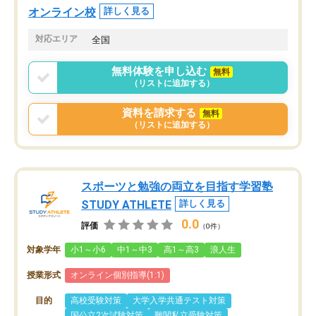
オンライン校
詳しく見る
対応エリア
全国
無料体験を申し込む
無料
（リストに追加する）
資料を請求する
無料
（リストに追加する）
スポーツと勉強の両立を目指す学習塾
STUDY ATHLETE
詳しく見る
0.0
評価
（0件）
対象学年
小1～小6
中1～中3
高1～高3
浪人生
授業形式
オンライン個別指導(1:1)
目的
高校受験対策
大学入学共通テスト対策
国公立2次試験対策
難関私立受験対策