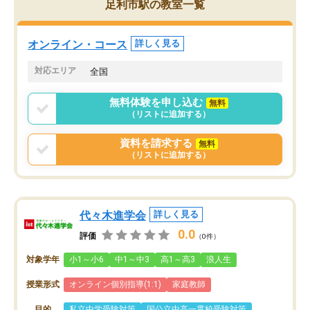
足利市駅の教室一覧
オンライン・コース
詳しく見る
対応エリア
全国
無料体験を申し込む
無料
（リストに追加する）
資料を請求する
無料
（リストに追加する）
代々木進学会
詳しく見る
0.0
評価
（0件）
対象学年
小1～小6
中1～中3
高1～高3
浪人生
授業形式
オンライン個別指導(1:1)
家庭教師
目的
私立中学受験対策
国公立中高一貫校受験対策