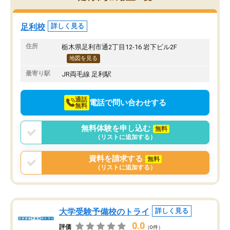
み方が真っすぐに変化（率先して自宅
先生も話しやすく、毎回
で復習や予習をする）し成績も向上し
たのを覚えています。
ています。
自分のペースで学びたい
足利校
詳しく見る
駅前なので送り迎えが少々負担になっ
業が苦手な人には特にお
ていますが、それを加味しても通って
塾だと思います。
住所
栃木県足利市通2丁目12-16 岩下ビル2F
損はないなと感じています。
地図を見る
最寄り駅
JR両毛線 足利駅
通話
電話で問い合わせする
無料
無料体験を申し込む
無料
（リストに追加する）
資料を請求する
無料
（リストに追加する）
大学受験予備校のトライ
詳しく見る
0.0
評価
（0件）