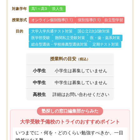
対象学年
高1～高3
浪人生
授業形式
オンライン個別指導(1:1)
個別指導(1:1)
自立型学習
目的
大学入学共通テスト対策
国公立2次試験対策
医学部受験
難関私立受験対策
医・歯・薬系対策
総合型選抜・学校推薦型選抜対策
定期テスト対策
授業料の目安
（税込）
小学生
小学生は募集していません
中学生
中学生は募集していません
高校生
詳細はお問い合わせください
塾探しの窓口編集部からみた
大学受験予備校のトライのおすすめポイント
いつまでに・何を・どのくらい勉強すべきか、一目