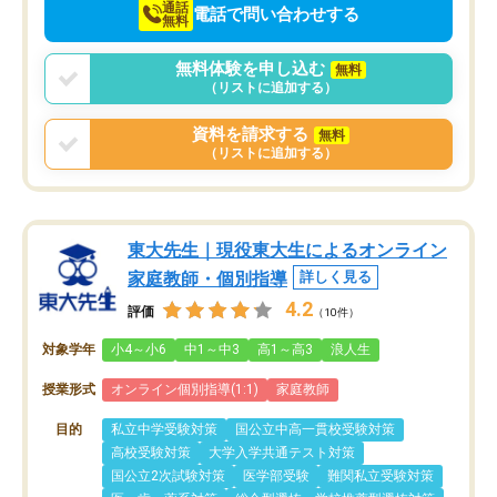
通話
電話で問い合わせする
無料
無料体験を申し込む
無料
（リストに追加する）
資料を請求する
無料
（リストに追加する）
東大先生｜現役東大生によるオンライン
家庭教師・個別指導
詳しく見る
4.2
評価
（10件）
対象学年
小4～小6
中1～中3
高1～高3
浪人生
授業形式
オンライン個別指導(1:1)
家庭教師
目的
私立中学受験対策
国公立中高一貫校受験対策
高校受験対策
大学入学共通テスト対策
国公立2次試験対策
医学部受験
難関私立受験対策