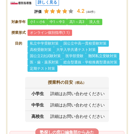
詳しく見る
4.2
評価
（44件）
対象学年
小1～小6
中1～中3
高1～高3
浪人生
授業形式
オンライン個別指導(1:1)
目的
私立中学受験対策
国公立中高一貫校受験対策
高校受験対策
大学入学共通テスト対策
国公立2次試験対策
医学部受験
難関私立受験対策
医・歯・薬系対策
総合型選抜・学校推薦型選抜対策
定期テスト対策
授業料の目安
（税込）
小学生
詳細はお問い合わせください
中学生
詳細はお問い合わせください
高校生
詳細はお問い合わせください
塾探しの窓口編集部からみた