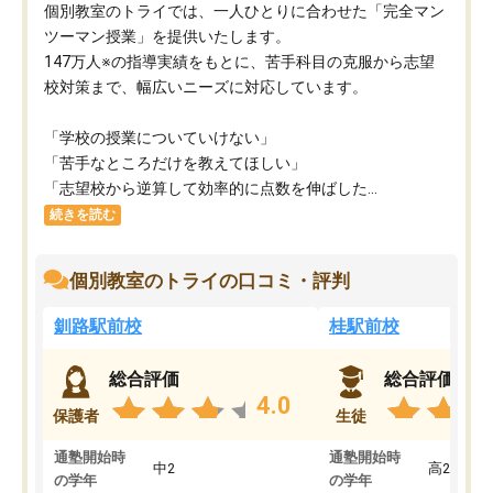
個別教室のトライでは、一人ひとりに合わせた「完全マン
ツーマン授業」を提供いたします。​
147万人※の指導実績をもとに、苦手科目の克服から志望
校対策まで、幅広いニーズに対応しています。​
「学校の授業についていけない」​
「苦手なところだけを教えてほしい」​
「志望校から逆算して効率的に点数を伸ばした...
続きを読む
個別教室のトライの口コミ・評判
釧路駅前校
桂駅前校
総合評価
総合評価
4.0
保護者
生徒
通塾開始時
通塾開始時
中2
高2
の学年
の学年