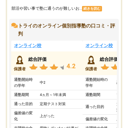
部活や習い事で塾に通うのが難しいお...
続きを読む
トライのオンライン個別指導塾の口コミ・評
判
オンライン校
オンライン校
総合評価
総合評価
4.2
保護者
保護者
通塾開始時
通塾開始時の
中2
高3
の学年
学年
通塾期間
4ヵ月～1年未満
通塾期間
1～3
通った目的
定期テスト対策
大学入
通った目的
対策
偏差値の変
上がった
化
偏差値の変化
上がっ