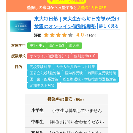
キャンペーン対象塾
塾探しの窓口から入塾すると
入塾金1万円OFF
東大毎日塾｜東大生から毎日指導が受け
放題のオンライン個別指導塾
詳しく見る
4.0
評価
（116件）
対象学年
中1～中3
高1～高3
浪人生
授業形式
オンライン個別指導(1:1)
個別指導(1:1)
目的
高校受験対策
大学入学共通テスト対策
国公立2次試験対策
医学部受験
難関私立受験対策
医・歯・薬系対策
総合型選抜・学校推薦型選抜対策
定期テスト対策
授業料の目安
（税込）
小学生
小学生は募集していません
中学生
詳細はお問い合わせください