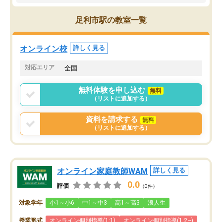
ので、自信をもって受験勉強を進める
ことができました。自分のように勉強
足利市駅の教室一覧
のやり方や進捗管理で苦労している方
には特におすすめしたい塾です。
オンライン校
詳しく見る
対応エリア
全国
無料体験を申し込む
無料
（リストに追加する）
資料を請求する
無料
（リストに追加する）
オンライン家庭教師WAM
詳しく見る
0.0
評価
（0件）
対象学年
小1～小6
中1～中3
高1～高3
浪人生
授業形式
オンライン個別指導(1:1)
オンライン個別指導(1:2~)