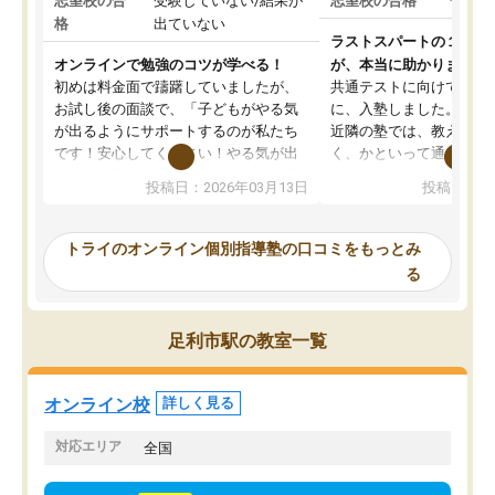
志望校の合
受験していない/結果が
志望校の合格
合格し
格
出ていない
ラストスパートの１か月
オンラインで勉強のコツが学べる！
が、本当に助かりました
初めは料金面で躊躇していましたが、
共通テストに向けての追
お試し後の面談で、「子どもがやる気
に、入塾しました。田舎
が出るようにサポートするのが私たち
近隣の塾では、教えても
です！安心してください！やる気が出
く、かといって通うには
ないのは私たち講師の責任です」と言
が、トライならオンライ
投稿日：2026年03月13日
投稿日：20
ってくださり、確かに！と考えて、思
可能なので本当に助かり
い切って入塾しました。英語が苦手だ
テストの内容重視でした
ったんですが、学生の先生から学ぶこ
らないところをピンポイ
トライのオンライン個別指導塾の口コミをもっとみ
とで、勉強のコツみたいなものをつか
頂いて、とてもわかりや
る
み、徐々に成績が上がったらいいなと
していました。一生を左
思っていました。何が今足りないのか
スト、多少お金がかかっ
を的確に指導いただき、子どももびっ
思い切って入塾してよか
足利市駅の教室一覧
くりするほど楽しんでやる気を持って
塾を受けています。狙い通り、少しず
つ成績も上がり、苦手意識も無くなっ
オンライン校
詳しく見る
てきたので、さらに苦手な数学も追加
でお願いしました。来年の高校受験に
対応エリア
全国
向けて頑張っています。