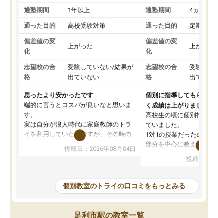
通塾期間
1年以上
通塾期間
4ヵ月～1
通った目的
高校受験対策
通った目的
定期テス
偏差値の変
偏差値の変
上がった
上がった
化
化
志望校の合
受験していない/結果が
志望校の合
受験して
格
出ていない
格
出ていな
思ったより安かったです
個別に指導してもらえる
端的に言うとコスパが良いなと思いま
く成績は上がりました。
す。
高校生の頃に個別指導の
実は自分が浪人時代に家庭教師のトラ
ていました。
イを利用していたのですが、その時の
1対1の授業だったので、
月謝がとても高くトライに良いイメー
部分を中心に教えてもら
投稿日：2026年08月04日
ジがありませんでした。
く良かったです。
投稿日：20
なので、少し不安だったのですが子供
わからないところもその
がどうしても行きたいと言うので利用
すく、理解できるまで丁
し始めた形です。
もらえたので、勉強への
個別教室のトライの口コミをもっとみる
しかし、以前とは違い料金がリーズナ
しずつなくなりました。
ブルでびっくりしました。
その結果成績も上がり、
通って1年以上ですが、勉強への取り組
勉強に取り組めるように
足利市駅の教室一覧