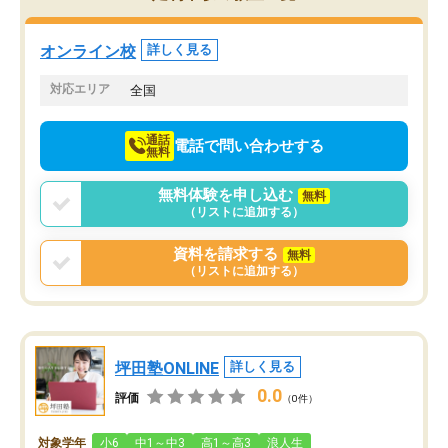
オンライン校
詳しく見る
対応エリア
全国
通話
電話で問い合わせする
無料
無料体験を申し込む
無料
（リストに追加する）
資料を請求する
無料
（リストに追加する）
坪田塾ONLINE
詳しく見る
0.0
評価
（0件）
対象学年
小6
中1～中3
高1～高3
浪人生