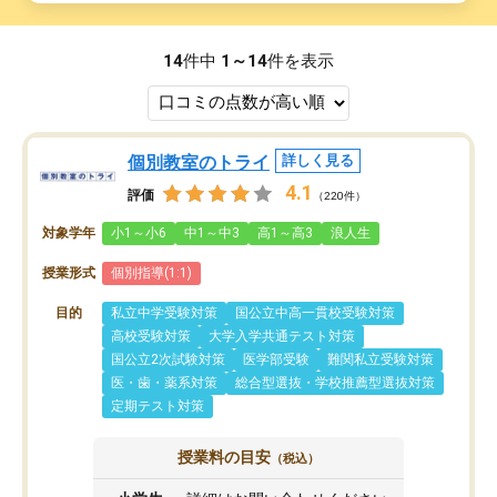
14
件中
1～14
件を表示
個別教室のトライ
詳しく見る
4.1
評価
（220件）
対象学年
小1～小6
中1～中3
高1～高3
浪人生
授業形式
個別指導(1:1)
目的
私立中学受験対策
国公立中高一貫校受験対策
高校受験対策
大学入学共通テスト対策
国公立2次試験対策
医学部受験
難関私立受験対策
医・歯・薬系対策
総合型選抜・学校推薦型選抜対策
定期テスト対策
授業料の目安
（税込）