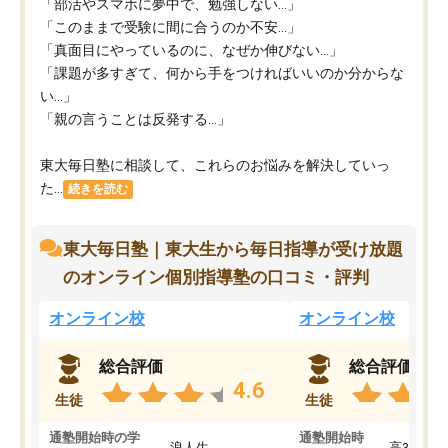
「部活やスマホに夢中で、勉強しない…」
「このままで受験に間に合うのか不安…」
「真面目にやっているのに、なぜか伸びない…」
「課題が多すぎて、何から手をつければいいのか分からな
い…」
「親の言うことは反発する…」
東大毎日塾に相談して、これらのお悩みを解決していっ
た...
続きを読む
東大毎日塾｜東大生から毎日指導が受け放題
のオンライン個別指導塾の口コミ・評判
オンライン校
オンライン校
総合評価
総合評価
4.6
生徒
生徒
通塾開始時の学
通塾開始時
浪人生
高3