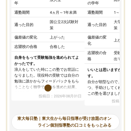
年
の学年
通塾期間
4ヵ月～1年未満
通塾期間
1～3ヵ月
国公立2次試験対
大学入学
通った目的
通った目的
策
策
偏差値の変化
上がった
偏差値の変
上がった
化
志望校の合格
合格した
志望校の合
受験して
自身をもって受験勉強を進められてよ
格
出ていな
かったです。
浪人をしていた時にこの塾でお世話に
いいとは思いますが、料
なりました。現役時の受験では自分の
す。
勉強に誰かからフィードバックをもら
自分が朝型なので、自習
うことなく独学で勉強を進めた結果、
つ、手助けしてくれる設
入試本番に地歴の学習が間に合わず不
この塾を選びました。
投稿日：2026年08月01日
合格となってしまいました。その経験
投稿日：20
を踏まえ、浪人が決まった際に勉強計
画を考えてもらえる塾を探した結果、
東大毎日塾にたどり着きました。学習
東大毎日塾｜東大生から毎日指導が受け放題のオン
の長期計画や日々の勉強のやり方につ
ライン個別指導塾の口コミをもっとみる
いて客観的なアドバイスをいただけた