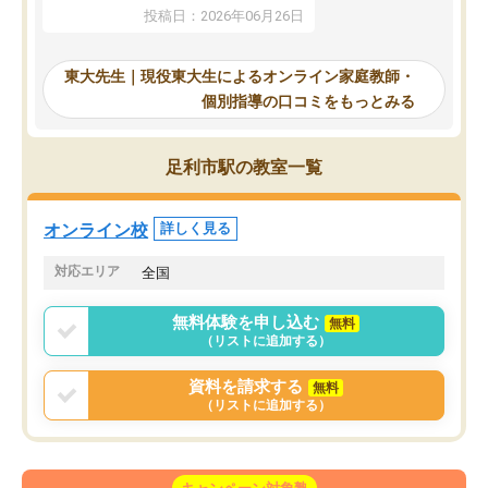
していたのですが、やは
供も家に帰って勉強の話すると嫌な反
投稿日：2026年06月26日
験勉強に詳しく、先生か
応を示します。東大先生にお願いして
受け合格できました。ま
からは効率的な計画を先生が立ててく
自習室が毎日使えていつ
れるので、親としても安心です。毎日
東大先生｜現役東大生によるオンライン家庭教師・
るのが心強かったようで
使える自習室とかもあり、わからない
個別指導の口コミをもっとみる
謝です。
ところがあれば先生が回答してくれる
のも重宝しています。
足利市駅の教室一覧
オンライン校
詳しく見る
対応エリア
全国
無料体験を申し込む
無料
（リストに追加する）
資料を請求する
無料
（リストに追加する）