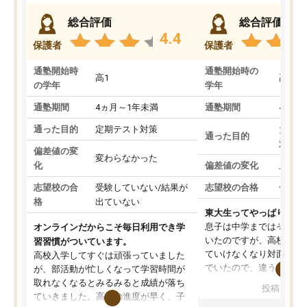
総合評価
総合評価
4.4
保護者
保護者
通塾開始時
通塾開始時の
高1
高3
の学年
学年
通塾期間
4ヵ月～1年未満
通塾期間
4ヵ月
通った目的
定期テスト対策
大学入
通った目的
対策
偏差値の変
変わらなかった
化
偏差値の変化
上がっ
志望校の合
受験していない/結果が
志望校の合格
合格し
格
出ていない
東大生ってやっぱりすご
息子は中学まではそこそ
オンラインだからこそ毎日利用でき学
いたのですが、高校に入
習習慣がついています。
ていけなくなり対面の塾
高校入学してすぐは頑張っていました
でいたので、違うアプロ
が、部活動が忙しくなって学習時間が
考えて入りました。地元
取れなくなるとみるみると成績が落ち
投稿日：20
で、当初は模試でD判定
ていきました。高校の進度が早く、子