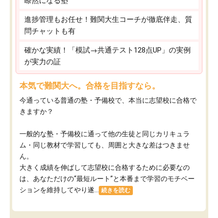
瞭然になる塾
進捗管理もお任せ！難関大生コーチが徹底伴走、質
問チャットも有
確かな実績！「模試→共通テスト128点UP」の実例
が実力の証
本気で難関大へ。合格を目指すなら。
今通っている普通の塾・予備校で、本当に志望校に合格で
きますか？
一般的な塾・予備校に通って他の生徒と同じカリキュラ
ム・同じ教材で学習しても、周囲と大きな差はつきませ
ん。
大きく成績を伸ばして志望校に合格するために必要なの
は、あなただけの“最短ルート”と本番まで学習のモチベー
ションを維持してやり遂...
続きを読む