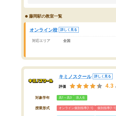
うちの子は、初回面談の講師の方で決定しまし
は
た。
内
出
藤岡駅の教室一覧
オンラインツールを使用した単語帳の共有があ
な
り宿題もそちらで出される形でした。
ま
2ヶ月で担当講師の方がお辞めになると言う事で
が
オンライン校
詳しく見る
講師変更の申し出があり、あまりに短期での変
更だった為、塾に通う事にして退会しました。
対応エリア
全国
遅れも取り戻せ、授業内容や講師の方は良かっ
たと思います。
キミノスクール
詳しく見る
4.3
評価
対象学年
高1～高3
浪人生
授業形式
オンライン個別指導(1:1)
個別指導(1:1