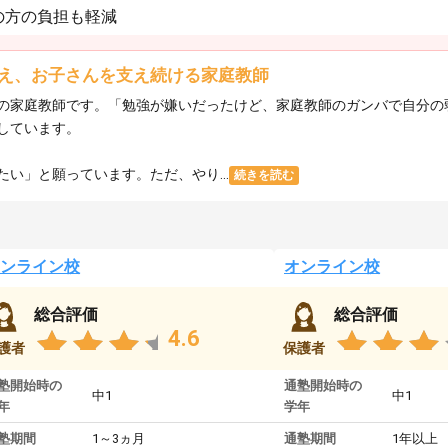
の方の負担も軽減
え、お子さんを支え続ける家庭教師
の家庭教師です。「勉強が嫌いだったけど、家庭教師のガンバで自分の
しています。
い」と願っています。ただ、やり...
続きを読む
ンライン校
オンライン校
総合評価
総合評価
4.6
護者
保護者
塾開始時の
通塾開始時の
中1
中1
年
学年
塾期間
1～3ヵ月
通塾期間
1年以上