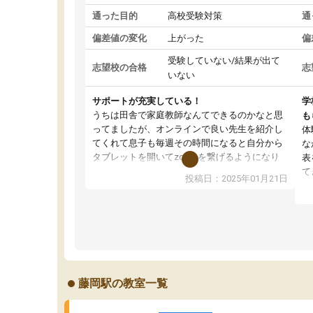
通った目的
高校受験対策
通
偏差値の変化
上がった
偏
受験していない/結果が出て
志望校の合格
志
いない
サポートが充実している！
学
うちは田舎で家庭教師なんてできるのかなと思
も
ってましたが、オンラインで良い先生を紹介し
体
てくれて息子も毎週その時間になると自分から
な
タブレットを開いてzoomを繋げるようになり
表
ました！5科目なんでもOKなのもとても気に入
て
投稿日：2025年01月21日
っています
オ
成績もだいぶ下の方でしたが、通い始めて1年ほ
い
どだった今では平均点以上の科目が増えてきま
か
した！あと1年受験まであるので無料の週末教室
て
を使用しながら頑張って欲しいと思います！
藤岡駅の教室一覧