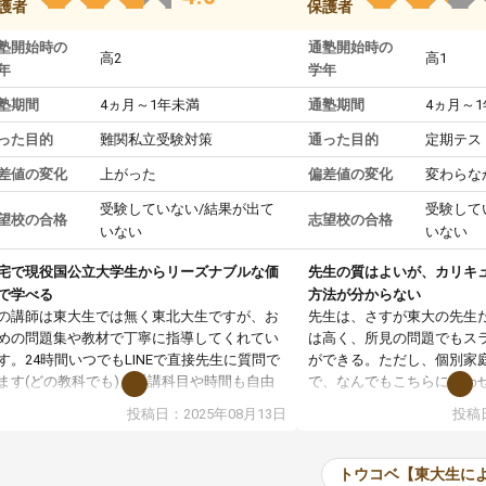
護者
保護者
塾開始時の
通塾開始時の
高2
高1
年
学年
塾期間
4ヵ月～1年未満
通塾期間
4ヵ月～
った目的
難関私立受験対策
通った目的
定期テス
差値の変化
上がった
偏差値の変化
変わらな
受験していない/結果が出て
受験して
望校の合格
志望校の合格
いない
いない
宅で現役国公立大学生からリーズナブルな価
先生の質はよいが、カリキ
で学べる
方法が分からない
の講師は東大生では無く東北大生ですが、お
先生は、さすが東大の先生
めの問題集や教材で丁寧に指導してくれてい
は高く、所見の問題でもス
す。24時間いつでもLINEで直接先生に質問で
ができる。ただし、個別家
ます(どの教科でも)。受講科目や時間も自由
で、なんでもこちらに合わ
決めれるので、個人に合った勉強ができると
のだが、具体的なカリキュ
投稿日：2025年08月13日
投稿日
います。カリキュラム相談みたいなのがあり
は、授業の先取り学習をす
有料)、受験までにどんなことをどんなスケジ
書を一緒に進めていくよう
ールでやっていくか相談したのですが、それ
いただいたが、1時間の時
トウコベ【東大生に