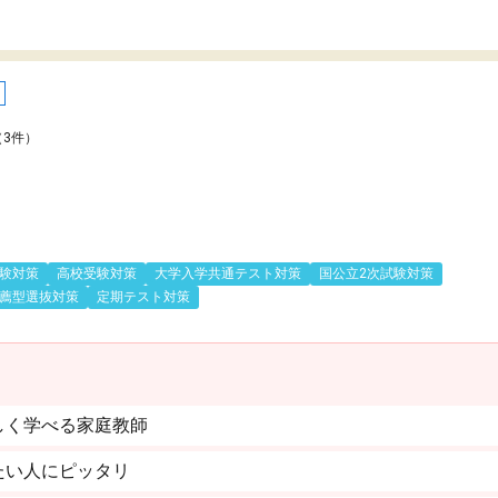
（3件）
験対策
高校受験対策
大学入学共通テスト対策
国公立2次試験対策
薦型選抜対策
定期テスト対策
しく学べる家庭教師
たい人にピッタリ