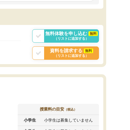
しいオリジナルのカリキュラムを提案してくれ
であれば自学自習で
ました。
1時間の代金がそれな
また24時間いつでもLINEで講師に相談できるの
用の仕方をしたかっ
で、深夜に家で勉強していて疑問や不安が生じ
これといった提案も
ても、直ぐに解消できたのは、大きなメリット
分からず辞めること
と感じました。
ていけない子にはい
無料体験を申し込む
無料
（リストに追加する）
資料を請求する
無料
（リストに追加する）
授業料の目安
（税込）
小学生
小学生は募集していません