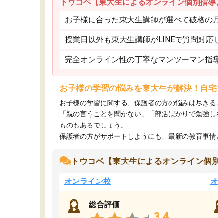
トウコベ【東大生によるオンライン個別指導
お子様に合った東大生講師が選べて破格の月額
授業日以外も東大生講師がLINEで質問対応
完全オンライン性の丁寧なマンツーマン指
お子様の学習の悩みを東大生が解決！自宅
お子様の学習に関する、保護者の方の悩みは尽きる
「親の言うことを聞かない」「部活ばかりで勉強し
ものもあるでしょう。
保護者の方がサポートしようにも、最新の教育事情がわ
トウコベ【東大生によるオンライン個
オンライン校
オ
総合評価
3.4