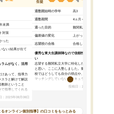
生徒
通塾開始時の学年
高3
通塾期間
4ヵ月～1年未満
1年未満
通った目的
難関私立受験対策
ト対策
偏差値の変化
上がった
かった
志望校の合格
合格した
いない/結果が出て
優秀な東大生講師陣なので信頼性や安心感が高
い
志望する難関私立大学に特化した準備をしたい
ュラムがなく、活用
と思い、ここに入塾しました。集団指導の予備
校ではどうしても自分の弱点や、志望校対策に
だけあって、指導力
マッチングしていないカリキュラムに不安を感
ラスラと解けて解説
じたからです。
庭教師ということ
投稿日：2024年02月19日
また受験のノウハウを蓄積している優秀な東大
せて指導してくれる
生講師陣をそろえていることや、完全オンライ
ラムがない。当方
：2025年08月08日
ン制というのも、ここを選んだ重要なポイント
るため、学校の教科
です。実際に入塾してみると、きめ細かいマン
な形で活用をさせて
ツーマン指導によって、自分の志望校にふさわ
間を使って進められる
よるオンライン個別指導】の口コミをもっとみる