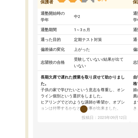
保護者
保
通塾開始時の
通
中2
学年
学
通塾期間
1～3ヵ月
通
通った目的
定期テスト対策
通
偏差値の変化
上がった
偏
受験していない/結果が出て
志望校の合格
志
いない
長期欠席で遅れた授業を取り戻せて助かりまし
自
た。
格
子供の家で学びたいという意志を尊重し、オン
娘
ライン個別という選択をしました。
薦
ヒアリングでどのような講師が希望か、オプシ
ま
ョンは付帯するかなど選ぶ事が出来ました。
き
講師とのマッチング後講師との初回ミーティン
に
投稿日：2025年09月12日
グを行い、その講師で良いか他の講師を希望す
思
るか子供との相性も見てから講師を決定する事
(
ができます。
ュ