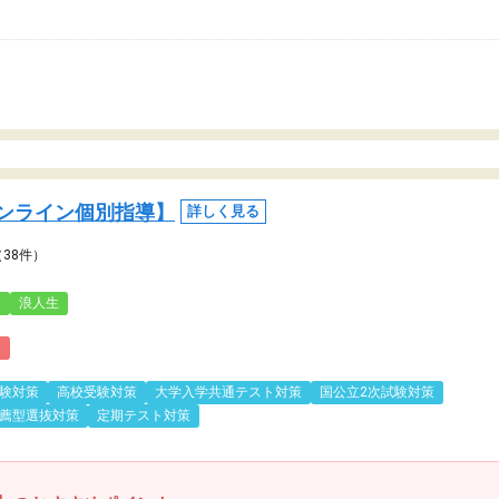
ンライン個別指導】
詳しく見る
（38件）
3
浪人生
)
験対策
高校受験対策
大学入学共通テスト対策
国公立2次試験対策
薦型選抜対策
定期テスト対策