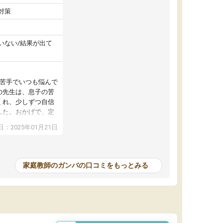
対策
いない/結果が出て
が苦手でいつも悩んで
の先生は、息子の苦
くれ、少しずつ自信
した。おかげで、定
アップし、本人もと
：2025年01月21日
家庭教師のガンバの口コミをもっとみる