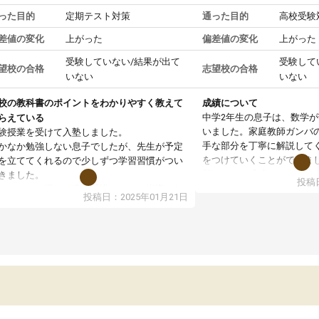
った目的
定期テスト対策
通った目的
高校受験
差値の変化
上がった
偏差値の変化
上がった
受験していない/結果が出て
受験して
望校の合格
志望校の合格
いない
いない
校の教科書のポイントをわかりやすく教えて
成績について
中学2年生の息子は、数学
らえている
いました。家庭教師ガンバ
験授業を受けて入塾しました。
手な部分を丁寧に解説して
かなか勉強しない息子でしたが、先生が予定
をつけていくことができま
を立ててくれるので少しずつ学習習慣がつい
期テストの成績が10点以上
きました。
投稿日
ても喜んでいます。
ンラインで週に一度の受講ですが、指導が無
投稿日：2025年01月21日
日も予定表に基づいて勉強したり、LINEでわ
らないところを質問できるのでとても助かっ
います。