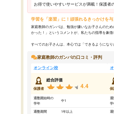
お得で使いやすいサービスが満載！保護者
学習を「楽習」に！頑張れるきっかけを与
家庭教師のガンバは、勉強が嫌いなお子さんのため
かった！」というコメントが、私たちの指導を象徴
すべてのお子さんは、本心では「できるようになりた
家庭教師のガンバの口コミ・評判
オンライン校
オ
総合評価
4.4
保護者
保
通塾開始時の
通
中1
学年
学
通塾期間
1年以上
通