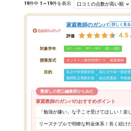
19
件中
1～19
件を表示
家庭教師のガンバ
詳しく見る
4.5
評価
対象学年
小1～小6
中1～中3
高1～高3
授業形式
オンライン個別指導(1:1)
家庭教師
目的
私立中学受験対策
国公立中高一貫校受
難関私立受験対策
総合型選抜・学校推
塾探しの窓口編集部からみた
家庭教師のガンバのおすすめポイント
「勉強が嫌い」な子こそ受けてほしい！楽
リーズナブルで明瞭な料金体系！長く続け