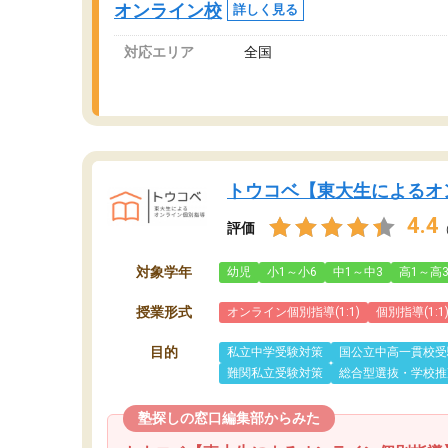
オンライン校
詳しく見る
対応エリア
全国
トウコベ【東大生によるオ
4.4
評価
対象学年
幼児
小1～小6
中1～中3
高1～高
授業形式
オンライン個別指導(1:1)
個別指導(1:1
目的
私立中学受験対策
国公立中高一貫校受
難関私立受験対策
総合型選抜・学校推
塾探しの窓口編集部からみた