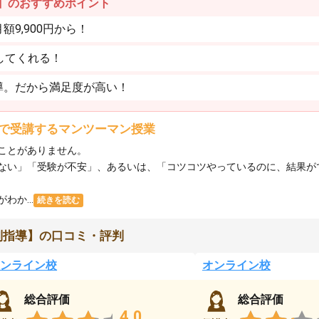
】のおすすめポイント
9,900円から！
してくれる！
導。だから満足度が高い！
で受講するマンツーマン授業
ことがありません。
ない」「受験が不安」、あるいは、「コツコツやっているのに、結果が
か...
続きを読む
別指導】の口コミ・評判
ンライン校
オンライン校
総合評価
総合評価
4.0