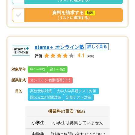
資料を請求する
無料
（リストに追加する）
atama＋ オンライン塾
詳しく見る
4.1
評価
（9件）
対象学年
中1～中2
高1～高2
授業形式
オンライン個別指導(1:1)
目的
高校受験対策
大学入学共通テスト対策
国公立2次試験対策
定期テスト対策
授業料の目安
（税込）
小学生
小学生は募集していません
中学生
詳細はお問い合わせください