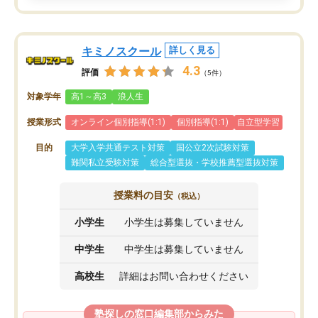
キミノスクール
詳しく見る
4.3
評価
（5件）
対象学年
高1～高3
浪人生
授業形式
オンライン個別指導(1:1)
個別指導(1:1)
自立型学習
目的
大学入学共通テスト対策
国公立2次試験対策
難関私立受験対策
総合型選抜・学校推薦型選抜対策
授業料の目安
（税込）
小学生
小学生は募集していません
中学生
中学生は募集していません
高校生
詳細はお問い合わせください
塾探しの窓口編集部からみた