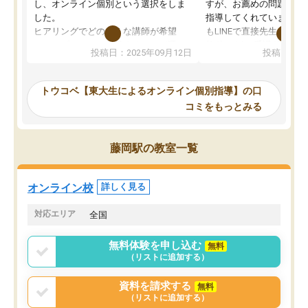
し、オンライン個別という選択をしま
すが、お薦めの問題集や
した。
指導してくれています。2
ヒアリングでどのような講師が希望
もLINEで直接先生に質問
か、オプションは付帯するかなど選ぶ
教科でも)。受講科目や
投稿日：2025年09月12日
投稿日：20
事が出来ました。
めれるので、個人に合っ
講師とのマッチング後講師との初回ミ
ると思います。カリキュ
ーティングを行い、その講師で良いか
いなのがあり(有料)、受
トウコベ【東大生によるオンライン個別指導】の口
他の講師を希望するか子供との相性も
ことをどんなスケジュー
コミをもっとみる
見てから講師を決定する事ができま
くか相談したのですが、
す。
ち期待したものではなく
うちの子は、初回面談の講師の方で決
内容でした。それでも明
藤岡駅の教室一覧
定しました。
やる気も出ましたし、苦
くなってきたようなので
オンラインツールを使用した単語帳の
お願いして良かったと思
オンライン校
詳しく見る
共有があり宿題もそちらで出される形
も合わなければチェンジ
でした。
娘は3科目ともずっと同
対応エリア
全国
2ヶ月で担当講師の方がお辞めになると
言う事で講師変更の申し出があり、あ
無料体験を申し込む
無料
まりに短期での変更だった為、塾に通
（リストに追加する）
う事にして退会しました。遅れも取り
戻せ、授業内容や講師の方は良かった
資料を請求する
無料
と思います。
（リストに追加する）