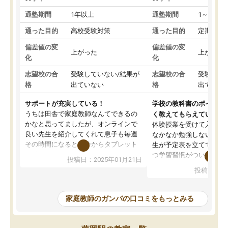
通塾期間
1年以上
通塾期間
1～3ヵ月
通った目的
高校受験対策
通った目的
定期テス
偏差値の変
偏差値の変
上がった
上がった
化
化
志望校の合
受験していない/結果が
志望校の合
受験して
格
出ていない
格
出ていな
サポートが充実している！
学校の教科書のポイント
うちは田舎で家庭教師なんてできるの
く教えてもらえている
かなと思ってましたが、オンラインで
体験授業を受けて入塾し
良い先生を紹介してくれて息子も毎週
なかなか勉強しない息子
その時間になると自分からタブレット
生が予定表を立ててくれ
を開いてzoomを繋げるようになりまし
つ学習習慣がついてきま
投稿日：2025年01月21日
た！5科目なんでもOKなのもとても気
オンラインで週に一度の
投稿日：20
に入っています
指導が無い日も予定表に
成績もだいぶ下の方でしたが、通い始
したり、LINEでわから
めて1年ほどだった今では平均点以上の
問できるのでとても助か
家庭教師のガンバの口コミをもっとみる
科目が増えてきました！あと1年受験ま
であるので無料の週末教室を使用しな
がら頑張って欲しいと思います！