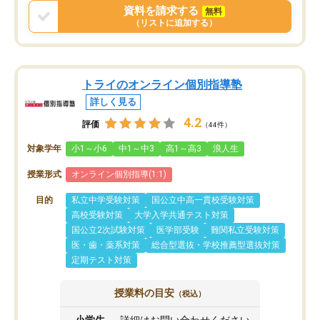
資料を請求する
無料
（リストに追加する）
トライのオンライン個別指導塾
詳しく見る
4.2
評価
（44件）
対象学年
小1～小6
中1～中3
高1～高3
浪人生
授業形式
オンライン個別指導(1:1)
目的
私立中学受験対策
国公立中高一貫校受験対策
高校受験対策
大学入学共通テスト対策
国公立2次試験対策
医学部受験
難関私立受験対策
医・歯・薬系対策
総合型選抜・学校推薦型選抜対策
定期テスト対策
授業料の目安
（税込）