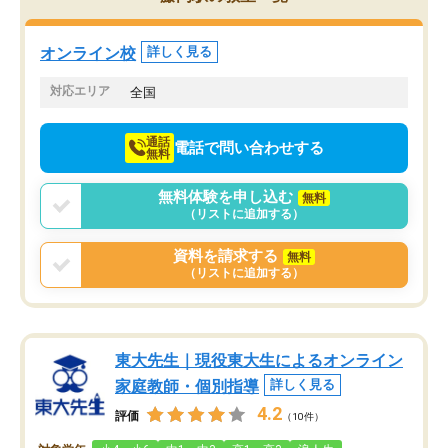
くりするほど楽しんでやる気を持って
塾を受けています。狙い通り、少しず
つ成績も上がり、苦手意識も無くなっ
オンライン校
詳しく見る
てきたので、さらに苦手な数学も追加
でお願いしました。来年の高校受験に
対応エリア
全国
向けて頑張っています。
通話
電話で問い合わせする
無料
無料体験を申し込む
無料
（リストに追加する）
資料を請求する
無料
（リストに追加する）
東大先生｜現役東大生によるオンライン
家庭教師・個別指導
詳しく見る
4.2
評価
（10件）