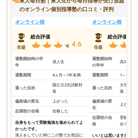
東大毎日塾｜東大生から毎日指導が受け放題
のオンライン個別指導塾の口コミ・評判
オンライン校
オンライン校
総合評価
総合評価
4.6
生徒
生徒
通塾開始時の学
通塾開始時
浪人生
高3
年
の学年
通塾期間
4ヵ月～1年未満
通塾期間
1～3ヵ月
国公立2次試験対
大学入学
通った目的
通った目的
策
策
偏差値の変化
上がった
偏差値の変
上がった
化
志望校の合格
合格した
志望校の合
受験して
自身をもって受験勉強を進められてよ
格
出ていな
かったです。
浪人をしていた時にこの塾でお世話に
いいとは思いますが、料