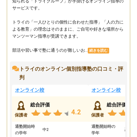
知られる「トライグループ」が手掛けるオンライン指導の
サービスです。
トライの「一人ひとりの個性に合わせた指導」「人の力に
よる教育」の理念はそのままに、ご自宅や好きな場所から
マンツーマン指導が受講できます。
部活や習い事で塾に通うのが難しいお...
続きを読む
トライのオンライン個別指導塾の口コミ・評
判
オンライン校
オンライン校
総合評価
総合評価
4.2
保護者
保護者
通塾開始時
通塾開始時の
中2
高3
の学年
学年