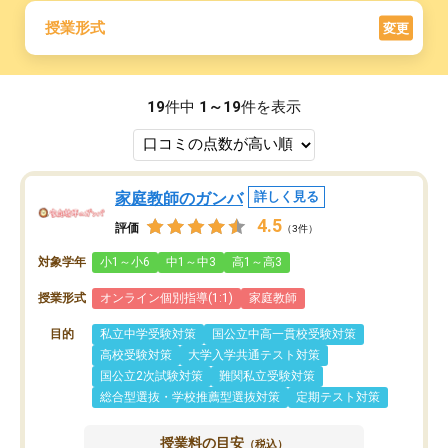
授業形式
変更
19
件中
1～19
件を表示
家庭教師のガンバ
詳しく見る
4.5
評価
（3件）
対象学年
小1～小6
中1～中3
高1～高3
授業形式
オンライン個別指導(1:1)
家庭教師
目的
私立中学受験対策
国公立中高一貫校受験対策
高校受験対策
大学入学共通テスト対策
国公立2次試験対策
難関私立受験対策
総合型選抜・学校推薦型選抜対策
定期テスト対策
授業料の目安
（税込）