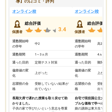
導】の口コミ・評判
オンライン校
オンライン校
総合評価
総合評価
3.4
保護者
保護者
通塾開始時
通塾開始時
中2
高2
の学年
の学年
通塾期間
1～3ヵ月
通塾期間
4ヵ月～1
通った目的
定期テスト対策
通った目的
難関私立
偏差値の変
偏差値の変
上がった
上がった
化
化
志望校の合
受験していない/結果が
志望校の合
受験して
格
出ていない
格
出ていな
長期欠席で遅れた授業を取り戻せて助
自宅で現役国公立大学生
かりました。
ブルな価格で学べる
子供の家で学びたいという意志を尊重
娘の講師は東大生では無