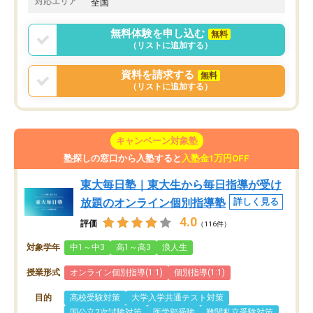
対応エリア
全国
無料体験を申し込む
無料
（リストに追加する）
資料を請求する
無料
（リストに追加する）
キャンペーン対象塾
塾探しの窓口から入塾すると
入塾金1万円OFF
東大毎日塾｜東大生から毎日指導が受け
放題のオンライン個別指導塾
詳しく見る
4.0
評価
（116件）
対象学年
中1～中3
高1～高3
浪人生
授業形式
オンライン個別指導(1:1)
個別指導(1:1)
目的
高校受験対策
大学入学共通テスト対策
国公立2次試験対策
医学部受験
難関私立受験対策