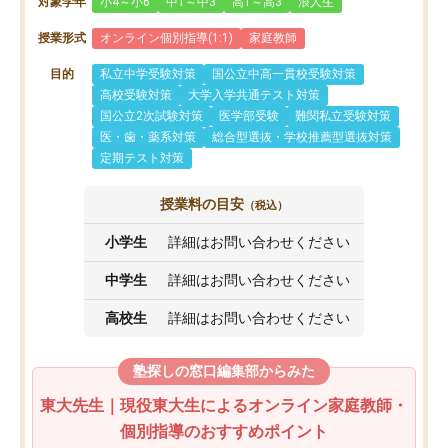
対象学年
小4～小6
中1～中3
高1～高3
浪人生
授業形式
オンライン個別指導(1:1)
家庭教師
目的
私立中学受験対策
国公立中高一貫校受験対策
高校受験対策
大学入学共通テスト対策
国公立2次試験対策
医学部受験
難関私立受験対策
医・歯・薬系対策
総合型選抜・学校推薦型選抜対策
定期テスト対策
授業料の目安
（税込）
小学生
詳細はお問い合わせください
中学生
詳細はお問い合わせください
高校生
詳細はお問い合わせください
塾探しの窓口編集部からみた
東大先生｜現役東大生によるオンライン家庭教師・
個別指導のおすすめポイント