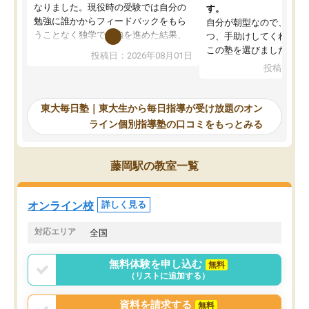
なりました。現役時の受験では自分の
す。
勉強に誰かからフィードバックをもら
自分が朝型なので、自習
うことなく独学で勉強を進めた結果、
つ、手助けしてくれる設
入試本番に地歴の学習が間に合わず不
この塾を選びました。
投稿日：2026年08月01日
合格となってしまいました。その経験
投稿日：20
を踏まえ、浪人が決まった際に勉強計
画を考えてもらえる塾を探した結果、
東大毎日塾にたどり着きました。学習
東大毎日塾｜東大生から毎日指導が受け放題のオン
の長期計画や日々の勉強のやり方につ
ライン個別指導塾の口コミをもっとみる
いて客観的なアドバイスをいただけた
ので、自信をもって受験勉強を進める
ことができました。自分のように勉強
藤岡駅の教室一覧
のやり方や進捗管理で苦労している方
には特におすすめしたい塾です。
オンライン校
詳しく見る
対応エリア
全国
無料体験を申し込む
無料
（リストに追加する）
資料を請求する
無料