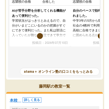
志望校の合格
合格した
志望校の合格
AIが苦手分野を分析してくれる機能が
自分のペースで効率よく
あって便利だった。
れました。
学習状況がはっきりとみえるので、自
中学3年の5月から数学・
分がいまどこにいるのかの把握がすぐ
社会の4教科で利用し、偏
にできて便利だった。また私は部活に
高校に合格できました。
入っていたが難なく両立できて学力で
に固められる点が魅力で
も部活でも結果を残すことができてよ
れる「ウォームアップ」
投稿日：2026年07月10日
投稿日：20
かった。また問題演習の際に、自分が
項目のおかげで、手軽に
一度間違えた問題を繰り返し学習でき
せられます。何度も間違
たので苦手だった英語の克服につなが
「特訓」項目で徹底的に
った点もよかった。ただAIをアピール
め、苦手克服に非常に役
して活用するのは良かった点もあった
また、その日の勉強時間
が、自分で自分の管理ができない人に
元数が可視化されるので
atama＋ オンライン塾の口コミをもっとみる
とっては難しい部分もあるのではない
しながら意欲的に取り組
かと思った。
常に効果を実感している
になった現在も大学受験
藤岡駅の教室一覧
して利用しており、自信
すめできる塾です。
本校
詳しく見る