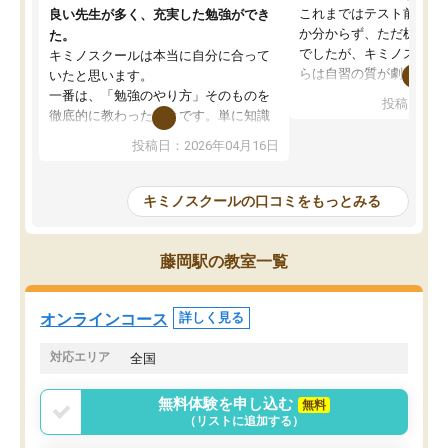
これまではテスト前に何
良い先生が多く、充実した勉強ができ
か分からず、ただ机に座
た。
でしたが、キミノスクー
キミノスクールは本当に自分に合って
らは自習の質が劇的に変
いたと思います。
先生が毎日何をすべきか
一番は、「勉強のやり方」そのものを
投稿日：20
を明確にしてくれるので
徹底的に教わったことです。単に知識
ずに学習に取り組めるよ
を詰め込むのではなく、自学自習の習
投稿日：2026年04月16日
が一番の収穫です。
慣が身につくよう並走してくれるの
授業で教えてもらうとい
で、通塾日以外も机に向かうのが苦で
の仕方をコーチングして
はなくなりました。
キミノスクールの口コミをもっとみる
ルなので、家での学習習
身につきました。結果と
講師の方との距離も近く、親身なコー
た英語の偏差値が10以上
チングのおかげで、停滞期もモチベー
藤岡駅の教室一覧
していた公立高校に無事
ションを維持できました。「やらされ
た。自分から学ぶ姿勢を
る勉強」から「目標のための勉強」へ
たい家庭には本当におす
意識が変わったことが、目標校への合
オンラインコース
詳しく見る
思います。
格に繋がったと思います。
対応エリア
全国
無料体験を申し込む
無料
（リストに追加する）