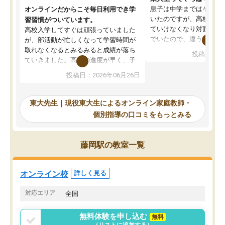
息子は中学まではそこそ
オンラインだからこそ毎日利用でき学
いたのですが、高校に入
習習慣がついています。
ていけなくなり対面の塾
高校入学してすぐは頑張っていました
でいたので、違うアプロ
が、部活動が忙しくなって学習時間が
考えて入りました。地元
取れなくなるとみるみると成績が落ち
投稿日：20
で、当初は模試でD判定
ていきました。高校の進度が早く、子
していたのですが、やは
供も家に帰って勉強の話すると嫌な反
投稿日：2026年06月26日
験勉強に詳しく、先生か
応を示します。東大先生にお願いして
受け合格できました。ま
からは効率的な計画を先生が立ててく
自習室が毎日使えていつ
れるので、親としても安心です。毎日
東大先生｜現役東大生によるオンライン家庭教師・
るのが心強かったようで
使える自習室とかもあり、わからない
個別指導の口コミをもっとみる
謝です。
ところがあれば先生が回答してくれる
のも重宝しています。
藤岡駅の教室一覧
オンライン校
詳しく見る
対応エリア
全国
無料体験を申し込む
無料
（リストに追加する）