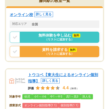
藤岡駅の教室一覧
オンライン校
詳しく見る
対応エリア
全国
無料体験を申し込む
無料
（リストに追加する）
資料を請求する
無料
（リストに追加する）
トウコベ【東大生によるオンライン個別
指導】
詳しく見る
4.4
評価
（38件）
対象学年
幼児
小1～小6
中1～中3
高1～高3
浪人生
授業形式
オンライン個別指導(1:1)
個別指導(1:1)