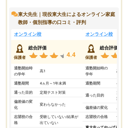
東大先生｜現役東大生によるオンライン家庭
教師・個別指導の口コミ・評判
オンライン校
オンライン校
総合評価
総合評価
4.4
保護者
保護者
通塾開始時
通塾開始時の
高1
高3
の学年
学年
通塾期間
4ヵ月～1年未満
通塾期間
4ヵ月
通った目的
定期テスト対策
大学入
通った目的
対策
偏差値の変
変わらなかった
化
偏差値の変化
上がっ
志望校の合
受験していない/結果が
志望校の合格
合格し
格
出ていない
東大生ってやっぱりすご