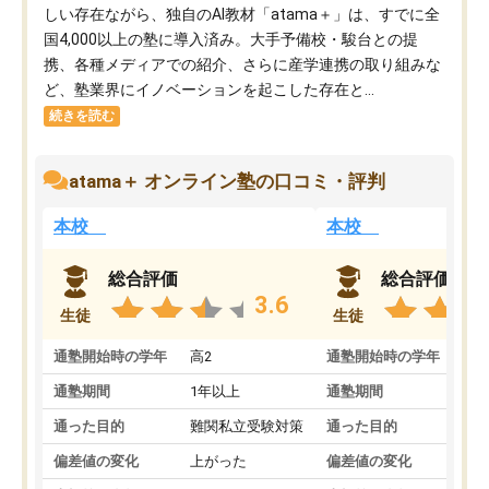
しい存在ながら、独自のAI教材「atama＋」は、すでに全
国4,000以上の塾に導入済み。大手予備校・駿台との提
携、各種メディアでの紹介、さらに産学連携の取り組みな
ど、塾業界にイノベーションを起こした存在と...
続きを読む
atama＋ オンライン塾の口コミ・評判
本校
本校
総合評価
総合評価
3.6
生徒
生徒
通塾開始時の学年
高2
通塾開始時の学年
中
通塾期間
1年以上
通塾期間
通った目的
難関私立受験対策
通った目的
偏差値の変化
上がった
偏差値の変化