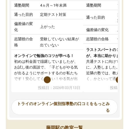
通塾期間
4ヵ月～1年未満
通塾期間
1～3
通った目的
定期テスト対策
大学入
通った目的
対策
偏差値の変
上がった
化
偏差値の変化
上がっ
志望校の合
受験していない/結果が
志望校の合格
合格し
格
出ていない
ラストスパートの１か月
オンラインで勉強のコツが学べる！
が、本当に助かりました
初めは料金面で躊躇していましたが、
共通テストに向けての追
お試し後の面談で、「子どもがやる気
に、入塾しました。田舎
が出るようにサポートするのが私たち
近隣の塾では、教えても
です！安心してください！やる気が出
く、かといって通うには
ないのは私たち講師の責任です」と言
が、トライならオンライ
投稿日：2026年03月13日
投稿日：20
ってくださり、確かに！と考えて、思
可能なので本当に助かり
い切って入塾しました。英語が苦手だ
テストの内容重視でした
ったんですが、学生の先生から学ぶこ
らないところをピンポイ
トライのオンライン個別指導塾の口コミをもっとみ
とで、勉強のコツみたいなものをつか
頂いて、とてもわかりや
る
み、徐々に成績が上がったらいいなと
していました。一生を左
思っていました。何が今足りないのか
スト、多少お金がかかっ
を的確に指導いただき、子どももびっ
思い切って入塾してよか
藤岡駅の教室一覧