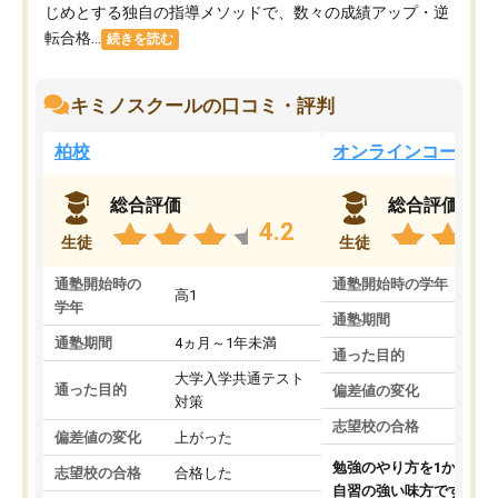
じめとする独自の指導メソッドで、数々の成績アップ・逆
転合格...
続きを読む
キミノスクールの口コミ・評判
柏校
オンラインコース
総合評価
総合評価
4.2
生徒
生徒
通塾開始時の
通塾開始時の学年
中
高1
学年
通塾期間
通塾期間
4ヵ月～1年未満
通った目的
大学入学共通テスト
通った目的
偏差値の変化
対策
志望校の合格
偏差値の変化
上がった
勉強のやり方を1から教
志望校の合格
合格した
自習の強い味方です。