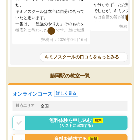
か分からず、ただ机に座
た。
でしたが、キミノスクー
キミノスクールは本当に自分に合って
らは自習の質が劇的に変
いたと思います。
先生が毎日何をすべきか
一番は、「勉強のやり方」そのものを
投稿日：20
を明確にしてくれるので
徹底的に教わったことです。単に知識
ずに学習に取り組めるよ
を詰め込むのではなく、自学自習の習
投稿日：2026年04月16日
が一番の収穫です。
慣が身につくよう並走してくれるの
授業で教えてもらうとい
で、通塾日以外も机に向かうのが苦で
の仕方をコーチングして
はなくなりました。
キミノスクールの口コミをもっとみる
ルなので、家での学習習
身につきました。結果と
講師の方との距離も近く、親身なコー
た英語の偏差値が10以上
チングのおかげで、停滞期もモチベー
藤岡駅の教室一覧
していた公立高校に無事
ションを維持できました。「やらされ
た。自分から学ぶ姿勢を
る勉強」から「目標のための勉強」へ
たい家庭には本当におす
意識が変わったことが、目標校への合
オンラインコース
詳しく見る
思います。
格に繋がったと思います。
対応エリア
全国
無料体験を申し込む
無料
（リストに追加する）
資料を請求する
無料