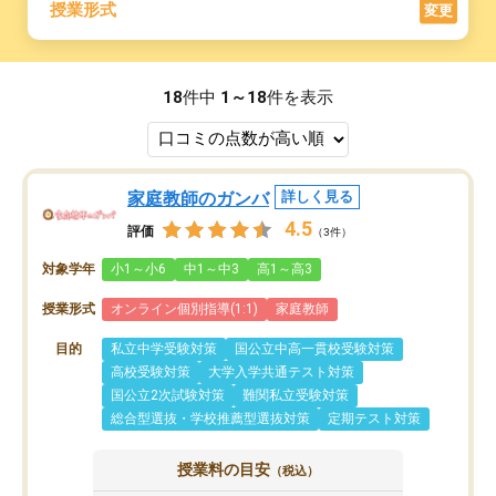
授業形式
変更
18
件中
1～18
件を表示
家庭教師のガンバ
詳しく見る
4.5
評価
（3件）
対象学年
小1～小6
中1～中3
高1～高3
授業形式
オンライン個別指導(1:1)
家庭教師
目的
私立中学受験対策
国公立中高一貫校受験対策
高校受験対策
大学入学共通テスト対策
国公立2次試験対策
難関私立受験対策
総合型選抜・学校推薦型選抜対策
定期テスト対策
授業料の目安
（税込）