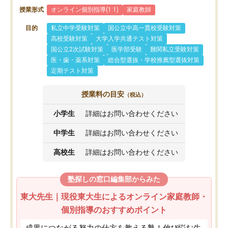
授業形式
オンライン個別指導(1:1)
家庭教師
目的
私立中学受験対策
国公立中高一貫校受験対策
高校受験対策
大学入学共通テスト対策
国公立2次試験対策
医学部受験
難関私立受験対策
医・歯・薬系対策
総合型選抜・学校推薦型選抜対策
定期テスト対策
授業料の目安
（税込）
小学生
詳細はお問い合わせください
中学生
詳細はお問い合わせください
高校生
詳細はお問い合わせください
塾探しの窓口編集部からみた
東大先生｜現役東大生によるオンライン家庭教師・
個別指導のおすすめポイント
成果につながる努力の仕方を教える塾！伸び悩む生