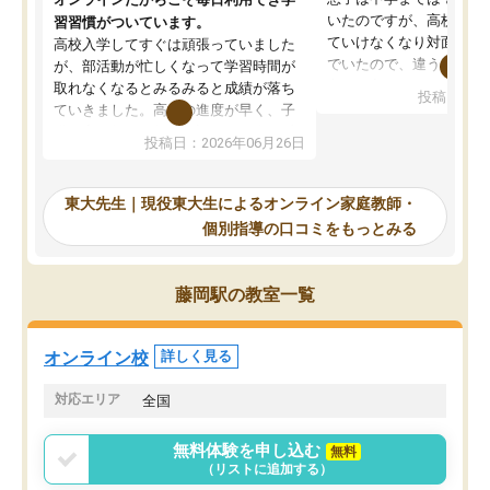
いたのですが、高校に入
習習慣がついています。
ていけなくなり対面の塾
高校入学してすぐは頑張っていました
でいたので、違うアプロ
が、部活動が忙しくなって学習時間が
考えて入りました。地元
取れなくなるとみるみると成績が落ち
投稿日：20
で、当初は模試でD判定
ていきました。高校の進度が早く、子
していたのですが、やは
供も家に帰って勉強の話すると嫌な反
投稿日：2026年06月26日
験勉強に詳しく、先生か
応を示します。東大先生にお願いして
受け合格できました。ま
からは効率的な計画を先生が立ててく
自習室が毎日使えていつ
れるので、親としても安心です。毎日
東大先生｜現役東大生によるオンライン家庭教師・
るのが心強かったようで
使える自習室とかもあり、わからない
個別指導の口コミをもっとみる
謝です。
ところがあれば先生が回答してくれる
のも重宝しています。
藤岡駅の教室一覧
オンライン校
詳しく見る
対応エリア
全国
無料体験を申し込む
無料
（リストに追加する）