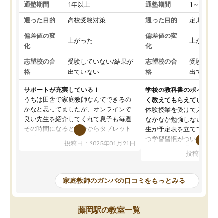
通塾期間
1年以上
通塾期間
1～3ヵ月
通った目的
高校受験対策
通った目的
定期テス
偏差値の変
偏差値の変
上がった
上がった
化
化
志望校の合
受験していない/結果が
志望校の合
受験して
格
出ていない
格
出ていな
サポートが充実している！
学校の教科書のポイント
うちは田舎で家庭教師なんてできるの
く教えてもらえている
かなと思ってましたが、オンラインで
体験授業を受けて入塾し
良い先生を紹介してくれて息子も毎週
なかなか勉強しない息子
その時間になると自分からタブレット
生が予定表を立ててくれ
を開いてzoomを繋げるようになりまし
つ学習習慣がついてきま
投稿日：2025年01月21日
た！5科目なんでもOKなのもとても気
オンラインで週に一度の
投稿日：20
に入っています
指導が無い日も予定表に
成績もだいぶ下の方でしたが、通い始
したり、LINEでわから
めて1年ほどだった今では平均点以上の
問できるのでとても助か
家庭教師のガンバの口コミをもっとみる
科目が増えてきました！あと1年受験ま
であるので無料の週末教室を使用しな
がら頑張って欲しいと思います！
藤岡駅の教室一覧