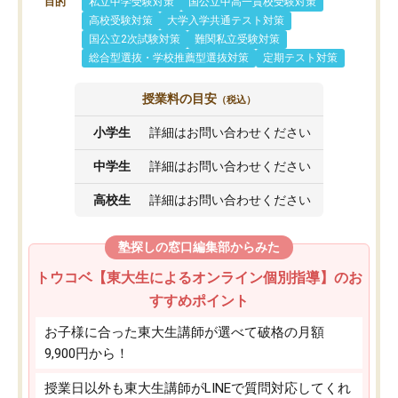
目的
私立中学受験対策
国公立中高一貫校受験対策
高校受験対策
大学入学共通テスト対策
国公立2次試験対策
難関私立受験対策
総合型選抜・学校推薦型選抜対策
定期テスト対策
授業料の目安
（税込）
小学生
詳細はお問い合わせください
中学生
詳細はお問い合わせください
高校生
詳細はお問い合わせください
塾探しの窓口編集部からみた
トウコベ【東大生によるオンライン個別指導】のお
すすめポイント
お子様に合った東大生講師が選べて破格の月額
9,900円から！
授業日以外も東大生講師がLINEで質問対応してくれ