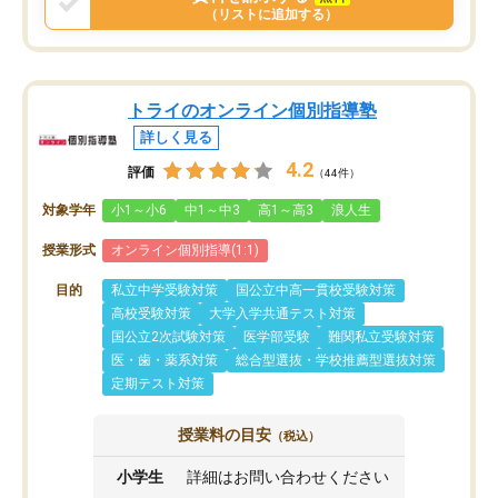
（リストに追加する）
トライのオンライン個別指導塾
詳しく見る
4.2
評価
（44件）
対象学年
小1～小6
中1～中3
高1～高3
浪人生
授業形式
オンライン個別指導(1:1)
目的
私立中学受験対策
国公立中高一貫校受験対策
高校受験対策
大学入学共通テスト対策
国公立2次試験対策
医学部受験
難関私立受験対策
医・歯・薬系対策
総合型選抜・学校推薦型選抜対策
定期テスト対策
授業料の目安
（税込）
小学生
詳細はお問い合わせください