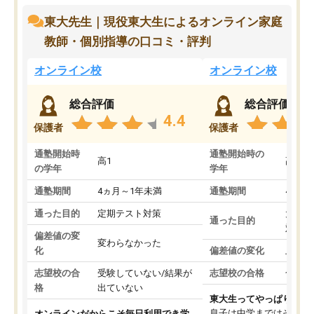
東大先生｜現役東大生によるオンライン家庭
教師・個別指導の口コミ・評判
オンライン校
オンライン校
総合評価
総合評価
4.4
保護者
保護者
通塾開始時
通塾開始時の
高1
高3
の学年
学年
通塾期間
4ヵ月～1年未満
通塾期間
4ヵ月
通った目的
定期テスト対策
大学入
通った目的
対策
偏差値の変
変わらなかった
化
偏差値の変化
上がっ
志望校の合
受験していない/結果が
志望校の合格
合格し
格
出ていない
東大生ってやっぱりすご
息子は中学まではそこそ
オンラインだからこそ毎日利用でき学