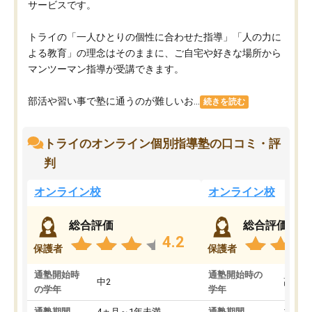
サービスです。
トライの「一人ひとりの個性に合わせた指導」「人の力に
よる教育」の理念はそのままに、ご自宅や好きな場所から
マンツーマン指導が受講できます。
部活や習い事で塾に通うのが難しいお...
続きを読む
トライのオンライン個別指導塾の口コミ・評
判
オンライン校
オンライン校
総合評価
総合評価
4.2
保護者
保護者
通塾開始時
通塾開始時の
中2
高3
の学年
学年
通塾期間
4ヵ月～1年未満
通塾期間
1～3