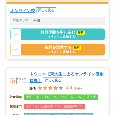
オンライン校
詳しく見る
対応エリア
全国
無料体験を申し込む
無料
（リストに追加する）
資料を請求する
無料
（リストに追加する）
トウコベ【東大生によるオンライン個別
指導】
詳しく見る
4.4
評価
（38件）
対象学年
幼児
小1～小6
中1～中3
高1～高3
浪人生
授業形式
オンライン個別指導(1:1)
個別指導(1:1)