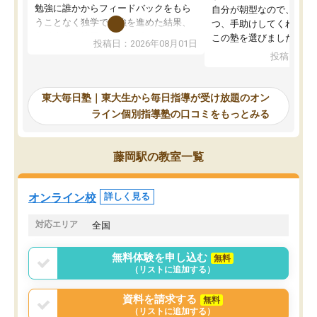
勉強に誰かからフィードバックをもら
自分が朝型なので、自習
うことなく独学で勉強を進めた結果、
つ、手助けしてくれる設
入試本番に地歴の学習が間に合わず不
この塾を選びました。
投稿日：2026年08月01日
合格となってしまいました。その経験
投稿日：20
を踏まえ、浪人が決まった際に勉強計
画を考えてもらえる塾を探した結果、
東大毎日塾にたどり着きました。学習
東大毎日塾｜東大生から毎日指導が受け放題のオン
の長期計画や日々の勉強のやり方につ
ライン個別指導塾の口コミをもっとみる
いて客観的なアドバイスをいただけた
ので、自信をもって受験勉強を進める
ことができました。自分のように勉強
藤岡駅の教室一覧
のやり方や進捗管理で苦労している方
には特におすすめしたい塾です。
オンライン校
詳しく見る
対応エリア
全国
無料体験を申し込む
無料
（リストに追加する）
資料を請求する
無料
（リストに追加する）