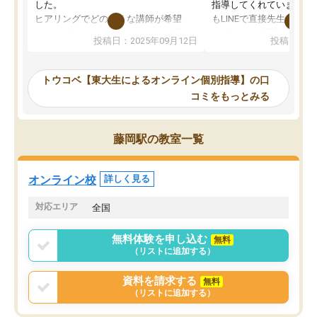
した。
指導してくれています。2
ヒアリングでどのような講師が希望
もLINEで直接先生に質問
か、オプションは付帯するかなど選ぶ
教科でも)。受講科目や
投稿日：2025年09月12日
投稿日：20
事が出来ました。
めれるので、個人に合っ
講師とのマッチング後講師との初回ミ
ると思います。カリキュ
ーティングを行い、その講師で良いか
いなのがあり(有料)、受
トウコベ【東大生によるオンライン個別指導】の口
他の講師を希望するか子供との相性も
ことをどんなスケジュー
コミをもっとみる
見てから講師を決定する事ができま
くか相談したのですが、
す。
ち期待したものではなく
うちの子は、初回面談の講師の方で決
内容でした。それでも明
藤岡駅の教室一覧
定しました。
やる気も出ましたし、苦
くなってきたようなので
オンラインツールを使用した単語帳の
お願いして良かったと思
オンライン校
詳しく見る
共有があり宿題もそちらで出される形
も合わなければチェンジ
でした。
娘は3科目ともずっと同
対応エリア
全国
2ヶ月で担当講師の方がお辞めになると
言う事で講師変更の申し出があり、あ
無料体験を申し込む
無料
まりに短期での変更だった為、塾に通
（リストに追加する）
う事にして退会しました。遅れも取り
戻せ、授業内容や講師の方は良かった
資料を請求する
無料
と思います。
（リストに追加する）