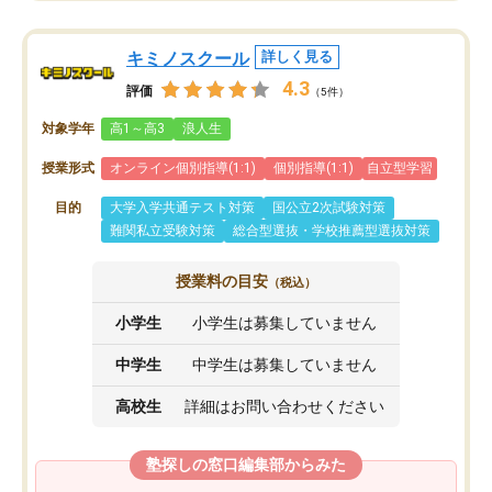
キミノスクール
詳しく見る
4.3
評価
（5件）
対象学年
高1～高3
浪人生
授業形式
オンライン個別指導(1:1)
個別指導(1:1)
自立型学習
目的
大学入学共通テスト対策
国公立2次試験対策
難関私立受験対策
総合型選抜・学校推薦型選抜対策
授業料の目安
（税込）
小学生
小学生は募集していません
中学生
中学生は募集していません
高校生
詳細はお問い合わせください
塾探しの窓口編集部からみた