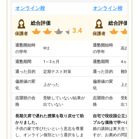
オンライン校
オンライン校
総合評価
総合評価
3.4
保護者
保護者
通塾開始時
通塾開始時
中2
高2
の学年
の学年
通塾期間
1～3ヵ月
通塾期間
4ヵ月～1
通った目的
定期テスト対策
通った目的
難関私立
偏差値の変
偏差値の変
上がった
上がった
化
化
志望校の合
受験していない/結果が
志望校の合
受験して
格
出ていない
格
出ていな
長期欠席で遅れた授業を取り戻せて助
自宅で現役国公立大学生
かりました。
ブルな価格で学べる
子供の家で学びたいという意志を尊重
娘の講師は東大生では無
し、オンライン個別という選択をしま
すが、お薦めの問題集や