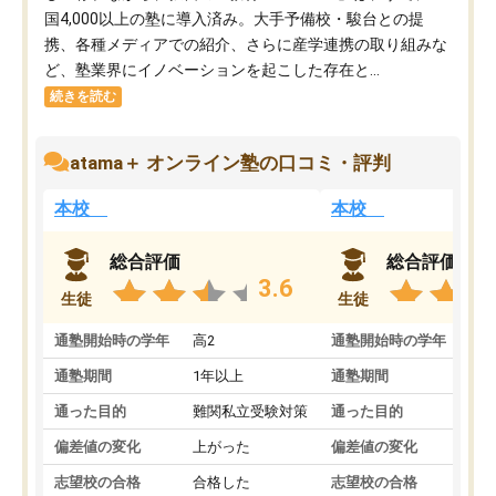
国4,000以上の塾に導入済み。大手予備校・駿台との提
携、各種メディアでの紹介、さらに産学連携の取り組みな
ど、塾業界にイノベーションを起こした存在と...
続きを読む
atama＋ オンライン塾の口コミ・評判
本校
本校
総合評価
総合評価
3.6
生徒
生徒
通塾開始時の学年
高2
通塾開始時の学年
中
通塾期間
1年以上
通塾期間
通った目的
難関私立受験対策
通った目的
偏差値の変化
上がった
偏差値の変化
志望校の合格
合格した
志望校の合格