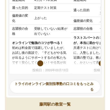
通った目的
定期テスト対策
大学入
通った目的
対策
偏差値の変
上がった
化
偏差値の変化
上がっ
志望校の合
受験していない/結果が
志望校の合格
合格し
格
出ていない
ラストスパートの１か月
オンラインで勉強のコツが学べる！
が、本当に助かりました
初めは料金面で躊躇していましたが、
共通テストに向けての追
お試し後の面談で、「子どもがやる気
に、入塾しました。田舎
が出るようにサポートするのが私たち
近隣の塾では、教えても
です！安心してください！やる気が出
く、かといって通うには
ないのは私たち講師の責任です」と言
が、トライならオンライ
投稿日：2026年03月13日
投稿日：20
ってくださり、確かに！と考えて、思
可能なので本当に助かり
い切って入塾しました。英語が苦手だ
テストの内容重視でした
ったんですが、学生の先生から学ぶこ
らないところをピンポイ
トライのオンライン個別指導塾の口コミをもっとみ
とで、勉強のコツみたいなものをつか
頂いて、とてもわかりや
る
み、徐々に成績が上がったらいいなと
していました。一生を左
思っていました。何が今足りないのか
スト、多少お金がかかっ
を的確に指導いただき、子どももびっ
思い切って入塾してよか
藤岡駅の教室一覧
くりするほど楽しんでやる気を持って