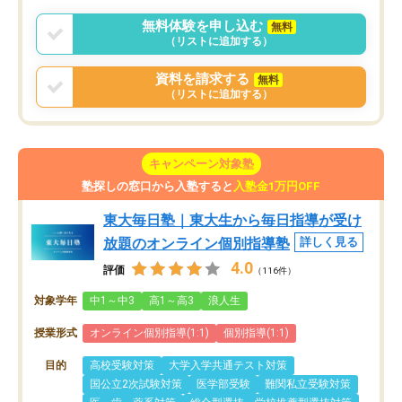
無料体験を申し込む
無料
（リストに追加する）
資料を請求する
無料
（リストに追加する）
キャンペーン対象塾
塾探しの窓口から入塾すると
入塾金1万円OFF
東大毎日塾｜東大生から毎日指導が受け
放題のオンライン個別指導塾
詳しく見る
4.0
評価
（116件）
対象学年
中1～中3
高1～高3
浪人生
授業形式
オンライン個別指導(1:1)
個別指導(1:1)
目的
高校受験対策
大学入学共通テスト対策
国公立2次試験対策
医学部受験
難関私立受験対策