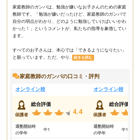
家庭教師のガンバは、勉強が嫌いなお子さんのための家庭
教師です。「勉強が嫌いだったけど、家庭教師のガンバで
自分の弱点がわかり、どのように勉強していけばいいかわ
かった！」というコメントが、私たちの指導を象徴してい
ます。
すべてのお子さんは、本心では「できるようになりたい」
と願っています。ただ、やり...
続きを読む
家庭教師のガンバの口コミ・評判
オンライン校
オンライン校
総合評価
総合評価
4.4
保護者
保護者
通塾開始時
通塾開始時
中1
中1
の学年
の学年