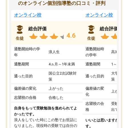
のオンライン個別指導塾の口コミ・評判
オンライン校
オンライン校
総合評価
総合評価
4.6
生徒
生徒
通塾開始時の学
通塾開始時
浪人生
高3
年
の学年
通塾期間
4ヵ月～1年未満
通塾期間
1～3ヵ月
国公立2次試験対
大学入学
通った目的
通った目的
策
策
偏差値の変化
上がった
偏差値の変
上がった
化
志望校の合格
合格した
志望校の合
受験して
自身をもって受験勉強を進められてよ
格
出ていな
かったです。
浪人をしていた時にこの塾でお世話に
いいとは思いますが、料
なりました。現役時の受験では自分の
す。