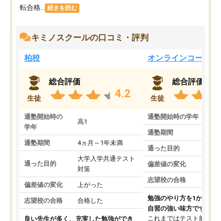
転合格...
続きを読む
キミノスクールの口コミ・評判
柏校
オンラインコース
総合評価
総合評価
4.2
生徒
生徒
通塾開始時の
通塾開始時の学年
中
高1
学年
通塾期間
通塾期間
4ヵ月～1年未満
通った目的
大学入学共通テスト
通った目的
偏差値の変化
対策
志望校の合格
偏差値の変化
上がった
勉強のやり方を1から教
志望校の合格
合格した
自習の強い味方です。
これまではテスト前に何
良い先生が多く、充実した勉強ができ