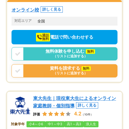
塾を受けています。狙い通り、少しず
つ成績も上がり、苦手意識も無くなっ
オンライン校
詳しく見る
てきたので、さらに苦手な数学も追加
でお願いしました。来年の高校受験に
対応エリア
全国
向けて頑張っています。
通話
電話で問い合わせする
無料
無料体験を申し込む
無料
（リストに追加する）
資料を請求する
無料
（リストに追加する）
東大先生｜現役東大生によるオンライン
家庭教師・個別指導
詳しく見る
4.2
評価
（10件）
対象学年
小4～小6
中1～中3
高1～高3
浪人生