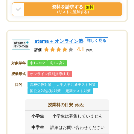
資料を請求する
無料
（リストに追加する）
atama＋ オンライン塾
詳しく見る
4.1
評価
（9件）
対象学年
中1～中2
高1～高2
授業形式
オンライン個別指導(1:1)
目的
高校受験対策
大学入学共通テスト対策
国公立2次試験対策
定期テスト対策
授業料の目安
（税込）
小学生
小学生は募集していません
中学生
詳細はお問い合わせください