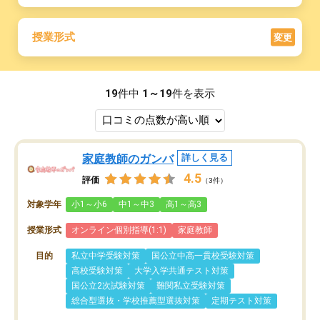
授業形式
変更
19
件中
1～19
件を表示
家庭教師のガンバ
詳しく見る
4.5
評価
（3件）
対象学年
小1～小6
中1～中3
高1～高3
授業形式
オンライン個別指導(1:1)
家庭教師
目的
私立中学受験対策
国公立中高一貫校受験対策
高校受験対策
大学入学共通テスト対策
国公立2次試験対策
難関私立受験対策
総合型選抜・学校推薦型選抜対策
定期テスト対策