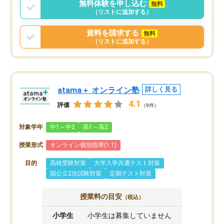
無料体験を申し込む
無料
（リストに追加する）
資料を請求する
無料
（リストに追加する）
atama＋ オンライン塾
詳しく見る
4.1
評価
（9件）
対象学年
中1～中2
高1～高2
授業形式
オンライン個別指導(1:1)
目的
高校受験対策
大学入学共通テスト対策
国公立2次試験対策
定期テスト対策
授業料の目安
（税込）
小学生
小学生は募集していません