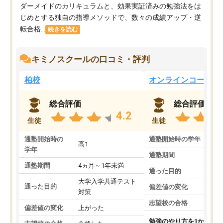
ダーメイドのカリキュラムと、効果実証済みの勉強法をは
じめとする独自の指導メソッドで、数々の成績アップ・逆
転合格...
続きを読む
キミノスクールの口コミ・評判
柏校
オンラインコース
総合評価
総合評価
4.2
生徒
生徒
通塾開始時の
通塾開始時の学年
中
高1
学年
通塾期間
通塾期間
4ヵ月～1年未満
通った目的
大学入学共通テスト
通った目的
偏差値の変化
対策
志望校の合格
偏差値の変化
上がった
勉強のやり方を1から教