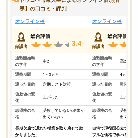
トウコベ【東大生によるオンライン個別指
導】の口コミ・評判
オンライン校
オンライン校
総合評価
総合評価
3.4
保護者
保護者
通塾開始時
通塾開始時
中2
高2
の学年
の学年
通塾期間
1～3ヵ月
通塾期間
4ヵ月～1
通った目的
定期テスト対策
通った目的
難関私立
偏差値の変
偏差値の変
上がった
上がった
化
化
志望校の合
受験していない/結果が
志望校の合
受験して
格
出ていない
格
出ていな
長期欠席で遅れた授業を取り戻せて助
自宅で現役国公立大学生
かりました。
ブルな価格で学べる