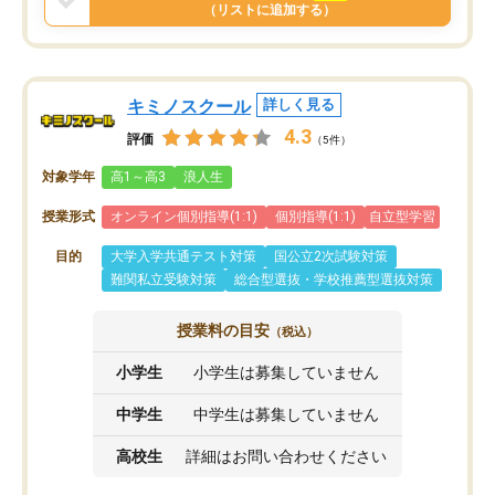
と思います。
（リストに追加する）
キミノスクール
詳しく見る
4.3
評価
（5件）
対象学年
高1～高3
浪人生
授業形式
オンライン個別指導(1:1)
個別指導(1:1)
自立型学習
目的
大学入学共通テスト対策
国公立2次試験対策
難関私立受験対策
総合型選抜・学校推薦型選抜対策
授業料の目安
（税込）
小学生
小学生は募集していません
中学生
中学生は募集していません
高校生
詳細はお問い合わせください