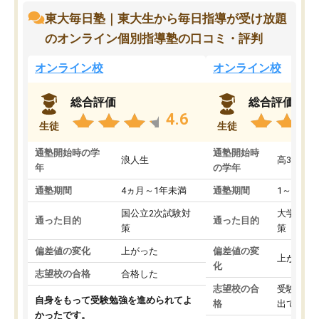
東大毎日塾｜東大生から毎日指導が受け放題
のオンライン個別指導塾の口コミ・評判
オンライン校
オンライン校
総合評価
総合評価
4.6
生徒
生徒
通塾開始時の学
通塾開始時
浪人生
高3
年
の学年
通塾期間
4ヵ月～1年未満
通塾期間
1～3ヵ月
国公立2次試験対
大学入学
通った目的
通った目的
策
策
偏差値の変化
上がった
偏差値の変
上がった
化
志望校の合格
合格した
志望校の合
受験して
自身をもって受験勉強を進められてよ
格
出ていな
かったです。