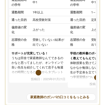
中1
中1
の学年
の学年
通塾期間
1年以上
通塾期間
1～3ヵ月
通った目的
高校受験対策
通った目的
定期テス
偏差値の変
偏差値の変
上がった
上がった
化
化
志望校の合
受験していない/結果が
志望校の合
受験して
格
出ていない
格
出ていな
サポートが充実している！
学校の教科書のポイント
うちは田舎で家庭教師なんてできるの
く教えてもらえている
かなと思ってましたが、オンラインで
体験授業を受けて入塾し
良い先生を紹介してくれて息子も毎週
なかなか勉強しない息子
その時間になると自分からタブレット
生が予定表を立ててくれ
を開いてzoomを繋げるようになりまし
つ学習習慣がついてきま
投稿日：2025年01月21日
た！5科目なんでもOKなのもとても気
オンラインで週に一度の
投稿日：20
に入っています
指導が無い日も予定表に
成績もだいぶ下の方でしたが、通い始
したり、LINEでわから
めて1年ほどだった今では平均点以上の
問できるのでとても助か
家庭教師のガンバの口コミをもっとみる
科目が増えてきました！あと1年受験ま
であるので無料の週末教室を使用しな