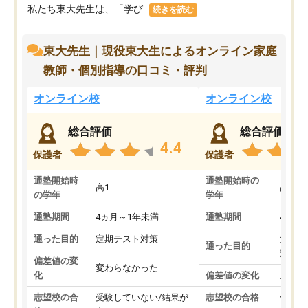
私たち東大先生は、「学び...
続きを読む
東大先生｜現役東大生によるオンライン家庭
教師・個別指導の口コミ・評判
オンライン校
オンライン校
総合評価
総合評価
4.4
保護者
保護者
通塾開始時
通塾開始時の
高1
高3
の学年
学年
通塾期間
4ヵ月～1年未満
通塾期間
4ヵ月
通った目的
定期テスト対策
大学入
通った目的
対策
偏差値の変
変わらなかった
化
偏差値の変化
上がっ
志望校の合
受験していない/結果が
志望校の合格
合格し