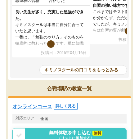
志望校の合格
合格した
自習の強い味方です。
これまではテスト前に何
良い先生が多く、充実した勉強ができ
か分からず、ただ机に座
た。
でしたが、キミノスクー
キミノスクールは本当に自分に合って
らは自習の質が劇的に変
いたと思います。
先生が毎日何をすべきか
一番は、「勉強のやり方」そのものを
投稿日：20
を明確にしてくれるので
徹底的に教わったことです。単に知識
ずに学習に取り組めるよ
を詰め込むのではなく、自学自習の習
投稿日：2026年04月16日
が一番の収穫です。
慣が身につくよう並走してくれるの
授業で教えてもらうとい
で、通塾日以外も机に向かうのが苦で
の仕方をコーチングして
はなくなりました。
キミノスクールの口コミをもっとみる
ルなので、家での学習習
身につきました。結果と
講師の方との距離も近く、親身なコー
た英語の偏差値が10以上
チングのおかげで、停滞期もモチベー
合戦場駅の教室一覧
していた公立高校に無事
ションを維持できました。「やらされ
た。自分から学ぶ姿勢を
る勉強」から「目標のための勉強」へ
たい家庭には本当におす
意識が変わったことが、目標校への合
オンラインコース
詳しく見る
思います。
格に繋がったと思います。
対応エリア
全国
無料体験を申し込む
無料
（リストに追加する）