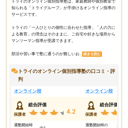
トライのオンライン個別指導塾は、家庭教師や個別教室で
知られる「トライグループ」が手掛けるオンライン指導の
サービスです。
トライの「一人ひとりの個性に合わせた指導」「人の力に
よる教育」の理念はそのままに、ご自宅や好きな場所から
マンツーマン指導が受講できます。
部活や習い事で塾に通うのが難しいお...
続きを読む
トライのオンライン個別指導塾の口コミ・評
判
オンライン校
オンライン校
総合評価
総合評価
4.2
保護者
保護者
通塾開始時
通塾開始時の
中2
高3