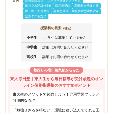
目的
高校受験対策
大学入学共通テスト対策
国公立2次試験対策
医学部受験
難関私立受験対策
医・歯・薬系対策
総合型選抜・学校推薦型選抜対策
定期テスト対策
授業料の目安
（税込）
小学生
小学生は募集していません
中学生
詳細はお問い合わせください
高校生
詳細はお問い合わせください
塾探しの窓口編集部からみた
東大毎日塾｜東大生から毎日指導が受け放題のオン
ライン個別指導塾のおすすめポイント
東大生のメソッドで勉強しよう！専用学習プランと
徹底的な管理
「勉強せざるを得ない」環境に追い込んでくれる工