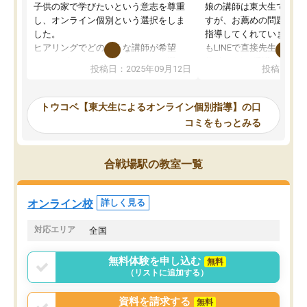
子供の家で学びたいという意志を尊重
娘の講師は東大生では無
し、オンライン個別という選択をしま
すが、お薦めの問題集や
した。
指導してくれています。2
ヒアリングでどのような講師が希望
もLINEで直接先生に質問
か、オプションは付帯するかなど選ぶ
教科でも)。受講科目や
投稿日：2025年09月12日
投稿日：20
事が出来ました。
めれるので、個人に合っ
講師とのマッチング後講師との初回ミ
ると思います。カリキュ
ーティングを行い、その講師で良いか
いなのがあり(有料)、受
トウコベ【東大生によるオンライン個別指導】の口
他の講師を希望するか子供との相性も
ことをどんなスケジュー
コミをもっとみる
見てから講師を決定する事ができま
くか相談したのですが、
す。
ち期待したものではなく
うちの子は、初回面談の講師の方で決
内容でした。それでも明
合戦場駅の教室一覧
定しました。
やる気も出ましたし、苦
くなってきたようなので
オンラインツールを使用した単語帳の
お願いして良かったと思
オンライン校
詳しく見る
共有があり宿題もそちらで出される形
も合わなければチェンジ
でした。
娘は3科目ともずっと同
対応エリア
全国
2ヶ月で担当講師の方がお辞めになると
言う事で講師変更の申し出があり、あ
無料体験を申し込む
無料
まりに短期での変更だった為、塾に通
（リストに追加する）
う事にして退会しました。遅れも取り
戻せ、授業内容や講師の方は良かった
資料を請求する
無料