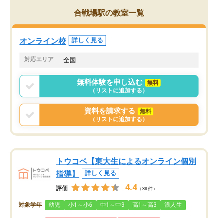
がら頑張って欲しいと思います！
合戦場駅の教室一覧
オンライン校
詳しく見る
対応エリア
全国
無料体験を申し込む
無料
（リストに追加する）
資料を請求する
無料
（リストに追加する）
トウコベ【東大生によるオンライン個別
指導】
詳しく見る
4.4
評価
（38件）
対象学年
幼児
小1～小6
中1～中3
高1～高3
浪人生