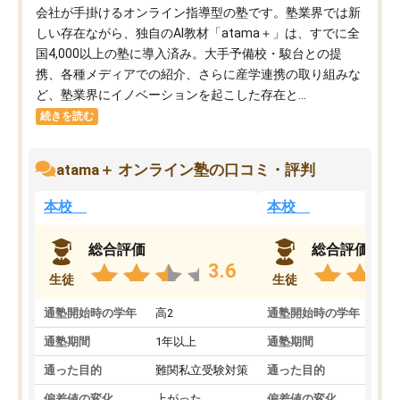
会社が手掛けるオンライン指導型の塾です。塾業界では新
しい存在ながら、独自のAI教材「atama＋」は、すでに全
国4,000以上の塾に導入済み。大手予備校・駿台との提
携、各種メディアでの紹介、さらに産学連携の取り組みな
ど、塾業界にイノベーションを起こした存在と...
続きを読む
atama＋ オンライン塾の口コミ・評判
本校
本校
総合評価
総合評価
3.6
生徒
生徒
通塾開始時の学年
高2
通塾開始時の学年
中
通塾期間
1年以上
通塾期間
通った目的
難関私立受験対策
通った目的
偏差値の変化
上がった
偏差値の変化