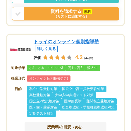
資料を請求する
無料
（リストに追加する）
トライのオンライン個別指導塾
詳しく見る
4.2
評価
（44件）
対象学年
小1～小6
中1～中3
高1～高3
浪人生
授業形式
オンライン個別指導(1:1)
目的
私立中学受験対策
国公立中高一貫校受験対策
高校受験対策
大学入学共通テスト対策
国公立2次試験対策
医学部受験
難関私立受験対策
医・歯・薬系対策
総合型選抜・学校推薦型選抜対策
定期テスト対策
授業料の目安
（税込）