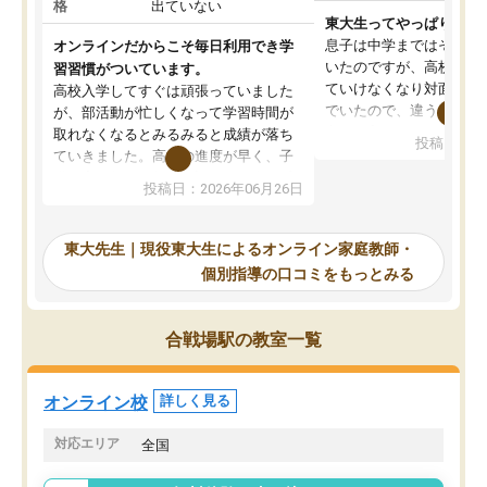
格
出ていない
東大生ってやっぱりすご
息子は中学まではそこそ
オンラインだからこそ毎日利用でき学
いたのですが、高校に入
習習慣がついています。
ていけなくなり対面の塾
高校入学してすぐは頑張っていました
でいたので、違うアプロ
が、部活動が忙しくなって学習時間が
考えて入りました。地元
取れなくなるとみるみると成績が落ち
投稿日：20
で、当初は模試でD判定
ていきました。高校の進度が早く、子
していたのですが、やは
供も家に帰って勉強の話すると嫌な反
投稿日：2026年06月26日
験勉強に詳しく、先生か
応を示します。東大先生にお願いして
受け合格できました。ま
からは効率的な計画を先生が立ててく
自習室が毎日使えていつ
れるので、親としても安心です。毎日
東大先生｜現役東大生によるオンライン家庭教師・
るのが心強かったようで
使える自習室とかもあり、わからない
個別指導の口コミをもっとみる
謝です。
ところがあれば先生が回答してくれる
のも重宝しています。
合戦場駅の教室一覧
オンライン校
詳しく見る
対応エリア
全国