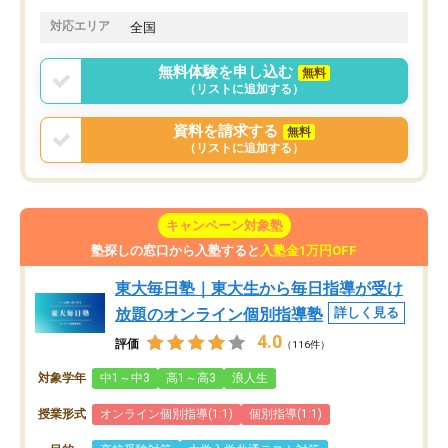
対応エリア
全国
無料体験を申し込む
無料
（リストに追加する）
資料を請求する
無料
（リストに追加する）
キャンペーン対象塾
塾探しの窓口から入塾すると
入塾金1万円OFF
東大毎日塾｜東大生から毎日指導が受け
放題のオンライン個別指導塾
詳しく見る
4.0
評価
（116件）
対象学年
中1～中3
高1～高3
浪人生
授業形式
オンライン個別指導(1:1)
個別指導(1:1)