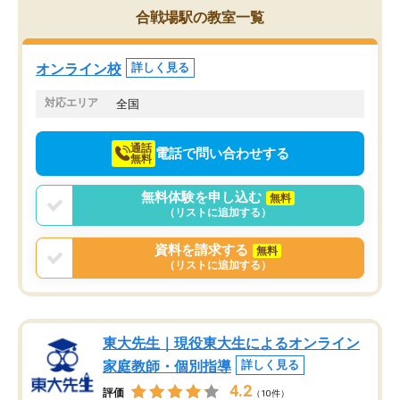
を的確に指導いただき、子どももびっ
思い切って入塾してよか
合戦場駅の教室一覧
くりするほど楽しんでやる気を持って
塾を受けています。狙い通り、少しず
つ成績も上がり、苦手意識も無くなっ
オンライン校
詳しく見る
てきたので、さらに苦手な数学も追加
でお願いしました。来年の高校受験に
対応エリア
全国
向けて頑張っています。
通話
電話で問い合わせする
無料
無料体験を申し込む
無料
（リストに追加する）
資料を請求する
無料
（リストに追加する）
東大先生｜現役東大生によるオンライン
家庭教師・個別指導
詳しく見る
4.2
評価
（10件）