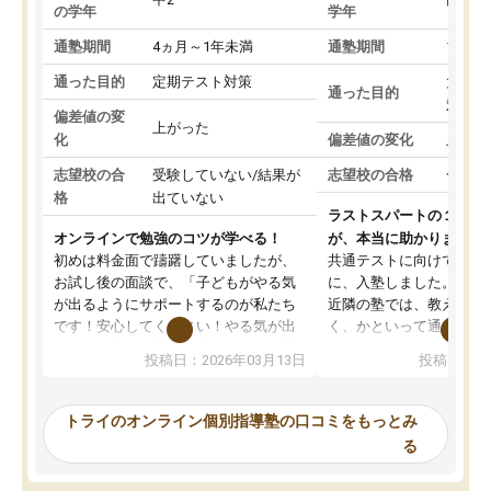
の学年
学年
通塾期間
4ヵ月～1年未満
通塾期間
1～3
通った目的
定期テスト対策
大学入
通った目的
対策
偏差値の変
上がった
化
偏差値の変化
上がっ
志望校の合
受験していない/結果が
志望校の合格
合格し
格
出ていない
ラストスパートの１か月
オンラインで勉強のコツが学べる！
が、本当に助かりました
初めは料金面で躊躇していましたが、
共通テストに向けての追
お試し後の面談で、「子どもがやる気
に、入塾しました。田舎
が出るようにサポートするのが私たち
近隣の塾では、教えても
です！安心してください！やる気が出
く、かといって通うには
ないのは私たち講師の責任です」と言
が、トライならオンライ
投稿日：2026年03月13日
投稿日：20
ってくださり、確かに！と考えて、思
可能なので本当に助かり
い切って入塾しました。英語が苦手だ
テストの内容重視でした
ったんですが、学生の先生から学ぶこ
らないところをピンポイ
トライのオンライン個別指導塾の口コミをもっとみ
とで、勉強のコツみたいなものをつか
頂いて、とてもわかりや
る
み、徐々に成績が上がったらいいなと
していました。一生を左
思っていました。何が今足りないのか
スト、多少お金がかかっ