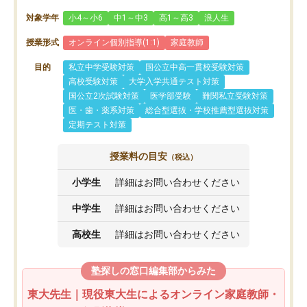
対象学年
小4～小6
中1～中3
高1～高3
浪人生
授業形式
オンライン個別指導(1:1)
家庭教師
目的
私立中学受験対策
国公立中高一貫校受験対策
高校受験対策
大学入学共通テスト対策
国公立2次試験対策
医学部受験
難関私立受験対策
医・歯・薬系対策
総合型選抜・学校推薦型選抜対策
定期テスト対策
授業料の目安
（税込）
小学生
詳細はお問い合わせください
中学生
詳細はお問い合わせください
高校生
詳細はお問い合わせください
塾探しの窓口編集部からみた
東大先生｜現役東大生によるオンライン家庭教師・