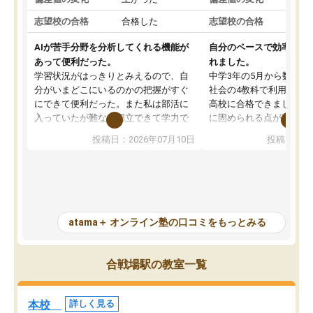
志望校の合格
合格した
志望校の合格
AIが苦手分野を分析してくれる機能が
自分のペースで効率よく
あって便利だった。
れました。
学習状況がはっきりとみえるので、自
中学3年の5月から数学・
分がいまどこにいるのかの把握がすぐ
社会の4教科で利用し、偏
にできて便利だった。また私は部活に
高校に合格できました。
入っていたが難なく両立できて学力で
に固められる点が魅力で
も部活でも結果を残すことができてよ
れる「ウォームアップ」
投稿日：2026年07月10日
投稿日：20
かった。また問題演習の際に、自分が
項目のおかげで、手軽に
一度間違えた問題を繰り返し学習でき
せられます。何度も間違
たので苦手だった英語の克服につなが
「特訓」項目で徹底的に
った点もよかった。ただAIをアピール
め、苦手克服に非常に役
して活用するのは良かった点もあった
また、その日の勉強時間
が、自分で自分の管理ができない人に
元数が可視化されるので
atama＋ オンライン塾の口コミをもっとみる
とっては難しい部分もあるのではない
しながら意欲的に取り組
かと思った。
常に効果を実感している
になった現在も大学受験
合戦場駅の教室一覧
して利用しており、自信
すめできる塾です。
本校
詳しく見る