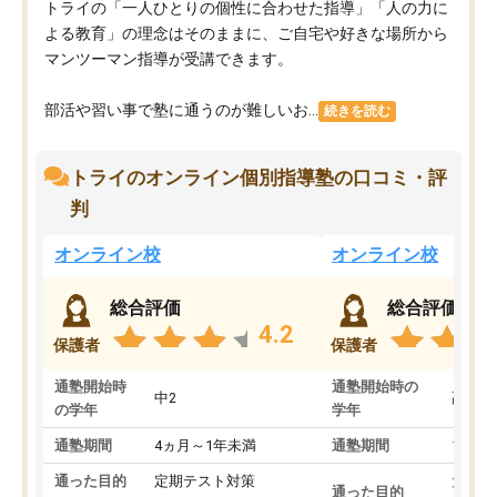
トライの「一人ひとりの個性に合わせた指導」「人の力に
よる教育」の理念はそのままに、ご自宅や好きな場所から
マンツーマン指導が受講できます。
部活や習い事で塾に通うのが難しいお...
続きを読む
トライのオンライン個別指導塾の口コミ・評
判
オンライン校
オンライン校
総合評価
総合評価
4.2
保護者
保護者
通塾開始時
通塾開始時の
中2
高3
の学年
学年
通塾期間
4ヵ月～1年未満
通塾期間
1～3
通った目的
定期テスト対策
大学入
通った目的