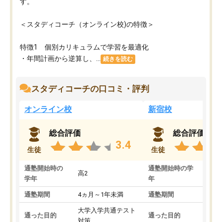
す。
＜スタディコーチ（オンライン校)の特徴＞
特徴1 個別カリキュラムで学習を最適化
・年間計画から逆算し、...
続きを読む
スタディコーチの口コミ・評判
オンライン校
新宿校
総合評価
総合評価
3.4
生徒
生徒
通塾開始時の
通塾開始時の学
高2
高2
学年
年
通塾期間
4ヵ月～1年未満
通塾期間
1～
大学入学共通テスト
国公
通った目的
通った目的
対策
策