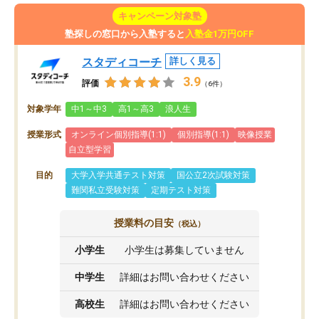
キャンペーン対象塾
塾探しの窓口から入塾すると
入塾金1万円OFF
スタディコーチ
詳しく見る
3.9
評価
（6件）
対象学年
中1～中3
高1～高3
浪人生
授業形式
オンライン個別指導(1:1)
個別指導(1:1)
映像授業
自立型学習
目的
大学入学共通テスト対策
国公立2次試験対策
難関私立受験対策
定期テスト対策
授業料の目安
（税込）
小学生
小学生は募集していません
中学生
詳細はお問い合わせください
高校生
詳細はお問い合わせください