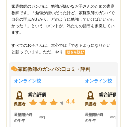
家庭教師のガンバは、勉強が嫌いなお子さんのための家庭
教師です。「勉強が嫌いだったけど、家庭教師のガンバで
自分の弱点がわかり、どのように勉強していけばいいかわ
かった！」というコメントが、私たちの指導を象徴してい
ます。
すべてのお子さんは、本心では「できるようになりたい」
と願っています。ただ、やり...
続きを読む
家庭教師のガンバの口コミ・評判
オンライン校
オンライン校
総合評価
総合評価
4.4
保護者
保護者
通塾開始時
通塾開始時
中1
中1
の学年
の学年