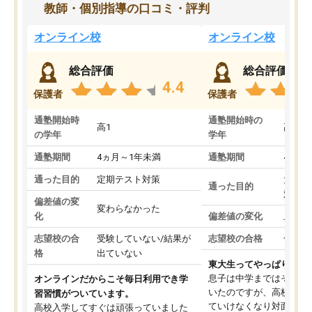
教師・個別指導の口コミ・評判
オンライン校
オンライン校
総合評価
総合評価
4.4
保護者
保護者
通塾開始時
通塾開始時の
高1
高3
の学年
学年
通塾期間
4ヵ月～1年未満
通塾期間
4ヵ月
通った目的
定期テスト対策
大学入
通った目的
対策
偏差値の変
変わらなかった
化
偏差値の変化
上がっ
志望校の合
受験していない/結果が
志望校の合格
合格し
格
出ていない
東大生ってやっぱりすご
息子は中学まではそこそ
オンラインだからこそ毎日利用でき学
いたのですが、高校に入
習習慣がついています。
ていけなくなり対面の塾
高校入学してすぐは頑張っていました