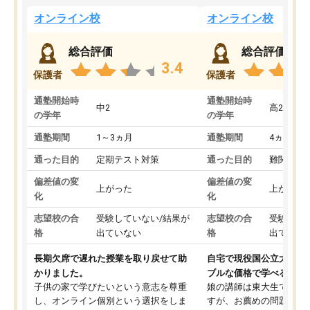
オンライン校
オンライン校
総合評価
総合評価
3.4
保護者
保護者
通塾開始時
通塾開始時
中2
高2
の学年
の学年
通塾期間
1～3ヵ月
通塾期間
4ヵ月～1
通った目的
定期テスト対策
通った目的
難関私立
偏差値の変
偏差値の変
上がった
上がった
化
化
志望校の合
受験していない/結果が
志望校の合
受験して
格
出ていない
格
出ていな
長期欠席で遅れた授業を取り戻せて助
自宅で現役国公立大学生
かりました。
ブルな価格で学べる
子供の家で学びたいという意志を尊重
娘の講師は東大生では無
し、オンライン個別という選択をしま
すが、お薦めの問題集や