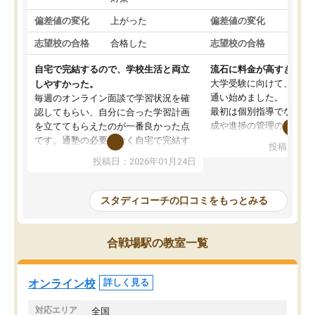
偏差値の変化
上がった
偏差値の変化
変わ
志望校の合格
合格した
志望校の合格
合格
自宅で完結するので、学校生活と両立
流石に料金が高すぎる
大学受験に向けて、高2
しやすかった。
通い始めました。
毎週のオンライン面談で学習状況を確
最初は個別指導でなく、
認してもらい、自分に合った学習計画
成や進捗の管理のみのコ
を立ててもらえたのが一番良かった点
ていましたが、あまり効
です。通塾の必要がなく自宅で完結す
投稿日：20
じ個別指導コースに変更
るため、学校や部活と両立しやすかっ
投稿日：2026年01月24日
講師には早稲田大学生の
たです。コーチが現役大学生で相談し
れましたが、はっきり言
やすく、勉強面だけでなく受験期の不
性が良くなかったです。
安も気軽に話せました。勉強習慣が身
スタディコーチの口コミをもっとみる
モチベーションが上がら
についたと感じています。また、チャ
にやめてしまいました。
ットで質問できるのも便利でした。一
追加で料金を払うことで
人では迷いがちだった受験勉強を、最
合戦場駅の教室一覧
方に変更することも可能
後まで続けられたのはこの塾のおかげ
の方の予定が空いていな
だと思います。
そもそも月謝が高い塾な
オンライン校
詳しく見る
人には合わないと思いま
総合してあまりお勧めで
対応エリア
全国