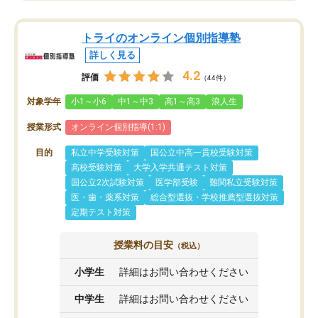
トライのオンライン個別指導塾
詳しく見る
4.2
評価
（44件）
対象学年
小1～小6
中1～中3
高1～高3
浪人生
授業形式
オンライン個別指導(1:1)
目的
私立中学受験対策
国公立中高一貫校受験対策
高校受験対策
大学入学共通テスト対策
国公立2次試験対策
医学部受験
難関私立受験対策
医・歯・薬系対策
総合型選抜・学校推薦型選抜対策
定期テスト対策
授業料の目安
（税込）
小学生
詳細はお問い合わせください
中学生
詳細はお問い合わせください