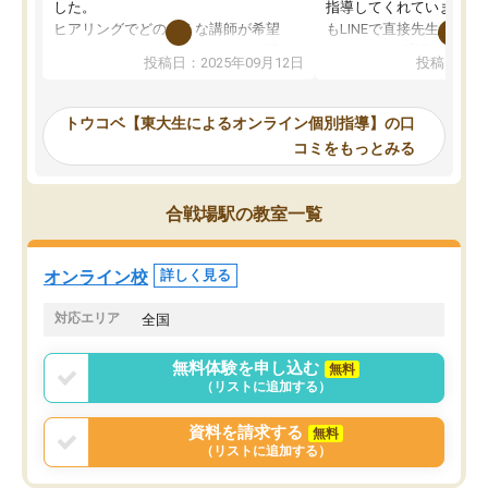
した。
指導してくれています。2
ヒアリングでどのような講師が希望
もLINEで直接先生に質問
か、オプションは付帯するかなど選ぶ
教科でも)。受講科目や
投稿日：2025年09月12日
投稿日：20
事が出来ました。
めれるので、個人に合っ
講師とのマッチング後講師との初回ミ
ると思います。カリキュ
ーティングを行い、その講師で良いか
いなのがあり(有料)、受
トウコベ【東大生によるオンライン個別指導】の口
他の講師を希望するか子供との相性も
ことをどんなスケジュー
コミをもっとみる
見てから講師を決定する事ができま
くか相談したのですが、
す。
ち期待したものではなく
うちの子は、初回面談の講師の方で決
内容でした。それでも明
合戦場駅の教室一覧
定しました。
やる気も出ましたし、苦
くなってきたようなので
オンラインツールを使用した単語帳の
お願いして良かったと思
オンライン校
詳しく見る
共有があり宿題もそちらで出される形
も合わなければチェンジ
でした。
娘は3科目ともずっと同
対応エリア
全国
2ヶ月で担当講師の方がお辞めになると
言う事で講師変更の申し出があり、あ
無料体験を申し込む
無料
まりに短期での変更だった為、塾に通
（リストに追加する）
う事にして退会しました。遅れも取り
戻せ、授業内容や講師の方は良かった
資料を請求する
無料
と思います。
（リストに追加する）