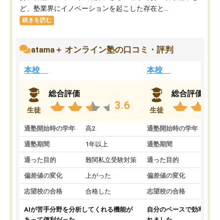
ど、塾業界にイノベーションを起こした存在と...
続きを読む
atama＋ オンライン塾の口コミ・評判
本校
本校
総合評価
総合評価
3.6
生徒
生徒
通塾開始時の学年
高2
通塾開始時の学年
中
通塾期間
1年以上
通塾期間
通った目的
難関私立受験対策
通った目的
偏差値の変化
上がった
偏差値の変化
志望校の合格
合格した
志望校の合格
AIが苦手分野を分析してくれる機能が
自分のペースで効率よく
あって便利だった。
れました。