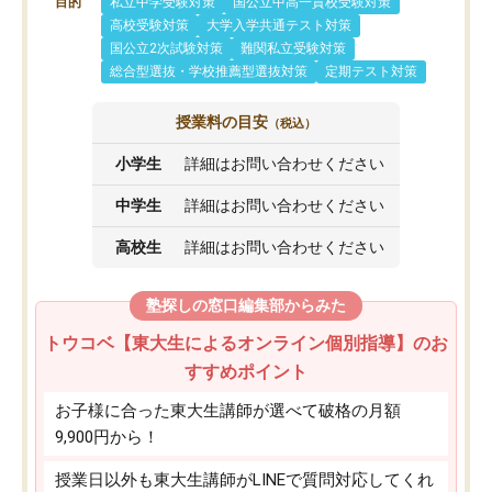
目的
私立中学受験対策
国公立中高一貫校受験対策
高校受験対策
大学入学共通テスト対策
国公立2次試験対策
難関私立受験対策
総合型選抜・学校推薦型選抜対策
定期テスト対策
授業料の目安
（税込）
小学生
詳細はお問い合わせください
中学生
詳細はお問い合わせください
高校生
詳細はお問い合わせください
塾探しの窓口編集部からみた
トウコベ【東大生によるオンライン個別指導】のお
すすめポイント
お子様に合った東大生講師が選べて破格の月額
9,900円から！
授業日以外も東大生講師がLINEで質問対応してくれ