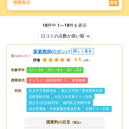
授業形式
変更
18
件中
1～18
件を表示
家庭教師のガンバ
詳しく見る
4.5
評価
（3件）
対象学年
小1～小6
中1～中3
高1～高3
授業形式
オンライン個別指導(1:1)
家庭教師
目的
私立中学受験対策
国公立中高一貫校受験対策
高校受験対策
大学入学共通テスト対策
国公立2次試験対策
難関私立受験対策
総合型選抜・学校推薦型選抜対策
定期テスト対策
授業料の目安
（税込）