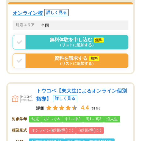
オンライン校
詳しく見る
対応エリア
全国
無料体験を申し込む
無料
（リストに追加する）
資料を請求する
無料
（リストに追加する）
トウコベ【東大生によるオンライン個別
指導】
詳しく見る
4.4
評価
（38件）
対象学年
幼児
小1～小6
中1～中3
高1～高3
浪人生
授業形式
オンライン個別指導(1:1)
個別指導(1:1)