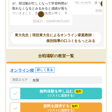
でいたので、違うアプロ
が、部活動が忙しくなって学習時間が
考えて入りました。地元
取れなくなるとみるみると成績が落ち
投稿日：20
で、当初は模試でD判定
ていきました。高校の進度が早く、子
していたのですが、やは
供も家に帰って勉強の話すると嫌な反
投稿日：2026年06月26日
験勉強に詳しく、先生か
応を示します。東大先生にお願いして
受け合格できました。ま
からは効率的な計画を先生が立ててく
自習室が毎日使えていつ
れるので、親としても安心です。毎日
東大先生｜現役東大生によるオンライン家庭教師・
るのが心強かったようで
使える自習室とかもあり、わからない
個別指導の口コミをもっとみる
謝です。
ところがあれば先生が回答してくれる
のも重宝しています。
合戦場駅の教室一覧
オンライン校
詳しく見る
対応エリア
全国
無料体験を申し込む
無料
（リストに追加する）
資料を請求する
無料
（リストに追加する）