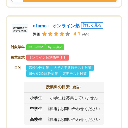
atama＋ オンライン塾
詳しく見る
4.1
評価
（9件）
対象学年
中1～中2
高1～高2
授業形式
オンライン個別指導(1:1)
目的
高校受験対策
大学入学共通テスト対策
国公立2次試験対策
定期テスト対策
授業料の目安
（税込）
小学生
小学生は募集していません
中学生
詳細はお問い合わせください
高校生
詳細はお問い合わせください