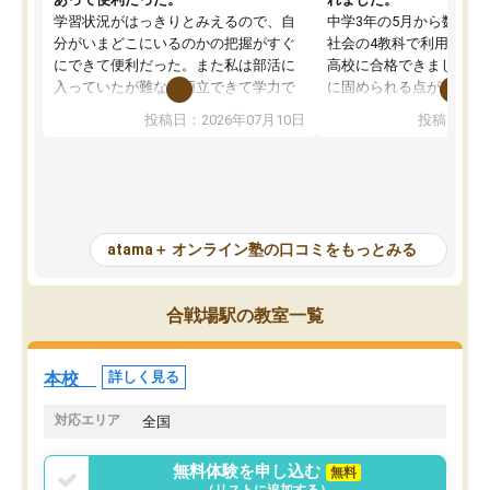
学習状況がはっきりとみえるので、自
中学3年の5月から数学・
分がいまどこにいるのかの把握がすぐ
社会の4教科で利用し、偏
にできて便利だった。また私は部活に
高校に合格できました。
入っていたが難なく両立できて学力で
に固められる点が魅力で
も部活でも結果を残すことができてよ
れる「ウォームアップ」
投稿日：2026年07月10日
投稿日：20
かった。また問題演習の際に、自分が
項目のおかげで、手軽に
一度間違えた問題を繰り返し学習でき
せられます。何度も間違
たので苦手だった英語の克服につなが
「特訓」項目で徹底的に
った点もよかった。ただAIをアピール
め、苦手克服に非常に役
して活用するのは良かった点もあった
また、その日の勉強時間
が、自分で自分の管理ができない人に
元数が可視化されるので
atama＋ オンライン塾の口コミをもっとみる
とっては難しい部分もあるのではない
しながら意欲的に取り組
かと思った。
常に効果を実感している
になった現在も大学受験
合戦場駅の教室一覧
して利用しており、自信
すめできる塾です。
本校
詳しく見る
対応エリア
全国
無料体験を申し込む
無料
（リストに追加する）