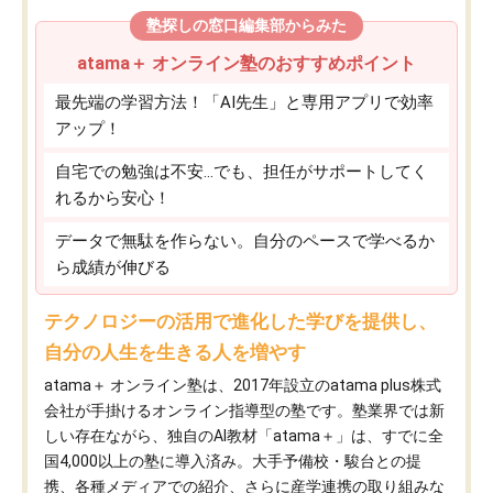
塾探しの窓口編集部からみた
atama＋ オンライン塾のおすすめポイント
最先端の学習方法！「AI先生」と専用アプリで効率
アップ！
自宅での勉強は不安…でも、担任がサポートしてく
れるから安心！
データで無駄を作らない。自分のペースで学べるか
ら成績が伸びる
テクノロジーの活用で進化した学びを提供し、
自分の人生を生きる人を増やす
atama＋ オンライン塾は、2017年設立のatama plus株式
会社が手掛けるオンライン指導型の塾です。塾業界では新
しい存在ながら、独自のAI教材「atama＋」は、すでに全
国4,000以上の塾に導入済み。大手予備校・駿台との提
携、各種メディアでの紹介、さらに産学連携の取り組みな