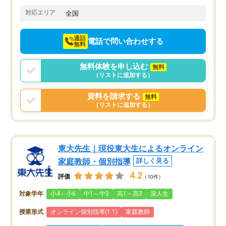
てきたので、さらに苦手な数学も追加
でお願いしました。来年の高校受験に
対応エリア
全国
向けて頑張っています。
通話
電話で問い合わせする
無料
無料体験を申し込む
無料
（リストに追加する）
資料を請求する
無料
（リストに追加する）
東大先生｜現役東大生によるオンライン
家庭教師・個別指導
詳しく見る
4.2
評価
（10件）
対象学年
小4～小6
中1～中3
高1～高3
浪人生
授業形式
オンライン個別指導(1:1)
家庭教師