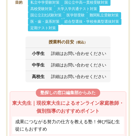
目的
私立中学受験対策
国公立中高一貫校受験対策
高校受験対策
大学入学共通テスト対策
国公立2次試験対策
医学部受験
難関私立受験対策
医・歯・薬系対策
総合型選抜・学校推薦型選抜対策
定期テスト対策
授業料の目安
（税込）
小学生
詳細はお問い合わせください
中学生
詳細はお問い合わせください
高校生
詳細はお問い合わせください
塾探しの窓口編集部からみた
東大先生｜現役東大生によるオンライン家庭教師・
個別指導のおすすめポイント
成果につながる努力の仕方を教える塾！伸び悩む生
徒にもおすすめ