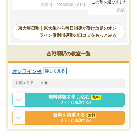
入試本番に地歴の学習が間に合わず不
この塾を選びました。
投稿日：2026年08月01日
合格となってしまいました。その経験
投稿日：20
を踏まえ、浪人が決まった際に勉強計
画を考えてもらえる塾を探した結果、
東大毎日塾にたどり着きました。学習
東大毎日塾｜東大生から毎日指導が受け放題のオン
の長期計画や日々の勉強のやり方につ
ライン個別指導塾の口コミをもっとみる
いて客観的なアドバイスをいただけた
ので、自信をもって受験勉強を進める
ことができました。自分のように勉強
合戦場駅の教室一覧
のやり方や進捗管理で苦労している方
には特におすすめしたい塾です。
オンライン校
詳しく見る
対応エリア
全国
無料体験を申し込む
無料
（リストに追加する）
資料を請求する
無料
（リストに追加する）