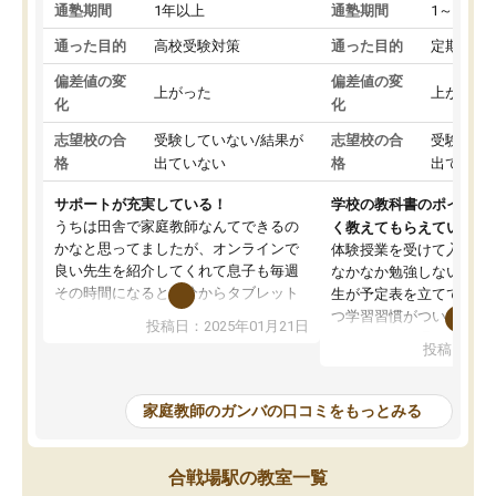
通塾期間
1年以上
通塾期間
1～3ヵ月
通った目的
高校受験対策
通った目的
定期テス
偏差値の変
偏差値の変
上がった
上がった
化
化
志望校の合
受験していない/結果が
志望校の合
受験して
格
出ていない
格
出ていな
サポートが充実している！
学校の教科書のポイント
うちは田舎で家庭教師なんてできるの
く教えてもらえている
かなと思ってましたが、オンラインで
体験授業を受けて入塾し
良い先生を紹介してくれて息子も毎週
なかなか勉強しない息子
その時間になると自分からタブレット
生が予定表を立ててくれ
を開いてzoomを繋げるようになりまし
つ学習習慣がついてきま
投稿日：2025年01月21日
た！5科目なんでもOKなのもとても気
オンラインで週に一度の
投稿日：20
に入っています
指導が無い日も予定表に
成績もだいぶ下の方でしたが、通い始
したり、LINEでわから
めて1年ほどだった今では平均点以上の
問できるのでとても助か
家庭教師のガンバの口コミをもっとみる
科目が増えてきました！あと1年受験ま
であるので無料の週末教室を使用しな
がら頑張って欲しいと思います！
合戦場駅の教室一覧