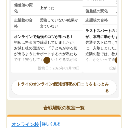
対策
偏差値の変
上がった
化
偏差値の変化
上がっ
志望校の合
受験していない/結果が
志望校の合格
合格し
格
出ていない
ラストスパートの１か月
オンラインで勉強のコツが学べる！
が、本当に助かりました
初めは料金面で躊躇していましたが、
共通テストに向けての追
お試し後の面談で、「子どもがやる気
に、入塾しました。田舎
が出るようにサポートするのが私たち
近隣の塾では、教えても
です！安心してください！やる気が出
く、かといって通うには
ないのは私たち講師の責任です」と言
が、トライならオンライ
投稿日：2026年03月13日
投稿日：20
ってくださり、確かに！と考えて、思
可能なので本当に助かり
い切って入塾しました。英語が苦手だ
テストの内容重視でした
ったんですが、学生の先生から学ぶこ
らないところをピンポイ
トライのオンライン個別指導塾の口コミをもっとみ
とで、勉強のコツみたいなものをつか
頂いて、とてもわかりや
る
み、徐々に成績が上がったらいいなと
していました。一生を左
思っていました。何が今足りないのか
スト、多少お金がかかっ
を的確に指導いただき、子どももびっ
思い切って入塾してよか
合戦場駅の教室一覧
くりするほど楽しんでやる気を持って
塾を受けています。狙い通り、少しず
つ成績も上がり、苦手意識も無くなっ
オンライン校
詳しく見る