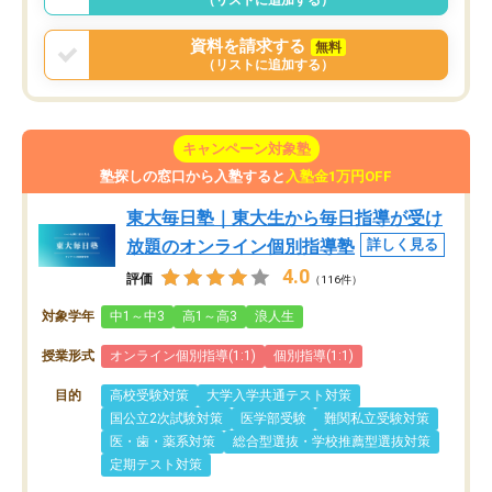
資料を請求する
無料
（リストに追加する）
キャンペーン対象塾
塾探しの窓口から入塾すると
入塾金1万円OFF
東大毎日塾｜東大生から毎日指導が受け
放題のオンライン個別指導塾
詳しく見る
4.0
評価
（116件）
対象学年
中1～中3
高1～高3
浪人生
授業形式
オンライン個別指導(1:1)
個別指導(1:1)
目的
高校受験対策
大学入学共通テスト対策
国公立2次試験対策
医学部受験
難関私立受験対策
医・歯・薬系対策
総合型選抜・学校推薦型選抜対策
定期テスト対策