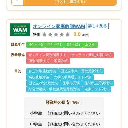
（リストに追加する）
オンライン家庭教師WAM
詳しく見る
0.0
評価
（0件）
対象学年
小1～小6
中1～中3
高1～高3
浪人生
授業形式
オンライン個別指導(1:1)
オンライン個別指導(1:2~)
個別指導(1:1)
家庭教師
目的
私立中学受験対策
国公立中高一貫校受験対策
高校受験対策
大学入学共通テスト対策
国公立2次試験対策
医学部受験
難関私立受験対策
総合型選抜・学校推薦型選抜対策
定期テスト対策
授業料の目安
（税込）
小学生
詳細はお問い合わせください
中学生
詳細はお問い合わせください