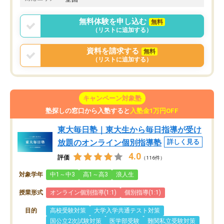
無料体験を申し込む
無料
（リストに追加する）
資料を請求する
無料
（リストに追加する）
キャンペーン対象塾
塾探しの窓口から入塾すると
入塾金1万円OFF
東大毎日塾｜東大生から毎日指導が受け
放題のオンライン個別指導塾
詳しく見る
4.0
評価
（116件）
対象学年
中1～中3
高1～高3
浪人生
授業形式
オンライン個別指導(1:1)
個別指導(1:1)
目的
高校受験対策
大学入学共通テスト対策
国公立2次試験対策
医学部受験
難関私立受験対策