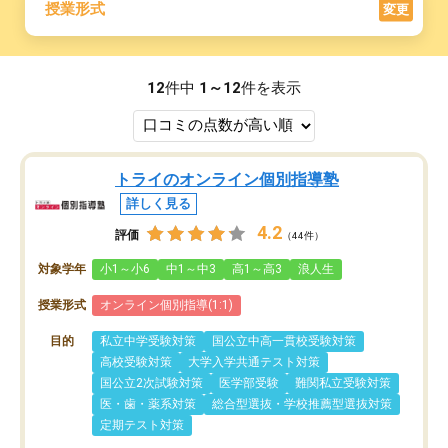
授業形式
変更
12
件中
1～12
件を表示
トライのオンライン個別指導塾
詳しく見る
4.2
評価
（44件）
対象学年
小1～小6
中1～中3
高1～高3
浪人生
授業形式
オンライン個別指導(1:1)
目的
私立中学受験対策
国公立中高一貫校受験対策
高校受験対策
大学入学共通テスト対策
国公立2次試験対策
医学部受験
難関私立受験対策
医・歯・薬系対策
総合型選抜・学校推薦型選抜対策
定期テスト対策