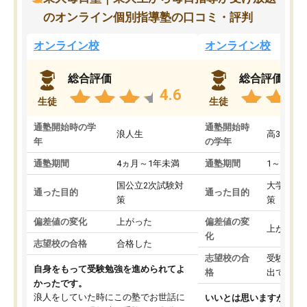
のオンライン個別指導塾の口コミ・評判
オンライン校
オンライン校
総合評価
総合評価
4.6
生徒
生徒
通塾開始時の学
通塾開始時
浪人生
高3
年
の学年
通塾期間
4ヵ月～1年未満
通塾期間
1～3ヵ月
国公立2次試験対
大学入学
通った目的
通った目的
策
策
偏差値の変化
上がった
偏差値の変
上がった
化
志望校の合格
合格した
志望校の合
受験して
自身をもって受験勉強を進められてよ
格
出ていな
かったです。
浪人をしていた時にこの塾でお世話に
いいとは思いますが、料