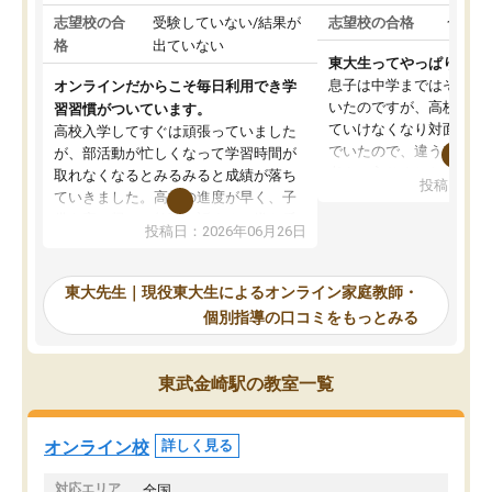
志望校の合
受験していない/結果が
志望校の合格
合格し
格
出ていない
東大生ってやっぱりすご
息子は中学まではそこそ
オンラインだからこそ毎日利用でき学
いたのですが、高校に入
習習慣がついています。
ていけなくなり対面の塾
高校入学してすぐは頑張っていました
でいたので、違うアプロ
が、部活動が忙しくなって学習時間が
考えて入りました。地元
取れなくなるとみるみると成績が落ち
投稿日：20
で、当初は模試でD判定
ていきました。高校の進度が早く、子
していたのですが、やは
供も家に帰って勉強の話すると嫌な反
投稿日：2026年06月26日
験勉強に詳しく、先生か
応を示します。東大先生にお願いして
受け合格できました。ま
からは効率的な計画を先生が立ててく
自習室が毎日使えていつ
れるので、親としても安心です。毎日
東大先生｜現役東大生によるオンライン家庭教師・
るのが心強かったようで
使える自習室とかもあり、わからない
個別指導の口コミをもっとみる
謝です。
ところがあれば先生が回答してくれる
のも重宝しています。
東武金崎駅の教室一覧
オンライン校
詳しく見る
対応エリア
全国