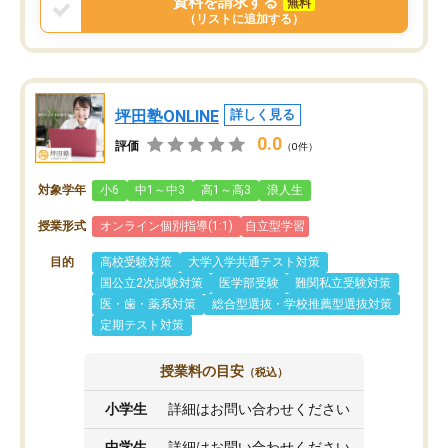
資料を請求する
無料
（リストに追加する）
坪田塾ONLINE
詳しく見る
0.0
評価
（0件）
対象学年
小6
中1～中3
高1～高3
浪人生
授業形式
オンライン個別指導(1:1)
自立型学習
目的
高校受験対策
大学入学共通テスト対策
国公立2次試験対策
医学部受験
難関私立受験対策
医・歯・薬系対策
総合型選抜・学校推薦型選抜対策
定期テスト対策
授業料の目安
（税込）
小学生
詳細はお問い合わせください
中学生
詳細はお問い合わせください