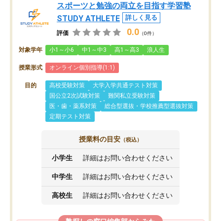
スポーツと勉強の両立を目指す学習塾
STUDY ATHLETE
詳しく見る
0.0
評価
（0件）
対象学年
小1～小6
中1～中3
高1～高3
浪人生
授業形式
オンライン個別指導(1:1)
目的
高校受験対策
大学入学共通テスト対策
国公立2次試験対策
難関私立受験対策
医・歯・薬系対策
総合型選抜・学校推薦型選抜対策
定期テスト対策
授業料の目安
（税込）
小学生
詳細はお問い合わせください
中学生
詳細はお問い合わせください
高校生
詳細はお問い合わせください