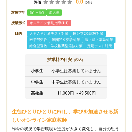
0.0
評価
（0件）
対象学年
高1～高3
浪人生
授業形式
オンライン個別指導(1:1)
目的
大学入学共通テスト対策
国公立2次試験対策
医学部受験
難関私立受験対策
医・歯・薬系対策
総合型選抜・学校推薦型選抜対策
定期テスト対策
授業料の目安
（税込）
小学生
小学生は募集していません
中学生
中学生は募集していません
高校生
11,000円 ～49,500円
生徒ひとりひとりにFitし、学びを加速させる新
しいオンライン家庭教師
昨今の状況で学習環境や進度が大きく変化し、自分の思う