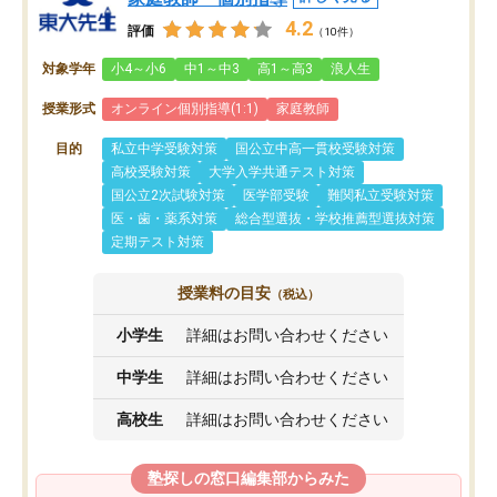
4.2
評価
（10件）
対象学年
小4～小6
中1～中3
高1～高3
浪人生
授業形式
オンライン個別指導(1:1)
家庭教師
目的
私立中学受験対策
国公立中高一貫校受験対策
高校受験対策
大学入学共通テスト対策
国公立2次試験対策
医学部受験
難関私立受験対策
医・歯・薬系対策
総合型選抜・学校推薦型選抜対策
定期テスト対策
授業料の目安
（税込）
小学生
詳細はお問い合わせください
中学生
詳細はお問い合わせください
高校生
詳細はお問い合わせください
塾探しの窓口編集部からみた