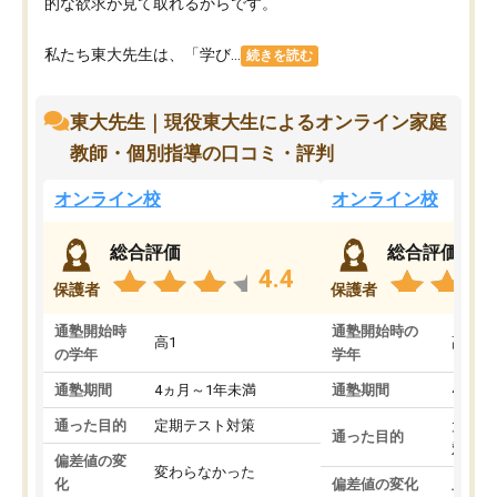
的な欲求が見て取れるからです。
私たち東大先生は、「学び...
続きを読む
東大先生｜現役東大生によるオンライン家庭
教師・個別指導の口コミ・評判
オンライン校
オンライン校
総合評価
総合評価
4.4
保護者
保護者
通塾開始時
通塾開始時の
高1
高3
の学年
学年
通塾期間
4ヵ月～1年未満
通塾期間
4ヵ月
通った目的
定期テスト対策
大学入
通った目的
対策
偏差値の変
変わらなかった
化
偏差値の変化
上がっ