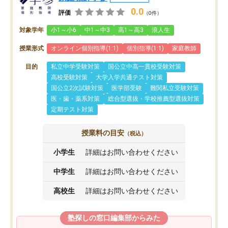
0.0
評価
（0件）
対象学年
小1～小6
中1～中3
高1～高3
浪人生
授業形式
オンライン個別指導(1:1)
個別指導(1:1)
家庭教師
目的
私立中学受験対策
国公立中高一貫校受験対策
高校受験対策
大学入学共通テスト対策
国公立2次試験対策
医学部受験
難関私立受験対策
医・歯・薬系対策
総合型選抜・学校推薦型選抜対策
定期テスト対策
授業料の目安
（税込）
小学生
詳細はお問い合わせください
中学生
詳細はお問い合わせください
高校生
詳細はお問い合わせください
塾探しの窓口編集部からみた