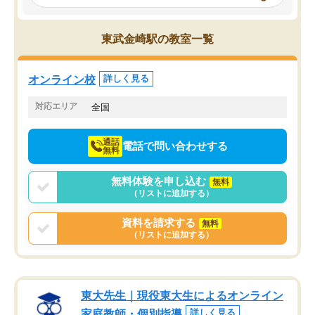
み、徐々に成績が上がったらいいなと
していました。一生を左
思っていました。何が今足りないのか
スト、多少お金がかかっ
を的確に指導いただき、子どももびっ
思い切って入塾してよか
東武金崎駅の教室一覧
くりするほど楽しんでやる気を持って
塾を受けています。狙い通り、少しず
つ成績も上がり、苦手意識も無くなっ
オンライン校
詳しく見る
てきたので、さらに苦手な数学も追加
でお願いしました。来年の高校受験に
対応エリア
全国
向けて頑張っています。
通話
電話で問い合わせする
無料
無料体験を申し込む
無料
（リストに追加する）
資料を請求する
無料
（リストに追加する）
東大先生｜現役東大生によるオンライン
家庭教師・個別指導
詳しく見る