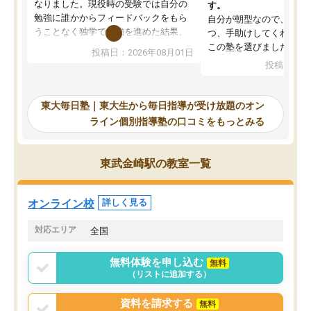
なりました。現役時の受験では自分の
す。
勉強に誰かからフィードバックをもら
自分が朝型なので、自習
うことなく独学で勉強を進めた結果、
つ、手助けしてくれる設
入試本番に地歴の学習が間に合わず不
この塾を選びました。
投稿日：2026年08月01日
合格となってしまいました。その経験
投稿日：20
を踏まえ、浪人が決まった際に勉強計
画を考えてもらえる塾を探した結果、
東大毎日塾にたどり着きました。学習
東大毎日塾｜東大生から毎日指導が受け放題のオン
の長期計画や日々の勉強のやり方につ
ライン個別指導塾の口コミをもっとみる
いて客観的なアドバイスをいただけた
ので、自信をもって受験勉強を進める
ことができました。自分のように勉強
東武金崎駅の教室一覧
のやり方や進捗管理で苦労している方
には特におすすめしたい塾です。
オンライン校
詳しく見る
対応エリア
全国
無料体験を申し込む
無料
（リストに追加する）
資料を請求する
無料