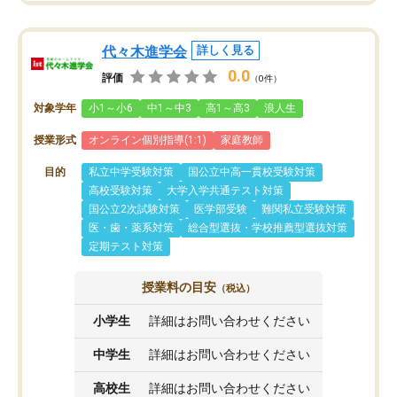
代々木進学会
詳しく見る
0.0
評価
（0件）
対象学年
小1～小6
中1～中3
高1～高3
浪人生
授業形式
オンライン個別指導(1:1)
家庭教師
目的
私立中学受験対策
国公立中高一貫校受験対策
高校受験対策
大学入学共通テスト対策
国公立2次試験対策
医学部受験
難関私立受験対策
医・歯・薬系対策
総合型選抜・学校推薦型選抜対策
定期テスト対策
授業料の目安
（税込）
小学生
詳細はお問い合わせください
中学生
詳細はお問い合わせください
高校生
詳細はお問い合わせください