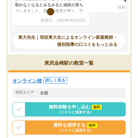
考えて入りました。地元
取れなくなるとみるみると成績が落ち
投稿日：20
で、当初は模試でD判定
ていきました。高校の進度が早く、子
していたのですが、やは
供も家に帰って勉強の話すると嫌な反
投稿日：2026年06月26日
験勉強に詳しく、先生か
応を示します。東大先生にお願いして
受け合格できました。ま
からは効率的な計画を先生が立ててく
自習室が毎日使えていつ
れるので、親としても安心です。毎日
東大先生｜現役東大生によるオンライン家庭教師・
るのが心強かったようで
使える自習室とかもあり、わからない
個別指導の口コミをもっとみる
謝です。
ところがあれば先生が回答してくれる
のも重宝しています。
東武金崎駅の教室一覧
オンライン校
詳しく見る
対応エリア
全国
無料体験を申し込む
無料
（リストに追加する）
資料を請求する
無料
（リストに追加する）