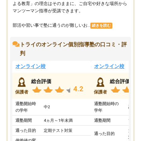
よる教育」の理念はそのままに、ご自宅や好きな場所から
マンツーマン指導が受講できます。
部活や習い事で塾に通うのが難しいお...
続きを読む
トライのオンライン個別指導塾の口コミ・評
判
オンライン校
オンライン校
総合評価
総合評価
4.2
保護者
保護者
通塾開始時
通塾開始時の
中2
高3
の学年
学年
通塾期間
4ヵ月～1年未満
通塾期間
1～3
通った目的
定期テスト対策
大学入
通った目的
対策
偏差値の変