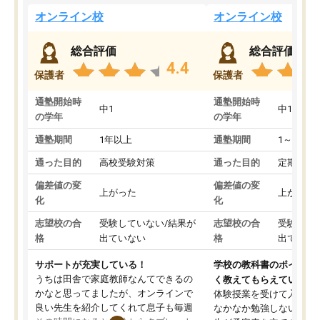
オンライン校
オンライン校
総合評価
総合評価
4.4
保護者
保護者
通塾開始時
通塾開始時
中1
中1
の学年
の学年
通塾期間
1年以上
通塾期間
1～3ヵ月
通った目的
高校受験対策
通った目的
定期テス
偏差値の変
偏差値の変
上がった
上がった
化
化
志望校の合
受験していない/結果が
志望校の合
受験して
格
出ていない
格
出ていな
サポートが充実している！
学校の教科書のポイント
うちは田舎で家庭教師なんてできるの
く教えてもらえている
かなと思ってましたが、オンラインで
体験授業を受けて入塾し
良い先生を紹介してくれて息子も毎週
なかなか勉強しない息子