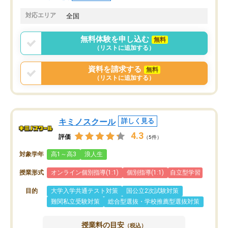
共有があり宿題もそちらで出される形
も合わなければチェンジ
でした。
娘は3科目ともずっと同
対応エリア
全国
2ヶ月で担当講師の方がお辞めになると
言う事で講師変更の申し出があり、あ
無料体験を申し込む
無料
まりに短期での変更だった為、塾に通
（リストに追加する）
う事にして退会しました。遅れも取り
戻せ、授業内容や講師の方は良かった
資料を請求する
無料
と思います。
（リストに追加する）
キミノスクール
詳しく見る
4.3
評価
（5件）
対象学年
高1～高3
浪人生
授業形式
オンライン個別指導(1:1)
個別指導(1:1)
自立型学習
目的
大学入学共通テスト対策
国公立2次試験対策
難関私立受験対策
総合型選抜・学校推薦型選抜対策
授業料の目安
（税込）