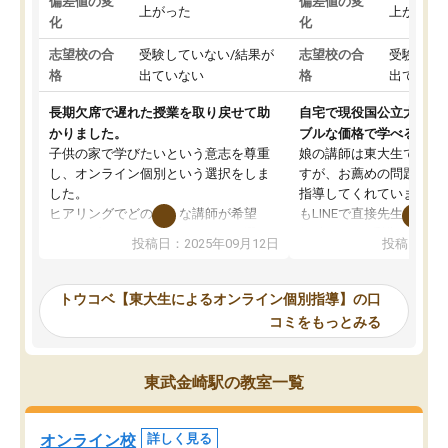
偏差値の変
偏差値の変
上がった
上がった
化
化
志望校の合
受験していない/結果が
志望校の合
受験して
格
出ていない
格
出ていな
長期欠席で遅れた授業を取り戻せて助
自宅で現役国公立大学生
かりました。
ブルな価格で学べる
子供の家で学びたいという意志を尊重
娘の講師は東大生では無
し、オンライン個別という選択をしま
すが、お薦めの問題集や
した。
指導してくれています。2
ヒアリングでどのような講師が希望
もLINEで直接先生に質問
か、オプションは付帯するかなど選ぶ
教科でも)。受講科目や
投稿日：2025年09月12日
投稿日：20
事が出来ました。
めれるので、個人に合っ
講師とのマッチング後講師との初回ミ
ると思います。カリキュ
ーティングを行い、その講師で良いか
いなのがあり(有料)、受
トウコベ【東大生によるオンライン個別指導】の口
他の講師を希望するか子供との相性も
ことをどんなスケジュー
コミをもっとみる
見てから講師を決定する事ができま
くか相談したのですが、
す。
ち期待したものではなく
うちの子は、初回面談の講師の方で決
内容でした。それでも明
東武金崎駅の教室一覧
定しました。
やる気も出ましたし、苦
くなってきたようなので
オンラインツールを使用した単語帳の
お願いして良かったと思
オンライン校
詳しく見る