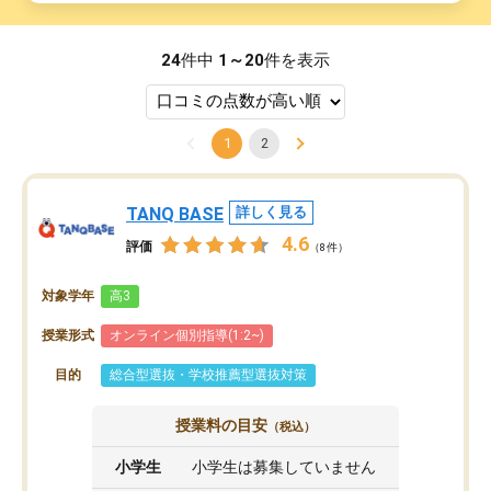
24
件中
1～20
件を表示
1
2
TANQ BASE
詳しく見る
4.6
評価
（8件）
対象学年
高3
授業形式
オンライン個別指導(1:2~)
目的
総合型選抜・学校推薦型選抜対策
授業料の目安
（税込）
小学生
小学生は募集していません