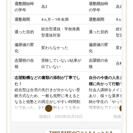
通塾開始時
通塾開始時
高3
高2
の学年
の学年
通塾期間
4ヵ月～1年未満
通塾期間
4ヵ月～1
総合型選抜・学校推薦
総合型選
通った目的
通った目的
型選抜対策
型選抜対
偏差値の変
偏差値の変
変わらなかった
変わらな
化
化
志望校の合
受験していない/結果が
志望校の合
合格した
格
出ていない
格
志望動機などの書類の添削が丁寧でし
自分の今後の人生と真剣
た！
標に向かって行動できる
総合型は合否の先行きが分からない受
社会人講師をメインとし
験方式なため、一般も視野に考えると
あり、様々な業界を経験
なると他塾との両立がしやすい時間割
師が学生の「やってみた
りであった。また授業料もとても良か
現実的なアドバイスを行
った。
す。基本応援ベースなの
投稿日：2025年03月22日
投稿日：20
総合型の多くの塾は大学生が見ること
分野について学生知識で
が多いが、はたらく部総合型コースは
い部分まで深ぼる事が出
大学生の目だけでなく、数人の大人に
総合型選抜対策として志