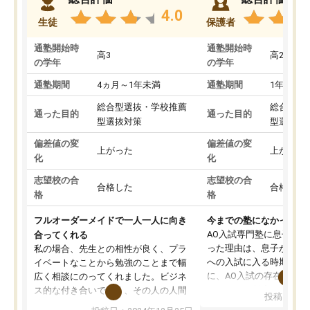
4.0
生徒
保護者
通塾開始時
通塾開始時
高3
高2
の学年
の学年
通塾期間
4ヵ月～1年未満
通塾期間
1年以上
総合型選抜・学校推薦
総合型選
通った目的
通った目的
型選抜対策
型選抜対
偏差値の変
偏差値の変
上がった
上がった
化
化
志望校の合
志望校の合
合格した
合格した
格
格
フルオーダーメイドで一人一人に向き
今までの塾になかったA
AO入試専門塾に息子を
合ってくれる
った理由は、息子が高校
私の場合、先生との相性が良く、プラ
への入試に入る時期に差
イベートなことから勉強のことまで幅
に、AO入試の存在を息
広く相談にのってくれました。ビジネ
してもその制度で合格し
ス的な付き合いでなく、その人の人間
投稿日：20
たことから、AOIに入塾
性までを適切に把握し、むきあってい