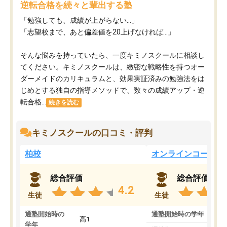
逆転合格を続々と輩出する塾
「勉強しても、成績が上がらない…」
「志望校まで、あと偏差値を20上げなければ…」
そんな悩みを持っていたら、一度キミノスクールに相談し
てください。キミノスクールは、緻密な戦略性を持つオー
ダーメイドのカリキュラムと、効果実証済みの勉強法をは
じめとする独自の指導メソッドで、数々の成績アップ・逆
転合格...
続きを読む
キミノスクールの口コミ・評判
柏校
オンラインコース
総合評価
総合評価
4.2
生徒
生徒
通塾開始時の
通塾開始時の学年
中
高1
学年