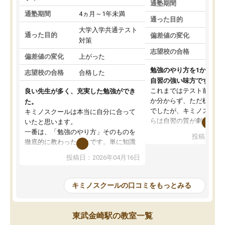
通塾期間
通塾期間
4ヵ月～1年未満
通った目的
大学入学共通テスト
通った目的
偏差値の変化
対策
志望校の合格
偏差値の変化
上がった
勉強のやり方を1から教
志望校の合格
合格した
自習の強い味方です。
これまではテスト前に何
良い先生が多く、充実した勉強ができ
か分からず、ただ机に座
た。
でしたが、キミノスクー
キミノスクールは本当に自分に合って
らは自習の質が劇的に変
いたと思います。
先生が毎日何をすべきか
一番は、「勉強のやり方」そのものを
投稿日：20
を明確にしてくれるので
徹底的に教わったことです。単に知識
ずに学習に取り組めるよ
を詰め込むのではなく、自学自習の習
投稿日：2026年04月16日
が一番の収穫です。
慣が身につくよう並走してくれるの
授業で教えてもらうとい
で、通塾日以外も机に向かうのが苦で
の仕方をコーチングして
はなくなりました。
キミノスクールの口コミをもっとみる
ルなので、家での学習習
身につきました。結果と
講師の方との距離も近く、親身なコー
た英語の偏差値が10以上
チングのおかげで、停滞期もモチベー
東武金崎駅の教室一覧
していた公立高校に無事
ションを維持できました。「やらされ