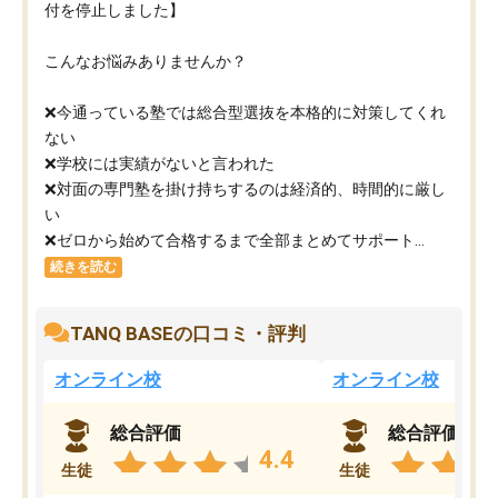
付を停止しました】
こんなお悩みありませんか？
❌今通っている塾では総合型選抜を本格的に対策してくれ
ない
❌学校には実績がないと言われた
❌対面の専門塾を掛け持ちするのは経済的、時間的に厳し
い
❌ゼロから始めて合格するまで全部まとめてサポート...
続きを読む
TANQ BASEの口コミ・評判
オンライン校
オンライン校
総合評価
総合評価
4.4
生徒
生徒