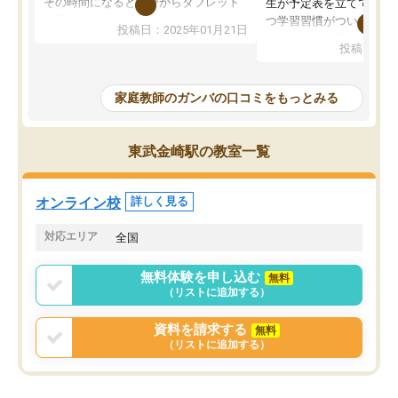
その時間になると自分からタブレット
生が予定表を立ててくれ
を開いてzoomを繋げるようになりまし
つ学習習慣がついてきま
投稿日：2025年01月21日
た！5科目なんでもOKなのもとても気
オンラインで週に一度の
投稿日：20
に入っています
指導が無い日も予定表に
成績もだいぶ下の方でしたが、通い始
したり、LINEでわから
めて1年ほどだった今では平均点以上の
問できるのでとても助か
家庭教師のガンバの口コミをもっとみる
科目が増えてきました！あと1年受験ま
であるので無料の週末教室を使用しな
がら頑張って欲しいと思います！
東武金崎駅の教室一覧
オンライン校
詳しく見る
対応エリア
全国
無料体験を申し込む
無料
（リストに追加する）
資料を請求する
無料
（リストに追加する）