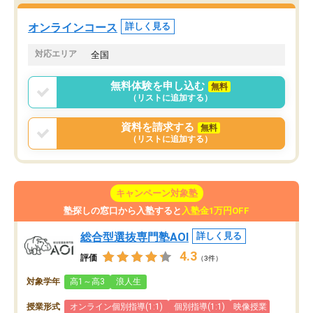
た。自分から学ぶ姿勢を
る勉強」から「目標のための勉強」へ
たい家庭には本当におす
意識が変わったことが、目標校への合
オンラインコース
詳しく見る
思います。
格に繋がったと思います。
対応エリア
全国
無料体験を申し込む
無料
（リストに追加する）
資料を請求する
無料
（リストに追加する）
キャンペーン対象塾
塾探しの窓口から入塾すると
入塾金1万円OFF
総合型選抜専門塾AOI
詳しく見る
4.3
評価
（3件）
対象学年
高1～高3
浪人生
授業形式
オンライン個別指導(1:1)
個別指導(1:1)
映像授業