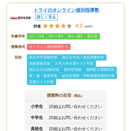
トライのオンライン個別指導塾
詳しく見る
4.2
評価
（44件）
対象学年
小1～小6
中1～中3
高1～高3
浪人生
授業形式
オンライン個別指導(1:1)
目的
私立中学受験対策
国公立中高一貫校受験対策
高校受験対策
大学入学共通テスト対策
国公立2次試験対策
医学部受験
難関私立受験対策
医・歯・薬系対策
総合型選抜・学校推薦型選抜対策
定期テスト対策
授業料の目安
（税込）
小学生
詳細はお問い合わせください
中学生
詳細はお問い合わせください
高校生
詳細はお問い合わせください