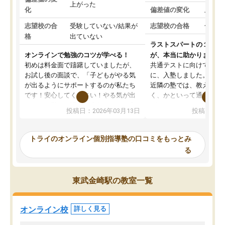
上がった
化
偏差値の変化
上がっ
志望校の合
受験していない/結果が
志望校の合格
合格し
格
出ていない
ラストスパートの１か月
オンラインで勉強のコツが学べる！
が、本当に助かりました
初めは料金面で躊躇していましたが、
共通テストに向けての追
お試し後の面談で、「子どもがやる気
に、入塾しました。田舎
が出るようにサポートするのが私たち
近隣の塾では、教えても
です！安心してください！やる気が出
く、かといって通うには
ないのは私たち講師の責任です」と言
が、トライならオンライ
投稿日：2026年03月13日
投稿日：20
ってくださり、確かに！と考えて、思
可能なので本当に助かり
い切って入塾しました。英語が苦手だ
テストの内容重視でした
ったんですが、学生の先生から学ぶこ
らないところをピンポイ
トライのオンライン個別指導塾の口コミをもっとみ
とで、勉強のコツみたいなものをつか
頂いて、とてもわかりや
る
み、徐々に成績が上がったらいいなと
していました。一生を左
思っていました。何が今足りないのか
スト、多少お金がかかっ
を的確に指導いただき、子どももびっ
思い切って入塾してよか
東武金崎駅の教室一覧
くりするほど楽しんでやる気を持って
塾を受けています。狙い通り、少しず
つ成績も上がり、苦手意識も無くなっ
オンライン校
詳しく見る
てきたので、さらに苦手な数学も追加