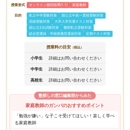
授業形式
オンライン個別指導(1:1)
家庭教師
目的
私立中学受験対策
国公立中高一貫校受験対策
高校受験対策
大学入学共通テスト対策
国公立2次試験対策
難関私立受験対策
総合型選抜・学校推薦型選抜対策
定期テスト対策
授業料の目安
（税込）
小学生
詳細はお問い合わせください
中学生
詳細はお問い合わせください
高校生
詳細はお問い合わせください
塾探しの窓口編集部からみた
家庭教師のガンバのおすすめポイント
「勉強が嫌い」な子こそ受けてほしい！楽しく学べ
る家庭教師