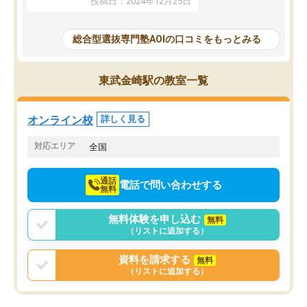
投稿日：2024年12月25日
思いました。
るなぁと強く感じることできました。
AOIでは、カウンセリン
また、他の先生の意見も聞いてみたい
で、AO入試を改めて知
と相談すると、他の先生も紹介してく
総合型選抜専門塾AOIの口コミをもっとみる
それに対しての具体的な
ださり、客観的なアドバイスもいただ
ことでした。更に子供の
くことができました（志望理由・自己
る適正等についても詳し
PR等の添削において）。そして、なに
東武金崎駅の教室一覧
でき、メンターの方々も
より自習室が解放されている点がよか
けてらっしゃいますので
ったです。友達と好きな時間に自習
せることができました。
し、お互いを高めあえる環境がありま
オンライン校
詳しく見る
した。
対応エリア
全国
通話
電話で問い合わせする
無料
無料体験を申し込む
無料
（リストに追加する）
資料を請求する
無料
（リストに追加する）