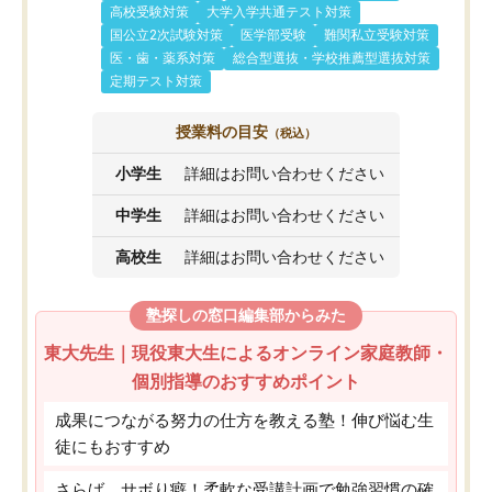
高校受験対策
大学入学共通テスト対策
国公立2次試験対策
医学部受験
難関私立受験対策
医・歯・薬系対策
総合型選抜・学校推薦型選抜対策
定期テスト対策
授業料の目安
（税込）
小学生
詳細はお問い合わせください
中学生
詳細はお問い合わせください
高校生
詳細はお問い合わせください
塾探しの窓口編集部からみた
東大先生｜現役東大生によるオンライン家庭教師・
個別指導のおすすめポイント
成果につながる努力の仕方を教える塾！伸び悩む生
徒にもおすすめ
さらば、サボり癖！柔軟な受講計画で勉強習慣の確