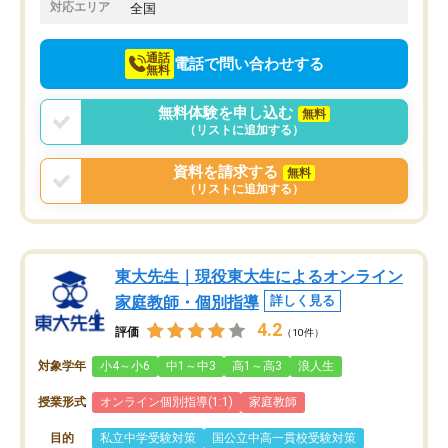
でお願いしました。来年の高校受験に
対応エリア
全国
向けて頑張っています。
通話
電話で問い合わせする
無料
無料体験を申し込む
無料
（リストに追加する）
資料を請求する
無料
（リストに追加する）
東大先生｜現役東大生によるオンライン
家庭教師・個別指導
詳しく見る
4.2
評価
（10件）
対象学年
小4～小6
中1～中3
高1～高3
浪人生
授業形式
オンライン個別指導(1:1)
家庭教師
目的
私立中学受験対策
国公立中高一貫校受験対策