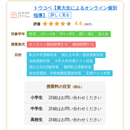
トウコベ【東大生によるオンライン個別
指導】
詳しく見る
4.4
評価
（38件）
対象学年
幼児
小1～小6
中1～中3
高1～高3
浪人生
授業形式
オンライン個別指導(1:1)
個別指導(1:1)
目的
私立中学受験対策
国公立中高一貫校受験対策
高校受験対策
大学入学共通テスト対策
国公立2次試験対策
難関私立受験対策
総合型選抜・学校推薦型選抜対策
定期テスト対策
授業料の目安
（税込）
小学生
詳細はお問い合わせください
中学生
詳細はお問い合わせください
高校生
詳細はお問い合わせください