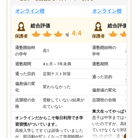
オンライン校
オンライン校
総合評価
総合評価
4.4
保護者
保護者
通塾開始時
通塾開始時の
高1
高3
の学年
学年
通塾期間
4ヵ月～1年未満
通塾期間
4ヵ月
通った目的
定期テスト対策
大学入
通った目的
対策
偏差値の変
変わらなかった
化
偏差値の変化
上がっ
志望校の合
受験していない/結果が
志望校の合格
合格し
格
出ていない
東大生ってやっぱりすご
息子は中学まではそこそ
オンラインだからこそ毎日利用でき学
いたのですが、高校に入
習習慣がついています。
ていけなくなり対面の塾
高校入学してすぐは頑張っていました
でいたので、違うアプロ
が、部活動が忙しくなって学習時間が