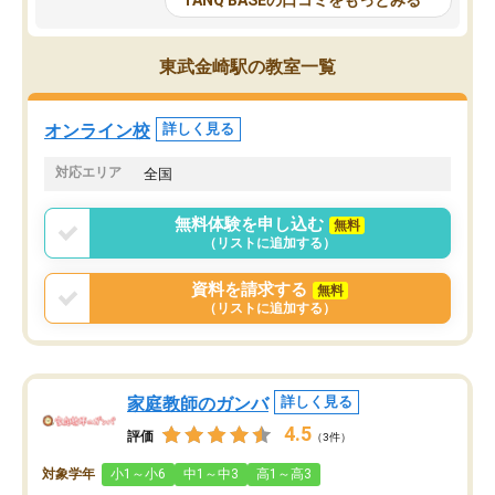
TANQ BASEの口コミをもっとみる
も目を通して頂ける。そのため多くの
接・小論文などの技術指
意見を聞くことができ、より良いもの
ション内容になっていま
を推敲することが可能だ。
選抜を通して将来自分が
東武金崎駅の教室一覧
どの人も優しく、親身に接してくださ
のかといった人生設計・
るのでやる気も出て、良かったで
を社会人として働いてい
す！！
に考える事が出来る環境
オンライン校
詳しく見る
番の魅力だと思います。
い事が何もない所から社
対応エリア
全国
ポートを受け、学びたい
標を見つける事が出来ま
無料体験を申し込む
無料
（リストに追加する）
資料を請求する
無料
（リストに追加する）
家庭教師のガンバ
詳しく見る
4.5
評価
（3件）
対象学年
小1～小6
中1～中3
高1～高3