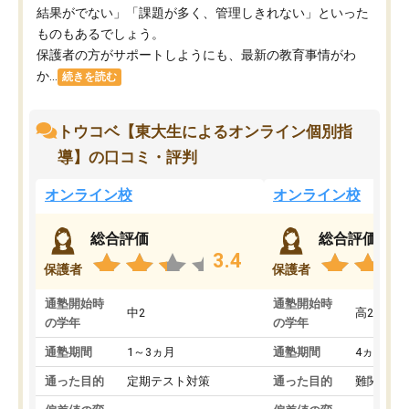
結果がでない」「課題が多く、管理しきれない」といった
ものもあるでしょう。
保護者の方がサポートしようにも、最新の教育事情がわ
か...
続きを読む
トウコベ【東大生によるオンライン個別指
導】の口コミ・評判
オンライン校
オンライン校
総合評価
総合評価
3.4
保護者
保護者
通塾開始時
通塾開始時
中2
高2
の学年
の学年
通塾期間
1～3ヵ月
通塾期間
4ヵ月～1
通った目的
定期テスト対策
通った目的
難関私立