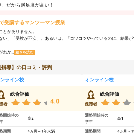
導。だから満足度が高い！
で受講するマンツーマン授業
ことがありません。
ない」「受験が不安」、あるいは、「コツコツやっているのに、結果が
か...
続きを読む
別指導】の口コミ・評判
ンライン校
オンライン校
総合評価
総合評価
4.0
護者
保護者
塾開始時の
通塾開始時の
高2
高1
年
学年
塾期間
4ヵ月～1年未満
通塾期間
4ヵ月～