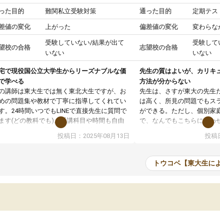
った目的
難関私立受験対策
通った目的
定期テス
差値の変化
上がった
偏差値の変化
変わらな
受験していない/結果が出て
受験して
望校の合格
志望校の合格
いない
いない
宅で現役国公立大学生からリーズナブルな価
先生の質はよいが、カリキ
で学べる
方法が分からない
の講師は東大生では無く東北大生ですが、お
先生は、さすが東大の先生
めの問題集や教材で丁寧に指導してくれてい
は高く、所見の問題でもス
す。24時間いつでもLINEで直接先生に質問で
ができる。ただし、個別家
ます(どの教科でも)。受講科目や時間も自由
で、なんでもこちらに合わ
決めれるので、個人に合った勉強ができると
のだが、具体的なカリキュ
投稿日：2025年08月13日
投稿日
います。カリキュラム相談みたいなのがあり
は、授業の先取り学習をす
有料)、受験までにどんなことをどんなスケジ
書を一緒に進めていくよう
ールでやっていくか相談したのですが、それ
いただいたが、1時間の時
トウコベ【東大生に
いまいち期待したものではなくふわっとした
範囲は限られており、それ
容でした。それでも明らかに本人のやる気も
進めて良いように思った。
ましたし、苦手科目が楽しくなってきたよう
りに高いため、有意義な利
ので、トウコベにお願いして良かったと思い
たが、大学生の先生からは
す。講師も合わなければチェンジできます
なく、上手い活用の仕方が
、娘は3科目ともずっと同じ先生です。
とした。学校の授業につい