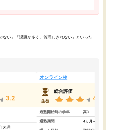
でない」「課題が多く、管理しきれない」といった
オンライン校
総合評価
3.2
4.4
生徒
通塾開始時の学年
高3
通塾期間
4ヵ月～1年未満
1年未満