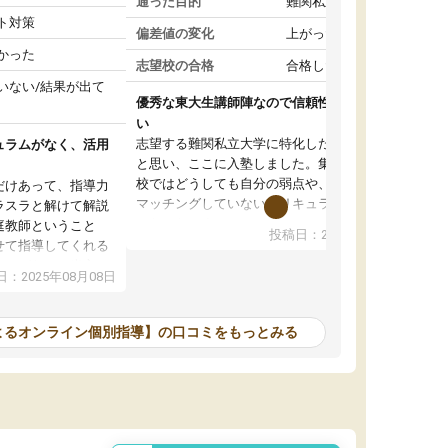
通った目的
難関私立受験対策
ト対策
偏差値の変化
上がった
かった
志望校の合格
合格した
いない/結果が出て
優秀な東大生講師陣なので信頼性や安心感が高
い
志望する難関私立大学に特化した準備をしたい
ュラムがなく、活用
と思い、ここに入塾しました。集団指導の予備
校ではどうしても自分の弱点や、志望校対策に
だけあって、指導力
マッチングしていないカリキュラムに不安を感
ラスラと解けて解説
じたからです。
庭教師ということ
投稿日：2024年02月19日
また受験のノウハウを蓄積している優秀な東大
せて指導してくれる
生講師陣をそろえていることや、完全オンライ
ラムがない。当方
：2025年08月08日
ン制というのも、ここを選んだ重要なポイント
るため、学校の教科
です。実際に入塾してみると、きめ細かいマン
な形で活用をさせて
ツーマン指導によって、自分の志望校にふさわ
間を使って進められる
よるオンライン個別指導】の口コミをもっとみる
しいオリジナルのカリキュラムを提案してくれ
であれば自学自習で
ました。
1時間の代金がそれな
また24時間いつでもLINEで講師に相談できるの
用の仕方をしたかっ
で、深夜に家で勉強していて疑問や不安が生じ
これといった提案も
ても、直ぐに解消できたのは、大きなメリット
分からず辞めること
と感じました。
ていけない子にはい