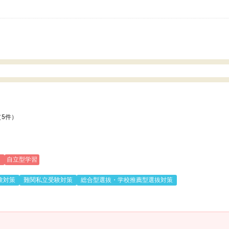
いのかも。
（5件）
)
自立型学習
験対策
難関私立受験対策
総合型選抜・学校推薦型選抜対策