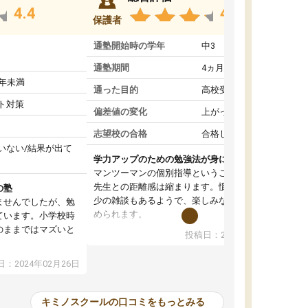
4.4
4.6
保護者
通塾開始時の学年
中3
通塾期間
4ヵ月～1年未満
1年未満
通った目的
高校受験対策
ト対策
偏差値の変化
上がった
志望校の合格
合格した
いない/結果が出て
学力アップのための勉強法が身につく
マンツーマンの個別指導ということもあって、
先生との距離感は縮まります。慣れてくれば多
の塾
少の雑談もあるようで、楽しみながら学習を進
ませんでしたが、勉
められます。
ています。小学校時
単に学力アップを目指した詰め込み授業ではな
のままではマズいと
投稿日：2024年01月08日
く、勉強の進め方もアドバイスしてくれます。
。
自然と勉強の習慣が身について、学力もアップ
ので、小学校時代の
：2024年02月26日
していきました。
たのが大きかったで
オンラインコースだと一人での学習となって、
、すぐに授業につい
初めはモチベーションの維持が難しかったよう
苦手科目の意識もな
キミノスクールの口コミをもっとみる