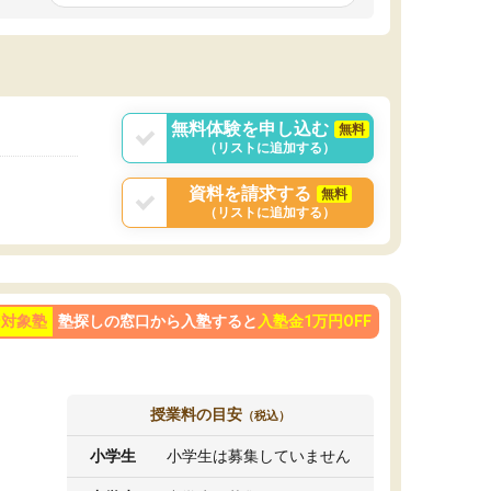
です。ただ、授業内容が楽しかったせいか、自
発的に学習する習慣ができました。
ようになった影響
勢も変わりました。
目を克服することの
学べばできるように
が大きかったです。
無料体験を申し込む
無料
（リストに追加する）
資料を請求する
無料
（リストに追加する）
ン対象塾
塾探しの窓口から入塾すると
入塾金1万円OFF
授業料の目安
（税込）
小学生
小学生は募集していません