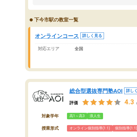
ました。「やらされる勉強」から「目標のため
学
の勉強」へ意識が変わったことが、目標校への
て
合格に繋がったと思います。
望
下今市駅の教室一覧
分
当
オンラインコース
詳しく見る
対応エリア
全国
総合型選抜専門塾AOI
詳し
4.3
評価
対象学年
高1～高3
浪人生
授業形式
オンライン個別指導(1:1)
個別指導(1:1