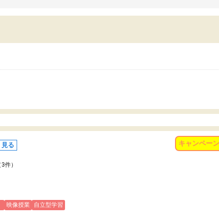
習習慣がしっかり身につきました。結果とし
くなりました。
苦手だった英語の偏差値が10以上上がり、志
また、苦手な科目ができる
していた公立高校に無事合格できました。自
で、得意科目に取り組む姿
から学ぶ姿勢を身につけさせたい家庭には本
受験も大事ですが、苦手科
におすすめの塾だと思います。
重要性を再認識しました。
なる自信を身につけたこと
有り難うございました。
キャンペー
く見る
（3件）
)
映像授業
自立型学習