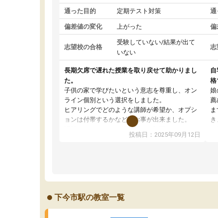
通った目的
定期テスト対策
通
偏差値の変化
上がった
偏
受験していない/結果が出て
志望校の合格
志
いない
長期欠席で遅れた授業を取り戻せて助かりまし
自
た。
格
子供の家で学びたいという意志を尊重し、オン
娘
ライン個別という選択をしました。
薦
ヒアリングでどのような講師が希望か、オプシ
ま
ョンは付帯するかなど選ぶ事が出来ました。
き
講師とのマッチング後講師との初回ミーティン
に
投稿日：2025年09月12日
グを行い、その講師で良いか他の講師を希望す
思
るか子供との相性も見てから講師を決定する事
(
ができます。
ュ
うちの子は、初回面談の講師の方で決定しまし
は
た。
内
出
下今市駅の教室一覧
オンラインツールを使用した単語帳の共有があ
な
り宿題もそちらで出される形でした。
ま
2ヶ月で担当講師の方がお辞めになると言う事で
が