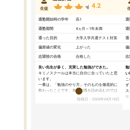
4.2
生徒
通塾開始時の学年
高1
通
通塾期間
4ヵ月～1年未満
通
通った目的
大学入学共通テスト対策
通
偏差値の変化
上がった
偏
志望校の合格
合格した
志
良い先生が多く、充実した勉強ができた。
勉
キミノスクールは本当に自分に合っていたと思
い
います。
こ
一番は、「勉強のやり方」そのものを徹底的に
ず
教わったことです。単に知識を詰め込むのでは
ス
なく、自学自習の習慣が身につくよう並走して
り
投稿日：2026年04月16日
くれるので、通塾日以外も机に向かうのが苦で
ル
はなくなりました。
習
す
講師の方との距離も近く、親身なコーチングの
授
おかげで、停滞期もモチベーションを維持でき
コ