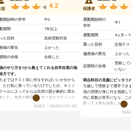
4.2
生徒
保護者
塾開始時の学年
中2
通塾開始時の
中1
学年
塾期間
1年以上
通塾期間
4ヵ月～
った目的
高校受験対策
通った目的
定期テス
差値の変化
上がった
偏差値の変化
上がった
望校の合格
合格した
受験して
志望校の合格
強のやり方を1から教えてくれる自学自習の強
いない
味方です。
れまではテスト前に何をすればいいか分から
弱点科目の克服にピッタリ
、ただ机に座っているだけでしたが、キミノ
引越しで受験まで通学でき
クールに入ってからは自習の質が劇的に変わ
強の習慣が身に付き感謝し
ました。先生が毎日何をすべきかスケジュー
代に算数が苦手になり、こ
を明確にしてくれるので、自分が迷わずに学
思って入学を決意しました
投稿日：2026年01月14日
に取り組めるようになったのが一番の収穫で
まず、マンツーマン指導な
投稿日
。
基礎からスタートして頂い
業で教えてもらうというより、勉強の仕方を
す。基礎を理解してからは
ーチングしてもらうスタイルなので、家での
ていけるようになったし、