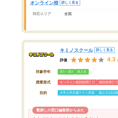
オンライン校
詳しく見る
講師変更の申し出があり、あまりに短期での変
更だった為、塾に通う事にして退会しました。
対応エリア
全国
遅れも取り戻せ、授業内容や講師の方は良かっ
たと思います。
キミノスクール
詳しく見る
4.3
評価
対象学年
高1～高3
浪人生
授業形式
オンライン個別指導(1:1)
個別指導(1:1
目的
大学入学共通テスト対策
国公立2次試
塾探しの窓口編集部からみた