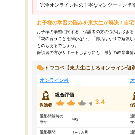
完全オンライン性の丁寧なマンツーマン指
お子様の学習の悩みを東大生が解決！自宅
お子様の学習に関する、保護者の方の悩みは尽きる
「親の言うことを聞かない」「部活ばかりで勉強し
ものもあるでしょう。
保護者の方がサポートしようにも、最新の教育事情がわ
トウコベ【東大生によるオンライン個
オンライン校
オ
総合評価
3.4
保護者
保
通塾開始時の
通
中2
学年
学
通塾期間
1～3ヵ月
通