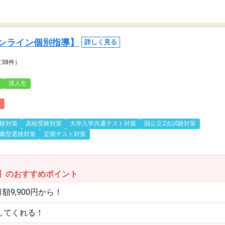
ンライン個別指導】
詳しく見る
（38件）
3
浪人生
)
験対策
高校受験対策
大学入学共通テスト対策
国公立2次試験対策
薦型選抜対策
定期テスト対策
】のおすすめポイント
9,900円から！
してくれる！