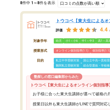
8
件中
1～8
件を表示
トウコベ【東大生によるオ
4.4
評価
対象学年
幼児
小1～小6
中1～中3
高1～高
授業形式
オンライン個別指導(1:1)
個別指導(1:1
目的
私立中学受験対策
国公立中高一貫校受
難関私立受験対策
総合型選抜・学校推
塾探しの窓口編集部からみた
トウコベ【東大生によるオンライン個別指導
お子様に合った東大生講師が選べて破格の月額
授業日以外も東大生講師がLINEで質問対応