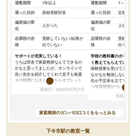
通塾期間
1年以上
通塾期間
1～3ヵ月
通った目的
高校受験対策
通った目的
定期テス
偏差値の変
偏差値の変
上がった
上がった
化
化
志望校の合
受験していない/結果が
志望校の合
受験して
格
出ていない
格
出ていな
サポートが充実している！
学校の教科書のポイント
うちは田舎で家庭教師なんてできるの
く教えてもらえている
かなと思ってましたが、オンラインで
体験授業を受けて入塾し
良い先生を紹介してくれて息子も毎週
なかなか勉強しない息子
その時間になると自分からタブレット
生が予定表を立ててくれ
を開いてzoomを繋げるようになりまし
つ学習習慣がついてきま
投稿日：2025年01月21日
た！5科目なんでもOKなのもとても気
オンラインで週に一度の
投稿日：20
に入っています
指導が無い日も予定表に
成績もだいぶ下の方でしたが、通い始
したり、LINEでわから
めて1年ほどだった今では平均点以上の
問できるのでとても助か
家庭教師のガンバの口コミをもっとみる
科目が増えてきました！あと1年受験ま
であるので無料の週末教室を使用しな
がら頑張って欲しいと思います！
下今市駅の教室一覧