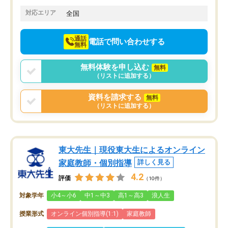
てきたので、さらに苦手な数学も追加
でお願いしました。来年の高校受験に
対応エリア
全国
向けて頑張っています。
通話
電話で問い合わせする
無料
無料体験を申し込む
無料
（リストに追加する）
資料を請求する
無料
（リストに追加する）
東大先生｜現役東大生によるオンライン
家庭教師・個別指導
詳しく見る
4.2
評価
（10件）
対象学年
小4～小6
中1～中3
高1～高3
浪人生
授業形式
オンライン個別指導(1:1)
家庭教師