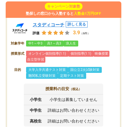
キャンペーン対象塾
塾探しの窓口から入塾すると
入塾金1万円OFF
スタディコーチ
詳しく見る
3.9
評価
（6件）
対象学年
中1～中3
高1～高3
浪人生
授業形式
オンライン個別指導(1:1)
個別指導(1:1)
映像授業
自立型学習
目的
大学入学共通テスト対策
国公立2次試験対策
難関私立受験対策
定期テスト対策
授業料の目安
（税込）
小学生
小学生は募集していません
中学生
詳細はお問い合わせください
高校生
詳細はお問い合わせください