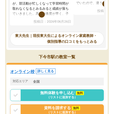
でいたので、違うアプロ
が、部活動が忙しくなって学習時間が
考えて入りました。地元
取れなくなるとみるみると成績が落ち
投稿日：20
で、当初は模試でD判定
ていきました。高校の進度が早く、子
していたのですが、やは
供も家に帰って勉強の話すると嫌な反
投稿日：2026年06月26日
験勉強に詳しく、先生か
応を示します。東大先生にお願いして
受け合格できました。ま
からは効率的な計画を先生が立ててく
自習室が毎日使えていつ
れるので、親としても安心です。毎日
東大先生｜現役東大生によるオンライン家庭教師・
るのが心強かったようで
使える自習室とかもあり、わからない
個別指導の口コミをもっとみる
謝です。
ところがあれば先生が回答してくれる
のも重宝しています。
下今市駅の教室一覧
オンライン校
詳しく見る
対応エリア
全国
無料体験を申し込む
無料
（リストに追加する）
資料を請求する
無料
（リストに追加する）