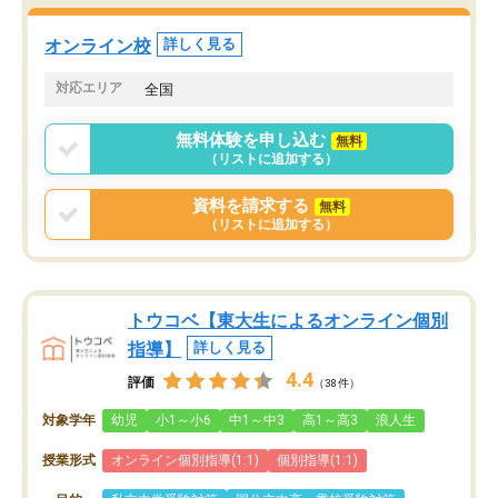
オンライン校
詳しく見る
対応エリア
全国
無料体験を申し込む
無料
（リストに追加する）
資料を請求する
無料
（リストに追加する）
トウコベ【東大生によるオンライン個別
指導】
詳しく見る
4.4
評価
（38件）
対象学年
幼児
小1～小6
中1～中3
高1～高3
浪人生
授業形式
オンライン個別指導(1:1)
個別指導(1:1)