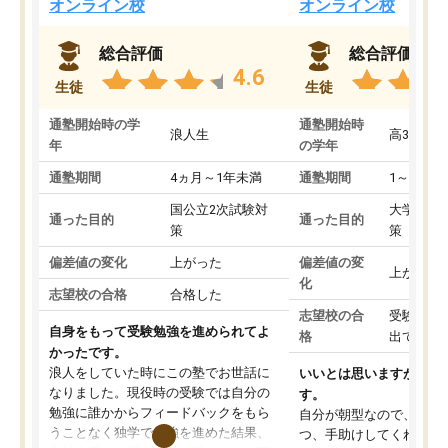
オンライン校
オンライン校
総合評価
総合評価
4.6
生徒
生徒
通塾開始時の学
通塾開始時
浪人生
高3
年
の学年
通塾期間
4ヵ月～1年未満
通塾期間
1～3ヵ月
国公立2次試験対
大学入学
通った目的
通った目的
策
策
偏差値の変化
上がった
偏差値の変
上がった
化
志望校の合格
合格した
志望校の合
受験して
自身をもって受験勉強を進められてよ
格
出ていな
かったです。
浪人をしていた時にこの塾でお世話に
いいとは思いますが、料
なりました。現役時の受験では自分の
す。
勉強に誰かからフィードバックをもら
自分が朝型なので、自習
うことなく独学で勉強を進めた結果、
つ、手助けしてくれる設