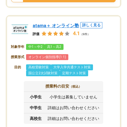
atama＋ オンライン塾
詳しく見る
4.1
評価
（9件）
対象学年
中1～中2
高1～高2
授業形式
オンライン個別指導(1:1)
目的
高校受験対策
大学入学共通テスト対策
国公立2次試験対策
定期テスト対策
授業料の目安
（税込）
小学生
小学生は募集していません
中学生
詳細はお問い合わせください
高校生
詳細はお問い合わせください