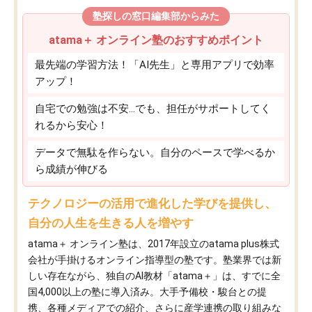
塾探しの窓口編集部からみた
atama＋ オンライン塾のおすすめポイント
最先端の学習方法！「AI先生」と専用アプリで効率
アップ！
自宅での勉強は不安…でも、担任がサポートしてく
れるから安心！
データで無駄を作らない。自分のペースで学べるか
ら成績が伸びる
テクノロジーの活用で進化した学びを提供し、
自分の人生を生きる人を増やす
atama＋ オンライン塾は、2017年設立のatama plus株式
会社が手掛けるオンライン指導型の塾です。塾業界では新
しい存在ながら、独自のAI教材「atama＋」は、すでに全
国4,000以上の塾に導入済み。大手予備校・駿台との提
携、各種メディアでの紹介、さらに産学連携の取り組みな