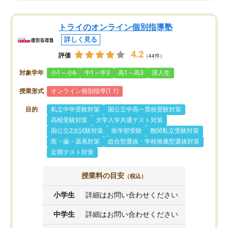
トライのオンライン個別指導塾
詳しく見る
4.2
評価
（44件）
対象学年
小1～小6
中1～中3
高1～高3
浪人生
授業形式
オンライン個別指導(1:1)
目的
私立中学受験対策
国公立中高一貫校受験対策
高校受験対策
大学入学共通テスト対策
国公立2次試験対策
医学部受験
難関私立受験対策
医・歯・薬系対策
総合型選抜・学校推薦型選抜対策
定期テスト対策
授業料の目安
（税込）
小学生
詳細はお問い合わせください
中学生
詳細はお問い合わせください