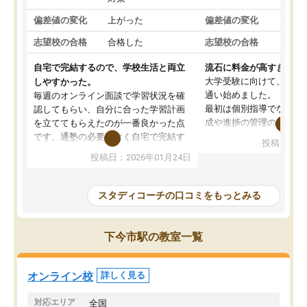
偏差値の変化
上がった
偏差値の変化
変わ
志望校の合格
合格した
志望校の合格
合格
自宅で完結するので、学校生活と両立
流石に料金が高すぎる
大学受験に向けて、高2
しやすかった。
通い始めました。
毎週のオンライン面談で学習状況を確
最初は個別指導でなく、
認してもらい、自分に合った学習計画
成や進捗の管理のみのコ
を立ててもらえたのが一番良かった点
ていましたが、あまり効
です。通塾の必要がなく自宅で完結す
投稿日：20
じ個別指導コースに変更
るため、学校や部活と両立しやすかっ
投稿日：2026年01月24日
講師には早稲田大学生の
たです。コーチが現役大学生で相談し
れましたが、はっきり言
やすく、勉強面だけでなく受験期の不
性が良くなかったです。
安も気軽に話せました。勉強習慣が身
スタディコーチの口コミをもっとみる
モチベーションが上がら
についたと感じています。また、チャ
にやめてしまいました。
ットで質問できるのも便利でした。一
追加で料金を払うことで
人では迷いがちだった受験勉強を、最
下今市駅の教室一覧
方に変更することも可能
後まで続けられたのはこの塾のおかげ
の方の予定が空いていな
だと思います。
そもそも月謝が高い塾な
オンライン校
詳しく見る
人には合わないと思いま
総合してあまりお勧めで
対応エリア
全国