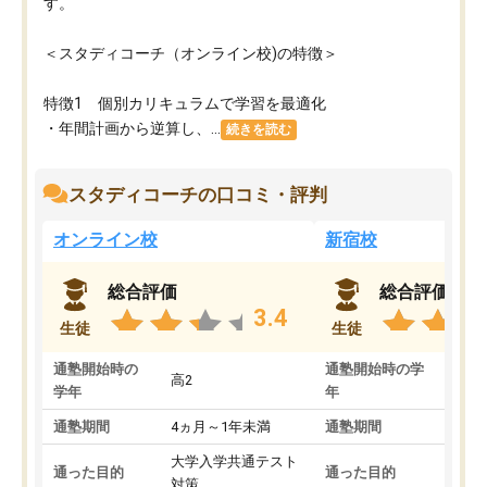
す。
＜スタディコーチ（オンライン校)の特徴＞
特徴1 個別カリキュラムで学習を最適化
・年間計画から逆算し、...
続きを読む
スタディコーチの口コミ・評判
オンライン校
新宿校
総合評価
総合評価
3.4
生徒
生徒
通塾開始時の
通塾開始時の学
高2
高2
学年
年
通塾期間
4ヵ月～1年未満
通塾期間
1～
大学入学共通テスト
国公
通った目的
通った目的
対策
策