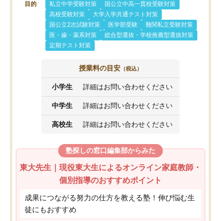
目的
私立中学受験対策
国公立中高一貫校受験対策
高校受験対策
大学入学共通テスト対策
国公立2次試験対策
医学部受験
難関私立受験対策
医・歯・薬系対策
総合型選抜・学校推薦型選抜対策
定期テスト対策
授業料の目安
（税込）
小学生
詳細はお問い合わせください
中学生
詳細はお問い合わせください
高校生
詳細はお問い合わせください
塾探しの窓口編集部からみた
東大先生｜現役東大生によるオンライン家庭教師・
個別指導のおすすめポイント
成果につながる努力の仕方を教える塾！伸び悩む生
徒にもおすすめ