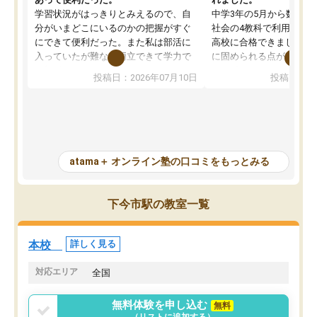
学習状況がはっきりとみえるので、自
中学3年の5月から数学・
分がいまどこにいるのかの把握がすぐ
社会の4教科で利用し、偏
にできて便利だった。また私は部活に
高校に合格できました。
入っていたが難なく両立できて学力で
に固められる点が魅力で
も部活でも結果を残すことができてよ
れる「ウォームアップ」
投稿日：2026年07月10日
投稿日：20
かった。また問題演習の際に、自分が
項目のおかげで、手軽に
一度間違えた問題を繰り返し学習でき
せられます。何度も間違
たので苦手だった英語の克服につなが
「特訓」項目で徹底的に
った点もよかった。ただAIをアピール
め、苦手克服に非常に役
して活用するのは良かった点もあった
また、その日の勉強時間
が、自分で自分の管理ができない人に
元数が可視化されるので
atama＋ オンライン塾の口コミをもっとみる
とっては難しい部分もあるのではない
しながら意欲的に取り組
かと思った。
常に効果を実感している
になった現在も大学受験
下今市駅の教室一覧
して利用しており、自信
すめできる塾です。
本校
詳しく見る
対応エリア
全国
無料体験を申し込む
無料
（リストに追加する）