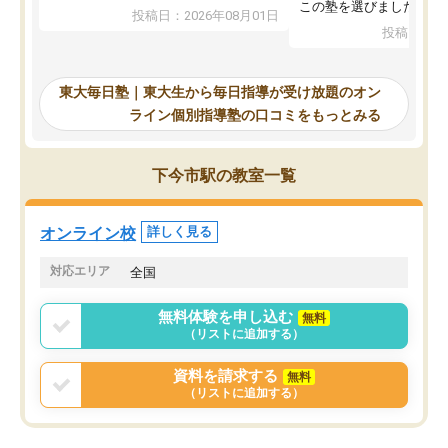
入試本番に地歴の学習が間に合わず不
この塾を選びました。
投稿日：2026年08月01日
合格となってしまいました。その経験
投稿日：20
を踏まえ、浪人が決まった際に勉強計
画を考えてもらえる塾を探した結果、
東大毎日塾にたどり着きました。学習
東大毎日塾｜東大生から毎日指導が受け放題のオン
の長期計画や日々の勉強のやり方につ
ライン個別指導塾の口コミをもっとみる
いて客観的なアドバイスをいただけた
ので、自信をもって受験勉強を進める
ことができました。自分のように勉強
下今市駅の教室一覧
のやり方や進捗管理で苦労している方
には特におすすめしたい塾です。
オンライン校
詳しく見る
対応エリア
全国
無料体験を申し込む
無料
（リストに追加する）
資料を請求する
無料
（リストに追加する）