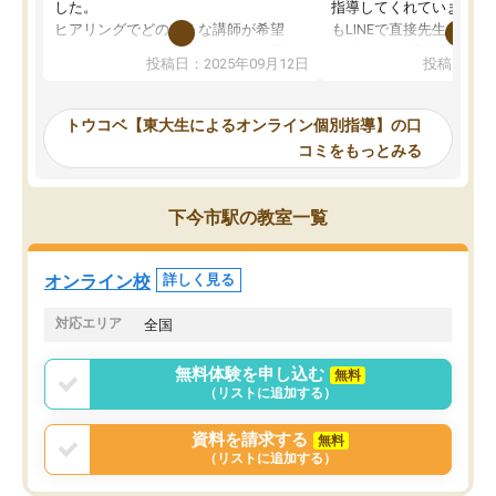
した。
指導してくれています。2
ヒアリングでどのような講師が希望
もLINEで直接先生に質問
か、オプションは付帯するかなど選ぶ
教科でも)。受講科目や
投稿日：2025年09月12日
投稿日：20
事が出来ました。
めれるので、個人に合っ
講師とのマッチング後講師との初回ミ
ると思います。カリキュ
ーティングを行い、その講師で良いか
いなのがあり(有料)、受
トウコベ【東大生によるオンライン個別指導】の口
他の講師を希望するか子供との相性も
ことをどんなスケジュー
コミをもっとみる
見てから講師を決定する事ができま
くか相談したのですが、
す。
ち期待したものではなく
うちの子は、初回面談の講師の方で決
内容でした。それでも明
下今市駅の教室一覧
定しました。
やる気も出ましたし、苦
くなってきたようなので
オンラインツールを使用した単語帳の
お願いして良かったと思
オンライン校
詳しく見る
共有があり宿題もそちらで出される形
も合わなければチェンジ
でした。
娘は3科目ともずっと同
対応エリア
全国
2ヶ月で担当講師の方がお辞めになると
言う事で講師変更の申し出があり、あ
無料体験を申し込む
無料
まりに短期での変更だった為、塾に通
（リストに追加する）
う事にして退会しました。遅れも取り
戻せ、授業内容や講師の方は良かった
資料を請求する
無料
と思います。
（リストに追加する）