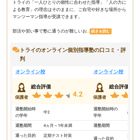
トライの「一人ひとりの個性に合わせた指導」「人の力に
よる教育」の理念はそのままに、ご自宅や好きな場所から
マンツーマン指導が受講できます。
部活や習い事で塾に通うのが難しいお...
続きを読む
トライのオンライン個別指導塾の口コミ・評
判
オンライン校
オンライン校
総合評価
総合評価
4.2
保護者
保護者
通塾開始時
通塾開始時の
中2
高3
の学年
学年
通塾期間
4ヵ月～1年未満
通塾期間
1～3
通った目的
定期テスト対策
大学入
通った目的