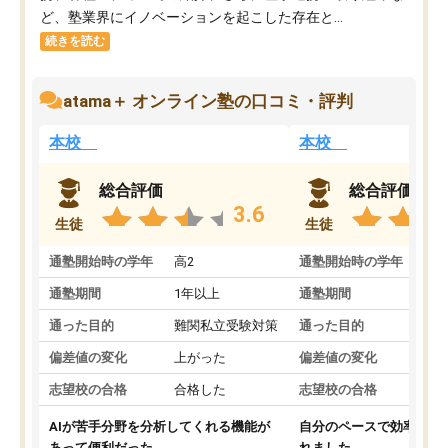
ど、塾業界にイノベーションを起こした存在と...
続きを読む
atama＋ オンライン塾の口コミ・評判
本校
本校
総合評価
総合評価
3.6
生徒
生徒
通塾開始時の学年
高2
通塾開始時の学年
中
通塾期間
1年以上
通塾期間
通った目的
難関私立受験対策
通った目的
偏差値の変化
上がった
偏差値の変化
志望校の合格
合格した
志望校の合格
AIが苦手分野を分析してくれる機能が
自分のペースで効率よく
あって便利だった。
れました。