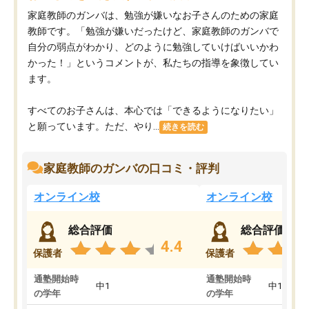
家庭教師のガンバは、勉強が嫌いなお子さんのための家庭
教師です。「勉強が嫌いだったけど、家庭教師のガンバで
自分の弱点がわかり、どのように勉強していけばいいかわ
かった！」というコメントが、私たちの指導を象徴してい
ます。
すべてのお子さんは、本心では「できるようになりたい」
と願っています。ただ、やり...
続きを読む
家庭教師のガンバの口コミ・評判
オンライン校
オンライン校
総合評価
総合評価
4.4
保護者
保護者
通塾開始時
通塾開始時
中1
中1
の学年
の学年