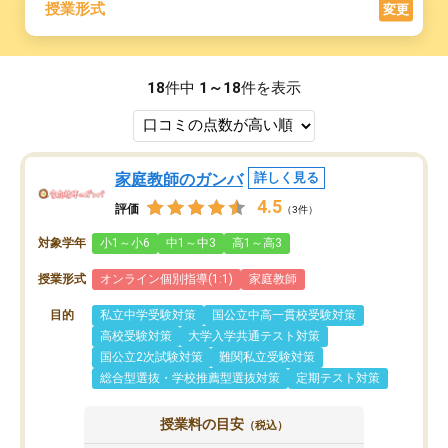
授業形式
変更
18
件中
1～18
件を表示
家庭教師のガンバ
詳しく見る
4.5
評価
（3件）
対象学年
小1～小6
中1～中3
高1～高3
授業形式
オンライン個別指導(1:1)
家庭教師
目的
私立中学受験対策
国公立中高一貫校受験対策
高校受験対策
大学入学共通テスト対策
国公立2次試験対策
難関私立受験対策
総合型選抜・学校推薦型選抜対策
定期テスト対策
授業料の目安
（税込）