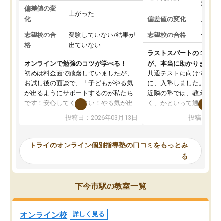
対策
偏差値の変
上がった
化
偏差値の変化
上がっ
志望校の合
受験していない/結果が
志望校の合格
合格し
格
出ていない
ラストスパートの１か月
オンラインで勉強のコツが学べる！
が、本当に助かりました
初めは料金面で躊躇していましたが、
共通テストに向けての追
お試し後の面談で、「子どもがやる気
に、入塾しました。田舎
が出るようにサポートするのが私たち
近隣の塾では、教えても
です！安心してください！やる気が出
く、かといって通うには
ないのは私たち講師の責任です」と言
が、トライならオンライ
投稿日：2026年03月13日
投稿日：20
ってくださり、確かに！と考えて、思
可能なので本当に助かり
い切って入塾しました。英語が苦手だ
テストの内容重視でした
ったんですが、学生の先生から学ぶこ
らないところをピンポイ
トライのオンライン個別指導塾の口コミをもっとみ
とで、勉強のコツみたいなものをつか
頂いて、とてもわかりや
る
み、徐々に成績が上がったらいいなと
していました。一生を左
思っていました。何が今足りないのか
スト、多少お金がかかっ
を的確に指導いただき、子どももびっ
思い切って入塾してよか
下今市駅の教室一覧
くりするほど楽しんでやる気を持って
塾を受けています。狙い通り、少しず
つ成績も上がり、苦手意識も無くなっ
オンライン校
詳しく見る