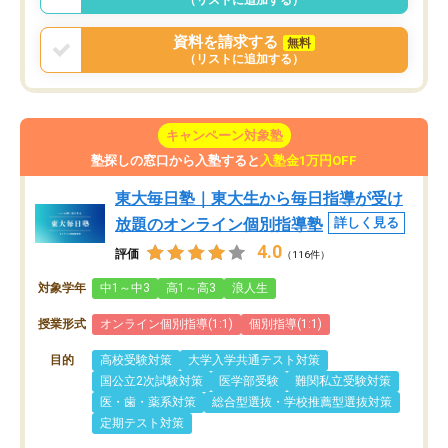
資料を請求する
無料
（リストに追加する）
キャンペーン対象塾
塾探しの窓口から入塾すると
入塾金1万円OFF
東大毎日塾｜東大生から毎日指導が受け
放題のオンライン個別指導塾
詳しく見る
4.0
評価
（116件）
対象学年
中1～中3
高1～高3
浪人生
授業形式
オンライン個別指導(1:1)
個別指導(1:1)
目的
高校受験対策
大学入学共通テスト対策
国公立2次試験対策
医学部受験
難関私立受験対策
医・歯・薬系対策
総合型選抜・学校推薦型選抜対策
定期テスト対策