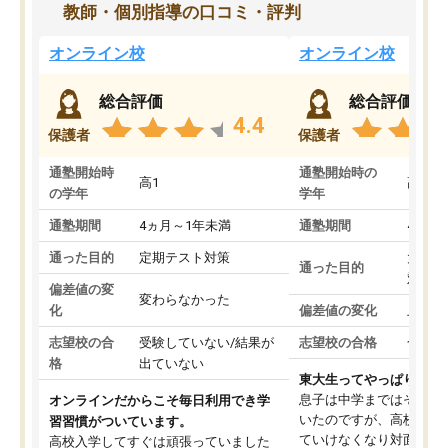
教師・個別指導の口コミ・評判
オンライン校
オンライン校
総合評価
総合評価
4.4
保護者
保護者
通塾開始時
通塾開始時の
高1
高3
の学年
学年
通塾期間
4ヵ月～1年未満
通塾期間
4ヵ月
通った目的
定期テスト対策
大学入
通った目的
対策
偏差値の変
変わらなかった
化
偏差値の変化
上がっ
志望校の合
受験していない/結果が
志望校の合格
合格し
格
出ていない
東大生ってやっぱりすご
息子は中学まではそこそ
オンラインだからこそ毎日利用でき学
いたのですが、高校に入
習習慣がついています。
ていけなくなり対面の塾
高校入学してすぐは頑張っていました