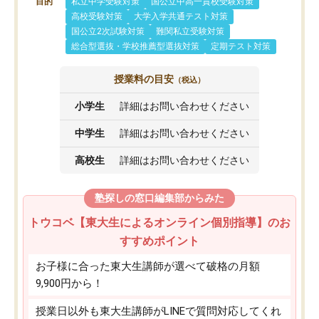
目的
私立中学受験対策
国公立中高一貫校受験対策
高校受験対策
大学入学共通テスト対策
国公立2次試験対策
難関私立受験対策
総合型選抜・学校推薦型選抜対策
定期テスト対策
授業料の目安
（税込）
小学生
詳細はお問い合わせください
中学生
詳細はお問い合わせください
高校生
詳細はお問い合わせください
塾探しの窓口編集部からみた
トウコベ【東大生によるオンライン個別指導】のお
すすめポイント
お子様に合った東大生講師が選べて破格の月額
9,900円から！
授業日以外も東大生講師がLINEで質問対応してくれ