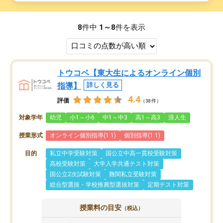
8
件中
1～8
件を表示
トウコベ【東大生によるオンライン個別
指導】
詳しく見る
4.4
評価
（38件）
対象学年
幼児
小1～小6
中1～中3
高1～高3
浪人生
授業形式
オンライン個別指導(1:1)
個別指導(1:1)
目的
私立中学受験対策
国公立中高一貫校受験対策
高校受験対策
大学入学共通テスト対策
国公立2次試験対策
難関私立受験対策
総合型選抜・学校推薦型選抜対策
定期テスト対策
授業料の目安
（税込）