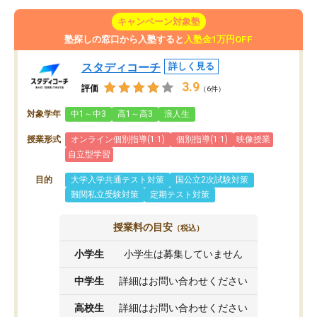
キャンペーン対象塾
塾探しの窓口から入塾すると
入塾金1万円OFF
スタディコーチ
詳しく見る
3.9
評価
（6件）
対象学年
中1～中3
高1～高3
浪人生
授業形式
オンライン個別指導(1:1)
個別指導(1:1)
映像授業
自立型学習
目的
大学入学共通テスト対策
国公立2次試験対策
難関私立受験対策
定期テスト対策
授業料の目安
（税込）
小学生
小学生は募集していません
中学生
詳細はお問い合わせください
高校生
詳細はお問い合わせください