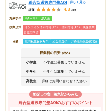
総合型選抜専門塾AOI
詳しく見る
4.3
評価
（3件）
対象学年
高1～高3
浪人生
授業形式
オンライン個別指導(1:1)
個別指導(1:1)
映像授業
自立型学習
目的
難関私立受験対策
総合型選抜・学校推薦型選抜対策
授業料の目安
（税込）
小学生
小学生は募集していません
中学生
中学生は募集していません
高校生
詳細はお問い合わせください
塾探しの窓口編集部からみた
総合型選抜専門塾AOIのおすすめポイント