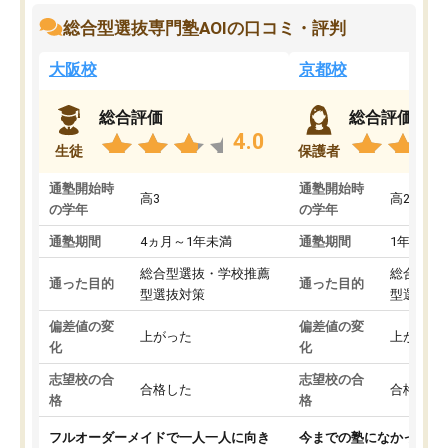
総合型選抜専門塾AOIの口コミ・評判
大阪校
京都校
総合評価
総合評価
4.0
生徒
保護者
通塾開始時
通塾開始時
高3
高2
の学年
の学年
通塾期間
4ヵ月～1年未満
通塾期間
1年以上
総合型選抜・学校推薦
総合型選
通った目的
通った目的
型選抜対策
型選抜対
偏差値の変
偏差値の変
上がった
上がった
化
化
志望校の合
志望校の合
合格した
合格した
格
格
フルオーダーメイドで一人一人に向き
今までの塾になかったA