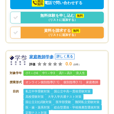
通話
電話で問い合わせする
無料
無料体験を申し込む
無料
（リストに追加する）
資料を請求する
無料
（リストに追加する）
家庭教師学参
詳しく見る
0.0
評価
（0件）
対象学年
小1～小6
中1～中3
高1～高3
浪人生
授業形式
オンライン個別指導(1:1)
個別指導(1:1)
家庭教師
目的
私立中学受験対策
国公立中高一貫校受験対策
高校受験対策
大学入学共通テスト対策
国公立2次試験対策
医学部受験
難関私立受験対策
医・歯・薬系対策
総合型選抜・学校推薦型選抜対策
定期テスト対策