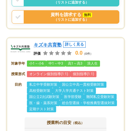
（リストに追加する）
資料を請求する
無料
（リストに追加する）
キズキ共育塾
詳しく見る
0.0
評価
（0件）
対象学年
小1～小6
中1～中3
高1～高3
浪人生
授業形式
オンライン個別指導(1:1)
個別指導(1:1)
目的
私立中学受験対策
国公立中高一貫校受験対策
高校受験対策
大学入学共通テスト対策
国公立2次試験対策
医学部受験
難関私立受験対策
医・歯・薬系対策
総合型選抜・学校推薦型選抜対策
定期テスト対策
授業料の目安
（税込）