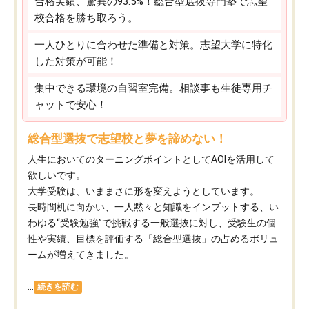
合格実績、驚異の93.5%！総合型選抜専門塾で志望
校合格を勝ち取ろう。
一人ひとりに合わせた準備と対策。志望大学に特化
した対策が可能！
集中できる環境の自習室完備。相談事も生徒専用チ
ャットで安心！
総合型選抜で志望校と夢を諦めない！
人生においてのターニングポイントとしてAOIを活用して
欲しいです。
大学受験は、いままさに形を変えようとしています。
長時間机に向かい、一人黙々と知識をインプットする、い
わゆる“受験勉強”で挑戦する一般選抜に対し、受験生の個
性や実績、目標を評価する「総合型選抜」の占めるボリュ
ームが増えてきました。
...
続きを読む