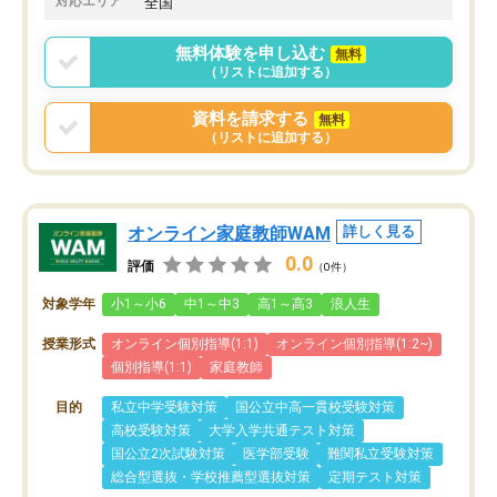
対応エリア
全国
りませんでした。
唯一、塾内の設備だけは
無料体験を申し込む
無料
で素晴らしかったです。
（リストに追加する）
資料を請求する
無料
（リストに追加する）
オンライン家庭教師WAM
詳しく見る
0.0
評価
（0件）
対象学年
小1～小6
中1～中3
高1～高3
浪人生
授業形式
オンライン個別指導(1:1)
オンライン個別指導(1:2~)
個別指導(1:1)
家庭教師
目的
私立中学受験対策
国公立中高一貫校受験対策
高校受験対策
大学入学共通テスト対策
国公立2次試験対策
医学部受験
難関私立受験対策
総合型選抜・学校推薦型選抜対策
定期テスト対策