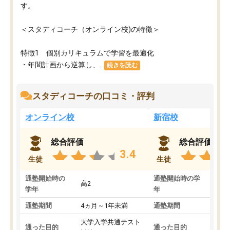
す。
＜スタディコーチ（オンライン校)の特徴＞
特徴1 個別カリキュラムで学習を最適化
・年間計画から逆算し、...
続きを読む
スタディコーチの口コミ・評判
オンライン校
新宿校
総合評価
総合評価
3.4
生徒
生徒
通塾開始時の
通塾開始時の学
高2
高2
学年
年
通塾期間
4ヵ月～1年未満
通塾期間
1～
大学入学共通テスト
国公
通った目的
通った目的