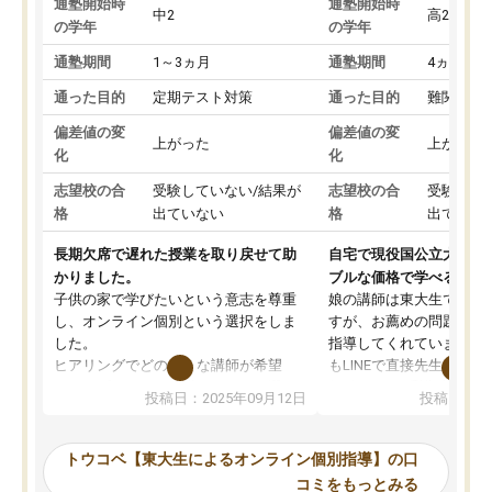
通塾開始時
通塾開始時
中2
高2
の学年
の学年
通塾期間
1～3ヵ月
通塾期間
4ヵ月～1
通った目的
定期テスト対策
通った目的
難関私立
偏差値の変
偏差値の変
上がった
上がった
化
化
志望校の合
受験していない/結果が
志望校の合
受験して
格
出ていない
格
出ていな
長期欠席で遅れた授業を取り戻せて助
自宅で現役国公立大学生
かりました。
ブルな価格で学べる
子供の家で学びたいという意志を尊重
娘の講師は東大生では無
し、オンライン個別という選択をしま
すが、お薦めの問題集や
した。
指導してくれています。2
ヒアリングでどのような講師が希望
もLINEで直接先生に質問
か、オプションは付帯するかなど選ぶ
教科でも)。受講科目や
投稿日：2025年09月12日
投稿日：20
事が出来ました。
めれるので、個人に合っ
講師とのマッチング後講師との初回ミ
ると思います。カリキュ
ーティングを行い、その講師で良いか
いなのがあり(有料)、受
トウコベ【東大生によるオンライン個別指導】の口
他の講師を希望するか子供との相性も
ことをどんなスケジュー
コミをもっとみる