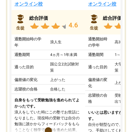
オンライン校
オンライン校
総合評価
総合評価
4.6
生徒
生徒
通塾開始時の学
通塾開始時
浪人生
高3
年
の学年
通塾期間
4ヵ月～1年未満
通塾期間
1～3ヵ月
国公立2次試験対
大学入学
通った目的
通った目的
策
策
偏差値の変化
上がった
偏差値の変
上がった
化
志望校の合格
合格した
志望校の合
受験して
自身をもって受験勉強を進められてよ
格
出ていな
かったです。
浪人をしていた時にこの塾でお世話に
いいとは思いますが、料
なりました。現役時の受験では自分の
す。
勉強に誰かからフィードバックをもら
自分が朝型なので、自習
うことなく独学で勉強を進めた結果、
つ、手助けしてくれる設