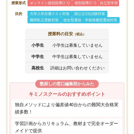
授業形式
オンライン個別指導(1:1)
個別指導(1:1)
自立型学習
目的
大学入学共通テスト対策
国公立2次試験対策
難関私立受験対策
総合型選抜・学校推薦型選抜対策
授業料の目安
（税込）
小学生
小学生は募集していません
中学生
中学生は募集していません
高校生
詳細はお問い合わせください
塾探しの窓口編集部からみた
キミノスクールのおすすめポイント
独自メソッドにより偏差値40台からの難関大合格実
績多数！
学習計画からカリキュラム、教材まで完全オーダー
メイドで提供