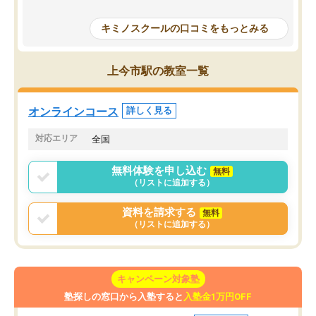
授業で教えてもらうとい
で、通塾日以外も机に向かうのが苦で
の仕方をコーチングして
はなくなりました。
キミノスクールの口コミをもっとみる
ルなので、家での学習習
身につきました。結果と
講師の方との距離も近く、親身なコー
た英語の偏差値が10以上
チングのおかげで、停滞期もモチベー
上今市駅の教室一覧
していた公立高校に無事
ションを維持できました。「やらされ
た。自分から学ぶ姿勢を
る勉強」から「目標のための勉強」へ
たい家庭には本当におす
意識が変わったことが、目標校への合
オンラインコース
詳しく見る
思います。
格に繋がったと思います。
対応エリア
全国
無料体験を申し込む
無料
（リストに追加する）
資料を請求する
無料
（リストに追加する）
キャンペーン対象塾
塾探しの窓口から入塾すると
入塾金1万円OFF