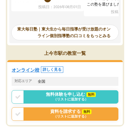
入試本番に地歴の学習が間に合わず不
この塾を選びました。
投稿日：2026年08月01日
合格となってしまいました。その経験
投稿日：20
を踏まえ、浪人が決まった際に勉強計
画を考えてもらえる塾を探した結果、
東大毎日塾にたどり着きました。学習
東大毎日塾｜東大生から毎日指導が受け放題のオン
の長期計画や日々の勉強のやり方につ
ライン個別指導塾の口コミをもっとみる
いて客観的なアドバイスをいただけた
ので、自信をもって受験勉強を進める
ことができました。自分のように勉強
上今市駅の教室一覧
のやり方や進捗管理で苦労している方
には特におすすめしたい塾です。
オンライン校
詳しく見る
対応エリア
全国
無料体験を申し込む
無料
（リストに追加する）
資料を請求する
無料
（リストに追加する）