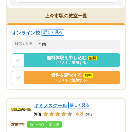
見てから講師を決定する事ができま
くか相談したのですが、
す。
ち期待したものではなく
うちの子は、初回面談の講師の方で決
内容でした。それでも明
上今市駅の教室一覧
定しました。
やる気も出ましたし、苦
くなってきたようなので
オンラインツールを使用した単語帳の
お願いして良かったと思
オンライン校
詳しく見る
共有があり宿題もそちらで出される形
も合わなければチェンジ
でした。
娘は3科目ともずっと同
対応エリア
全国
2ヶ月で担当講師の方がお辞めになると
言う事で講師変更の申し出があり、あ
無料体験を申し込む
無料
まりに短期での変更だった為、塾に通
（リストに追加する）
う事にして退会しました。遅れも取り
戻せ、授業内容や講師の方は良かった
資料を請求する
無料
と思います。
（リストに追加する）
キミノスクール
詳しく見る
4.3
評価
（5件）
対象学年
高1～高3
浪人生