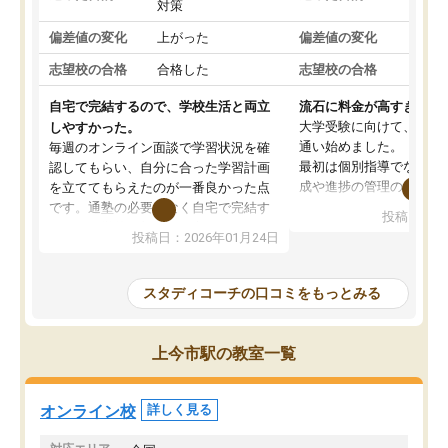
対策
策
偏差値の変化
上がった
偏差値の変化
変わ
志望校の合格
合格した
志望校の合格
合格
自宅で完結するので、学校生活と両立
流石に料金が高すぎる
大学受験に向けて、高2
しやすかった。
通い始めました。
毎週のオンライン面談で学習状況を確
最初は個別指導でなく、
認してもらい、自分に合った学習計画
成や進捗の管理のみのコ
を立ててもらえたのが一番良かった点
ていましたが、あまり効
です。通塾の必要がなく自宅で完結す
投稿日：20
じ個別指導コースに変更
るため、学校や部活と両立しやすかっ
投稿日：2026年01月24日
講師には早稲田大学生の
たです。コーチが現役大学生で相談し
れましたが、はっきり言
やすく、勉強面だけでなく受験期の不
性が良くなかったです。
安も気軽に話せました。勉強習慣が身
スタディコーチの口コミをもっとみる
モチベーションが上がら
についたと感じています。また、チャ
にやめてしまいました。
ットで質問できるのも便利でした。一
追加で料金を払うことで
人では迷いがちだった受験勉強を、最
上今市駅の教室一覧
方に変更することも可能
後まで続けられたのはこの塾のおかげ
の方の予定が空いていな
だと思います。
そもそも月謝が高い塾な
オンライン校
詳しく見る
人には合わないと思いま
総合してあまりお勧めで