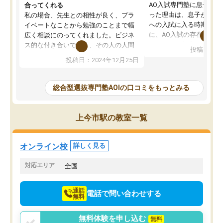
AO入試専門塾に息子を
合ってくれる
った理由は、息子が高校
私の場合、先生との相性が良く、プラ
への入試に入る時期に差
イベートなことから勉強のことまで幅
に、AO入試の存在を息
広く相談にのってくれました。ビジネ
してもその制度で合格し
ス的な付き合いでなく、その人の人間
投稿日：20
たことから、AOIに入塾
性までを適切に把握し、むきあってい
投稿日：2024年12月25日
思いました。
るなぁと強く感じることできました。
AOIでは、カウンセリン
また、他の先生の意見も聞いてみたい
で、AO入試を改めて知
と相談すると、他の先生も紹介してく
総合型選抜専門塾AOIの口コミをもっとみる
それに対しての具体的な
ださり、客観的なアドバイスもいただ
ことでした。更に子供の
くことができました（志望理由・自己
る適正等についても詳し
PR等の添削において）。そして、なに
上今市駅の教室一覧
でき、メンターの方々も
より自習室が解放されている点がよか
けてらっしゃいますので
ったです。友達と好きな時間に自習
せることができました。
し、お互いを高めあえる環境がありま
オンライン校
詳しく見る
した。
対応エリア
全国
通話
電話で問い合わせする
無料
無料体験を申し込む
無料