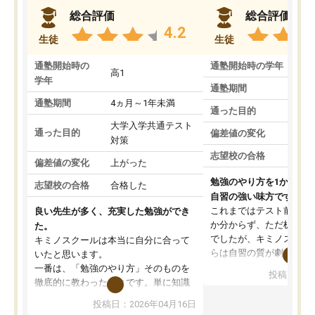
総合評価
総合評価
4.2
生徒
生徒
通塾開始時の
通塾開始時の学年
中
高1
学年
通塾期間
通塾期間
4ヵ月～1年未満
通った目的
大学入学共通テスト
通った目的
偏差値の変化
対策
志望校の合格
偏差値の変化
上がった
勉強のやり方を1から教
志望校の合格
合格した
自習の強い味方です。
これまではテスト前に何
良い先生が多く、充実した勉強ができ
か分からず、ただ机に座
た。
でしたが、キミノスクー
キミノスクールは本当に自分に合って
らは自習の質が劇的に変
いたと思います。
先生が毎日何をすべきか
一番は、「勉強のやり方」そのものを
投稿日：20
を明確にしてくれるので
徹底的に教わったことです。単に知識
ずに学習に取り組めるよ
を詰め込むのではなく、自学自習の習
投稿日：2026年04月16日
が一番の収穫です。
慣が身につくよう並走してくれるの