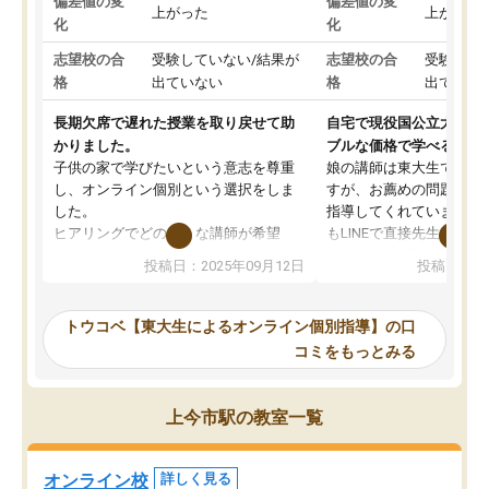
偏差値の変
偏差値の変
上がった
上がった
化
化
志望校の合
受験していない/結果が
志望校の合
受験して
格
出ていない
格
出ていな
長期欠席で遅れた授業を取り戻せて助
自宅で現役国公立大学生
かりました。
ブルな価格で学べる
子供の家で学びたいという意志を尊重
娘の講師は東大生では無
し、オンライン個別という選択をしま
すが、お薦めの問題集や
した。
指導してくれています。2
ヒアリングでどのような講師が希望
もLINEで直接先生に質問
か、オプションは付帯するかなど選ぶ
教科でも)。受講科目や
投稿日：2025年09月12日
投稿日：20
事が出来ました。
めれるので、個人に合っ
講師とのマッチング後講師との初回ミ
ると思います。カリキュ
ーティングを行い、その講師で良いか
いなのがあり(有料)、受
トウコベ【東大生によるオンライン個別指導】の口
他の講師を希望するか子供との相性も
ことをどんなスケジュー
コミをもっとみる
見てから講師を決定する事ができま
くか相談したのですが、
す。
ち期待したものではなく
うちの子は、初回面談の講師の方で決
内容でした。それでも明
上今市駅の教室一覧
定しました。
やる気も出ましたし、苦
くなってきたようなので
オンラインツールを使用した単語帳の
お願いして良かったと思
オンライン校
詳しく見る