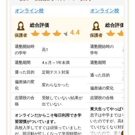
オンライン校
オンライン校
総合評価
総合評価
4.4
保護者
保護者
通塾開始時
通塾開始時の
高1
高3
の学年
学年
通塾期間
4ヵ月～1年未満
通塾期間
4ヵ月
通った目的
定期テスト対策
大学入
通った目的
対策
偏差値の変
変わらなかった
化
偏差値の変化
上がっ
志望校の合
受験していない/結果が
志望校の合格
合格し
格
出ていない
東大生ってやっぱりすご
息子は中学まではそこそ
オンラインだからこそ毎日利用でき学
いたのですが、高校に入
習習慣がついています。
ていけなくなり対面の塾
高校入学してすぐは頑張っていました
でいたので、違うアプロ
が、部活動が忙しくなって学習時間が