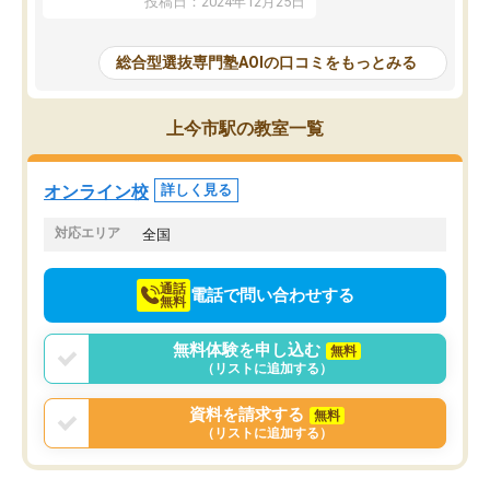
投稿日：2024年12月25日
思いました。
るなぁと強く感じることできました。
AOIでは、カウンセリン
また、他の先生の意見も聞いてみたい
で、AO入試を改めて知
と相談すると、他の先生も紹介してく
総合型選抜専門塾AOIの口コミをもっとみる
それに対しての具体的な
ださり、客観的なアドバイスもいただ
ことでした。更に子供の
くことができました（志望理由・自己
る適正等についても詳し
PR等の添削において）。そして、なに
上今市駅の教室一覧
でき、メンターの方々も
より自習室が解放されている点がよか
けてらっしゃいますので
ったです。友達と好きな時間に自習
せることができました。
し、お互いを高めあえる環境がありま
オンライン校
詳しく見る
した。
対応エリア
全国
通話
電話で問い合わせする
無料
無料体験を申し込む
無料
（リストに追加する）
資料を請求する
無料
（リストに追加する）