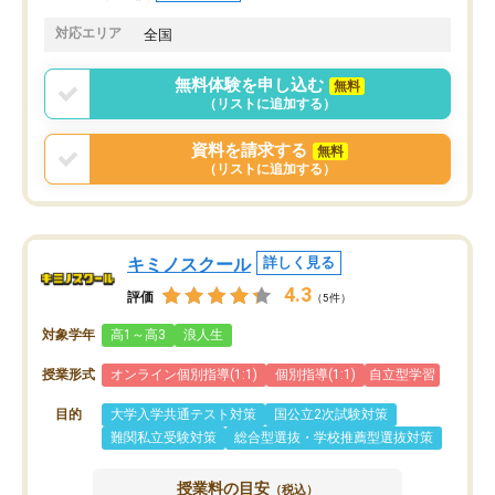
共有があり宿題もそちらで出される形
も合わなければチェンジ
でした。
娘は3科目ともずっと同
対応エリア
全国
2ヶ月で担当講師の方がお辞めになると
言う事で講師変更の申し出があり、あ
無料体験を申し込む
無料
まりに短期での変更だった為、塾に通
（リストに追加する）
う事にして退会しました。遅れも取り
戻せ、授業内容や講師の方は良かった
資料を請求する
無料
と思います。
（リストに追加する）
キミノスクール
詳しく見る
4.3
評価
（5件）
対象学年
高1～高3
浪人生
授業形式
オンライン個別指導(1:1)
個別指導(1:1)
自立型学習
目的
大学入学共通テスト対策
国公立2次試験対策
難関私立受験対策
総合型選抜・学校推薦型選抜対策
授業料の目安
（税込）