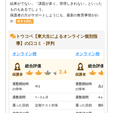
結果がでない」「課題が多く、管理しきれない」といった
ものもあるでしょう。
保護者の方がサポートしようにも、最新の教育事情がわ
か...
続きを読む
トウコベ【東大生によるオンライン個別指
導】の口コミ・評判
オンライン校
オンライン校
総合評価
総合評価
3.4
保護者
保護者
通塾開始時
通塾開始時
中2
高2
の学年
の学年
通塾期間
1～3ヵ月
通塾期間
4ヵ月～1
通った目的
定期テスト対策
通った目的
難関私立