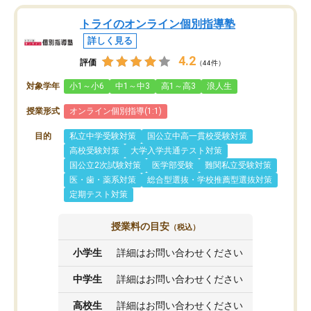
トライのオンライン個別指導塾
詳しく見る
4.2
評価
（44件）
対象学年
小1～小6
中1～中3
高1～高3
浪人生
授業形式
オンライン個別指導(1:1)
目的
私立中学受験対策
国公立中高一貫校受験対策
高校受験対策
大学入学共通テスト対策
国公立2次試験対策
医学部受験
難関私立受験対策
医・歯・薬系対策
総合型選抜・学校推薦型選抜対策
定期テスト対策
授業料の目安
（税込）
小学生
詳細はお問い合わせください
中学生
詳細はお問い合わせください
高校生
詳細はお問い合わせください