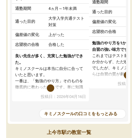
通塾期間
通塾期間
4ヵ月～1年未満
通った目的
大学入学共通テスト
通った目的
偏差値の変化
対策
志望校の合格
偏差値の変化
上がった
勉強のやり方を1から教
志望校の合格
合格した
自習の強い味方です。
これまではテスト前に何
良い先生が多く、充実した勉強ができ
か分からず、ただ机に座
た。
でしたが、キミノスクー
キミノスクールは本当に自分に合って
らは自習の質が劇的に変
いたと思います。
先生が毎日何をすべきか
一番は、「勉強のやり方」そのものを
投稿日：20
を明確にしてくれるので
徹底的に教わったことです。単に知識
ずに学習に取り組めるよ
を詰め込むのではなく、自学自習の習
投稿日：2026年04月16日
が一番の収穫です。
慣が身につくよう並走してくれるの
授業で教えてもらうとい
で、通塾日以外も机に向かうのが苦で
の仕方をコーチングして
はなくなりました。
キミノスクールの口コミをもっとみる
ルなので、家での学習習
身につきました。結果と
講師の方との距離も近く、親身なコー
た英語の偏差値が10以上
チングのおかげで、停滞期もモチベー
上今市駅の教室一覧
していた公立高校に無事
ションを維持できました。「やらされ