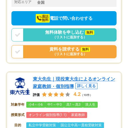
でお願いしました。来年の高校受験に
対応エリア
全国
向けて頑張っています。
通話
電話で問い合わせする
無料
無料体験を申し込む
無料
（リストに追加する）
資料を請求する
無料
（リストに追加する）
東大先生｜現役東大生によるオンライン
家庭教師・個別指導
詳しく見る
4.2
評価
（10件）
対象学年
小4～小6
中1～中3
高1～高3
浪人生
授業形式
オンライン個別指導(1:1)
家庭教師
目的
私立中学受験対策
国公立中高一貫校受験対策