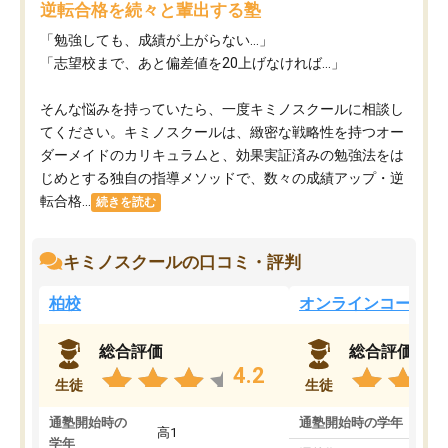
逆転合格を続々と輩出する塾
「勉強しても、成績が上がらない…」
「志望校まで、あと偏差値を20上げなければ…」
そんな悩みを持っていたら、一度キミノスクールに相談し
てください。キミノスクールは、緻密な戦略性を持つオー
ダーメイドのカリキュラムと、効果実証済みの勉強法をは
じめとする独自の指導メソッドで、数々の成績アップ・逆
転合格...
続きを読む
キミノスクールの口コミ・評判
柏校
オンラインコース
総合評価
総合評価
4.2
生徒
生徒
通塾開始時の
通塾開始時の学年
中
高1
学年