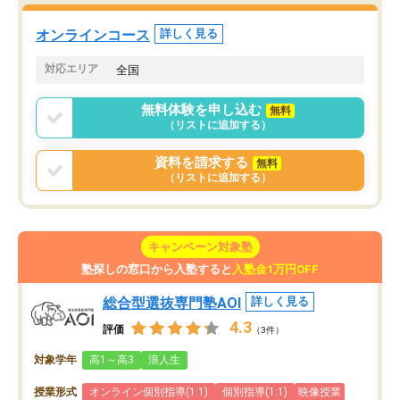
た。自分から学ぶ姿勢を
る勉強」から「目標のための勉強」へ
たい家庭には本当におす
意識が変わったことが、目標校への合
オンラインコース
詳しく見る
思います。
格に繋がったと思います。
対応エリア
全国
無料体験を申し込む
無料
（リストに追加する）
資料を請求する
無料
（リストに追加する）
キャンペーン対象塾
塾探しの窓口から入塾すると
入塾金1万円OFF
総合型選抜専門塾AOI
詳しく見る
4.3
評価
（3件）
対象学年
高1～高3
浪人生
授業形式
オンライン個別指導(1:1)
個別指導(1:1)
映像授業