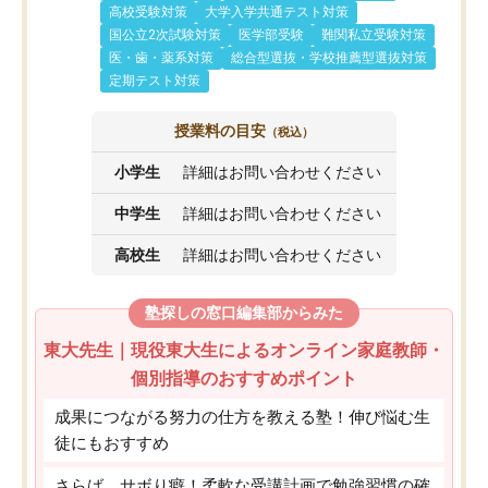
高校受験対策
大学入学共通テスト対策
国公立2次試験対策
医学部受験
難関私立受験対策
医・歯・薬系対策
総合型選抜・学校推薦型選抜対策
定期テスト対策
授業料の目安
（税込）
小学生
詳細はお問い合わせください
中学生
詳細はお問い合わせください
高校生
詳細はお問い合わせください
塾探しの窓口編集部からみた
東大先生｜現役東大生によるオンライン家庭教師・
個別指導のおすすめポイント
成果につながる努力の仕方を教える塾！伸び悩む生
徒にもおすすめ
さらば、サボり癖！柔軟な受講計画で勉強習慣の確