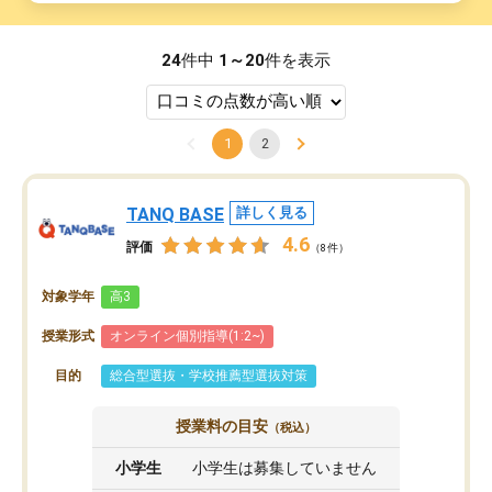
24
件中
1～20
件を表示
1
2
TANQ BASE
詳しく見る
4.6
評価
（8件）
対象学年
高3
授業形式
オンライン個別指導(1:2~)
目的
総合型選抜・学校推薦型選抜対策
授業料の目安
（税込）
小学生
小学生は募集していません