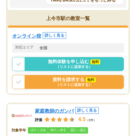
TANQ BASEの口コミをもっとみる
も目を通して頂ける。そのため多くの
接・小論文などの技術指
意見を聞くことができ、より良いもの
ション内容になっていま
を推敲することが可能だ。
選抜を通して将来自分が
上今市駅の教室一覧
どの人も優しく、親身に接してくださ
のかといった人生設計・
るのでやる気も出て、良かったで
を社会人として働いてい
す！！
に考える事が出来る環境
オンライン校
詳しく見る
番の魅力だと思います。
い事が何もない所から社
対応エリア
全国
ポートを受け、学びたい
標を見つける事が出来ま
無料体験を申し込む
無料
（リストに追加する）
資料を請求する
無料
（リストに追加する）
家庭教師のガンバ
詳しく見る
4.5
評価
（3件）
対象学年
小1～小6
中1～中3
高1～高3