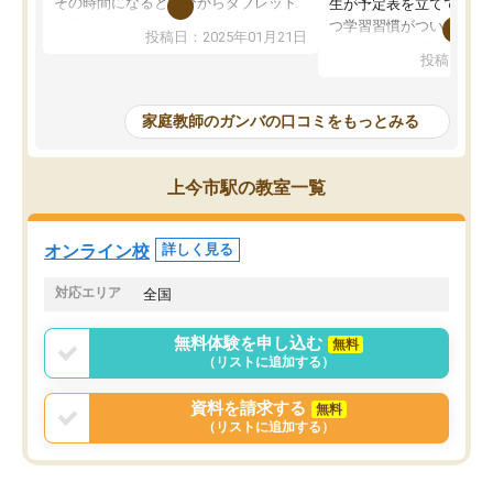
その時間になると自分からタブレット
生が予定表を立ててくれ
を開いてzoomを繋げるようになりまし
つ学習習慣がついてきま
投稿日：2025年01月21日
た！5科目なんでもOKなのもとても気
オンラインで週に一度の
投稿日：20
に入っています
指導が無い日も予定表に
成績もだいぶ下の方でしたが、通い始
したり、LINEでわから
めて1年ほどだった今では平均点以上の
問できるのでとても助か
家庭教師のガンバの口コミをもっとみる
科目が増えてきました！あと1年受験ま
であるので無料の週末教室を使用しな
がら頑張って欲しいと思います！
上今市駅の教室一覧
オンライン校
詳しく見る
対応エリア
全国
無料体験を申し込む
無料
（リストに追加する）
資料を請求する
無料
（リストに追加する）