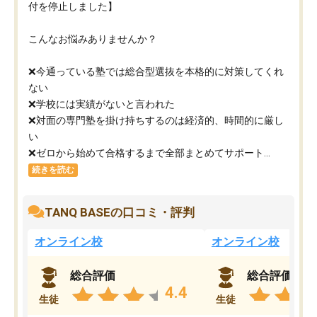
付を停止しました】
こんなお悩みありませんか？
❌今通っている塾では総合型選抜を本格的に対策してくれ
ない
❌学校には実績がないと言われた
❌対面の専門塾を掛け持ちするのは経済的、時間的に厳し
い
❌ゼロから始めて合格するまで全部まとめてサポート...
続きを読む
TANQ BASEの口コミ・評判
オンライン校
オンライン校
総合評価
総合評価
4.4
生徒
生徒