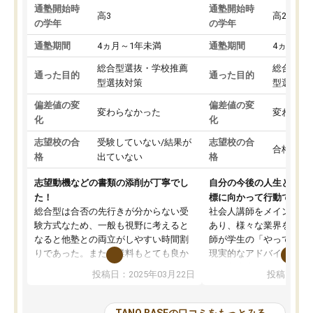
通塾開始時
通塾開始時
高3
高2
の学年
の学年
通塾期間
4ヵ月～1年未満
通塾期間
4ヵ月～1
総合型選抜・学校推薦
総合型選
通った目的
通った目的
型選抜対策
型選抜対
偏差値の変
偏差値の変
変わらなかった
変わらな
化
化
志望校の合
受験していない/結果が
志望校の合
合格した
格
出ていない
格
志望動機などの書類の添削が丁寧でし
自分の今後の人生と真剣
た！
標に向かって行動できる
総合型は合否の先行きが分からない受
社会人講師をメインとし
験方式なため、一般も視野に考えると
あり、様々な業界を経験
なると他塾との両立がしやすい時間割
師が学生の「やってみた
りであった。また授業料もとても良か
現実的なアドバイスを行
った。
す。基本応援ベースなの
投稿日：2025年03月22日
投稿日：20
総合型の多くの塾は大学生が見ること
分野について学生知識で
が多いが、はたらく部総合型コースは
い部分まで深ぼる事が出
大学生の目だけでなく、数人の大人に
総合型選抜対策として志