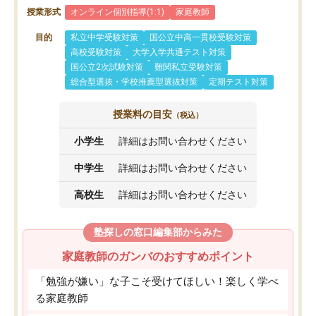
授業形式
オンライン個別指導(1:1)
家庭教師
目的
私立中学受験対策
国公立中高一貫校受験対策
高校受験対策
大学入学共通テスト対策
国公立2次試験対策
難関私立受験対策
総合型選抜・学校推薦型選抜対策
定期テスト対策
授業料の目安
（税込）
小学生
詳細はお問い合わせください
中学生
詳細はお問い合わせください
高校生
詳細はお問い合わせください
塾探しの窓口編集部からみた
家庭教師のガンバのおすすめポイント
「勉強が嫌い」な子こそ受けてほしい！楽しく学べ
る家庭教師