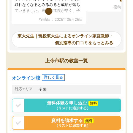
考えて入りました。地元
取れなくなるとみるみると成績が落ち
投稿日：20
で、当初は模試でD判定
ていきました。高校の進度が早く、子
していたのですが、やは
供も家に帰って勉強の話すると嫌な反
投稿日：2026年06月26日
験勉強に詳しく、先生か
応を示します。東大先生にお願いして
受け合格できました。ま
からは効率的な計画を先生が立ててく
自習室が毎日使えていつ
れるので、親としても安心です。毎日
東大先生｜現役東大生によるオンライン家庭教師・
るのが心強かったようで
使える自習室とかもあり、わからない
個別指導の口コミをもっとみる
謝です。
ところがあれば先生が回答してくれる
のも重宝しています。
上今市駅の教室一覧
オンライン校
詳しく見る
対応エリア
全国
無料体験を申し込む
無料
（リストに追加する）
資料を請求する
無料
（リストに追加する）