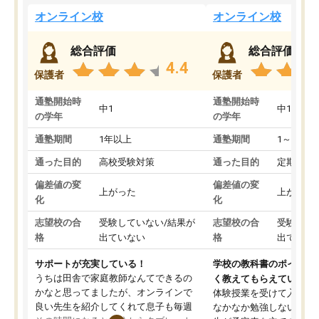
オンライン校
オンライン校
総合評価
総合評価
4.4
保護者
保護者
通塾開始時
通塾開始時
中1
中1
の学年
の学年
通塾期間
1年以上
通塾期間
1～3ヵ月
通った目的
高校受験対策
通った目的
定期テス
偏差値の変
偏差値の変
上がった
上がった
化
化
志望校の合
受験していない/結果が
志望校の合
受験して
格
出ていない
格
出ていな
サポートが充実している！
学校の教科書のポイント
うちは田舎で家庭教師なんてできるの
く教えてもらえている
かなと思ってましたが、オンラインで
体験授業を受けて入塾し
良い先生を紹介してくれて息子も毎週
なかなか勉強しない息子