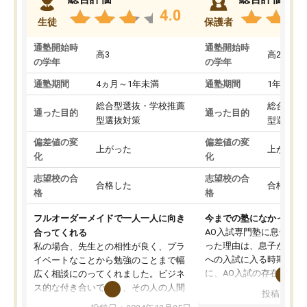
4.0
生徒
保護者
通塾開始時
通塾開始時
高3
高2
の学年
の学年
通塾期間
4ヵ月～1年未満
通塾期間
1年以上
総合型選抜・学校推薦
総合型選
通った目的
通った目的
型選抜対策
型選抜対
偏差値の変
偏差値の変
上がった
上がった
化
化
志望校の合
志望校の合
合格した
合格した
格
格
フルオーダーメイドで一人一人に向き
今までの塾になかったA
AO入試専門塾に息子を
合ってくれる
った理由は、息子が高校
私の場合、先生との相性が良く、プラ
への入試に入る時期に差
イベートなことから勉強のことまで幅
に、AO入試の存在を息
広く相談にのってくれました。ビジネ
してもその制度で合格し
ス的な付き合いでなく、その人の人間
投稿日：20
たことから、AOIに入塾
性までを適切に把握し、むきあってい