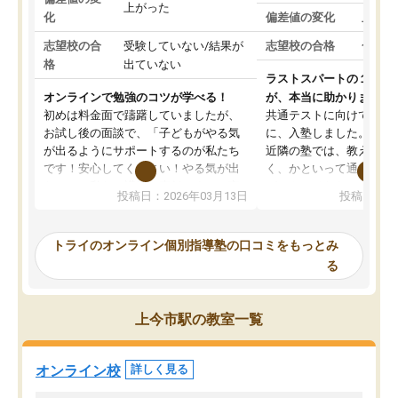
上がった
化
偏差値の変化
上がっ
志望校の合
受験していない/結果が
志望校の合格
合格し
格
出ていない
ラストスパートの１か月
オンラインで勉強のコツが学べる！
が、本当に助かりました
初めは料金面で躊躇していましたが、
共通テストに向けての追
お試し後の面談で、「子どもがやる気
に、入塾しました。田舎
が出るようにサポートするのが私たち
近隣の塾では、教えても
です！安心してください！やる気が出
く、かといって通うには
ないのは私たち講師の責任です」と言
が、トライならオンライ
投稿日：2026年03月13日
投稿日：20
ってくださり、確かに！と考えて、思
可能なので本当に助かり
い切って入塾しました。英語が苦手だ
テストの内容重視でした
ったんですが、学生の先生から学ぶこ
らないところをピンポイ
トライのオンライン個別指導塾の口コミをもっとみ
とで、勉強のコツみたいなものをつか
頂いて、とてもわかりや
る
み、徐々に成績が上がったらいいなと
していました。一生を左
思っていました。何が今足りないのか
スト、多少お金がかかっ
を的確に指導いただき、子どももびっ
思い切って入塾してよか
上今市駅の教室一覧
くりするほど楽しんでやる気を持って
塾を受けています。狙い通り、少しず
つ成績も上がり、苦手意識も無くなっ
オンライン校
詳しく見る
てきたので、さらに苦手な数学も追加