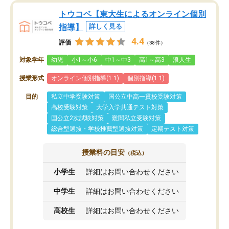
トウコベ【東大生によるオンライン個別
指導】
詳しく見る
4.4
評価
（38件）
対象学年
幼児
小1～小6
中1～中3
高1～高3
浪人生
授業形式
オンライン個別指導(1:1)
個別指導(1:1)
目的
私立中学受験対策
国公立中高一貫校受験対策
高校受験対策
大学入学共通テスト対策
国公立2次試験対策
難関私立受験対策
総合型選抜・学校推薦型選抜対策
定期テスト対策
授業料の目安
（税込）
小学生
詳細はお問い合わせください
中学生
詳細はお問い合わせください
高校生
詳細はお問い合わせください