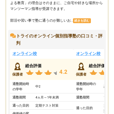
よる教育」の理念はそのままに、ご自宅や好きな場所から
マンツーマン指導が受講できます。
部活や習い事で塾に通うのが難しいお...
続きを読む
トライのオンライン個別指導塾の口コミ・評
判
オンライン校
オンライン校
総合評価
総合評価
4.2
保護者
保護者
通塾開始時
通塾開始時の
中2
高3
の学年
学年
通塾期間
4ヵ月～1年未満
通塾期間
1～3
通った目的
定期テスト対策
大学入
通った目的
対策
偏差値の変