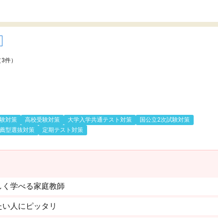
（3件）
験対策
高校受験対策
大学入学共通テスト対策
国公立2次試験対策
薦型選抜対策
定期テスト対策
しく学べる家庭教師
たい人にピッタリ