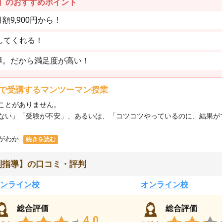
】のおすすめポイント
9,900円から！
してくれる！
導。だから満足度が高い！
で受講するマンツーマン授業
ことがありません。
ない」「受験が不安」、あるいは、「コツコツやっているのに、結果が
か...
続きを読む
別指導】の口コミ・評判
ンライン校
オンライン校
総合評価
総合評価
4.0