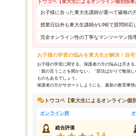
トウコベ【東大生によるオンライン個別指導
お子様に合った東大生講師が選べて破格の月額
授業日以外も東大生講師がLINEで質問対応
完全オンライン性の丁寧なマンツーマン指
お子様の学習の悩みを東大生が解決！自宅
お子様の学習に関する、保護者の方の悩みは尽きる
「親の言うことを聞かない」「部活ばかりで勉強し
ものもあるでしょう。
保護者の方がサポートしようにも、最新の教育事情がわ
トウコベ【東大生によるオンライン個
オンライン校
オ
総合評価
3.4