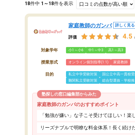
18
件中
1～18
件を表示
家庭教師のガンバ
詳しく見る
4.5
評価
対象学年
小1～小6
中1～中3
高1～高3
授業形式
オンライン個別指導(1:1)
家庭教師
目的
私立中学受験対策
国公立中高一貫校受
難関私立受験対策
総合型選抜・学校推
塾探しの窓口編集部からみた
家庭教師のガンバのおすすめポイント
「勉強が嫌い」な子こそ受けてほしい！楽
リーズナブルで明瞭な料金体系！長く続け