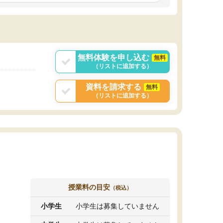
しいオリジナルのカリキュラムを提案してくれ
であれば自学自習で
ました。
1時間の代金がそれな
また24時間いつでもLINEで講師に相談できるの
用の仕方をしたかっ
で、深夜に家で勉強していて疑問や不安が生じ
これといった提案も
ても、直ぐに解消できたのは、大きなメリット
分からず辞めること
と感じました。
ていけない子にはい
無料体験を申し込む
無料
（リストに追加する）
資料を請求する
無料
（リストに追加する）
授業料の目安
（税込）
小学生
小学生は募集していません