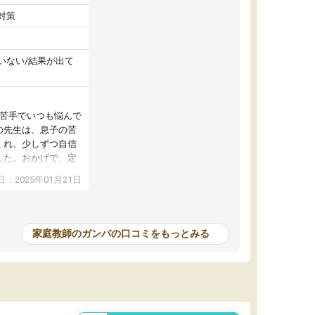
対策
いない/結果が出て
が苦手でいつも悩んで
の先生は、息子の苦
くれ、少しずつ自信
した。おかげで、定
アップし、本人もと
：2025年01月21日
家庭教師のガンバの口コミをもっとみる