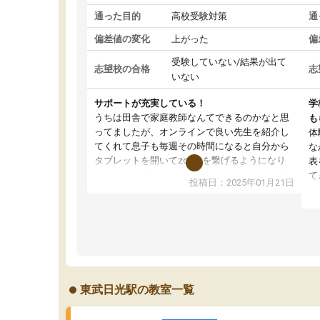
通った目的
高校受験対策
通
偏差値の変化
上がった
偏
受験していない/結果が出て
志望校の合格
志
いない
サポートが充実している！
学
うちは田舎で家庭教師なんてできるのかなと思
も
ってましたが、オンラインで良い先生を紹介し
体
てくれて息子も毎週その時間になると自分から
な
タブレットを開いてzoomを繋げるようになり
表
ました！5科目なんでもOKなのもとても気に入
て
投稿日：2025年01月21日
っています
オ
成績もだいぶ下の方でしたが、通い始めて1年ほ
い
どだった今では平均点以上の科目が増えてきま
か
した！あと1年受験まであるので無料の週末教室
て
を使用しながら頑張って欲しいと思います！
東武日光駅の教室一覧