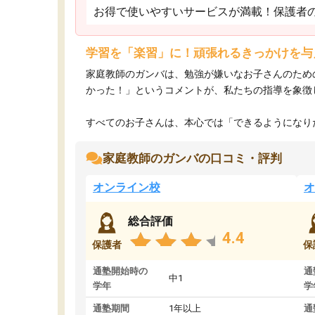
お得で使いやすいサービスが満載！保護者
学習を「楽習」に！頑張れるきっかけを与
家庭教師のガンバは、勉強が嫌いなお子さんのため
かった！」というコメントが、私たちの指導を象徴
すべてのお子さんは、本心では「できるようになりた
家庭教師のガンバの口コミ・評判
オンライン校
オ
総合評価
4.4
保護者
保
通塾開始時の
通
中1
学年
学
通塾期間
1年以上
通