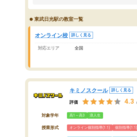
うちの子は、初回面談の講師の方で決定しまし
は
た。
内
出
東武日光駅の教室一覧
オンラインツールを使用した単語帳の共有があ
な
り宿題もそちらで出される形でした。
ま
2ヶ月で担当講師の方がお辞めになると言う事で
が
オンライン校
詳しく見る
講師変更の申し出があり、あまりに短期での変
更だった為、塾に通う事にして退会しました。
対応エリア
全国
遅れも取り戻せ、授業内容や講師の方は良かっ
たと思います。
キミノスクール
詳しく見る
4.3
評価
対象学年
高1～高3
浪人生
授業形式
オンライン個別指導(1:1)
個別指導(1:1