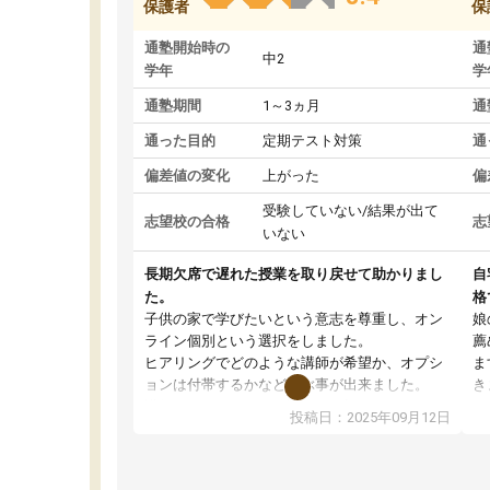
保護者
保
通塾開始時の
通
中2
学年
学
通塾期間
1～3ヵ月
通
通った目的
定期テスト対策
通
偏差値の変化
上がった
偏
受験していない/結果が出て
志望校の合格
志
いない
長期欠席で遅れた授業を取り戻せて助かりまし
自
た。
格
子供の家で学びたいという意志を尊重し、オン
娘
ライン個別という選択をしました。
薦
ヒアリングでどのような講師が希望か、オプシ
ま
ョンは付帯するかなど選ぶ事が出来ました。
き
講師とのマッチング後講師との初回ミーティン
に
投稿日：2025年09月12日
グを行い、その講師で良いか他の講師を希望す
思
るか子供との相性も見てから講師を決定する事
(
ができます。
ュ