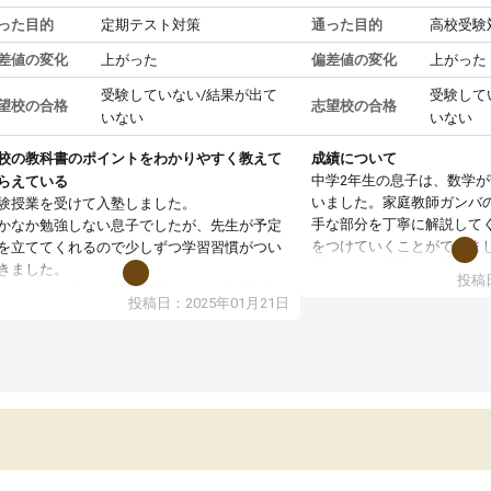
った目的
定期テスト対策
通った目的
高校受験
差値の変化
上がった
偏差値の変化
上がった
受験していない/結果が出て
受験して
望校の合格
志望校の合格
いない
いない
校の教科書のポイントをわかりやすく教えて
成績について
中学2年生の息子は、数学
らえている
いました。家庭教師ガンバ
験授業を受けて入塾しました。
手な部分を丁寧に解説して
かなか勉強しない息子でしたが、先生が予定
をつけていくことができま
を立ててくれるので少しずつ学習習慣がつい
期テストの成績が10点以上
きました。
投稿日
ても喜んでいます。
ンラインで週に一度の受講ですが、指導が無
投稿日：2025年01月21日
日も予定表に基づいて勉強したり、LINEでわ
らないところを質問できるのでとても助かっ
います。