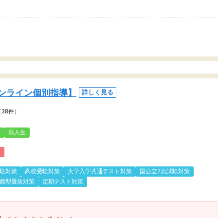
ンライン個別指導】
詳しく見る
（38件）
3
浪人生
)
験対策
高校受験対策
大学入学共通テスト対策
国公立2次試験対策
薦型選抜対策
定期テスト対策