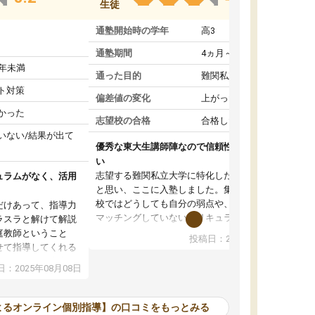
生徒
通塾開始時の学年
高3
通塾期間
4ヵ月～1年未満
1年未満
通った目的
難関私立受験対策
ト対策
偏差値の変化
上がった
かった
志望校の合格
合格した
いない/結果が出て
優秀な東大生講師陣なので信頼性や安心感が高
い
志望する難関私立大学に特化した準備をしたい
ュラムがなく、活用
と思い、ここに入塾しました。集団指導の予備
校ではどうしても自分の弱点や、志望校対策に
だけあって、指導力
マッチングしていないカリキュラムに不安を感
ラスラと解けて解説
じたからです。
庭教師ということ
投稿日：2024年02月19日
また受験のノウハウを蓄積している優秀な東大
せて指導してくれる
生講師陣をそろえていることや、完全オンライ
ラムがない。当方
：2025年08月08日
ン制というのも、ここを選んだ重要なポイント
るため、学校の教科
です。実際に入塾してみると、きめ細かいマン
な形で活用をさせて
ツーマン指導によって、自分の志望校にふさわ
間を使って進められる
よるオンライン個別指導】の口コミをもっとみる