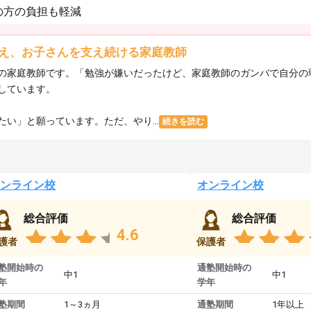
の方の負担も軽減
え、お子さんを支え続ける家庭教師
の家庭教師です。「勉強が嫌いだったけど、家庭教師のガンバで自分の
しています。
い」と願っています。ただ、やり...
続きを読む
ンライン校
オンライン校
総合評価
総合評価
4.6
護者
保護者
塾開始時の
通塾開始時の
中1
中1
年
学年
塾期間
1～3ヵ月
通塾期間
1年以上