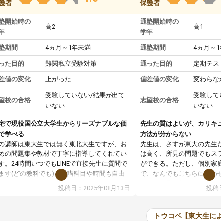
護者
保護者
塾開始時の
通塾開始時の
高2
高1
年
学年
塾期間
4ヵ月～1年未満
通塾期間
4ヵ月～
った目的
難関私立受験対策
通った目的
定期テス
差値の変化
上がった
偏差値の変化
変わらな
受験していない/結果が出て
受験して
望校の合格
志望校の合格
いない
いない
宅で現役国公立大学生からリーズナブルな価
先生の質はよいが、カリキ
で学べる
方法が分からない
の講師は東大生では無く東北大生ですが、お
先生は、さすが東大の先生
めの問題集や教材で丁寧に指導してくれてい
は高く、所見の問題でもス
す。24時間いつでもLINEで直接先生に質問で
ができる。ただし、個別家
ます(どの教科でも)。受講科目や時間も自由
で、なんでもこちらに合わ
決めれるので、個人に合った勉強ができると
のだが、具体的なカリキュ
投稿日：2025年08月13日
投稿日
います。カリキュラム相談みたいなのがあり
は、授業の先取り学習をす
有料)、受験までにどんなことをどんなスケジ
書を一緒に進めていくよう
ールでやっていくか相談したのですが、それ
いただいたが、1時間の時
トウコベ【東大生に