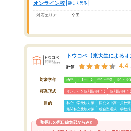
オンライン校
詳しく見る
対応エリア
全国
トウコベ【東大生によるオ
4.4
評価
対象学年
幼児
小1～小6
中1～中3
高1～高
授業形式
オンライン個別指導(1:1)
個別指導(1:1
目的
私立中学受験対策
国公立中高一貫校受
難関私立受験対策
総合型選抜・学校推
塾探しの窓口編集部からみた