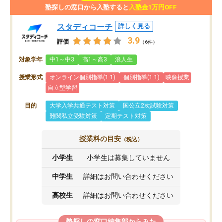
塾探しの窓口から入塾すると
入塾金1万円OFF
スタディコーチ
詳しく見る
3.9
評価
（6件）
対象学年
中1～中3
高1～高3
浪人生
授業形式
オンライン個別指導(1:1)
個別指導(1:1)
映像授業
自立型学習
目的
大学入学共通テスト対策
国公立2次試験対策
難関私立受験対策
定期テスト対策
授業料の目安
（税込）
小学生
小学生は募集していません
中学生
詳細はお問い合わせください
高校生
詳細はお問い合わせください
塾探しの窓口編集部からみた