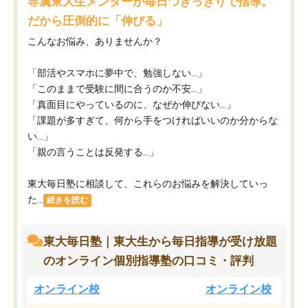
専属東大生メンターが毎日つきっきりで指導。
だから圧倒的に「伸びる」
こんなお悩み、ありませんか？
「部活やスマホに夢中で、勉強しない…」
「このままで受験に間に合うのか不安…」
「真面目にやっているのに、なぜか伸びない…」
「課題が多すぎて、何から手をつければいいのか分からな
い…」
「親の言うことは反発する…」
東大毎日塾に相談して、これらのお悩みを解決していっ
た...
続きを読む
東大毎日塾｜東大生から毎日指導が受け放題
のオンライン個別指導塾の口コミ・評判
オンライン校
オンライン校