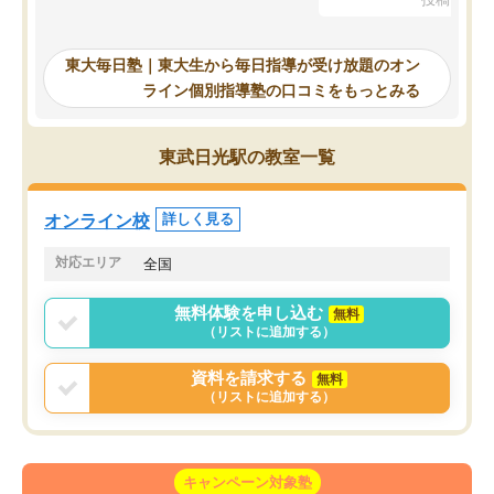
を踏まえ、浪人が決まった際に勉強計
画を考えてもらえる塾を探した結果、
東大毎日塾にたどり着きました。学習
東大毎日塾｜東大生から毎日指導が受け放題のオン
の長期計画や日々の勉強のやり方につ
ライン個別指導塾の口コミをもっとみる
いて客観的なアドバイスをいただけた
ので、自信をもって受験勉強を進める
ことができました。自分のように勉強
東武日光駅の教室一覧
のやり方や進捗管理で苦労している方
には特におすすめしたい塾です。
オンライン校
詳しく見る
対応エリア
全国
無料体験を申し込む
無料
（リストに追加する）
資料を請求する
無料
（リストに追加する）
キャンペーン対象塾