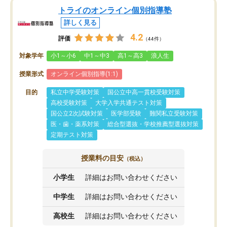
トライのオンライン個別指導塾
詳しく見る
4.2
評価
（44件）
対象学年
小1～小6
中1～中3
高1～高3
浪人生
授業形式
オンライン個別指導(1:1)
目的
私立中学受験対策
国公立中高一貫校受験対策
高校受験対策
大学入学共通テスト対策
国公立2次試験対策
医学部受験
難関私立受験対策
医・歯・薬系対策
総合型選抜・学校推薦型選抜対策
定期テスト対策
授業料の目安
（税込）
小学生
詳細はお問い合わせください
中学生
詳細はお問い合わせください
高校生
詳細はお問い合わせください