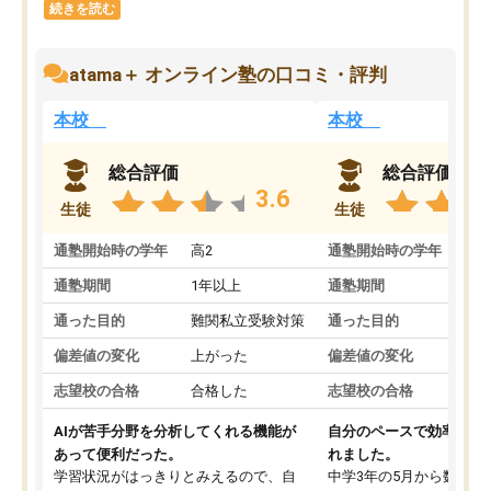
続きを読む
atama＋ オンライン塾の口コミ・評判
本校
本校
総合評価
総合評価
3.6
生徒
生徒
通塾開始時の学年
高2
通塾開始時の学年
中
通塾期間
1年以上
通塾期間
通った目的
難関私立受験対策
通った目的
偏差値の変化
上がった
偏差値の変化
志望校の合格
合格した
志望校の合格
AIが苦手分野を分析してくれる機能が
自分のペースで効率よく
あって便利だった。
れました。
学習状況がはっきりとみえるので、自
中学3年の5月から数学・