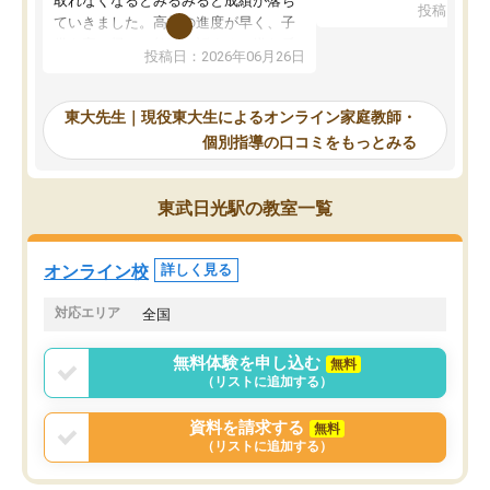
取れなくなるとみるみると成績が落ち
投稿日：20
で、当初は模試でD判定
ていきました。高校の進度が早く、子
していたのですが、やは
供も家に帰って勉強の話すると嫌な反
投稿日：2026年06月26日
験勉強に詳しく、先生か
応を示します。東大先生にお願いして
受け合格できました。ま
からは効率的な計画を先生が立ててく
自習室が毎日使えていつ
れるので、親としても安心です。毎日
東大先生｜現役東大生によるオンライン家庭教師・
るのが心強かったようで
使える自習室とかもあり、わからない
個別指導の口コミをもっとみる
謝です。
ところがあれば先生が回答してくれる
のも重宝しています。
東武日光駅の教室一覧
オンライン校
詳しく見る
対応エリア
全国
無料体験を申し込む
無料
（リストに追加する）
資料を請求する
無料
（リストに追加する）