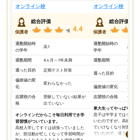
オンライン校
オンライン校
総合評価
総合評価
4.4
保護者
保護者
通塾開始時
通塾開始時の
高1
高3
の学年
学年
通塾期間
4ヵ月～1年未満
通塾期間
4ヵ月
通った目的
定期テスト対策
大学入
通った目的
対策
偏差値の変
変わらなかった
化
偏差値の変化
上がっ
志望校の合
受験していない/結果が
志望校の合格
合格し
格
出ていない
東大生ってやっぱりすご
息子は中学まではそこそ
オンラインだからこそ毎日利用でき学
いたのですが、高校に入
習習慣がついています。
ていけなくなり対面の塾
高校入学してすぐは頑張っていました
でいたので、違うアプロ
が、部活動が忙しくなって学習時間が
考えて入りました。地元