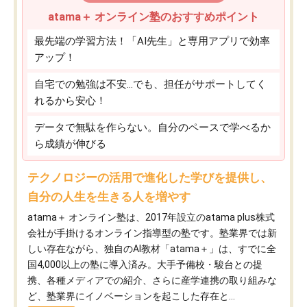
atama＋ オンライン塾のおすすめポイント
最先端の学習方法！「AI先生」と専用アプリで効率
アップ！
自宅での勉強は不安…でも、担任がサポートしてく
れるから安心！
データで無駄を作らない。自分のペースで学べるか
ら成績が伸びる
テクノロジーの活用で進化した学びを提供し、
自分の人生を生きる人を増やす
atama＋ オンライン塾は、2017年設立のatama plus株式
会社が手掛けるオンライン指導型の塾です。塾業界では新
しい存在ながら、独自のAI教材「atama＋」は、すでに全
国4,000以上の塾に導入済み。大手予備校・駿台との提
携、各種メディアでの紹介、さらに産学連携の取り組みな
ど、塾業界にイノベーションを起こした存在と...