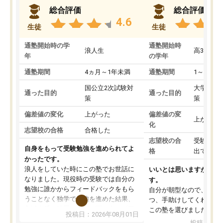
総合評価
総合評価
4.6
生徒
生徒
通塾開始時の学
通塾開始時
浪人生
高3
年
の学年
通塾期間
4ヵ月～1年未満
通塾期間
1～3ヵ月
国公立2次試験対
大学入学
通った目的
通った目的
策
策
偏差値の変化
上がった
偏差値の変
上がった
化
志望校の合格
合格した
志望校の合
受験して
自身をもって受験勉強を進められてよ
格
出ていな
かったです。
浪人をしていた時にこの塾でお世話に
いいとは思いますが、料
なりました。現役時の受験では自分の
す。
勉強に誰かからフィードバックをもら
自分が朝型なので、自習
うことなく独学で勉強を進めた結果、
つ、手助けしてくれる設
入試本番に地歴の学習が間に合わず不
この塾を選びました。
投稿日：2026年08月01日
合格となってしまいました。その経験
投稿日：20