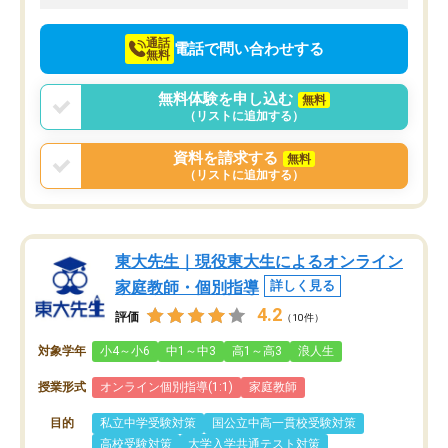
向けて頑張っています。
通話
電話で問い合わせする
無料
無料体験を申し込む
無料
（リストに追加する）
資料を請求する
無料
（リストに追加する）
東大先生｜現役東大生によるオンライン
家庭教師・個別指導
詳しく見る
4.2
評価
（10件）
対象学年
小4～小6
中1～中3
高1～高3
浪人生
授業形式
オンライン個別指導(1:1)
家庭教師
目的
私立中学受験対策
国公立中高一貫校受験対策
高校受験対策
大学入学共通テスト対策