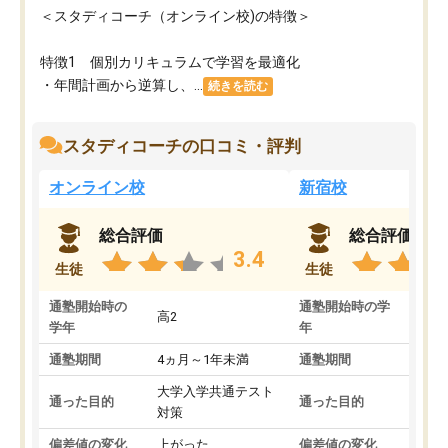
＜スタディコーチ（オンライン校)の特徴＞
特徴1 個別カリキュラムで学習を最適化
・年間計画から逆算し、...
続きを読む
スタディコーチの口コミ・評判
オンライン校
新宿校
総合評価
総合評価
3.4
生徒
生徒
通塾開始時の
通塾開始時の学
高2
高2
学年
年
通塾期間
4ヵ月～1年未満
通塾期間
1～
大学入学共通テスト
国公
通った目的
通った目的
対策
策
偏差値の変化
上がった
偏差値の変化
変わ