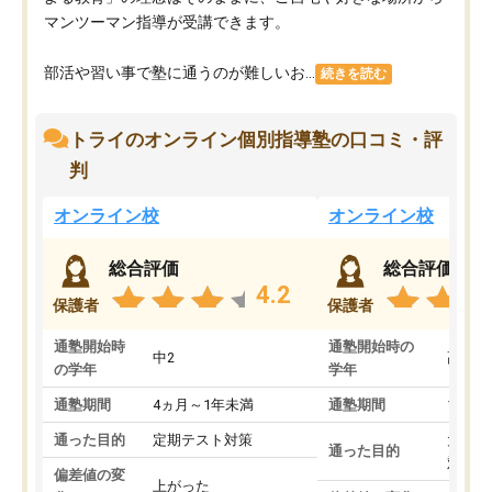
マンツーマン指導が受講できます。
部活や習い事で塾に通うのが難しいお...
続きを読む
トライのオンライン個別指導塾の口コミ・評
判
オンライン校
オンライン校
総合評価
総合評価
4.2
保護者
保護者
通塾開始時
通塾開始時の
中2
高3
の学年
学年
通塾期間
4ヵ月～1年未満
通塾期間
1～3
通った目的
定期テスト対策
大学入
通った目的
対策
偏差値の変
上がった