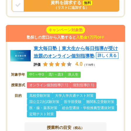
資料を請求する
無料
（リストに追加する）
キャンペーン対象塾
塾探しの窓口から入塾すると
入塾金1万円OFF
東大毎日塾｜東大生から毎日指導が受け
放題のオンライン個別指導塾
詳しく見る
4.0
評価
（116件）
対象学年
中1～中3
高1～高3
浪人生
授業形式
オンライン個別指導(1:1)
個別指導(1:1)
目的
高校受験対策
大学入学共通テスト対策
国公立2次試験対策
医学部受験
難関私立受験対策
医・歯・薬系対策
総合型選抜・学校推薦型選抜対策
定期テスト対策
授業料の目安
（税込）