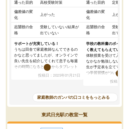
通った目的
高校受験対策
通った目的
定期テス
偏差値の変
偏差値の変
上がった
上がった
化
化
志望校の合
受験していない/結果が
志望校の合
受験して
格
出ていない
格
出ていな
サポートが充実している！
学校の教科書のポイント
うちは田舎で家庭教師なんてできるの
く教えてもらえている
かなと思ってましたが、オンラインで
体験授業を受けて入塾し
良い先生を紹介してくれて息子も毎週
なかなか勉強しない息子
その時間になると自分からタブレット
生が予定表を立ててくれ
を開いてzoomを繋げるようになりまし
つ学習習慣がついてきま
投稿日：2025年01月21日
た！5科目なんでもOKなのもとても気
オンラインで週に一度の
投稿日：20
に入っています
指導が無い日も予定表に
成績もだいぶ下の方でしたが、通い始
したり、LINEでわから
めて1年ほどだった今では平均点以上の
問できるのでとても助か
家庭教師のガンバの口コミをもっとみる
科目が増えてきました！あと1年受験ま
であるので無料の週末教室を使用しな
がら頑張って欲しいと思います！
東武日光駅の教室一覧