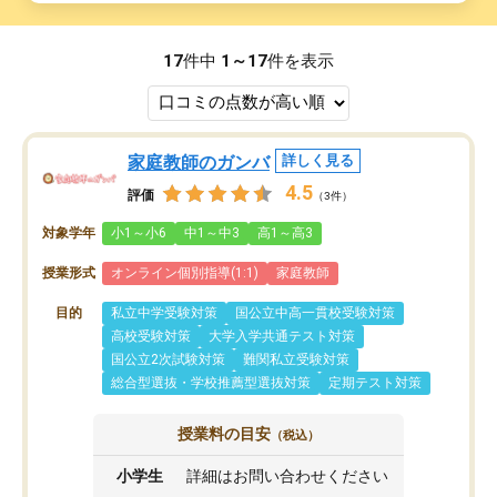
17
件中
1～17
件を表示
家庭教師のガンバ
詳しく見る
4.5
評価
（3件）
対象学年
小1～小6
中1～中3
高1～高3
授業形式
オンライン個別指導(1:1)
家庭教師
目的
私立中学受験対策
国公立中高一貫校受験対策
高校受験対策
大学入学共通テスト対策
国公立2次試験対策
難関私立受験対策
総合型選抜・学校推薦型選抜対策
定期テスト対策
授業料の目安
（税込）
小学生
詳細はお問い合わせください