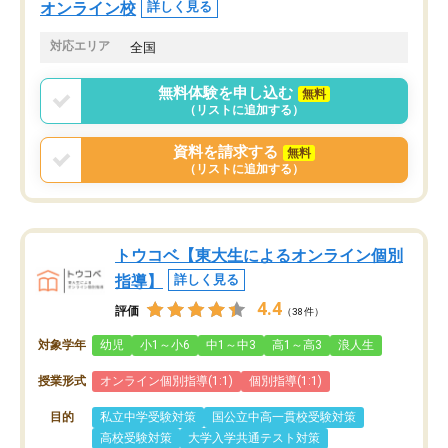
オンライン校
詳しく見る
対応エリア
全国
無料体験を申し込む
無料
（リストに追加する）
資料を請求する
無料
（リストに追加する）
トウコベ【東大生によるオンライン個別
指導】
詳しく見る
4.4
評価
（38件）
対象学年
幼児
小1～小6
中1～中3
高1～高3
浪人生
授業形式
オンライン個別指導(1:1)
個別指導(1:1)
目的
私立中学受験対策
国公立中高一貫校受験対策
高校受験対策
大学入学共通テスト対策