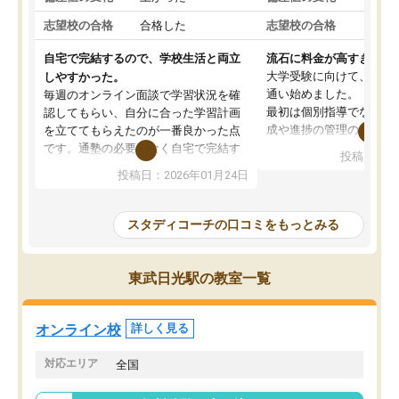
志望校の合格
合格した
志望校の合格
合格
自宅で完結するので、学校生活と両立
流石に料金が高すぎる
大学受験に向けて、高2
しやすかった。
通い始めました。
毎週のオンライン面談で学習状況を確
最初は個別指導でなく、
認してもらい、自分に合った学習計画
成や進捗の管理のみのコ
を立ててもらえたのが一番良かった点
ていましたが、あまり効
です。通塾の必要がなく自宅で完結す
投稿日：20
じ個別指導コースに変更
るため、学校や部活と両立しやすかっ
投稿日：2026年01月24日
講師には早稲田大学生の
たです。コーチが現役大学生で相談し
れましたが、はっきり言
やすく、勉強面だけでなく受験期の不
性が良くなかったです。
安も気軽に話せました。勉強習慣が身
スタディコーチの口コミをもっとみる
モチベーションが上がら
についたと感じています。また、チャ
にやめてしまいました。
ットで質問できるのも便利でした。一
追加で料金を払うことで
人では迷いがちだった受験勉強を、最
東武日光駅の教室一覧
方に変更することも可能
後まで続けられたのはこの塾のおかげ
の方の予定が空いていな
だと思います。
そもそも月謝が高い塾な
オンライン校
詳しく見る
人には合わないと思いま
総合してあまりお勧めで
対応エリア
全国
りませんでした。
唯一、塾内の設備だけは