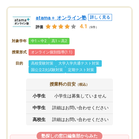
atama＋ オンライン塾
詳しく見る
4.1
評価
（9件）
対象学年
中1～中2
高1～高2
授業形式
オンライン個別指導(1:1)
目的
高校受験対策
大学入学共通テスト対策
国公立2次試験対策
定期テスト対策
授業料の目安
（税込）
小学生
小学生は募集していません
中学生
詳細はお問い合わせください
高校生
詳細はお問い合わせください
塾探しの窓口編集部からみた