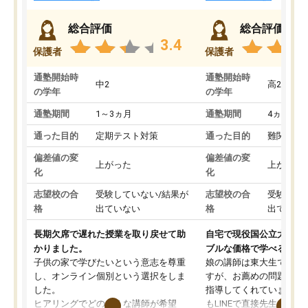
総合評価
総合評価
3.4
保護者
保護者
通塾開始時
通塾開始時
中2
高2
の学年
の学年
通塾期間
1～3ヵ月
通塾期間
4ヵ月～1
通った目的
定期テスト対策
通った目的
難関私立
偏差値の変
偏差値の変
上がった
上がった
化
化
志望校の合
受験していない/結果が
志望校の合
受験して
格
出ていない
格
出ていな
長期欠席で遅れた授業を取り戻せて助
自宅で現役国公立大学生
かりました。
ブルな価格で学べる
子供の家で学びたいという意志を尊重
娘の講師は東大生では無
し、オンライン個別という選択をしま
すが、お薦めの問題集や
した。
指導してくれています。2
ヒアリングでどのような講師が希望
もLINEで直接先生に質問