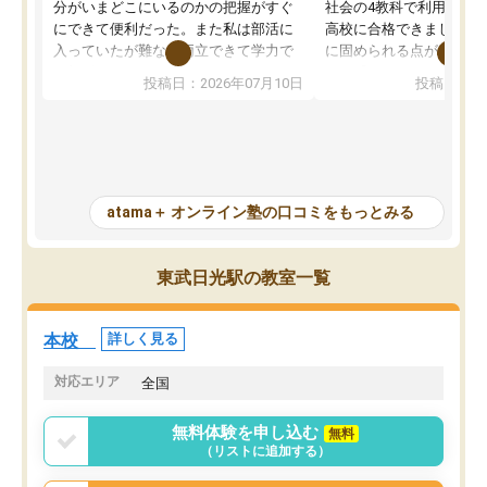
分がいまどこにいるのかの把握がすぐ
社会の4教科で利用し、偏
にできて便利だった。また私は部活に
高校に合格できました。
入っていたが難なく両立できて学力で
に固められる点が魅力で
も部活でも結果を残すことができてよ
れる「ウォームアップ」
投稿日：2026年07月10日
投稿日：20
かった。また問題演習の際に、自分が
項目のおかげで、手軽に
一度間違えた問題を繰り返し学習でき
せられます。何度も間違
たので苦手だった英語の克服につなが
「特訓」項目で徹底的に
った点もよかった。ただAIをアピール
め、苦手克服に非常に役
して活用するのは良かった点もあった
また、その日の勉強時間
が、自分で自分の管理ができない人に
元数が可視化されるので
atama＋ オンライン塾の口コミをもっとみる
とっては難しい部分もあるのではない
しながら意欲的に取り組
かと思った。
常に効果を実感している
になった現在も大学受験
東武日光駅の教室一覧
して利用しており、自信
すめできる塾です。
本校
詳しく見る
対応エリア
全国
無料体験を申し込む
無料
（リストに追加する）