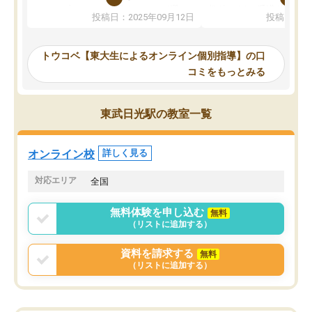
か、オプションは付帯するかなど選ぶ
教科でも)。受講科目や
投稿日：2025年09月12日
投稿日：20
事が出来ました。
めれるので、個人に合っ
講師とのマッチング後講師との初回ミ
ると思います。カリキュ
ーティングを行い、その講師で良いか
いなのがあり(有料)、受
トウコベ【東大生によるオンライン個別指導】の口
他の講師を希望するか子供との相性も
ことをどんなスケジュー
コミをもっとみる
見てから講師を決定する事ができま
くか相談したのですが、
す。
ち期待したものではなく
うちの子は、初回面談の講師の方で決
内容でした。それでも明
東武日光駅の教室一覧
定しました。
やる気も出ましたし、苦
くなってきたようなので
オンラインツールを使用した単語帳の
お願いして良かったと思
オンライン校
詳しく見る
共有があり宿題もそちらで出される形
も合わなければチェンジ
でした。
娘は3科目ともずっと同
対応エリア
全国
2ヶ月で担当講師の方がお辞めになると
言う事で講師変更の申し出があり、あ
無料体験を申し込む
無料
まりに短期での変更だった為、塾に通
（リストに追加する）
う事にして退会しました。遅れも取り
戻せ、授業内容や講師の方は良かった
資料を請求する
無料
と思います。
（リストに追加する）