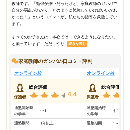
教師です。「勉強が嫌いだったけど、家庭教師のガンバで
自分の弱点がわかり、どのように勉強していけばいいかわ
かった！」というコメントが、私たちの指導を象徴してい
ます。
すべてのお子さんは、本心では「できるようになりたい」
と願っています。ただ、やり...
続きを読む
家庭教師のガンバの口コミ・評判
オンライン校
オンライン校
総合評価
総合評価
4.4
保護者
保護者
通塾開始時
通塾開始時
中1
中1
の学年
の学年
通塾期間
1年以上
通塾期間
1～3ヵ月