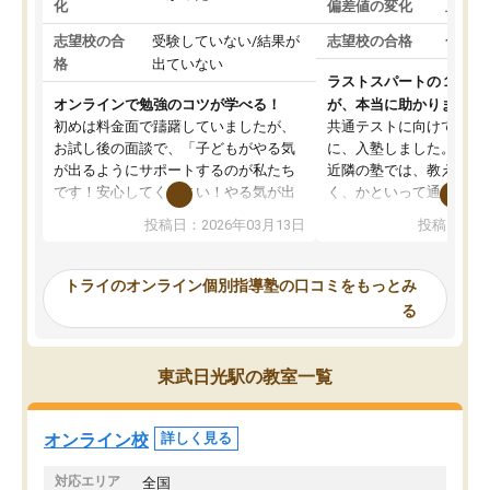
化
偏差値の変化
上がっ
志望校の合
受験していない/結果が
志望校の合格
合格し
格
出ていない
ラストスパートの１か月
オンラインで勉強のコツが学べる！
が、本当に助かりました
初めは料金面で躊躇していましたが、
共通テストに向けての追
お試し後の面談で、「子どもがやる気
に、入塾しました。田舎
が出るようにサポートするのが私たち
近隣の塾では、教えても
です！安心してください！やる気が出
く、かといって通うには
ないのは私たち講師の責任です」と言
が、トライならオンライ
投稿日：2026年03月13日
投稿日：20
ってくださり、確かに！と考えて、思
可能なので本当に助かり
い切って入塾しました。英語が苦手だ
テストの内容重視でした
ったんですが、学生の先生から学ぶこ
らないところをピンポイ
トライのオンライン個別指導塾の口コミをもっとみ
とで、勉強のコツみたいなものをつか
頂いて、とてもわかりや
る
み、徐々に成績が上がったらいいなと
していました。一生を左
思っていました。何が今足りないのか
スト、多少お金がかかっ
を的確に指導いただき、子どももびっ
思い切って入塾してよか
東武日光駅の教室一覧
くりするほど楽しんでやる気を持って
塾を受けています。狙い通り、少しず
つ成績も上がり、苦手意識も無くなっ
オンライン校
詳しく見る
てきたので、さらに苦手な数学も追加
でお願いしました。来年の高校受験に
対応エリア
全国