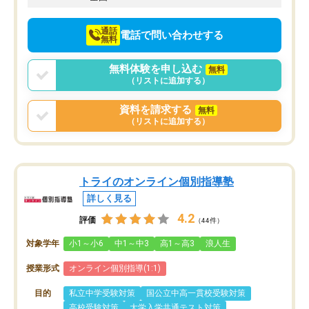
通話
電話で問い合わせする
無料
無料体験を申し込む
無料
（リストに追加する）
資料を請求する
無料
（リストに追加する）
トライのオンライン個別指導塾
詳しく見る
4.2
評価
（44件）
対象学年
小1～小6
中1～中3
高1～高3
浪人生
授業形式
オンライン個別指導(1:1)
目的
私立中学受験対策
国公立中高一貫校受験対策
高校受験対策
大学入学共通テスト対策