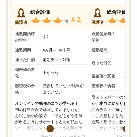
総合評価
総合評価
4.2
保護者
保護者
通塾開始時
通塾開始時の
中2
高3
の学年
学年
通塾期間
4ヵ月～1年未満
通塾期間
1～3
通った目的
定期テスト対策
大学入
通った目的
対策
偏差値の変
上がった
化
偏差値の変化
上がっ
志望校の合
受験していない/結果が
志望校の合格
合格し
格
出ていない
ラストスパートの１か月
オンラインで勉強のコツが学べる！
が、本当に助かりました
初めは料金面で躊躇していましたが、
共通テストに向けての追
お試し後の面談で、「子どもがやる気
に、入塾しました。田舎
が出るようにサポートするのが私たち
近隣の塾では、教えても
です！安心してください！やる気が出
く、かといって通うには
ないのは私たち講師の責任です」と言
が、トライならオンライ