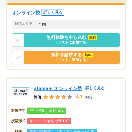
オンライン校
詳しく見る
対応エリア
全国
無料体験を申し込む
無料
（リストに追加する）
資料を請求する
無料
（リストに追加する）
atama＋ オンライン塾
詳しく見る
4.1
評価
（9件）
対象学年
中1～中2
高1～高2
授業形式
オンライン個別指導(1:1)
目的
高校受験対策
大学入学共通テスト対策