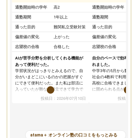
通塾開始時の学年
高2
通塾開始時の学年
中
通塾期間
1年以上
通塾期間
通った目的
難関私立受験対策
通った目的
偏差値の変化
上がった
偏差値の変化
志望校の合格
合格した
志望校の合格
AIが苦手分野を分析してくれる機能が
自分のペースで効率よく
あって便利だった。
れました。
学習状況がはっきりとみえるので、自
中学3年の5月から数学・
分がいまどこにいるのかの把握がすぐ
社会の4教科で利用し、偏
にできて便利だった。また私は部活に
高校に合格できました。
入っていたが難なく両立できて学力で
に固められる点が魅力で
も部活でも結果を残すことができてよ
れる「ウォームアップ」
投稿日：2026年07月10日
投稿日：20
かった。また問題演習の際に、自分が
項目のおかげで、手軽に
一度間違えた問題を繰り返し学習でき
せられます。何度も間違
たので苦手だった英語の克服につなが
「特訓」項目で徹底的に
った点もよかった。ただAIをアピール
め、苦手克服に非常に役
して活用するのは良かった点もあった
また、その日の勉強時間
が、自分で自分の管理ができない人に
元数が可視化されるので
atama＋ オンライン塾の口コミをもっとみる