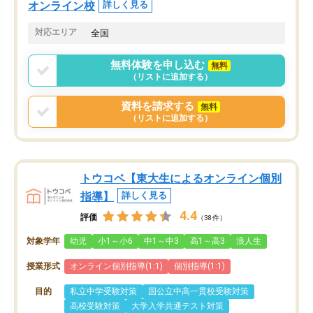
オンライン校
詳しく見る
対応エリア
全国
無料体験を申し込む
無料
（リストに追加する）
資料を請求する
無料
（リストに追加する）
トウコベ【東大生によるオンライン個別
指導】
詳しく見る
4.4
評価
（38件）
対象学年
幼児
小1～小6
中1～中3
高1～高3
浪人生
授業形式
オンライン個別指導(1:1)
個別指導(1:1)
目的
私立中学受験対策
国公立中高一貫校受験対策
高校受験対策
大学入学共通テスト対策