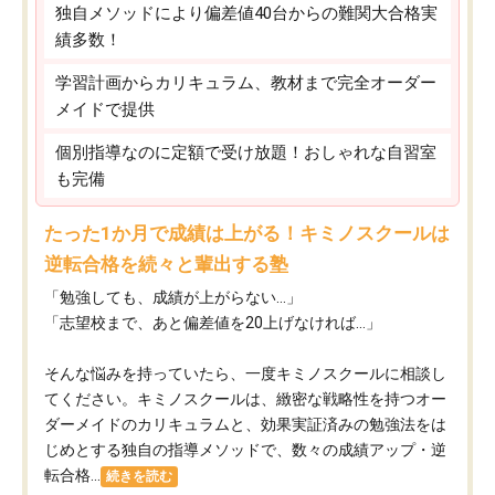
独自メソッドにより偏差値40台からの難関大合格実
績多数！
学習計画からカリキュラム、教材まで完全オーダー
メイドで提供
個別指導なのに定額で受け放題！おしゃれな自習室
も完備
たった1か月で成績は上がる！キミノスクールは
逆転合格を続々と輩出する塾
「勉強しても、成績が上がらない…」
「志望校まで、あと偏差値を20上げなければ…」
そんな悩みを持っていたら、一度キミノスクールに相談し
てください。キミノスクールは、緻密な戦略性を持つオー
ダーメイドのカリキュラムと、効果実証済みの勉強法をは
じめとする独自の指導メソッドで、数々の成績アップ・逆
転合格...
続きを読む