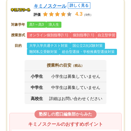
キミノスクール
詳しく見る
4.3
評価
（5件）
対象学年
高1～高3
浪人生
授業形式
オンライン個別指導(1:1)
個別指導(1:1)
自立型学習
目的
大学入学共通テスト対策
国公立2次試験対策
難関私立受験対策
総合型選抜・学校推薦型選抜対策
授業料の目安
（税込）
小学生
小学生は募集していません
中学生
中学生は募集していません
高校生
詳細はお問い合わせください
塾探しの窓口編集部からみた
キミノスクールのおすすめポイント