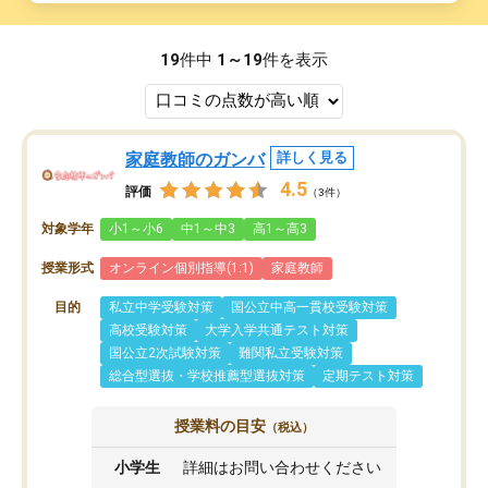
19
件中
1～19
件を表示
家庭教師のガンバ
詳しく見る
4.5
評価
（3件）
対象学年
小1～小6
中1～中3
高1～高3
授業形式
オンライン個別指導(1:1)
家庭教師
目的
私立中学受験対策
国公立中高一貫校受験対策
高校受験対策
大学入学共通テスト対策
国公立2次試験対策
難関私立受験対策
総合型選抜・学校推薦型選抜対策
定期テスト対策
授業料の目安
（税込）
小学生
詳細はお問い合わせください