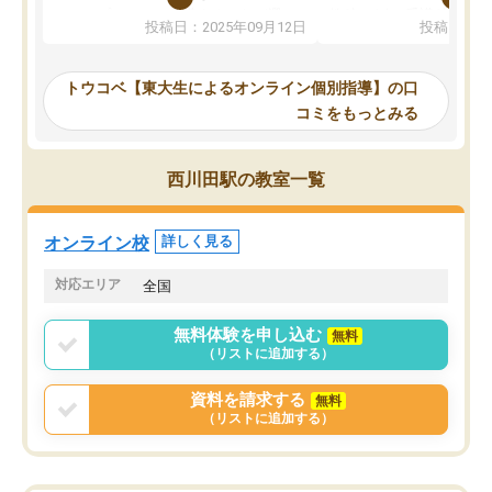
か、オプションは付帯するかなど選ぶ
教科でも)。受講科目や
投稿日：2025年09月12日
投稿日：20
事が出来ました。
めれるので、個人に合っ
講師とのマッチング後講師との初回ミ
ると思います。カリキュ
ーティングを行い、その講師で良いか
いなのがあり(有料)、受
トウコベ【東大生によるオンライン個別指導】の口
他の講師を希望するか子供との相性も
ことをどんなスケジュー
コミをもっとみる
見てから講師を決定する事ができま
くか相談したのですが、
す。
ち期待したものではなく
うちの子は、初回面談の講師の方で決
内容でした。それでも明
西川田駅の教室一覧
定しました。
やる気も出ましたし、苦
くなってきたようなので
オンラインツールを使用した単語帳の
お願いして良かったと思
オンライン校
詳しく見る
共有があり宿題もそちらで出される形
も合わなければチェンジ
でした。
娘は3科目ともずっと同
対応エリア
全国
2ヶ月で担当講師の方がお辞めになると
言う事で講師変更の申し出があり、あ
無料体験を申し込む
無料
まりに短期での変更だった為、塾に通
（リストに追加する）
う事にして退会しました。遅れも取り
戻せ、授業内容や講師の方は良かった
資料を請求する
無料
と思います。
（リストに追加する）