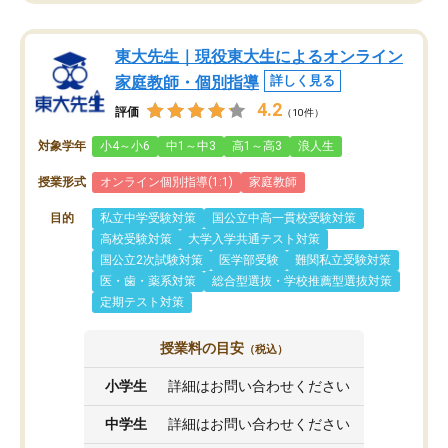
東大先生｜現役東大生によるオンライン
家庭教師・個別指導
詳しく見る
4.2
評価
（10件）
対象学年
小4～小6
中1～中3
高1～高3
浪人生
授業形式
オンライン個別指導(1:1)
家庭教師
目的
私立中学受験対策
国公立中高一貫校受験対策
高校受験対策
大学入学共通テスト対策
国公立2次試験対策
医学部受験
難関私立受験対策
医・歯・薬系対策
総合型選抜・学校推薦型選抜対策
定期テスト対策
授業料の目安
（税込）
小学生
詳細はお問い合わせください
中学生
詳細はお問い合わせください