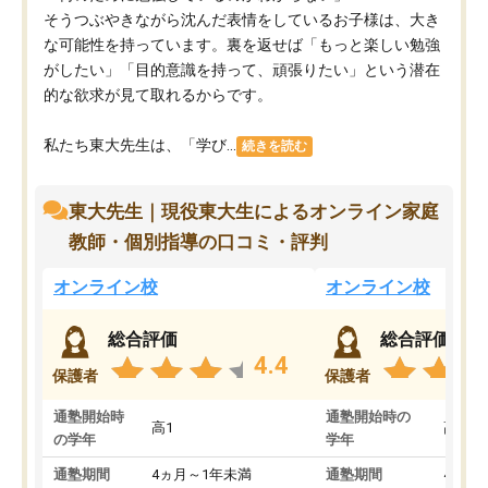
そうつぶやきながら沈んだ表情をしているお子様は、大き
な可能性を持っています。裏を返せば「もっと楽しい勉強
がしたい」「目的意識を持って、頑張りたい」という潜在
的な欲求が見て取れるからです。
私たち東大先生は、「学び...
続きを読む
東大先生｜現役東大生によるオンライン家庭
教師・個別指導の口コミ・評判
オンライン校
オンライン校
総合評価
総合評価
4.4
保護者
保護者
通塾開始時
通塾開始時の
高1
高3
の学年
学年
通塾期間
4ヵ月～1年未満
通塾期間
4ヵ月