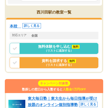
とっては難しい部分もあるのではない
しながら意欲的に取り組
かと思った。
常に効果を実感している
になった現在も大学受験
西川田駅の教室一覧
して利用しており、自信
すめできる塾です。
本校
詳しく見る
対応エリア
全国
無料体験を申し込む
無料
（リストに追加する）
資料を請求する
無料
（リストに追加する）
キャンペーン対象塾
塾探しの窓口から入塾すると
入塾金1万円OFF
東大毎日塾｜東大生から毎日指導が受け
放題のオンライン個別指導塾
詳しく見る