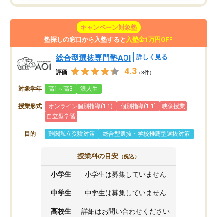
キャンペーン対象塾
塾探しの窓口から入塾すると
入塾金1万円OFF
総合型選抜専門塾AOI
詳しく見る
4.3
評価
（3件）
対象学年
高1～高3
浪人生
授業形式
オンライン個別指導(1:1)
個別指導(1:1)
映像授業
自立型学習
目的
難関私立受験対策
総合型選抜・学校推薦型選抜対策
授業料の目安
（税込）
小学生
小学生は募集していません
中学生
中学生は募集していません
高校生
詳細はお問い合わせください