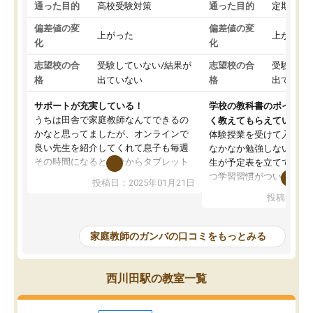
通った目的
高校受験対策
通った目的
定期テス
偏差値の変
偏差値の変
上がった
上がった
化
化
志望校の合
受験していない/結果が
志望校の合
受験して
格
出ていない
格
出ていな
サポートが充実している！
学校の教科書のポイント
うちは田舎で家庭教師なんてできるの
く教えてもらえている
かなと思ってましたが、オンラインで
体験授業を受けて入塾し
良い先生を紹介してくれて息子も毎週
なかなか勉強しない息子
その時間になると自分からタブレット
生が予定表を立ててくれ
を開いてzoomを繋げるようになりまし
つ学習習慣がついてきま
投稿日：2025年01月21日
た！5科目なんでもOKなのもとても気
オンラインで週に一度の
投稿日：20
に入っています
指導が無い日も予定表に
成績もだいぶ下の方でしたが、通い始
したり、LINEでわから
めて1年ほどだった今では平均点以上の
問できるのでとても助か
家庭教師のガンバの口コミをもっとみる
科目が増えてきました！あと1年受験ま
であるので無料の週末教室を使用しな
がら頑張って欲しいと思います！
西川田駅の教室一覧