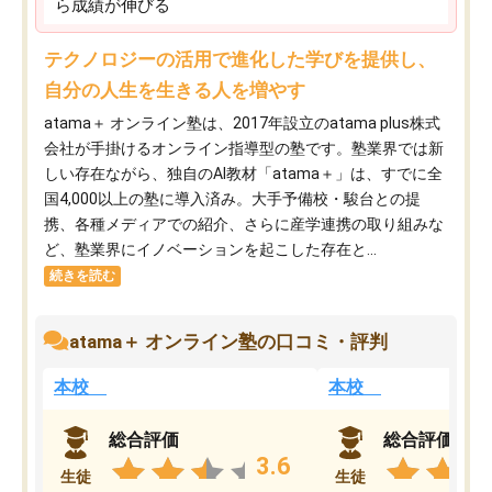
ら成績が伸びる
テクノロジーの活用で進化した学びを提供し、
自分の人生を生きる人を増やす
atama＋ オンライン塾は、2017年設立のatama plus株式
会社が手掛けるオンライン指導型の塾です。塾業界では新
しい存在ながら、独自のAI教材「atama＋」は、すでに全
国4,000以上の塾に導入済み。大手予備校・駿台との提
携、各種メディアでの紹介、さらに産学連携の取り組みな
ど、塾業界にイノベーションを起こした存在と...
続きを読む
atama＋ オンライン塾の口コミ・評判
本校
本校
総合評価
総合評価
3.6
生徒
生徒