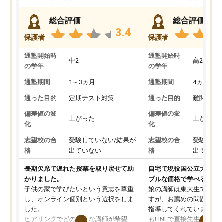
総合評価
総合評価
3.4
保護者
保護者
通塾開始時
通塾開始時
中2
高2
の学年
の学年
通塾期間
1～3ヵ月
通塾期間
4ヵ月～1
通った目的
定期テスト対策
通った目的
難関私立
偏差値の変
偏差値の変
上がった
上がった
化
化
志望校の合
受験していない/結果が
志望校の合
受験して
格
出ていない
格
出ていな
長期欠席で遅れた授業を取り戻せて助
自宅で現役国公立大学生
かりました。
ブルな価格で学べる
子供の家で学びたいという意志を尊重
娘の講師は東大生では無
し、オンライン個別という選択をしま
すが、お薦めの問題集や
した。
指導してくれています。2
ヒアリングでどのような講師が希望
もLINEで直接先生に質問