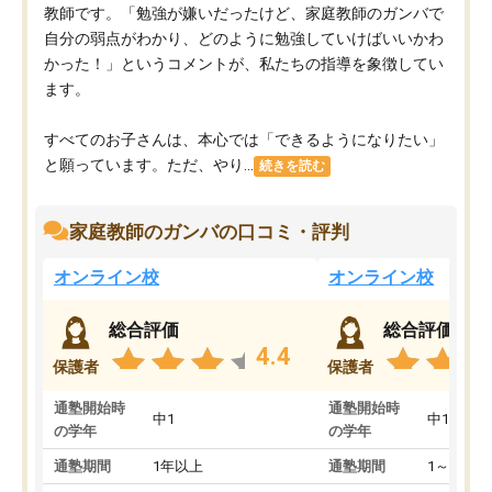
教師です。「勉強が嫌いだったけど、家庭教師のガンバで
自分の弱点がわかり、どのように勉強していけばいいかわ
かった！」というコメントが、私たちの指導を象徴してい
ます。
すべてのお子さんは、本心では「できるようになりたい」
と願っています。ただ、やり...
続きを読む
家庭教師のガンバの口コミ・評判
オンライン校
オンライン校
総合評価
総合評価
4.4
保護者
保護者
通塾開始時
通塾開始時
中1
中1
の学年
の学年
通塾期間
1年以上
通塾期間
1～3ヵ月