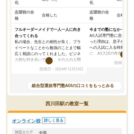
化
化
志望校の合
志望校の合
合格した
合格した
格
格
フルオーダーメイドで一人一人に向き
今までの塾になかったA
AO入試専門塾に息子を
合ってくれる
った理由は、息子が高校
私の場合、先生との相性が良く、プラ
への入試に入る時期に差
イベートなことから勉強のことまで幅
に、AO入試の存在を息
広く相談にのってくれました。ビジネ
してもその制度で合格し
ス的な付き合いでなく、その人の人間
投稿日：20
たことから、AOIに入塾
性までを適切に把握し、むきあってい
投稿日：2024年12月25日
思いました。
るなぁと強く感じることできました。
AOIでは、カウンセリン
また、他の先生の意見も聞いてみたい
で、AO入試を改めて知
と相談すると、他の先生も紹介してく
総合型選抜専門塾AOIの口コミをもっとみる
それに対しての具体的な
ださり、客観的なアドバイスもいただ
ことでした。更に子供の
くことができました（志望理由・自己
る適正等についても詳し
PR等の添削において）。そして、なに
西川田駅の教室一覧
でき、メンターの方々も
より自習室が解放されている点がよか
けてらっしゃいますので
ったです。友達と好きな時間に自習
せることができました。
し、お互いを高めあえる環境がありま
オンライン校
詳しく見る
した。
対応エリア
全国