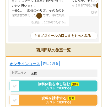
でしたが、キミノスクー
キミノスクールは本当に自分に合って
らは自習の質が劇的に変
いたと思います。
先生が毎日何をすべきか
一番は、「勉強のやり方」そのものを
投稿日：20
を明確にしてくれるので
徹底的に教わったことです。単に知識
ずに学習に取り組めるよ
を詰め込むのではなく、自学自習の習
投稿日：2026年04月16日
が一番の収穫です。
慣が身につくよう並走してくれるの
授業で教えてもらうとい
で、通塾日以外も机に向かうのが苦で
の仕方をコーチングして
はなくなりました。
キミノスクールの口コミをもっとみる
ルなので、家での学習習
身につきました。結果と
講師の方との距離も近く、親身なコー
た英語の偏差値が10以上
チングのおかげで、停滞期もモチベー
西川田駅の教室一覧
していた公立高校に無事
ションを維持できました。「やらされ
た。自分から学ぶ姿勢を
る勉強」から「目標のための勉強」へ
たい家庭には本当におす
意識が変わったことが、目標校への合
オンラインコース
詳しく見る
思います。
格に繋がったと思います。
対応エリア
全国
無料体験を申し込む
無料
（リストに追加する）
資料を請求する
無料
（リストに追加する）