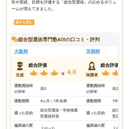
性や実績、目標を評価する「総合型選抜」の占めるボリュ
ームが増えてきました。
...
続きを読む
総合型選抜専門塾AOIの口コミ・評判
大阪校
京都校
総合評価
総合評価
4.0
生徒
保護者
通塾開始時
通塾開始時
高3
高2
の学年
の学年
通塾期間
4ヵ月～1年未満
通塾期間
1年以上
総合型選抜・学校推薦
総合型選
通った目的
通った目的
型選抜対策
型選抜対
偏差値の変
偏差値の変
上がった
上がった