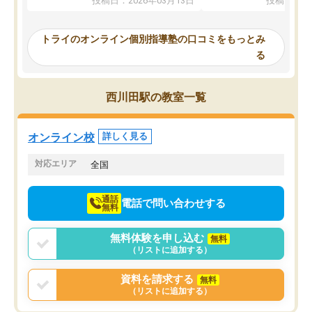
投稿日：2026年03月13日
投稿日：20
ってくださり、確かに！と考えて、思
可能なので本当に助かり
い切って入塾しました。英語が苦手だ
テストの内容重視でした
ったんですが、学生の先生から学ぶこ
らないところをピンポイ
トライのオンライン個別指導塾の口コミをもっとみ
とで、勉強のコツみたいなものをつか
頂いて、とてもわかりや
る
み、徐々に成績が上がったらいいなと
していました。一生を左
思っていました。何が今足りないのか
スト、多少お金がかかっ
を的確に指導いただき、子どももびっ
思い切って入塾してよか
西川田駅の教室一覧
くりするほど楽しんでやる気を持って
塾を受けています。狙い通り、少しず
つ成績も上がり、苦手意識も無くなっ
オンライン校
詳しく見る
てきたので、さらに苦手な数学も追加
でお願いしました。来年の高校受験に
対応エリア
全国
向けて頑張っています。
通話
電話で問い合わせする
無料
無料体験を申し込む
無料
（リストに追加する）
資料を請求する
無料
（リストに追加する）