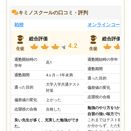
キミノスクールの口コミ・評判
柏校
オンラインコース
総合評価
総合評価
4.2
生徒
生徒
通塾開始時の
通塾開始時の学年
中
高1
学年
通塾期間
通塾期間
4ヵ月～1年未満
通った目的
大学入学共通テスト
通った目的
偏差値の変化
対策
志望校の合格
偏差値の変化
上がった
勉強のやり方を1から教
志望校の合格
合格した
自習の強い味方です。
これまではテスト前に何
良い先生が多く、充実した勉強ができ
か分からず、ただ机に座
た。