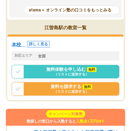
して活用するのは良かった点もあった
また、その日の勉強時間
が、自分で自分の管理ができない人に
元数が可視化されるので
atama＋ オンライン塾の口コミをもっとみる
とっては難しい部分もあるのではない
しながら意欲的に取り組
かと思った。
常に効果を実感している
になった現在も大学受験
江曽島駅の教室一覧
して利用しており、自信
すめできる塾です。
本校
詳しく見る
対応エリア
全国
無料体験を申し込む
無料
（リストに追加する）
資料を請求する
無料
（リストに追加する）
キャンペーン対象塾
塾探しの窓口から入塾すると
入塾金1万円OFF