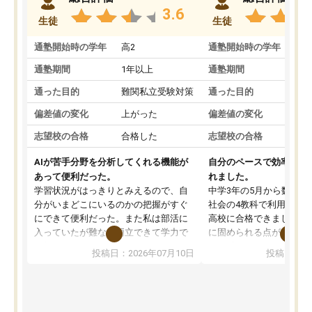
3.6
生徒
生徒
通塾開始時の学年
高2
通塾開始時の学年
中
通塾期間
1年以上
通塾期間
通った目的
難関私立受験対策
通った目的
偏差値の変化
上がった
偏差値の変化
志望校の合格
合格した
志望校の合格
AIが苦手分野を分析してくれる機能が
自分のペースで効率よく
あって便利だった。
れました。
学習状況がはっきりとみえるので、自
中学3年の5月から数学・
分がいまどこにいるのかの把握がすぐ
社会の4教科で利用し、偏
にできて便利だった。また私は部活に
高校に合格できました。
入っていたが難なく両立できて学力で
に固められる点が魅力で
も部活でも結果を残すことができてよ
れる「ウォームアップ」
投稿日：2026年07月10日
投稿日：20
かった。また問題演習の際に、自分が
項目のおかげで、手軽に
一度間違えた問題を繰り返し学習でき
せられます。何度も間違
たので苦手だった英語の克服につなが
「特訓」項目で徹底的に
った点もよかった。ただAIをアピール
め、苦手克服に非常に役