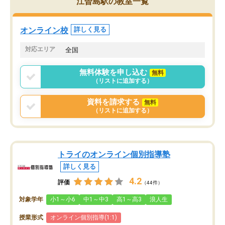
江曽島駅の教室一覧
定しました。
やる気も出ましたし、苦
くなってきたようなので
オンラインツールを使用した単語帳の
お願いして良かったと思
オンライン校
詳しく見る
共有があり宿題もそちらで出される形
も合わなければチェンジ
でした。
娘は3科目ともずっと同
対応エリア
全国
2ヶ月で担当講師の方がお辞めになると
言う事で講師変更の申し出があり、あ
無料体験を申し込む
無料
まりに短期での変更だった為、塾に通
（リストに追加する）
う事にして退会しました。遅れも取り
戻せ、授業内容や講師の方は良かった
資料を請求する
無料
と思います。
（リストに追加する）
トライのオンライン個別指導塾
詳しく見る
4.2
評価
（44件）
対象学年
小1～小6
中1～中3
高1～高3
浪人生
授業形式
オンライン個別指導(1:1)