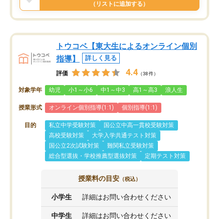
（リストに追加する）
トウコベ【東大生によるオンライン個別
指導】
詳しく見る
4.4
評価
（38件）
対象学年
幼児
小1～小6
中1～中3
高1～高3
浪人生
授業形式
オンライン個別指導(1:1)
個別指導(1:1)
目的
私立中学受験対策
国公立中高一貫校受験対策
高校受験対策
大学入学共通テスト対策
国公立2次試験対策
難関私立受験対策
総合型選抜・学校推薦型選抜対策
定期テスト対策
授業料の目安
（税込）
小学生
詳細はお問い合わせください
中学生
詳細はお問い合わせください