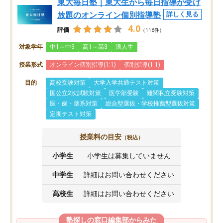
東大毎日塾｜東大生から毎日指導が受け
放題のオンライン個別指導塾
詳しく見る
4.0
評価
（116件）
対象学年
中1～中3
高1～高3
浪人生
授業形式
オンライン個別指導(1:1)
個別指導(1:1)
目的
高校受験対策
大学入学共通テスト対策
国公立2次試験対策
医学部受験
難関私立受験対策
医・歯・薬系対策
総合型選抜・学校推薦型選抜対策
定期テスト対策
授業料の目安
（税込）
小学生
小学生は募集していません
中学生
詳細はお問い合わせください
高校生
詳細はお問い合わせください
塾探しの窓口編集部からみた