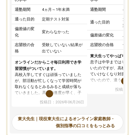
通塾期間
4ヵ月～1年未満
通塾期間
4ヵ月
通った目的
定期テスト対策
大学入
通った目的
対策
偏差値の変
変わらなかった
化
偏差値の変化
上がっ
志望校の合
受験していない/結果が
志望校の合格
合格し
格
出ていない
東大生ってやっぱりすご
息子は中学まではそこそ
オンラインだからこそ毎日利用でき学
いたのですが、高校に入
習習慣がついています。
ていけなくなり対面の塾
高校入学してすぐは頑張っていました
でいたので、違うアプロ
が、部活動が忙しくなって学習時間が
考えて入りました。地元
取れなくなるとみるみると成績が落ち
投稿日：20
で、当初は模試でD判定
ていきました。高校の進度が早く、子
していたのですが、やは
供も家に帰って勉強の話すると嫌な反
投稿日：2026年06月26日
験勉強に詳しく、先生か
応を示します。東大先生にお願いして
受け合格できました。ま
からは効率的な計画を先生が立ててく
自習室が毎日使えていつ
れるので、親としても安心です。毎日
東大先生｜現役東大生によるオンライン家庭教師・
るのが心強かったようで
使える自習室とかもあり、わからない
個別指導の口コミをもっとみる
謝です。
ところがあれば先生が回答してくれる
のも重宝しています。