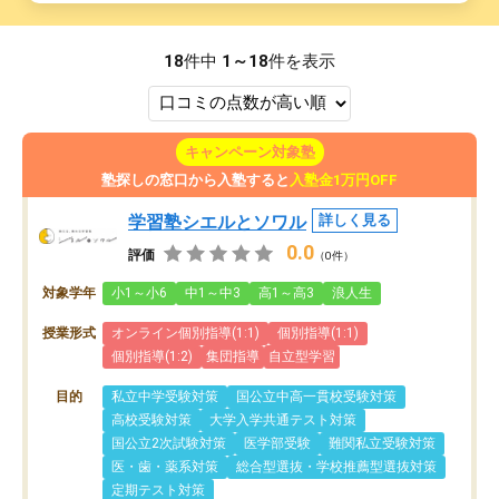
18
件中
1～18
件を表示
キャンペーン対象塾
塾探しの窓口から入塾すると
入塾金1万円OFF
学習塾シエルとソワル
詳しく見る
0.0
評価
（0件）
対象学年
小1～小6
中1～中3
高1～高3
浪人生
授業形式
オンライン個別指導(1:1)
個別指導(1:1)
個別指導(1:2)
集団指導
自立型学習
目的
私立中学受験対策
国公立中高一貫校受験対策
高校受験対策
大学入学共通テスト対策
国公立2次試験対策
医学部受験
難関私立受験対策
医・歯・薬系対策
総合型選抜・学校推薦型選抜対策
定期テスト対策