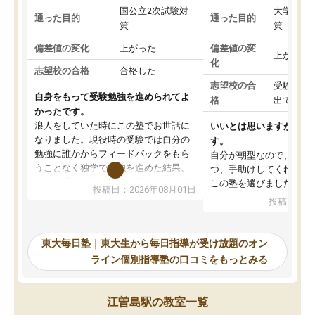
国公立2次試験対
大学入学
通った目的
通った目的
策
策
偏差値の変化
上がった
偏差値の変
上がった
化
志望校の合格
合格した
志望校の合
受験して
自身をもって受験勉強を進められてよ
格
出ていな
かったです。
浪人をしていた時にこの塾でお世話に
いいとは思いますが、料
なりました。現役時の受験では自分の
す。
勉強に誰かからフィードバックをもら
自分が朝型なので、自習
うことなく独学で勉強を進めた結果、
つ、手助けしてくれる設
入試本番に地歴の学習が間に合わず不
この塾を選びました。
投稿日：2026年08月01日
合格となってしまいました。その経験
投稿日：20
を踏まえ、浪人が決まった際に勉強計
画を考えてもらえる塾を探した結果、
東大毎日塾にたどり着きました。学習
東大毎日塾｜東大生から毎日指導が受け放題のオン
の長期計画や日々の勉強のやり方につ
ライン個別指導塾の口コミをもっとみる
いて客観的なアドバイスをいただけた
ので、自信をもって受験勉強を進める
ことができました。自分のように勉強
江曽島駅の教室一覧
のやり方や進捗管理で苦労している方