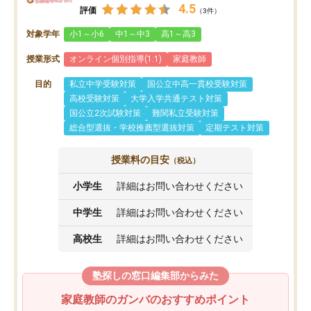
4.5
評価
（3件）
対象学年
小1～小6
中1～中3
高1～高3
授業形式
オンライン個別指導(1:1)
家庭教師
目的
私立中学受験対策
国公立中高一貫校受験対策
高校受験対策
大学入学共通テスト対策
国公立2次試験対策
難関私立受験対策
総合型選抜・学校推薦型選抜対策
定期テスト対策
授業料の目安
（税込）
小学生
詳細はお問い合わせください
中学生
詳細はお問い合わせください
高校生
詳細はお問い合わせください
塾探しの窓口編集部からみた
家庭教師のガンバのおすすめポイント