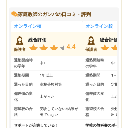
家庭教師のガンバの口コミ・評判
オンライン校
オンライン校
総合評価
総合評価
4.4
保護者
保護者
通塾開始時
通塾開始時
中1
中1
の学年
の学年
通塾期間
1年以上
通塾期間
1～3ヵ月
通った目的
高校受験対策
通った目的
定期テス
偏差値の変
偏差値の変
上がった
上がった
化
化
志望校の合
受験していない/結果が
志望校の合
受験して
格
出ていない
格
出ていな
サポートが充実している！
学校の教科書のポイント