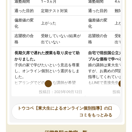
通塾期間
1～3ヵ月
通塾期間
4ヵ月～1
通った目的
定期テスト対策
通った目的
難関私立
偏差値の変
偏差値の変
上がった
上がった
化
化
志望校の合
受験していない/結果が
志望校の合
受験して
格
出ていない
格
出ていな
長期欠席で遅れた授業を取り戻せて助
自宅で現役国公立大学生
かりました。
ブルな価格で学べる
子供の家で学びたいという意志を尊重
娘の講師は東大生では無
し、オンライン個別という選択をしま
すが、お薦めの問題集や
した。
指導してくれています。2
ヒアリングでどのような講師が希望
もLINEで直接先生に質問
か、オプションは付帯するかなど選ぶ
教科でも)。受講科目や
投稿日：2025年09月12日
投稿日：20
事が出来ました。
めれるので、個人に合っ
講師とのマッチング後講師との初回ミ
ると思います。カリキュ
ーティングを行い、その講師で良いか
いなのがあり(有料)、受
トウコベ【東大生によるオンライン個別指導】の口
他の講師を希望するか子供との相性も
ことをどんなスケジュー
コミをもっとみる
見てから講師を決定する事ができま
くか相談したのですが、
す。
ち期待したものではなく
うちの子は、初回面談の講師の方で決
内容でした。それでも明