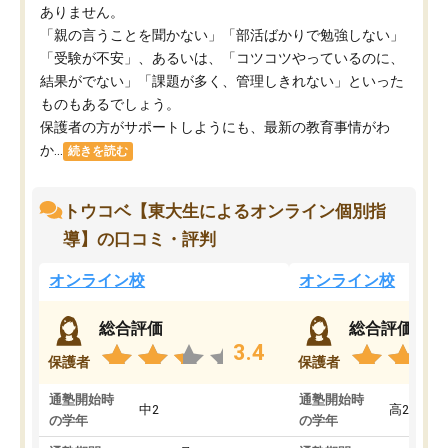
ありません。
「親の言うことを聞かない」「部活ばかりで勉強しない」
「受験が不安」、あるいは、「コツコツやっているのに、
結果がでない」「課題が多く、管理しきれない」といった
ものもあるでしょう。
保護者の方がサポートしようにも、最新の教育事情がわ
か...
続きを読む
トウコベ【東大生によるオンライン個別指
導】の口コミ・評判
オンライン校
オンライン校
総合評価
総合評価
3.4
保護者
保護者
通塾開始時
通塾開始時
中2
高2
の学年
の学年