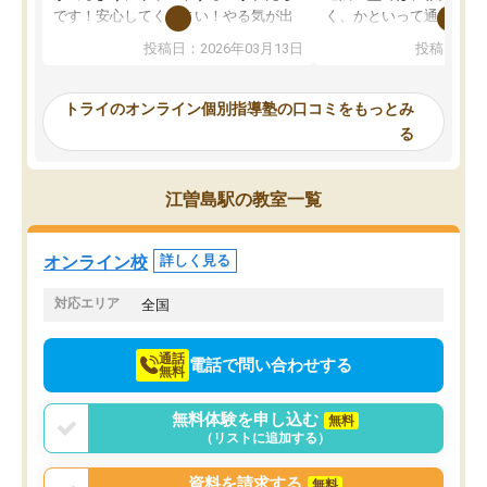
です！安心してください！やる気が出
く、かといって通うには
ないのは私たち講師の責任です」と言
が、トライならオンライ
投稿日：2026年03月13日
投稿日：20
ってくださり、確かに！と考えて、思
可能なので本当に助かり
い切って入塾しました。英語が苦手だ
テストの内容重視でした
ったんですが、学生の先生から学ぶこ
らないところをピンポイ
トライのオンライン個別指導塾の口コミをもっとみ
とで、勉強のコツみたいなものをつか
頂いて、とてもわかりや
る
み、徐々に成績が上がったらいいなと
していました。一生を左
思っていました。何が今足りないのか
スト、多少お金がかかっ
を的確に指導いただき、子どももびっ
思い切って入塾してよか
江曽島駅の教室一覧
くりするほど楽しんでやる気を持って
塾を受けています。狙い通り、少しず
つ成績も上がり、苦手意識も無くなっ
オンライン校
詳しく見る
てきたので、さらに苦手な数学も追加
でお願いしました。来年の高校受験に
対応エリア
全国
向けて頑張っています。
通話
電話で問い合わせする
無料
無料体験を申し込む
無料
（リストに追加する）
資料を請求する
無料