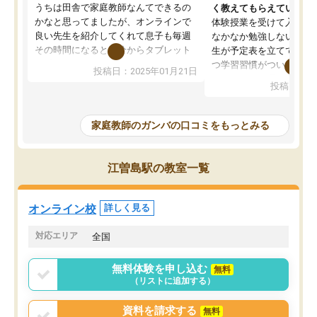
うちは田舎で家庭教師なんてできるの
く教えてもらえている
かなと思ってましたが、オンラインで
体験授業を受けて入塾し
良い先生を紹介してくれて息子も毎週
なかなか勉強しない息子
その時間になると自分からタブレット
生が予定表を立ててくれ
を開いてzoomを繋げるようになりまし
つ学習習慣がついてきま
投稿日：2025年01月21日
た！5科目なんでもOKなのもとても気
オンラインで週に一度の
投稿日：20
に入っています
指導が無い日も予定表に
成績もだいぶ下の方でしたが、通い始
したり、LINEでわから
めて1年ほどだった今では平均点以上の
問できるのでとても助か
家庭教師のガンバの口コミをもっとみる
科目が増えてきました！あと1年受験ま
であるので無料の週末教室を使用しな
がら頑張って欲しいと思います！
江曽島駅の教室一覧
オンライン校
詳しく見る
対応エリア
全国
無料体験を申し込む
無料
（リストに追加する）
資料を請求する
無料