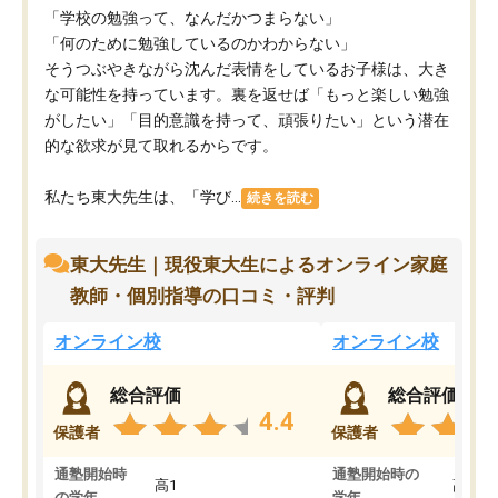
「学校の勉強って、なんだかつまらない」
「何のために勉強しているのかわからない」
そうつぶやきながら沈んだ表情をしているお子様は、大き
な可能性を持っています。裏を返せば「もっと楽しい勉強
がしたい」「目的意識を持って、頑張りたい」という潜在
的な欲求が見て取れるからです。
私たち東大先生は、「学び...
続きを読む
東大先生｜現役東大生によるオンライン家庭
教師・個別指導の口コミ・評判
オンライン校
オンライン校
総合評価
総合評価
4.4
保護者
保護者
通塾開始時
通塾開始時の
高1
高3
の学年
学年