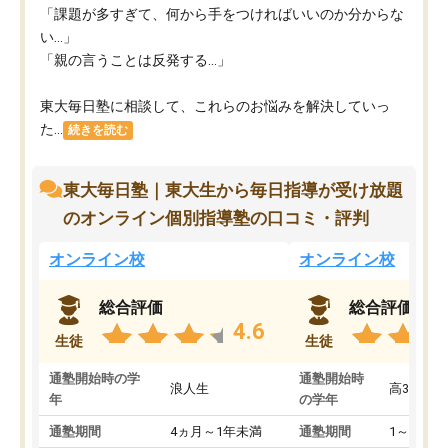
「課題が多すぎて、何から手をつければいいのか分からな
い…」
「親の言うことは反発する…」
東大毎日塾に相談して、これらのお悩みを解決していっ
た...
続きを読む
東大毎日塾｜東大生から毎日指導が受け放題
のオンライン個別指導塾の口コミ・評判
オンライン校
オンライン校
総合評価
総合評価
4.6
生徒
生徒
通塾開始時の学
通塾開始時
浪人生
高3
年
の学年
通塾期間
4ヵ月～1年未満
通塾期間
1～3ヵ月