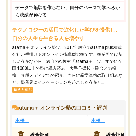
データで無駄を作らない。自分のペースで学べるか
ら成績が伸びる
テクノロジーの活用で進化した学びを提供し、
自分の人生を生きる人を増やす
atama＋ オンライン塾は、2017年設立のatama plus株式
会社が手掛けるオンライン指導型の塾です。塾業界では新
しい存在ながら、独自のAI教材「atama＋」は、すでに全
国4,000以上の塾に導入済み。大手予備校・駿台との提
携、各種メディアでの紹介、さらに産学連携の取り組みな
ど、塾業界にイノベーションを起こした存在と...
続きを読む
atama＋ オンライン塾の口コミ・評判
本校
本校
総合評価
総合評価