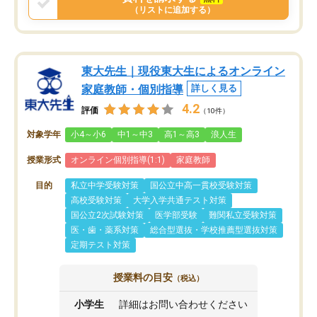
（リストに追加する）
東大先生｜現役東大生によるオンライン
家庭教師・個別指導
詳しく見る
4.2
評価
（10件）
対象学年
小4～小6
中1～中3
高1～高3
浪人生
授業形式
オンライン個別指導(1:1)
家庭教師
目的
私立中学受験対策
国公立中高一貫校受験対策
高校受験対策
大学入学共通テスト対策
国公立2次試験対策
医学部受験
難関私立受験対策
医・歯・薬系対策
総合型選抜・学校推薦型選抜対策
定期テスト対策
授業料の目安
（税込）
小学生
詳細はお問い合わせください