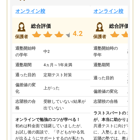
オンライン校
オンライン校
総合評価
総合評価
4.2
保護者
保護者
通塾開始時
通塾開始時の
中2
高3
の学年
学年
通塾期間
4ヵ月～1年未満
通塾期間
1～3
通った目的
定期テスト対策
大学入
通った目的
対策
偏差値の変
上がった
化
偏差値の変化
上がっ
志望校の合
受験していない/結果が
志望校の合格
合格し
格
出ていない
ラストスパートの１か月
オンラインで勉強のコツが学べる！
が、本当に助かりました
初めは料金面で躊躇していましたが、
共通テストに向けての追
お試し後の面談で、「子どもがやる気
に、入塾しました。田舎
が出るようにサポートするのが私たち
近隣の塾では、教えても