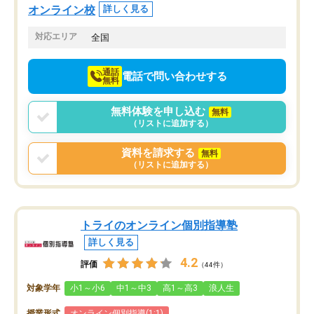
せることができました。
し、お互いを高めあえる環境がありま
オンライン校
詳しく見る
した。
対応エリア
全国
通話
電話で問い合わせする
無料
無料体験を申し込む
無料
（リストに追加する）
資料を請求する
無料
（リストに追加する）
トライのオンライン個別指導塾
詳しく見る
4.2
評価
（44件）
対象学年
小1～小6
中1～中3
高1～高3
浪人生
授業形式
オンライン個別指導(1:1)