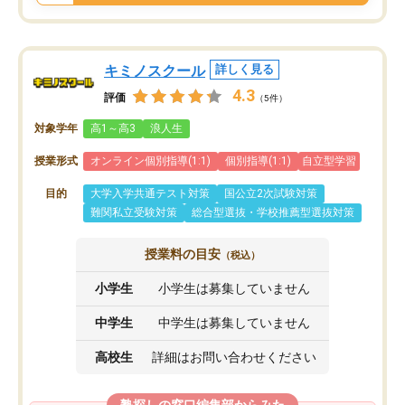
キミノスクール
詳しく見る
4.3
評価
（5件）
対象学年
高1～高3
浪人生
授業形式
オンライン個別指導(1:1)
個別指導(1:1)
自立型学習
目的
大学入学共通テスト対策
国公立2次試験対策
難関私立受験対策
総合型選抜・学校推薦型選抜対策
授業料の目安
（税込）
小学生
小学生は募集していません
中学生
中学生は募集していません
高校生
詳細はお問い合わせください