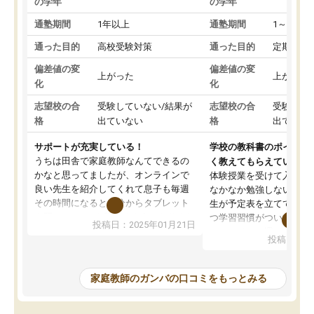
の学年
の学年
通塾期間
1年以上
通塾期間
1～3ヵ月
通った目的
高校受験対策
通った目的
定期テス
偏差値の変
偏差値の変
上がった
上がった
化
化
志望校の合
受験していない/結果が
志望校の合
受験して
格
出ていない
格
出ていな
サポートが充実している！
学校の教科書のポイント
うちは田舎で家庭教師なんてできるの
く教えてもらえている
かなと思ってましたが、オンラインで
体験授業を受けて入塾し
良い先生を紹介してくれて息子も毎週
なかなか勉強しない息子
その時間になると自分からタブレット
生が予定表を立ててくれ
を開いてzoomを繋げるようになりまし
つ学習習慣がついてきま
投稿日：2025年01月21日
た！5科目なんでもOKなのもとても気
オンラインで週に一度の
投稿日：20
に入っています
指導が無い日も予定表に
成績もだいぶ下の方でしたが、通い始
したり、LINEでわから
めて1年ほどだった今では平均点以上の
問できるのでとても助か
家庭教師のガンバの口コミをもっとみる
科目が増えてきました！あと1年受験ま
であるので無料の週末教室を使用しな