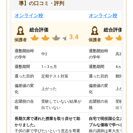
導】の口コミ・評判
オンライン校
オンライン校
総合評価
総合評価
3.4
保護者
保護者
通塾開始時
通塾開始時
中2
高2
の学年
の学年
通塾期間
1～3ヵ月
通塾期間
4ヵ月～1
通った目的
定期テスト対策
通った目的
難関私立
偏差値の変
偏差値の変
上がった
上がった
化
化
志望校の合
受験していない/結果が
志望校の合
受験して
格
出ていない
格
出ていな
長期欠席で遅れた授業を取り戻せて助
自宅で現役国公立大学生
かりました。
ブルな価格で学べる
子供の家で学びたいという意志を尊重
娘の講師は東大生では無