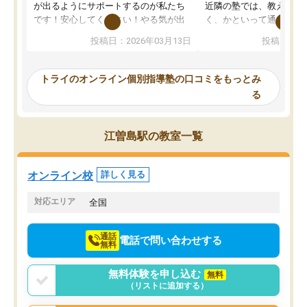
が出るようにサポートするのが私たち
近隣の塾では、教えても
です！安心してください！やる気が出
く、かといって通うには
ないのは私たち講師の責任です」と言
が、トライならオンライ
投稿日：2026年03月13日
投稿日：20
ってくださり、確かに！と考えて、思
可能なので本当に助かり
い切って入塾しました。英語が苦手だ
テストの内容重視でした
ったんですが、学生の先生から学ぶこ
らないところをピンポイ
トライのオンライン個別指導塾の口コミをもっとみ
とで、勉強のコツみたいなものをつか
頂いて、とてもわかりや
る
み、徐々に成績が上がったらいいなと
していました。一生を左
思っていました。何が今足りないのか
スト、多少お金がかかっ
を的確に指導いただき、子どももびっ
思い切って入塾してよか
江曽島駅の教室一覧
くりするほど楽しんでやる気を持って
塾を受けています。狙い通り、少しず
つ成績も上がり、苦手意識も無くなっ
オンライン校
詳しく見る
てきたので、さらに苦手な数学も追加
でお願いしました。来年の高校受験に
対応エリア
全国
向けて頑張っています。
通話
電話で問い合わせする
無料
無料体験を申し込む
無料
（リストに追加する）