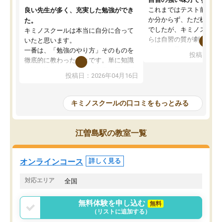
これまではテスト前に何
良い先生が多く、充実した勉強ができ
か分からず、ただ机に座
た。
でしたが、キミノスクー
キミノスクールは本当に自分に合って
らは自習の質が劇的に変
いたと思います。
先生が毎日何をすべきか
一番は、「勉強のやり方」そのものを
投稿日：20
を明確にしてくれるので
徹底的に教わったことです。単に知識
ずに学習に取り組めるよ
を詰め込むのではなく、自学自習の習
投稿日：2026年04月16日
が一番の収穫です。
慣が身につくよう並走してくれるの
授業で教えてもらうとい
で、通塾日以外も机に向かうのが苦で
の仕方をコーチングして
はなくなりました。
キミノスクールの口コミをもっとみる
ルなので、家での学習習
身につきました。結果と
講師の方との距離も近く、親身なコー
た英語の偏差値が10以上
チングのおかげで、停滞期もモチベー
江曽島駅の教室一覧
していた公立高校に無事
ションを維持できました。「やらされ
た。自分から学ぶ姿勢を
る勉強」から「目標のための勉強」へ
たい家庭には本当におす
意識が変わったことが、目標校への合
オンラインコース
詳しく見る
思います。
格に繋がったと思います。
対応エリア
全国
無料体験を申し込む
無料
（リストに追加する）