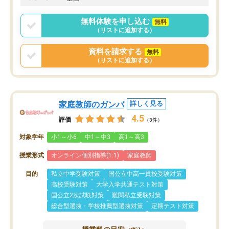
ポートを受け、学びたい
標を見つける事が出来ま
無料体験を申し込む
無料
（リストに追加する）
資料を請求する
無料
（リストに追加する）
家庭教師のガンバ
詳しく見る
4.5
評価
（3件）
対象学年
小1～小6
中1～中3
高1～高3
授業形式
オンライン個別指導(1:1)
家庭教師
目的
私立中学受験対策
国公立中高一貫校受験対策
高校受験対策
大学入学共通テスト対策
国公立2次試験対策
難関私立受験対策
総合型選抜・学校推薦型選抜対策
定期テスト対策