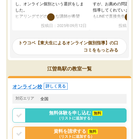
し、オンライン個別という選択をしま
すが、お薦めの問題集や
した。
指導してくれています。2
ヒアリングでどのような講師が希望
もLINEで直接先生に質問
か、オプションは付帯するかなど選ぶ
教科でも)。受講科目や
投稿日：2025年09月12日
投稿日：20
事が出来ました。
めれるので、個人に合っ
講師とのマッチング後講師との初回ミ
ると思います。カリキュ
ーティングを行い、その講師で良いか
いなのがあり(有料)、受
トウコベ【東大生によるオンライン個別指導】の口
他の講師を希望するか子供との相性も
ことをどんなスケジュー
コミをもっとみる
見てから講師を決定する事ができま
くか相談したのですが、
す。
ち期待したものではなく
うちの子は、初回面談の講師の方で決
内容でした。それでも明
江曽島駅の教室一覧
定しました。
やる気も出ましたし、苦
くなってきたようなので
オンラインツールを使用した単語帳の
お願いして良かったと思
オンライン校
詳しく見る
共有があり宿題もそちらで出される形
も合わなければチェンジ
でした。
娘は3科目ともずっと同
対応エリア
全国
2ヶ月で担当講師の方がお辞めになると
言う事で講師変更の申し出があり、あ
無料体験を申し込む
無料
まりに短期での変更だった為、塾に通
（リストに追加する）
う事にして退会しました。遅れも取り
戻せ、授業内容や講師の方は良かった
資料を請求する
無料
と思います。
（リストに追加する）