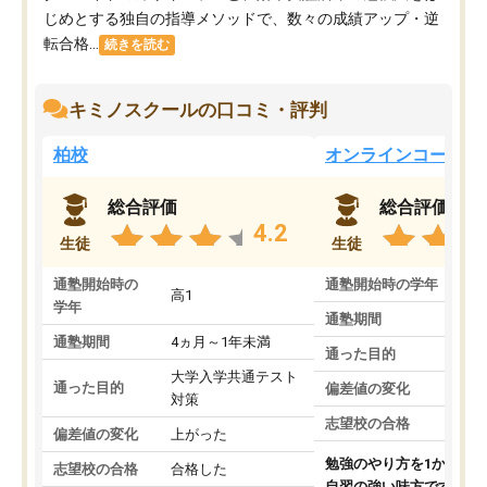
じめとする独自の指導メソッドで、数々の成績アップ・逆
転合格...
続きを読む
キミノスクールの口コミ・評判
柏校
オンラインコース
総合評価
総合評価
4.2
生徒
生徒
通塾開始時の
通塾開始時の学年
中
高1
学年
通塾期間
通塾期間
4ヵ月～1年未満
通った目的
大学入学共通テスト
通った目的
偏差値の変化
対策
志望校の合格
偏差値の変化
上がった
勉強のやり方を1から教
志望校の合格
合格した
自習の強い味方です。