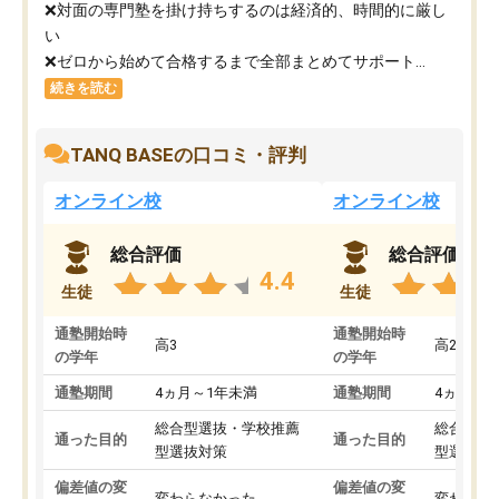
❌対面の専門塾を掛け持ちするのは経済的、時間的に厳し
い
❌ゼロから始めて合格するまで全部まとめてサポート...
続きを読む
TANQ BASEの口コミ・評判
オンライン校
オンライン校
総合評価
総合評価
4.4
生徒
生徒
通塾開始時
通塾開始時
高3
高2
の学年
の学年
通塾期間
4ヵ月～1年未満
通塾期間
4ヵ月～1
総合型選抜・学校推薦
総合型選
通った目的
通った目的
型選抜対策
型選抜対
偏差値の変
偏差値の変
変わらなかった
変わらな