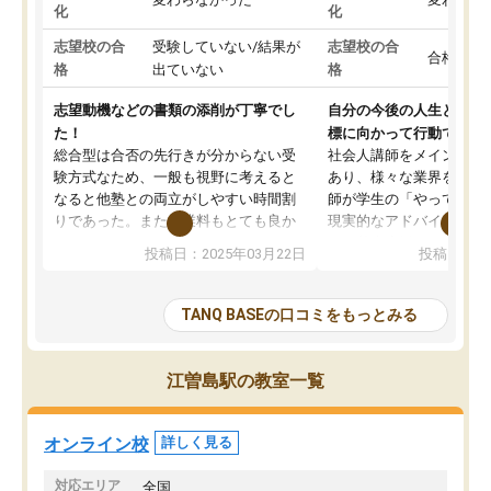
化
化
志望校の合
受験していない/結果が
志望校の合
合格した
格
出ていない
格
志望動機などの書類の添削が丁寧でし
自分の今後の人生と真剣
た！
標に向かって行動できる
総合型は合否の先行きが分からない受
社会人講師をメインとし
験方式なため、一般も視野に考えると
あり、様々な業界を経験
なると他塾との両立がしやすい時間割
師が学生の「やってみた
りであった。また授業料もとても良か
現実的なアドバイスを行
った。
す。基本応援ベースなの
投稿日：2025年03月22日
投稿日：20
総合型の多くの塾は大学生が見ること
分野について学生知識で
が多いが、はたらく部総合型コースは
い部分まで深ぼる事が出
大学生の目だけでなく、数人の大人に
総合型選抜対策として志
TANQ BASEの口コミをもっとみる
も目を通して頂ける。そのため多くの
接・小論文などの技術指
意見を聞くことができ、より良いもの
ション内容になっていま
を推敲することが可能だ。
選抜を通して将来自分が
江曽島駅の教室一覧
どの人も優しく、親身に接してくださ
のかといった人生設計・
るのでやる気も出て、良かったで
を社会人として働いてい
す！！
に考える事が出来る環境
オンライン校
詳しく見る
番の魅力だと思います。
い事が何もない所から社
対応エリア
全国