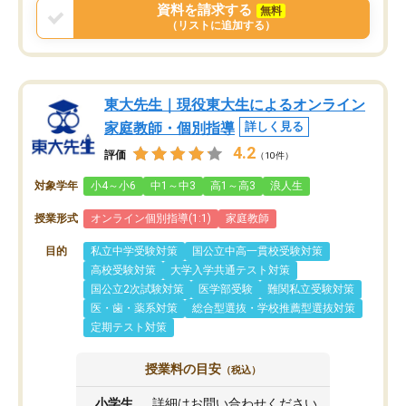
資料を請求する
無料
（リストに追加する）
東大先生｜現役東大生によるオンライン
家庭教師・個別指導
詳しく見る
4.2
評価
（10件）
対象学年
小4～小6
中1～中3
高1～高3
浪人生
授業形式
オンライン個別指導(1:1)
家庭教師
目的
私立中学受験対策
国公立中高一貫校受験対策
高校受験対策
大学入学共通テスト対策
国公立2次試験対策
医学部受験
難関私立受験対策
医・歯・薬系対策
総合型選抜・学校推薦型選抜対策
定期テスト対策
授業料の目安
（税込）
小学生
詳細はお問い合わせください