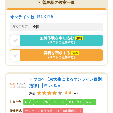
がら頑張って欲しいと思います！
江曽島駅の教室一覧
オンライン校
詳しく見る
対応エリア
全国
無料体験を申し込む
無料
（リストに追加する）
資料を請求する
無料
（リストに追加する）
トウコベ【東大生によるオンライン個別
指導】
詳しく見る
4.4
評価
（38件）
対象学年
幼児
小1～小6
中1～中3
高1～高3
浪人生
授業形式
オンライン個別指導(1:1)
個別指導(1:1)