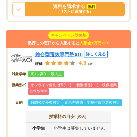
資料を請求する
無料
（リストに追加する）
キャンペーン対象塾
塾探しの窓口から入塾すると
入塾金1万円OFF
総合型選抜専門塾AOI
詳しく見る
4.3
評価
（3件）
対象学年
高1～高3
浪人生
授業形式
オンライン個別指導(1:1)
個別指導(1:1)
映像授業
自立型学習
目的
難関私立受験対策
総合型選抜・学校推薦型選抜対策
授業料の目安
（税込）
小学生
小学生は募集していません