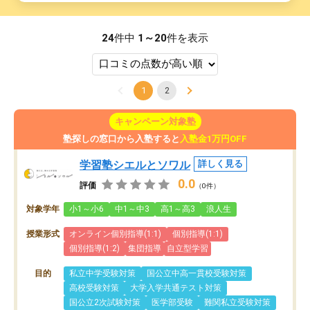
24
件中
1～20
件を表示
1
2
キャンペーン対象塾
塾探しの窓口から入塾すると
入塾金1万円OFF
学習塾シエルとソワル
詳しく見る
0.0
評価
（0件）
対象学年
小1～小6
中1～中3
高1～高3
浪人生
授業形式
オンライン個別指導(1:1)
個別指導(1:1)
個別指導(1:2)
集団指導
自立型学習
目的
私立中学受験対策
国公立中高一貫校受験対策
高校受験対策
大学入学共通テスト対策
国公立2次試験対策
医学部受験
難関私立受験対策