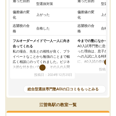
通った目的
通った目的
型選抜対策
型選抜対
偏差値の変
偏差値の変
上がった
上がった
化
化
志望校の合
志望校の合
合格した
合格した
格
格
フルオーダーメイドで一人一人に向き
今までの塾になかったA
AO入試専門塾に息子を
合ってくれる
った理由は、息子が高校
私の場合、先生との相性が良く、プラ
への入試に入る時期に差
イベートなことから勉強のことまで幅
に、AO入試の存在を息
広く相談にのってくれました。ビジネ
してもその制度で合格し
ス的な付き合いでなく、その人の人間
投稿日：20
たことから、AOIに入塾
性までを適切に把握し、むきあってい
投稿日：2024年12月25日
思いました。
るなぁと強く感じることできました。
AOIでは、カウンセリン
また、他の先生の意見も聞いてみたい
で、AO入試を改めて知
と相談すると、他の先生も紹介してく
総合型選抜専門塾AOIの口コミをもっとみる
それに対しての具体的な
ださり、客観的なアドバイスもいただ
ことでした。更に子供の
くことができました（志望理由・自己
る適正等についても詳し
PR等の添削において）。そして、なに
江曽島駅の教室一覧
でき、メンターの方々も
より自習室が解放されている点がよか
けてらっしゃいますので
ったです。友達と好きな時間に自習