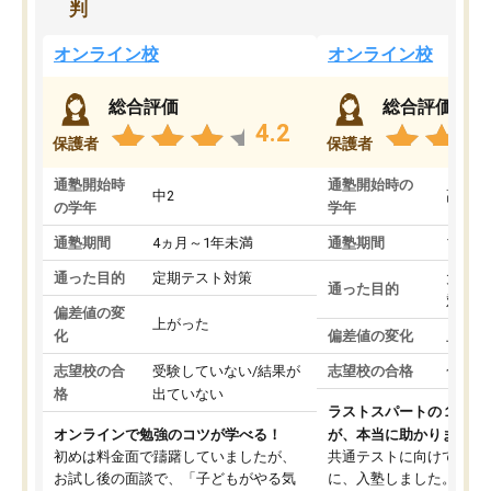
判
オンライン校
オンライン校
総合評価
総合評価
4.2
保護者
保護者
通塾開始時
通塾開始時の
中2
高3
の学年
学年
通塾期間
4ヵ月～1年未満
通塾期間
1～3
通った目的
定期テスト対策
大学入
通った目的
対策
偏差値の変
上がった
化
偏差値の変化
上がっ
志望校の合
受験していない/結果が
志望校の合格
合格し
格
出ていない
ラストスパートの１か月
オンラインで勉強のコツが学べる！
が、本当に助かりました
初めは料金面で躊躇していましたが、
共通テストに向けての追
お試し後の面談で、「子どもがやる気
に、入塾しました。田舎