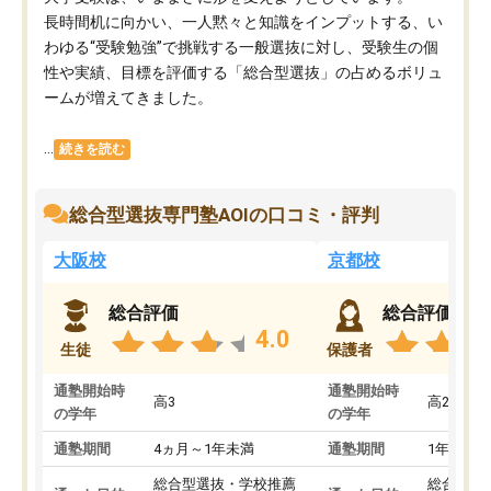
長時間机に向かい、一人黙々と知識をインプットする、い
わゆる“受験勉強”で挑戦する一般選抜に対し、受験生の個
性や実績、目標を評価する「総合型選抜」の占めるボリュ
ームが増えてきました。
...
続きを読む
総合型選抜専門塾AOIの口コミ・評判
大阪校
京都校
総合評価
総合評価
4.0
生徒
保護者
通塾開始時
通塾開始時
高3
高2
の学年
の学年
通塾期間
4ヵ月～1年未満
通塾期間
1年以上
総合型選抜・学校推薦
総合型選