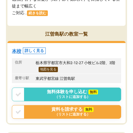
徒まで幅広く
ご対応...
続きを読む
江曽島駅の教室一覧
本校
詳しく見る
住所
栃木県宇都宮市大和2-12-27 小牧ビル2階、3階
地図を見る
最寄り駅
東武宇都宮線 江曽島駅
無料体験を申し込む
無料
（リストに追加する）
資料を請求する
無料
（リストに追加する）