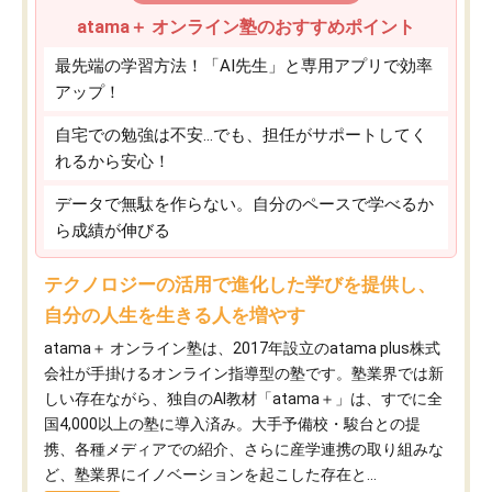
atama＋ オンライン塾のおすすめポイント
最先端の学習方法！「AI先生」と専用アプリで効率
アップ！
自宅での勉強は不安…でも、担任がサポートしてく
れるから安心！
データで無駄を作らない。自分のペースで学べるか
ら成績が伸びる
テクノロジーの活用で進化した学びを提供し、
自分の人生を生きる人を増やす
atama＋ オンライン塾は、2017年設立のatama plus株式
会社が手掛けるオンライン指導型の塾です。塾業界では新
しい存在ながら、独自のAI教材「atama＋」は、すでに全
国4,000以上の塾に導入済み。大手予備校・駿台との提
携、各種メディアでの紹介、さらに産学連携の取り組みな
ど、塾業界にイノベーションを起こした存在と...