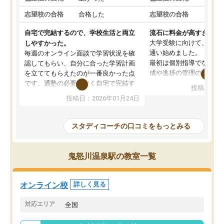
志望校の合格
合格した
志望校の合格
合格
自宅で完結するので、学校生活と両立
流石に料金が高すぎる
大学受験に向けて、高2
しやすかった。
通い始めました。
毎週のオンライン面談で学習状況を確
最初は個別指導でなく、
認してもらい、自分に合った学習計画
成や進捗の管理のみのコ
を立ててもらえたのが一番良かった点
ていましたが、あまり効
です。通塾の必要がなく自宅で完結す
投稿日：20
じ個別指導コースに変更
るため、学校や部活と両立しやすかっ
投稿日：2026年01月24日
講師には早稲田大学生の
たです。コーチが現役大学生で相談し
れましたが、はっきり言
やすく、勉強面だけでなく受験期の不
性が良くなかったです。
安も気軽に話せました。勉強習慣が身
スタディコーチの口コミをもっとみる
モチベーションが上がら
についたと感じています。また、チャ
にやめてしまいました。
ットで質問できるのも便利でした。一
追加で料金を払うことで
人では迷いがちだった受験勉強を、最
鬼怒川温泉駅の教室一覧
方に変更することも可能
後まで続けられたのはこの塾のおかげ
の方の予定が空いていな
だと思います。
そもそも月謝が高い塾な
オンライン校
詳しく見る
人には合わないと思いま
総合してあまりお勧めで
対応エリア
全国
りませんでした。
唯一、塾内の設備だけは