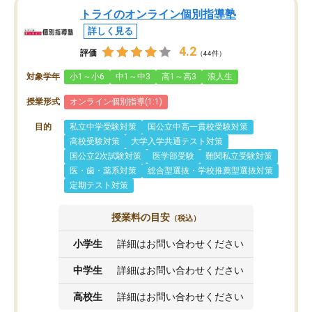
トライのオンライン個別指導塾
詳しく見る
4.2
評価
（44件）
対象学年
小1～小6
中1～中3
高1～高3
浪人生
授業形式
オンライン個別指導(1:1)
目的
私立中学受験対策
国公立中高一貫校受験対策
高校受験対策
大学入学共通テスト対策
国公立2次試験対策
医学部受験
難関私立受験対策
医・歯・薬系対策
総合型選抜・学校推薦型選抜対策
定期テスト対策
授業料の目安
（税込）
小学生
詳細はお問い合わせください
中学生
詳細はお問い合わせください
高校生
詳細はお問い合わせください