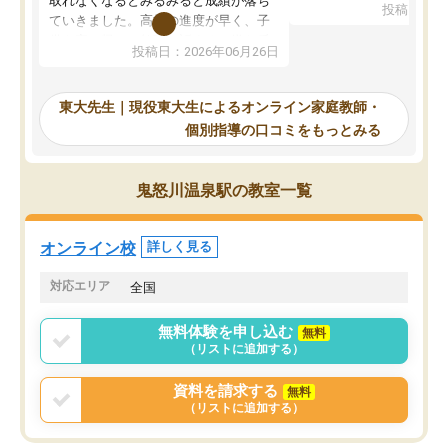
取れなくなるとみるみると成績が落ち
投稿日：20
で、当初は模試でD判定
ていきました。高校の進度が早く、子
していたのですが、やは
供も家に帰って勉強の話すると嫌な反
投稿日：2026年06月26日
験勉強に詳しく、先生か
応を示します。東大先生にお願いして
受け合格できました。ま
からは効率的な計画を先生が立ててく
自習室が毎日使えていつ
れるので、親としても安心です。毎日
東大先生｜現役東大生によるオンライン家庭教師・
るのが心強かったようで
使える自習室とかもあり、わからない
個別指導の口コミをもっとみる
謝です。
ところがあれば先生が回答してくれる
のも重宝しています。
鬼怒川温泉駅の教室一覧
オンライン校
詳しく見る
対応エリア
全国
無料体験を申し込む
無料
（リストに追加する）
資料を請求する
無料
（リストに追加する）