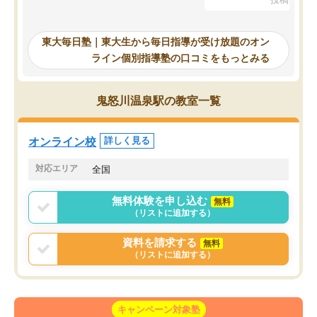
を踏まえ、浪人が決まった際に勉強計
画を考えてもらえる塾を探した結果、
東大毎日塾にたどり着きました。学習
東大毎日塾｜東大生から毎日指導が受け放題のオン
の長期計画や日々の勉強のやり方につ
ライン個別指導塾の口コミをもっとみる
いて客観的なアドバイスをいただけた
ので、自信をもって受験勉強を進める
ことができました。自分のように勉強
鬼怒川温泉駅の教室一覧
のやり方や進捗管理で苦労している方
には特におすすめしたい塾です。
オンライン校
詳しく見る
対応エリア
全国
無料体験を申し込む
無料
（リストに追加する）
資料を請求する
無料
（リストに追加する）
キャンペーン対象塾