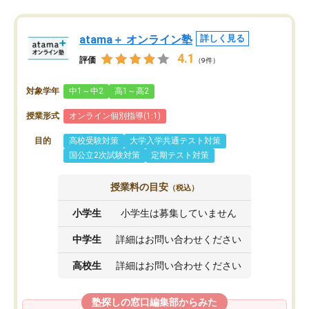
atama＋ オンライン塾
詳しく見る
4.1
評価
（9件）
対象学年
中1～中2
高1～高2
授業形式
オンライン個別指導(1:1)
目的
高校受験対策
大学入学共通テスト対策
国公立2次試験対策
定期テスト対策
授業料の目安
（税込）
小学生
小学生は募集していません
中学生
詳細はお問い合わせください
高校生
詳細はお問い合わせください
塾探しの窓口編集部からみた