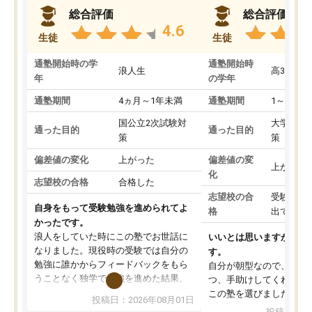
総合評価
総合評価
4.6
生徒
生徒
通塾開始時の学
通塾開始時
浪人生
高3
年
の学年
通塾期間
4ヵ月～1年未満
通塾期間
1～3ヵ月
国公立2次試験対
大学入学
通った目的
通った目的
策
策
偏差値の変化
上がった
偏差値の変
上がった
化
志望校の合格
合格した
志望校の合
受験して
自身をもって受験勉強を進められてよ
格
出ていな
かったです。
浪人をしていた時にこの塾でお世話に
いいとは思いますが、料
なりました。現役時の受験では自分の
す。
勉強に誰かからフィードバックをもら
自分が朝型なので、自習
うことなく独学で勉強を進めた結果、
つ、手助けしてくれる設
入試本番に地歴の学習が間に合わず不
この塾を選びました。
投稿日：2026年08月01日
合格となってしまいました。その経験
投稿日：20