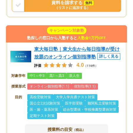
資料を請求する
無料
（リストに追加する）
キャンペーン対象塾
塾探しの窓口から入塾すると
入塾金1万円OFF
東大毎日塾｜東大生から毎日指導が受け
放題のオンライン個別指導塾
詳しく見る
4.0
評価
（116件）
対象学年
中1～中3
高1～高3
浪人生
授業形式
オンライン個別指導(1:1)
個別指導(1:1)
目的
高校受験対策
大学入学共通テスト対策
国公立2次試験対策
医学部受験
難関私立受験対策
医・歯・薬系対策
総合型選抜・学校推薦型選抜対策
定期テスト対策
授業料の目安
（税込）