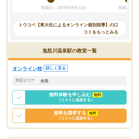
か、オプションは付帯するかなど選ぶ
教科でも)。受講科目や
投稿日：2025年09月12日
投稿日：20
事が出来ました。
めれるので、個人に合っ
講師とのマッチング後講師との初回ミ
ると思います。カリキュ
ーティングを行い、その講師で良いか
いなのがあり(有料)、受
トウコベ【東大生によるオンライン個別指導】の口
他の講師を希望するか子供との相性も
ことをどんなスケジュー
コミをもっとみる
見てから講師を決定する事ができま
くか相談したのですが、
す。
ち期待したものではなく
うちの子は、初回面談の講師の方で決
内容でした。それでも明
鬼怒川温泉駅の教室一覧
定しました。
やる気も出ましたし、苦
くなってきたようなので
オンラインツールを使用した単語帳の
お願いして良かったと思
オンライン校
詳しく見る
共有があり宿題もそちらで出される形
も合わなければチェンジ
でした。
娘は3科目ともずっと同
対応エリア
全国
2ヶ月で担当講師の方がお辞めになると
言う事で講師変更の申し出があり、あ
無料体験を申し込む
無料
まりに短期での変更だった為、塾に通
（リストに追加する）
う事にして退会しました。遅れも取り
戻せ、授業内容や講師の方は良かった
資料を請求する
無料
と思います。
（リストに追加する）