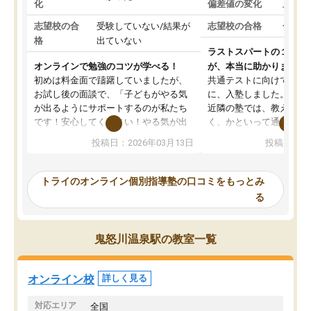
化
偏差値の変化
上がっ
志望校の合
受験していない/結果が
志望校の合格
合格し
格
出ていない
ラストスパートの１か月
オンラインで勉強のコツが学べる！
が、本当に助かりました
初めは料金面で躊躇していましたが、
共通テストに向けての追
お試し後の面談で、「子どもがやる気
に、入塾しました。田舎
が出るようにサポートするのが私たち
近隣の塾では、教えても
です！安心してください！やる気が出
く、かといって通うには
ないのは私たち講師の責任です」と言
が、トライならオンライ
投稿日：2026年03月13日
投稿日：20
ってくださり、確かに！と考えて、思
可能なので本当に助かり
い切って入塾しました。英語が苦手だ
テストの内容重視でした
ったんですが、学生の先生から学ぶこ
らないところをピンポイ
トライのオンライン個別指導塾の口コミをもっとみ
とで、勉強のコツみたいなものをつか
頂いて、とてもわかりや
る
み、徐々に成績が上がったらいいなと
していました。一生を左
思っていました。何が今足りないのか
スト、多少お金がかかっ
を的確に指導いただき、子どももびっ
思い切って入塾してよか
鬼怒川温泉駅の教室一覧
くりするほど楽しんでやる気を持って
塾を受けています。狙い通り、少しず
つ成績も上がり、苦手意識も無くなっ
オンライン校
詳しく見る
てきたので、さらに苦手な数学も追加
でお願いしました。来年の高校受験に
対応エリア
全国