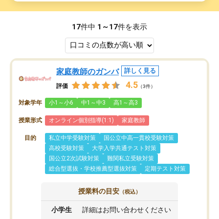
17
件中
1～17
件を表示
家庭教師のガンバ
詳しく見る
4.5
評価
（3件）
対象学年
小1～小6
中1～中3
高1～高3
授業形式
オンライン個別指導(1:1)
家庭教師
目的
私立中学受験対策
国公立中高一貫校受験対策
高校受験対策
大学入学共通テスト対策
国公立2次試験対策
難関私立受験対策
総合型選抜・学校推薦型選抜対策
定期テスト対策
授業料の目安
（税込）
小学生
詳細はお問い合わせください