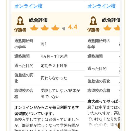
オンライン校
オンライン校
総合評価
総合評価
4.4
保護者
保護者
通塾開始時
通塾開始時の
高1
高3
の学年
学年
通塾期間
4ヵ月～1年未満
通塾期間
4ヵ月
通った目的
定期テスト対策
大学入
通った目的
対策
偏差値の変
変わらなかった
化
偏差値の変化
上がっ
志望校の合
受験していない/結果が
志望校の合格
合格し
格
出ていない
東大生ってやっぱりすご
息子は中学まではそこそ
オンラインだからこそ毎日利用でき学
いたのですが、高校に入
習習慣がついています。
ていけなくなり対面の塾
高校入学してすぐは頑張っていました
でいたので、違うアプロ
が、部活動が忙しくなって学習時間が
考えて入りました。地元