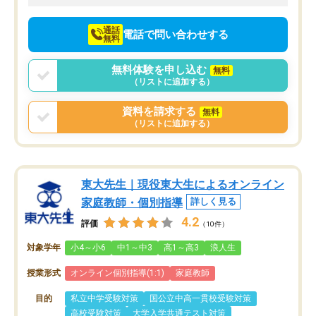
向けて頑張っています。
通話
電話で問い合わせする
無料
無料体験を申し込む
無料
（リストに追加する）
資料を請求する
無料
（リストに追加する）
東大先生｜現役東大生によるオンライン
家庭教師・個別指導
詳しく見る
4.2
評価
（10件）
対象学年
小4～小6
中1～中3
高1～高3
浪人生
授業形式
オンライン個別指導(1:1)
家庭教師
目的
私立中学受験対策
国公立中高一貫校受験対策
高校受験対策
大学入学共通テスト対策