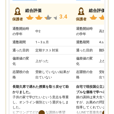
総合評価
総合評価
3.4
保護者
保護者
通塾開始時
通塾開始時
中2
高2
の学年
の学年
通塾期間
1～3ヵ月
通塾期間
4ヵ月～1
通った目的
定期テスト対策
通った目的
難関私立
偏差値の変
偏差値の変
上がった
上がった
化
化
志望校の合
受験していない/結果が
志望校の合
受験して
格
出ていない
格
出ていな
長期欠席で遅れた授業を取り戻せて助
自宅で現役国公立大学生
かりました。
ブルな価格で学べる
子供の家で学びたいという意志を尊重
娘の講師は東大生では無
し、オンライン個別という選択をしま
すが、お薦めの問題集や
した。
指導してくれています。2
ヒアリングでどのような講師が希望
もLINEで直接先生に質問