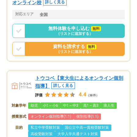
オンライン校
詳しく見る
対応エリア
全国
無料体験を申し込む
無料
（リストに追加する）
資料を請求する
無料
（リストに追加する）
トウコベ【東大生によるオンライン個別
指導】
詳しく見る
4.4
評価
（38件）
対象学年
幼児
小1～小6
中1～中3
高1～高3
浪人生
授業形式
オンライン個別指導(1:1)
個別指導(1:1)
目的
私立中学受験対策
国公立中高一貫校受験対策
高校受験対策
大学入学共通テスト対策