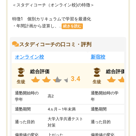
＜スタディコーチ（オンライン校)の特徴＞
特徴1 個別カリキュラムで学習を最適化
・年間計画から逆算し、...
続きを読む
スタディコーチの口コミ・評判
オンライン校
新宿校
総合評価
総合評価
3.4
生徒
生徒
通塾開始時の
通塾開始時の学
高2
高2
学年
年
通塾期間
4ヵ月～1年未満
通塾期間
1～
大学入学共通テスト
国公
通った目的
通った目的
対策
策
偏差値の変化
上がった
偏差値の変化
変わ