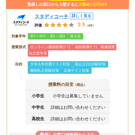
塾探しの窓口から入塾すると
入塾金1万円OFF
スタディコーチ
詳しく見る
3.9
評価
（6件）
対象学年
中1～中3
高1～高3
浪人生
授業形式
オンライン個別指導(1:1)
個別指導(1:1)
映像授業
自立型学習
目的
大学入学共通テスト対策
国公立2次試験対策
難関私立受験対策
定期テスト対策
授業料の目安
（税込）
小学生
小学生は募集していません
中学生
詳細はお問い合わせください
高校生
詳細はお問い合わせください
塾探しの窓口編集部からみた