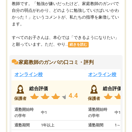
教師です。「勉強が嫌いだったけど、家庭教師のガンバで
自分の弱点がわかり、どのように勉強していけばいいかわ
かった！」というコメントが、私たちの指導を象徴してい
ます。
すべてのお子さんは、本心では「できるようになりたい」
と願っています。ただ、やり...
続きを読む
家庭教師のガンバの口コミ・評判
オンライン校
オンライン校
総合評価
総合評価
4.4
保護者
保護者
通塾開始時
通塾開始時
中1
中1
の学年
の学年
通塾期間
1年以上
通塾期間
1～3ヵ月