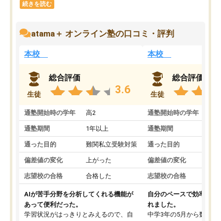
続きを読む
atama＋ オンライン塾の口コミ・評判
本校
本校
総合評価
総合評価
3.6
生徒
生徒
通塾開始時の学年
高2
通塾開始時の学年
中
通塾期間
1年以上
通塾期間
通った目的
難関私立受験対策
通った目的
偏差値の変化
上がった
偏差値の変化
志望校の合格
合格した
志望校の合格
AIが苦手分野を分析してくれる機能が
自分のペースで効率よく
あって便利だった。
れました。
学習状況がはっきりとみえるので、自
中学3年の5月から数学・