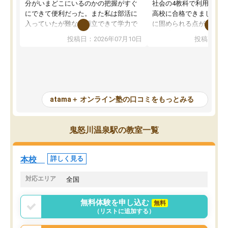
分がいまどこにいるのかの把握がすぐ
社会の4教科で利用し、偏
にできて便利だった。また私は部活に
高校に合格できました。
入っていたが難なく両立できて学力で
に固められる点が魅力で
も部活でも結果を残すことができてよ
れる「ウォームアップ」
投稿日：2026年07月10日
投稿日：20
かった。また問題演習の際に、自分が
項目のおかげで、手軽に
一度間違えた問題を繰り返し学習でき
せられます。何度も間違
たので苦手だった英語の克服につなが
「特訓」項目で徹底的に
った点もよかった。ただAIをアピール
め、苦手克服に非常に役
して活用するのは良かった点もあった
また、その日の勉強時間
が、自分で自分の管理ができない人に
元数が可視化されるので
atama＋ オンライン塾の口コミをもっとみる
とっては難しい部分もあるのではない
しながら意欲的に取り組
かと思った。
常に効果を実感している
になった現在も大学受験
鬼怒川温泉駅の教室一覧
して利用しており、自信
すめできる塾です。
本校
詳しく見る
対応エリア
全国
無料体験を申し込む
無料
（リストに追加する）