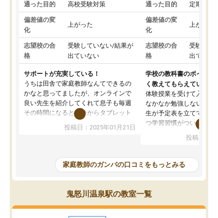
通った目的
高校受験対策
通った目的
定期テス
偏差値の変
偏差値の変
上がった
上がった
化
化
志望校の合
受験していない/結果が
志望校の合
受験して
格
出ていない
格
出ていな
サポートが充実している！
学校の教科書のポイント
うちは田舎で家庭教師なんてできるの
く教えてもらえている
かなと思ってましたが、オンラインで
体験授業を受けて入塾し
良い先生を紹介してくれて息子も毎週
なかなか勉強しない息子
その時間になると自分からタブレット
生が予定表を立ててくれ
を開いてzoomを繋げるようになりまし
つ学習習慣がついてきま
投稿日：2025年01月21日
た！5科目なんでもOKなのもとても気
オンラインで週に一度の
投稿日：20
に入っています
指導が無い日も予定表に
成績もだいぶ下の方でしたが、通い始
したり、LINEでわから
めて1年ほどだった今では平均点以上の
問できるのでとても助か
家庭教師のガンバの口コミをもっとみる
科目が増えてきました！あと1年受験ま
であるので無料の週末教室を使用しな
がら頑張って欲しいと思います！
鬼怒川温泉駅の教室一覧