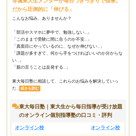
専属東大生メンターが毎日つきっきりで指導。
だから圧倒的に「伸びる」
こんなお悩み、ありませんか？
「部活やスマホに夢中で、勉強しない…」
「このままで受験に間に合うのか不安…」
「真面目にやっているのに、なぜか伸びない…」
「課題が多すぎて、何から手をつければいいのか分からな
い…」
「親の言うことは反発する…」
東大毎日塾に相談して、これらのお悩みを解決していっ
た...
続きを読む
東大毎日塾｜東大生から毎日指導が受け放題
のオンライン個別指導塾の口コミ・評判
オンライン校
オンライン校