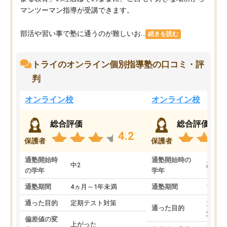
マンツーマン指導が受講できます。
部活や習い事で塾に通うのが難しいお...
続きを読む
トライのオンライン個別指導塾の口コミ・評
判
オンライン校
オンライン校
総合評価
総合評価
4.2
保護者
保護者
通塾開始時
通塾開始時の
中2
高3
の学年
学年
通塾期間
4ヵ月～1年未満
通塾期間
1～3
通った目的
定期テスト対策
大学入
通った目的
対策
偏差値の変
上がった