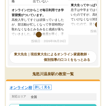
格
出ていない
東大生ってやっぱりすご
息子は中学まではそこそ
オンラインだからこそ毎日利用でき学
いたのですが、高校に入
習習慣がついています。
ていけなくなり対面の塾
高校入学してすぐは頑張っていました
でいたので、違うアプロ
が、部活動が忙しくなって学習時間が
考えて入りました。地元
取れなくなるとみるみると成績が落ち
投稿日：20
で、当初は模試でD判定
ていきました。高校の進度が早く、子
していたのですが、やは
供も家に帰って勉強の話すると嫌な反
投稿日：2026年06月26日
験勉強に詳しく、先生か
応を示します。東大先生にお願いして
受け合格できました。ま
からは効率的な計画を先生が立ててく
自習室が毎日使えていつ
れるので、親としても安心です。毎日
東大先生｜現役東大生によるオンライン家庭教師・
るのが心強かったようで
使える自習室とかもあり、わからない
個別指導の口コミをもっとみる
謝です。
ところがあれば先生が回答してくれる
のも重宝しています。
鬼怒川温泉駅の教室一覧
オンライン校
詳しく見る
対応エリア
全国