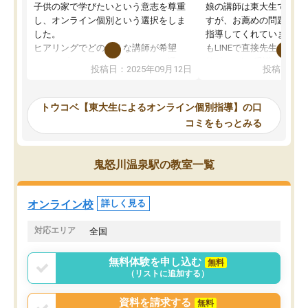
子供の家で学びたいという意志を尊重
娘の講師は東大生では無
し、オンライン個別という選択をしま
すが、お薦めの問題集や
した。
指導してくれています。2
ヒアリングでどのような講師が希望
もLINEで直接先生に質問
か、オプションは付帯するかなど選ぶ
教科でも)。受講科目や
投稿日：2025年09月12日
投稿日：20
事が出来ました。
めれるので、個人に合っ
講師とのマッチング後講師との初回ミ
ると思います。カリキュ
ーティングを行い、その講師で良いか
いなのがあり(有料)、受
トウコベ【東大生によるオンライン個別指導】の口
他の講師を希望するか子供との相性も
ことをどんなスケジュー
コミをもっとみる
見てから講師を決定する事ができま
くか相談したのですが、
す。
ち期待したものではなく
うちの子は、初回面談の講師の方で決
内容でした。それでも明
鬼怒川温泉駅の教室一覧
定しました。
やる気も出ましたし、苦
くなってきたようなので
オンラインツールを使用した単語帳の
お願いして良かったと思
オンライン校
詳しく見る
共有があり宿題もそちらで出される形
も合わなければチェンジ
でした。
娘は3科目ともずっと同
対応エリア
全国
2ヶ月で担当講師の方がお辞めになると
言う事で講師変更の申し出があり、あ
無料体験を申し込む
無料
まりに短期での変更だった為、塾に通
（リストに追加する）
う事にして退会しました。遅れも取り
戻せ、授業内容や講師の方は良かった
資料を請求する
無料