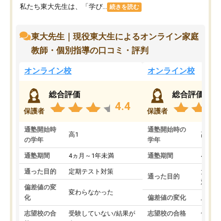
私たち東大先生は、「学び...
続きを読む
東大先生｜現役東大生によるオンライン家庭
教師・個別指導の口コミ・評判
オンライン校
オンライン校
総合評価
総合評価
4.4
保護者
保護者
通塾開始時
通塾開始時の
高1
高3
の学年
学年
通塾期間
4ヵ月～1年未満
通塾期間
4ヵ月
通った目的
定期テスト対策
大学入
通った目的
対策
偏差値の変
変わらなかった
化
偏差値の変化
上がっ
志望校の合
受験していない/結果が
志望校の合格
合格し