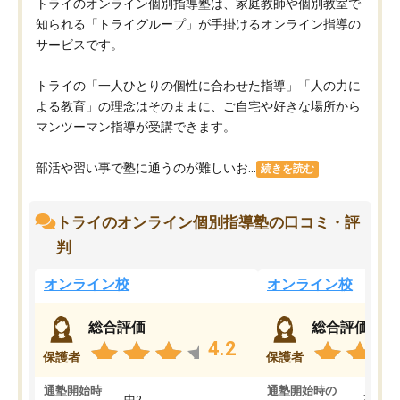
トライのオンライン個別指導塾は、家庭教師や個別教室で
知られる「トライグループ」が手掛けるオンライン指導の
サービスです。
トライの「一人ひとりの個性に合わせた指導」「人の力に
よる教育」の理念はそのままに、ご自宅や好きな場所から
マンツーマン指導が受講できます。
部活や習い事で塾に通うのが難しいお...
続きを読む
トライのオンライン個別指導塾の口コミ・評
判
オンライン校
オンライン校
総合評価
総合評価
4.2
保護者
保護者
通塾開始時
通塾開始時の
中2
高3