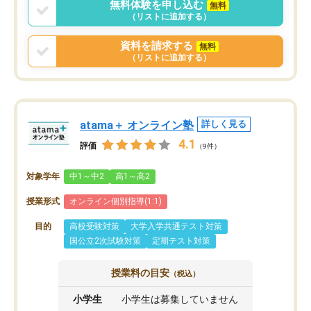
無料体験を申し込む
無料
（リストに追加する）
資料を請求する
無料
（リストに追加する）
atama＋ オンライン塾
詳しく見る
4.1
評価
（9件）
対象学年
中1～中2
高1～高2
授業形式
オンライン個別指導(1:1)
目的
高校受験対策
大学入学共通テスト対策
国公立2次試験対策
定期テスト対策
授業料の目安
（税込）
小学生
小学生は募集していません