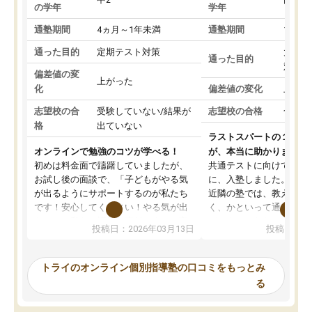
の学年
学年
通塾期間
4ヵ月～1年未満
通塾期間
1～3
通った目的
定期テスト対策
大学入
通った目的
対策
偏差値の変
上がった
化
偏差値の変化
上がっ
志望校の合
受験していない/結果が
志望校の合格
合格し
格
出ていない
ラストスパートの１か月
オンラインで勉強のコツが学べる！
が、本当に助かりました
初めは料金面で躊躇していましたが、
共通テストに向けての追
お試し後の面談で、「子どもがやる気
に、入塾しました。田舎
が出るようにサポートするのが私たち
近隣の塾では、教えても
です！安心してください！やる気が出
く、かといって通うには
ないのは私たち講師の責任です」と言
が、トライならオンライ
投稿日：2026年03月13日
投稿日：20
ってくださり、確かに！と考えて、思
可能なので本当に助かり
い切って入塾しました。英語が苦手だ
テストの内容重視でした
ったんですが、学生の先生から学ぶこ
らないところをピンポイ
トライのオンライン個別指導塾の口コミをもっとみ
とで、勉強のコツみたいなものをつか
頂いて、とてもわかりや
る
み、徐々に成績が上がったらいいなと
していました。一生を左
思っていました。何が今足りないのか
スト、多少お金がかかっ