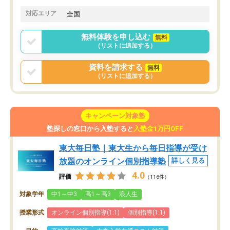
対応エリア
全国
無料体験を申し込む
無料
（リストに追加する）
資料を請求する
無料
（リストに追加する）
キャンペーン対象塾
塾探しの窓口から入塾すると
入塾金1万円OFF
東大毎日塾｜東大生から毎日指導が受け
放題のオンライン個別指導塾
詳しく見る
4.0
評価
（116件）
対象学年
中1～中3
高1～高3
浪人生
授業形式
オンライン個別指導(1:1)
個別指導(1:1)