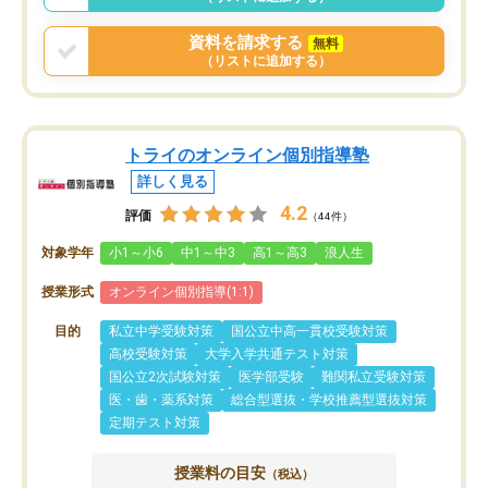
資料を請求する
無料
（リストに追加する）
トライのオンライン個別指導塾
詳しく見る
4.2
評価
（44件）
対象学年
小1～小6
中1～中3
高1～高3
浪人生
授業形式
オンライン個別指導(1:1)
目的
私立中学受験対策
国公立中高一貫校受験対策
高校受験対策
大学入学共通テスト対策
国公立2次試験対策
医学部受験
難関私立受験対策
医・歯・薬系対策
総合型選抜・学校推薦型選抜対策
定期テスト対策
授業料の目安
（税込）