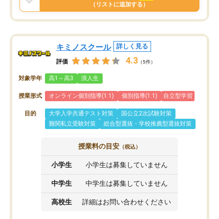
と思います。
（リストに追加する）
キミノスクール
詳しく見る
4.3
評価
（5件）
対象学年
高1～高3
浪人生
授業形式
オンライン個別指導(1:1)
個別指導(1:1)
自立型学習
目的
大学入学共通テスト対策
国公立2次試験対策
難関私立受験対策
総合型選抜・学校推薦型選抜対策
授業料の目安
（税込）
小学生
小学生は募集していません
中学生
中学生は募集していません
高校生
詳細はお問い合わせください