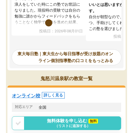
浪人をしていた時にこの塾でお世話に
いいとは思いますが、料
なりました。現役時の受験では自分の
す。
勉強に誰かからフィードバックをもら
自分が朝型なので、自習
うことなく独学で勉強を進めた結果、
つ、手助けしてくれる設
入試本番に地歴の学習が間に合わず不
この塾を選びました。
投稿日：2026年08月01日
合格となってしまいました。その経験
投稿日：20
を踏まえ、浪人が決まった際に勉強計
画を考えてもらえる塾を探した結果、
東大毎日塾にたどり着きました。学習
東大毎日塾｜東大生から毎日指導が受け放題のオン
の長期計画や日々の勉強のやり方につ
ライン個別指導塾の口コミをもっとみる
いて客観的なアドバイスをいただけた
ので、自信をもって受験勉強を進める
ことができました。自分のように勉強
鬼怒川温泉駅の教室一覧
のやり方や進捗管理で苦労している方
には特におすすめしたい塾です。
オンライン校
詳しく見る
対応エリア
全国
無料体験を申し込む
無料
（リストに追加する）