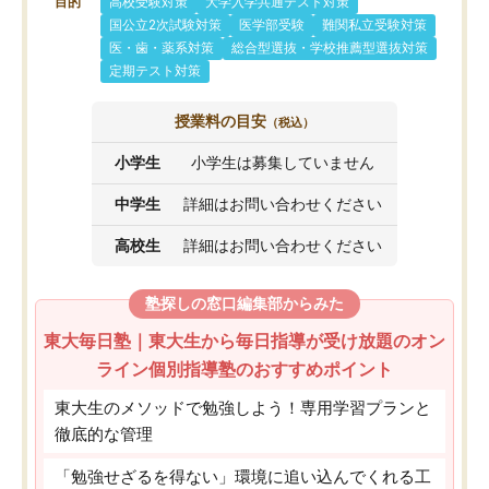
目的
高校受験対策
大学入学共通テスト対策
国公立2次試験対策
医学部受験
難関私立受験対策
医・歯・薬系対策
総合型選抜・学校推薦型選抜対策
定期テスト対策
授業料の目安
（税込）
小学生
小学生は募集していません
中学生
詳細はお問い合わせください
高校生
詳細はお問い合わせください
塾探しの窓口編集部からみた
東大毎日塾｜東大生から毎日指導が受け放題のオン
ライン個別指導塾のおすすめポイント
東大生のメソッドで勉強しよう！専用学習プランと
徹底的な管理
「勉強せざるを得ない」環境に追い込んでくれる工