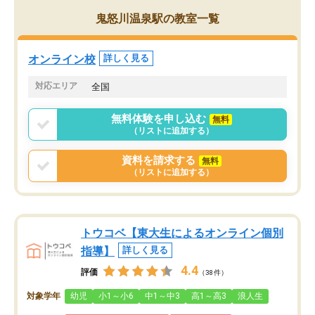
がら頑張って欲しいと思います！
鬼怒川温泉駅の教室一覧
オンライン校
詳しく見る
対応エリア
全国
無料体験を申し込む
無料
（リストに追加する）
資料を請求する
無料
（リストに追加する）
トウコベ【東大生によるオンライン個別
指導】
詳しく見る
4.4
評価
（38件）
対象学年
幼児
小1～小6
中1～中3
高1～高3
浪人生