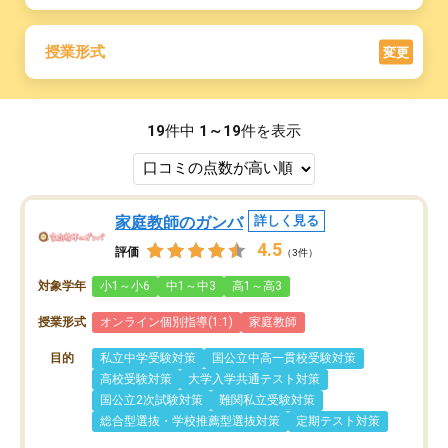
授業形式
変更
19
件中
1～19
件を表示
家庭教師のガンバ
詳しく見る
4.5
評価
（3件）
対象学年
小1～小6
中1～中3
高1～高3
授業形式
オンライン個別指導(1:1)
家庭教師
目的
私立中学受験対策
国公立中高一貫校受験対策
高校受験対策
大学入学共通テスト対策
国公立2次試験対策
難関私立受験対策
総合型選抜・学校推薦型選抜対策
定期テスト対策