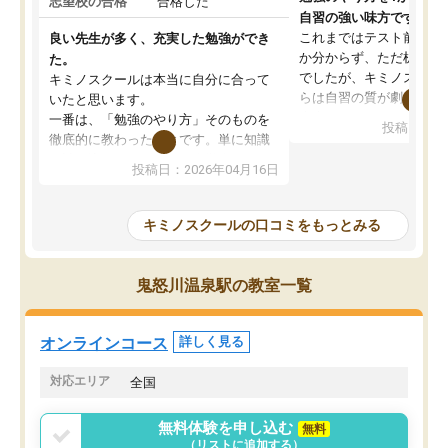
志望校の合格
合格した
自習の強い味方です。
これまではテスト前に何
良い先生が多く、充実した勉強ができ
か分からず、ただ机に座
た。
でしたが、キミノスクー
キミノスクールは本当に自分に合って
らは自習の質が劇的に変
いたと思います。
先生が毎日何をすべきか
一番は、「勉強のやり方」そのものを
投稿日：20
を明確にしてくれるので
徹底的に教わったことです。単に知識
ずに学習に取り組めるよ
を詰め込むのではなく、自学自習の習
投稿日：2026年04月16日
が一番の収穫です。
慣が身につくよう並走してくれるの
授業で教えてもらうとい
で、通塾日以外も机に向かうのが苦で
の仕方をコーチングして
はなくなりました。
キミノスクールの口コミをもっとみる
ルなので、家での学習習
身につきました。結果と
講師の方との距離も近く、親身なコー
た英語の偏差値が10以上
チングのおかげで、停滞期もモチベー
鬼怒川温泉駅の教室一覧
していた公立高校に無事
ションを維持できました。「やらされ
た。自分から学ぶ姿勢を
る勉強」から「目標のための勉強」へ
たい家庭には本当におす
意識が変わったことが、目標校への合
オンラインコース
詳しく見る
思います。
格に繋がったと思います。
対応エリア
全国
無料体験を申し込む
無料
（リストに追加する）