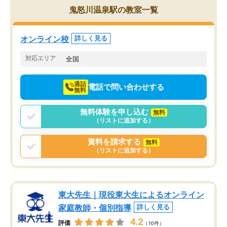
を的確に指導いただき、子どももびっ
思い切って入塾してよか
鬼怒川温泉駅の教室一覧
くりするほど楽しんでやる気を持って
塾を受けています。狙い通り、少しず
つ成績も上がり、苦手意識も無くなっ
オンライン校
詳しく見る
てきたので、さらに苦手な数学も追加
でお願いしました。来年の高校受験に
対応エリア
全国
向けて頑張っています。
通話
電話で問い合わせする
無料
無料体験を申し込む
無料
（リストに追加する）
資料を請求する
無料
（リストに追加する）
東大先生｜現役東大生によるオンライン
家庭教師・個別指導
詳しく見る
4.2
評価
（10件）