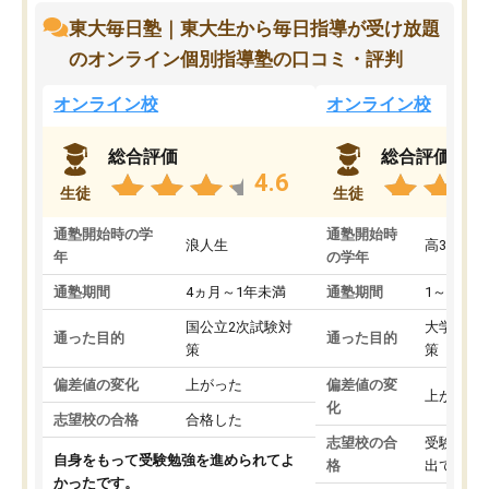
東大毎日塾｜東大生から毎日指導が受け放題
のオンライン個別指導塾の口コミ・評判
オンライン校
オンライン校
総合評価
総合評価
4.6
生徒
生徒
通塾開始時の学
通塾開始時
浪人生
高3
年
の学年
通塾期間
4ヵ月～1年未満
通塾期間
1～3ヵ月
国公立2次試験対
大学入学
通った目的
通った目的
策
策
偏差値の変化
上がった
偏差値の変
上がった
化
志望校の合格
合格した
志望校の合
受験して
自身をもって受験勉強を進められてよ
格
出ていな
かったです。