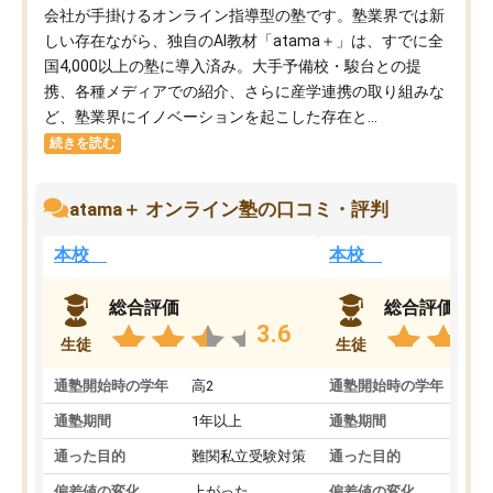
会社が手掛けるオンライン指導型の塾です。塾業界では新
しい存在ながら、独自のAI教材「atama＋」は、すでに全
国4,000以上の塾に導入済み。大手予備校・駿台との提
携、各種メディアでの紹介、さらに産学連携の取り組みな
ど、塾業界にイノベーションを起こした存在と...
続きを読む
atama＋ オンライン塾の口コミ・評判
本校
本校
総合評価
総合評価
3.6
生徒
生徒
通塾開始時の学年
高2
通塾開始時の学年
中
通塾期間
1年以上
通塾期間
通った目的
難関私立受験対策
通った目的
偏差値の変化
上がった
偏差値の変化