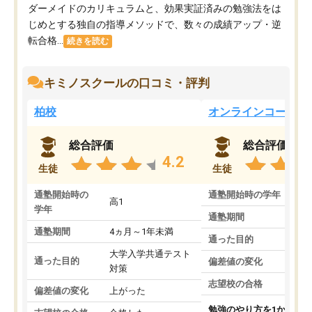
ダーメイドのカリキュラムと、効果実証済みの勉強法をは
じめとする独自の指導メソッドで、数々の成績アップ・逆
転合格...
続きを読む
キミノスクールの口コミ・評判
柏校
オンラインコース
総合評価
総合評価
4.2
生徒
生徒
通塾開始時の
通塾開始時の学年
中
高1
学年
通塾期間
通塾期間
4ヵ月～1年未満
通った目的
大学入学共通テスト
通った目的
偏差値の変化
対策
志望校の合格
偏差値の変化
上がった
勉強のやり方を1から教