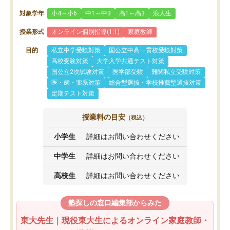
対象学年
小4～小6
中1～中3
高1～高3
浪人生
授業形式
オンライン個別指導(1:1)
家庭教師
目的
私立中学受験対策
国公立中高一貫校受験対策
高校受験対策
大学入学共通テスト対策
国公立2次試験対策
医学部受験
難関私立受験対策
医・歯・薬系対策
総合型選抜・学校推薦型選抜対策
定期テスト対策
授業料の目安
（税込）
小学生
詳細はお問い合わせください
中学生
詳細はお問い合わせください
高校生
詳細はお問い合わせください
塾探しの窓口編集部からみた
東大先生｜現役東大生によるオンライン家庭教師・