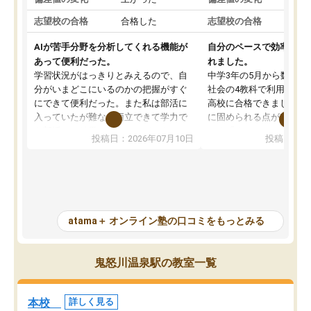
志望校の合格
合格した
志望校の合格
AIが苦手分野を分析してくれる機能が
自分のペースで効率よく
あって便利だった。
れました。
学習状況がはっきりとみえるので、自
中学3年の5月から数学・
分がいまどこにいるのかの把握がすぐ
社会の4教科で利用し、偏
にできて便利だった。また私は部活に
高校に合格できました。
入っていたが難なく両立できて学力で
に固められる点が魅力で
も部活でも結果を残すことができてよ
れる「ウォームアップ」
投稿日：2026年07月10日
投稿日：20
かった。また問題演習の際に、自分が
項目のおかげで、手軽に
一度間違えた問題を繰り返し学習でき
せられます。何度も間違
たので苦手だった英語の克服につなが
「特訓」項目で徹底的に
った点もよかった。ただAIをアピール
め、苦手克服に非常に役
して活用するのは良かった点もあった
また、その日の勉強時間
が、自分で自分の管理ができない人に
元数が可視化されるので
atama＋ オンライン塾の口コミをもっとみる
とっては難しい部分もあるのではない
しながら意欲的に取り組
かと思った。
常に効果を実感している
になった現在も大学受験
鬼怒川温泉駅の教室一覧
して利用しており、自信
すめできる塾です。
本校
詳しく見る