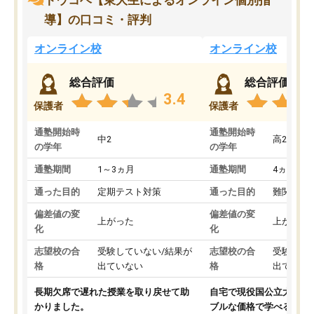
トウコベ【東大生によるオンライン個別指
導】の口コミ・評判
オンライン校
オンライン校
総合評価
総合評価
3.4
保護者
保護者
通塾開始時
通塾開始時
中2
高2
の学年
の学年
通塾期間
1～3ヵ月
通塾期間
4ヵ月～1
通った目的
定期テスト対策
通った目的
難関私立
偏差値の変
偏差値の変
上がった
上がった
化
化
志望校の合
受験していない/結果が
志望校の合
受験して
格
出ていない
格
出ていな
長期欠席で遅れた授業を取り戻せて助
自宅で現役国公立大学生
かりました。
ブルな価格で学べる