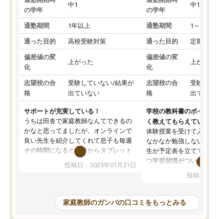
中1
中1
の学年
の学年
通塾期間
1年以上
通塾期間
1～3ヵ月
通った目的
高校受験対策
通った目的
定期テス
偏差値の変
偏差値の変
上がった
上がった
化
化
志望校の合
受験していない/結果が
志望校の合
受験して
格
出ていない
格
出ていな
サポートが充実している！
学校の教科書のポイント
うちは田舎で家庭教師なんてできるの
く教えてもらえている
かなと思ってましたが、オンラインで
体験授業を受けて入塾し
良い先生を紹介してくれて息子も毎週
なかなか勉強しない息子
その時間になると自分からタブレット
生が予定表を立ててくれ
を開いてzoomを繋げるようになりまし
つ学習習慣がついてきま
投稿日：2025年01月21日
た！5科目なんでもOKなのもとても気
オンラインで週に一度の
投稿日：20
に入っています
指導が無い日も予定表に
成績もだいぶ下の方でしたが、通い始
したり、LINEでわから
めて1年ほどだった今では平均点以上の
問できるのでとても助か
家庭教師のガンバの口コミをもっとみる
科目が増えてきました！あと1年受験ま
であるので無料の週末教室を使用しな