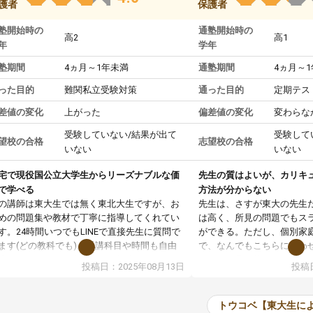
護者
保護者
塾開始時の
通塾開始時の
高2
高1
年
学年
塾期間
4ヵ月～1年未満
通塾期間
4ヵ月～
った目的
難関私立受験対策
通った目的
定期テス
差値の変化
上がった
偏差値の変化
変わらな
受験していない/結果が出て
受験して
望校の合格
志望校の合格
いない
いない
宅で現役国公立大学生からリーズナブルな価
先生の質はよいが、カリキ
で学べる
方法が分からない
の講師は東大生では無く東北大生ですが、お
先生は、さすが東大の先生
めの問題集や教材で丁寧に指導してくれてい
は高く、所見の問題でもス
す。24時間いつでもLINEで直接先生に質問で
ができる。ただし、個別家
ます(どの教科でも)。受講科目や時間も自由
で、なんでもこちらに合わ
決めれるので、個人に合った勉強ができると
のだが、具体的なカリキュ
投稿日：2025年08月13日
投稿日
います。カリキュラム相談みたいなのがあり
は、授業の先取り学習をす
有料)、受験までにどんなことをどんなスケジ
書を一緒に進めていくよう
ールでやっていくか相談したのですが、それ
いただいたが、1時間の時
トウコベ【東大生に