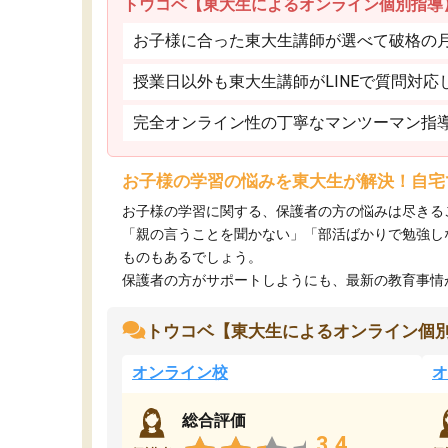
トウコベ【東大生によるオンライン個別指導
お子様に合った東大生講師が選べて破格の月額
授業日以外も東大生講師がLINEで質問対応
完全オンライン性の丁寧なマンツーマン指
お子様の学習の悩みを東大生が解決！自宅
お子様の学習に関する、保護者の方の悩みは尽きる
「親の言うことを聞かない」「部活ばかりで勉強し
ものもあるでしょう。
保護者の方がサポートしようにも、最新の教育事情がわ
トウコベ【東大生によるオンライン個
オンライン校
オ
総合評価
3.4