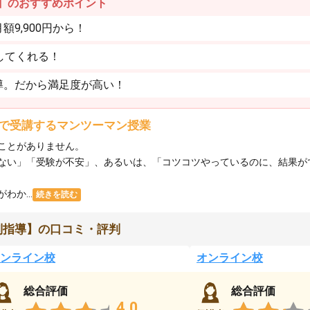
】のおすすめポイント
9,900円から！
してくれる！
導。だから満足度が高い！
で受講するマンツーマン授業
ことがありません。
ない」「受験が不安」、あるいは、「コツコツやっているのに、結果が
か...
続きを読む
別指導】の口コミ・評判
ンライン校
オンライン校
総合評価
総合評価
4.0