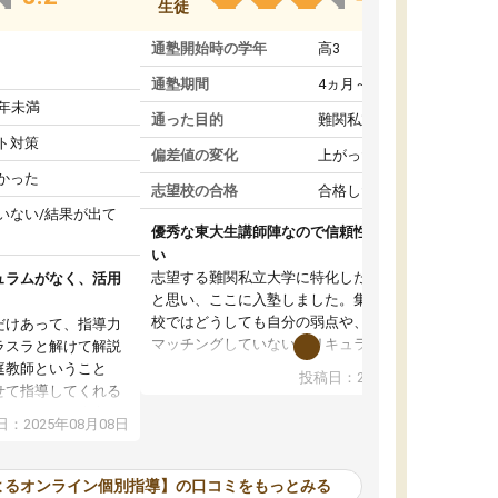
生徒
通塾開始時の学年
高3
通塾期間
4ヵ月～1年未満
1年未満
通った目的
難関私立受験対策
ト対策
偏差値の変化
上がった
かった
志望校の合格
合格した
いない/結果が出て
優秀な東大生講師陣なので信頼性や安心感が高
い
志望する難関私立大学に特化した準備をしたい
ュラムがなく、活用
と思い、ここに入塾しました。集団指導の予備
校ではどうしても自分の弱点や、志望校対策に
だけあって、指導力
マッチングしていないカリキュラムに不安を感
ラスラと解けて解説
じたからです。
庭教師ということ
投稿日：2024年02月19日
また受験のノウハウを蓄積している優秀な東大
せて指導してくれる
生講師陣をそろえていることや、完全オンライ
ラムがない。当方
：2025年08月08日
ン制というのも、ここを選んだ重要なポイント
るため、学校の教科
です。実際に入塾してみると、きめ細かいマン
な形で活用をさせて
ツーマン指導によって、自分の志望校にふさわ
間を使って進められる
よるオンライン個別指導】の口コミをもっとみる