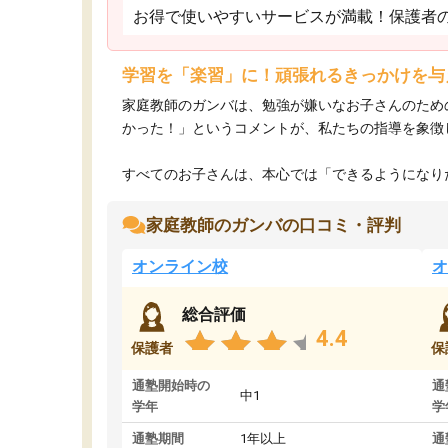
お得で使いやすいサービスが満載！保護者
学習を「楽習」に！頑張れるきっかけを与
家庭教師のガンバは、勉強が嫌いなお子さんのため
かった！」というコメントが、私たちの指導を象徴
すべてのお子さんは、本心では「できるようになりた
家庭教師のガンバの口コミ・評判
オンライン校
オ
総合評価
4.4
保護者
保
通塾開始時の
通
中1
学年
学
通塾期間
1年以上
通