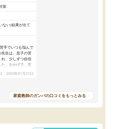
対策
いない/結果が出て
が苦手でいつも悩んで
の先生は、息子の苦
くれ、少しずつ自信
した。おかげで、定
アップし、本人もと
：2025年01月21日
家庭教師のガンバの口コミをもっとみる