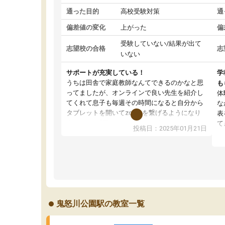
通った目的
高校受験対策
通
偏差値の変化
上がった
偏
受験していない/結果が出て
志望校の合格
志
いない
サポートが充実している！
学
うちは田舎で家庭教師なんてできるのかなと思
も
ってましたが、オンラインで良い先生を紹介し
体
てくれて息子も毎週その時間になると自分から
な
タブレットを開いてzoomを繋げるようになり
表
ました！5科目なんでもOKなのもとても気に入
て
投稿日：2025年01月21日
っています
オ
成績もだいぶ下の方でしたが、通い始めて1年ほ
い
どだった今では平均点以上の科目が増えてきま
か
した！あと1年受験まであるので無料の週末教室
て
を使用しながら頑張って欲しいと思います！
鬼怒川公園駅の教室一覧