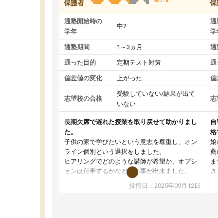
保護者
保
通塾開始時の
通
中2
学年
学
通塾期間
1～3ヵ月
通
通った目的
定期テスト対策
通
偏差値の変化
上がった
偏
受験していない/結果が出て
志望校の合格
志
いない
長期欠席で遅れた授業を取り戻せて助かりまし
自
た。
格
子供の家で学びたいという意志を尊重し、オン
娘
ライン個別という選択をしました。
薦
ヒアリングでどのような講師が希望か、オプシ
ま
ョンは付帯するかなど選ぶ事が出来ました。
き
講師とのマッチング後講師との初回ミーティン
に
投稿日：2025年09月12日
グを行い、その講師で良いか他の講師を希望す
思
るか子供との相性も見てから講師を決定する事
(
ができます。
ュ