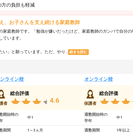
の方の負担も軽減
え、お子さんを支え続ける家庭教師
の家庭教師です。「勉強が嫌いだったけど、家庭教師のガンバで自分の
しています。
い」と願っています。ただ、やり...
続きを読む
ンライン校
オンライン校
総合評価
総合評価
4.6
護者
保護者
塾開始時の
通塾開始時の
中1
中1
年
学年
塾期間
1～3ヵ月
通塾期間
1年以上