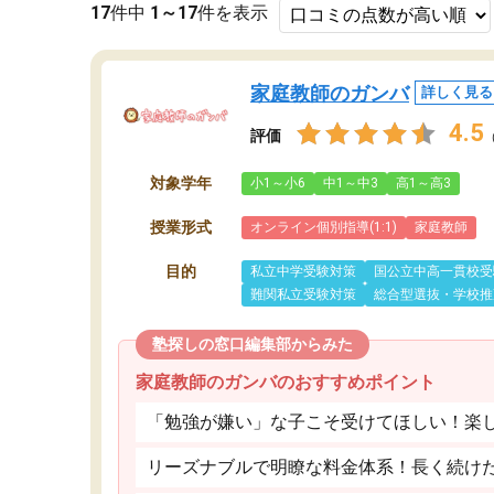
17
件中
1～17
件を表示
家庭教師のガンバ
詳しく見る
4.5
評価
対象学年
小1～小6
中1～中3
高1～高3
授業形式
オンライン個別指導(1:1)
家庭教師
目的
私立中学受験対策
国公立中高一貫校受
難関私立受験対策
総合型選抜・学校推
塾探しの窓口編集部からみた
家庭教師のガンバのおすすめポイント
「勉強が嫌い」な子こそ受けてほしい！楽
リーズナブルで明瞭な料金体系！長く続け