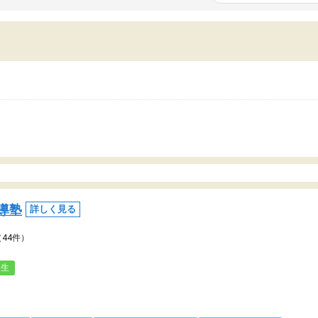
いまいち期待したものではなくふわっとした
範囲は限られており、それ
容でした。それでも明らかに本人のやる気も
進めて良いように思った。
ましたし、苦手科目が楽しくなってきたよう
りに高いため、有意義な利
ので、トウコベにお願いして良かったと思い
たが、大学生の先生からは
す。講師も合わなければチェンジできます
なく、上手い活用の仕方が
、娘は3科目ともずっと同じ先生です。
とした。学校の授業につい
いのかも。
導塾
詳しく見る
（44件）
人生