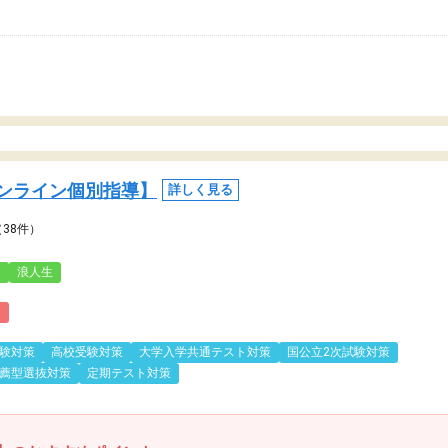
ンライン個別指導】
詳しく見る
（38件）
3
浪人生
)
験対策
高校受験対策
大学入学共通テスト対策
国公立2次試験対策
薦型選抜対策
定期テスト対策