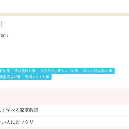
（3件）
験対策
高校受験対策
大学入学共通テスト対策
国公立2次試験対策
薦型選抜対策
定期テスト対策
しく学べる家庭教師
たい人にピッタリ