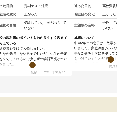
った目的
定期テスト対策
通った目的
高校受験
差値の変化
上がった
偏差値の変化
上がった
受験していない/結果が出て
受験して
望校の合格
志望校の合格
いない
いない
校の教科書のポイントをわかりやすく教えて
成績について
中学2年生の息子は、数学
らえている
いました。家庭教師ガンバ
験授業を受けて入塾しました。
手な部分を丁寧に解説して
かなか勉強しない息子でしたが、先生が予定
をつけていくことができま
を立ててくれるので少しずつ学習習慣がつい
期テストの成績が10点以上
きました。
投稿日
ても喜んでいます。
ンラインで週に一度の受講ですが、指導が無
投稿日：2025年01月21日
日も予定表に基づいて勉強したり、LINEでわ
らないところを質問できるのでとても助かっ
います。