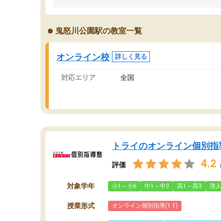
うちの子は、初回面談の講師の方で決定しまし
は
た。
内
出
鬼怒川公園駅の教室一覧
オンラインツールを使用した単語帳の共有があ
な
り宿題もそちらで出される形でした。
ま
2ヶ月で担当講師の方がお辞めになると言う事で
が
オンライン校
詳しく見る
講師変更の申し出があり、あまりに短期での変
更だった為、塾に通う事にして退会しました。
対応エリア
全国
遅れも取り戻せ、授業内容や講師の方は良かっ
たと思います。
トライのオンライン個別指
4.2
評価
対象学年
小1～小6
中1～中3
高1～高3
浪
授業形式
オンライン個別指導(1:1)