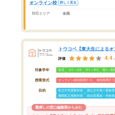
オンライン校
詳しく見る
対応エリア
全国
トウコベ【東大生によるオ
4.4
評価
対象学年
幼児
小1～小6
中1～中3
高1～高
授業形式
オンライン個別指導(1:1)
個別指導(1:1
目的
私立中学受験対策
国公立中高一貫校受
難関私立受験対策
総合型選抜・学校推
塾探しの窓口編集部からみた