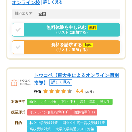
オンライン校
詳しく見る
対応エリア
全国
無料体験を申し込む
無料
（リストに追加する）
資料を請求する
無料
（リストに追加する）
トウコベ【東大生によるオンライン個別
指導】
詳しく見る
4.4
評価
（38件）
対象学年
幼児
小1～小6
中1～中3
高1～高3
浪人生
授業形式
オンライン個別指導(1:1)
個別指導(1:1)
目的
私立中学受験対策
国公立中高一貫校受験対策
高校受験対策
大学入学共通テスト対策