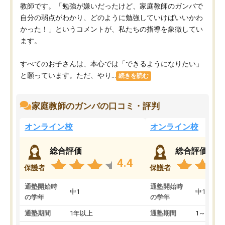
教師です。「勉強が嫌いだったけど、家庭教師のガンバで
自分の弱点がわかり、どのように勉強していけばいいかわ
かった！」というコメントが、私たちの指導を象徴してい
ます。
すべてのお子さんは、本心では「できるようになりたい」
と願っています。ただ、やり...
続きを読む
家庭教師のガンバの口コミ・評判
オンライン校
オンライン校
総合評価
総合評価
4.4
保護者
保護者
通塾開始時
通塾開始時
中1
中1
の学年
の学年
通塾期間
1年以上
通塾期間
1～3ヵ月