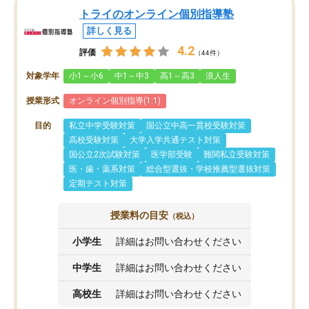
トライのオンライン個別指導塾
詳しく見る
4.2
評価
（44件）
対象学年
小1～小6
中1～中3
高1～高3
浪人生
授業形式
オンライン個別指導(1:1)
目的
私立中学受験対策
国公立中高一貫校受験対策
高校受験対策
大学入学共通テスト対策
国公立2次試験対策
医学部受験
難関私立受験対策
医・歯・薬系対策
総合型選抜・学校推薦型選抜対策
定期テスト対策
授業料の目安
（税込）
小学生
詳細はお問い合わせください
中学生
詳細はお問い合わせください
高校生
詳細はお問い合わせください