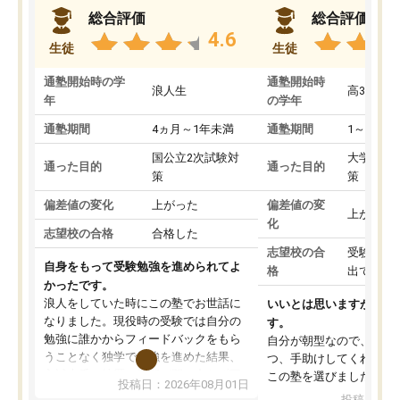
総合評価
総合評価
4.6
生徒
生徒
通塾開始時の学
通塾開始時
浪人生
高3
年
の学年
通塾期間
4ヵ月～1年未満
通塾期間
1～3ヵ月
国公立2次試験対
大学入学
通った目的
通った目的
策
策
偏差値の変化
上がった
偏差値の変
上がった
化
志望校の合格
合格した
志望校の合
受験して
自身をもって受験勉強を進められてよ
格
出ていな
かったです。
浪人をしていた時にこの塾でお世話に
いいとは思いますが、料
なりました。現役時の受験では自分の
す。
勉強に誰かからフィードバックをもら
自分が朝型なので、自習
うことなく独学で勉強を進めた結果、
つ、手助けしてくれる設
入試本番に地歴の学習が間に合わず不
この塾を選びました。
投稿日：2026年08月01日
合格となってしまいました。その経験
投稿日：20