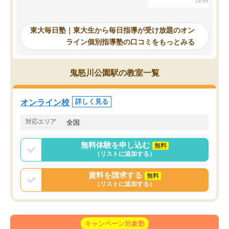
を踏まえ、浪人が決まった際に勉強計
画を考えてもらえる塾を探した結果、
東大毎日塾にたどり着きました。学習
東大毎日塾｜東大生から毎日指導が受け放題のオン
の長期計画や日々の勉強のやり方につ
ライン個別指導塾の口コミをもっとみる
いて客観的なアドバイスをいただけた
ので、自信をもって受験勉強を進める
ことができました。自分のように勉強
鬼怒川公園駅の教室一覧
のやり方や進捗管理で苦労している方
には特におすすめしたい塾です。
オンライン校
詳しく見る
対応エリア
全国
無料体験を申し込む
無料
（リストに追加する）
資料を請求する
無料
（リストに追加する）
キャンペーン対象塾