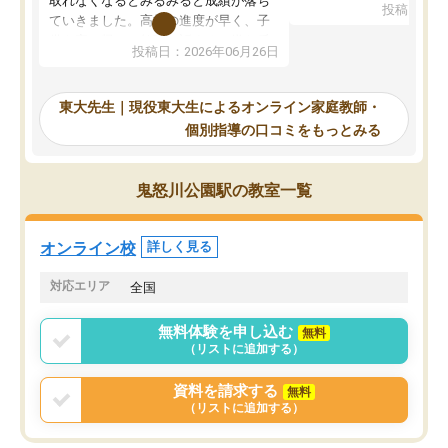
取れなくなるとみるみると成績が落ち
投稿日：20
で、当初は模試でD判定
ていきました。高校の進度が早く、子
していたのですが、やは
供も家に帰って勉強の話すると嫌な反
投稿日：2026年06月26日
験勉強に詳しく、先生か
応を示します。東大先生にお願いして
受け合格できました。ま
からは効率的な計画を先生が立ててく
自習室が毎日使えていつ
れるので、親としても安心です。毎日
東大先生｜現役東大生によるオンライン家庭教師・
るのが心強かったようで
使える自習室とかもあり、わからない
個別指導の口コミをもっとみる
謝です。
ところがあれば先生が回答してくれる
のも重宝しています。
鬼怒川公園駅の教室一覧
オンライン校
詳しく見る
対応エリア
全国
無料体験を申し込む
無料
（リストに追加する）
資料を請求する
無料
（リストに追加する）