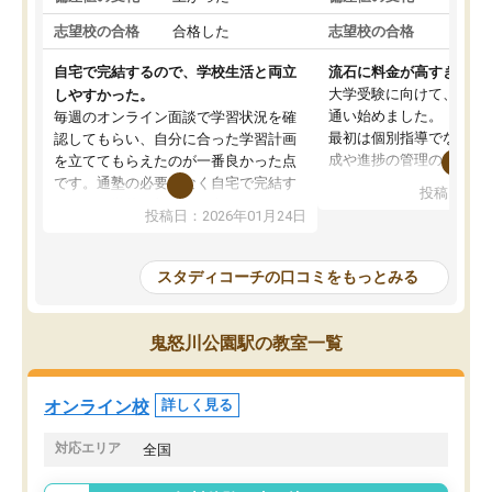
志望校の合格
合格した
志望校の合格
合格
自宅で完結するので、学校生活と両立
流石に料金が高すぎる
大学受験に向けて、高2
しやすかった。
通い始めました。
毎週のオンライン面談で学習状況を確
最初は個別指導でなく、
認してもらい、自分に合った学習計画
成や進捗の管理のみのコ
を立ててもらえたのが一番良かった点
ていましたが、あまり効
です。通塾の必要がなく自宅で完結す
投稿日：20
じ個別指導コースに変更
るため、学校や部活と両立しやすかっ
投稿日：2026年01月24日
講師には早稲田大学生の
たです。コーチが現役大学生で相談し
れましたが、はっきり言
やすく、勉強面だけでなく受験期の不
性が良くなかったです。
安も気軽に話せました。勉強習慣が身
スタディコーチの口コミをもっとみる
モチベーションが上がら
についたと感じています。また、チャ
にやめてしまいました。
ットで質問できるのも便利でした。一
追加で料金を払うことで
人では迷いがちだった受験勉強を、最
鬼怒川公園駅の教室一覧
方に変更することも可能
後まで続けられたのはこの塾のおかげ
の方の予定が空いていな
だと思います。
そもそも月謝が高い塾な
オンライン校
詳しく見る
人には合わないと思いま
総合してあまりお勧めで
対応エリア
全国
りませんでした。
唯一、塾内の設備だけは