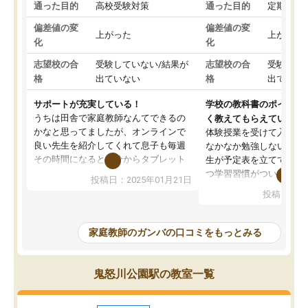
通った目的
高校受験対策
通った目的
定期テス
偏差値の変
偏差値の変
上がった
上がった
化
化
志望校の合
受験していない/結果が
志望校の合
受験して
格
出ていない
格
出ていな
サポートが充実している！
学校の教科書のポイント
うちは田舎で家庭教師なんてできるの
く教えてもらえている
かなと思ってましたが、オンラインで
体験授業を受けて入塾し
良い先生を紹介してくれて息子も毎週
なかなか勉強しない息子
その時間になると自分からタブレット
生が予定表を立ててくれ
を開いてzoomを繋げるようになりまし
つ学習習慣がついてきま
投稿日：2025年01月21日
た！5科目なんでもOKなのもとても気
オンラインで週に一度の
投稿日：20
に入っています
指導が無い日も予定表に
成績もだいぶ下の方でしたが、通い始
したり、LINEでわから
めて1年ほどだった今では平均点以上の
問できるのでとても助か
家庭教師のガンバの口コミをもっとみる
科目が増えてきました！あと1年受験ま
であるので無料の週末教室を使用しな
がら頑張って欲しいと思います！
鬼怒川公園駅の教室一覧