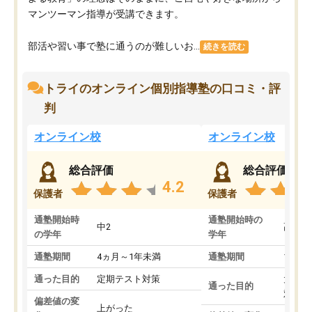
マンツーマン指導が受講できます。
部活や習い事で塾に通うのが難しいお...
続きを読む
トライのオンライン個別指導塾の口コミ・評
判
オンライン校
オンライン校
総合評価
総合評価
4.2
保護者
保護者
通塾開始時
通塾開始時の
中2
高3
の学年
学年
通塾期間
4ヵ月～1年未満
通塾期間
1～3
通った目的
定期テスト対策
大学入
通った目的
対策
偏差値の変
上がった