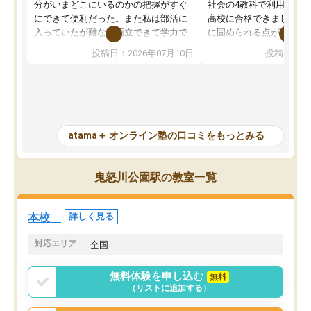
分がいまどこにいるのかの把握がすぐ
社会の4教科で利用し、偏
にできて便利だった。また私は部活に
高校に合格できました。
入っていたが難なく両立できて学力で
に固められる点が魅力で
も部活でも結果を残すことができてよ
れる「ウォームアップ」
投稿日：2026年07月10日
投稿日：20
かった。また問題演習の際に、自分が
項目のおかげで、手軽に
一度間違えた問題を繰り返し学習でき
せられます。何度も間違
たので苦手だった英語の克服につなが
「特訓」項目で徹底的に
った点もよかった。ただAIをアピール
め、苦手克服に非常に役
して活用するのは良かった点もあった
また、その日の勉強時間
が、自分で自分の管理ができない人に
元数が可視化されるので
atama＋ オンライン塾の口コミをもっとみる
とっては難しい部分もあるのではない
しながら意欲的に取り組
かと思った。
常に効果を実感している
になった現在も大学受験
鬼怒川公園駅の教室一覧
して利用しており、自信
すめできる塾です。
本校
詳しく見る
対応エリア
全国
無料体験を申し込む
無料
（リストに追加する）