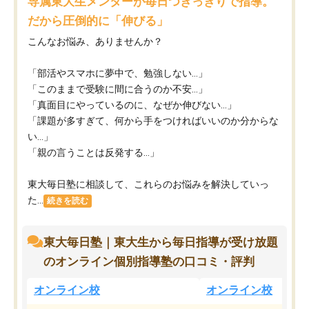
専属東大生メンターが毎日つきっきりで指導。
だから圧倒的に「伸びる」
こんなお悩み、ありませんか？
「部活やスマホに夢中で、勉強しない…」
「このままで受験に間に合うのか不安…」
「真面目にやっているのに、なぜか伸びない…」
「課題が多すぎて、何から手をつければいいのか分からな
い…」
「親の言うことは反発する…」
東大毎日塾に相談して、これらのお悩みを解決していっ
た...
続きを読む
東大毎日塾｜東大生から毎日指導が受け放題
のオンライン個別指導塾の口コミ・評判
オンライン校
オンライン校