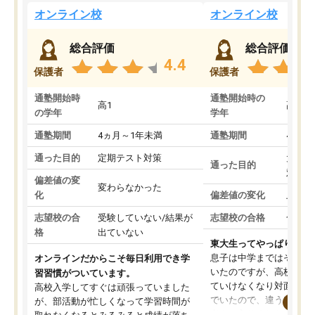
オンライン校
オンライン校
総合評価
総合評価
4.4
保護者
保護者
通塾開始時
通塾開始時の
高1
高3
の学年
学年
通塾期間
4ヵ月～1年未満
通塾期間
4ヵ月
通った目的
定期テスト対策
大学入
通った目的
対策
偏差値の変
変わらなかった
化
偏差値の変化
上がっ
志望校の合
受験していない/結果が
志望校の合格
合格し
格
出ていない
東大生ってやっぱりすご
息子は中学まではそこそ
オンラインだからこそ毎日利用でき学
いたのですが、高校に入
習習慣がついています。
ていけなくなり対面の塾
高校入学してすぐは頑張っていました
でいたので、違うアプロ
が、部活動が忙しくなって学習時間が
考えて入りました。地元