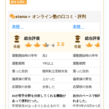
続きを読む
atama＋ オンライン塾の口コミ・評判
本校
本校
総合評価
総合評価
3.6
生徒
生徒
通塾開始時の学年
高2
通塾開始時の学年
中
通塾期間
1年以上
通塾期間
通った目的
難関私立受験対策
通った目的
偏差値の変化
上がった
偏差値の変化
志望校の合格
合格した
志望校の合格
AIが苦手分野を分析してくれる機能が
自分のペースで効率よく
あって便利だった。
れました。
学習状況がはっきりとみえるので、自
中学3年の5月から数学・