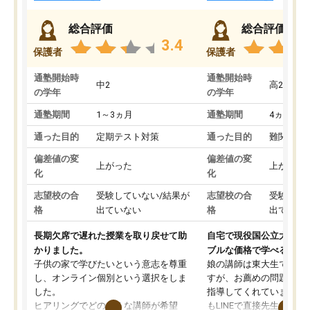
総合評価
総合評価
3.4
保護者
保護者
通塾開始時
通塾開始時
中2
高2
の学年
の学年
通塾期間
1～3ヵ月
通塾期間
4ヵ月～1
通った目的
定期テスト対策
通った目的
難関私立
偏差値の変
偏差値の変
上がった
上がった
化
化
志望校の合
受験していない/結果が
志望校の合
受験して
格
出ていない
格
出ていな
長期欠席で遅れた授業を取り戻せて助
自宅で現役国公立大学生
かりました。
ブルな価格で学べる
子供の家で学びたいという意志を尊重
娘の講師は東大生では無
し、オンライン個別という選択をしま
すが、お薦めの問題集や
した。
指導してくれています。2
ヒアリングでどのような講師が希望
もLINEで直接先生に質問