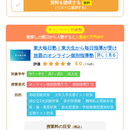
資料を請求する
無料
（リストに追加する）
キャンペーン対象塾
塾探しの窓口から入塾すると
入塾金1万円OFF
東大毎日塾｜東大生から毎日指導が受け
放題のオンライン個別指導塾
詳しく見る
4.0
評価
（116件）
対象学年
中1～中3
高1～高3
浪人生
授業形式
オンライン個別指導(1:1)
個別指導(1:1)
目的
高校受験対策
大学入学共通テスト対策
国公立2次試験対策
医学部受験
難関私立受験対策
医・歯・薬系対策
総合型選抜・学校推薦型選抜対策
定期テスト対策
授業料の目安
（税込）