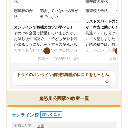
化
偏差値の変化
上がっ
志望校の合
受験していない/結果が
志望校の合格
合格し
格
出ていない
ラストスパートの１か月
オンラインで勉強のコツが学べる！
が、本当に助かりました
初めは料金面で躊躇していましたが、
共通テストに向けての追
お試し後の面談で、「子どもがやる気
に、入塾しました。田舎
が出るようにサポートするのが私たち
近隣の塾では、教えても
です！安心してください！やる気が出
く、かといって通うには
ないのは私たち講師の責任です」と言
が、トライならオンライ
投稿日：2026年03月13日
投稿日：20
ってくださり、確かに！と考えて、思
可能なので本当に助かり
い切って入塾しました。英語が苦手だ
テストの内容重視でした
ったんですが、学生の先生から学ぶこ
らないところをピンポイ
トライのオンライン個別指導塾の口コミをもっとみ
とで、勉強のコツみたいなものをつか
頂いて、とてもわかりや
る
み、徐々に成績が上がったらいいなと
していました。一生を左
思っていました。何が今足りないのか
スト、多少お金がかかっ
を的確に指導いただき、子どももびっ
思い切って入塾してよか
鬼怒川公園駅の教室一覧
くりするほど楽しんでやる気を持って
塾を受けています。狙い通り、少しず
つ成績も上がり、苦手意識も無くなっ
オンライン校
詳しく見る
てきたので、さらに苦手な数学も追加
でお願いしました。来年の高校受験に
対応エリア
全国