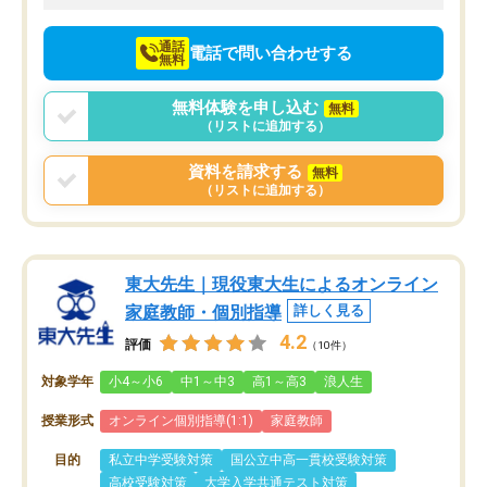
向けて頑張っています。
通話
電話で問い合わせする
無料
無料体験を申し込む
無料
（リストに追加する）
資料を請求する
無料
（リストに追加する）
東大先生｜現役東大生によるオンライン
家庭教師・個別指導
詳しく見る
4.2
評価
（10件）
対象学年
小4～小6
中1～中3
高1～高3
浪人生
授業形式
オンライン個別指導(1:1)
家庭教師
目的
私立中学受験対策
国公立中高一貫校受験対策
高校受験対策
大学入学共通テスト対策