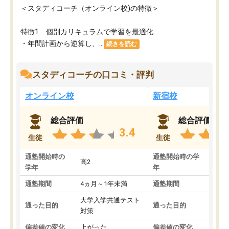
＜スタディコーチ（オンライン校)の特徴＞
特徴1 個別カリキュラムで学習を最適化
・年間計画から逆算し、...
続きを読む
スタディコーチの口コミ・評判
オンライン校
新宿校
総合評価
総合評価
3.4
生徒
生徒
通塾開始時の
通塾開始時の学
高2
高2
学年
年
通塾期間
4ヵ月～1年未満
通塾期間
1～
大学入学共通テスト
国公
通った目的
通った目的
対策
策
偏差値の変化
上がった
偏差値の変化
変わ