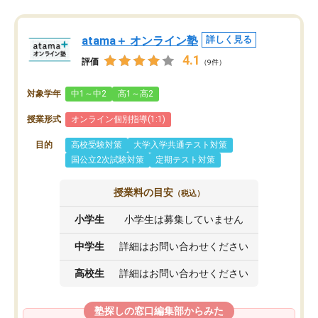
atama＋ オンライン塾
詳しく見る
4.1
評価
（9件）
対象学年
中1～中2
高1～高2
授業形式
オンライン個別指導(1:1)
目的
高校受験対策
大学入学共通テスト対策
国公立2次試験対策
定期テスト対策
授業料の目安
（税込）
小学生
小学生は募集していません
中学生
詳細はお問い合わせください
高校生
詳細はお問い合わせください
塾探しの窓口編集部からみた