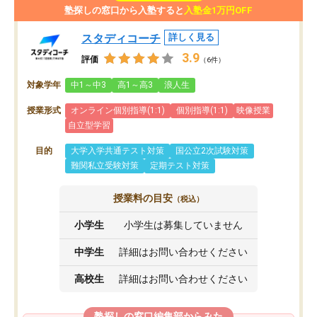
塾探しの窓口から入塾すると
入塾金1万円OFF
スタディコーチ
詳しく見る
3.9
評価
（6件）
対象学年
中1～中3
高1～高3
浪人生
授業形式
オンライン個別指導(1:1)
個別指導(1:1)
映像授業
自立型学習
目的
大学入学共通テスト対策
国公立2次試験対策
難関私立受験対策
定期テスト対策
授業料の目安
（税込）
小学生
小学生は募集していません
中学生
詳細はお問い合わせください
高校生
詳細はお問い合わせください
塾探しの窓口編集部からみた