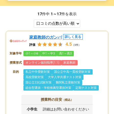
17
件中
1～17
件を表示
家庭教師のガンバ
詳しく見る
4.5
評価
（3件）
対象学年
小1～小6
中1～中3
高1～高3
授業形式
オンライン個別指導(1:1)
家庭教師
目的
私立中学受験対策
国公立中高一貫校受験対策
高校受験対策
大学入学共通テスト対策
国公立2次試験対策
難関私立受験対策
総合型選抜・学校推薦型選抜対策
定期テスト対策
授業料の目安
（税込）
小学生
詳細はお問い合わせください