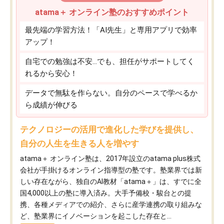
atama＋ オンライン塾のおすすめポイント
最先端の学習方法！「AI先生」と専用アプリで効率
アップ！
自宅での勉強は不安…でも、担任がサポートしてく
れるから安心！
データで無駄を作らない。自分のペースで学べるか
ら成績が伸びる
テクノロジーの活用で進化した学びを提供し、
自分の人生を生きる人を増やす
atama＋ オンライン塾は、2017年設立のatama plus株式
会社が手掛けるオンライン指導型の塾です。塾業界では新
しい存在ながら、独自のAI教材「atama＋」は、すでに全
国4,000以上の塾に導入済み。大手予備校・駿台との提
携、各種メディアでの紹介、さらに産学連携の取り組みな
ど、塾業界にイノベーションを起こした存在と...