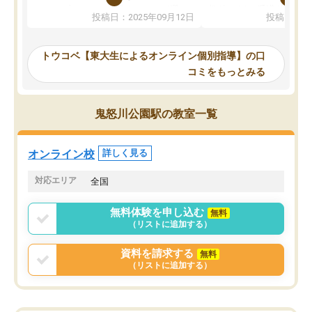
か、オプションは付帯するかなど選ぶ
教科でも)。受講科目や
投稿日：2025年09月12日
投稿日：20
事が出来ました。
めれるので、個人に合っ
講師とのマッチング後講師との初回ミ
ると思います。カリキュ
ーティングを行い、その講師で良いか
いなのがあり(有料)、受
トウコベ【東大生によるオンライン個別指導】の口
他の講師を希望するか子供との相性も
ことをどんなスケジュー
コミをもっとみる
見てから講師を決定する事ができま
くか相談したのですが、
す。
ち期待したものではなく
うちの子は、初回面談の講師の方で決
内容でした。それでも明
鬼怒川公園駅の教室一覧
定しました。
やる気も出ましたし、苦
くなってきたようなので
オンラインツールを使用した単語帳の
お願いして良かったと思
オンライン校
詳しく見る
共有があり宿題もそちらで出される形
も合わなければチェンジ
でした。
娘は3科目ともずっと同
対応エリア
全国
2ヶ月で担当講師の方がお辞めになると
言う事で講師変更の申し出があり、あ
無料体験を申し込む
無料
まりに短期での変更だった為、塾に通
（リストに追加する）
う事にして退会しました。遅れも取り
戻せ、授業内容や講師の方は良かった
資料を請求する
無料
と思います。
（リストに追加する）