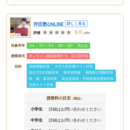
坪田塾ONLINE
詳しく見る
0.0
評価
（0件）
対象学年
小6
中1～中3
高1～高3
浪人生
授業形式
オンライン個別指導(1:1)
自立型学習
目的
高校受験対策
大学入学共通テスト対策
国公立2次試験対策
医学部受験
難関私立受験対策
医・歯・薬系対策
総合型選抜・学校推薦型選抜対策
定期テスト対策
授業料の目安
（税込）
小学生
詳細はお問い合わせください
中学生
詳細はお問い合わせください