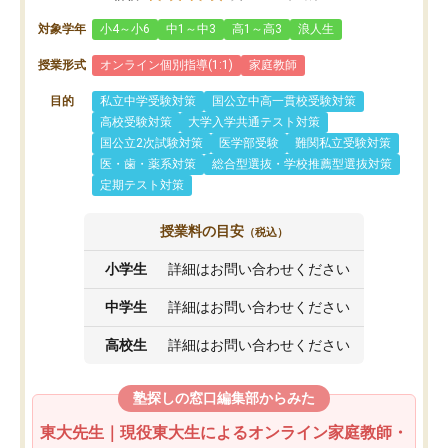
対象学年
小4～小6
中1～中3
高1～高3
浪人生
授業形式
オンライン個別指導(1:1)
家庭教師
目的
私立中学受験対策
国公立中高一貫校受験対策
高校受験対策
大学入学共通テスト対策
国公立2次試験対策
医学部受験
難関私立受験対策
医・歯・薬系対策
総合型選抜・学校推薦型選抜対策
定期テスト対策
授業料の目安
（税込）
小学生
詳細はお問い合わせください
中学生
詳細はお問い合わせください
高校生
詳細はお問い合わせください
塾探しの窓口編集部からみた
東大先生｜現役東大生によるオンライン家庭教師・