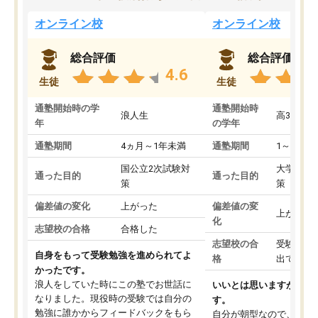
オンライン校
オンライン校
総合評価
総合評価
4.6
生徒
生徒
通塾開始時の学
通塾開始時
浪人生
高3
年
の学年
通塾期間
4ヵ月～1年未満
通塾期間
1～3ヵ月
国公立2次試験対
大学入学
通った目的
通った目的
策
策
偏差値の変化
上がった
偏差値の変
上がった
化
志望校の合格
合格した
志望校の合
受験して
自身をもって受験勉強を進められてよ
格
出ていな
かったです。
浪人をしていた時にこの塾でお世話に
いいとは思いますが、料
なりました。現役時の受験では自分の
す。
勉強に誰かからフィードバックをもら
自分が朝型なので、自習