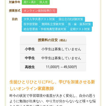
対象学年
高1～高3
浪人生
授業形式
オンライン個別指導(1:1)
目的
大学入学共通テスト対策
国公立2次試験対策
医学部受験
難関私立受験対策
医・歯・薬系対策
総合型選抜・学校推薦型選抜対策
定期テスト対策
授業料の目安
（税込）
小学生
小学生は募集していません
中学生
中学生は募集していません
高校生
11,000円 ～49,500円
生徒ひとりひとりにFitし、学びを加速させる新
しいオンライン家庭教師
昨今の状況で学習環境や進度が大きく変化し、自分の思う
ように勉強が出来ない、やり方が分からないなど様々な悩