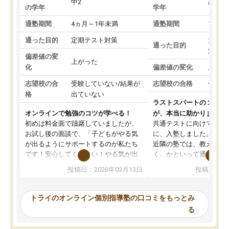
中2
高3
の学年
学年
通塾期間
4ヵ月～1年未満
通塾期間
1～3
通った目的
定期テスト対策
大学入
通った目的
対策
偏差値の変
上がった
化
偏差値の変化
上がっ
志望校の合
受験していない/結果が
志望校の合格
合格し
格
出ていない
ラストスパートの１か月
オンラインで勉強のコツが学べる！
が、本当に助かりました
初めは料金面で躊躇していましたが、
共通テストに向けての追
お試し後の面談で、「子どもがやる気
に、入塾しました。田舎
が出るようにサポートするのが私たち
近隣の塾では、教えても
です！安心してください！やる気が出
く、かといって通うには
ないのは私たち講師の責任です」と言
が、トライならオンライ
投稿日：2026年03月13日
投稿日：20
ってくださり、確かに！と考えて、思
可能なので本当に助かり
い切って入塾しました。英語が苦手だ
テストの内容重視でした
ったんですが、学生の先生から学ぶこ
らないところをピンポイ
トライのオンライン個別指導塾の口コミをもっとみ
とで、勉強のコツみたいなものをつか
頂いて、とてもわかりや
る
み、徐々に成績が上がったらいいなと
していました。一生を左
思っていました。何が今足りないのか
スト、多少お金がかかっ