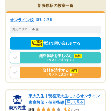
を的確に指導いただき、子どももびっ
思い切って入塾してよか
新藤原駅の教室一覧
くりするほど楽しんでやる気を持って
塾を受けています。狙い通り、少しず
つ成績も上がり、苦手意識も無くなっ
オンライン校
詳しく見る
てきたので、さらに苦手な数学も追加
でお願いしました。来年の高校受験に
対応エリア
全国
向けて頑張っています。
通話
電話で問い合わせする
無料
無料体験を申し込む
無料
（リストに追加する）
資料を請求する
無料
（リストに追加する）
東大先生｜現役東大生によるオンライン
家庭教師・個別指導
詳しく見る
4.2
評価
（10件）