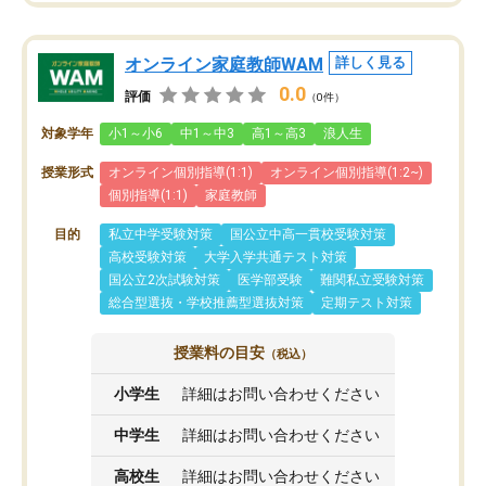
オンライン家庭教師WAM
詳しく見る
0.0
評価
（0件）
対象学年
小1～小6
中1～中3
高1～高3
浪人生
授業形式
オンライン個別指導(1:1)
オンライン個別指導(1:2~)
個別指導(1:1)
家庭教師
目的
私立中学受験対策
国公立中高一貫校受験対策
高校受験対策
大学入学共通テスト対策
国公立2次試験対策
医学部受験
難関私立受験対策
総合型選抜・学校推薦型選抜対策
定期テスト対策
授業料の目安
（税込）
小学生
詳細はお問い合わせください
中学生
詳細はお問い合わせください
高校生
詳細はお問い合わせください