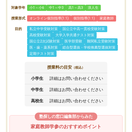
対象学年
小1～小6
中1～中3
高1～高3
浪人生
授業形式
オンライン個別指導(1:1)
個別指導(1:1)
家庭教師
目的
私立中学受験対策
国公立中高一貫校受験対策
高校受験対策
大学入学共通テスト対策
国公立2次試験対策
医学部受験
難関私立受験対策
医・歯・薬系対策
総合型選抜・学校推薦型選抜対策
定期テスト対策
授業料の目安
（税込）
小学生
詳細はお問い合わせください
中学生
詳細はお問い合わせください
高校生
詳細はお問い合わせください
塾探しの窓口編集部からみた
家庭教師学参のおすすめポイント