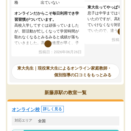
格
出ていない
東大生ってやっぱりすご
息子は中学まではそこそ
オンラインだからこそ毎日利用でき学
いたのですが、高校に入
習習慣がついています。
ていけなくなり対面の塾
高校入学してすぐは頑張っていました
でいたので、違うアプロ
が、部活動が忙しくなって学習時間が
考えて入りました。地元
取れなくなるとみるみると成績が落ち
投稿日：20
で、当初は模試でD判定
ていきました。高校の進度が早く、子
していたのですが、やは
供も家に帰って勉強の話すると嫌な反
投稿日：2026年06月26日
験勉強に詳しく、先生か
応を示します。東大先生にお願いして
受け合格できました。ま
からは効率的な計画を先生が立ててく
自習室が毎日使えていつ
れるので、親としても安心です。毎日
東大先生｜現役東大生によるオンライン家庭教師・
るのが心強かったようで
使える自習室とかもあり、わからない
個別指導の口コミをもっとみる
謝です。
ところがあれば先生が回答してくれる
のも重宝しています。
新藤原駅の教室一覧
オンライン校
詳しく見る
対応エリア
全国