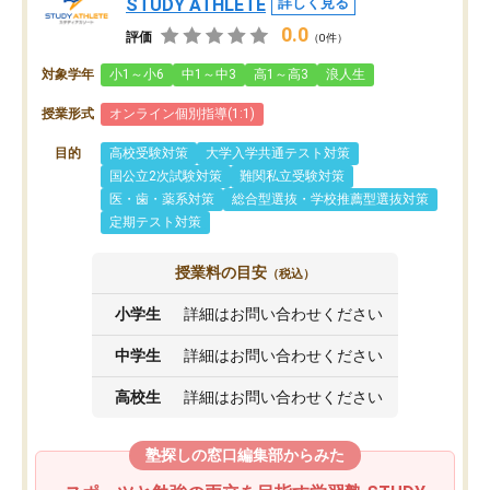
STUDY ATHLETE
詳しく見る
0.0
評価
（0件）
対象学年
小1～小6
中1～中3
高1～高3
浪人生
授業形式
オンライン個別指導(1:1)
目的
高校受験対策
大学入学共通テスト対策
国公立2次試験対策
難関私立受験対策
医・歯・薬系対策
総合型選抜・学校推薦型選抜対策
定期テスト対策
授業料の目安
（税込）
小学生
詳細はお問い合わせください
中学生
詳細はお問い合わせください
高校生
詳細はお問い合わせください
塾探しの窓口編集部からみた