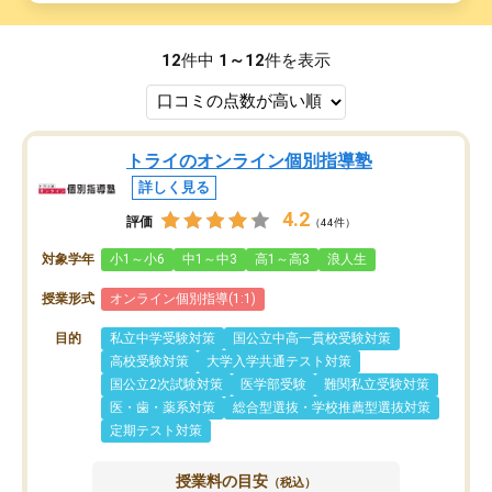
12
件中
1～12
件を表示
トライのオンライン個別指導塾
詳しく見る
4.2
評価
（44件）
対象学年
小1～小6
中1～中3
高1～高3
浪人生
授業形式
オンライン個別指導(1:1)
目的
私立中学受験対策
国公立中高一貫校受験対策
高校受験対策
大学入学共通テスト対策
国公立2次試験対策
医学部受験
難関私立受験対策
医・歯・薬系対策
総合型選抜・学校推薦型選抜対策
定期テスト対策
授業料の目安
（税込）