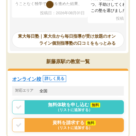
うことなく独学で勉強を進めた結果、
つ、手助けしてくれる設
入試本番に地歴の学習が間に合わず不
この塾を選びました。
投稿日：2026年08月01日
合格となってしまいました。その経験
投稿日：20
を踏まえ、浪人が決まった際に勉強計
画を考えてもらえる塾を探した結果、
東大毎日塾にたどり着きました。学習
東大毎日塾｜東大生から毎日指導が受け放題のオン
の長期計画や日々の勉強のやり方につ
ライン個別指導塾の口コミをもっとみる
いて客観的なアドバイスをいただけた
ので、自信をもって受験勉強を進める
ことができました。自分のように勉強
新藤原駅の教室一覧
のやり方や進捗管理で苦労している方
には特におすすめしたい塾です。
オンライン校
詳しく見る
対応エリア
全国
無料体験を申し込む
無料
（リストに追加する）
資料を請求する
無料
（リストに追加する）