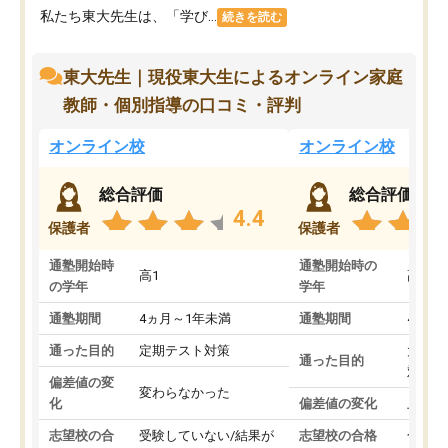
私たち東大先生は、「学び...
続きを読む
東大先生｜現役東大生によるオンライン家庭
教師・個別指導の口コミ・評判
オンライン校
オンライン校
総合評価
総合評価
4.4
保護者
保護者
通塾開始時
通塾開始時の
高1
高3
の学年
学年
通塾期間
4ヵ月～1年未満
通塾期間
4ヵ月
通った目的
定期テスト対策
大学入
通った目的
対策
偏差値の変
変わらなかった
化
偏差値の変化
上がっ
志望校の合
受験していない/結果が
志望校の合格
合格し