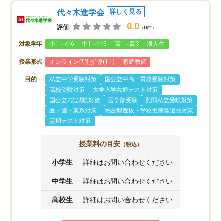
代々木進学会
詳しく見る
0.0
評価
（0件）
対象学年
小1～小6
中1～中3
高1～高3
浪人生
授業形式
オンライン個別指導(1:1)
家庭教師
目的
私立中学受験対策
国公立中高一貫校受験対策
高校受験対策
大学入学共通テスト対策
国公立2次試験対策
医学部受験
難関私立受験対策
医・歯・薬系対策
総合型選抜・学校推薦型選抜対策
定期テスト対策
授業料の目安
（税込）
小学生
詳細はお問い合わせください
中学生
詳細はお問い合わせください
高校生
詳細はお問い合わせください