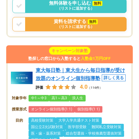
無料体験を申し込む
無料
（リストに追加する）
資料を請求する
無料
（リストに追加する）
キャンペーン対象塾
塾探しの窓口から入塾すると
入塾金1万円OFF
東大毎日塾｜東大生から毎日指導が受け
放題のオンライン個別指導塾
詳しく見る
4.0
評価
（116件）
対象学年
中1～中3
高1～高3
浪人生
授業形式
オンライン個別指導(1:1)
個別指導(1:1)
目的
高校受験対策
大学入学共通テスト対策
国公立2次試験対策
医学部受験
難関私立受験対策
医・歯・薬系対策
総合型選抜・学校推薦型選抜対策