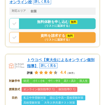
オンライン校
詳しく見る
対応エリア
全国
無料体験を申し込む
無料
（リストに追加する）
資料を請求する
無料
（リストに追加する）
トウコベ【東大生によるオンライン個別
指導】
詳しく見る
4.4
評価
（38件）
対象学年
幼児
小1～小6
中1～中3
高1～高3
浪人生
授業形式
オンライン個別指導(1:1)
個別指導(1:1)
目的
私立中学受験対策
国公立中高一貫校受験対策
高校受験対策
大学入学共通テスト対策