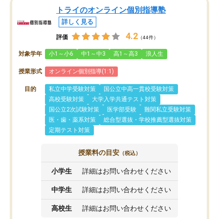
トライのオンライン個別指導塾
詳しく見る
4.2
評価
（44件）
対象学年
小1～小6
中1～中3
高1～高3
浪人生
授業形式
オンライン個別指導(1:1)
目的
私立中学受験対策
国公立中高一貫校受験対策
高校受験対策
大学入学共通テスト対策
国公立2次試験対策
医学部受験
難関私立受験対策
医・歯・薬系対策
総合型選抜・学校推薦型選抜対策
定期テスト対策
授業料の目安
（税込）
小学生
詳細はお問い合わせください
中学生
詳細はお問い合わせください
高校生
詳細はお問い合わせください