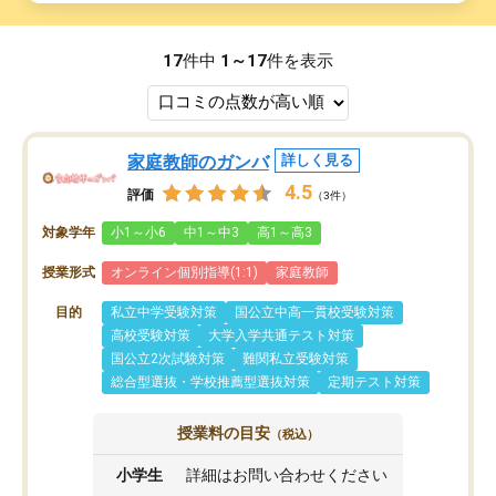
17
件中
1～17
件を表示
家庭教師のガンバ
詳しく見る
4.5
評価
（3件）
対象学年
小1～小6
中1～中3
高1～高3
授業形式
オンライン個別指導(1:1)
家庭教師
目的
私立中学受験対策
国公立中高一貫校受験対策
高校受験対策
大学入学共通テスト対策
国公立2次試験対策
難関私立受験対策
総合型選抜・学校推薦型選抜対策
定期テスト対策
授業料の目安
（税込）
小学生
詳細はお問い合わせください