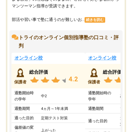
マンツーマン指導が受講できます。
部活や習い事で塾に通うのが難しいお...
続きを読む
トライのオンライン個別指導塾の口コミ・評
判
オンライン校
オンライン校
総合評価
総合評価
4.2
保護者
保護者
通塾開始時
通塾開始時の
中2
高3
の学年
学年
通塾期間
4ヵ月～1年未満
通塾期間
1～3
通った目的
定期テスト対策
大学入
通った目的
対策
偏差値の変
上がった