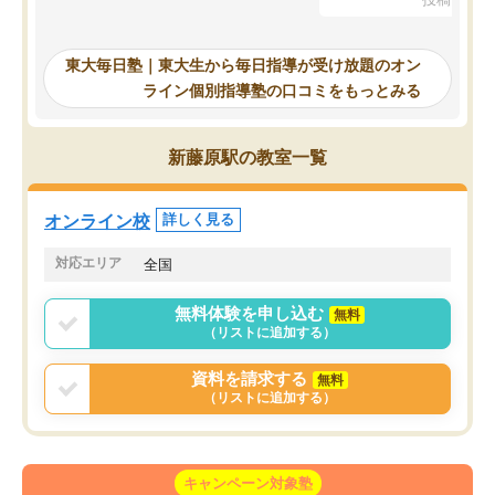
を踏まえ、浪人が決まった際に勉強計
画を考えてもらえる塾を探した結果、
東大毎日塾にたどり着きました。学習
東大毎日塾｜東大生から毎日指導が受け放題のオン
の長期計画や日々の勉強のやり方につ
ライン個別指導塾の口コミをもっとみる
いて客観的なアドバイスをいただけた
ので、自信をもって受験勉強を進める
ことができました。自分のように勉強
新藤原駅の教室一覧
のやり方や進捗管理で苦労している方
には特におすすめしたい塾です。
オンライン校
詳しく見る
対応エリア
全国
無料体験を申し込む
無料
（リストに追加する）
資料を請求する
無料
（リストに追加する）
キャンペーン対象塾