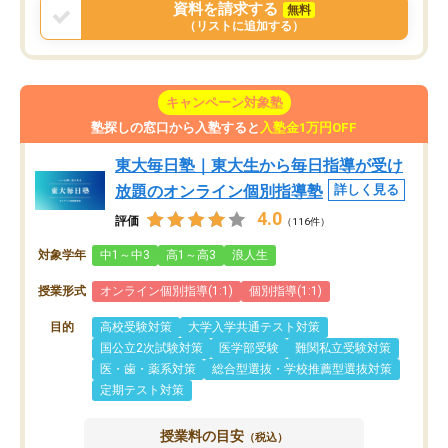
資料を請求する
無料
（リストに追加する）
キャンペーン対象塾
塾探しの窓口から入塾すると
入塾金1万円OFF
東大毎日塾｜東大生から毎日指導が受け
放題のオンライン個別指導塾
詳しく見る
4.0
評価
（116件）
対象学年
中1～中3
高1～高3
浪人生
授業形式
オンライン個別指導(1:1)
個別指導(1:1)
目的
高校受験対策
大学入学共通テスト対策
国公立2次試験対策
医学部受験
難関私立受験対策
医・歯・薬系対策
総合型選抜・学校推薦型選抜対策
定期テスト対策
授業料の目安
（税込）