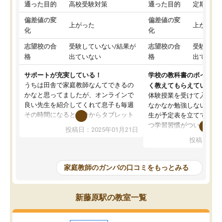
通った目的
高校受験対策
通った目的
定期テス
偏差値の変
偏差値の変
上がった
上がった
化
化
志望校の合
受験していない/結果が
志望校の合
受験して
格
出ていない
格
出ていな
サポートが充実している！
学校の教科書のポイント
うちは田舎で家庭教師なんてできるの
く教えてもらえている
かなと思ってましたが、オンラインで
体験授業を受けて入塾し
良い先生を紹介してくれて息子も毎週
なかなか勉強しない息子
その時間になると自分からタブレット
生が予定表を立ててくれ
を開いてzoomを繋げるようになりまし
つ学習習慣がついてきま
投稿日：2025年01月21日
た！5科目なんでもOKなのもとても気
オンラインで週に一度の
投稿日：20
に入っています
指導が無い日も予定表に
成績もだいぶ下の方でしたが、通い始
したり、LINEでわから
めて1年ほどだった今では平均点以上の
問できるのでとても助か
家庭教師のガンバの口コミをもっとみる
科目が増えてきました！あと1年受験ま
であるので無料の週末教室を使用しな
がら頑張って欲しいと思います！
新藤原駅の教室一覧