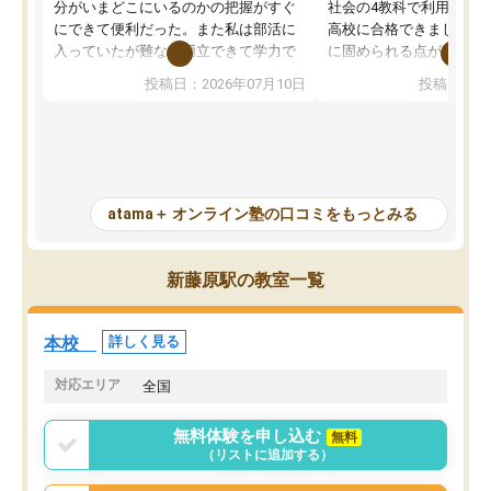
分がいまどこにいるのかの把握がすぐ
社会の4教科で利用し、偏
にできて便利だった。また私は部活に
高校に合格できました。
入っていたが難なく両立できて学力で
に固められる点が魅力で
も部活でも結果を残すことができてよ
れる「ウォームアップ」
投稿日：2026年07月10日
投稿日：20
かった。また問題演習の際に、自分が
項目のおかげで、手軽に
一度間違えた問題を繰り返し学習でき
せられます。何度も間違
たので苦手だった英語の克服につなが
「特訓」項目で徹底的に
った点もよかった。ただAIをアピール
め、苦手克服に非常に役
して活用するのは良かった点もあった
また、その日の勉強時間
が、自分で自分の管理ができない人に
元数が可視化されるので
atama＋ オンライン塾の口コミをもっとみる
とっては難しい部分もあるのではない
しながら意欲的に取り組
かと思った。
常に効果を実感している
になった現在も大学受験
新藤原駅の教室一覧
して利用しており、自信
すめできる塾です。
本校
詳しく見る
対応エリア
全国
無料体験を申し込む
無料
（リストに追加する）