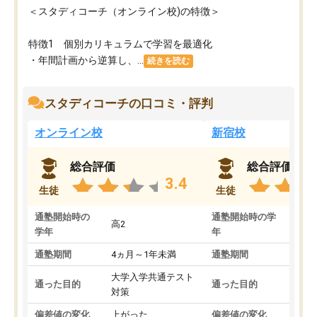
＜スタディコーチ（オンライン校)の特徴＞
特徴1 個別カリキュラムで学習を最適化
・年間計画から逆算し、...
続きを読む
スタディコーチの口コミ・評判
オンライン校
新宿校
総合評価
総合評価
3.4
生徒
生徒
通塾開始時の
通塾開始時の学
高2
高2
学年
年
通塾期間
4ヵ月～1年未満
通塾期間
1～
大学入学共通テスト
国公
通った目的
通った目的
対策
策
偏差値の変化
上がった
偏差値の変化
変わ