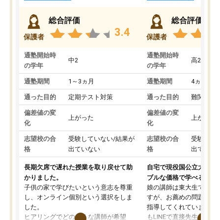
総合評価
総合評価
3.4
保護者
保護者
通塾開始時
通塾開始時
中2
高2
の学年
の学年
通塾期間
1～3ヵ月
通塾期間
4ヵ月～1
通った目的
定期テスト対策
通った目的
難関私立
偏差値の変
偏差値の変
上がった
上がった
化
化
志望校の合
受験していない/結果が
志望校の合
受験して
格
出ていない
格
出ていな
長期欠席で遅れた授業を取り戻せて助
自宅で現役国公立大学生
かりました。
ブルな価格で学べる
子供の家で学びたいという意志を尊重
娘の講師は東大生では無
し、オンライン個別という選択をしま
すが、お薦めの問題集や
した。
指導してくれています。2
ヒアリングでどのような講師が希望
もLINEで直接先生に質問