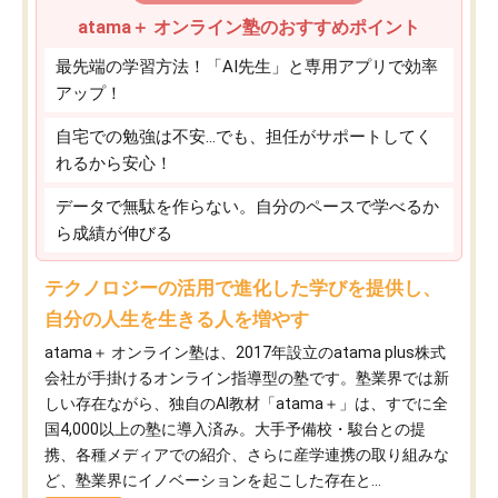
atama＋ オンライン塾のおすすめポイント
最先端の学習方法！「AI先生」と専用アプリで効率
アップ！
自宅での勉強は不安…でも、担任がサポートしてく
れるから安心！
データで無駄を作らない。自分のペースで学べるか
ら成績が伸びる
テクノロジーの活用で進化した学びを提供し、
自分の人生を生きる人を増やす
atama＋ オンライン塾は、2017年設立のatama plus株式
会社が手掛けるオンライン指導型の塾です。塾業界では新
しい存在ながら、独自のAI教材「atama＋」は、すでに全
国4,000以上の塾に導入済み。大手予備校・駿台との提
携、各種メディアでの紹介、さらに産学連携の取り組みな
ど、塾業界にイノベーションを起こした存在と...