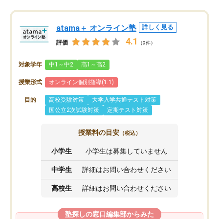
atama＋ オンライン塾
詳しく見る
4.1
評価
（9件）
対象学年
中1～中2
高1～高2
授業形式
オンライン個別指導(1:1)
目的
高校受験対策
大学入学共通テスト対策
国公立2次試験対策
定期テスト対策
授業料の目安
（税込）
小学生
小学生は募集していません
中学生
詳細はお問い合わせください
高校生
詳細はお問い合わせください
塾探しの窓口編集部からみた