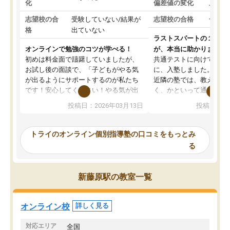
化
偏差値の変化
上がっ
志望校の合
受験していない/結果が
志望校の合格
合格し
格
出ていない
ラストスパートの１か月
オンラインで勉強のコツが学べる！
が、本当に助かりました
初めは料金面で躊躇していましたが、
共通テストに向けての追
お試し後の面談で、「子どもがやる気
に、入塾しました。田舎
が出るようにサポートするのが私たち
近隣の塾では、教えても
です！安心してください！やる気が出
く、かといって通うには
ないのは私たち講師の責任です」と言
が、トライならオンライ
投稿日：2026年03月13日
投稿日：20
ってくださり、確かに！と考えて、思
可能なので本当に助かり
い切って入塾しました。英語が苦手だ
テストの内容重視でした
ったんですが、学生の先生から学ぶこ
らないところをピンポイ
トライのオンライン個別指導塾の口コミをもっとみ
とで、勉強のコツみたいなものをつか
頂いて、とてもわかりや
る
み、徐々に成績が上がったらいいなと
していました。一生を左
思っていました。何が今足りないのか
スト、多少お金がかかっ
を的確に指導いただき、子どももびっ
思い切って入塾してよか
新藤原駅の教室一覧
くりするほど楽しんでやる気を持って
塾を受けています。狙い通り、少しず
つ成績も上がり、苦手意識も無くなっ
オンライン校
詳しく見る
てきたので、さらに苦手な数学も追加
でお願いしました。来年の高校受験に
対応エリア
全国