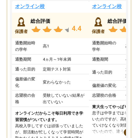
オンライン校
オンライン校
総合評価
総合評価
4.4
保護者
保護者
通塾開始時
通塾開始時の
高1
高3
の学年
学年
通塾期間
4ヵ月～1年未満
通塾期間
4ヵ月
通った目的
定期テスト対策
大学入
通った目的
対策
偏差値の変
変わらなかった
化
偏差値の変化
上がっ
志望校の合
受験していない/結果が
志望校の合格
合格し
格
出ていない
東大生ってやっぱりすご
息子は中学まではそこそ
オンラインだからこそ毎日利用でき学
いたのですが、高校に入
習習慣がついています。
ていけなくなり対面の塾
高校入学してすぐは頑張っていました
でいたので、違うアプロ
が、部活動が忙しくなって学習時間が
考えて入りました。地元