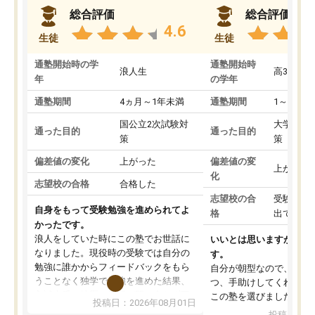
総合評価
総合評価
4.6
生徒
生徒
通塾開始時の学
通塾開始時
浪人生
高3
年
の学年
通塾期間
4ヵ月～1年未満
通塾期間
1～3ヵ月
国公立2次試験対
大学入学
通った目的
通った目的
策
策
偏差値の変化
上がった
偏差値の変
上がった
化
志望校の合格
合格した
志望校の合
受験して
自身をもって受験勉強を進められてよ
格
出ていな
かったです。
浪人をしていた時にこの塾でお世話に
いいとは思いますが、料
なりました。現役時の受験では自分の
す。
勉強に誰かからフィードバックをもら
自分が朝型なので、自習
うことなく独学で勉強を進めた結果、
つ、手助けしてくれる設
入試本番に地歴の学習が間に合わず不
この塾を選びました。
投稿日：2026年08月01日
合格となってしまいました。その経験
投稿日：20