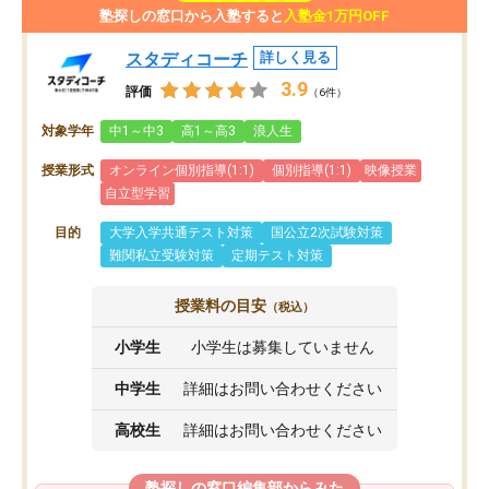
塾探しの窓口から入塾すると
入塾金1万円OFF
スタディコーチ
詳しく見る
3.9
評価
（6件）
対象学年
中1～中3
高1～高3
浪人生
授業形式
オンライン個別指導(1:1)
個別指導(1:1)
映像授業
自立型学習
目的
大学入学共通テスト対策
国公立2次試験対策
難関私立受験対策
定期テスト対策
授業料の目安
（税込）
小学生
小学生は募集していません
中学生
詳細はお問い合わせください
高校生
詳細はお問い合わせください
塾探しの窓口編集部からみた