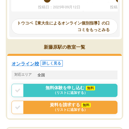
か、オプションは付帯するかなど選ぶ
教科でも)。受講科目や
投稿日：2025年09月12日
投稿日：20
事が出来ました。
めれるので、個人に合っ
講師とのマッチング後講師との初回ミ
ると思います。カリキュ
ーティングを行い、その講師で良いか
いなのがあり(有料)、受
トウコベ【東大生によるオンライン個別指導】の口
他の講師を希望するか子供との相性も
ことをどんなスケジュー
コミをもっとみる
見てから講師を決定する事ができま
くか相談したのですが、
す。
ち期待したものではなく
うちの子は、初回面談の講師の方で決
内容でした。それでも明
新藤原駅の教室一覧
定しました。
やる気も出ましたし、苦
くなってきたようなので
オンラインツールを使用した単語帳の
お願いして良かったと思
オンライン校
詳しく見る
共有があり宿題もそちらで出される形
も合わなければチェンジ
でした。
娘は3科目ともずっと同
対応エリア
全国
2ヶ月で担当講師の方がお辞めになると
言う事で講師変更の申し出があり、あ
無料体験を申し込む
無料
まりに短期での変更だった為、塾に通
（リストに追加する）
う事にして退会しました。遅れも取り
戻せ、授業内容や講師の方は良かった
資料を請求する
無料
と思います。
（リストに追加する）