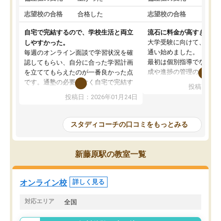
志望校の合格
合格した
志望校の合格
合格
自宅で完結するので、学校生活と両立
流石に料金が高すぎる
大学受験に向けて、高2
しやすかった。
通い始めました。
毎週のオンライン面談で学習状況を確
最初は個別指導でなく、
認してもらい、自分に合った学習計画
成や進捗の管理のみのコ
を立ててもらえたのが一番良かった点
ていましたが、あまり効
です。通塾の必要がなく自宅で完結す
投稿日：20
じ個別指導コースに変更
るため、学校や部活と両立しやすかっ
投稿日：2026年01月24日
講師には早稲田大学生の
たです。コーチが現役大学生で相談し
れましたが、はっきり言
やすく、勉強面だけでなく受験期の不
性が良くなかったです。
安も気軽に話せました。勉強習慣が身
スタディコーチの口コミをもっとみる
モチベーションが上がら
についたと感じています。また、チャ
にやめてしまいました。
ットで質問できるのも便利でした。一
追加で料金を払うことで
人では迷いがちだった受験勉強を、最
新藤原駅の教室一覧
方に変更することも可能
後まで続けられたのはこの塾のおかげ
の方の予定が空いていな
だと思います。
そもそも月謝が高い塾な
オンライン校
詳しく見る
人には合わないと思いま
総合してあまりお勧めで
対応エリア
全国
りませんでした。
唯一、塾内の設備だけは