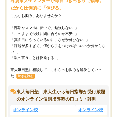
専属東大生メンターが毎日つきっきりで指導。
だから圧倒的に「伸びる」
こんなお悩み、ありませんか？
「部活やスマホに夢中で、勉強しない…」
「このままで受験に間に合うのか不安…」
「真面目にやっているのに、なぜか伸びない…」
「課題が多すぎて、何から手をつければいいのか分からな
い…」
「親の言うことは反発する…」
東大毎日塾に相談して、これらのお悩みを解決していっ
た...
続きを読む
東大毎日塾｜東大生から毎日指導が受け放題
のオンライン個別指導塾の口コミ・評判
オンライン校
オンライン校