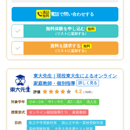
向けて頑張っています。
通話
電話で問い合わせする
無料
無料体験を申し込む
無料
（リストに追加する）
資料を請求する
無料
（リストに追加する）
東大先生｜現役東大生によるオンライン
家庭教師・個別指導
詳しく見る
4.2
評価
（10件）
対象学年
小4～小6
中1～中3
高1～高3
浪人生
授業形式
オンライン個別指導(1:1)
家庭教師
目的
私立中学受験対策
国公立中高一貫校受験対策
高校受験対策
大学入学共通テスト対策