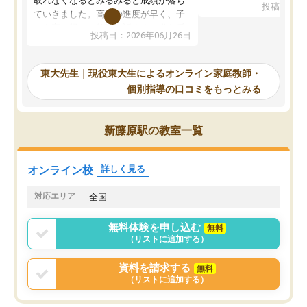
取れなくなるとみるみると成績が落ち
投稿日：20
で、当初は模試でD判定
ていきました。高校の進度が早く、子
していたのですが、やは
供も家に帰って勉強の話すると嫌な反
投稿日：2026年06月26日
験勉強に詳しく、先生か
応を示します。東大先生にお願いして
受け合格できました。ま
からは効率的な計画を先生が立ててく
自習室が毎日使えていつ
れるので、親としても安心です。毎日
東大先生｜現役東大生によるオンライン家庭教師・
るのが心強かったようで
使える自習室とかもあり、わからない
個別指導の口コミをもっとみる
謝です。
ところがあれば先生が回答してくれる
のも重宝しています。
新藤原駅の教室一覧
オンライン校
詳しく見る
対応エリア
全国
無料体験を申し込む
無料
（リストに追加する）
資料を請求する
無料
（リストに追加する）