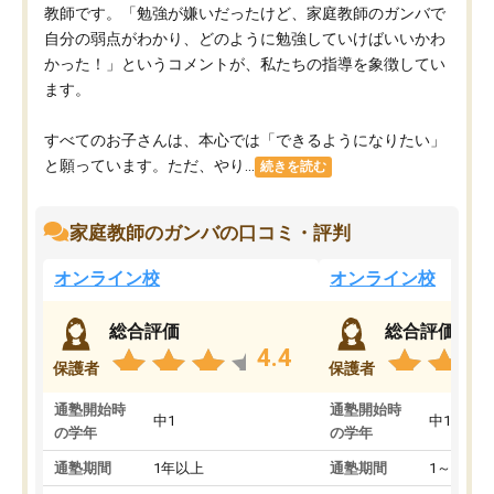
教師です。「勉強が嫌いだったけど、家庭教師のガンバで
自分の弱点がわかり、どのように勉強していけばいいかわ
かった！」というコメントが、私たちの指導を象徴してい
ます。
すべてのお子さんは、本心では「できるようになりたい」
と願っています。ただ、やり...
続きを読む
家庭教師のガンバの口コミ・評判
オンライン校
オンライン校
総合評価
総合評価
4.4
保護者
保護者
通塾開始時
通塾開始時
中1
中1
の学年
の学年
通塾期間
1年以上
通塾期間
1～3ヵ月