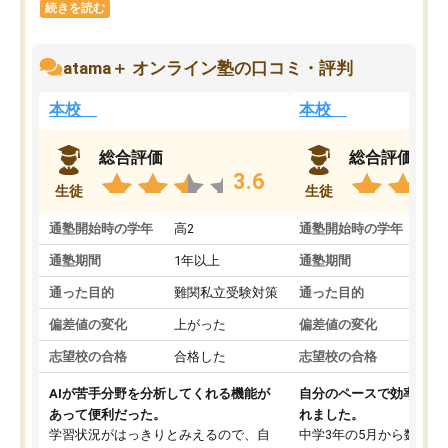
続きを読む
atama＋ オンライン塾の口コミ・評判
本校
本校
総合評価
総合評価
3.6
生徒
生徒
通塾開始時の学年
高2
通塾開始時の学年
中
通塾期間
1年以上
通塾期間
通った目的
難関私立受験対策
通った目的
偏差値の変化
上がった
偏差値の変化
志望校の合格
合格した
志望校の合格
AIが苦手分野を分析してくれる機能が
自分のペースで効率よく
あって便利だった。
れました。
学習状況がはっきりとみえるので、自
中学3年の5月から数学・