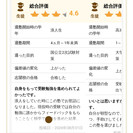
総合評価
総合評価
4.6
生徒
生徒
通塾開始時の学
通塾開始時
浪人生
高3
年
の学年
通塾期間
4ヵ月～1年未満
通塾期間
1～3ヵ月
国公立2次試験対
大学入学
通った目的
通った目的
策
策
偏差値の変化
上がった
偏差値の変
上がった
化
志望校の合格
合格した
志望校の合
受験して
自身をもって受験勉強を進められてよ
格
出ていな
かったです。
浪人をしていた時にこの塾でお世話に
いいとは思いますが、料
なりました。現役時の受験では自分の
す。
勉強に誰かからフィードバックをもら
自分が朝型なので、自習
うことなく独学で勉強を進めた結果、
つ、手助けしてくれる設
入試本番に地歴の学習が間に合わず不
この塾を選びました。
投稿日：2026年08月01日
合格となってしまいました。その経験
投稿日：20