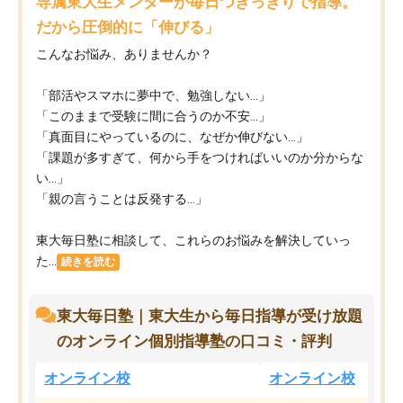
専属東大生メンターが毎日つきっきりで指導。
だから圧倒的に「伸びる」
こんなお悩み、ありませんか？
「部活やスマホに夢中で、勉強しない…」
「このままで受験に間に合うのか不安…」
「真面目にやっているのに、なぜか伸びない…」
「課題が多すぎて、何から手をつければいいのか分からな
い…」
「親の言うことは反発する…」
東大毎日塾に相談して、これらのお悩みを解決していっ
た...
続きを読む
東大毎日塾｜東大生から毎日指導が受け放題
のオンライン個別指導塾の口コミ・評判
オンライン校
オンライン校