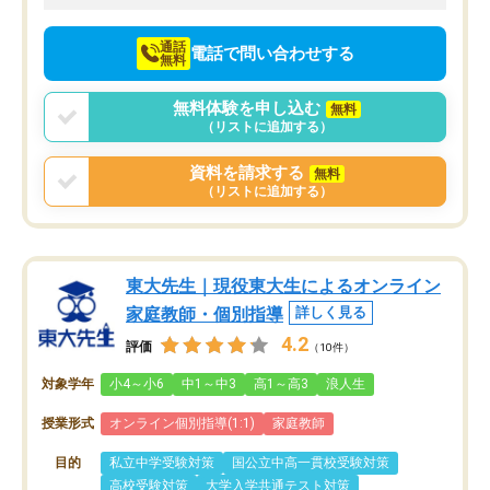
向けて頑張っています。
通話
電話で問い合わせする
無料
無料体験を申し込む
無料
（リストに追加する）
資料を請求する
無料
（リストに追加する）
東大先生｜現役東大生によるオンライン
家庭教師・個別指導
詳しく見る
4.2
評価
（10件）
対象学年
小4～小6
中1～中3
高1～高3
浪人生
授業形式
オンライン個別指導(1:1)
家庭教師
目的
私立中学受験対策
国公立中高一貫校受験対策
高校受験対策
大学入学共通テスト対策