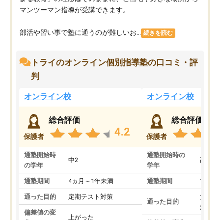
マンツーマン指導が受講できます。
部活や習い事で塾に通うのが難しいお...
続きを読む
トライのオンライン個別指導塾の口コミ・評
判
オンライン校
オンライン校
総合評価
総合評価
4.2
保護者
保護者
通塾開始時
通塾開始時の
中2
高3
の学年
学年
通塾期間
4ヵ月～1年未満
通塾期間
1～3
通った目的
定期テスト対策
大学入
通った目的
対策
偏差値の変
上がった