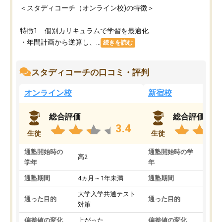
＜スタディコーチ（オンライン校)の特徴＞
特徴1 個別カリキュラムで学習を最適化
・年間計画から逆算し、...
続きを読む
スタディコーチの口コミ・評判
オンライン校
新宿校
総合評価
総合評価
3.4
生徒
生徒
通塾開始時の
通塾開始時の学
高2
高2
学年
年
通塾期間
4ヵ月～1年未満
通塾期間
1～
大学入学共通テスト
国公
通った目的
通った目的
対策
策
偏差値の変化
上がった
偏差値の変化
変わ