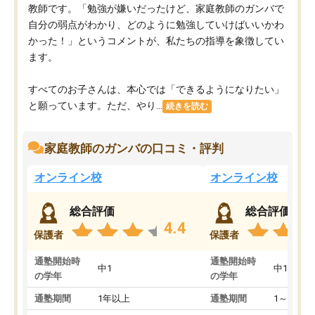
教師です。「勉強が嫌いだったけど、家庭教師のガンバで
自分の弱点がわかり、どのように勉強していけばいいかわ
かった！」というコメントが、私たちの指導を象徴してい
ます。
すべてのお子さんは、本心では「できるようになりたい」
と願っています。ただ、やり...
続きを読む
家庭教師のガンバの口コミ・評判
オンライン校
オンライン校
総合評価
総合評価
4.4
保護者
保護者
通塾開始時
通塾開始時
中1
中1
の学年
の学年
通塾期間
1年以上
通塾期間
1～3ヵ月