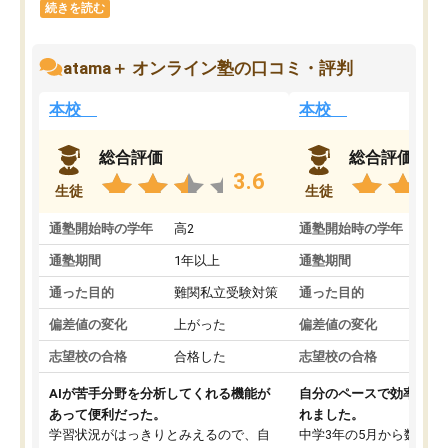
続きを読む
atama＋ オンライン塾の口コミ・評判
本校
本校
総合評価
総合評価
3.6
生徒
生徒
通塾開始時の学年
高2
通塾開始時の学年
中
通塾期間
1年以上
通塾期間
通った目的
難関私立受験対策
通った目的
偏差値の変化
上がった
偏差値の変化
志望校の合格
合格した
志望校の合格
AIが苦手分野を分析してくれる機能が
自分のペースで効率よく
あって便利だった。
れました。
学習状況がはっきりとみえるので、自
中学3年の5月から数学・