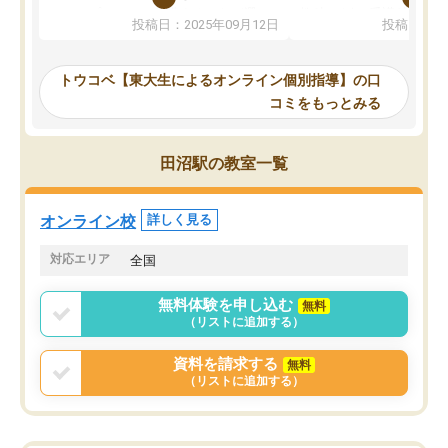
か、オプションは付帯するかなど選ぶ
教科でも)。受講科目や
投稿日：2025年09月12日
投稿日：20
事が出来ました。
めれるので、個人に合っ
講師とのマッチング後講師との初回ミ
ると思います。カリキュ
ーティングを行い、その講師で良いか
いなのがあり(有料)、受
トウコベ【東大生によるオンライン個別指導】の口
他の講師を希望するか子供との相性も
ことをどんなスケジュー
コミをもっとみる
見てから講師を決定する事ができま
くか相談したのですが、
す。
ち期待したものではなく
うちの子は、初回面談の講師の方で決
内容でした。それでも明
田沼駅の教室一覧
定しました。
やる気も出ましたし、苦
くなってきたようなので
オンラインツールを使用した単語帳の
お願いして良かったと思
オンライン校
詳しく見る
共有があり宿題もそちらで出される形
も合わなければチェンジ
でした。
娘は3科目ともずっと同
対応エリア
全国
2ヶ月で担当講師の方がお辞めになると
言う事で講師変更の申し出があり、あ
無料体験を申し込む
無料
まりに短期での変更だった為、塾に通
（リストに追加する）
う事にして退会しました。遅れも取り
戻せ、授業内容や講師の方は良かった
資料を請求する
無料
と思います。
（リストに追加する）