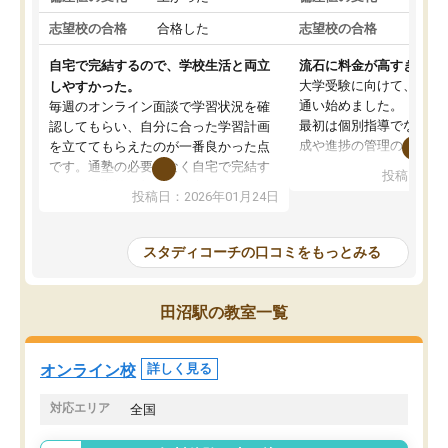
志望校の合格
合格した
志望校の合格
合格
自宅で完結するので、学校生活と両立
流石に料金が高すぎる
大学受験に向けて、高2
しやすかった。
通い始めました。
毎週のオンライン面談で学習状況を確
最初は個別指導でなく、
認してもらい、自分に合った学習計画
成や進捗の管理のみのコ
を立ててもらえたのが一番良かった点
ていましたが、あまり効
です。通塾の必要がなく自宅で完結す
投稿日：20
じ個別指導コースに変更
るため、学校や部活と両立しやすかっ
投稿日：2026年01月24日
講師には早稲田大学生の
たです。コーチが現役大学生で相談し
れましたが、はっきり言
やすく、勉強面だけでなく受験期の不
性が良くなかったです。
安も気軽に話せました。勉強習慣が身
スタディコーチの口コミをもっとみる
モチベーションが上がら
についたと感じています。また、チャ
にやめてしまいました。
ットで質問できるのも便利でした。一
追加で料金を払うことで
人では迷いがちだった受験勉強を、最
田沼駅の教室一覧
方に変更することも可能
後まで続けられたのはこの塾のおかげ
の方の予定が空いていな
だと思います。
そもそも月謝が高い塾な
オンライン校
詳しく見る
人には合わないと思いま
総合してあまりお勧めで
対応エリア
全国
りませんでした。
唯一、塾内の設備だけは