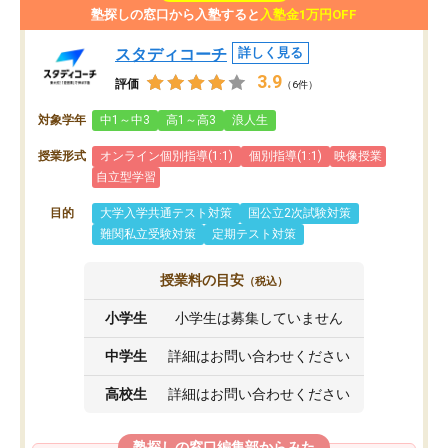
塾探しの窓口から入塾すると
入塾金1万円OFF
スタディコーチ
詳しく見る
3.9
評価
（6件）
対象学年
中1～中3
高1～高3
浪人生
授業形式
オンライン個別指導(1:1)
個別指導(1:1)
映像授業
自立型学習
目的
大学入学共通テスト対策
国公立2次試験対策
難関私立受験対策
定期テスト対策
授業料の目安
（税込）
小学生
小学生は募集していません
中学生
詳細はお問い合わせください
高校生
詳細はお問い合わせください
塾探しの窓口編集部からみた