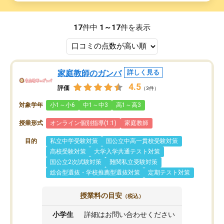
17
件中
1～17
件を表示
家庭教師のガンバ
詳しく見る
4.5
評価
（3件）
対象学年
小1～小6
中1～中3
高1～高3
授業形式
オンライン個別指導(1:1)
家庭教師
目的
私立中学受験対策
国公立中高一貫校受験対策
高校受験対策
大学入学共通テスト対策
国公立2次試験対策
難関私立受験対策
総合型選抜・学校推薦型選抜対策
定期テスト対策
授業料の目安
（税込）
小学生
詳細はお問い合わせください