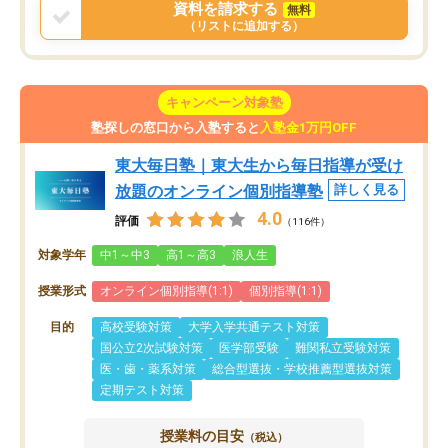
資料を請求する
無料
（リストに追加する）
キャンペーン対象塾
塾探しの窓口から入塾すると
入塾金1万円OFF
東大毎日塾｜東大生から毎日指導が受け
放題のオンライン個別指導塾
詳しく見る
4.0
評価
（116件）
対象学年
中1～中3
高1～高3
浪人生
授業形式
オンライン個別指導(1:1)
個別指導(1:1)
目的
高校受験対策
大学入学共通テスト対策
国公立2次試験対策
医学部受験
難関私立受験対策
医・歯・薬系対策
総合型選抜・学校推薦型選抜対策
定期テスト対策
授業料の目安
（税込）