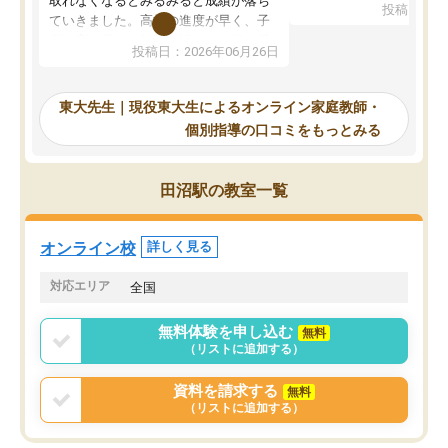
取れなくなるとみるみると成績が落ち
投稿日：20
で、当初は模試でD判定
ていきました。高校の進度が早く、子
していたのですが、やは
供も家に帰って勉強の話すると嫌な反
投稿日：2026年06月26日
験勉強に詳しく、先生か
応を示します。東大先生にお願いして
受け合格できました。ま
からは効率的な計画を先生が立ててく
自習室が毎日使えていつ
れるので、親としても安心です。毎日
東大先生｜現役東大生によるオンライン家庭教師・
るのが心強かったようで
使える自習室とかもあり、わからない
個別指導の口コミをもっとみる
謝です。
ところがあれば先生が回答してくれる
のも重宝しています。
田沼駅の教室一覧
オンライン校
詳しく見る
対応エリア
全国
無料体験を申し込む
無料
（リストに追加する）
資料を請求する
無料
（リストに追加する）