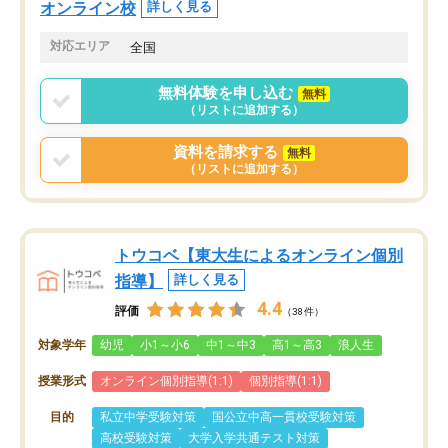
オンライン校
詳しく見る
対応エリア
全国
無料体験を申し込む
無料
（リストに追加する）
資料を請求する
無料
（リストに追加する）
トウコベ【東大生によるオンライン個別
指導】
詳しく見る
4.4
評価
（38件）
対象学年
幼児
小1～小6
中1～中3
高1～高3
浪人生
授業形式
オンライン個別指導(1:1)
個別指導(1:1)
目的
私立中学受験対策
国公立中高一貫校受験対策
高校受験対策
大学入学共通テスト対策