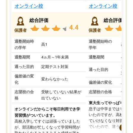
オンライン校
オンライン校
総合評価
総合評価
4.4
保護者
保護者
通塾開始時
通塾開始時の
高1
高3
の学年
学年
通塾期間
4ヵ月～1年未満
通塾期間
4ヵ月
通った目的
定期テスト対策
大学入
通った目的
対策
偏差値の変
変わらなかった
化
偏差値の変化
上がっ
志望校の合
受験していない/結果が
志望校の合格
合格し
格
出ていない
東大生ってやっぱりすご
息子は中学まではそこそ
オンラインだからこそ毎日利用でき学
いたのですが、高校に入
習習慣がついています。
ていけなくなり対面の塾
高校入学してすぐは頑張っていました
でいたので、違うアプロ
が、部活動が忙しくなって学習時間が
考えて入りました。地元