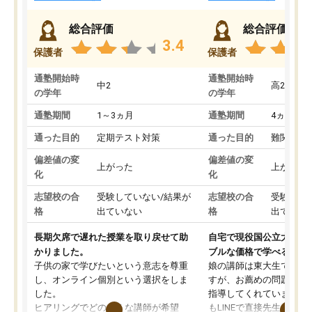
総合評価
総合評価
3.4
保護者
保護者
通塾開始時
通塾開始時
中2
高2
の学年
の学年
通塾期間
1～3ヵ月
通塾期間
4ヵ月～1
通った目的
定期テスト対策
通った目的
難関私立
偏差値の変
偏差値の変
上がった
上がった
化
化
志望校の合
受験していない/結果が
志望校の合
受験して
格
出ていない
格
出ていな
長期欠席で遅れた授業を取り戻せて助
自宅で現役国公立大学生
かりました。
ブルな価格で学べる
子供の家で学びたいという意志を尊重
娘の講師は東大生では無
し、オンライン個別という選択をしま
すが、お薦めの問題集や
した。
指導してくれています。2
ヒアリングでどのような講師が希望
もLINEで直接先生に質問