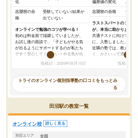
化
偏差値の変化
上がっ
志望校の合
受験していない/結果が
志望校の合格
合格し
格
出ていない
ラストスパートの１か月
オンラインで勉強のコツが学べる！
が、本当に助かりました
初めは料金面で躊躇していましたが、
共通テストに向けての追
お試し後の面談で、「子どもがやる気
に、入塾しました。田舎
が出るようにサポートするのが私たち
近隣の塾では、教えても
です！安心してください！やる気が出
く、かといって通うには
ないのは私たち講師の責任です」と言
が、トライならオンライ
投稿日：2026年03月13日
投稿日：20
ってくださり、確かに！と考えて、思
可能なので本当に助かり
い切って入塾しました。英語が苦手だ
テストの内容重視でした
ったんですが、学生の先生から学ぶこ
らないところをピンポイ
トライのオンライン個別指導塾の口コミをもっとみ
とで、勉強のコツみたいなものをつか
頂いて、とてもわかりや
る
み、徐々に成績が上がったらいいなと
していました。一生を左
思っていました。何が今足りないのか
スト、多少お金がかかっ
を的確に指導いただき、子どももびっ
思い切って入塾してよか
田沼駅の教室一覧
くりするほど楽しんでやる気を持って
塾を受けています。狙い通り、少しず
つ成績も上がり、苦手意識も無くなっ
オンライン校
詳しく見る
てきたので、さらに苦手な数学も追加
でお願いしました。来年の高校受験に
対応エリア
全国