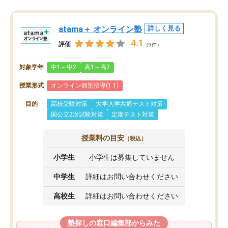
atama＋ オンライン塾
詳しく見る
4.1
評価
（9件）
対象学年
中1～中2
高1～高2
授業形式
オンライン個別指導(1:1)
目的
高校受験対策
大学入学共通テスト対策
国公立2次試験対策
定期テスト対策
授業料の目安
（税込）
小学生
小学生は募集していません
中学生
詳細はお問い合わせください
高校生
詳細はお問い合わせください
塾探しの窓口編集部からみた