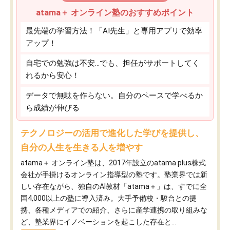
atama＋ オンライン塾のおすすめポイント
最先端の学習方法！「AI先生」と専用アプリで効率
アップ！
自宅での勉強は不安…でも、担任がサポートしてく
れるから安心！
データで無駄を作らない。自分のペースで学べるか
ら成績が伸びる
テクノロジーの活用で進化した学びを提供し、
自分の人生を生きる人を増やす
atama＋ オンライン塾は、2017年設立のatama plus株式
会社が手掛けるオンライン指導型の塾です。塾業界では新
しい存在ながら、独自のAI教材「atama＋」は、すでに全
国4,000以上の塾に導入済み。大手予備校・駿台との提
携、各種メディアでの紹介、さらに産学連携の取り組みな
ど、塾業界にイノベーションを起こした存在と...