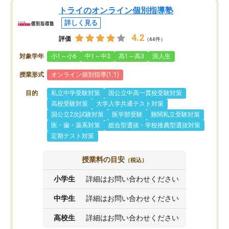
トライのオンライン個別指導塾
詳しく見る
4.2
評価
（44件）
対象学年
小1～小6
中1～中3
高1～高3
浪人生
授業形式
オンライン個別指導(1:1)
目的
私立中学受験対策
国公立中高一貫校受験対策
高校受験対策
大学入学共通テスト対策
国公立2次試験対策
医学部受験
難関私立受験対策
医・歯・薬系対策
総合型選抜・学校推薦型選抜対策
定期テスト対策
授業料の目安
（税込）
小学生
詳細はお問い合わせください
中学生
詳細はお問い合わせください
高校生
詳細はお問い合わせください