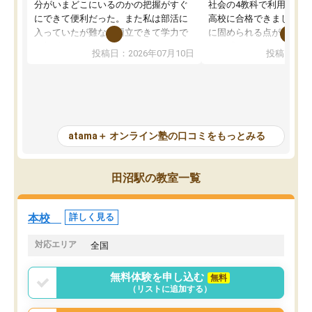
分がいまどこにいるのかの把握がすぐ
社会の4教科で利用し、偏
にできて便利だった。また私は部活に
高校に合格できました。
入っていたが難なく両立できて学力で
に固められる点が魅力で
も部活でも結果を残すことができてよ
れる「ウォームアップ」
投稿日：2026年07月10日
投稿日：20
かった。また問題演習の際に、自分が
項目のおかげで、手軽に
一度間違えた問題を繰り返し学習でき
せられます。何度も間違
たので苦手だった英語の克服につなが
「特訓」項目で徹底的に
った点もよかった。ただAIをアピール
め、苦手克服に非常に役
して活用するのは良かった点もあった
また、その日の勉強時間
が、自分で自分の管理ができない人に
元数が可視化されるので
atama＋ オンライン塾の口コミをもっとみる
とっては難しい部分もあるのではない
しながら意欲的に取り組
かと思った。
常に効果を実感している
になった現在も大学受験
田沼駅の教室一覧
して利用しており、自信
すめできる塾です。
本校
詳しく見る
対応エリア
全国
無料体験を申し込む
無料
（リストに追加する）