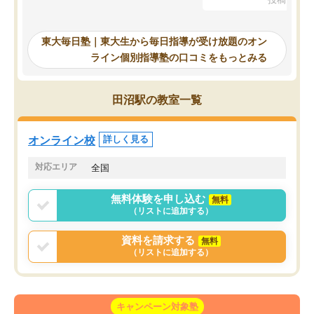
を踏まえ、浪人が決まった際に勉強計
画を考えてもらえる塾を探した結果、
東大毎日塾にたどり着きました。学習
東大毎日塾｜東大生から毎日指導が受け放題のオン
の長期計画や日々の勉強のやり方につ
ライン個別指導塾の口コミをもっとみる
いて客観的なアドバイスをいただけた
ので、自信をもって受験勉強を進める
ことができました。自分のように勉強
田沼駅の教室一覧
のやり方や進捗管理で苦労している方
には特におすすめしたい塾です。
オンライン校
詳しく見る
対応エリア
全国
無料体験を申し込む
無料
（リストに追加する）
資料を請求する
無料
（リストに追加する）
キャンペーン対象塾