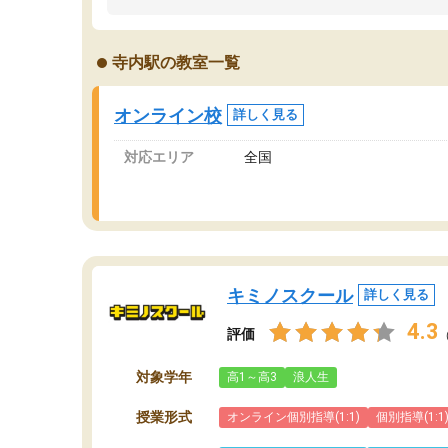
うちの子は、初回面談の講師の方で決定しまし
は
た。
内
出
寺内駅の教室一覧
オンラインツールを使用した単語帳の共有があ
な
り宿題もそちらで出される形でした。
ま
2ヶ月で担当講師の方がお辞めになると言う事で
が
オンライン校
詳しく見る
講師変更の申し出があり、あまりに短期での変
更だった為、塾に通う事にして退会しました。
対応エリア
全国
遅れも取り戻せ、授業内容や講師の方は良かっ
たと思います。
キミノスクール
詳しく見る
4.3
評価
対象学年
高1～高3
浪人生
授業形式
オンライン個別指導(1:1)
個別指導(1:1