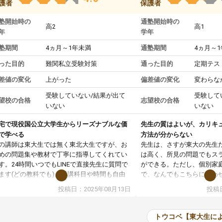
護者
保護者
塾開始時の
通塾開始時の
高2
高1
年
学年
塾期間
4ヵ月～1年未満
通塾期間
4ヵ月～
った目的
難関私立受験対策
通った目的
定期テス
差値の変化
上がった
偏差値の変化
変わらな
受験していない/結果が出て
受験して
望校の合格
志望校の合格
いない
いない
宅で現役国公立大学生からリーズナブルな価
先生の質はよいが、カリキ
で学べる
方法が分からない
の講師は東大生では無く東北大生ですが、お
先生は、さすが東大の先生
めの問題集や教材で丁寧に指導してくれてい
は高く、所見の問題でもス
す。24時間いつでもLINEで直接先生に質問で
ができる。ただし、個別家
ます(どの教科でも)。受講科目や時間も自由
で、なんでもこちらに合わ
決めれるので、個人に合った勉強ができると
のだが、具体的なカリキュ
投稿日：2025年08月13日
投稿日
います。カリキュラム相談みたいなのがあり
は、授業の先取り学習をす
有料)、受験までにどんなことをどんなスケジ
書を一緒に進めていくよう
ールでやっていくか相談したのですが、それ
いただいたが、1時間の時
トウコベ【東大生に