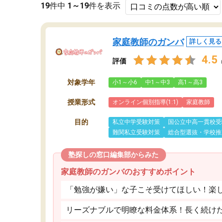
19
件中
1～19
件を表示
家庭教師のガンバ
詳しく見る
4.5
評価
対象学年
小1～小6
中1～中3
高1～高3
授業形式
オンライン個別指導(1:1)
家庭教師
目的
私立中学受験対策
国公立中高一貫校受
難関私立受験対策
総合型選抜・学校推
塾探しの窓口編集部からみた
家庭教師のガンバのおすすめポイント
「勉強が嫌い」な子こそ受けてほしい！楽
リーズナブルで明瞭な料金体系！長く続け