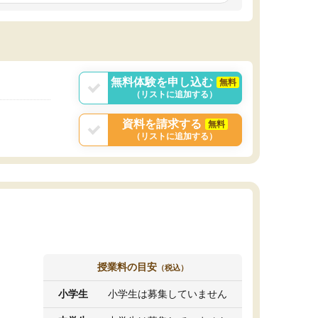
しいオリジナルのカリキュラムを提案してくれ
であれば自学自習で
ました。
1時間の代金がそれな
また24時間いつでもLINEで講師に相談できるの
用の仕方をしたかっ
で、深夜に家で勉強していて疑問や不安が生じ
これといった提案も
ても、直ぐに解消できたのは、大きなメリット
分からず辞めること
と感じました。
ていけない子にはい
無料体験を申し込む
無料
（リストに追加する）
資料を請求する
無料
（リストに追加する）
授業料の目安
（税込）
小学生
小学生は募集していません