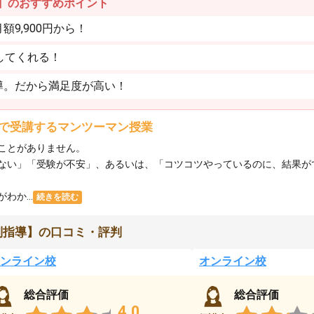
】のおすすめポイント
9,900円から！
してくれる！
導。だから満足度が高い！
で受講するマンツーマン授業
ことがありません。
ない」「受験が不安」、あるいは、「コツコツやっているのに、結果が
か...
続きを読む
別指導】の口コミ・評判
ンライン校
オンライン校
総合評価
総合評価
4.0