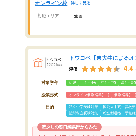
オンライン校
詳しく見る
対応エリア
全国
トウコベ【東大生によるオ
4.4
評価
対象学年
幼児
小1～小6
中1～中3
高1～高
授業形式
オンライン個別指導(1:1)
個別指導(1:1
目的
私立中学受験対策
国公立中高一貫校受
難関私立受験対策
総合型選抜・学校推
塾探しの窓口編集部からみた