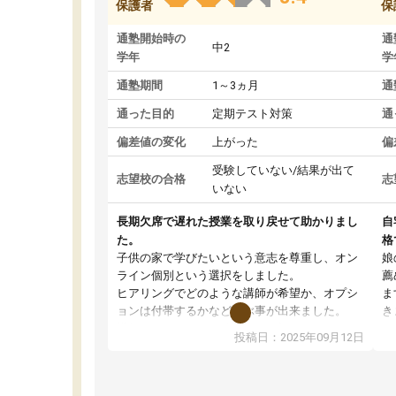
保護者
保
通塾開始時の
通
中2
学年
学
通塾期間
1～3ヵ月
通
通った目的
定期テスト対策
通
偏差値の変化
上がった
偏
受験していない/結果が出て
志望校の合格
志
いない
長期欠席で遅れた授業を取り戻せて助かりまし
自
た。
格
子供の家で学びたいという意志を尊重し、オン
娘
ライン個別という選択をしました。
薦
ヒアリングでどのような講師が希望か、オプシ
ま
ョンは付帯するかなど選ぶ事が出来ました。
き
講師とのマッチング後講師との初回ミーティン
に
投稿日：2025年09月12日
グを行い、その講師で良いか他の講師を希望す
思
るか子供との相性も見てから講師を決定する事
(
ができます。
ュ