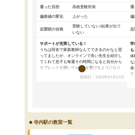
通った目的
高校受験対策
通
偏差値の変化
上がった
偏
受験していない/結果が出て
志望校の合格
志
いない
サポートが充実している！
学
うちは田舎で家庭教師なんてできるのかなと思
も
ってましたが、オンラインで良い先生を紹介し
体
てくれて息子も毎週その時間になると自分から
な
タブレットを開いてzoomを繋げるようになり
表
ました！5科目なんでもOKなのもとても気に入
て
投稿日：2025年01月21日
っています
オ
成績もだいぶ下の方でしたが、通い始めて1年ほ
い
どだった今では平均点以上の科目が増えてきま
か
した！あと1年受験まであるので無料の週末教室
て
を使用しながら頑張って欲しいと思います！
寺内駅の教室一覧