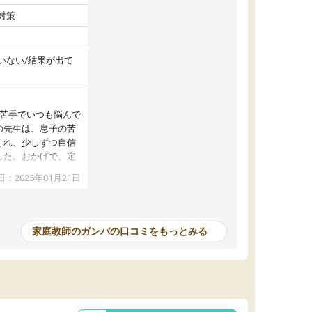
対策
いない/結果が出て
が苦手でいつも悩んで
の先生は、息子の苦
くれ、少しずつ自信
した。おかげで、定
アップし、本人もと
：2025年01月21日
家庭教師のガンバの口コミをもっとみる