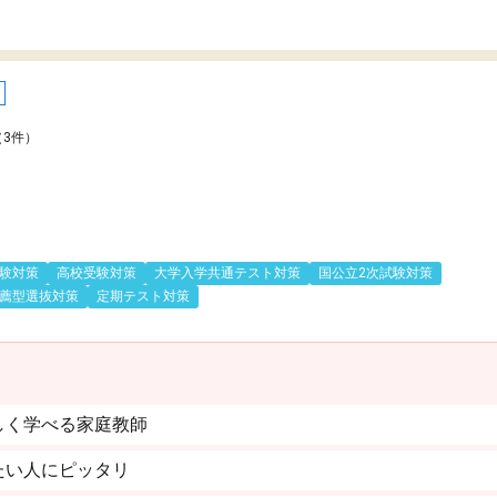
（3件）
験対策
高校受験対策
大学入学共通テスト対策
国公立2次試験対策
薦型選抜対策
定期テスト対策
しく学べる家庭教師
たい人にピッタリ