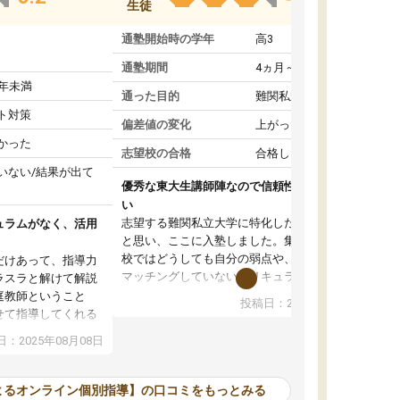
生徒
通塾開始時の学年
高3
通塾期間
4ヵ月～1年未満
1年未満
通った目的
難関私立受験対策
ト対策
偏差値の変化
上がった
かった
志望校の合格
合格した
いない/結果が出て
優秀な東大生講師陣なので信頼性や安心感が高
い
志望する難関私立大学に特化した準備をしたい
ュラムがなく、活用
と思い、ここに入塾しました。集団指導の予備
校ではどうしても自分の弱点や、志望校対策に
だけあって、指導力
マッチングしていないカリキュラムに不安を感
ラスラと解けて解説
じたからです。
庭教師ということ
投稿日：2024年02月19日
また受験のノウハウを蓄積している優秀な東大
せて指導してくれる
生講師陣をそろえていることや、完全オンライ
ラムがない。当方
：2025年08月08日
ン制というのも、ここを選んだ重要なポイント
るため、学校の教科
です。実際に入塾してみると、きめ細かいマン
な形で活用をさせて
ツーマン指導によって、自分の志望校にふさわ
間を使って進められる
よるオンライン個別指導】の口コミをもっとみる