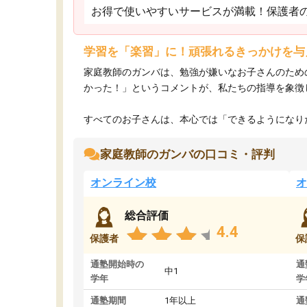
お得で使いやすいサービスが満載！保護者
学習を「楽習」に！頑張れるきっかけを与
家庭教師のガンバは、勉強が嫌いなお子さんのため
かった！」というコメントが、私たちの指導を象徴
すべてのお子さんは、本心では「できるようになりた
家庭教師のガンバの口コミ・評判
オンライン校
オ
総合評価
4.4
保護者
保
通塾開始時の
通
中1
学年
学
通塾期間
1年以上
通