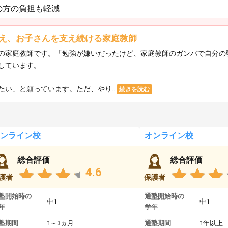
の方の負担も軽減
え、お子さんを支え続ける家庭教師
の家庭教師です。「勉強が嫌いだったけど、家庭教師のガンバで自分の
しています。
い」と願っています。ただ、やり...
続きを読む
ンライン校
オンライン校
総合評価
総合評価
4.6
護者
保護者
塾開始時の
通塾開始時の
中1
中1
年
学年
塾期間
1～3ヵ月
通塾期間
1年以上