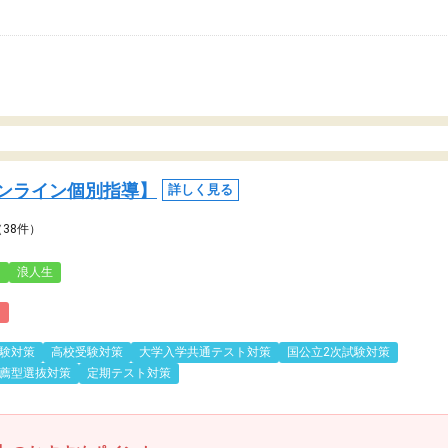
ンライン個別指導】
詳しく見る
（38件）
3
浪人生
)
験対策
高校受験対策
大学入学共通テスト対策
国公立2次試験対策
薦型選抜対策
定期テスト対策