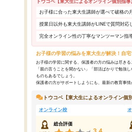
トウコベ【東大生によるオンライン個別指導
お子様に合った東大生講師が選べて破格の月額
授業日以外も東大生講師がLINEで質問対応
完全オンライン性の丁寧なマンツーマン指
お子様の学習の悩みを東大生が解決！自宅
お子様の学習に関する、保護者の方の悩みは尽きる
「親の言うことを聞かない」「部活ばかりで勉強し
ものもあるでしょう。
保護者の方がサポートしようにも、最新の教育事情がわ
トウコベ【東大生によるオンライン個
オンライン校
オ
総合評価
3.4