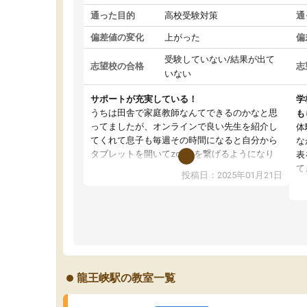
通った目的
高校受験対策
通
偏差値の変化
上がった
偏
受験していない/結果が出て
志望校の合格
志
いない
サポートが充実している！
学
うちは田舎で家庭教師なんてできるのかなと思
も
ってましたが、オンラインで良い先生を紹介し
体
てくれて息子も毎週その時間になると自分から
な
タブレットを開いてzoomを繋げるようになり
表
ました！5科目なんでもOKなのもとても気に入
て
投稿日：2025年01月21日
っています
オ
成績もだいぶ下の方でしたが、通い始めて1年ほ
い
どだった今では平均点以上の科目が増えてきま
か
した！あと1年受験まであるので無料の週末教室
て
を使用しながら頑張って欲しいと思います！
龍王峡駅の教室一覧