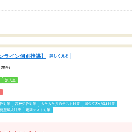
ンライン個別指導】
詳しく見る
（38件）
3
浪人生
)
験対策
高校受験対策
大学入学共通テスト対策
国公立2次試験対策
薦型選抜対策
定期テスト対策