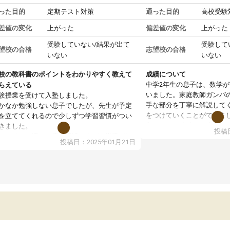
った目的
定期テスト対策
通った目的
高校受験
差値の変化
上がった
偏差値の変化
上がった
受験していない/結果が出て
受験して
望校の合格
志望校の合格
いない
いない
校の教科書のポイントをわかりやすく教えて
成績について
中学2年生の息子は、数学
らえている
いました。家庭教師ガンバ
験授業を受けて入塾しました。
手な部分を丁寧に解説して
かなか勉強しない息子でしたが、先生が予定
をつけていくことができま
を立ててくれるので少しずつ学習習慣がつい
期テストの成績が10点以上
きました。
投稿日
ても喜んでいます。
ンラインで週に一度の受講ですが、指導が無
投稿日：2025年01月21日
日も予定表に基づいて勉強したり、LINEでわ
らないところを質問できるのでとても助かっ
います。