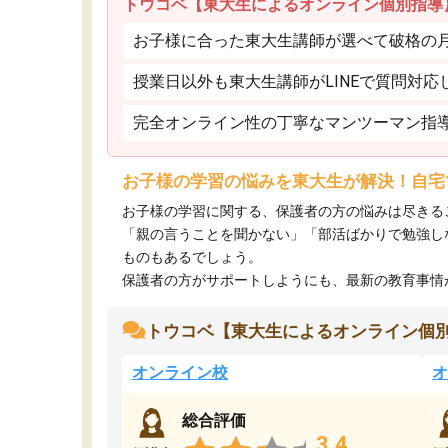
トウコベ【東大生によるオンライン個別指導
お子様に合った東大生講師が選べて破格の月額
授業日以外も東大生講師がLINEで質問対応
完全オンライン性の丁寧なマンツーマン指
お子様の学習の悩みを東大生が解決！自宅
お子様の学習に関する、保護者の方の悩みは尽きる
「親の言うことを聞かない」「部活ばかりで勉強し
ものもあるでしょう。
保護者の方がサポートしようにも、最新の教育事情がわ
トウコベ【東大生によるオンライン個
オンライン校
オ
総合評価
3.4