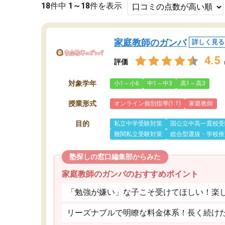
18
件中
1～18
件を表示
家庭教師のガンバ
詳しく見る
4.5
評価
対象学年
小1～小6
中1～中3
高1～高3
授業形式
オンライン個別指導(1:1)
家庭教師
目的
私立中学受験対策
国公立中高一貫校受
難関私立受験対策
総合型選抜・学校推
塾探しの窓口編集部からみた
家庭教師のガンバのおすすめポイント
「勉強が嫌い」な子こそ受けてほしい！楽
リーズナブルで明瞭な料金体系！長く続け