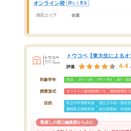
オンライン校
詳しく見る
対応エリア
全国
トウコベ【東大生によるオ
4.4
評価
対象学年
幼児
小1～小6
中1～中3
高1～高
授業形式
オンライン個別指導(1:1)
個別指導(1:1
目的
私立中学受験対策
国公立中高一貫校受
難関私立受験対策
総合型選抜・学校推
塾探しの窓口編集部からみた