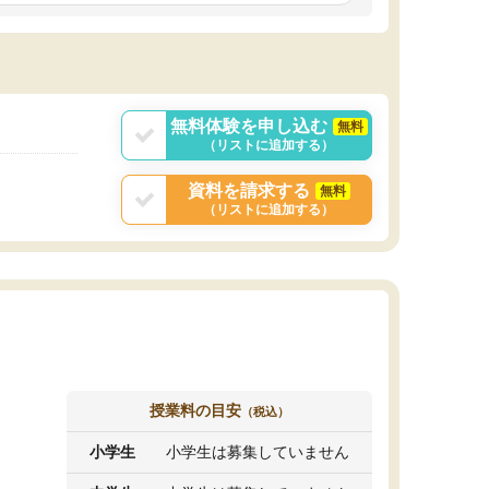
しいオリジナルのカリキュラムを提案してくれ
であれば自学自習で
ました。
1時間の代金がそれな
また24時間いつでもLINEで講師に相談できるの
用の仕方をしたかっ
で、深夜に家で勉強していて疑問や不安が生じ
これといった提案も
ても、直ぐに解消できたのは、大きなメリット
分からず辞めること
と感じました。
ていけない子にはい
無料体験を申し込む
無料
（リストに追加する）
資料を請求する
無料
（リストに追加する）
授業料の目安
（税込）
小学生
小学生は募集していません