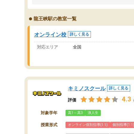
うちの子は、初回面談の講師の方で決定しまし
は
た。
内
出
龍王峡駅の教室一覧
オンラインツールを使用した単語帳の共有があ
な
り宿題もそちらで出される形でした。
ま
2ヶ月で担当講師の方がお辞めになると言う事で
が
オンライン校
詳しく見る
講師変更の申し出があり、あまりに短期での変
更だった為、塾に通う事にして退会しました。
対応エリア
全国
遅れも取り戻せ、授業内容や講師の方は良かっ
たと思います。
キミノスクール
詳しく見る
4.3
評価
対象学年
高1～高3
浪人生
授業形式
オンライン個別指導(1:1)
個別指導(1:1