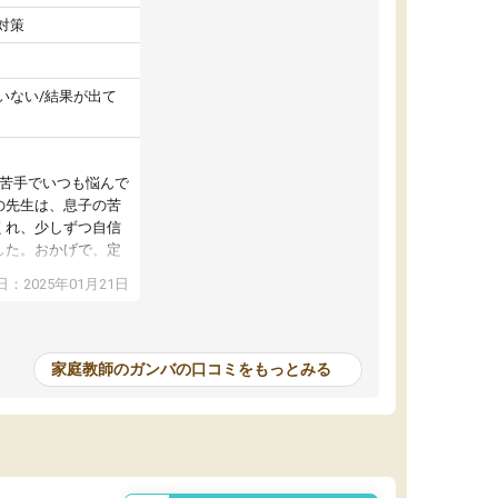
対策
いない/結果が出て
が苦手でいつも悩んで
の先生は、息子の苦
くれ、少しずつ自信
した。おかげで、定
アップし、本人もと
：2025年01月21日
家庭教師のガンバの口コミをもっとみる