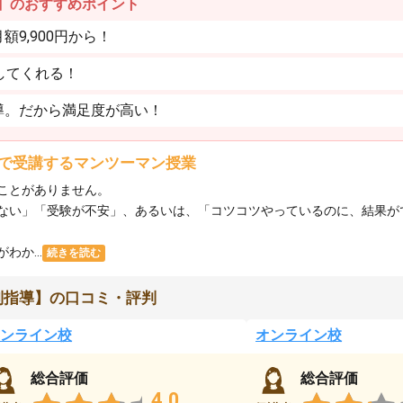
】のおすすめポイント
9,900円から！
してくれる！
導。だから満足度が高い！
で受講するマンツーマン授業
ことがありません。
ない」「受験が不安」、あるいは、「コツコツやっているのに、結果が
か...
続きを読む
別指導】の口コミ・評判
ンライン校
オンライン校
総合評価
総合評価
4.0