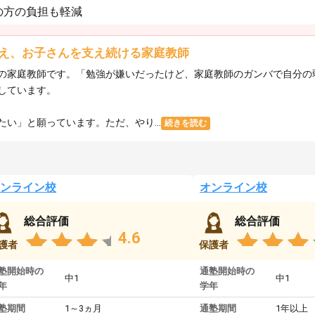
の方の負担も軽減
え、お子さんを支え続ける家庭教師
の家庭教師です。「勉強が嫌いだったけど、家庭教師のガンバで自分の
しています。
い」と願っています。ただ、やり...
続きを読む
ンライン校
オンライン校
総合評価
総合評価
4.6
護者
保護者
塾開始時の
通塾開始時の
中1
中1
年
学年
塾期間
1～3ヵ月
通塾期間
1年以上