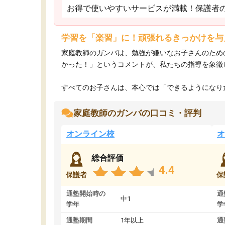
お得で使いやすいサービスが満載！保護者
学習を「楽習」に！頑張れるきっかけを与
家庭教師のガンバは、勉強が嫌いなお子さんのため
かった！」というコメントが、私たちの指導を象徴
すべてのお子さんは、本心では「できるようになりた
家庭教師のガンバの口コミ・評判
オンライン校
オ
総合評価
4.4
保護者
保
通塾開始時の
通
中1
学年
学
通塾期間
1年以上
通