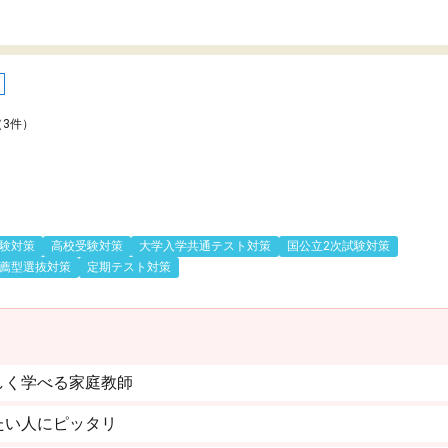
（3件）
験対策
高校受験対策
大学入学共通テスト対策
国公立2次試験対策
薦型選抜対策
定期テスト対策
しく学べる家庭教師
たい人にピッタリ