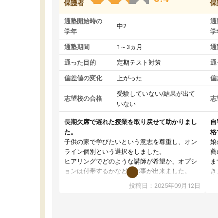
保護者
保
通塾開始時の
通
中2
学年
学
通塾期間
1～3ヵ月
通
通った目的
定期テスト対策
通
偏差値の変化
上がった
偏
受験していない/結果が出て
志望校の合格
志
いない
長期欠席で遅れた授業を取り戻せて助かりまし
自
た。
格
子供の家で学びたいという意志を尊重し、オン
娘
ライン個別という選択をしました。
薦
ヒアリングでどのような講師が希望か、オプシ
ま
ョンは付帯するかなど選ぶ事が出来ました。
き
講師とのマッチング後講師との初回ミーティン
に
投稿日：2025年09月12日
グを行い、その講師で良いか他の講師を希望す
思
るか子供との相性も見てから講師を決定する事
(
ができます。
ュ