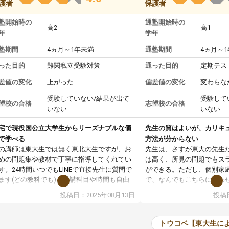
護者
保護者
塾開始時の
通塾開始時の
高2
高1
年
学年
塾期間
4ヵ月～1年未満
通塾期間
4ヵ月～
った目的
難関私立受験対策
通った目的
定期テス
差値の変化
上がった
偏差値の変化
変わらな
受験していない/結果が出て
受験して
望校の合格
志望校の合格
いない
いない
宅で現役国公立大学生からリーズナブルな価
先生の質はよいが、カリキ
で学べる
方法が分からない
の講師は東大生では無く東北大生ですが、お
先生は、さすが東大の先生
めの問題集や教材で丁寧に指導してくれてい
は高く、所見の問題でもス
す。24時間いつでもLINEで直接先生に質問で
ができる。ただし、個別家
ます(どの教科でも)。受講科目や時間も自由
で、なんでもこちらに合わ
決めれるので、個人に合った勉強ができると
のだが、具体的なカリキュ
投稿日：2025年08月13日
投稿日
います。カリキュラム相談みたいなのがあり
は、授業の先取り学習をす
有料)、受験までにどんなことをどんなスケジ
書を一緒に進めていくよう
ールでやっていくか相談したのですが、それ
いただいたが、1時間の時
トウコベ【東大生に