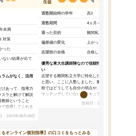
生徒
通塾開始時の学年
高3
通塾期間
4ヵ月～1年未満
1年未満
通った目的
難関私立受験対策
ト対策
偏差値の変化
上がった
かった
志望校の合格
合格した
いない/結果が出て
優秀な東大生講師陣なので信頼性や安心感が高
い
志望する難関私立大学に特化した準備をしたい
ュラムがなく、活用
と思い、ここに入塾しました。集団指導の予備
校ではどうしても自分の弱点や、志望校対策に
だけあって、指導力
マッチングしていないカリキュラムに不安を感
ラスラと解けて解説
じたからです。
庭教師ということ
投稿日：2024年02月19日
また受験のノウハウを蓄積している優秀な東大
せて指導してくれる
生講師陣をそろえていることや、完全オンライ
ラムがない。当方
：2025年08月08日
ン制というのも、ここを選んだ重要なポイント
るため、学校の教科
です。実際に入塾してみると、きめ細かいマン
な形で活用をさせて
ツーマン指導によって、自分の志望校にふさわ
間を使って進められる
よるオンライン個別指導】の口コミをもっとみる