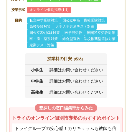
授業形式
オンライン個別指導(1:1)
目的
私立中学受験対策
国公立中高一貫校受験対策
高校受験対策
大学入学共通テスト対策
国公立2次試験対策
医学部受験
難関私立受験対策
医・歯・薬系対策
総合型選抜・学校推薦型選抜対策
定期テスト対策
授業料の目安
（税込）
小学生
詳細はお問い合わせください
中学生
詳細はお問い合わせください
高校生
詳細はお問い合わせください
塾探しの窓口編集部からみた
トライのオンライン個別指導塾のおすすめポイント
トライグループの安心感！カリキュラムも教師も信