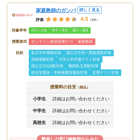
家庭教師のガンバ
詳しく見る
4.5
評価
（3件）
対象学年
小1～小6
中1～中3
高1～高3
授業形式
オンライン個別指導(1:1)
家庭教師
目的
私立中学受験対策
国公立中高一貫校受験対策
高校受験対策
大学入学共通テスト対策
国公立2次試験対策
難関私立受験対策
総合型選抜・学校推薦型選抜対策
定期テスト対策
授業料の目安
（税込）
小学生
詳細はお問い合わせください
中学生
詳細はお問い合わせください
高校生
詳細はお問い合わせください
塾探しの窓口編集部からみた