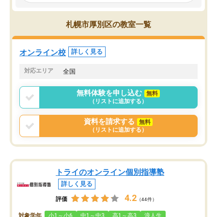
見てから講師を決定する事ができま
くか相談したのですが、
す。
ち期待したものではなく
うちの子は、初回面談の講師の方で決
内容でした。それでも明
札幌市厚別区の教室一覧
定しました。
やる気も出ましたし、苦
くなってきたようなので
オンラインツールを使用した単語帳の
お願いして良かったと思
オンライン校
詳しく見る
共有があり宿題もそちらで出される形
も合わなければチェンジ
でした。
娘は3科目ともずっと同
対応エリア
全国
2ヶ月で担当講師の方がお辞めになると
言う事で講師変更の申し出があり、あ
無料体験を申し込む
無料
まりに短期での変更だった為、塾に通
（リストに追加する）
う事にして退会しました。遅れも取り
戻せ、授業内容や講師の方は良かった
資料を請求する
無料
と思います。
（リストに追加する）
トライのオンライン個別指導塾
詳しく見る
4.2
評価
（44件）
対象学年
小1～小6
中1～中3
高1～高3
浪人生