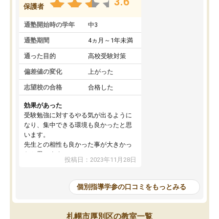
3.6
保護者
通塾開始時の学年
中3
通塾期間
4ヵ月～1年未満
通った目的
高校受験対策
偏差値の変化
上がった
志望校の合格
合格した
効果があった
受験勉強に対するやる気が出るように
なり、集中できる環境も良かったと思
います。
先生との相性も良かった事が大きかっ
たと思います。
投稿日：2023年11月28日
個別指導学参の口コミをもっとみる
札幌市厚別区の教室一覧