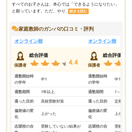
すべてのお子さんは、本心では「できるようになりたい」
と願っています。ただ、やり...
続きを読む
家庭教師のガンバの口コミ・評判
オンライン校
オンライン校
総合評価
総合評価
4.4
保護者
保護者
通塾開始時
通塾開始時
中1
中1
の学年
の学年
通塾期間
1年以上
通塾期間
1～3ヵ月
通った目的
高校受験対策
通った目的
定期テス
偏差値の変
偏差値の変
上がった
上がった
化
化
志望校の合
受験していない/結果が
志望校の合
受験して