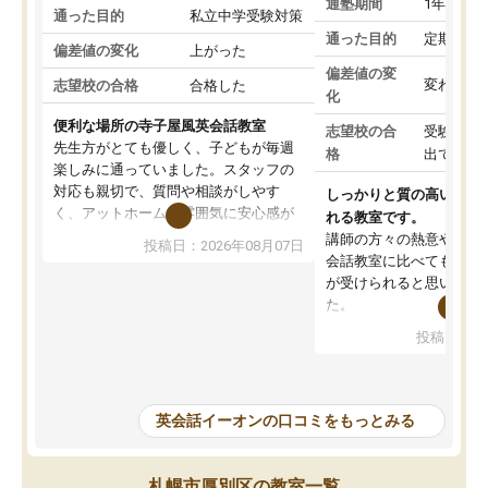
通塾期間
1年以上
通った目的
私立中学受験対策
通った目的
定期テス
偏差値の変化
上がった
偏差値の変
変わらな
志望校の合格
合格した
化
便利な場所の寺子屋風英会話教室
志望校の合
受験して
先生方がとても優しく、子どもが毎週
格
出ていな
楽しみに通っていました。スタッフの
対応も親切で、質問や相談がしやす
しっかりと質の高いレッ
く、アットホームな雰囲気に安心感が
れる教室です。
あります。石川町駅から近く通いやす
講師の方々の熱意や質も
投稿日：2026年08月07日
い点も好評だったと思います。一方
会話教室に比べても質の
で、月謝は子どもの習い事としてはや
が受けられると思い、こ
や高めで、家庭学習も含めて効果を出
た。
す感じでした。それでも子どもが「英
実際、発音は自然と良く
投稿日：20
語に苦手意識を持たず、自信がつい
ング力も上がっているよ
た」「自然と英語力が伸びた」と感じ
す。
ており、総合的な満足度は高かったで
ただ、発話(アウトプット
す。
関しては、それ専用の授
英会話イーオンの口コミをもっとみる
か、各ご家庭でしっかり
導、あるいは勉強を見て
ば、結果は伴わないかな
札幌市厚別区の教室一覧