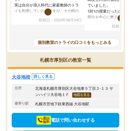
実は自分が浪人時代に家庭教師のトラ
ていました。
イを利用していたのですが、その時の
1対1の授業だったので、
月謝がとても高くトライに良いイメー
部分を中心に教えてもら
投稿日：2026年08月04日
ジがありませんでした。
く良かったです。
投稿日：20
なので、少し不安だったのですが子供
わからないところもその
がどうしても行きたいと言うので利用
すく、理解できるまで丁
し始めた形です。
もらえたので、勉強への
個別教室のトライの口コミをもっとみる
しかし、以前とは違い料金がリーズナ
しずつなくなりました。
ブルでびっくりしました。
その結果成績も上がり、
通って1年以上ですが、勉強への取り組
勉強に取り組めるように
札幌市厚別区の教室一覧
み方が真っすぐに変化（率先して自宅
先生も話しやすく、毎回
で復習や予習をする）し成績も向上し
たのを覚えています。
ています。
自分のペースで学びたい
大谷地校
詳しく見る
駅前なので送り迎えが少々負担になっ
業が苦手な人には特にお
ていますが、それを加味しても通って
塾だと思います。
住所
北海道札幌市厚別区大谷地東５丁目２-１３ サ
損はないなと感じています。
ンハイツ大谷地１Ｆ
地図を見る
最寄り駅
札幌市営地下鉄東西線 大谷地駅
通話
電話で問い合わせする
無料