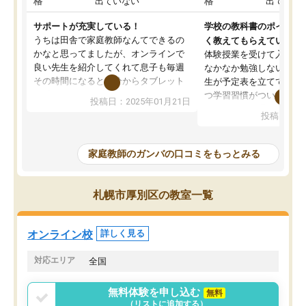
格
出ていない
格
出ていな
サポートが充実している！
学校の教科書のポイント
うちは田舎で家庭教師なんてできるの
く教えてもらえている
かなと思ってましたが、オンラインで
体験授業を受けて入塾し
良い先生を紹介してくれて息子も毎週
なかなか勉強しない息子
その時間になると自分からタブレット
生が予定表を立ててくれ
を開いてzoomを繋げるようになりまし
つ学習習慣がついてきま
投稿日：2025年01月21日
た！5科目なんでもOKなのもとても気
オンラインで週に一度の
投稿日：20
に入っています
指導が無い日も予定表に
成績もだいぶ下の方でしたが、通い始
したり、LINEでわから
めて1年ほどだった今では平均点以上の
問できるのでとても助か
家庭教師のガンバの口コミをもっとみる
科目が増えてきました！あと1年受験ま
であるので無料の週末教室を使用しな
がら頑張って欲しいと思います！
札幌市厚別区の教室一覧
オンライン校
詳しく見る
対応エリア
全国
無料体験を申し込む
無料
（リストに追加する）