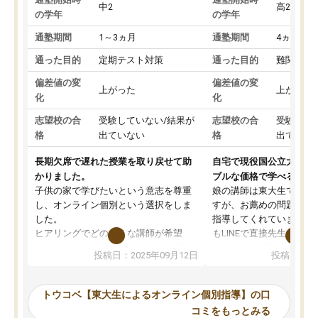
中2
高2
の学年
の学年
通塾期間
1～3ヵ月
通塾期間
4ヵ月～1
通った目的
定期テスト対策
通った目的
難関私立
偏差値の変
偏差値の変
上がった
上がった
化
化
志望校の合
受験していない/結果が
志望校の合
受験して
格
出ていない
格
出ていな
長期欠席で遅れた授業を取り戻せて助
自宅で現役国公立大学生
かりました。
ブルな価格で学べる
子供の家で学びたいという意志を尊重
娘の講師は東大生では無
し、オンライン個別という選択をしま
すが、お薦めの問題集や
した。
指導してくれています。2
ヒアリングでどのような講師が希望
もLINEで直接先生に質問
か、オプションは付帯するかなど選ぶ
教科でも)。受講科目や
投稿日：2025年09月12日
投稿日：20
事が出来ました。
めれるので、個人に合っ
講師とのマッチング後講師との初回ミ
ると思います。カリキュ
ーティングを行い、その講師で良いか
いなのがあり(有料)、受
トウコベ【東大生によるオンライン個別指導】の口
他の講師を希望するか子供との相性も
ことをどんなスケジュー
コミをもっとみる