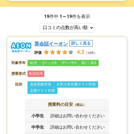
19
件中
1～19
件を表示
英会話イーオン
詳しく見る
4.2
評価
（14件）
対象学年
幼児
小1～小6
中1～中3
高1～高3
授業形式
集団指導
目的
高校受験対策
大学入学共通テスト対策
定期テスト対策
授業料の目安
（税込）
小学生
詳細はお問い合わせください
中学生
詳細はお問い合わせください