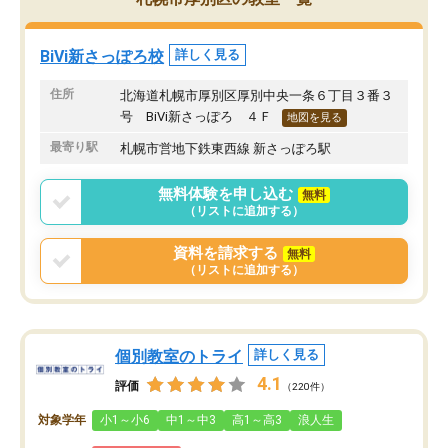
れはどの英会話教室でも
ませんが…)
ただ、教室はウェルカム
BiVi新さっぽろ校
詳しく見る
るく、親子共々入室しや
す。
住所
北海道札幌市厚別区厚別中央一条６丁目３番３
今後、学校でも英会話の
号 BiVi新さっぽろ ４Ｆ
地図を見る
すると思われるので、そ
最寄り駅
札幌市営地下鉄東西線 新さっぽろ駅
でも先取りできることを
無料体験を申し込む
無料
（リストに追加する）
資料を請求する
無料
（リストに追加する）
個別教室のトライ
詳しく見る
4.1
評価
（220件）
対象学年
小1～小6
中1～中3
高1～高3
浪人生