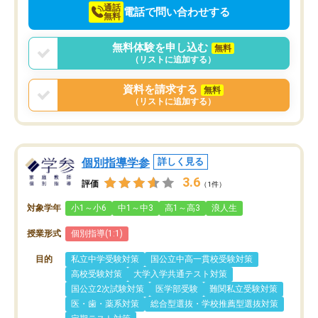
通話
電話で問い合わせする
無料
無料体験を申し込む
無料
（リストに追加する）
資料を請求する
無料
（リストに追加する）
個別指導学参
詳しく見る
3.6
評価
（1件）
対象学年
小1～小6
中1～中3
高1～高3
浪人生
授業形式
個別指導(1:1)
目的
私立中学受験対策
国公立中高一貫校受験対策
高校受験対策
大学入学共通テスト対策
国公立2次試験対策
医学部受験
難関私立受験対策
医・歯・薬系対策
総合型選抜・学校推薦型選抜対策