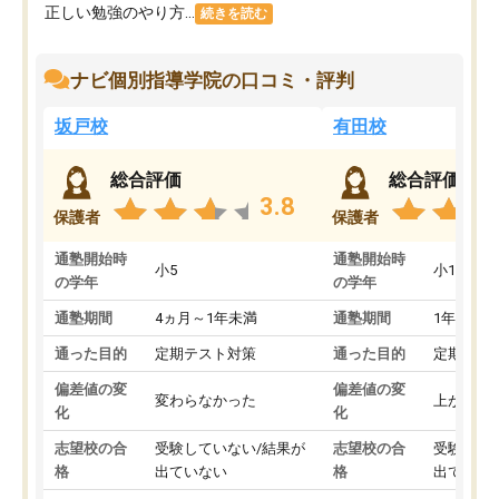
正しい勉強のやり方...
続きを読む
ナビ個別指導学院の口コミ・評判
坂戸校
有田校
総合評価
総合評価
3.8
保護者
保護者
通塾開始時
通塾開始時
小5
小1
の学年
の学年
通塾期間
4ヵ月～1年未満
通塾期間
1年以上
通った目的
定期テスト対策
通った目的
定期テス
偏差値の変
偏差値の変
変わらなかった
上がった
化
化
志望校の合
受験していない/結果が
志望校の合
受験して
格
出ていない
格
出ていな