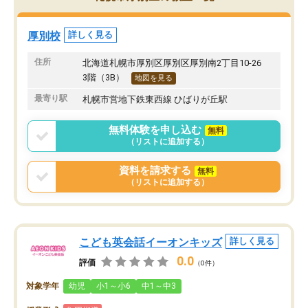
厚別校
詳しく見る
住所
北海道札幌市厚別区厚別区厚別南2丁目10-26
3階（3B）
地図を見る
最寄り駅
札幌市営地下鉄東西線 ひばりが丘駅
無料体験を申し込む
無料
（リストに追加する）
資料を請求する
無料
（リストに追加する）
こども英会話イーオンキッズ
詳しく見る
0.0
評価
（0件）
対象学年
幼児
小1～小6
中1～中3