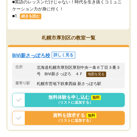
■英語のレッスンだけじゃない！時代を生き抜くコミュニ
ケーション力が身に付く！
■1...
続きを読む
札幌市厚別区の教室一覧
BiVi新さっぽろ校
詳しく見る
住所
北海道札幌市厚別区厚別中央一条６丁目３番３
号 BiVi新さっぽろ ４Ｆ
地図を見る
最寄り駅
札幌市営地下鉄東西線 新さっぽろ駅
無料体験を申し込む
無料
（リストに追加する）
資料を請求する
無料
（リストに追加する）