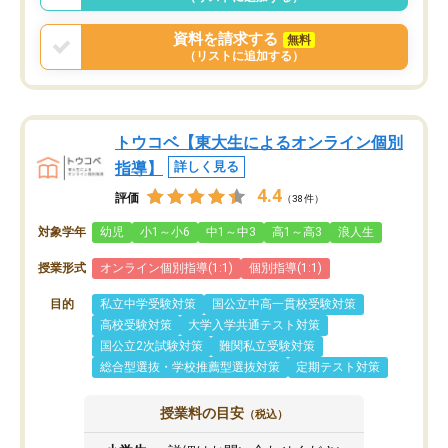
資料を請求する
無料
（リストに追加する）
トウコベ【東大生によるオンライン個別
指導】
詳しく見る
4.4
評価
（38件）
対象学年
幼児
小1～小6
中1～中3
高1～高3
浪人生
授業形式
オンライン個別指導(1:1)
個別指導(1:1)
目的
私立中学受験対策
国公立中高一貫校受験対策
高校受験対策
大学入学共通テスト対策
国公立2次試験対策
難関私立受験対策
総合型選抜・学校推薦型選抜対策
定期テスト対策
授業料の目安
（税込）