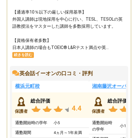
【通過率10％以下の厳しい採用基準】
外国人講師は現地採用を中心に行い、TESL、TESOLの英
語教授法をマスターした講師を多数採用しています。
【資格保有者多数】
日本人講師の場合もTOEIC® L&Rテスト満点や英...
続きを読む
英会話イーオンの口コミ・評判
横浜元町校
湘南藤沢オーパ校
総合評価
総合評価
4.4
保護者
保護者
通塾開始時の学年
小5
通塾開始時
小1
の学年
通塾期間
4ヵ月～1年未満