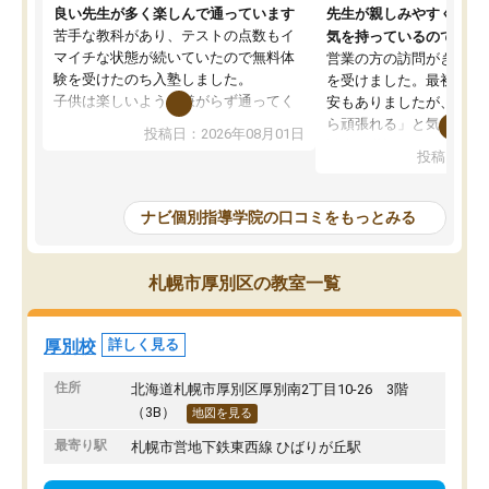
良い先生が多く楽しんで通っています
先生が親しみやすく勉強
苦手な教科があり、テストの点数もイ
気を持っているので安心
マイチな状態が続いていたので無料体
営業の方の訪問がきっか
験を受けたのち入塾しました。
を受けました。最初は続
子供は楽しいようで嫌がらず通ってく
安もありましたが、子ど
れています。
ら頑張れる」と気に入り
投稿日：2026年08月01日
先生は良い方が多く、いつも笑顔で対
以上お世話になっていま
投稿日：20
応して頂けるので安心してお任せする
ても分かりやすく、学校
ことができます。
き方や、子どもに合った
教室は少し狭い印象なので夜の時間帯
方を丁寧に教えてくださ
ナビ個別指導学院の口コミをもっとみる
など生徒さんが多い時間帯は手狭では
が深まっていると感じま
ないかな？と感じます。
熱心で、一人ひとりの苦
また駅前にあるのでアクセスは良いで
握し、復習や講習を通し
札幌市厚別区の教室一覧
すが駐車場がないのでお迎えの際に近
ポートしてくださいます
隣のコインパーキングを利用または路
前より勉強に前向きに取
上駐車をするしかない点が少し不便で
になり、安心して通わせ
厚別校
詳しく見る
す。
感じています。これから
りたいと思える塾です。
住所
北海道札幌市厚別区厚別南2丁目10-26 3階
（3B）
地図を見る
最寄り駅
札幌市営地下鉄東西線 ひばりが丘駅