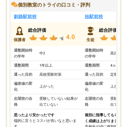
個別教室のトライの口コミ・評判
釧路駅前校
桂駅前校
総合評価
総合評価
4.0
保護者
生徒
通塾開始時
通塾開始時
中2
高2
の学年
の学年
通塾期間
1年以上
通塾期間
4ヵ月～1
通った目的
高校受験対策
通った目的
定期テス
偏差値の変
偏差値の変
上がった
上がった
化
化
志望校の合
受験していない/結果が
志望校の合
受験して
格
出ていない
格
出ていな
思ったより安かったです
個別に指導してもらえる
端的に言うとコスパが良いなと思いま
く成績は上がりました。
す。
高校生の頃に個別指導の