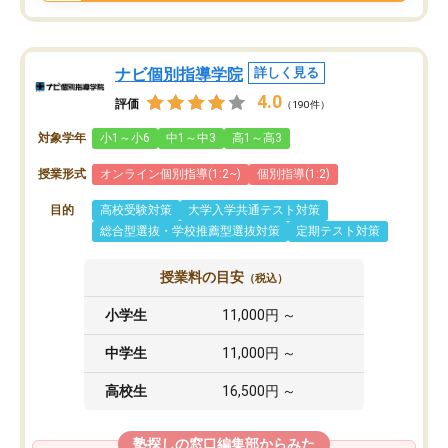
ナビ個別指導学院
詳しく見る
4.0
評価
（190件）
対象学年
小1～小6
中1～中3
高1～高3
授業形式
オンライン個別指導(1:2~)
個別指導(1:2)
目的
高校受験対策
大学入学共通テスト対策
総合型選抜・学校推薦型選抜対策
定期テスト対策
授業料の目安
（税込）
小学生
11,000円 ～
中学生
11,000円 ～
高校生
16,500円 ～
塾探しの窓口編集部からみた