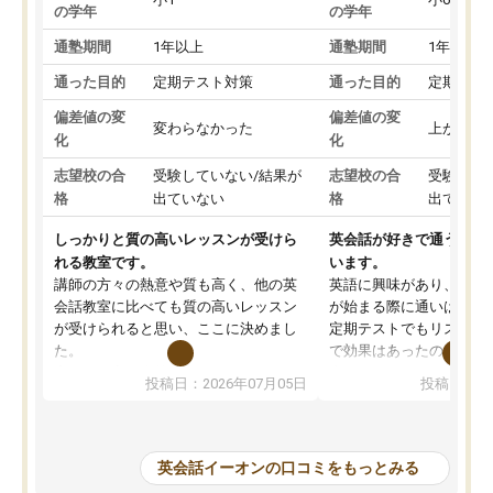
の学年
の学年
通塾期間
1年以上
通塾期間
1年以上
通った目的
定期テスト対策
通った目的
定期テス
偏差値の変
偏差値の変
変わらなかった
上がった
化
化
志望校の合
受験していない/結果が
志望校の合
受験して
格
出ていない
格
出ていな
しっかりと質の高いレッスンが受けら
英会話が好きで通うのに
れる教室です。
います。
講師の方々の熱意や質も高く、他の英
英語に興味があり、中学
会話教室に比べても質の高いレッスン
が始まる際に通いはじめ
が受けられると思い、ここに決めまし
定期テストでもリスニン
た。
で効果はあったのかなと
実際、発音は自然と良くなり、リスニ
生はフレンドリーでネイ
投稿日：2026年07月05日
投稿日：20
ング力も上がっているように思いま
の日本人の先生が多くい
す。
ティブの外国人先生もい
ただ、発話(アウトプット)や読み書きに
話しかけてくれました。
関しては、それ専用の授業を追加する
授業では、テキストを使
英会話イーオンの口コミをもっとみる
か、各ご家庭でしっかり親御さんが指
のあとに続いて発音した