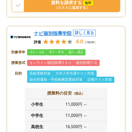
資料を請求する
無料
（リストに追加する）
ナビ個別指導学院
詳しく見る
4.0
評価
（190件）
対象学年
小1～小6
中1～中3
高1～高3
授業形式
オンライン個別指導(1:2~)
個別指導(1:2)
目的
高校受験対策
大学入学共通テスト対策
総合型選抜・学校推薦型選抜対策
定期テスト対策
授業料の目安
（税込）
小学生
11,000円 ～
中学生
11,000円 ～
高校生
16,500円 ～