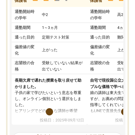
保護者
保護者
通塾開始時
通塾開始時
中2
高2
の学年
の学年
通塾期間
1～3ヵ月
通塾期間
4ヵ月～1
通った目的
定期テスト対策
通った目的
難関私立
偏差値の変
偏差値の変
上がった
上がった
化
化
志望校の合
受験していない/結果が
志望校の合
受験して
格
出ていない
格
出ていな
長期欠席で遅れた授業を取り戻せて助
自宅で現役国公立大学生
かりました。
ブルな価格で学べる
子供の家で学びたいという意志を尊重
娘の講師は東大生では無
し、オンライン個別という選択をしま
すが、お薦めの問題集や
した。
指導してくれています。2
ヒアリングでどのような講師が希望
もLINEで直接先生に質問
か、オプションは付帯するかなど選ぶ
教科でも)。受講科目や
投稿日：2025年09月12日
投稿日：20
事が出来ました。
めれるので、個人に合っ
講師とのマッチング後講師との初回ミ
ると思います。カリキュ
ーティングを行い、その講師で良いか
いなのがあり(有料)、受