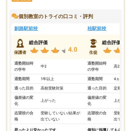
個別教室のトライの口コミ・評判
釧路駅前校
桂駅前校
総合評価
総合評価
4.0
保護者
生徒
通塾開始時
通塾開始時
中2
高2
の学年
の学年
通塾期間
1年以上
通塾期間
4ヵ月～1
通った目的
高校受験対策
通った目的
定期テス
偏差値の変
偏差値の変
上がった
上がった
化
化
志望校の合
受験していない/結果が
志望校の合
受験して
格
出ていない
格
出ていな
思ったより安かったです
個別に指導してもらえる