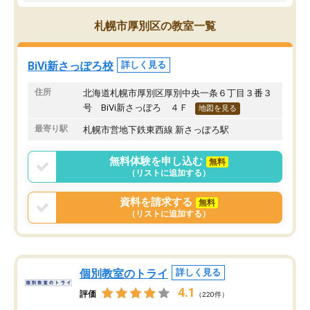
導、あるいは勉強を見てあげなけれ
レッスンで生徒同士で簡
ば、結果は伴わないかなと思います(こ
習をしたりしました。高
札幌市厚別区の教室一覧
れはどの英会話教室でも同じかもしれ
らは、大人もいる授業に
ませんが…)
式は中学の時と同じもの
ただ、教室はウェルカムな雰囲気で明
容が少しビジネスよりに
BiVi新さっぽろ校
詳しく見る
るく、親子共々入室しやすい雰囲気で
ます。
す。
住所
北海道札幌市厚別区厚別中央一条６丁目３番３
今後、学校でも英会話の授業が本格化
号 BiVi新さっぽろ ４Ｆ
地図を見る
すると思われるので、それまでに少し
最寄り駅
札幌市営地下鉄東西線 新さっぽろ駅
でも先取りできることを期待します。
無料体験を申し込む
無料
（リストに追加する）
資料を請求する
無料
（リストに追加する）
個別教室のトライ
詳しく見る
4.1
評価
（220件）