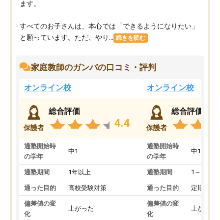
ます。
すべてのお子さんは、本心では「できるようになりたい」
と願っています。ただ、やり...
続きを読む
家庭教師のガンバの口コミ・評判
オンライン校
オンライン校
総合評価
総合評価
4.4
保護者
保護者
通塾開始時
通塾開始時
中1
中1
の学年
の学年
通塾期間
1年以上
通塾期間
1～3ヵ月
通った目的
高校受験対策
通った目的
定期テス
偏差値の変
偏差値の変
上がった
上がった
化
化