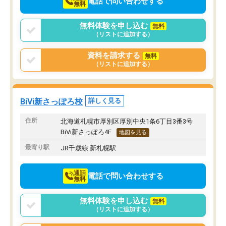
電話で問い合わせする
無料
無料体験を申し込む
無料
（リストに追加する）
資料を請求する
無料
（リストに追加する）
BiVi新さっぽろ校
詳しく見る
住所
北海道札幌市厚別区厚別中央1条6丁目3番3号
BiVi新さっぽろ4F
地図を見る
最寄り駅
JR千歳線 新札幌駅
通話
電話で問い合わせする
無料
無料体験を申し込む
無料
（リストに追加する）