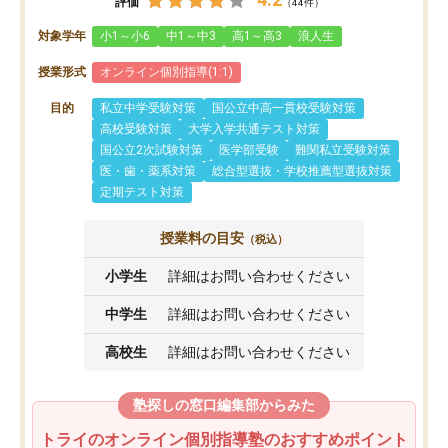
評価
（44件）
対象学年
小1～小6
中1～中3
高1～高3
浪人生
授業形式
オンライン個別指導(1:1)
目的
私立中学受験対策
国公立中高一貫校受験対策
高校受験対策
大学入学共通テスト対策
国公立2次試験対策
医学部受験
難関私立受験対策
医・歯・薬系対策
総合型選抜・学校推薦型選抜対策
定期テスト対策
授業料の目安
（税込）
小学生
詳細はお問い合わせください
中学生
詳細はお問い合わせください
高校生
詳細はお問い合わせください
塾探しの窓口編集部からみた
トライのオンライン個別指導塾のおすすめポイント