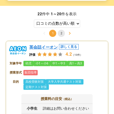
22
件中
1～20
件を表示
1
2
英会話イーオン
詳しく見る
4.2
評価
（13件）
対象学年
幼児
小1～小6
中1～中3
高1～高3
授業形式
集団指導
目的
高校受験対策
大学入学共通テスト対策
定期テスト対策
授業料の目安
（税込）
小学生
詳細はお問い合わせください