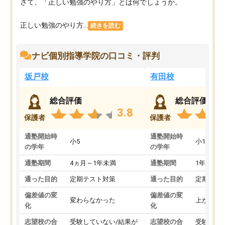
さて、「正しい勉強のやり方」とは何でしょうか。
正しい勉強のやり方...
続きを読む
ナビ個別指導学院の口コミ・評判
坂戸校
有田校
総合評価
総合評価
3.8
保護者
保護者
通塾開始時
通塾開始時
小5
小1
の学年
の学年
通塾期間
4ヵ月～1年未満
通塾期間
1年以上
通った目的
定期テスト対策
通った目的
定期テス
偏差値の変
偏差値の変
変わらなかった
上がった
化
化
志望校の合
受験していない/結果が
志望校の合
受験して