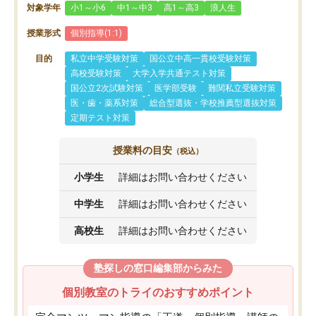
対象学年
小1～小6
中1～中3
高1～高3
浪人生
授業形式
個別指導(1:1)
目的
私立中学受験対策
国公立中高一貫校受験対策
高校受験対策
大学入学共通テスト対策
国公立2次試験対策
医学部受験
難関私立受験対策
医・歯・薬系対策
総合型選抜・学校推薦型選抜対策
定期テスト対策
授業料の目安
（税込）
小学生
詳細はお問い合わせください
中学生
詳細はお問い合わせください
高校生
詳細はお問い合わせください
塾探しの窓口編集部からみた
個別教室のトライのおすすめポイント