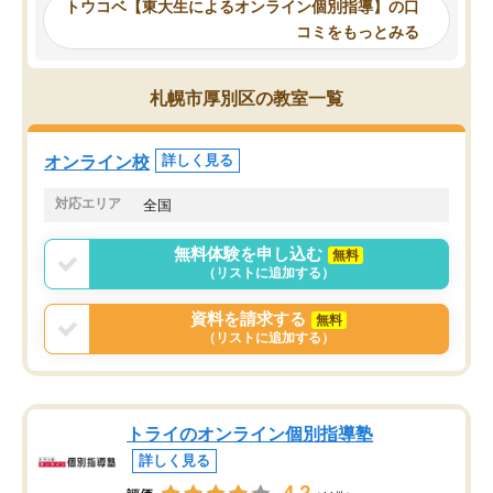
トウコベ【東大生によるオンライン個別指導】の口
他の講師を希望するか子供との相性も
ことをどんなスケジュー
コミをもっとみる
見てから講師を決定する事ができま
くか相談したのですが、
す。
ち期待したものではなく
うちの子は、初回面談の講師の方で決
内容でした。それでも明
札幌市厚別区の教室一覧
定しました。
やる気も出ましたし、苦
くなってきたようなので
オンラインツールを使用した単語帳の
お願いして良かったと思
オンライン校
詳しく見る
共有があり宿題もそちらで出される形
も合わなければチェンジ
でした。
娘は3科目ともずっと同
対応エリア
全国
2ヶ月で担当講師の方がお辞めになると
言う事で講師変更の申し出があり、あ
無料体験を申し込む
無料
まりに短期での変更だった為、塾に通
（リストに追加する）
う事にして退会しました。遅れも取り
戻せ、授業内容や講師の方は良かった
資料を請求する
無料
と思います。
（リストに追加する）
トライのオンライン個別指導塾
詳しく見る
4.2