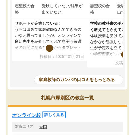
志望校の合
受験していない/結果が
志望校の合
受験して
格
出ていない
格
出ていな
サポートが充実している！
学校の教科書のポイント
うちは田舎で家庭教師なんてできるの
く教えてもらえている
かなと思ってましたが、オンラインで
体験授業を受けて入塾し
良い先生を紹介してくれて息子も毎週
なかなか勉強しない息子
その時間になると自分からタブレット
生が予定表を立ててくれ
を開いてzoomを繋げるようになりまし
つ学習習慣がついてきま
投稿日：2025年01月21日
た！5科目なんでもOKなのもとても気
オンラインで週に一度の
投稿日：20
に入っています
指導が無い日も予定表に
成績もだいぶ下の方でしたが、通い始
したり、LINEでわから
めて1年ほどだった今では平均点以上の
問できるのでとても助か
家庭教師のガンバの口コミをもっとみる
科目が増えてきました！あと1年受験ま
であるので無料の週末教室を使用しな
がら頑張って欲しいと思います！
札幌市厚別区の教室一覧
オンライン校
詳しく見る
対応エリア
全国