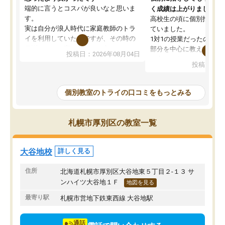
端的に言うとコスパが良いなと思いま
く成績は上がりました。
す。
高校生の頃に個別指導の
実は自分が浪人時代に家庭教師のトラ
ていました。
イを利用していたのですが、その時の
1対1の授業だったので、
月謝がとても高くトライに良いイメー
部分を中心に教えてもら
投稿日：2026年08月04日
ジがありませんでした。
く良かったです。
投稿日：20
なので、少し不安だったのですが子供
わからないところもその
がどうしても行きたいと言うので利用
すく、理解できるまで丁
し始めた形です。
もらえたので、勉強への
個別教室のトライの口コミをもっとみる
しかし、以前とは違い料金がリーズナ
しずつなくなりました。
ブルでびっくりしました。
その結果成績も上がり、
通って1年以上ですが、勉強への取り組
勉強に取り組めるように
札幌市厚別区の教室一覧
み方が真っすぐに変化（率先して自宅
先生も話しやすく、毎回
で復習や予習をする）し成績も向上し
たのを覚えています。
ています。
自分のペースで学びたい
大谷地校
詳しく見る
駅前なので送り迎えが少々負担になっ
業が苦手な人には特にお
ていますが、それを加味しても通って
塾だと思います。
住所
北海道札幌市厚別区大谷地東５丁目２-１３ サ
損はないなと感じています。
ンハイツ大谷地１Ｆ
地図を見る
最寄り駅
札幌市営地下鉄東西線 大谷地駅
通話