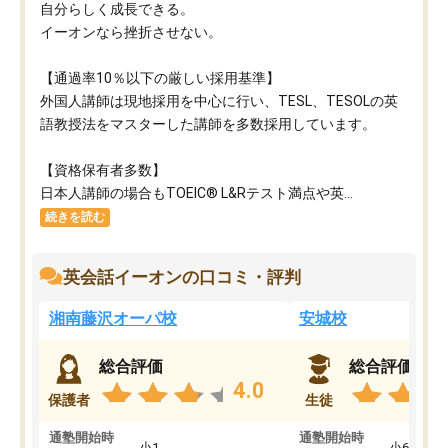
自分らしく成長できる。
イーオンなら挫折させない。
【通過率10％以下の厳しい採用基準】
外国人講師は現地採用を中心に行い、TESL、TESOLの英
語教授法をマスターした講師を多数採用しています。
【資格保有者多数】
日本人講師の場合もTOEIC® L&Rテスト満点や英...
続きを読む
英会話イーオンの口コミ・評判
湘南藤沢オーパ校
安城校
総合評価
総合評価
4.0
保護者
生徒
通塾開始時
通塾開始時
小1
小6