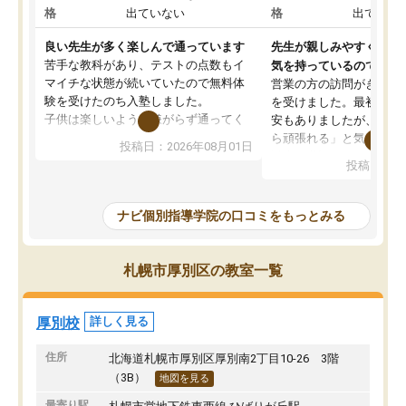
格
出ていない
格
出ていな
良い先生が多く楽しんで通っています
先生が親しみやすく勉強
苦手な教科があり、テストの点数もイ
気を持っているので安心
マイチな状態が続いていたので無料体
営業の方の訪問がきっか
験を受けたのち入塾しました。
を受けました。最初は続
子供は楽しいようで嫌がらず通ってく
安もありましたが、子ど
れています。
ら頑張れる」と気に入り
投稿日：2026年08月01日
先生は良い方が多く、いつも笑顔で対
以上お世話になっていま
投稿日：20
応して頂けるので安心してお任せする
ても分かりやすく、学校
ことができます。
き方や、子どもに合った
教室は少し狭い印象なので夜の時間帯
方を丁寧に教えてくださ
ナビ個別指導学院の口コミをもっとみる
など生徒さんが多い時間帯は手狭では
が深まっていると感じま
ないかな？と感じます。
熱心で、一人ひとりの苦
また駅前にあるのでアクセスは良いで
握し、復習や講習を通し
札幌市厚別区の教室一覧
すが駐車場がないのでお迎えの際に近
ポートしてくださいます
隣のコインパーキングを利用または路
前より勉強に前向きに取
上駐車をするしかない点が少し不便で
になり、安心して通わせ
厚別校
詳しく見る
す。
感じています。これから
りたいと思える塾です。
住所
北海道札幌市厚別区厚別南2丁目10-26 3階
（3B）
地図を見る
最寄り駅