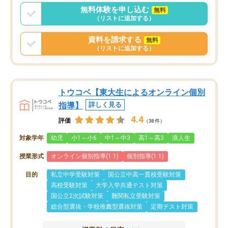
無料体験を申し込む
無料
（リストに追加する）
資料を請求する
無料
（リストに追加する）
トウコベ【東大生によるオンライン個別
指導】
詳しく見る
4.4
評価
（38件）
対象学年
幼児
小1～小6
中1～中3
高1～高3
浪人生
授業形式
オンライン個別指導(1:1)
個別指導(1:1)
目的
私立中学受験対策
国公立中高一貫校受験対策
高校受験対策
大学入学共通テスト対策
国公立2次試験対策
難関私立受験対策
総合型選抜・学校推薦型選抜対策
定期テスト対策