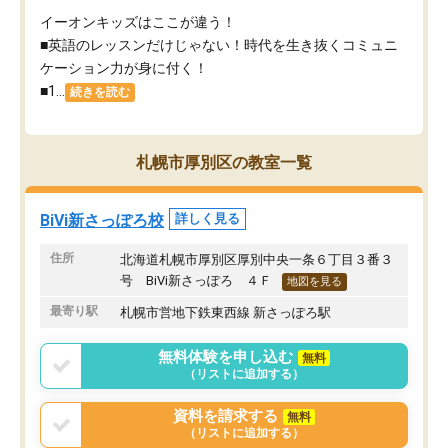
イーオンキッズはここが違う！
■英語のレッスンだけじゃない！時代を生き抜くコミュニ
ケーション力が身に付く！
■1...
続きを読む
札幌市厚別区の教室一覧
BiVi新さっぽろ校
詳しく見る
住所
北海道札幌市厚別区厚別中央一条６丁目３番３
号 BiVi新さっぽろ ４Ｆ
地図を見る
最寄り駅
札幌市営地下鉄東西線 新さっぽろ駅
無料体験を申し込む
無料
（リストに追加する）
資料を請求する
無料
（リストに追加する）