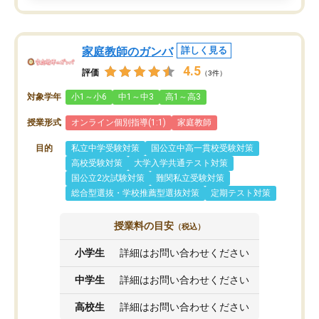
家庭教師のガンバ
詳しく見る
4.5
評価
（3件）
対象学年
小1～小6
中1～中3
高1～高3
授業形式
オンライン個別指導(1:1)
家庭教師
目的
私立中学受験対策
国公立中高一貫校受験対策
高校受験対策
大学入学共通テスト対策
国公立2次試験対策
難関私立受験対策
総合型選抜・学校推薦型選抜対策
定期テスト対策
授業料の目安
（税込）
小学生
詳細はお問い合わせください
中学生
詳細はお問い合わせください
高校生
詳細はお問い合わせください