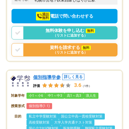
札幌市営地下鉄東西線 ひばりが丘駅
通話
電話で問い合わせする
無料
無料体験を申し込む
無料
（リストに追加する）
資料を請求する
無料
（リストに追加する）
個別指導学参
詳しく見る
3.6
評価
（1件）
対象学年
小1～小6
中1～中3
高1～高3
浪人生
授業形式
個別指導(1:1)
目的
私立中学受験対策
国公立中高一貫校受験対策
高校受験対策
大学入学共通テスト対策
国公立2次試験対策
医学部受験
難関私立受験対策