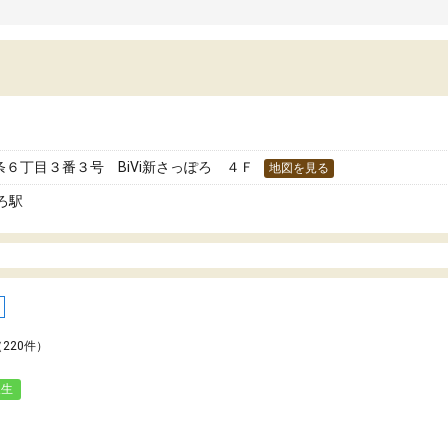
たりしました。高校に入ってからは、大人も
の2次試験対策など親身に
る授業に入り、授業形式は中学の時と同じも
強かったです。
でしたが、内容が少しビジネスよりになった
料金は少し高めですが、結
思います。
も上がり、第一志望の大学
って本当に良かったです。
６丁目３番３号 BiVi新さっぽろ ４Ｆ
地図を見る
ろ駅
（220件）
人生