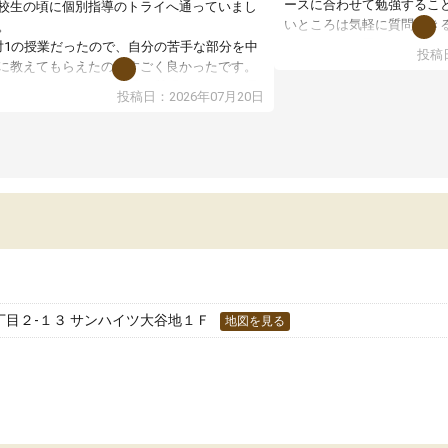
ースに合わせて勉強するこ
校生の頃に個別指導のトライへ通っていまし
いところは気軽に質問でき
。
いところだと思いました。
対1の授業だったので、自分の苦手な部分を中
投稿日
専門の先生にも変えて貰え
に教えてもらえたのがすごく良かったです。
い覚え方だったりも教えて
からないところもその場で質問しやすく、理
投稿日：2026年07月20日
した。授業後は、その日の
できるまで丁寧に説明してもらえたので、勉
学校の宿題を自習スペース
への苦手意識が少しずつなくなりました。
近くに自分の担当の先生だ
の結果成績も上がり、自信を持って勉強に取
いるので分からないところ
組めるようになりました。
環境でした。おかげで偏差
生も話しやすく、毎回安心して通えたのを覚
いた高校や大学にも合格す
ています。
た！
分のペースで学びたい人や、集団授業が苦手
人には特におすすめできる塾だと思います。
目２-１３ サンハイツ大谷地１Ｆ
地図を見る