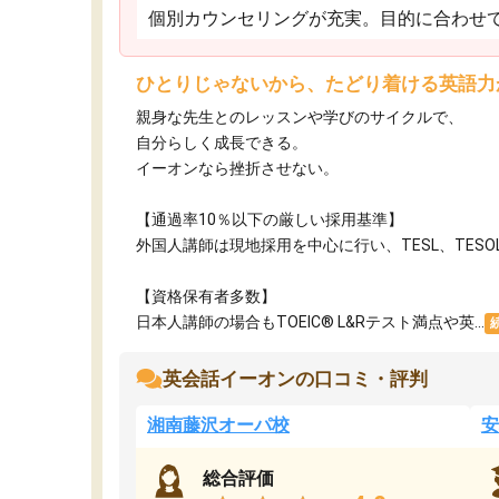
個別カウンセリングが充実。目的に合わせ
ひとりじゃないから、たどり着ける英語力
親身な先生とのレッスンや学びのサイクルで、
自分らしく成長できる。
イーオンなら挫折させない。
【通過率10％以下の厳しい採用基準】
外国人講師は現地採用を中心に行い、TESL、TE
【資格保有者多数】
日本人講師の場合もTOEIC® L&Rテスト満点や英...
英会話イーオンの口コミ・評判
湘南藤沢オーパ校
安
総合評価