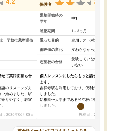
4.2
3.0
保護者
通塾開始時の
中1
学年
通塾期間
1～3ヵ月
抜・学校推薦型選抜
通った目的
定期テスト対策
偏差値の変化
変わらなかった
受験していない/結果が出て
志望校の合格
いない
話せて英語面接も合
個人レッスンにしたらもっと話せたかなと思い
ます。
英語のリスニング力
吉祥寺駅を利用しており、便利だったので利用
通い始めました。駅
しました。
に寄りやすく、教室
幼稚園〜大学まである私立校に中学受験で入学
す。
しました。
ッスンでしたが、外
移行生のかたたちは幼稚園から英語教育をして
：2026年06月08日
投稿日：2026年06月02日
話しかけてくれるの
おり、英語力に差を感じたため入塾しました。
と英語を話す度胸が
しかし、先生はネイティブでも生徒は日本人。
ンセラーさんも英検
どうしても発音はジャパニーズイングリッシュ
英会話イーオンの口コミをもっとみる