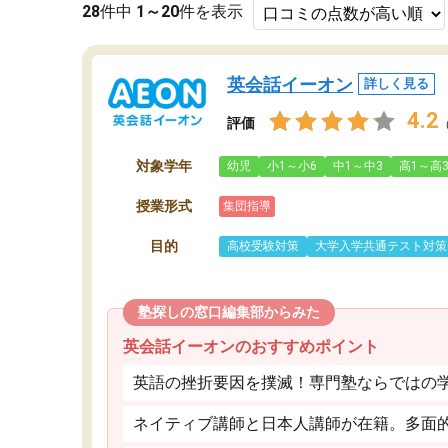
28
件中
1～20
件を表示
英会話イーオン
詳しく見る
4.2
評価
対象学年
幼児
小1～小6
中1～中3
高1～高
授業形式
集団指導
目的
高校受験対策
大学入学共通テスト対策
塾探しの窓口編集部からみた
英会話イーオンのおすすめポイント
英語の挫折要因を撲滅！専門塾ならではの
ネイティブ講師と日本人講師が在籍。多面