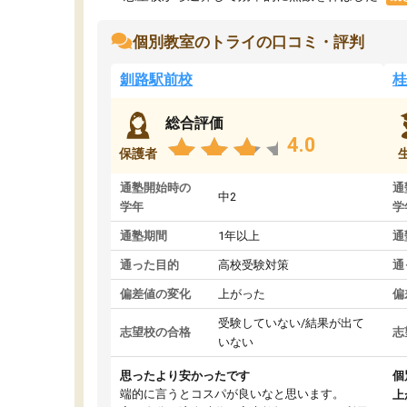
個別教室のトライの口コミ・評判
釧路駅前校
桂
総合評価
4.0
保護者
通塾開始時の
通
中2
学年
学
通塾期間
1年以上
通
通った目的
高校受験対策
通
偏差値の変化
上がった
偏
受験していない/結果が出て
志望校の合格
志
いない
思ったより安かったです
個
端的に言うとコスパが良いなと思います。
上