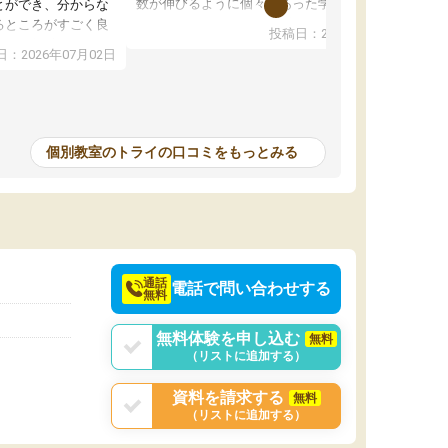
数が伸びるように個々にあった学習方法で教え
とができ、分からな
てくれました。また、個別にやってくれること
るところがすごく良
投稿日：2026年06月19日
でわからないところをすぐに質問することがで
また、教科によって
：2026年07月02日
きて、後回しにせずその場で解決できることが
たので、わかりやす
とてもありがたかったです。個別ということも
頂きすごく助かりま
あり、料金は少し高めですが、自分の学力の上
おさらいだったり、
がり方を考えたら妥当なのではないかと思いま
で行うことができ、
した。
ったり、他の先生が
個別教室のトライの口コミをもっとみる
をすぐに質問できる
値が上がり志望して
ることができまし
通話
電話で問い合わせする
無料
無料体験を申し込む
無料
（リストに追加する）
資料を請求する
無料
（リストに追加する）