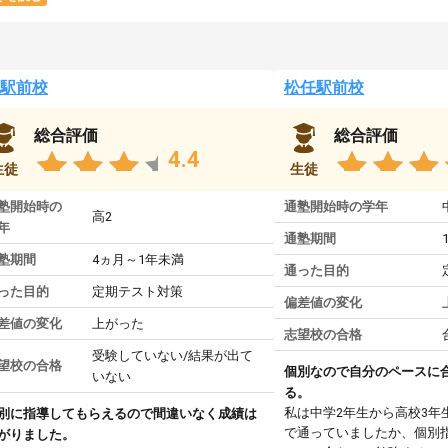
駅前校
松任駅前校
総合評価
総合評価
4.4
生徒
生徒
塾開始時の
通塾開始時の学年
高2
年
通塾期間
塾期間
4ヵ月～1年未満
通った目的
った目的
定期テスト対策
偏差値の変化
差値の変化
上がった
志望校の合格
受験していない/結果が出て
望校の合格
個別なので自分のペースに
いない
る。
私は中学2年生から高校3年
別に指導してもらえるので間違いなく成績は
で通っていましたか、個別
がりました。