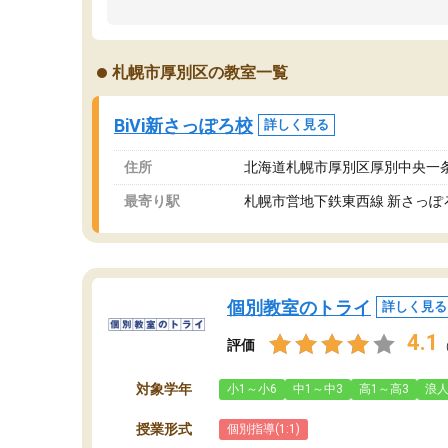
し
あげなければ、結果は伴わないかなと思います
い
(これはどの英会話教室でも同じかもしれません
の
が…)
札幌市厚別区の教室一覧
と
ただ、教室はウェルカムな雰囲気で明るく、親
子共々入室しやすい雰囲気です。
今後、学校でも英会話の授業が本格化すると思
BiVi新さっぽろ校
詳しく見る
われるので、それまでに少しでも先取りできる
ことを期待します。
住所
北海道札幌市厚別区厚別中央一条
最寄り駅
札幌市営地下鉄東西線 新さっぽ
個別教室のトライ
詳しく見る
4.1
評価
対象学年
小1～小6
中1～中3
高1～高3
浪
授業形式
個別指導(1:1)