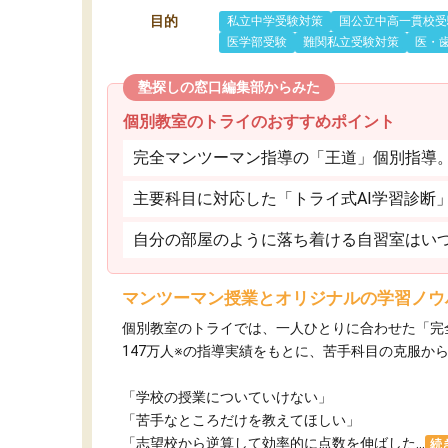
目的
私立中学受験対策
国公立中高一貫校受
医学部受験
難関私立受験対策
医・
塾探しの窓口編集部からみた
個別教室のトライのおすすめポイント
完全マンツーマン指導の「王道」個別指導
主要科目に対応した「トライ式AI学習診断
自分の部屋のように落ち着ける自習室はいつ
マンツーマン授業とオリジナルの学習ノウ
個別教室のトライでは、一人ひとりに合わせた「完
147万人※の指導実績をもとに、苦手科目の克服か
「学校の授業についていけない」​
「苦手なところだけを教えてほしい」​
「志望校から逆算して効率的に点数を伸ばした...
続