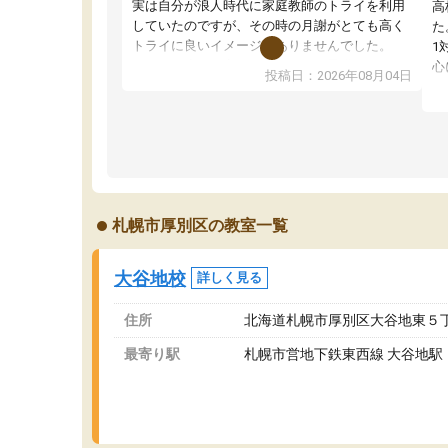
実は自分が浪人時代に家庭教師のトライを利用
高
していたのですが、その時の月謝がとても高く
た
トライに良いイメージがありませんでした。
1
なので、少し不安だったのですが子供がどうし
心
投稿日：2026年08月04日
ても行きたいと言うので利用し始めた形です。
わ
しかし、以前とは違い料金がリーズナブルでび
解
っくりしました。
強
通って1年以上ですが、勉強への取り組み方が真
そ
っすぐに変化（率先して自宅で復習や予習をす
り
る）し成績も向上しています。
先
駅前なので送り迎えが少々負担になっています
え
札幌市厚別区の教室一覧
が、それを加味しても通って損はないなと感じ
自
ています。
な
大谷地校
詳しく見る
住所
北海道札幌市厚別区大谷地東５丁
最寄り駅
札幌市営地下鉄東西線 大谷地駅