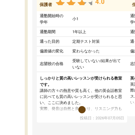
4.0
保護者
通塾開始時の
通
小1
学年
学
通塾期間
1年以上
通
通った目的
定期テスト対策
通
偏差値の変化
変わらなかった
偏
受験していない/結果が出て
志望校の合格
志
いない
しっかりと質の高いレッスンが受けられる教室
英
英
です。
際
講師の方々の熱意や質も高く、他の英会話教室
ス
に比べても質の高いレッスンが受けられると思
い
い、ここに決めました。
ル
実際、発音は自然と良くなり、リスニング力も
の
上がっているように思います。
投稿日：2026年07月05日
ま
ただ、発話(アウトプット)や読み書きに関して
い
は、それ専用の授業を追加するか、各ご家庭で
ー
しっかり親御さんが指導、あるいは勉強を見て