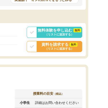
相談に乗ってくれて心
のままでした。個人レッスンならもっとアウト
プット(話す)時間が長く持てて良かったのかも
果として英語の成績
しれません。娘は全然気乗りせず、結果として
に合格できたので通
すぐに辞めてしまいました。
無料体験を申し込む
無料
（リストに追加する）
資料を請求する
無料
（リストに追加する）
授業料の目安
（税込）
小学生
詳細はお問い合わせください