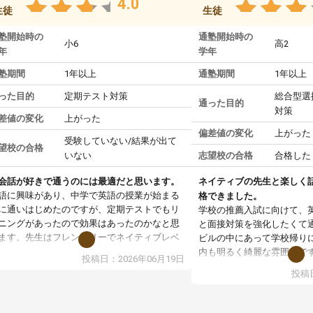
4.0
生徒
生徒
塾開始時の
通塾開始時の
小6
高2
年
学年
塾期間
1年以上
通塾期間
1年以上
った目的
定期テスト対策
総合型選
通った目的
対策
差値の変化
上がった
偏差値の変化
上がった
受験していない/結果が出て
望校の合格
いない
志望校の合格
合格した
会話が好きで通うのには最適だと思います。
ネイティブの先生と楽しく
語に興味があり、中学で英語の授業が始まる
格できました。
に通いはじめたのですが、定期テストでもリ
学校の推薦入試に向けて、
ニングがあったので効果はあったのかなと思
と面接対策を強化したくて
ます。先生はフレンドリーでネイティブレベ
ビルの中にあって学校帰り
の日本人の先生が多くいました。ネイティブ
内も明るく綺麗な雰囲気で
投稿日：2026年06月19日
外国人先生もいて、気さくに話しかけてくれ
授業は少人数のグループレ
投稿日
した。中学時の集団授業では、テキストを使
国人講師の先生が気さくに
ながら先生のあとに続いて発音したり、グル
で、人見知りの私でも自然
プレッスンで生徒同士で簡単な会話の練習を
つきました。日本人のカウ