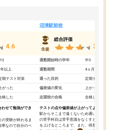
沼津駅前校
総合評価
4.6
3.8
生徒
中2
通塾開始時の学年
中3
1年以上
通塾期間
4ヵ月～1年未満
定期テスト対策
通った目的
定期テスト対策
上がった
偏差値の変化
上がった
合格した
志望校の合格
合格した
合わせて勉強ができ
テストの点や偏差値が上がってよかった
駅からそこまで遠くないため通いやすく、自分
の苦手科目は苦手意識をなくすところから成績
生の受験が終わるま
を上げるところまで、また、得意科目はより点
指導なので自分のペ