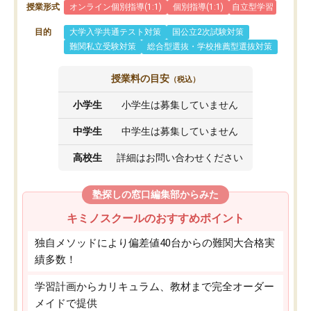
授業形式
オンライン個別指導(1:1)
個別指導(1:1)
自立型学習
目的
大学入学共通テスト対策
国公立2次試験対策
難関私立受験対策
総合型選抜・学校推薦型選抜対策
授業料の目安
（税込）
小学生
小学生は募集していません
中学生
中学生は募集していません
高校生
詳細はお問い合わせください
塾探しの窓口編集部からみた
キミノスクールのおすすめポイント
独自メソッドにより偏差値40台からの難関大合格実
績多数！
学習計画からカリキュラム、教材まで完全オーダー
メイドで提供