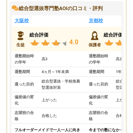
総合型選抜専門塾AOIの口コミ・評判
大阪校
京都校
総合評価
総合評価
4.0
生徒
保護者
通塾開始時
通塾開始時
高3
高2
の学年
の学年
通塾期間
4ヵ月～1年未満
通塾期間
1年以上
総合型選抜・学校推薦
総合型選
通った目的
通った目的
型選抜対策
型選抜対
偏差値の変
偏差値の変
上がった
上がった
化
化
志望校の合
志望校の合
合格した
合格した
格
格
フルオーダーメイドで一人一人に向き
今までの塾になかったA