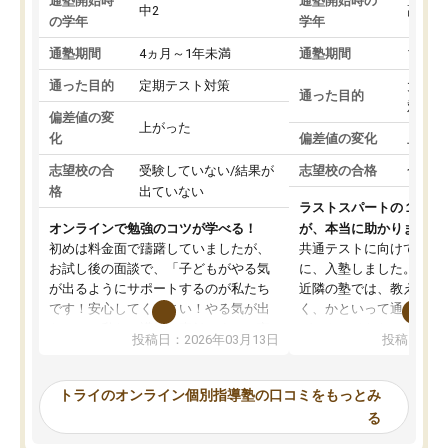
通塾開始時
通塾開始時の
中2
高3
の学年
学年
通塾期間
4ヵ月～1年未満
通塾期間
1～3
通った目的
定期テスト対策
大学入
通った目的
対策
偏差値の変
上がった
化
偏差値の変化
上がっ
志望校の合
受験していない/結果が
志望校の合格
合格し
格
出ていない
ラストスパートの１か月
オンラインで勉強のコツが学べる！
が、本当に助かりました
初めは料金面で躊躇していましたが、
共通テストに向けての追
お試し後の面談で、「子どもがやる気
に、入塾しました。田舎
が出るようにサポートするのが私たち
近隣の塾では、教えても
です！安心してください！やる気が出
く、かといって通うには
ないのは私たち講師の責任です」と言
が、トライならオンライ
投稿日：2026年03月13日
投稿日：20
ってくださり、確かに！と考えて、思
可能なので本当に助かり
い切って入塾しました。英語が苦手だ
テストの内容重視でした
ったんですが、学生の先生から学ぶこ
らないところをピンポイ
トライのオンライン個別指導塾の口コミをもっとみ
とで、勉強のコツみたいなものをつか
頂いて、とてもわかりや
る
み、徐々に成績が上がったらいいなと
していました。一生を左