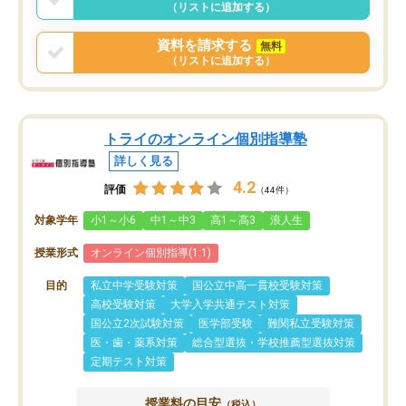
（リストに追加する）
資料を請求する
無料
（リストに追加する）
トライのオンライン個別指導塾
詳しく見る
4.2
評価
（44件）
対象学年
小1～小6
中1～中3
高1～高3
浪人生
授業形式
オンライン個別指導(1:1)
目的
私立中学受験対策
国公立中高一貫校受験対策
高校受験対策
大学入学共通テスト対策
国公立2次試験対策
医学部受験
難関私立受験対策
医・歯・薬系対策
総合型選抜・学校推薦型選抜対策
定期テスト対策
授業料の目安
（税込）