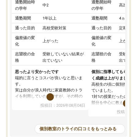
通塾開始時
通塾開始時
中2
高2
の学年
の学年
通塾期間
1年以上
通塾期間
4ヵ月～1
通った目的
高校受験対策
通った目的
定期テス
偏差値の変
偏差値の変
上がった
上がった
化
化
志望校の合
受験していない/結果が
志望校の合
受験して
格
出ていない
格
出ていな
思ったより安かったです
個別に指導してもらえる
端的に言うとコスパが良いなと思いま
く成績は上がりました。
す。
高校生の頃に個別指導の
実は自分が浪人時代に家庭教師のトラ
ていました。
イを利用していたのですが、その時の
1対1の授業だったので、
月謝がとても高くトライに良いイメー
部分を中心に教えてもら
投稿日：2026年08月04日
ジがありませんでした。
く良かったです。
投稿日：20
なので、少し不安だったのですが子供
わからないところもその
がどうしても行きたいと言うので利用
すく、理解できるまで丁
し始めた形です。
もらえたので、勉強への
個別教室のトライの口コミをもっとみる
しかし、以前とは違い料金がリーズナ
しずつなくなりました。