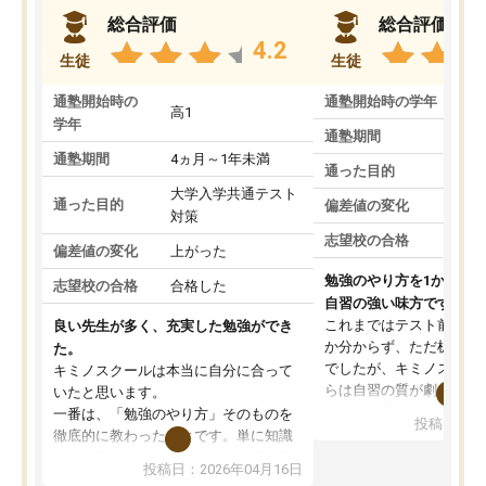
総合評価
総合評価
4.2
生徒
生徒
通塾開始時の
通塾開始時の学年
中
高1
学年
通塾期間
通塾期間
4ヵ月～1年未満
通った目的
大学入学共通テスト
通った目的
偏差値の変化
対策
志望校の合格
偏差値の変化
上がった
勉強のやり方を1から教
志望校の合格
合格した
自習の強い味方です。
これまではテスト前に何
良い先生が多く、充実した勉強ができ
か分からず、ただ机に座
た。
でしたが、キミノスクー
キミノスクールは本当に自分に合って
らは自習の質が劇的に変
いたと思います。
先生が毎日何をすべきか
一番は、「勉強のやり方」そのものを
投稿日：20
を明確にしてくれるので
徹底的に教わったことです。単に知識
ずに学習に取り組めるよ
を詰め込むのではなく、自学自習の習
投稿日：2026年04月16日
が一番の収穫です。
慣が身につくよう並走してくれるの