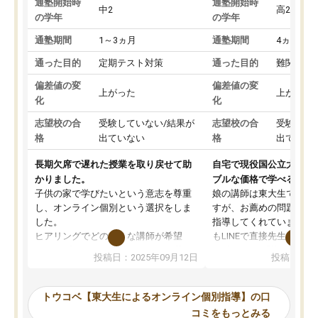
通塾開始時
通塾開始時
中2
高2
の学年
の学年
通塾期間
1～3ヵ月
通塾期間
4ヵ月～1
通った目的
定期テスト対策
通った目的
難関私立
偏差値の変
偏差値の変
上がった
上がった
化
化
志望校の合
受験していない/結果が
志望校の合
受験して
格
出ていない
格
出ていな
長期欠席で遅れた授業を取り戻せて助
自宅で現役国公立大学生
かりました。
ブルな価格で学べる
子供の家で学びたいという意志を尊重
娘の講師は東大生では無
し、オンライン個別という選択をしま
すが、お薦めの問題集や
した。
指導してくれています。2
ヒアリングでどのような講師が希望
もLINEで直接先生に質問
か、オプションは付帯するかなど選ぶ
教科でも)。受講科目や
投稿日：2025年09月12日
投稿日：20
事が出来ました。
めれるので、個人に合っ
講師とのマッチング後講師との初回ミ
ると思います。カリキュ
ーティングを行い、その講師で良いか
いなのがあり(有料)、受
トウコベ【東大生によるオンライン個別指導】の口
他の講師を希望するか子供との相性も
ことをどんなスケジュー
コミをもっとみる