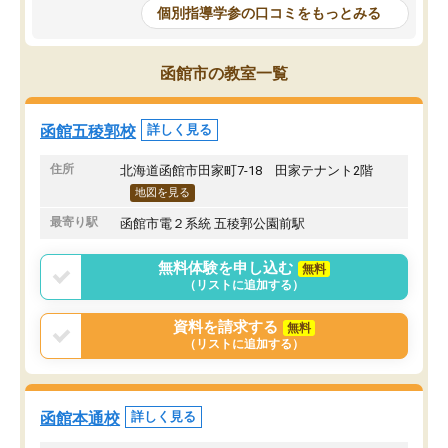
個別指導学参の口コミをもっとみる
函館市の教室一覧
函館五稜郭校
詳しく見る
住所
北海道函館市田家町7-18 田家テナント2階
地図を見る
最寄り駅
函館市電２系統 五稜郭公園前駅
無料体験を申し込む
無料
（リストに追加する）
資料を請求する
無料
（リストに追加する）
函館本通校
詳しく見る