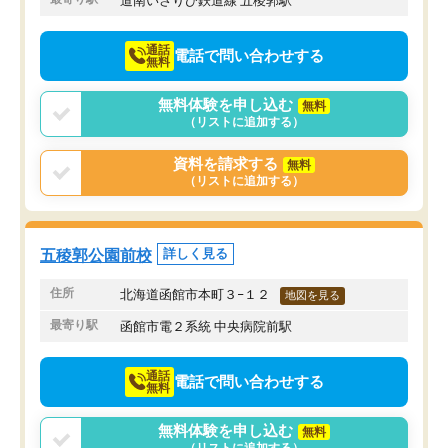
道南いさりび鉄道線 五稜郭駅
通話
電話で問い合わせする
無料
無料体験を申し込む
無料
（リストに追加する）
資料を請求する
無料
（リストに追加する）
五稜郭公園前校
詳しく見る
住所
北海道函館市本町３−１２
地図を見る
最寄り駅
函館市電２系統 中央病院前駅
通話
電話で問い合わせする
無料
無料体験を申し込む
無料