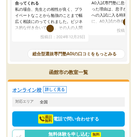
AO入試専門塾に息子を
合ってくれる
った理由は、息子が高校
私の場合、先生との相性が良く、プラ
への入試に入る時期に差
イベートなことから勉強のことまで幅
に、AO入試の存在を息
広く相談にのってくれました。ビジネ
してもその制度で合格し
ス的な付き合いでなく、その人の人間
投稿日：20
たことから、AOIに入塾
性までを適切に把握し、むきあってい
投稿日：2024年12月25日
思いました。
るなぁと強く感じることできました。
AOIでは、カウンセリン
また、他の先生の意見も聞いてみたい
で、AO入試を改めて知
と相談すると、他の先生も紹介してく
総合型選抜専門塾AOIの口コミをもっとみる
それに対しての具体的な
ださり、客観的なアドバイスもいただ
ことでした。更に子供の
くことができました（志望理由・自己
る適正等についても詳し
PR等の添削において）。そして、なに
函館市の教室一覧
でき、メンターの方々も
より自習室が解放されている点がよか
けてらっしゃいますので
ったです。友達と好きな時間に自習
せることができました。
し、お互いを高めあえる環境がありま
オンライン校
詳しく見る
した。
対応エリア
全国
通話
電話で問い合わせする
無料
無料体験を申し込む
無料