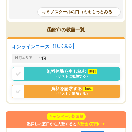
授業で教えてもらうとい
で、通塾日以外も机に向かうのが苦で
の仕方をコーチングして
はなくなりました。
キミノスクールの口コミをもっとみる
ルなので、家での学習習
身につきました。結果と
講師の方との距離も近く、親身なコー
た英語の偏差値が10以上
チングのおかげで、停滞期もモチベー
函館市の教室一覧
していた公立高校に無事
ションを維持できました。「やらされ
た。自分から学ぶ姿勢を
る勉強」から「目標のための勉強」へ
たい家庭には本当におす
意識が変わったことが、目標校への合
オンラインコース
詳しく見る
思います。
格に繋がったと思います。
対応エリア
全国
無料体験を申し込む
無料
（リストに追加する）
資料を請求する
無料
（リストに追加する）
キャンペーン対象塾
塾探しの窓口から入塾すると
入塾金1万円OFF