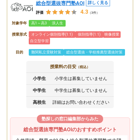
総合型選抜専門塾AOI
詳しく見る
4.3
評価
（3件）
対象学年
高1～高3
浪人生
授業形式
オンライン個別指導(1:1)
個別指導(1:1)
映像授業
自立型学習
目的
難関私立受験対策
総合型選抜・学校推薦型選抜対策
授業料の目安
（税込）
小学生
小学生は募集していません
中学生
中学生は募集していません
高校生
詳細はお問い合わせください
塾探しの窓口編集部からみた
総合型選抜専門塾AOIのおすすめポイント