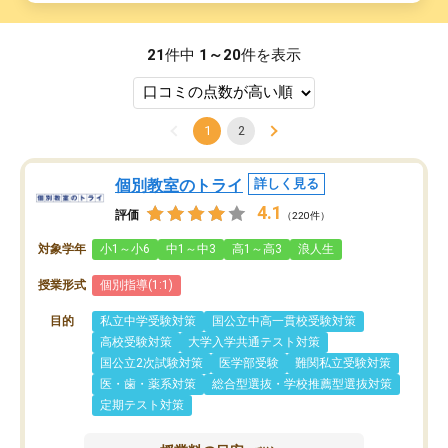
21
件中
1～20
件を表示
1
2
個別教室のトライ
詳しく見る
4.1
評価
（220件）
対象学年
小1～小6
中1～中3
高1～高3
浪人生
授業形式
個別指導(1:1)
目的
私立中学受験対策
国公立中高一貫校受験対策
高校受験対策
大学入学共通テスト対策
国公立2次試験対策
医学部受験
難関私立受験対策
医・歯・薬系対策
総合型選抜・学校推薦型選抜対策
定期テスト対策