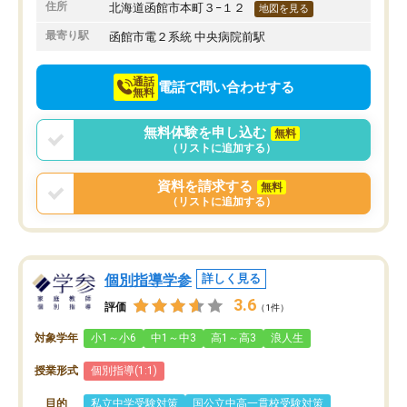
住所
北海道函館市本町３−１２
地図を見る
最寄り駅
函館市電２系統 中央病院前駅
通話
電話で問い合わせする
無料
無料体験を申し込む
無料
（リストに追加する）
資料を請求する
無料
（リストに追加する）
個別指導学参
詳しく見る
3.6
評価
（1件）
対象学年
小1～小6
中1～中3
高1～高3
浪人生
授業形式
個別指導(1:1)
目的
私立中学受験対策
国公立中高一貫校受験対策