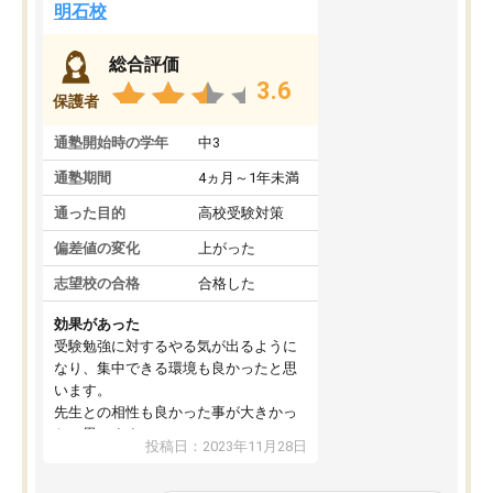
明石校
総合評価
3.6
保護者
通塾開始時の学年
中3
通塾期間
4ヵ月～1年未満
通った目的
高校受験対策
偏差値の変化
上がった
志望校の合格
合格した
効果があった
受験勉強に対するやる気が出るように
なり、集中できる環境も良かったと思
います。
先生との相性も良かった事が大きかっ
たと思います。
投稿日：2023年11月28日