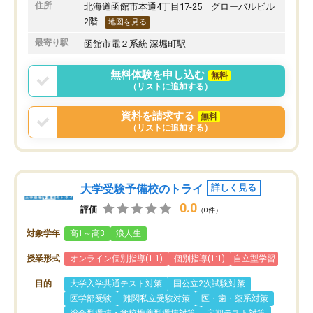
住所
北海道函館市本通4丁目17-25 グローバルビル
2階
地図を見る
最寄り駅
函館市電２系統 深堀町駅
無料体験を申し込む
無料
（リストに追加する）
資料を請求する
無料
（リストに追加する）
大学受験予備校のトライ
詳しく見る
0.0
評価
（0件）
対象学年
高1～高3
浪人生
授業形式
オンライン個別指導(1:1)
個別指導(1:1)
自立型学習
目的
大学入学共通テスト対策
国公立2次試験対策
医学部受験
難関私立受験対策
医・歯・薬系対策
総合型選抜・学校推薦型選抜対策
定期テスト対策