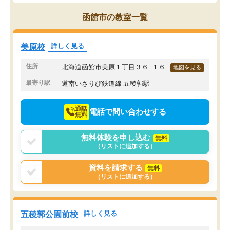
ブルでびっくりしました。
その結果成績も上がり、
通って1年以上ですが、勉強への取り組
勉強に取り組めるように
函館市の教室一覧
み方が真っすぐに変化（率先して自宅
先生も話しやすく、毎回
で復習や予習をする）し成績も向上し
たのを覚えています。
ています。
自分のペースで学びたい
美原校
詳しく見る
駅前なので送り迎えが少々負担になっ
業が苦手な人には特にお
ていますが、それを加味しても通って
塾だと思います。
住所
北海道函館市美原１丁目３６−１６
地図を見る
損はないなと感じています。
最寄り駅
道南いさりび鉄道線 五稜郭駅
通話
電話で問い合わせする
無料
無料体験を申し込む
無料
（リストに追加する）
資料を請求する
無料
（リストに追加する）
五稜郭公園前校
詳しく見る