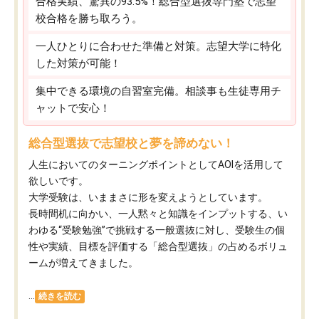
合格実績、驚異の93.5%！総合型選抜専門塾で志望
校合格を勝ち取ろう。
一人ひとりに合わせた準備と対策。志望大学に特化
した対策が可能！
集中できる環境の自習室完備。相談事も生徒専用チ
ャットで安心！
総合型選抜で志望校と夢を諦めない！
人生においてのターニングポイントとしてAOIを活用して
欲しいです。
大学受験は、いままさに形を変えようとしています。
長時間机に向かい、一人黙々と知識をインプットする、い
わゆる“受験勉強”で挑戦する一般選抜に対し、受験生の個
性や実績、目標を評価する「総合型選抜」の占めるボリュ
ームが増えてきました。
...
続きを読む