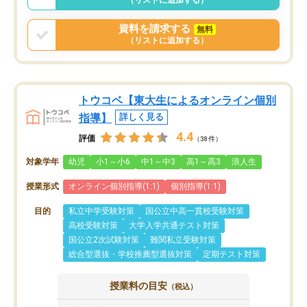
（リストに追加する）
資料を請求する
無料
（リストに追加する）
トウコベ【東大生によるオンライン個別
指導】
詳しく見る
4.4
評価
（38件）
対象学年
幼児
小1～小6
中1～中3
高1～高3
浪人生
授業形式
オンライン個別指導(1:1)
個別指導(1:1)
目的
私立中学受験対策
国公立中高一貫校受験対策
高校受験対策
大学入学共通テスト対策
国公立2次試験対策
難関私立受験対策
総合型選抜・学校推薦型選抜対策
定期テスト対策
授業料の目安
（税込）