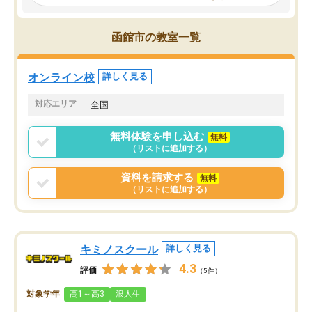
見てから講師を決定する事ができま
くか相談したのですが、
す。
ち期待したものではなく
うちの子は、初回面談の講師の方で決
内容でした。それでも明
函館市の教室一覧
定しました。
やる気も出ましたし、苦
くなってきたようなので
オンラインツールを使用した単語帳の
お願いして良かったと思
オンライン校
詳しく見る
共有があり宿題もそちらで出される形
も合わなければチェンジ
でした。
娘は3科目ともずっと同
対応エリア
全国
2ヶ月で担当講師の方がお辞めになると
言う事で講師変更の申し出があり、あ
無料体験を申し込む
無料
まりに短期での変更だった為、塾に通
（リストに追加する）
う事にして退会しました。遅れも取り
戻せ、授業内容や講師の方は良かった
資料を請求する
無料
と思います。
（リストに追加する）
キミノスクール
詳しく見る
4.3
評価
（5件）
対象学年
高1～高3
浪人生