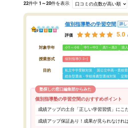
22
件中
1～20
件を表示
個別指導塾の学習空間
詳し
5.0
評価
対象学年
小1～小6
中1～中3
高1～高3
浪
授業形式
個別指導(1:3~)
目的
私立中学受験対策
国公立中高一貫校受
総合型選抜・学校推薦型選抜対策
定期
塾探しの窓口編集部からみた
個別指導塾の学習空間のおすすめポイント
成績アップの土台「正しい学習習慣」にこ
成績アップ保証あり！成果が見られなけれ