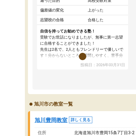
通った目的
高校受験対策
偏差値の変化
上がった
志望校の合格
合格した
自信を持ってお勧めできる塾！
受験でお世話になりましたが、無事に第一志望
に合格することができました！
先生は2名で、2人ともフレンドリーで優しいで
す！分からないところも質問しやすく、苦手分
野をしっかり克服することができました。
投稿日：2026年03月31日
季節ごとの春季・夏季・冬季講習はもちろん、
受験生専用の特別講習も充実しています。最後
までモチベーションを維持して頑張れたのは、
この塾のおかげです。自信を持っておすすめで
きる塾です！
旭川市の教室一覧
旭川豊岡教室
詳しく見る
住所
北海道旭川市豊岡15条7丁目3-2