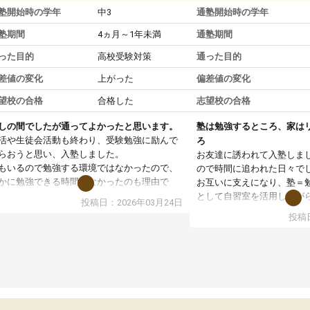
塾開始時の学年
中3
通塾開始時の学年
塾期間
4ヵ月～1年未満
通塾期間
った目的
高校受験対策
通った目的
差値の変化
上がった
偏差値の変化
望校の合格
合格した
志望校の合格
しの間でしたが通ってよかったと思います。
塾は勉強するところ、家は
活や生徒会活動も終わり、受験勉強に励んで
ろ
らおうと思い、入塾しました。
お友達に誘われて入塾しま
もいるので勉強する環境ではなかったので、
ので時間に追われた日々で
かに勉強できる時間がなかったのも理由で
お互いに支えになり、塾＝
。
として自習室を活用しなが
投稿日：2026年03月24日
強の仕方でテストの点数や内心点も上がるの
その分家ではゆっくりと過
投稿日
目の当たりにできました。
の異動の多い時期に当たり
校合格と言う目標を達成できたので、親も子
も親身に子供達と向き合っ
もも安心してます。
としては、受験への知識が
塾から子供達へのアドバイ
た。