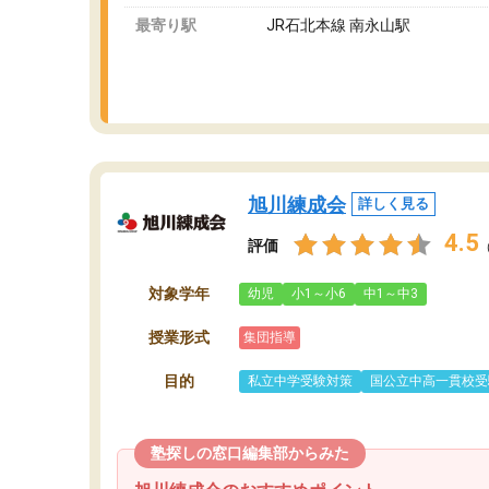
最寄り駅
JR石北本線 南永山駅
旭川練成会
詳しく見る
4.5
評価
対象学年
幼児
小1～小6
中1～中3
授業形式
集団指導
目的
私立中学受験対策
国公立中高一貫校受
塾探しの窓口編集部からみた