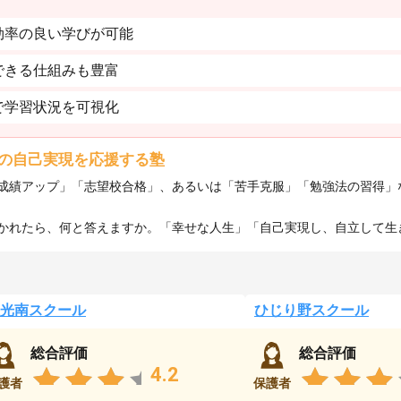
効率の良い学びが可能
できる仕組みも豊富
で学習状況を可視化
の自己実現を応援する塾
成績アップ」「志望校合格」、あるいは「苦手克服」「勉強法の習得」
れたら、何と答えますか。「幸せな人生」「自己実現し、自立して生きる
光南スクール
ひじり野スクール
総合評価
総合評価
4.2
護者
保護者