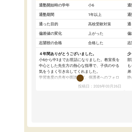
通塾開始時の学年
小6
通
通塾期間
1年以上
通
通った目的
高校受験対策
通
偏差値の変化
上がった
偏
志望校の合格
合格した
志
４年間ありがとうございました。
少
​小6から中3までお世話になりました。教室長を
部
中心とした先生方の熱心な指導で、子供のやる
も
気をうまく引き出してくれました。
弟
​学習進度の共有や面談など、保護者へのフォロ
静
ーも非常に丁寧で、受験当日まで安心して任せ
す
投稿日：2026年03月26日
ることができました。学力向上はもちろん、人
勉
間的にも成長させていただけた4年間でした。お
を
すすめできる塾です。
高
ど