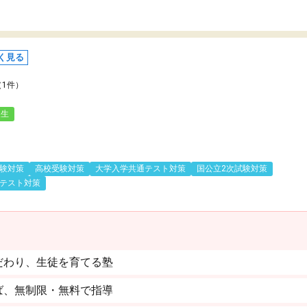
く見る
（1件）
人生
験対策
高校受験対策
大学入学共通テスト対策
国公立2次試験対策
テスト対策
だわり、生徒を育てる塾
ば、無制限・無料で指導