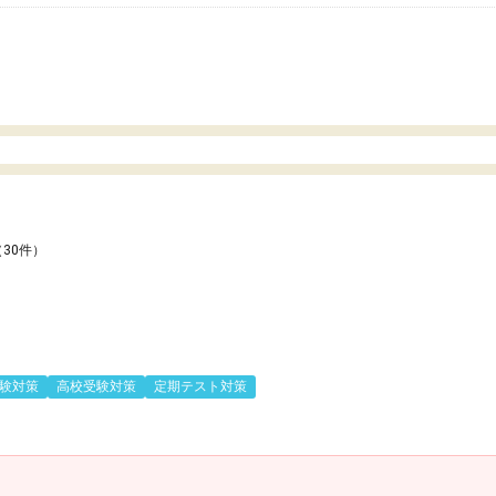
（30件）
験対策
高校受験対策
定期テスト対策