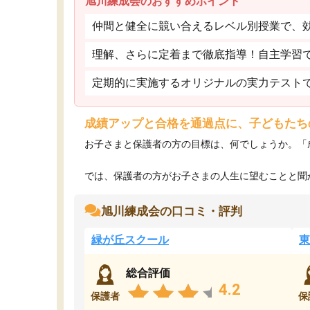
旭川練成会のおすすめポイント
仲間と健全に競い合えるレベル別授業で、
理解、さらに定着まで徹底指導！自主学習
定期的に実施するオリジナルの実力テスト
成績アップと合格を通過点に、子どもたち
お子さまと保護者の方の目標は、何でしょうか。「
では、保護者の方がお子さまの人生に望むことと聞か
旭川練成会の口コミ・評判
緑が丘スクール
東
総合評価
4.2
保護者
保