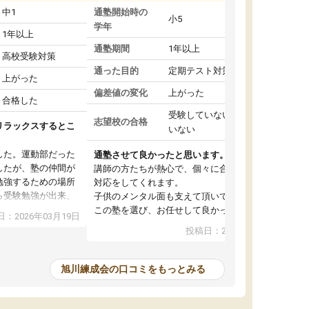
中1
通塾開始時の
小5
学年
1年以上
通塾期間
1年以上
高校受験対策
通った目的
定期テスト対策
上がった
偏差値の変化
上がった
合格した
受験していない/結果が出て
志望校の合格
リラックスするとこ
いない
した。運動部だった
通塾させて良かったと思います。
したが、塾の仲間が
講師の方たちが熱心で、個々に合った声掛け、
勉強するための場所
対応をしてくれます。
ら受験勉強が出来、
子供のメンタル面も支えて頂いているので、こ
ごせました。先生方
この塾を選び、お任せして良かったと思ってい
：2026年03月19日
ましたが、どの先生
ます。
投稿日：2025年08月09日
て下さいました。親
不十分だったので、
スは大変助かりまし
旭川練成会の口コミをもっとみる