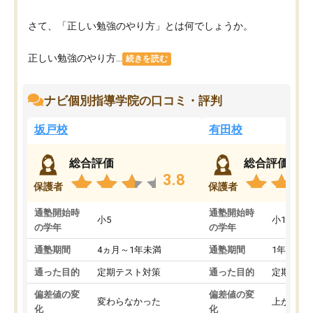
さて、「正しい勉強のやり方」とは何でしょうか。
正しい勉強のやり方...
続きを読む
ナビ個別指導学院の口コミ・評判
坂戸校
有田校
総合評価
総合評価
3.8
保護者
保護者
通塾開始時
通塾開始時
小5
小1
の学年
の学年
通塾期間
4ヵ月～1年未満
通塾期間
1年以上
通った目的
定期テスト対策
通った目的
定期テス
偏差値の変
偏差値の変
変わらなかった
上がった
化
化