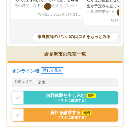
なかなか勉強しない息子
その時間になると自分からタブレット
生が予定表を立ててくれ
を開いてzoomを繋げるようになりまし
つ学習習慣がついてきま
投稿日：2025年01月21日
た！5科目なんでもOKなのもとても気
オンラインで週に一度の
投稿日：20
に入っています
指導が無い日も予定表に
成績もだいぶ下の方でしたが、通い始
したり、LINEでわから
めて1年ほどだった今では平均点以上の
問できるのでとても助か
家庭教師のガンバの口コミをもっとみる
科目が増えてきました！あと1年受験ま
であるので無料の週末教室を使用しな
がら頑張って欲しいと思います！
岩見沢市の教室一覧
オンライン校
詳しく見る
対応エリア
全国
無料体験を申し込む
無料
（リストに追加する）
資料を請求する
無料
（リストに追加する）