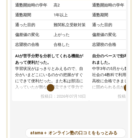
通塾開始時の学年
高2
通塾開始時の学年
中
通塾期間
1年以上
通塾期間
通った目的
難関私立受験対策
通った目的
偏差値の変化
上がった
偏差値の変化
志望校の合格
合格した
志望校の合格
AIが苦手分野を分析してくれる機能が
自分のペースで効率よく
あって便利だった。
れました。
学習状況がはっきりとみえるので、自
中学3年の5月から数学・
分がいまどこにいるのかの把握がすぐ
社会の4教科で利用し、偏
にできて便利だった。また私は部活に
高校に合格できました。
入っていたが難なく両立できて学力で
に固められる点が魅力で
も部活でも結果を残すことができてよ
れる「ウォームアップ」
投稿日：2026年07月10日
投稿日：20
かった。また問題演習の際に、自分が
項目のおかげで、手軽に
一度間違えた問題を繰り返し学習でき
せられます。何度も間違
たので苦手だった英語の克服につなが
「特訓」項目で徹底的に
った点もよかった。ただAIをアピール
め、苦手克服に非常に役
して活用するのは良かった点もあった
また、その日の勉強時間
が、自分で自分の管理ができない人に
元数が可視化されるので
atama＋ オンライン塾の口コミをもっとみる
とっては難しい部分もあるのではない
しながら意欲的に取り組