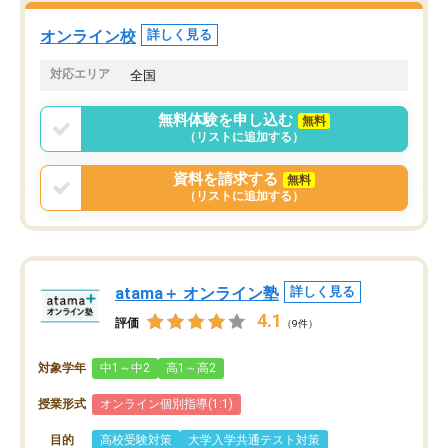
オンライン校
詳しく見る
対応エリア
全国
無料体験を申し込む
無料
（リストに追加する）
資料を請求する
無料
（リストに追加する）
atama＋ オンライン塾
詳しく見る
4.1
評価
（9件）
対象学年
中1～中2
高1～高2
授業形式
オンライン個別指導(1:1)
目的
高校受験対策
大学入学共通テスト対策