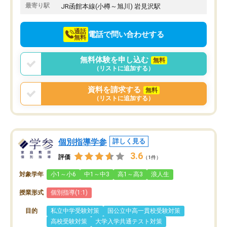
最寄り駅
JR函館本線(小樽～旭川) 岩見沢駅
通話
電話で問い合わせする
無料
無料体験を申し込む
無料
（リストに追加する）
資料を請求する
無料
（リストに追加する）
個別指導学参
詳しく見る
3.6
評価
（1件）
対象学年
小1～小6
中1～中3
高1～高3
浪人生
授業形式
個別指導(1:1)
目的
私立中学受験対策
国公立中高一貫校受験対策
高校受験対策
大学入学共通テスト対策