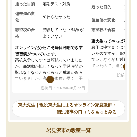
通った目的
定期テスト対策
大学入
通った目的
対策
偏差値の変
変わらなかった
化
偏差値の変化
上がっ
志望校の合
受験していない/結果が
志望校の合格
合格し
格
出ていない
東大生ってやっぱりすご
息子は中学まではそこそ
オンラインだからこそ毎日利用でき学
いたのですが、高校に入
習習慣がついています。
ていけなくなり対面の塾
高校入学してすぐは頑張っていました
でいたので、違うアプロ
が、部活動が忙しくなって学習時間が
考えて入りました。地元
取れなくなるとみるみると成績が落ち
投稿日：20
で、当初は模試でD判定
ていきました。高校の進度が早く、子
していたのですが、やは
供も家に帰って勉強の話すると嫌な反
投稿日：2026年06月26日
験勉強に詳しく、先生か
応を示します。東大先生にお願いして
受け合格できました。ま
からは効率的な計画を先生が立ててく
自習室が毎日使えていつ
れるので、親としても安心です。毎日
東大先生｜現役東大生によるオンライン家庭教師・
るのが心強かったようで
使える自習室とかもあり、わからない
個別指導の口コミをもっとみる
謝です。
ところがあれば先生が回答してくれる
のも重宝しています。
岩見沢市の教室一覧