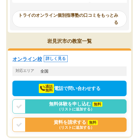
ってくださり、確かに！と考えて、思
可能なので本当に助かり
い切って入塾しました。英語が苦手だ
テストの内容重視でした
ったんですが、学生の先生から学ぶこ
らないところをピンポイ
トライのオンライン個別指導塾の口コミをもっとみ
とで、勉強のコツみたいなものをつか
頂いて、とてもわかりや
る
み、徐々に成績が上がったらいいなと
していました。一生を左
思っていました。何が今足りないのか
スト、多少お金がかかっ
を的確に指導いただき、子どももびっ
思い切って入塾してよか
岩見沢市の教室一覧
くりするほど楽しんでやる気を持って
塾を受けています。狙い通り、少しず
つ成績も上がり、苦手意識も無くなっ
オンライン校
詳しく見る
てきたので、さらに苦手な数学も追加
でお願いしました。来年の高校受験に
対応エリア
全国
向けて頑張っています。
通話
電話で問い合わせする
無料
無料体験を申し込む
無料
（リストに追加する）
資料を請求する
無料
（リストに追加する）