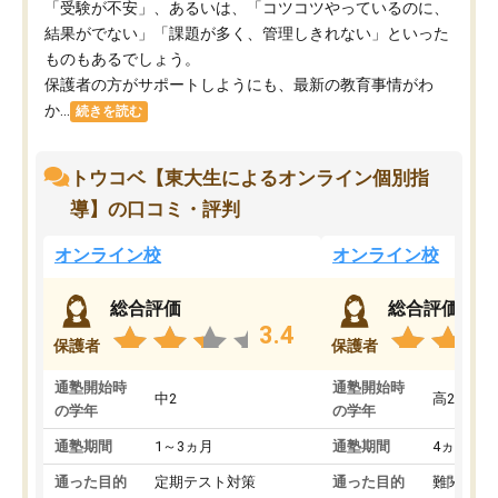
「受験が不安」、あるいは、「コツコツやっているのに、
結果がでない」「課題が多く、管理しきれない」といった
ものもあるでしょう。
保護者の方がサポートしようにも、最新の教育事情がわ
か...
続きを読む
トウコベ【東大生によるオンライン個別指
導】の口コミ・評判
オンライン校
オンライン校
総合評価
総合評価
3.4
保護者
保護者
通塾開始時
通塾開始時
中2
高2
の学年
の学年
通塾期間
1～3ヵ月
通塾期間
4ヵ月～1
通った目的
定期テスト対策
通った目的
難関私立