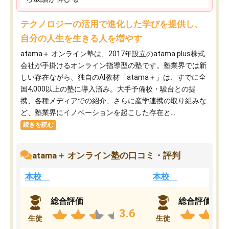
テクノロジーの活用で進化した学びを提供し、
自分の人生を生きる人を増やす
atama＋ オンライン塾は、2017年設立のatama plus株式
会社が手掛けるオンライン指導型の塾です。塾業界では新
しい存在ながら、独自のAI教材「atama＋」は、すでに全
国4,000以上の塾に導入済み。大手予備校・駿台との提
携、各種メディアでの紹介、さらに産学連携の取り組みな
ど、塾業界にイノベーションを起こした存在と...
続きを読む
atama＋ オンライン塾の口コミ・評判
本校
本校
総合評価
総合評価
3.6
生徒
生徒