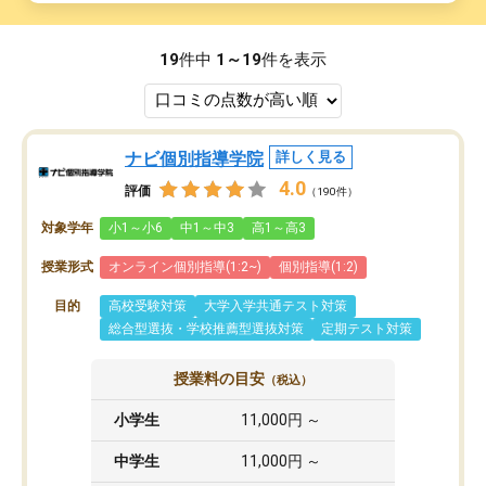
19
件中
1～19
件を表示
ナビ個別指導学院
詳しく見る
4.0
評価
（190件）
対象学年
小1～小6
中1～中3
高1～高3
授業形式
オンライン個別指導(1:2~)
個別指導(1:2)
目的
高校受験対策
大学入学共通テスト対策
総合型選抜・学校推薦型選抜対策
定期テスト対策
授業料の目安
（税込）
小学生
11,000円 ～
中学生
11,000円 ～