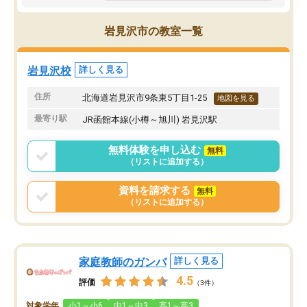
岩見沢市の教室一覧
岩見沢校
詳しく見る
住所
北海道岩見沢市9条東5丁目1-25
地図を見る
最寄り駅
JR函館本線(小樽～旭川) 岩見沢駅
無料体験を申し込む
無料
（リストに追加する）
資料を請求する
無料
（リストに追加する）
家庭教師のガンバ
詳しく見る
4.5
評価
（3件）
対象学年
小1～小6
中1～中3
高1～高3