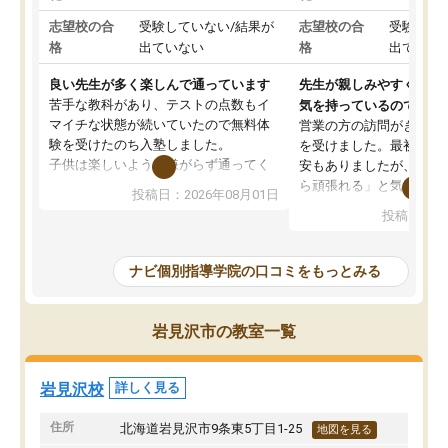
志望校の合
受験していない/結果が
志望校の合
受験して
格
出ていない
格
出ていな
良い先生が多く楽しんで通っています
先生が親しみやすく勉強
苦手な教科があり、テストの点数もイ
気を持っているので安心
マイチな状態が続いていたので無料体
営業の方の訪問がきっか
験を受けたのち入塾しました。
を受けました。最初は続
子供は楽しいようで嫌がらず通ってく
安もありましたが、子ど
れています。
ら頑張れる」と気に入り
投稿日：2026年08月01日
先生は良い方が多く、いつも笑顔で対
以上お世話になっていま
投稿日：20
応して頂けるので安心してお任せする
ても分かりやすく、学校
ことができます。
き方や、子どもに合った
教室は少し狭い印象なので夜の時間帯
方を丁寧に教えてくださ
ナビ個別指導学院の口コミをもっとみる
など生徒さんが多い時間帯は手狭では
が深まっていると感じま
ないかな？と感じます。
熱心で、一人ひとりの苦
また駅前にあるのでアクセスは良いで
握し、復習や講習を通し
岩見沢市の教室一覧
すが駐車場がないのでお迎えの際に近
ポートしてくださいます
隣のコインパーキングを利用または路
前より勉強に前向きに取
上駐車をするしかない点が少し不便で
になり、安心して通わせ
岩見沢校
詳しく見る
す。
感じています。これから
りたいと思える塾です。
住所
北海道岩見沢市9条東5丁目1-25
地図を見る