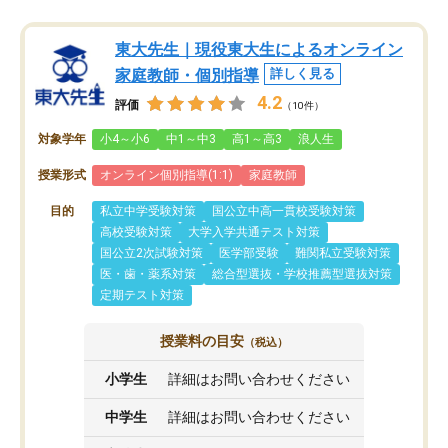
東大先生｜現役東大生によるオンライン
家庭教師・個別指導
詳しく見る
4.2
評価
（10件）
対象学年
小4～小6
中1～中3
高1～高3
浪人生
授業形式
オンライン個別指導(1:1)
家庭教師
目的
私立中学受験対策
国公立中高一貫校受験対策
高校受験対策
大学入学共通テスト対策
国公立2次試験対策
医学部受験
難関私立受験対策
医・歯・薬系対策
総合型選抜・学校推薦型選抜対策
定期テスト対策
授業料の目安
（税込）
小学生
詳細はお問い合わせください
中学生
詳細はお問い合わせください