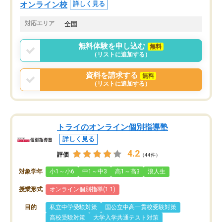
オンラインツールを使用した単語帳の
お願いして良かったと思
オンライン校
詳しく見る
共有があり宿題もそちらで出される形
も合わなければチェンジ
でした。
娘は3科目ともずっと同
対応エリア
全国
2ヶ月で担当講師の方がお辞めになると
言う事で講師変更の申し出があり、あ
無料体験を申し込む
無料
まりに短期での変更だった為、塾に通
（リストに追加する）
う事にして退会しました。遅れも取り
戻せ、授業内容や講師の方は良かった
資料を請求する
無料
と思います。
（リストに追加する）
トライのオンライン個別指導塾
詳しく見る
4.2
評価
（44件）
対象学年
小1～小6
中1～中3
高1～高3
浪人生
授業形式
オンライン個別指導(1:1)
目的
私立中学受験対策
国公立中高一貫校受験対策
高校受験対策
大学入学共通テスト対策