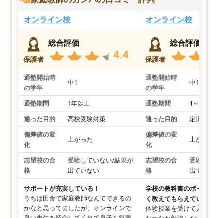
オンライン校
オンライン校
総合評価
総合評価
4.4
保護者
保護者
通塾開始時
通塾開始時
中1
中1
の学年
の学年
通塾期間
1年以上
通塾期間
1～3ヵ月
通った目的
高校受験対策
通った目的
定期テス
偏差値の変
偏差値の変
上がった
上がった
化
化
志望校の合
受験していない/結果が
志望校の合
受験して
格
出ていない
格
出ていな
サポートが充実している！
学校の教科書のポイント
うちは田舎で家庭教師なんてできるの
く教えてもらえている
かなと思ってましたが、オンラインで
体験授業を受けて入塾し
良い先生を紹介してくれて息子も毎週