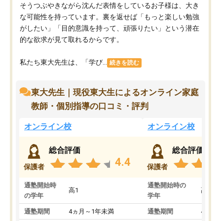
そうつぶやきながら沈んだ表情をしているお子様は、大き
な可能性を持っています。裏を返せば「もっと楽しい勉強
がしたい」「目的意識を持って、頑張りたい」という潜在
的な欲求が見て取れるからです。
私たち東大先生は、「学び...
続きを読む
東大先生｜現役東大生によるオンライン家庭
教師・個別指導の口コミ・評判
オンライン校
オンライン校
総合評価
総合評価
4.4
保護者
保護者
通塾開始時
通塾開始時の
高1
高3
の学年
学年
通塾期間
4ヵ月～1年未満
通塾期間
4ヵ月