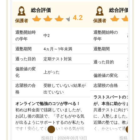
総合評価
総合評価
4.2
保護者
保護者
通塾開始時
通塾開始時の
中2
高3
の学年
学年
通塾期間
4ヵ月～1年未満
通塾期間
1～3
通った目的
定期テスト対策
大学入
通った目的
対策
偏差値の変
上がった
化
偏差値の変化
上がっ
志望校の合
受験していない/結果が
志望校の合格
合格し
格
出ていない
ラストスパートの１か月
オンラインで勉強のコツが学べる！
が、本当に助かりました
初めは料金面で躊躇していましたが、
共通テストに向けての追
お試し後の面談で、「子どもがやる気
に、入塾しました。田舎
が出るようにサポートするのが私たち
近隣の塾では、教えても
です！安心してください！やる気が出
く、かといって通うには
ないのは私たち講師の責任です」と言
が、トライならオンライ
投稿日：2026年03月13日
投稿日：20