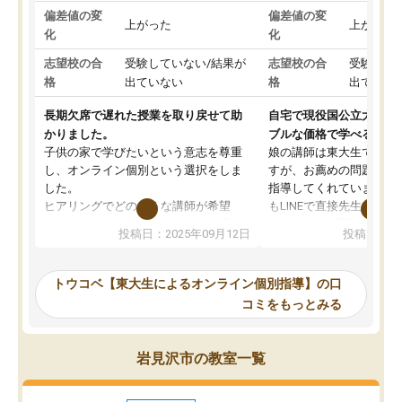
偏差値の変
偏差値の変
上がった
上がった
化
化
志望校の合
受験していない/結果が
志望校の合
受験して
格
出ていない
格
出ていな
長期欠席で遅れた授業を取り戻せて助
自宅で現役国公立大学生
かりました。
ブルな価格で学べる
子供の家で学びたいという意志を尊重
娘の講師は東大生では無
し、オンライン個別という選択をしま
すが、お薦めの問題集や
した。
指導してくれています。2
ヒアリングでどのような講師が希望
もLINEで直接先生に質問
か、オプションは付帯するかなど選ぶ
教科でも)。受講科目や
投稿日：2025年09月12日
投稿日：20
事が出来ました。
めれるので、個人に合っ
講師とのマッチング後講師との初回ミ
ると思います。カリキュ
ーティングを行い、その講師で良いか
いなのがあり(有料)、受
トウコベ【東大生によるオンライン個別指導】の口
他の講師を希望するか子供との相性も
ことをどんなスケジュー
コミをもっとみる
見てから講師を決定する事ができま
くか相談したのですが、
す。
ち期待したものではなく
うちの子は、初回面談の講師の方で決
内容でした。それでも明
岩見沢市の教室一覧
定しました。
やる気も出ましたし、苦
くなってきたようなので