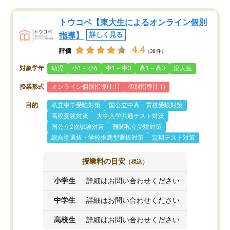
トウコベ【東大生によるオンライン個別
指導】
詳しく見る
4.4
評価
（38件）
対象学年
幼児
小1～小6
中1～中3
高1～高3
浪人生
授業形式
オンライン個別指導(1:1)
個別指導(1:1)
目的
私立中学受験対策
国公立中高一貫校受験対策
高校受験対策
大学入学共通テスト対策
国公立2次試験対策
難関私立受験対策
総合型選抜・学校推薦型選抜対策
定期テスト対策
授業料の目安
（税込）
小学生
詳細はお問い合わせください
中学生
詳細はお問い合わせください
高校生
詳細はお問い合わせください