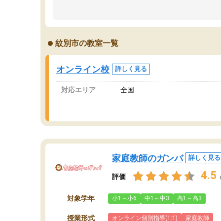
のため多くの意見を聞くことができ、より良い
文
ものを推敲することが可能だ。
て
どの人も優しく、親身に接してくださるのでや
う
る気も出て、良かったです！！
計
紋別市の教室一覧
る
い
会
オンライン校
詳しく見る
の
対応エリア
全国
家庭教師のガンバ
詳しく見る
4.5
評価
対象学年
小1～小6
中1～中3
高1～高3
授業形式
オンライン個別指導(1:1)
家庭教師