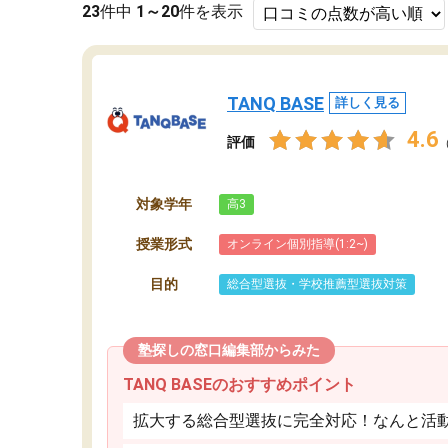
23
件中
1～20
件を表示
TANQ BASE
詳しく見る
4.6
評価
対象学年
高3
授業形式
オンライン個別指導(1:2~)
目的
総合型選抜・学校推薦型選抜対策
塾探しの窓口編集部からみた
TANQ BASEのおすすめポイント
拡大する総合型選抜に完全対応！なんと活