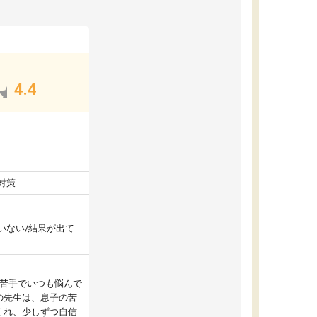
4.4
対策
いない/結果が出て
が苦手でいつも悩んで
の先生は、息子の苦
くれ、少しずつ自信