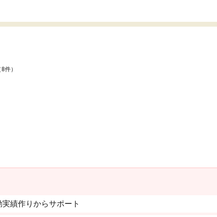
（8件）
動実績作りからサポート