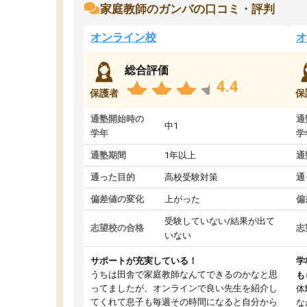
家庭教師のガンバの口コミ・評判
オンライン校
オ
総合評価
4.4
保護者
保
通塾開始時の
通
中1
学年
学
通塾期間
1年以上
通
通った目的
高校受験対策
通
偏差値の変化
上がった
偏
受験していない/結果が出て
志望校の合格
志
いない
サポートが充実している！
学
うちは田舎で家庭教師なんてできるのかなと思
も
ってましたが、オンラインで良い先生を紹介し
体
てくれて息子も毎週その時間になると自分から
な