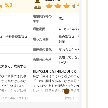
5.0
4.8
生徒
通塾開始時の
高2
学年
通塾期間
4ヵ月～1年未満
抜・学校推薦型選抜
総合型選抜・学校推薦型選抜
通った目的
対策
偏差値の変化
変わらなかった
受験していない/結果が出て
志望校の合格
いない
で大きく、成長する
自分では見えない自分が見える
望校に合格できた事
私は「自分はこういう感じのことがしたい」
すがそれだけじゃな
「これに興味がある」など自分で自己分析をし
ことができました。
てもふわふわした状態だったのが、コーチと話
で表すことなどは得
したり、課題を通してまた考えることで、もっ
話すことやコミュニ
と詳しく自分のことが理解できました。いつで
：2024年11月11日
投稿日：2024年10月31日
手でした。
も質問できるので、そこも1つの魅力です。ま
同じ学年の方々と関
た、はたらく部にいる生徒達は意識高い系の子