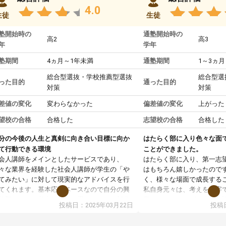
4.0
生徒
生徒
塾開始時の
通塾開始時の
高2
高3
年
学年
塾期間
4ヵ月～1年未満
通塾期間
1～3ヵ月
総合型選抜・学校推薦型選抜
総合型選
った目的
通った目的
対策
対策
差値の変化
変わらなかった
偏差値の変化
上がった
望校の合格
合格した
志望校の合格
合格した
分の今後の人生と真剣に向き合い目標に向か
はたらく部に入り色々な面
て行動できる環境
ことができました。
会人講師をメインとしたサービスであり、
はたらく部に入り、第一志
々な業界を経験した社会人講師が学生の「や
はもちろん嬉しかったので
てみたい」に対して現実的なアドバイスを行
く、様々な場面で成長する
てくれます。基本応援ベースなので自分の興
私自身元々は、考えを文字
分野について学生知識では思いつかない部分
意だったのですが、人前で
投稿日：2025年03月22日
投稿日
で深ぼる事が出来ます。
ケーションをとることが苦
合型選抜対策として志望理由書・面接・小論
しかし、はたらく部に入り