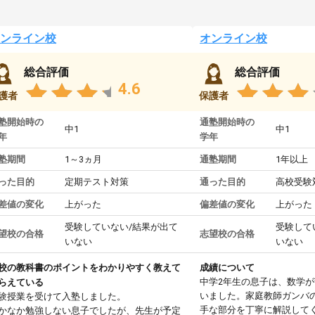
ンライン校
オンライン校
総合評価
総合評価
4.6
護者
保護者
塾開始時の
通塾開始時の
中1
中1
年
学年
塾期間
1～3ヵ月
通塾期間
1年以上
った目的
定期テスト対策
通った目的
高校受験
差値の変化
上がった
偏差値の変化
上がった
受験していない/結果が出て
受験して
望校の合格
志望校の合格
いない
いない
校の教科書のポイントをわかりやすく教えて
成績について
中学2年生の息子は、数学
らえている
いました。家庭教師ガンバ
験授業を受けて入塾しました。
手な部分を丁寧に解説して
かなか勉強しない息子でしたが、先生が予定