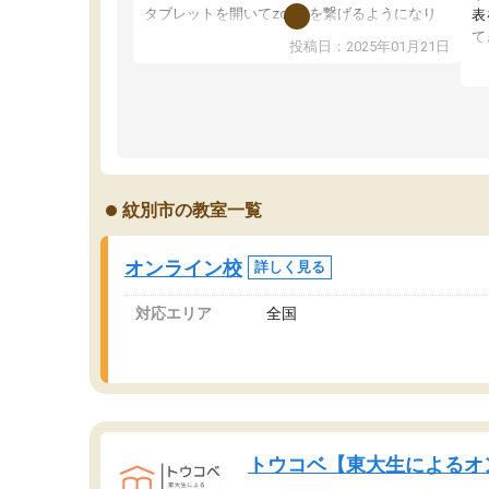
タブレットを開いてzoomを繋げるようになり
表
ました！5科目なんでもOKなのもとても気に入
て
投稿日：2025年01月21日
っています
オ
成績もだいぶ下の方でしたが、通い始めて1年ほ
い
どだった今では平均点以上の科目が増えてきま
か
した！あと1年受験まであるので無料の週末教室
て
を使用しながら頑張って欲しいと思います！
紋別市の教室一覧
オンライン校
詳しく見る
対応エリア
全国
トウコベ【東大生によるオ