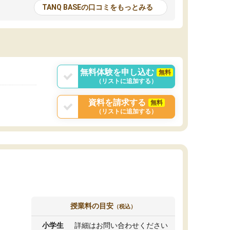
とる機会が増えたり
が多いので、その子達に感化されて自分も『も
TANQ BASEの口コミをもっとみる
次試験対策の面接練
っと何かに取り組んでみよう』と思えます。
てもらい飛躍的に成
はたらく部はオンラインなので、色々な場所の
面接自体も試験まで
コーチも生徒がいて、みんなフレンドリーなの
した。その結果本番
で気軽に話せるのでとても楽しいです。
りと伝えることもで
ことができました。
無料体験を申し込む
無料
（リストに追加する）
資料を請求する
無料
（リストに追加する）
授業料の目安
（税込）
小学生
詳細はお問い合わせください