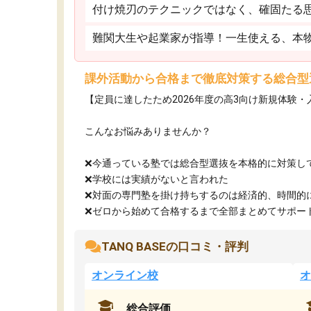
付け焼刃のテクニックではなく、確固たる
難関大生や起業家が指導！一生使える、本
課外活動から合格まで徹底対策する総合型
【定員に達したため2026年度の高3向け新規体験
こんなお悩みありませんか？
❌今通っている塾では総合型選抜を本格的に対策し
❌学校には実績がないと言われた
❌対面の専門塾を掛け持ちするのは経済的、時間的
❌ゼロから始めて合格するまで全部まとめてサポート.
TANQ BASEの口コミ・評判
オンライン校
オ
総合評価