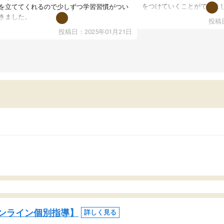
をつけていくことができま
を立ててくれるので少しずつ学習習慣がつい
期テストの成績が10点以上
きました。
投稿日
ても喜んでいます。
ンラインで週に一度の受講ですが、指導が無
投稿日：2025年01月21日
日も予定表に基づいて勉強したり、LINEでわ
らないところを質問できるのでとても助かっ
います。
ンライン個別指導】
詳しく見る