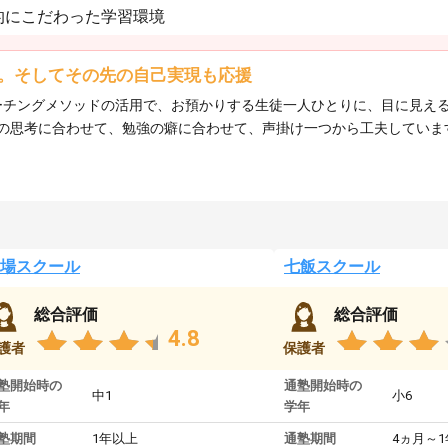
的にこだわった学習環境
。そしてその先の自己実現も応援
、コーチングメソッドの活用で、お預かりする生徒一人ひとりに、目に見
の思考に合わせて、勉強の癖に合わせて、声掛け一つから工夫していま
場スクール
七飯スクール
総合評価
総合評価
4.8
護者
保護者
塾開始時の
通塾開始時の
中1
小6
年
学年
塾期間
1年以上
通塾期間
4ヵ月～