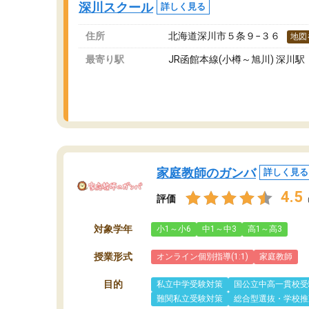
深川スクール
詳しく見る
ま
住所
北海道深川市５条９−３６
地図
最寄り駅
JR函館本線(小樽～旭川) 深川駅
家庭教師のガンバ
詳しく見る
4.5
評価
対象学年
小1～小6
中1～中3
高1～高3
授業形式
オンライン個別指導(1:1)
家庭教師
目的
私立中学受験対策
国公立中高一貫校受
難関私立受験対策
総合型選抜・学校推