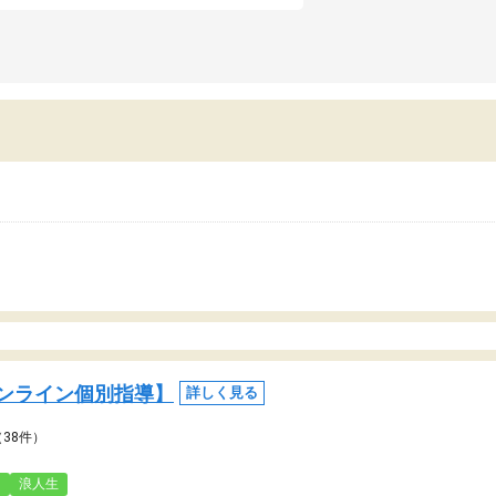
日も予定表に基づいて勉強したり、LINEでわ
らないところを質問できるのでとても助かっ
います。
ンライン個別指導】
詳しく見る
（38件）
3
浪人生