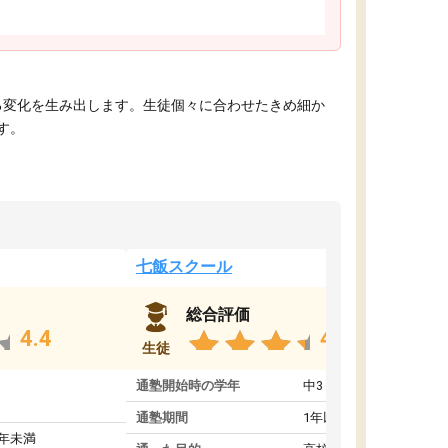
える変化を生み出します。生徒個々に合わせたきめ細か
す。
七飯スクール
総合評価
4.4
4.8
生徒
通塾開始時の学年
中3
通塾期間
1年以上
1年未満