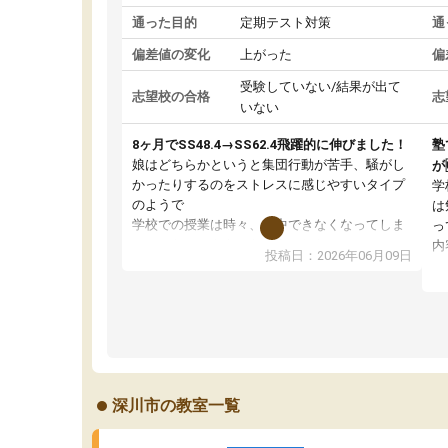
通った目的
定期テスト対策
通
偏差値の変化
上がった
偏
受験していない/結果が出て
志望校の合格
志
いない
8ヶ月でSS48.4→SS62.4飛躍的に伸びました！
塾
娘はどちらかというと集団行動が苦手、騒がし
が
かったりするのをストレスに感じやすいタイプ
学
のようで
は
学校での授業は時々、集中できなくなってしま
っ
っていたこともあったようでした。
内
投稿日：2026年06月09日
その点練成会は個別指導なので、静かな環境の
テ
中、ぐんぐんと問題を解き、大変満足してパソ
自
コンに向かうことができている様子。
通
先生はやる気を引き出してくれる声かけや、分
い
からない問題には熱心に応えて教えてくださり
刺
ます。
の
おかげさまで成績が上がり、勉強が楽しいよう
ス
深川市の教室一覧
です。
状
て
い