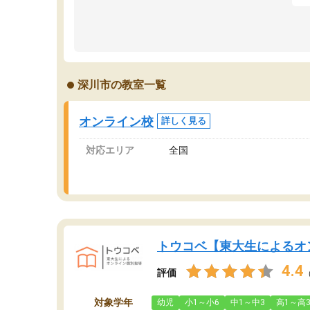
成績もだいぶ下の方でしたが、通い始めて1年ほ
い
どだった今では平均点以上の科目が増えてきま
か
した！あと1年受験まであるので無料の週末教室
て
を使用しながら頑張って欲しいと思います！
深川市の教室一覧
オンライン校
詳しく見る
対応エリア
全国
トウコベ【東大生によるオ
4.4
評価
対象学年
幼児
小1～小6
中1～中3
高1～高