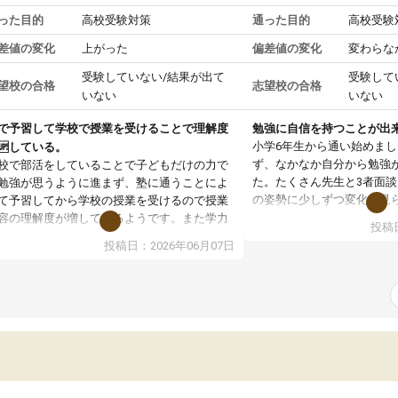
った目的
高校受験対策
通った目的
高校受験
差値の変化
上がった
偏差値の変化
変わらな
受験していない/結果が出て
受験して
望校の合格
志望校の合格
いない
いない
で予習して学校で授業を受けることで理解度
勉強に自信を持つことが出
小学6年生から通い始めま
🆙している。
ず、なかなか自分から勉強
校で部活をしていることで子どもだけの力で
た。たくさん先生と3者面
勉強が思うように進まず、塾に通うことによ
の姿勢に少しずつ変化が見
て予習してから学校の授業を受けるので授業
になり勉強しないといけな
容の理解度が増しているようです。また学力
投稿日
え自ら進んで受講を増やし
ストなど塾で受けることによって広い視野で
投稿日：2026年06月07日
家庭学習も少しずつ増えて
分の学力は今どのくらいなのか、他の学校へ
しっかり身についてきて良
っていて同じ志望校の生徒さん達はどのくら
ま自ら進んで計画的に勉強
のレベルなのか知る機会となり、とても良い
と思っています。
激を受けているようです。塾の先生方に自分
頑張りをほめていただいただいたり、学力テ
トの結果をふまえてのお話では、子どもの現
と今後の課題を明確に本人に伝えてくださっ
いるので、勉強への意欲へと更につながって
る姿が見られ塾に通って良かったと思ってい