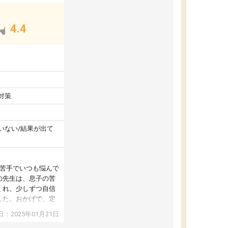
4.4
対策
いない/結果が出て
が苦手でいつも悩んで
の先生は、息子の苦
くれ、少しずつ自信
した。おかげで、定
アップし、本人もと
：2025年01月21日