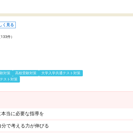
しく見る
（133件）
験対策
高校受験対策
大学入学共通テスト対策
テスト対策
に本当に必要な指導を
自分で考える力が伸びる