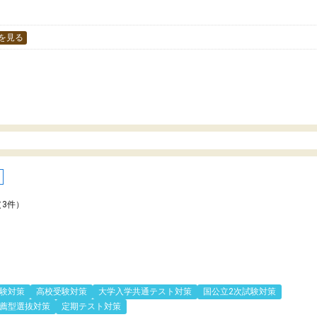
す。
を見る
（3件）
験対策
高校受験対策
大学入学共通テスト対策
国公立2次試験対策
薦型選抜対策
定期テスト対策