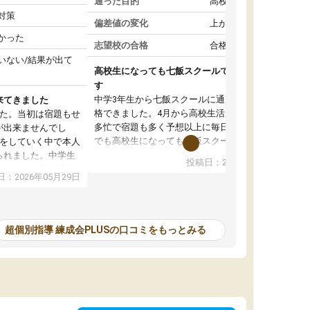
通った目的
高校受験対策
対策
偏差値の変化
上がった
かった
志望校の合格
合格した
いない/結果が出て
高校生になっても七飯スクールで頑張っていま
す
中学3年生から七飯スクールに通って志望校に合
来てきました
格できました。4月から高校生活が始まり部活も
した。当初は宿題もせ
多忙で宿題も多く予想以上に毎日が大変です。
が出来ませんでし
でも高校生になっても七飯スクールに通うこと
談をしていく中で本人
で勉強をおろそかにせず頑張れていると思いま
られました。中学生
投稿日：2026年05月15日
す。塾に行けば自分より年下の子たちが頑張っ
いという自覚が芽生
：2026年05月29日
ている、同じく高校生になっても一緒に七飯ス
て頑張っています。
クールで頑張ろうと話した子たちも頑張ってい
来ていて学習習慣が
るので自分もやらなきゃと思えます。信頼して
かったです。このま
いる先生たちが変わらずにいてくれてその励ま
を頑張ってほしいな
超個別指導 練成会PLUSの口コミをもっとみる
しで頑張れます。時には休みたいと思うことも
ありますが、行けば勉強に集中して頑張れるの
で高校生になっても七飯スクールに通うことを
継続して本当に良かったです。