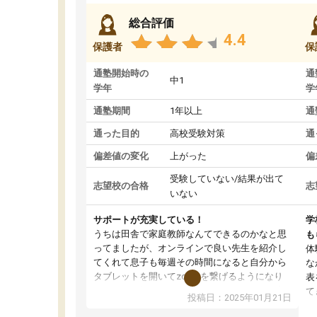
総合評価
4.4
保護者
保
通塾開始時の
通
中1
学年
学
通塾期間
1年以上
通
通った目的
高校受験対策
通
偏差値の変化
上がった
偏
受験していない/結果が出て
志望校の合格
志
いない
サポートが充実している！
学
うちは田舎で家庭教師なんてできるのかなと思
も
ってましたが、オンラインで良い先生を紹介し
体
てくれて息子も毎週その時間になると自分から
な
タブレットを開いてzoomを繋げるようになり
表
ました！5科目なんでもOKなのもとても気に入
て
投稿日：2025年01月21日
っています
オ