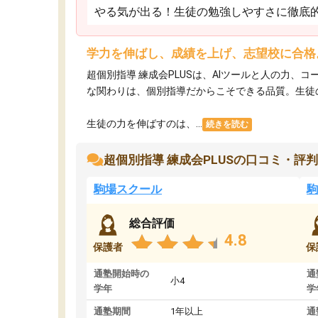
やる気が出る！生徒の勉強しやすさに徹底
学力を伸ばし、成績を上げ、志望校に合格
超個別指導 練成会PLUSは、AIツールと人の力
な関わりは、個別指導だからこそできる品質。生徒
生徒の力を伸ばすのは、...
続きを読む
超個別指導 練成会PLUSの口コミ・評判
駒場スクール
駒
総合評価
4.8
保護者
保
通塾開始時の
通
小4
学年
学
通塾期間
1年以上
通