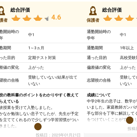
総合評価
総合評価
4.6
護者
保護者
塾開始時の
通塾開始時の
中1
中1
年
学年
塾期間
1～3ヵ月
通塾期間
1年以上
った目的
定期テスト対策
通った目的
高校受験
差値の変化
上がった
偏差値の変化
上がった
受験していない/結果が出て
受験して
望校の合格
志望校の合格
いない
いない
校の教科書のポイントをわかりやすく教えて
成績について
中学2年生の息子は、数学
らえている
いました。家庭教師ガンバ
験授業を受けて入塾しました。
手な部分を丁寧に解説して
かなか勉強しない息子でしたが、先生が予定
をつけていくことができま
を立ててくれるので少しずつ学習習慣がつい
期テストの成績が10点以上
きました。
投稿日
ても喜んでいます。
ンラインで週に一度の受講ですが、指導が無
投稿日：2025年01月21日