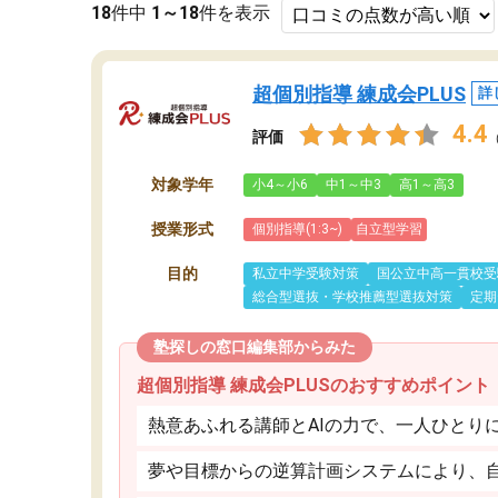
18
件中
1～18
件を表示
超個別指導 練成会PLUS
詳
4.4
評価
対象学年
小4～小6
中1～中3
高1～高3
授業形式
個別指導(1:3~)
自立型学習
目的
私立中学受験対策
国公立中高一貫校受
総合型選抜・学校推薦型選抜対策
定期
塾探しの窓口編集部からみた
超個別指導 練成会PLUSのおすすめポイント
熱意あふれる講師とAIの力で、一人ひとり
夢や目標からの逆算計画システムにより、