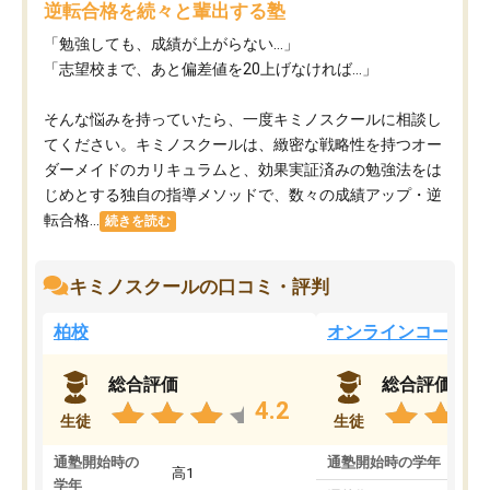
逆転合格を続々と輩出する塾
「勉強しても、成績が上がらない…」
「志望校まで、あと偏差値を20上げなければ…」
そんな悩みを持っていたら、一度キミノスクールに相談し
てください。キミノスクールは、緻密な戦略性を持つオー
ダーメイドのカリキュラムと、効果実証済みの勉強法をは
じめとする独自の指導メソッドで、数々の成績アップ・逆
転合格...
続きを読む
キミノスクールの口コミ・評判
柏校
オンラインコース
総合評価
総合評価
4.2
生徒
生徒
通塾開始時の
通塾開始時の学年
中
高1
学年