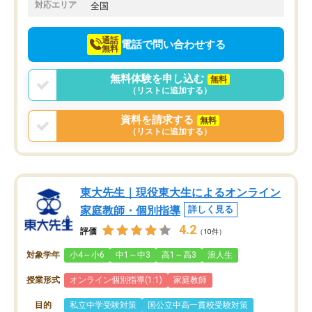
でお願いしました。来年の高校受験に
対応エリア
全国
向けて頑張っています。
通話
電話で問い合わせする
無料
無料体験を申し込む
無料
（リストに追加する）
資料を請求する
無料
（リストに追加する）
東大先生｜現役東大生によるオンライン
家庭教師・個別指導
詳しく見る
4.2
評価
（10件）
対象学年
小4～小6
中1～中3
高1～高3
浪人生
授業形式
オンライン個別指導(1:1)
家庭教師
目的
私立中学受験対策
国公立中高一貫校受験対策