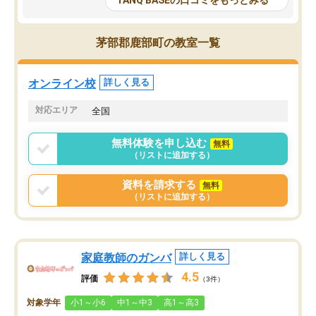
TANQ BASEの口コミをもっとみる
も目を通して頂ける。そのため多くの
接・小論文などの技術指
意見を聞くことができ、より良いもの
ション内容になっていま
を推敲することが可能だ。
選抜を通して将来自分が
茅部郡鹿部町の教室一覧
どの人も優しく、親身に接してくださ
のかといった人生設計・
るのでやる気も出て、良かったで
を社会人として働いてい
す！！
に考える事が出来る環境
オンライン校
詳しく見る
番の魅力だと思います。
い事が何もない所から社
対応エリア
全国
ポートを受け、学びたい
標を見つける事が出来ま
無料体験を申し込む
無料
（リストに追加する）
資料を請求する
無料
（リストに追加する）
家庭教師のガンバ
詳しく見る
4.5
評価
（3件）
対象学年
小1～小6
中1～中3
高1～高3