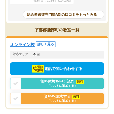
投稿日：2024年12月25日
思いました。
るなぁと強く感じることできました。
AOIでは、カウンセリン
また、他の先生の意見も聞いてみたい
で、AO入試を改めて知
と相談すると、他の先生も紹介してく
総合型選抜専門塾AOIの口コミをもっとみる
それに対しての具体的な
ださり、客観的なアドバイスもいただ
ことでした。更に子供の
くことができました（志望理由・自己
る適正等についても詳し
PR等の添削において）。そして、なに
茅部郡鹿部町の教室一覧
でき、メンターの方々も
より自習室が解放されている点がよか
けてらっしゃいますので
ったです。友達と好きな時間に自習
せることができました。
し、お互いを高めあえる環境がありま
オンライン校
詳しく見る
した。
対応エリア
全国
通話
電話で問い合わせする
無料
無料体験を申し込む
無料
（リストに追加する）
資料を請求する
無料
（リストに追加する）