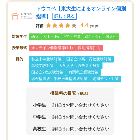
トウコベ【東大生によるオンライン個別
指導】
詳しく見る
4.4
評価
（38件）
対象学年
幼児
小1～小6
中1～中3
高1～高3
浪人生
授業形式
オンライン個別指導(1:1)
個別指導(1:1)
目的
私立中学受験対策
国公立中高一貫校受験対策
高校受験対策
大学入学共通テスト対策
国公立2次試験対策
難関私立受験対策
総合型選抜・学校推薦型選抜対策
定期テスト対策
授業料の目安
（税込）
小学生
詳細はお問い合わせください
中学生
詳細はお問い合わせください
高校生
詳細はお問い合わせください