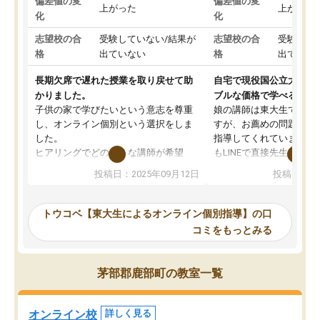
偏差値の変
偏差値の変
上がった
上がった
化
化
志望校の合
受験していない/結果が
志望校の合
受験して
格
出ていない
格
出ていな
長期欠席で遅れた授業を取り戻せて助
自宅で現役国公立大学生
かりました。
ブルな価格で学べる
子供の家で学びたいという意志を尊重
娘の講師は東大生では無
し、オンライン個別という選択をしま
すが、お薦めの問題集や
した。
指導してくれています。2
ヒアリングでどのような講師が希望
もLINEで直接先生に質問
か、オプションは付帯するかなど選ぶ
教科でも)。受講科目や
投稿日：2025年09月12日
投稿日：20
事が出来ました。
めれるので、個人に合っ
講師とのマッチング後講師との初回ミ
ると思います。カリキュ
ーティングを行い、その講師で良いか
いなのがあり(有料)、受
トウコベ【東大生によるオンライン個別指導】の口
他の講師を希望するか子供との相性も
ことをどんなスケジュー
コミをもっとみる
見てから講師を決定する事ができま
くか相談したのですが、
す。
ち期待したものではなく
うちの子は、初回面談の講師の方で決
内容でした。それでも明
茅部郡鹿部町の教室一覧
定しました。
やる気も出ましたし、苦
くなってきたようなので
オンラインツールを使用した単語帳の
お願いして良かったと思
オンライン校
詳しく見る