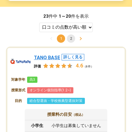
23
件中
1～20
件を表示
1
2
TANQ BASE
詳しく見る
4.6
評価
（8件）
対象学年
高3
授業形式
オンライン個別指導(1:2~)
目的
総合型選抜・学校推薦型選抜対策
授業料の目安
（税込）
小学生
小学生は募集していません