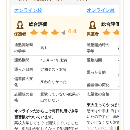
オンライン校
オンライン校
総合評価
総合評価
4.4
保護者
保護者
通塾開始時
通塾開始時の
高1
高3
の学年
学年
通塾期間
4ヵ月～1年未満
通塾期間
4ヵ月
通った目的
定期テスト対策
大学入
通った目的
対策
偏差値の変
変わらなかった
化
偏差値の変化
上がっ
志望校の合
受験していない/結果が
志望校の合格
合格し
格
出ていない
東大生ってやっぱりすご
息子は中学まではそこそ
オンラインだからこそ毎日利用でき学
いたのですが、高校に入
習習慣がついています。
ていけなくなり対面の塾
高校入学してすぐは頑張っていました
でいたので、違うアプロ
が、部活動が忙しくなって学習時間が