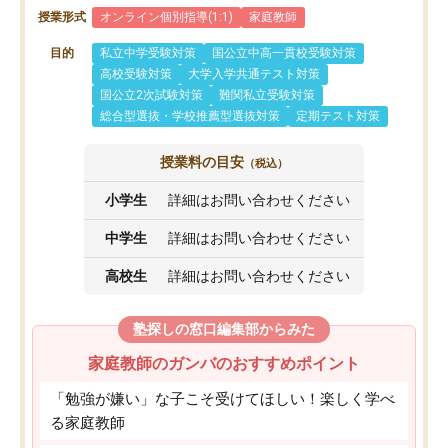
授業形式
オンライン個別指導(1:1)
家庭教師
目的
私立中学受験対策
国公立中高一貫校受験対策
高校受験対策
大学入学共通テスト対策
国公立2次試験対策
難関私立受験対策
総合型選抜・学校推薦型選抜対策
定期テスト対策
授業料の目安
（税込）
小学生
詳細はお問い合わせください
中学生
詳細はお問い合わせください
高校生
詳細はお問い合わせください
塾探しの窓口編集部からみた
家庭教師のガンバのおすすめポイント
「勉強が嫌い」な子こそ受けてほしい！楽しく学べ
る家庭教師