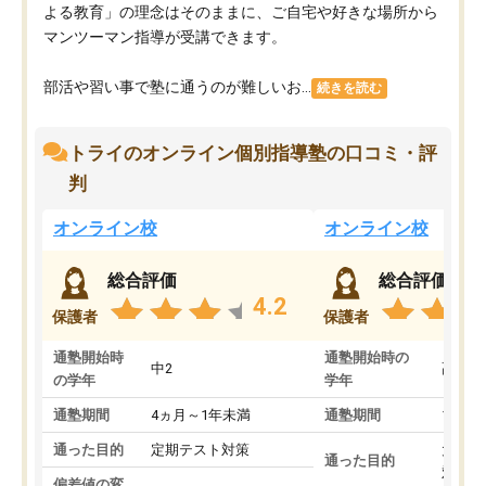
よる教育」の理念はそのままに、ご自宅や好きな場所から
マンツーマン指導が受講できます。
部活や習い事で塾に通うのが難しいお...
続きを読む
トライのオンライン個別指導塾の口コミ・評
判
オンライン校
オンライン校
総合評価
総合評価
4.2
保護者
保護者
通塾開始時
通塾開始時の
中2
高3
の学年
学年
通塾期間
4ヵ月～1年未満
通塾期間
1～3
通った目的
定期テスト対策
大学入
通った目的
対策
偏差値の変