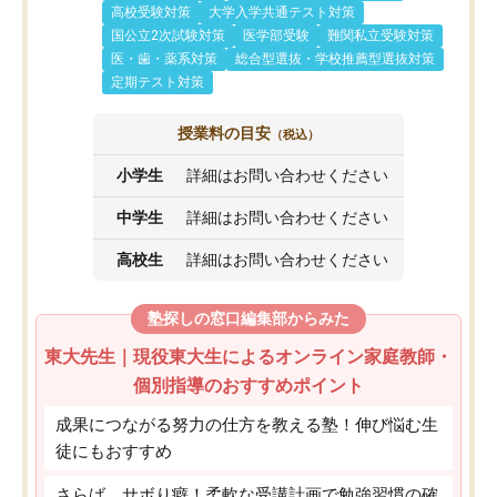
高校受験対策
大学入学共通テスト対策
国公立2次試験対策
医学部受験
難関私立受験対策
医・歯・薬系対策
総合型選抜・学校推薦型選抜対策
定期テスト対策
授業料の目安
（税込）
小学生
詳細はお問い合わせください
中学生
詳細はお問い合わせください
高校生
詳細はお問い合わせください
塾探しの窓口編集部からみた
東大先生｜現役東大生によるオンライン家庭教師・
個別指導のおすすめポイント
成果につながる努力の仕方を教える塾！伸び悩む生
徒にもおすすめ
さらば、サボり癖！柔軟な受講計画で勉強習慣の確