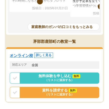
その時間になると自分からタブレット
生が予定表を立ててくれ
を開いてzoomを繋げるようになりまし
つ学習習慣がついてきま
投稿日：2025年01月21日
た！5科目なんでもOKなのもとても気
オンラインで週に一度の
投稿日：20
に入っています
指導が無い日も予定表に
成績もだいぶ下の方でしたが、通い始
したり、LINEでわから
めて1年ほどだった今では平均点以上の
問できるのでとても助か
家庭教師のガンバの口コミをもっとみる
科目が増えてきました！あと1年受験ま
であるので無料の週末教室を使用しな
がら頑張って欲しいと思います！
茅部郡鹿部町の教室一覧
オンライン校
詳しく見る
対応エリア
全国
無料体験を申し込む
無料
（リストに追加する）
資料を請求する
無料
（リストに追加する）