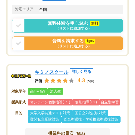
共有があり宿題もそちらで出される形
も合わなければチェンジ
でした。
娘は3科目ともずっと同
対応エリア
全国
2ヶ月で担当講師の方がお辞めになると
言う事で講師変更の申し出があり、あ
無料体験を申し込む
無料
まりに短期での変更だった為、塾に通
（リストに追加する）
う事にして退会しました。遅れも取り
戻せ、授業内容や講師の方は良かった
資料を請求する
無料
と思います。
（リストに追加する）
キミノスクール
詳しく見る
4.3
評価
（5件）
対象学年
高1～高3
浪人生
授業形式
オンライン個別指導(1:1)
個別指導(1:1)
自立型学習
目的
大学入学共通テスト対策
国公立2次試験対策
難関私立受験対策
総合型選抜・学校推薦型選抜対策
授業料の目安
（税込）