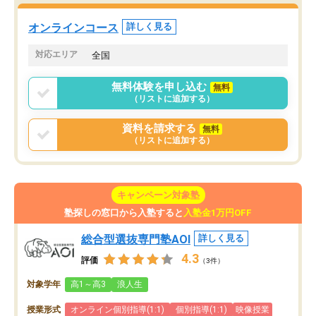
た。自分から学ぶ姿勢を
る勉強」から「目標のための勉強」へ
たい家庭には本当におす
意識が変わったことが、目標校への合
オンラインコース
詳しく見る
思います。
格に繋がったと思います。
対応エリア
全国
無料体験を申し込む
無料
（リストに追加する）
資料を請求する
無料
（リストに追加する）
キャンペーン対象塾
塾探しの窓口から入塾すると
入塾金1万円OFF
総合型選抜専門塾AOI
詳しく見る
4.3
評価
（3件）
対象学年
高1～高3
浪人生
授業形式
オンライン個別指導(1:1)
個別指導(1:1)
映像授業