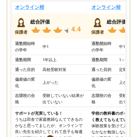
オンライン校
オンライン校
総合評価
総合評価
4.4
保護者
保護者
通塾開始時
通塾開始時
中1
中1
の学年
の学年
通塾期間
1年以上
通塾期間
1～3ヵ月
通った目的
高校受験対策
通った目的
定期テス
偏差値の変
偏差値の変
上がった
上がった
化
化
志望校の合
受験していない/結果が
志望校の合
受験して
格
出ていない
格
出ていな
サポートが充実している！
学校の教科書のポイント
うちは田舎で家庭教師なんてできるの
く教えてもらえている
かなと思ってましたが、オンラインで
体験授業を受けて入塾し
良い先生を紹介してくれて息子も毎週
なかなか勉強しない息子