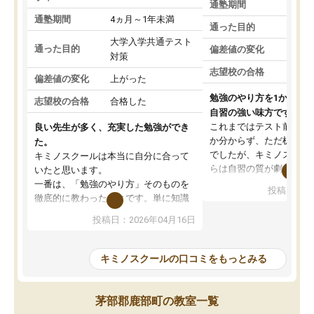
通塾期間
通塾期間
4ヵ月～1年未満
通った目的
大学入学共通テスト
通った目的
偏差値の変化
対策
志望校の合格
偏差値の変化
上がった
勉強のやり方を1から教
志望校の合格
合格した
自習の強い味方です。
これまではテスト前に何
良い先生が多く、充実した勉強ができ
か分からず、ただ机に座
た。
でしたが、キミノスクー
キミノスクールは本当に自分に合って
らは自習の質が劇的に変
いたと思います。
先生が毎日何をすべきか
一番は、「勉強のやり方」そのものを
投稿日：20
を明確にしてくれるので
徹底的に教わったことです。単に知識
ずに学習に取り組めるよ
を詰め込むのではなく、自学自習の習
投稿日：2026年04月16日
が一番の収穫です。
慣が身につくよう並走してくれるの
授業で教えてもらうとい
で、通塾日以外も机に向かうのが苦で
の仕方をコーチングして
はなくなりました。
キミノスクールの口コミをもっとみる
ルなので、家での学習習
身につきました。結果と
講師の方との距離も近く、親身なコー
た英語の偏差値が10以上
チングのおかげで、停滞期もモチベー
茅部郡鹿部町の教室一覧
していた公立高校に無事
ションを維持できました。「やらされ