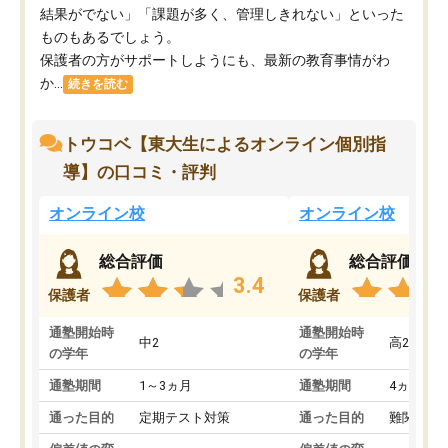
結果がでない」「課題が多く、管理しきれない」といった
ものもあるでしょう。
保護者の方がサポートしようにも、最新の教育事情がわ
か...
続きを読む
トウコベ【東大生によるオンライン個別指
導】の口コミ・評判
オンライン校
オンライン校
総合評価
総合評価
3.4
保護者
保護者
通塾開始時
通塾開始時
中2
高2
の学年
の学年
通塾期間
1～3ヵ月
通塾期間
4ヵ月～1
通った目的
定期テスト対策
通った目的
難関私立