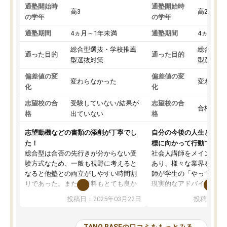
通塾開始時
通塾開始時
高3
高2
の学年
の学年
通塾期間
4ヵ月～1年未満
通塾期間
4ヵ月～1
総合型選抜・学校推薦
総合型選
通った目的
通った目的
型選抜対策
型選抜対
偏差値の変
偏差値の変
変わらなかった
変わらな
化
化
志望校の合
受験していない/結果が
志望校の合
合格した
格
出ていない
格
志望動機などの書類の添削が丁寧でし
自分の今後の人生と真剣
た！
標に向かって行動できる
総合型は合否の先行きが分からない受
社会人講師をメインとし
験方式なため、一般も視野に考えると
あり、様々な業界を経験
なると他塾との両立がしやすい時間割
師が学生の「やってみた
りであった。また授業料もとても良か
現実的なアドバイスを行
った。
す。基本応援ベースなの
投稿日：2025年03月22日
投稿日：20
総合型の多くの塾は大学生が見ること
分野について学生知識で
が多いが、はたらく部総合型コースは
い部分まで深ぼる事が出
大学生の目だけでなく、数人の大人に
総合型選抜対策として志