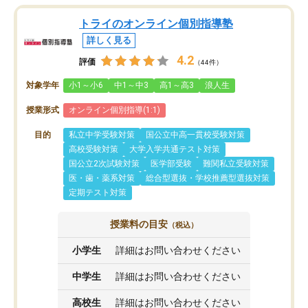
トライのオンライン個別指導塾
詳しく見る
4.2
評価
（44件）
対象学年
小1～小6
中1～中3
高1～高3
浪人生
授業形式
オンライン個別指導(1:1)
目的
私立中学受験対策
国公立中高一貫校受験対策
高校受験対策
大学入学共通テスト対策
国公立2次試験対策
医学部受験
難関私立受験対策
医・歯・薬系対策
総合型選抜・学校推薦型選抜対策
定期テスト対策
授業料の目安
（税込）
小学生
詳細はお問い合わせください
中学生
詳細はお問い合わせください
高校生
詳細はお問い合わせください