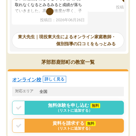
考えて入りました。地元
取れなくなるとみるみると成績が落ち
投稿日：20
で、当初は模試でD判定
ていきました。高校の進度が早く、子
していたのですが、やは
供も家に帰って勉強の話すると嫌な反
投稿日：2026年06月26日
験勉強に詳しく、先生か
応を示します。東大先生にお願いして
受け合格できました。ま
からは効率的な計画を先生が立ててく
自習室が毎日使えていつ
れるので、親としても安心です。毎日
東大先生｜現役東大生によるオンライン家庭教師・
るのが心強かったようで
使える自習室とかもあり、わからない
個別指導の口コミをもっとみる
謝です。
ところがあれば先生が回答してくれる
のも重宝しています。
茅部郡鹿部町の教室一覧
オンライン校
詳しく見る
対応エリア
全国
無料体験を申し込む
無料
（リストに追加する）
資料を請求する
無料
（リストに追加する）