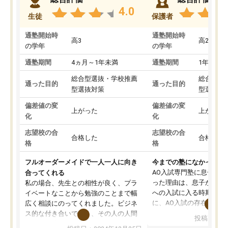
4.0
生徒
保護者
通塾開始時
通塾開始時
高3
高2
の学年
の学年
通塾期間
4ヵ月～1年未満
通塾期間
1年以上
総合型選抜・学校推薦
総合型選
通った目的
通った目的
型選抜対策
型選抜対
偏差値の変
偏差値の変
上がった
上がった
化
化
志望校の合
志望校の合
合格した
合格した
格
格
フルオーダーメイドで一人一人に向き
今までの塾になかったA
AO入試専門塾に息子を
合ってくれる
った理由は、息子が高校
私の場合、先生との相性が良く、プラ
への入試に入る時期に差
イベートなことから勉強のことまで幅
に、AO入試の存在を息
広く相談にのってくれました。ビジネ
してもその制度で合格し
ス的な付き合いでなく、その人の人間
投稿日：20
たことから、AOIに入塾
性までを適切に把握し、むきあってい