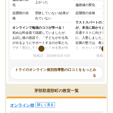
上がった
化
偏差値の変化
上がっ
志望校の合
受験していない/結果が
志望校の合格
合格し
格
出ていない
ラストスパートの１か月
オンラインで勉強のコツが学べる！
が、本当に助かりました
初めは料金面で躊躇していましたが、
共通テストに向けての追
お試し後の面談で、「子どもがやる気
に、入塾しました。田舎
が出るようにサポートするのが私たち
近隣の塾では、教えても
です！安心してください！やる気が出
く、かといって通うには
ないのは私たち講師の責任です」と言
が、トライならオンライ
投稿日：2026年03月13日
投稿日：20
ってくださり、確かに！と考えて、思
可能なので本当に助かり
い切って入塾しました。英語が苦手だ
テストの内容重視でした
ったんですが、学生の先生から学ぶこ
らないところをピンポイ
トライのオンライン個別指導塾の口コミをもっとみ
とで、勉強のコツみたいなものをつか
頂いて、とてもわかりや
る
み、徐々に成績が上がったらいいなと
していました。一生を左
思っていました。何が今足りないのか
スト、多少お金がかかっ
を的確に指導いただき、子どももびっ
思い切って入塾してよか
茅部郡鹿部町の教室一覧
くりするほど楽しんでやる気を持って
塾を受けています。狙い通り、少しず
つ成績も上がり、苦手意識も無くなっ
オンライン校
詳しく見る
てきたので、さらに苦手な数学も追加