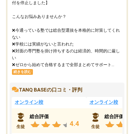
付を停止しました】
こんなお悩みありませんか？
❌今通っている塾では総合型選抜を本格的に対策してくれ
ない
❌学校には実績がないと言われた
❌対面の専門塾を掛け持ちするのは経済的、時間的に厳し
い
❌ゼロから始めて合格するまで全部まとめてサポート...
続きを読む
TANQ BASEの口コミ・評判
オンライン校
オンライン校
総合評価
総合評価
4.4
生徒
生徒