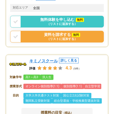
共有があり宿題もそちらで出される形
も合わなければチェンジ
でした。
娘は3科目ともずっと同
対応エリア
全国
2ヶ月で担当講師の方がお辞めになると
言う事で講師変更の申し出があり、あ
無料体験を申し込む
無料
まりに短期での変更だった為、塾に通
（リストに追加する）
う事にして退会しました。遅れも取り
戻せ、授業内容や講師の方は良かった
資料を請求する
無料
と思います。
（リストに追加する）
キミノスクール
詳しく見る
4.3
評価
（5件）
対象学年
高1～高3
浪人生
授業形式
オンライン個別指導(1:1)
個別指導(1:1)
自立型学習
目的
大学入学共通テスト対策
国公立2次試験対策
難関私立受験対策
総合型選抜・学校推薦型選抜対策
授業料の目安
（税込）