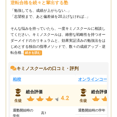
逆転合格を続々と輩出する塾
「勉強しても、成績が上がらない…」
「志望校まで、あと偏差値を20上げなければ…」
そんな悩みを持っていたら、一度キミノスクールに相談し
てください。キミノスクールは、緻密な戦略性を持つオー
ダーメイドのカリキュラムと、効果実証済みの勉強法をは
じめとする独自の指導メソッドで、数々の成績アップ・逆
転合格...
続きを読む
キミノスクールの口コミ・評判
柏校
オンラインコース
総合評価
総合評価
4.2
生徒
生徒
通塾開始時の
通塾開始時の学年
中
高1
学年