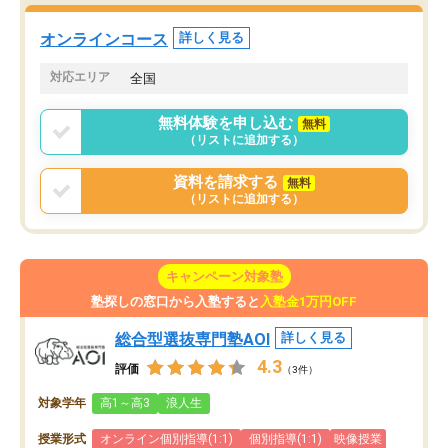
た。自分から学ぶ姿勢を
る勉強」から「目標のための勉強」へ
たい家庭には本当におす
意識が変わったことが、目標校への合
オンラインコース
詳しく見る
思います。
格に繋がったと思います。
対応エリア
全国
無料体験を申し込む
無料
（リストに追加する）
資料を請求する
無料
（リストに追加する）
キャンペーン対象塾
塾探しの窓口から入塾すると
入塾金1万円OFF
総合型選抜専門塾AOI
詳しく見る
4.3
評価
（3件）
対象学年
高1～高3
浪人生
授業形式
オンライン個別指導(1:1)
個別指導(1:1)
映像授業