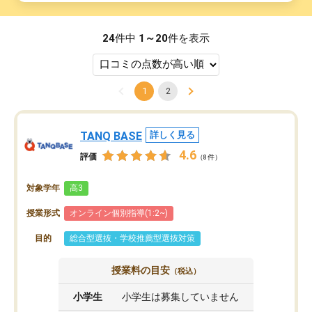
24
件中
1～20
件を表示
1
2
TANQ BASE
詳しく見る
4.6
評価
（8件）
対象学年
高3
授業形式
オンライン個別指導(1:2~)
目的
総合型選抜・学校推薦型選抜対策
授業料の目安
（税込）
小学生
小学生は募集していません