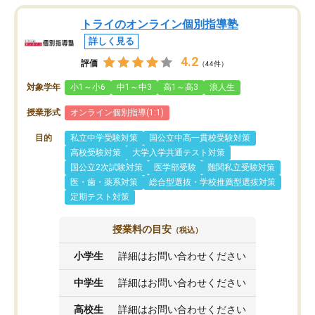
トライのオンライン個別指導塾
詳しく見る
4.2
評価
（44件）
対象学年
小1～小6
中1～中3
高1～高3
浪人生
授業形式
オンライン個別指導(1:1)
目的
私立中学受験対策
国公立中高一貫校受験対策
高校受験対策
大学入学共通テスト対策
国公立2次試験対策
医学部受験
難関私立受験対策
医・歯・薬系対策
総合型選抜・学校推薦型選抜対策
定期テスト対策
授業料の目安
（税込）
小学生
詳細はお問い合わせください
中学生
詳細はお問い合わせください
高校生
詳細はお問い合わせください