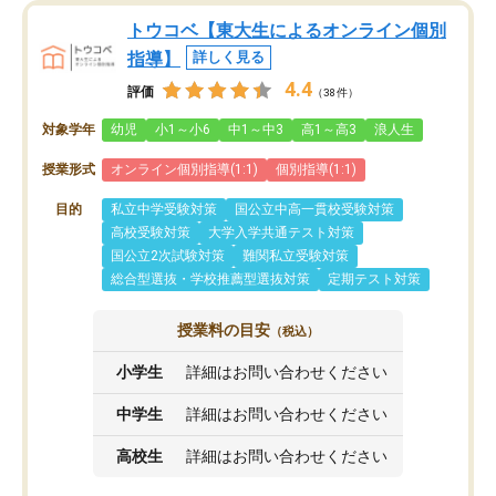
トウコベ【東大生によるオンライン個別
指導】
詳しく見る
4.4
評価
（38件）
対象学年
幼児
小1～小6
中1～中3
高1～高3
浪人生
授業形式
オンライン個別指導(1:1)
個別指導(1:1)
目的
私立中学受験対策
国公立中高一貫校受験対策
高校受験対策
大学入学共通テスト対策
国公立2次試験対策
難関私立受験対策
総合型選抜・学校推薦型選抜対策
定期テスト対策
授業料の目安
（税込）
小学生
詳細はお問い合わせください
中学生
詳細はお問い合わせください
高校生
詳細はお問い合わせください