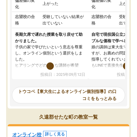
偏差値の変
偏差値の変
上がった
上がった
化
化
志望校の合
受験していない/結果が
志望校の合
受験して
格
出ていない
格
出ていな
長期欠席で遅れた授業を取り戻せて助
自宅で現役国公立大学生
かりました。
ブルな価格で学べる
子供の家で学びたいという意志を尊重
娘の講師は東大生では無
し、オンライン個別という選択をしま
すが、お薦めの問題集や
した。
指導してくれています。2
ヒアリングでどのような講師が希望
もLINEで直接先生に質問
か、オプションは付帯するかなど選ぶ
教科でも)。受講科目や
投稿日：2025年09月12日
投稿日：20
事が出来ました。
めれるので、個人に合っ
講師とのマッチング後講師との初回ミ
ると思います。カリキュ
ーティングを行い、その講師で良いか
いなのがあり(有料)、受
トウコベ【東大生によるオンライン個別指導】の口
他の講師を希望するか子供との相性も
ことをどんなスケジュー
コミをもっとみる
見てから講師を決定する事ができま
くか相談したのですが、
す。
ち期待したものではなく
うちの子は、初回面談の講師の方で決
内容でした。それでも明
久遠郡せたな町の教室一覧
定しました。
やる気も出ましたし、苦
くなってきたようなので
オンラインツールを使用した単語帳の
お願いして良かったと思
オンライン校
詳しく見る