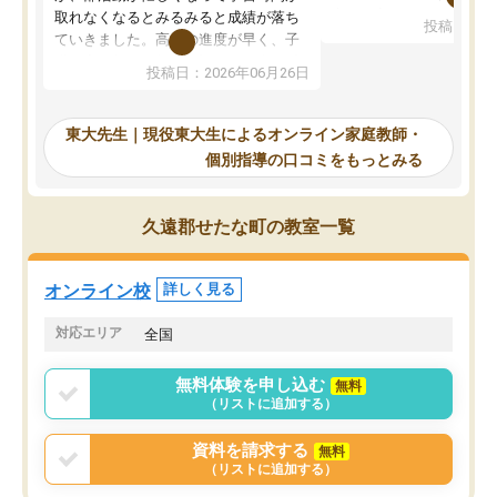
考えて入りました。地元
取れなくなるとみるみると成績が落ち
投稿日：20
で、当初は模試でD判定
ていきました。高校の進度が早く、子
していたのですが、やは
供も家に帰って勉強の話すると嫌な反
投稿日：2026年06月26日
験勉強に詳しく、先生か
応を示します。東大先生にお願いして
受け合格できました。ま
からは効率的な計画を先生が立ててく
自習室が毎日使えていつ
れるので、親としても安心です。毎日
東大先生｜現役東大生によるオンライン家庭教師・
るのが心強かったようで
使える自習室とかもあり、わからない
個別指導の口コミをもっとみる
謝です。
ところがあれば先生が回答してくれる
のも重宝しています。
久遠郡せたな町の教室一覧
オンライン校
詳しく見る
対応エリア
全国
無料体験を申し込む
無料
（リストに追加する）
資料を請求する
無料
（リストに追加する）