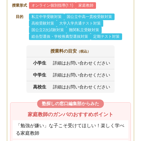
授業形式
オンライン個別指導(1:1)
家庭教師
目的
私立中学受験対策
国公立中高一貫校受験対策
高校受験対策
大学入学共通テスト対策
国公立2次試験対策
難関私立受験対策
総合型選抜・学校推薦型選抜対策
定期テスト対策
授業料の目安
（税込）
小学生
詳細はお問い合わせください
中学生
詳細はお問い合わせください
高校生
詳細はお問い合わせください
塾探しの窓口編集部からみた
家庭教師のガンバのおすすめポイント
「勉強が嫌い」な子こそ受けてほしい！楽しく学べ
る家庭教師