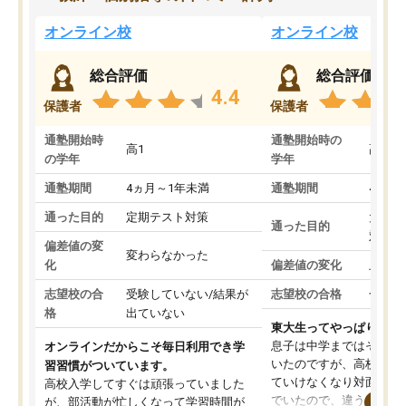
オンライン校
オンライン校
総合評価
総合評価
4.4
保護者
保護者
通塾開始時
通塾開始時の
高1
高3
の学年
学年
通塾期間
4ヵ月～1年未満
通塾期間
4ヵ月
通った目的
定期テスト対策
大学入
通った目的
対策
偏差値の変
変わらなかった
化
偏差値の変化
上がっ
志望校の合
受験していない/結果が
志望校の合格
合格し
格
出ていない
東大生ってやっぱりすご
息子は中学まではそこそ
オンラインだからこそ毎日利用でき学
いたのですが、高校に入
習習慣がついています。
ていけなくなり対面の塾
高校入学してすぐは頑張っていました
でいたので、違うアプロ
が、部活動が忙しくなって学習時間が