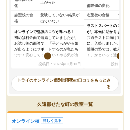
上がった
化
偏差値の変化
上がっ
志望校の合
受験していない/結果が
志望校の合格
合格し
格
出ていない
ラストスパートの１か月
オンラインで勉強のコツが学べる！
が、本当に助かりました
初めは料金面で躊躇していましたが、
共通テストに向けての追
お試し後の面談で、「子どもがやる気
に、入塾しました。田舎
が出るようにサポートするのが私たち
近隣の塾では、教えても
です！安心してください！やる気が出
く、かといって通うには
ないのは私たち講師の責任です」と言
が、トライならオンライ
投稿日：2026年03月13日
投稿日：20
ってくださり、確かに！と考えて、思
可能なので本当に助かり
い切って入塾しました。英語が苦手だ
テストの内容重視でした
ったんですが、学生の先生から学ぶこ
らないところをピンポイ
トライのオンライン個別指導塾の口コミをもっとみ
とで、勉強のコツみたいなものをつか
頂いて、とてもわかりや
る
み、徐々に成績が上がったらいいなと
していました。一生を左
思っていました。何が今足りないのか
スト、多少お金がかかっ
を的確に指導いただき、子どももびっ
思い切って入塾してよか
久遠郡せたな町の教室一覧
くりするほど楽しんでやる気を持って
塾を受けています。狙い通り、少しず
つ成績も上がり、苦手意識も無くなっ
オンライン校
詳しく見る
てきたので、さらに苦手な数学も追加