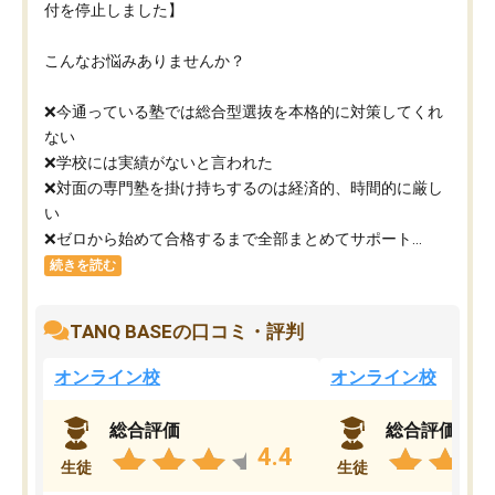
付を停止しました】
こんなお悩みありませんか？
❌今通っている塾では総合型選抜を本格的に対策してくれ
ない
❌学校には実績がないと言われた
❌対面の専門塾を掛け持ちするのは経済的、時間的に厳し
い
❌ゼロから始めて合格するまで全部まとめてサポート...
続きを読む
TANQ BASEの口コミ・評判
オンライン校
オンライン校
総合評価
総合評価
4.4
生徒
生徒