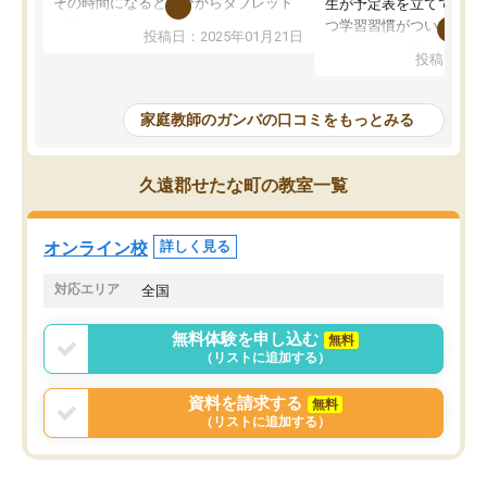
その時間になると自分からタブレット
生が予定表を立ててくれ
を開いてzoomを繋げるようになりまし
つ学習習慣がついてきま
投稿日：2025年01月21日
た！5科目なんでもOKなのもとても気
オンラインで週に一度の
投稿日：20
に入っています
指導が無い日も予定表に
成績もだいぶ下の方でしたが、通い始
したり、LINEでわから
めて1年ほどだった今では平均点以上の
問できるのでとても助か
家庭教師のガンバの口コミをもっとみる
科目が増えてきました！あと1年受験ま
であるので無料の週末教室を使用しな
がら頑張って欲しいと思います！
久遠郡せたな町の教室一覧
オンライン校
詳しく見る
対応エリア
全国
無料体験を申し込む
無料
（リストに追加する）
資料を請求する
無料
（リストに追加する）