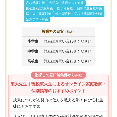
高校受験対策
大学入学共通テスト対策
国公立2次試験対策
医学部受験
難関私立受験対策
医・歯・薬系対策
総合型選抜・学校推薦型選抜対策
定期テスト対策
授業料の目安
（税込）
小学生
詳細はお問い合わせください
中学生
詳細はお問い合わせください
高校生
詳細はお問い合わせください
塾探しの窓口編集部からみた
東大先生｜現役東大生によるオンライン家庭教師・
個別指導のおすすめポイント
成果につながる努力の仕方を教える塾！伸び悩む生
徒にもおすすめ
さらば、サボり癖！柔軟な受講計画で勉強習慣の確