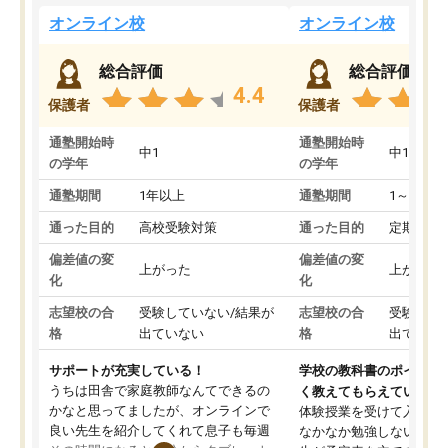
オンライン校
オンライン校
総合評価
総合評価
4.4
保護者
保護者
通塾開始時
通塾開始時
中1
中1
の学年
の学年
通塾期間
1年以上
通塾期間
1～3ヵ月
通った目的
高校受験対策
通った目的
定期テス
偏差値の変
偏差値の変
上がった
上がった
化
化
志望校の合
受験していない/結果が
志望校の合
受験して
格
出ていない
格
出ていな
サポートが充実している！
学校の教科書のポイント
うちは田舎で家庭教師なんてできるの
く教えてもらえている
かなと思ってましたが、オンラインで
体験授業を受けて入塾し
良い先生を紹介してくれて息子も毎週
なかなか勉強しない息子