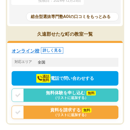
投稿日：2024年12月25日
思いました。
るなぁと強く感じることできました。
AOIでは、カウンセリン
また、他の先生の意見も聞いてみたい
で、AO入試を改めて知
と相談すると、他の先生も紹介してく
総合型選抜専門塾AOIの口コミをもっとみる
それに対しての具体的な
ださり、客観的なアドバイスもいただ
ことでした。更に子供の
くことができました（志望理由・自己
る適正等についても詳し
PR等の添削において）。そして、なに
久遠郡せたな町の教室一覧
でき、メンターの方々も
より自習室が解放されている点がよか
けてらっしゃいますので
ったです。友達と好きな時間に自習
せることができました。
し、お互いを高めあえる環境がありま
オンライン校
詳しく見る
した。
対応エリア
全国
通話
電話で問い合わせする
無料
無料体験を申し込む
無料
（リストに追加する）
資料を請求する
無料
（リストに追加する）