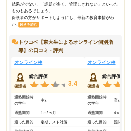
結果がでない」「課題が多く、管理しきれない」といった
ものもあるでしょう。
保護者の方がサポートしようにも、最新の教育事情がわ
か...
続きを読む
トウコベ【東大生によるオンライン個別指
導】の口コミ・評判
オンライン校
オンライン校
総合評価
総合評価
3.4
保護者
保護者
通塾開始時
通塾開始時
中2
高2
の学年
の学年
通塾期間
1～3ヵ月
通塾期間
4ヵ月～1
通った目的
定期テスト対策
通った目的
難関私立