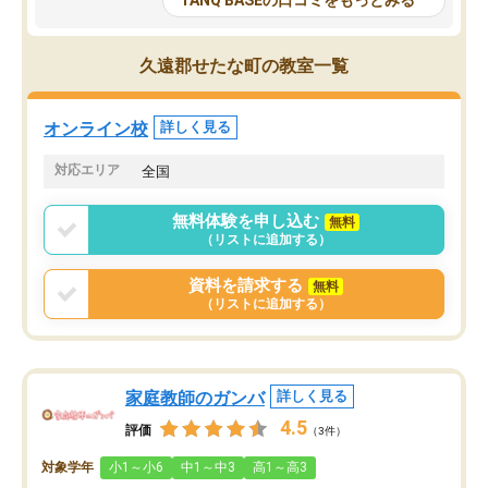
TANQ BASEの口コミをもっとみる
も目を通して頂ける。そのため多くの
接・小論文などの技術指
意見を聞くことができ、より良いもの
ション内容になっていま
を推敲することが可能だ。
選抜を通して将来自分が
久遠郡せたな町の教室一覧
どの人も優しく、親身に接してくださ
のかといった人生設計・
るのでやる気も出て、良かったで
を社会人として働いてい
す！！
に考える事が出来る環境
オンライン校
詳しく見る
番の魅力だと思います。
い事が何もない所から社
対応エリア
全国
ポートを受け、学びたい
標を見つける事が出来ま
無料体験を申し込む
無料
（リストに追加する）
資料を請求する
無料
（リストに追加する）
家庭教師のガンバ
詳しく見る
4.5
評価
（3件）
対象学年
小1～小6
中1～中3
高1～高3