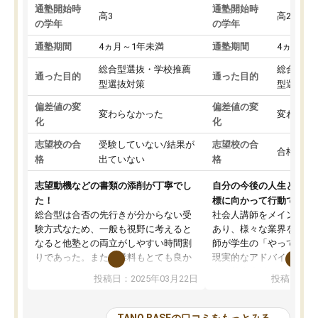
通塾開始時
通塾開始時
高3
高2
の学年
の学年
通塾期間
4ヵ月～1年未満
通塾期間
4ヵ月～1
総合型選抜・学校推薦
総合型選
通った目的
通った目的
型選抜対策
型選抜対
偏差値の変
偏差値の変
変わらなかった
変わらな
化
化
志望校の合
受験していない/結果が
志望校の合
合格した
格
出ていない
格
志望動機などの書類の添削が丁寧でし
自分の今後の人生と真剣
た！
標に向かって行動できる
総合型は合否の先行きが分からない受
社会人講師をメインとし
験方式なため、一般も視野に考えると
あり、様々な業界を経験
なると他塾との両立がしやすい時間割
師が学生の「やってみた
りであった。また授業料もとても良か
現実的なアドバイスを行
った。
す。基本応援ベースなの
投稿日：2025年03月22日
投稿日：20
総合型の多くの塾は大学生が見ること
分野について学生知識で
が多いが、はたらく部総合型コースは
い部分まで深ぼる事が出
大学生の目だけでなく、数人の大人に
総合型選抜対策として志