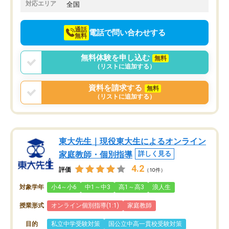
でお願いしました。来年の高校受験に
対応エリア
全国
向けて頑張っています。
通話
電話で問い合わせする
無料
無料体験を申し込む
無料
（リストに追加する）
資料を請求する
無料
（リストに追加する）
東大先生｜現役東大生によるオンライン
家庭教師・個別指導
詳しく見る
4.2
評価
（10件）
対象学年
小4～小6
中1～中3
高1～高3
浪人生
授業形式
オンライン個別指導(1:1)
家庭教師
目的
私立中学受験対策
国公立中高一貫校受験対策