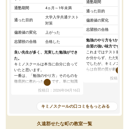
通塾期間
通塾期間
4ヵ月～1年未満
通った目的
大学入学共通テスト
通った目的
偏差値の変化
対策
志望校の合格
偏差値の変化
上がった
勉強のやり方を1から教
志望校の合格
合格した
自習の強い味方です。
これまではテスト前に何
良い先生が多く、充実した勉強ができ
か分からず、ただ机に座
た。
でしたが、キミノスクー
キミノスクールは本当に自分に合って
らは自習の質が劇的に変
いたと思います。
先生が毎日何をすべきか
一番は、「勉強のやり方」そのものを
投稿日：20
を明確にしてくれるので
徹底的に教わったことです。単に知識
ずに学習に取り組めるよ
を詰め込むのではなく、自学自習の習
投稿日：2026年04月16日
が一番の収穫です。
慣が身につくよう並走してくれるの
授業で教えてもらうとい
で、通塾日以外も机に向かうのが苦で
の仕方をコーチングして
はなくなりました。
キミノスクールの口コミをもっとみる
ルなので、家での学習習
身につきました。結果と
講師の方との距離も近く、親身なコー
た英語の偏差値が10以上
チングのおかげで、停滞期もモチベー
久遠郡せたな町の教室一覧
していた公立高校に無事
ションを維持できました。「やらされ