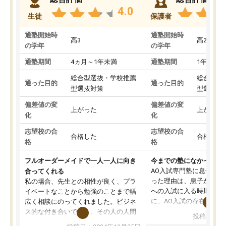
4.0
生徒
保護者
通塾開始時
通塾開始時
高3
高2
の学年
の学年
通塾期間
4ヵ月～1年未満
通塾期間
1年以上
総合型選抜・学校推薦
総合型選
通った目的
通った目的
型選抜対策
型選抜対
偏差値の変
偏差値の変
上がった
上がった
化
化
志望校の合
志望校の合
合格した
合格した
格
格
フルオーダーメイドで一人一人に向き
今までの塾になかったA
AO入試専門塾に息子を
合ってくれる
った理由は、息子が高校
私の場合、先生との相性が良く、プラ
への入試に入る時期に差
イベートなことから勉強のことまで幅
に、AO入試の存在を息
広く相談にのってくれました。ビジネ
してもその制度で合格し
ス的な付き合いでなく、その人の人間
投稿日：20
たことから、AOIに入塾
性までを適切に把握し、むきあってい