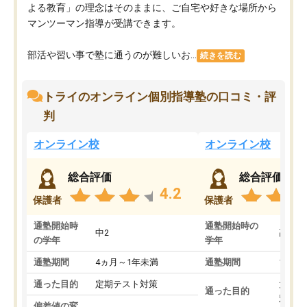
よる教育」の理念はそのままに、ご自宅や好きな場所から
マンツーマン指導が受講できます。
部活や習い事で塾に通うのが難しいお...
続きを読む
トライのオンライン個別指導塾の口コミ・評
判
オンライン校
オンライン校
総合評価
総合評価
4.2
保護者
保護者
通塾開始時
通塾開始時の
中2
高3
の学年
学年
通塾期間
4ヵ月～1年未満
通塾期間
1～3
通った目的
定期テスト対策
大学入
通った目的
対策
偏差値の変