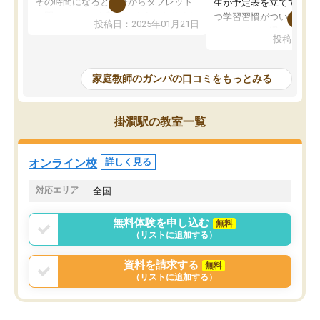
その時間になると自分からタブレット
生が予定表を立ててくれ
を開いてzoomを繋げるようになりまし
つ学習習慣がついてきま
投稿日：2025年01月21日
た！5科目なんでもOKなのもとても気
オンラインで週に一度の
投稿日：20
に入っています
指導が無い日も予定表に
成績もだいぶ下の方でしたが、通い始
したり、LINEでわから
めて1年ほどだった今では平均点以上の
問できるのでとても助か
家庭教師のガンバの口コミをもっとみる
科目が増えてきました！あと1年受験ま
であるので無料の週末教室を使用しな
がら頑張って欲しいと思います！
掛澗駅の教室一覧
オンライン校
詳しく見る
対応エリア
全国
無料体験を申し込む
無料
（リストに追加する）
資料を請求する
無料
（リストに追加する）