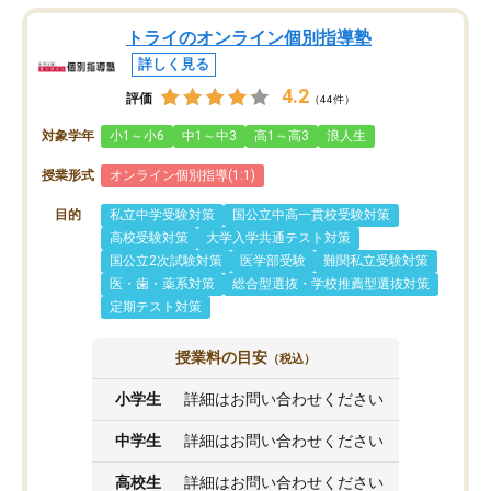
トライのオンライン個別指導塾
詳しく見る
4.2
評価
（44件）
対象学年
小1～小6
中1～中3
高1～高3
浪人生
授業形式
オンライン個別指導(1:1)
目的
私立中学受験対策
国公立中高一貫校受験対策
高校受験対策
大学入学共通テスト対策
国公立2次試験対策
医学部受験
難関私立受験対策
医・歯・薬系対策
総合型選抜・学校推薦型選抜対策
定期テスト対策
授業料の目安
（税込）
小学生
詳細はお問い合わせください
中学生
詳細はお問い合わせください
高校生
詳細はお問い合わせください