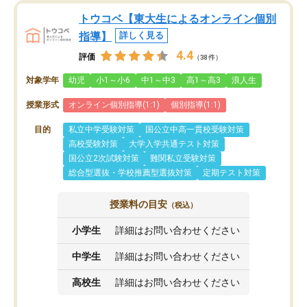
トウコベ【東大生によるオンライン個別
指導】
詳しく見る
4.4
評価
（38件）
対象学年
幼児
小1～小6
中1～中3
高1～高3
浪人生
授業形式
オンライン個別指導(1:1)
個別指導(1:1)
目的
私立中学受験対策
国公立中高一貫校受験対策
高校受験対策
大学入学共通テスト対策
国公立2次試験対策
難関私立受験対策
総合型選抜・学校推薦型選抜対策
定期テスト対策
授業料の目安
（税込）
小学生
詳細はお問い合わせください
中学生
詳細はお問い合わせください
高校生
詳細はお問い合わせください