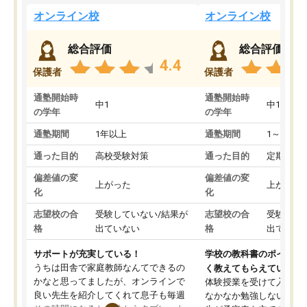
オンライン校
オンライン校
総合評価
総合評価
4.4
保護者
保護者
通塾開始時
通塾開始時
中1
中1
の学年
の学年
通塾期間
1年以上
通塾期間
1～3ヵ月
通った目的
高校受験対策
通った目的
定期テス
偏差値の変
偏差値の変
上がった
上がった
化
化
志望校の合
受験していない/結果が
志望校の合
受験して
格
出ていない
格
出ていな
サポートが充実している！
学校の教科書のポイント
うちは田舎で家庭教師なんてできるの
く教えてもらえている
かなと思ってましたが、オンラインで
体験授業を受けて入塾し
良い先生を紹介してくれて息子も毎週
なかなか勉強しない息子