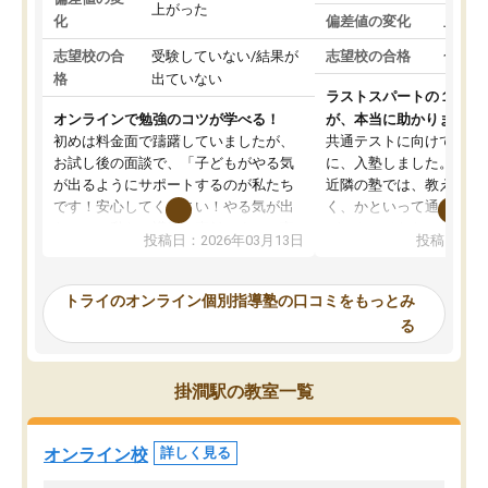
上がった
化
偏差値の変化
上がっ
志望校の合
受験していない/結果が
志望校の合格
合格し
格
出ていない
ラストスパートの１か月
オンラインで勉強のコツが学べる！
が、本当に助かりました
初めは料金面で躊躇していましたが、
共通テストに向けての追
お試し後の面談で、「子どもがやる気
に、入塾しました。田舎
が出るようにサポートするのが私たち
近隣の塾では、教えても
です！安心してください！やる気が出
く、かといって通うには
ないのは私たち講師の責任です」と言
が、トライならオンライ
投稿日：2026年03月13日
投稿日：20
ってくださり、確かに！と考えて、思
可能なので本当に助かり
い切って入塾しました。英語が苦手だ
テストの内容重視でした
ったんですが、学生の先生から学ぶこ
らないところをピンポイ
トライのオンライン個別指導塾の口コミをもっとみ
とで、勉強のコツみたいなものをつか
頂いて、とてもわかりや
る
み、徐々に成績が上がったらいいなと
していました。一生を左
思っていました。何が今足りないのか
スト、多少お金がかかっ
を的確に指導いただき、子どももびっ
思い切って入塾してよか
掛澗駅の教室一覧
くりするほど楽しんでやる気を持って
塾を受けています。狙い通り、少しず
つ成績も上がり、苦手意識も無くなっ
オンライン校
詳しく見る
てきたので、さらに苦手な数学も追加