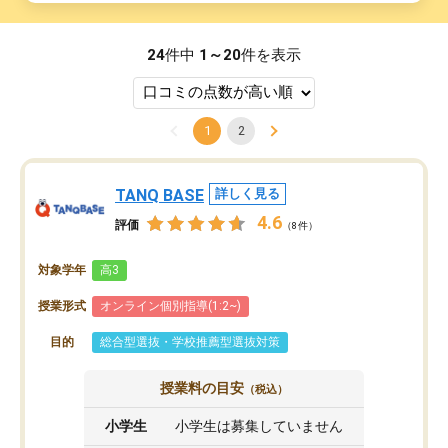
24
件中
1～20
件を表示
1
2
TANQ BASE
詳しく見る
4.6
評価
（8件）
対象学年
高3
授業形式
オンライン個別指導(1:2~)
目的
総合型選抜・学校推薦型選抜対策
授業料の目安
（税込）
小学生
小学生は募集していません