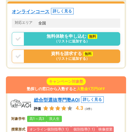
た。自分から学ぶ姿勢を
る勉強」から「目標のための勉強」へ
たい家庭には本当におす
意識が変わったことが、目標校への合
オンラインコース
詳しく見る
思います。
格に繋がったと思います。
対応エリア
全国
無料体験を申し込む
無料
（リストに追加する）
資料を請求する
無料
（リストに追加する）
キャンペーン対象塾
塾探しの窓口から入塾すると
入塾金1万円OFF
総合型選抜専門塾AOI
詳しく見る
4.3
評価
（3件）
対象学年
高1～高3
浪人生
授業形式
オンライン個別指導(1:1)
個別指導(1:1)
映像授業