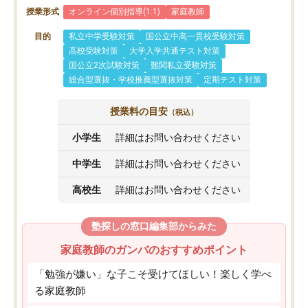
授業形式
オンライン個別指導(1:1)
家庭教師
目的
私立中学受験対策
国公立中高一貫校受験対策
高校受験対策
大学入学共通テスト対策
国公立2次試験対策
難関私立受験対策
総合型選抜・学校推薦型選抜対策
定期テスト対策
授業料の目安
（税込）
小学生
詳細はお問い合わせください
中学生
詳細はお問い合わせください
高校生
詳細はお問い合わせください
塾探しの窓口編集部からみた
家庭教師のガンバのおすすめポイント
「勉強が嫌い」な子こそ受けてほしい！楽しく学べ
る家庭教師