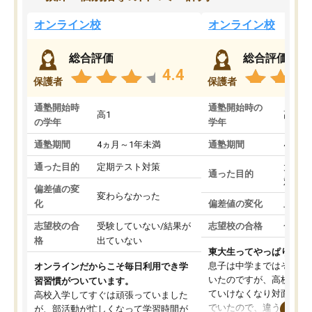
オンライン校
オンライン校
総合評価
総合評価
4.4
保護者
保護者
通塾開始時
通塾開始時の
高1
高3
の学年
学年
通塾期間
4ヵ月～1年未満
通塾期間
4ヵ月
通った目的
定期テスト対策
大学入
通った目的
対策
偏差値の変
変わらなかった
化
偏差値の変化
上がっ
志望校の合
受験していない/結果が
志望校の合格
合格し
格
出ていない
東大生ってやっぱりすご
息子は中学まではそこそ
オンラインだからこそ毎日利用でき学
いたのですが、高校に入
習習慣がついています。
ていけなくなり対面の塾
高校入学してすぐは頑張っていました
でいたので、違うアプロ
が、部活動が忙しくなって学習時間が