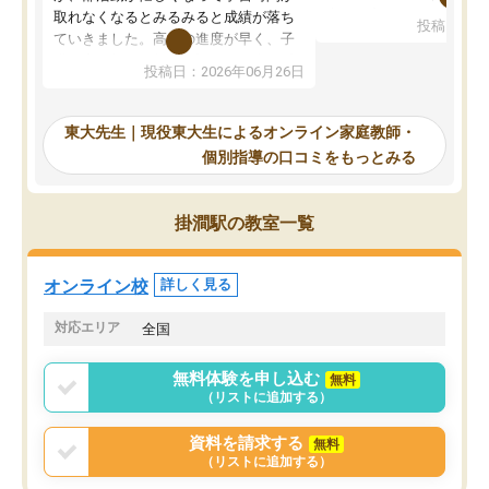
考えて入りました。地元
取れなくなるとみるみると成績が落ち
投稿日：20
で、当初は模試でD判定
ていきました。高校の進度が早く、子
していたのですが、やは
供も家に帰って勉強の話すると嫌な反
投稿日：2026年06月26日
験勉強に詳しく、先生か
応を示します。東大先生にお願いして
受け合格できました。ま
からは効率的な計画を先生が立ててく
自習室が毎日使えていつ
れるので、親としても安心です。毎日
東大先生｜現役東大生によるオンライン家庭教師・
るのが心強かったようで
使える自習室とかもあり、わからない
個別指導の口コミをもっとみる
謝です。
ところがあれば先生が回答してくれる
のも重宝しています。
掛澗駅の教室一覧
オンライン校
詳しく見る
対応エリア
全国
無料体験を申し込む
無料
（リストに追加する）
資料を請求する
無料
（リストに追加する）