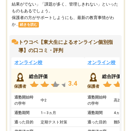
結果がでない」「課題が多く、管理しきれない」といった
ものもあるでしょう。
保護者の方がサポートしようにも、最新の教育事情がわ
か...
続きを読む
トウコベ【東大生によるオンライン個別指
導】の口コミ・評判
オンライン校
オンライン校
総合評価
総合評価
3.4
保護者
保護者
通塾開始時
通塾開始時
中2
高2
の学年
の学年
通塾期間
1～3ヵ月
通塾期間
4ヵ月～1
通った目的
定期テスト対策
通った目的
難関私立