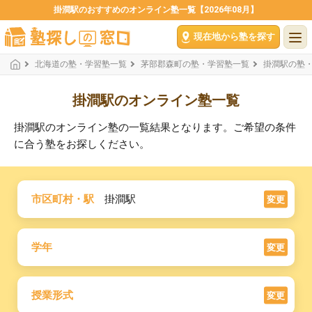
掛澗駅のおすすめのオンライン塾一覧【2026年08月】
現在地から塾を探す
北海道の塾・学習塾一覧
茅部郡森町の塾・学習塾一覧
掛澗駅の塾
掛澗駅のオンライン塾一覧
掛澗駅のオンライン塾の一覧結果となります。ご希望の条件
に合う塾をお探しください。
市区町村・駅
掛澗駅
変更
学年
変更
授業形式
変更