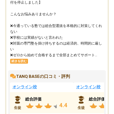
付を停止しました】
こんなお悩みありませんか？
❌今通っている塾では総合型選抜を本格的に対策してくれ
ない
❌学校には実績がないと言われた
❌対面の専門塾を掛け持ちするのは経済的、時間的に厳し
い
❌ゼロから始めて合格するまで全部まとめてサポート...
続きを読む
TANQ BASEの口コミ・評判
オンライン校
オンライン校
総合評価
総合評価
4.4
生徒
生徒