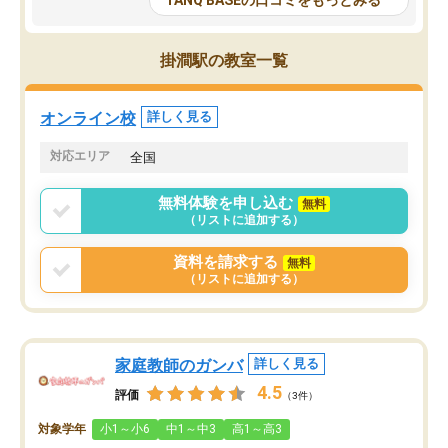
TANQ BASEの口コミをもっとみる
も目を通して頂ける。そのため多くの
接・小論文などの技術指
意見を聞くことができ、より良いもの
ション内容になっていま
を推敲することが可能だ。
選抜を通して将来自分が
掛澗駅の教室一覧
どの人も優しく、親身に接してくださ
のかといった人生設計・
るのでやる気も出て、良かったで
を社会人として働いてい
す！！
に考える事が出来る環境
オンライン校
詳しく見る
番の魅力だと思います。
い事が何もない所から社
対応エリア
全国
ポートを受け、学びたい
標を見つける事が出来ま
無料体験を申し込む
無料
（リストに追加する）
資料を請求する
無料
（リストに追加する）
家庭教師のガンバ
詳しく見る
4.5
評価
（3件）
対象学年
小1～小6
中1～中3
高1～高3