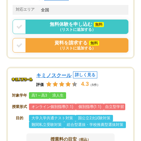
共有があり宿題もそちらで出される形
も合わなければチェンジ
でした。
娘は3科目ともずっと同
対応エリア
全国
2ヶ月で担当講師の方がお辞めになると
言う事で講師変更の申し出があり、あ
無料体験を申し込む
無料
まりに短期での変更だった為、塾に通
（リストに追加する）
う事にして退会しました。遅れも取り
戻せ、授業内容や講師の方は良かった
資料を請求する
無料
と思います。
（リストに追加する）
キミノスクール
詳しく見る
4.3
評価
（5件）
対象学年
高1～高3
浪人生
授業形式
オンライン個別指導(1:1)
個別指導(1:1)
自立型学習
目的
大学入学共通テスト対策
国公立2次試験対策
難関私立受験対策
総合型選抜・学校推薦型選抜対策
授業料の目安
（税込）