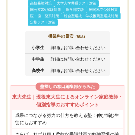
高校受験対策
大学入学共通テスト対策
国公立2次試験対策
医学部受験
難関私立受験対策
医・歯・薬系対策
総合型選抜・学校推薦型選抜対策
定期テスト対策
授業料の目安
（税込）
小学生
詳細はお問い合わせください
中学生
詳細はお問い合わせください
高校生
詳細はお問い合わせください
塾探しの窓口編集部からみた
東大先生｜現役東大生によるオンライン家庭教師・
個別指導のおすすめポイント
成果につながる努力の仕方を教える塾！伸び悩む生
徒にもおすすめ
さらば、サボり癖！柔軟な受講計画で勉強習慣の確