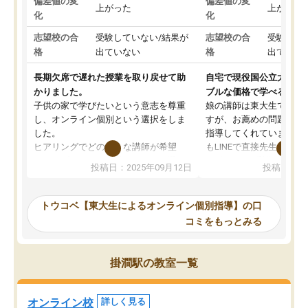
偏差値の変
偏差値の変
上がった
上がった
化
化
志望校の合
受験していない/結果が
志望校の合
受験して
格
出ていない
格
出ていな
長期欠席で遅れた授業を取り戻せて助
自宅で現役国公立大学生
かりました。
ブルな価格で学べる
子供の家で学びたいという意志を尊重
娘の講師は東大生では無
し、オンライン個別という選択をしま
すが、お薦めの問題集や
した。
指導してくれています。2
ヒアリングでどのような講師が希望
もLINEで直接先生に質問
か、オプションは付帯するかなど選ぶ
教科でも)。受講科目や
投稿日：2025年09月12日
投稿日：20
事が出来ました。
めれるので、個人に合っ
講師とのマッチング後講師との初回ミ
ると思います。カリキュ
ーティングを行い、その講師で良いか
いなのがあり(有料)、受
トウコベ【東大生によるオンライン個別指導】の口
他の講師を希望するか子供との相性も
ことをどんなスケジュー
コミをもっとみる
見てから講師を決定する事ができま
くか相談したのですが、
す。
ち期待したものではなく
うちの子は、初回面談の講師の方で決
内容でした。それでも明
掛澗駅の教室一覧
定しました。
やる気も出ましたし、苦
くなってきたようなので
オンラインツールを使用した単語帳の
お願いして良かったと思
オンライン校
詳しく見る