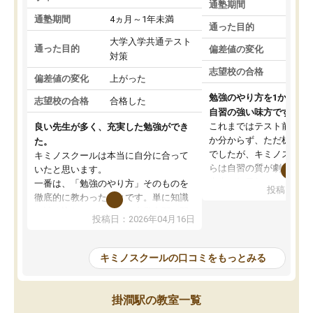
通塾期間
通塾期間
4ヵ月～1年未満
通った目的
大学入学共通テスト
通った目的
偏差値の変化
対策
志望校の合格
偏差値の変化
上がった
勉強のやり方を1から教
志望校の合格
合格した
自習の強い味方です。
これまではテスト前に何
良い先生が多く、充実した勉強ができ
か分からず、ただ机に座
た。
でしたが、キミノスクー
キミノスクールは本当に自分に合って
らは自習の質が劇的に変
いたと思います。
先生が毎日何をすべきか
一番は、「勉強のやり方」そのものを
投稿日：20
を明確にしてくれるので
徹底的に教わったことです。単に知識
ずに学習に取り組めるよ
を詰め込むのではなく、自学自習の習
投稿日：2026年04月16日
が一番の収穫です。
慣が身につくよう並走してくれるの
授業で教えてもらうとい
で、通塾日以外も机に向かうのが苦で
の仕方をコーチングして
はなくなりました。
キミノスクールの口コミをもっとみる
ルなので、家での学習習
身につきました。結果と
講師の方との距離も近く、親身なコー
た英語の偏差値が10以上
チングのおかげで、停滞期もモチベー
掛澗駅の教室一覧
していた公立高校に無事
ションを維持できました。「やらされ