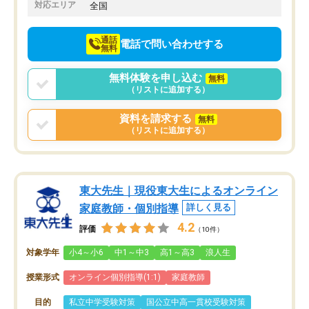
でお願いしました。来年の高校受験に
対応エリア
全国
向けて頑張っています。
通話
電話で問い合わせする
無料
無料体験を申し込む
無料
（リストに追加する）
資料を請求する
無料
（リストに追加する）
東大先生｜現役東大生によるオンライン
家庭教師・個別指導
詳しく見る
4.2
評価
（10件）
対象学年
小4～小6
中1～中3
高1～高3
浪人生
授業形式
オンライン個別指導(1:1)
家庭教師
目的
私立中学受験対策
国公立中高一貫校受験対策