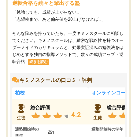
逆転合格を続々と輩出する塾
「勉強しても、成績が上がらない…」
「志望校まで、あと偏差値を20上げなければ…」
そんな悩みを持っていたら、一度キミノスクールに相談し
てください。キミノスクールは、緻密な戦略性を持つオー
ダーメイドのカリキュラムと、効果実証済みの勉強法をは
じめとする独自の指導メソッドで、数々の成績アップ・逆
転合格...
続きを読む
キミノスクールの口コミ・評判
柏校
オンラインコース
総合評価
総合評価
4.2
生徒
生徒
通塾開始時の
通塾開始時の学年
中
高1
学年