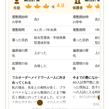
4.0
生徒
保護者
通塾開始時
通塾開始時
高3
高2
の学年
の学年
通塾期間
4ヵ月～1年未満
通塾期間
1年以上
総合型選抜・学校推薦
総合型選
通った目的
通った目的
型選抜対策
型選抜対
偏差値の変
偏差値の変
上がった
上がった
化
化
志望校の合
志望校の合
合格した
合格した
格
格
フルオーダーメイドで一人一人に向き
今までの塾になかったA
AO入試専門塾に息子を
合ってくれる
った理由は、息子が高校
私の場合、先生との相性が良く、プラ
への入試に入る時期に差
イベートなことから勉強のことまで幅
に、AO入試の存在を息
広く相談にのってくれました。ビジネ
してもその制度で合格し
ス的な付き合いでなく、その人の人間
投稿日：20
たことから、AOIに入塾
性までを適切に把握し、むきあってい