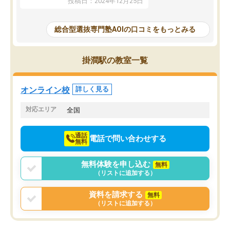
投稿日：2024年12月25日
思いました。
るなぁと強く感じることできました。
AOIでは、カウンセリン
また、他の先生の意見も聞いてみたい
で、AO入試を改めて知
と相談すると、他の先生も紹介してく
総合型選抜専門塾AOIの口コミをもっとみる
それに対しての具体的な
ださり、客観的なアドバイスもいただ
ことでした。更に子供の
くことができました（志望理由・自己
る適正等についても詳し
PR等の添削において）。そして、なに
掛澗駅の教室一覧
でき、メンターの方々も
より自習室が解放されている点がよか
けてらっしゃいますので
ったです。友達と好きな時間に自習
せることができました。
し、お互いを高めあえる環境がありま
オンライン校
詳しく見る
した。
対応エリア
全国
通話
電話で問い合わせする
無料
無料体験を申し込む
無料
（リストに追加する）
資料を請求する
無料
（リストに追加する）