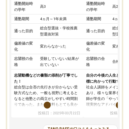
通塾開始時
通塾開始時
高3
高2
の学年
の学年
通塾期間
4ヵ月～1年未満
通塾期間
4ヵ月～1
総合型選抜・学校推薦
総合型選
通った目的
通った目的
型選抜対策
型選抜対
偏差値の変
偏差値の変
変わらなかった
変わらな
化
化
志望校の合
受験していない/結果が
志望校の合
合格した
格
出ていない
格
志望動機などの書類の添削が丁寧でし
自分の今後の人生と真剣
た！
標に向かって行動できる
総合型は合否の先行きが分からない受
社会人講師をメインとし
験方式なため、一般も視野に考えると
あり、様々な業界を経験
なると他塾との両立がしやすい時間割
師が学生の「やってみた
りであった。また授業料もとても良か
現実的なアドバイスを行
った。
す。基本応援ベースなの
投稿日：2025年03月22日
投稿日：20
総合型の多くの塾は大学生が見ること
分野について学生知識で
が多いが、はたらく部総合型コースは
い部分まで深ぼる事が出
大学生の目だけでなく、数人の大人に
総合型選抜対策として志