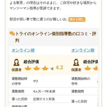
よる教育」の理念はそのままに、ご自宅や好きな場所から
マンツーマン指導が受講できます。
部活や習い事で塾に通うのが難しいお...
続きを読む
トライのオンライン個別指導塾の口コミ・評
判
オンライン校
オンライン校
総合評価
総合評価
4.2
保護者
保護者
通塾開始時
通塾開始時の
中2
高3
の学年
学年
通塾期間
4ヵ月～1年未満
通塾期間
1～3
通った目的
定期テスト対策
大学入
通った目的
対策
偏差値の変