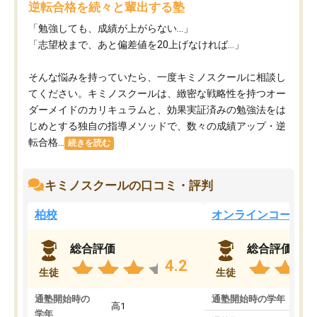
逆転合格を続々と輩出する塾
「勉強しても、成績が上がらない…」
「志望校まで、あと偏差値を20上げなければ…」
そんな悩みを持っていたら、一度キミノスクールに相談し
てください。キミノスクールは、緻密な戦略性を持つオー
ダーメイドのカリキュラムと、効果実証済みの勉強法をは
じめとする独自の指導メソッドで、数々の成績アップ・逆
転合格...
続きを読む
キミノスクールの口コミ・評判
柏校
オンラインコース
総合評価
総合評価
4.2
生徒
生徒
通塾開始時の
通塾開始時の学年
中
高1
学年