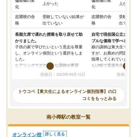
偏差値の変
偏差値の変
上がった
上がった
化
化
志望校の合
受験していない/結果が
志望校の合
受験して
格
出ていない
格
出ていな
長期欠席で遅れた授業を取り戻せて助
自宅で現役国公立大学生
かりました。
ブルな価格で学べる
子供の家で学びたいという意志を尊重
娘の講師は東大生では無
し、オンライン個別という選択をしま
すが、お薦めの問題集や
した。
指導してくれています。2
ヒアリングでどのような講師が希望
もLINEで直接先生に質問
か、オプションは付帯するかなど選ぶ
教科でも)。受講科目や
投稿日：2025年09月12日
投稿日：20
事が出来ました。
めれるので、個人に合っ
講師とのマッチング後講師との初回ミ
ると思います。カリキュ
ーティングを行い、その講師で良いか
いなのがあり(有料)、受
トウコベ【東大生によるオンライン個別指導】の口
他の講師を希望するか子供との相性も
ことをどんなスケジュー
コミをもっとみる
見てから講師を決定する事ができま
くか相談したのですが、
す。
ち期待したものではなく
うちの子は、初回面談の講師の方で決
内容でした。それでも明
南小樽駅の教室一覧
定しました。
やる気も出ましたし、苦
くなってきたようなので
オンラインツールを使用した単語帳の
お願いして良かったと思
オンライン校
詳しく見る