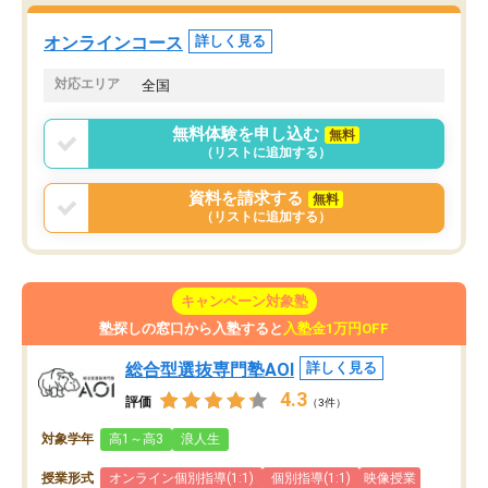
た。自分から学ぶ姿勢を
る勉強」から「目標のための勉強」へ
たい家庭には本当におす
意識が変わったことが、目標校への合
オンラインコース
詳しく見る
思います。
格に繋がったと思います。
対応エリア
全国
無料体験を申し込む
無料
（リストに追加する）
資料を請求する
無料
（リストに追加する）
キャンペーン対象塾
塾探しの窓口から入塾すると
入塾金1万円OFF
総合型選抜専門塾AOI
詳しく見る
4.3
評価
（3件）
対象学年
高1～高3
浪人生
授業形式
オンライン個別指導(1:1)
個別指導(1:1)
映像授業