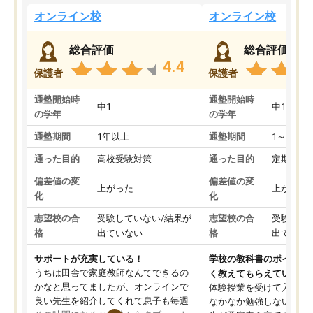
オンライン校
オンライン校
総合評価
総合評価
4.4
保護者
保護者
通塾開始時
通塾開始時
中1
中1
の学年
の学年
通塾期間
1年以上
通塾期間
1～3ヵ月
通った目的
高校受験対策
通った目的
定期テス
偏差値の変
偏差値の変
上がった
上がった
化
化
志望校の合
受験していない/結果が
志望校の合
受験して
格
出ていない
格
出ていな
サポートが充実している！
学校の教科書のポイント
うちは田舎で家庭教師なんてできるの
く教えてもらえている
かなと思ってましたが、オンラインで
体験授業を受けて入塾し
良い先生を紹介してくれて息子も毎週
なかなか勉強しない息子