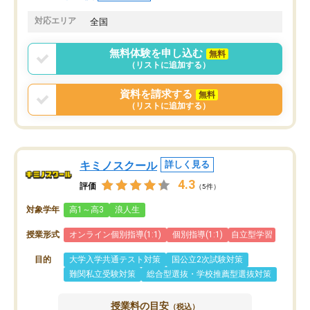
共有があり宿題もそちらで出される形
も合わなければチェンジ
でした。
娘は3科目ともずっと同
対応エリア
全国
2ヶ月で担当講師の方がお辞めになると
言う事で講師変更の申し出があり、あ
無料体験を申し込む
無料
まりに短期での変更だった為、塾に通
（リストに追加する）
う事にして退会しました。遅れも取り
戻せ、授業内容や講師の方は良かった
資料を請求する
無料
と思います。
（リストに追加する）
キミノスクール
詳しく見る
4.3
評価
（5件）
対象学年
高1～高3
浪人生
授業形式
オンライン個別指導(1:1)
個別指導(1:1)
自立型学習
目的
大学入学共通テスト対策
国公立2次試験対策
難関私立受験対策
総合型選抜・学校推薦型選抜対策
授業料の目安
（税込）