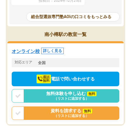
投稿日：2024年12月25日
思いました。
るなぁと強く感じることできました。
AOIでは、カウンセリン
また、他の先生の意見も聞いてみたい
で、AO入試を改めて知
と相談すると、他の先生も紹介してく
総合型選抜専門塾AOIの口コミをもっとみる
それに対しての具体的な
ださり、客観的なアドバイスもいただ
ことでした。更に子供の
くことができました（志望理由・自己
る適正等についても詳し
PR等の添削において）。そして、なに
南小樽駅の教室一覧
でき、メンターの方々も
より自習室が解放されている点がよか
けてらっしゃいますので
ったです。友達と好きな時間に自習
せることができました。
し、お互いを高めあえる環境がありま
オンライン校
詳しく見る
した。
対応エリア
全国
通話
電話で問い合わせする
無料
無料体験を申し込む
無料
（リストに追加する）
資料を請求する
無料
（リストに追加する）