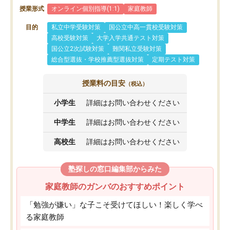
授業形式
オンライン個別指導(1:1)
家庭教師
目的
私立中学受験対策
国公立中高一貫校受験対策
高校受験対策
大学入学共通テスト対策
国公立2次試験対策
難関私立受験対策
総合型選抜・学校推薦型選抜対策
定期テスト対策
授業料の目安
（税込）
小学生
詳細はお問い合わせください
中学生
詳細はお問い合わせください
高校生
詳細はお問い合わせください
塾探しの窓口編集部からみた
家庭教師のガンバのおすすめポイント
「勉強が嫌い」な子こそ受けてほしい！楽しく学べ
る家庭教師