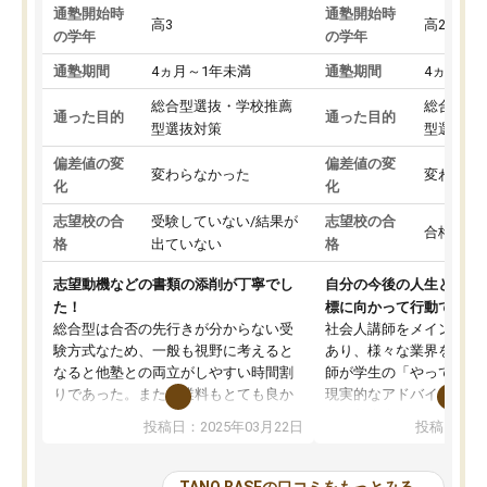
通塾開始時
通塾開始時
高3
高2
の学年
の学年
通塾期間
4ヵ月～1年未満
通塾期間
4ヵ月～1
総合型選抜・学校推薦
総合型選
通った目的
通った目的
型選抜対策
型選抜対
偏差値の変
偏差値の変
変わらなかった
変わらな
化
化
志望校の合
受験していない/結果が
志望校の合
合格した
格
出ていない
格
志望動機などの書類の添削が丁寧でし
自分の今後の人生と真剣
た！
標に向かって行動できる
総合型は合否の先行きが分からない受
社会人講師をメインとし
験方式なため、一般も視野に考えると
あり、様々な業界を経験
なると他塾との両立がしやすい時間割
師が学生の「やってみた
りであった。また授業料もとても良か
現実的なアドバイスを行
った。
す。基本応援ベースなの
投稿日：2025年03月22日
投稿日：20
総合型の多くの塾は大学生が見ること
分野について学生知識で
が多いが、はたらく部総合型コースは
い部分まで深ぼる事が出
大学生の目だけでなく、数人の大人に
総合型選抜対策として志