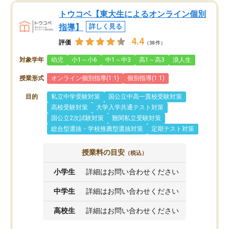
トウコベ【東大生によるオンライン個別
指導】
詳しく見る
4.4
評価
（38件）
対象学年
幼児
小1～小6
中1～中3
高1～高3
浪人生
授業形式
オンライン個別指導(1:1)
個別指導(1:1)
目的
私立中学受験対策
国公立中高一貫校受験対策
高校受験対策
大学入学共通テスト対策
国公立2次試験対策
難関私立受験対策
総合型選抜・学校推薦型選抜対策
定期テスト対策
授業料の目安
（税込）
小学生
詳細はお問い合わせください
中学生
詳細はお問い合わせください
高校生
詳細はお問い合わせください