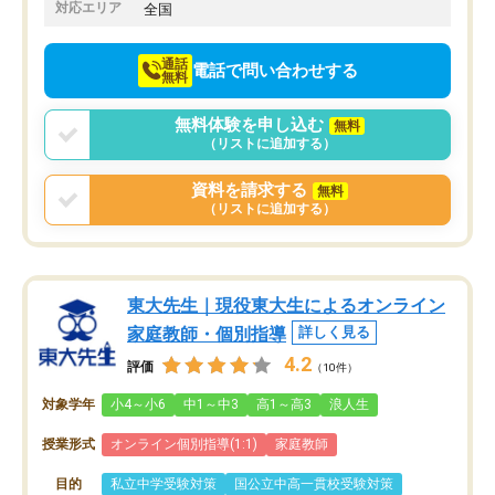
でお願いしました。来年の高校受験に
対応エリア
全国
向けて頑張っています。
通話
電話で問い合わせする
無料
無料体験を申し込む
無料
（リストに追加する）
資料を請求する
無料
（リストに追加する）
東大先生｜現役東大生によるオンライン
家庭教師・個別指導
詳しく見る
4.2
評価
（10件）
対象学年
小4～小6
中1～中3
高1～高3
浪人生
授業形式
オンライン個別指導(1:1)
家庭教師
目的
私立中学受験対策
国公立中高一貫校受験対策