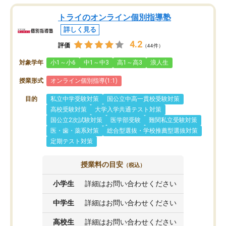
トライのオンライン個別指導塾
詳しく見る
4.2
評価
（44件）
対象学年
小1～小6
中1～中3
高1～高3
浪人生
授業形式
オンライン個別指導(1:1)
目的
私立中学受験対策
国公立中高一貫校受験対策
高校受験対策
大学入学共通テスト対策
国公立2次試験対策
医学部受験
難関私立受験対策
医・歯・薬系対策
総合型選抜・学校推薦型選抜対策
定期テスト対策
授業料の目安
（税込）
小学生
詳細はお問い合わせください
中学生
詳細はお問い合わせください
高校生
詳細はお問い合わせください