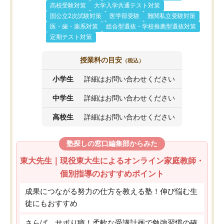
高校受験対策
大学入学共通テスト対策
国公立2次試験対策
医学部受験
難関私立受験対策
医・歯・薬系対策
総合型選抜・学校推薦型選抜対策
定期テスト対策
授業料の目安
（税込）
小学生
詳細はお問い合わせください
中学生
詳細はお問い合わせください
高校生
詳細はお問い合わせください
塾探しの窓口編集部からみた
東大先生｜現役東大生によるオンライン家庭教師・
個別指導のおすすめポイント
成果につながる努力の仕方を教える塾！伸び悩む生
徒にもおすすめ
さらば、サボり癖！柔軟な受講計画で勉強習慣の確