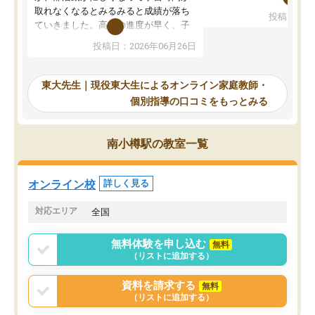
考えて入りました。地元
取れなくなるとみるみると成績が落ち
投稿日：20
で、当初は模試でD判定
ていきました。高校の進度が早く、子
していたのですが、やは
供も家に帰って勉強の話すると嫌な反
投稿日：2026年06月26日
験勉強に詳しく、先生か
応を示します。東大先生にお願いして
受け合格できました。ま
からは効率的な計画を先生が立ててく
自習室が毎日使えていつ
れるので、親としても安心です。毎日
東大先生｜現役東大生によるオンライン家庭教師・
るのが心強かったようで
使える自習室とかもあり、わからない
個別指導の口コミをもっとみる
謝です。
ところがあれば先生が回答してくれる
のも重宝しています。
南小樽駅の教室一覧
オンライン校
詳しく見る
対応エリア
全国
無料体験を申し込む
無料
（リストに追加する）
資料を請求する
無料
（リストに追加する）