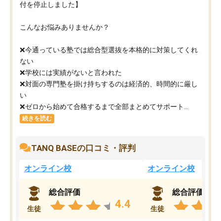
付を停止しました】
こんなお悩みありませんか？
❌今通っている塾では総合型選抜を本格的に対策してくれ
ない
❌学校には実績がないと言われた
❌対面の専門塾を掛け持ちするのは経済的、時間的に厳し
い
❌ゼロから始めて合格するまで全部まとめてサポート...
続きを読む
TANQ BASEの口コミ・評判
オンライン校
オンライン校
総合評価
総合評価
4.4
生徒
生徒