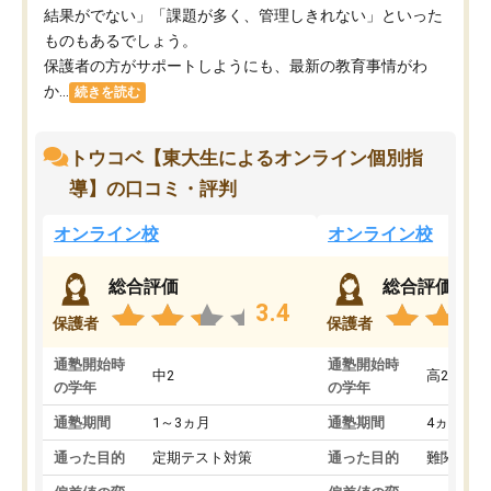
結果がでない」「課題が多く、管理しきれない」といった
ものもあるでしょう。
保護者の方がサポートしようにも、最新の教育事情がわ
か...
続きを読む
トウコベ【東大生によるオンライン個別指
導】の口コミ・評判
オンライン校
オンライン校
総合評価
総合評価
3.4
保護者
保護者
通塾開始時
通塾開始時
中2
高2
の学年
の学年
通塾期間
1～3ヵ月
通塾期間
4ヵ月～1
通った目的
定期テスト対策
通った目的
難関私立