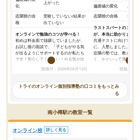
上がった
化
偏差値の変化
上がっ
志望校の合
受験していない/結果が
志望校の合格
合格し
格
出ていない
ラストスパートの１か月
オンラインで勉強のコツが学べる！
が、本当に助かりました
初めは料金面で躊躇していましたが、
共通テストに向けての追
お試し後の面談で、「子どもがやる気
に、入塾しました。田舎
が出るようにサポートするのが私たち
近隣の塾では、教えても
です！安心してください！やる気が出
く、かといって通うには
ないのは私たち講師の責任です」と言
が、トライならオンライ
投稿日：2026年03月13日
投稿日：20
ってくださり、確かに！と考えて、思
可能なので本当に助かり
い切って入塾しました。英語が苦手だ
テストの内容重視でした
ったんですが、学生の先生から学ぶこ
らないところをピンポイ
トライのオンライン個別指導塾の口コミをもっとみ
とで、勉強のコツみたいなものをつか
頂いて、とてもわかりや
る
み、徐々に成績が上がったらいいなと
していました。一生を左
思っていました。何が今足りないのか
スト、多少お金がかかっ
を的確に指導いただき、子どももびっ
思い切って入塾してよか
南小樽駅の教室一覧
くりするほど楽しんでやる気を持って
塾を受けています。狙い通り、少しず
つ成績も上がり、苦手意識も無くなっ
オンライン校
詳しく見る
てきたので、さらに苦手な数学も追加