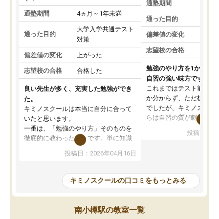
通塾期間
通塾期間
4ヵ月～1年未満
通った目的
大学入学共通テスト
通った目的
偏差値の変化
対策
志望校の合格
偏差値の変化
上がった
勉強のやり方を1から教
志望校の合格
合格した
自習の強い味方です。
これまではテスト前に何
良い先生が多く、充実した勉強ができ
か分からず、ただ机に座
た。
でしたが、キミノスクー
キミノスクールは本当に自分に合って
らは自習の質が劇的に変
いたと思います。
先生が毎日何をすべきか
一番は、「勉強のやり方」そのものを
投稿日：20
を明確にしてくれるので
徹底的に教わったことです。単に知識
ずに学習に取り組めるよ
を詰め込むのではなく、自学自習の習
投稿日：2026年04月16日
が一番の収穫です。
慣が身につくよう並走してくれるの
授業で教えてもらうとい
で、通塾日以外も机に向かうのが苦で
の仕方をコーチングして
はなくなりました。
キミノスクールの口コミをもっとみる
ルなので、家での学習習
身につきました。結果と
講師の方との距離も近く、親身なコー
た英語の偏差値が10以上
チングのおかげで、停滞期もモチベー
南小樽駅の教室一覧
していた公立高校に無事
ションを維持できました。「やらされ