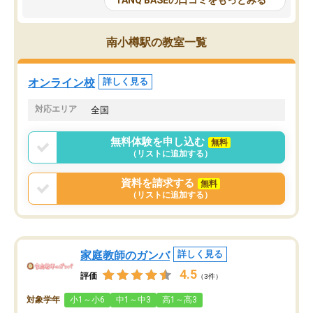
TANQ BASEの口コミをもっとみる
も目を通して頂ける。そのため多くの
接・小論文などの技術指
意見を聞くことができ、より良いもの
ション内容になっていま
を推敲することが可能だ。
選抜を通して将来自分が
南小樽駅の教室一覧
どの人も優しく、親身に接してくださ
のかといった人生設計・
るのでやる気も出て、良かったで
を社会人として働いてい
す！！
に考える事が出来る環境
オンライン校
詳しく見る
番の魅力だと思います。
い事が何もない所から社
対応エリア
全国
ポートを受け、学びたい
標を見つける事が出来ま
無料体験を申し込む
無料
（リストに追加する）
資料を請求する
無料
（リストに追加する）
家庭教師のガンバ
詳しく見る
4.5
評価
（3件）
対象学年
小1～小6
中1～中3
高1～高3