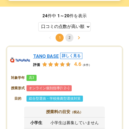
24
件中
1～20
件を表示
1
2
TANQ BASE
詳しく見る
4.6
評価
（8件）
対象学年
高3
授業形式
オンライン個別指導(1:2~)
目的
総合型選抜・学校推薦型選抜対策
授業料の目安
（税込）
小学生
小学生は募集していません