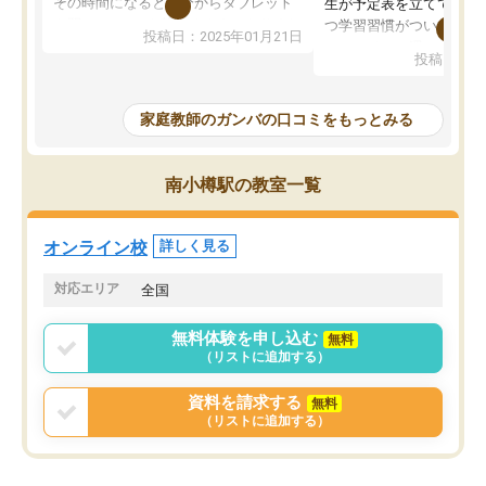
その時間になると自分からタブレット
生が予定表を立ててくれ
を開いてzoomを繋げるようになりまし
つ学習習慣がついてきま
投稿日：2025年01月21日
た！5科目なんでもOKなのもとても気
オンラインで週に一度の
投稿日：20
に入っています
指導が無い日も予定表に
成績もだいぶ下の方でしたが、通い始
したり、LINEでわから
めて1年ほどだった今では平均点以上の
問できるのでとても助か
家庭教師のガンバの口コミをもっとみる
科目が増えてきました！あと1年受験ま
であるので無料の週末教室を使用しな
がら頑張って欲しいと思います！
南小樽駅の教室一覧
オンライン校
詳しく見る
対応エリア
全国
無料体験を申し込む
無料
（リストに追加する）
資料を請求する
無料
（リストに追加する）