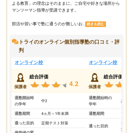
よる教育」の理念はそのままに、ご自宅や好きな場所から
マンツーマン指導が受講できます。
部活や習い事で塾に通うのが難しいお...
続きを読む
トライのオンライン個別指導塾の口コミ・評
判
オンライン校
オンライン校
総合評価
総合評価
4.2
保護者
保護者
通塾開始時
通塾開始時の
中2
高3
の学年
学年
通塾期間
4ヵ月～1年未満
通塾期間
1～3
通った目的
定期テスト対策
大学入
通った目的
対策
偏差値の変