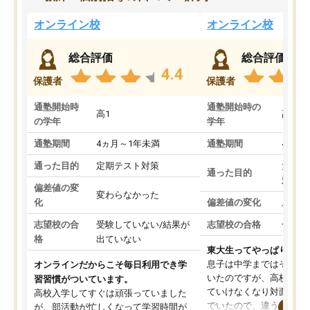
オンライン校
オンライン校
総合評価
総合評価
4.4
保護者
保護者
通塾開始時
通塾開始時の
高1
高3
の学年
学年
通塾期間
4ヵ月～1年未満
通塾期間
4ヵ月
通った目的
定期テスト対策
大学入
通った目的
対策
偏差値の変
変わらなかった
化
偏差値の変化
上がっ
志望校の合
受験していない/結果が
志望校の合格
合格し
格
出ていない
東大生ってやっぱりすご
息子は中学まではそこそ
オンラインだからこそ毎日利用でき学
いたのですが、高校に入
習習慣がついています。
ていけなくなり対面の塾
高校入学してすぐは頑張っていました
でいたので、違うアプロ
が、部活動が忙しくなって学習時間が