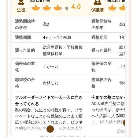
4.0
生徒
保護者
通塾開始時
通塾開始時
高3
高2
の学年
の学年
通塾期間
4ヵ月～1年未満
通塾期間
1年以上
総合型選抜・学校推薦
総合型選
通った目的
通った目的
型選抜対策
型選抜対
偏差値の変
偏差値の変
上がった
上がった
化
化
志望校の合
志望校の合
合格した
合格した
格
格
フルオーダーメイドで一人一人に向き
今までの塾になかったA
AO入試専門塾に息子を
合ってくれる
った理由は、息子が高校
私の場合、先生との相性が良く、プラ
への入試に入る時期に差
イベートなことから勉強のことまで幅
に、AO入試の存在を息
広く相談にのってくれました。ビジネ
してもその制度で合格し
ス的な付き合いでなく、その人の人間
投稿日：20
たことから、AOIに入塾
性までを適切に把握し、むきあってい