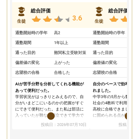
総合評価
総合評価
3.6
生徒
生徒
通塾開始時の学年
高2
通塾開始時の学年
中
通塾期間
1年以上
通塾期間
通った目的
難関私立受験対策
通った目的
偏差値の変化
上がった
偏差値の変化
志望校の合格
合格した
志望校の合格
AIが苦手分野を分析してくれる機能が
自分のペースで効率よく
あって便利だった。
れました。
学習状況がはっきりとみえるので、自
中学3年の5月から数学・
分がいまどこにいるのかの把握がすぐ
社会の4教科で利用し、偏
にできて便利だった。また私は部活に
高校に合格できました。
入っていたが難なく両立できて学力で
に固められる点が魅力で
も部活でも結果を残すことができてよ
れる「ウォームアップ」
投稿日：2026年07月10日
投稿日：20
かった。また問題演習の際に、自分が
項目のおかげで、手軽に
一度間違えた問題を繰り返し学習でき
せられます。何度も間違