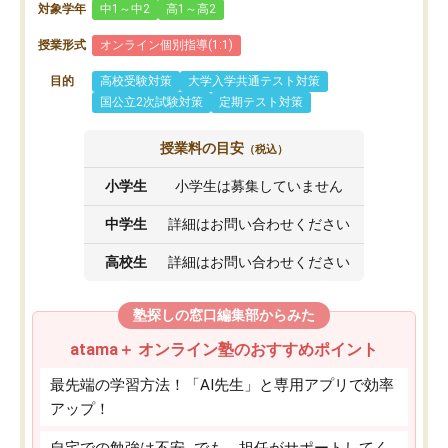
対象学年
中1～中2
高1～高2
授業形式
オンライン個別指導(1:1)
目的
高校受験対策
大学入学共通テスト対策
国公立2次試験対策
定期テスト対策
授業料の目安
（税込）
小学生
小学生は募集していません
中学生
詳細はお問い合わせください
高校生
詳細はお問い合わせください
塾探しの窓口編集部からみた
atama＋ オンライン塾のおすすめポイント
最先端の学習方法！「AI先生」と専用アプリで効率
アップ！
自宅での勉強は不安…でも、担任がサポートしてく