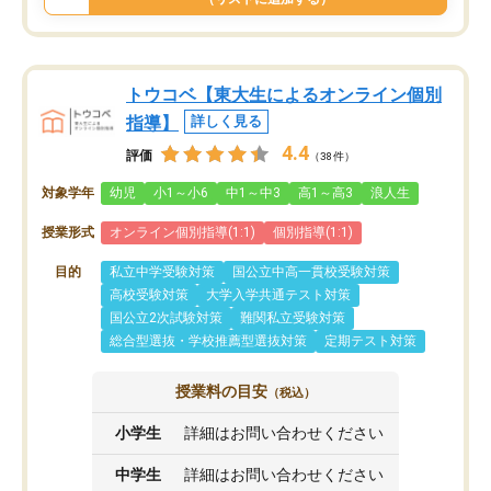
トウコベ【東大生によるオンライン個別
指導】
詳しく見る
4.4
評価
（38件）
対象学年
幼児
小1～小6
中1～中3
高1～高3
浪人生
授業形式
オンライン個別指導(1:1)
個別指導(1:1)
目的
私立中学受験対策
国公立中高一貫校受験対策
高校受験対策
大学入学共通テスト対策
国公立2次試験対策
難関私立受験対策
総合型選抜・学校推薦型選抜対策
定期テスト対策
授業料の目安
（税込）
小学生
詳細はお問い合わせください
中学生
詳細はお問い合わせください