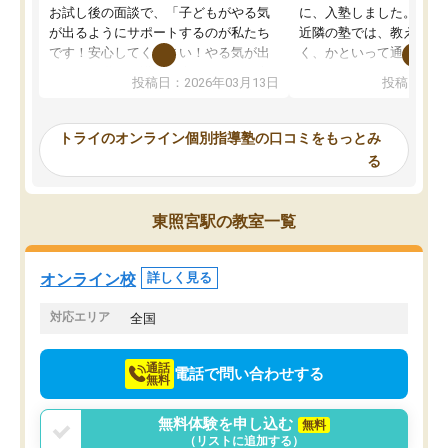
お試し後の面談で、「子どもがやる気
に、入塾しました。田舎
が出るようにサポートするのが私たち
近隣の塾では、教えても
です！安心してください！やる気が出
く、かといって通うには
ないのは私たち講師の責任です」と言
が、トライならオンライ
投稿日：2026年03月13日
投稿日：20
ってくださり、確かに！と考えて、思
可能なので本当に助かり
い切って入塾しました。英語が苦手だ
テストの内容重視でした
ったんですが、学生の先生から学ぶこ
らないところをピンポイ
トライのオンライン個別指導塾の口コミをもっとみ
とで、勉強のコツみたいなものをつか
頂いて、とてもわかりや
る
み、徐々に成績が上がったらいいなと
していました。一生を左
思っていました。何が今足りないのか
スト、多少お金がかかっ
を的確に指導いただき、子どももびっ
思い切って入塾してよか
東照宮駅の教室一覧
くりするほど楽しんでやる気を持って
塾を受けています。狙い通り、少しず
つ成績も上がり、苦手意識も無くなっ
オンライン校
詳しく見る
てきたので、さらに苦手な数学も追加
でお願いしました。来年の高校受験に
対応エリア
全国
向けて頑張っています。
通話
電話で問い合わせする
無料
無料体験を申し込む
無料
（リストに追加する）