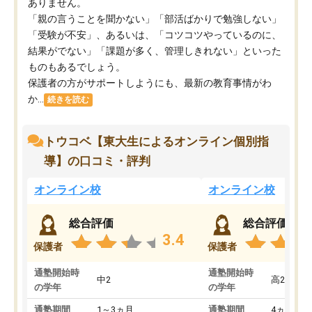
ありません。
「親の言うことを聞かない」「部活ばかりで勉強しない」
「受験が不安」、あるいは、「コツコツやっているのに、
結果がでない」「課題が多く、管理しきれない」といった
ものもあるでしょう。
保護者の方がサポートしようにも、最新の教育事情がわ
か...
続きを読む
トウコベ【東大生によるオンライン個別指
導】の口コミ・評判
オンライン校
オンライン校
総合評価
総合評価
3.4
保護者
保護者
通塾開始時
通塾開始時
中2
高2
の学年
の学年
通塾期間
1～3ヵ月
通塾期間
4ヵ月～1