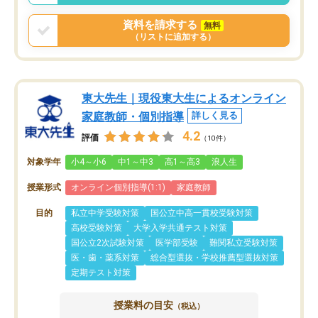
資料を請求する
無料
（リストに追加する）
東大先生｜現役東大生によるオンライン
家庭教師・個別指導
詳しく見る
4.2
評価
（10件）
対象学年
小4～小6
中1～中3
高1～高3
浪人生
授業形式
オンライン個別指導(1:1)
家庭教師
目的
私立中学受験対策
国公立中高一貫校受験対策
高校受験対策
大学入学共通テスト対策
国公立2次試験対策
医学部受験
難関私立受験対策
医・歯・薬系対策
総合型選抜・学校推薦型選抜対策
定期テスト対策
授業料の目安
（税込）