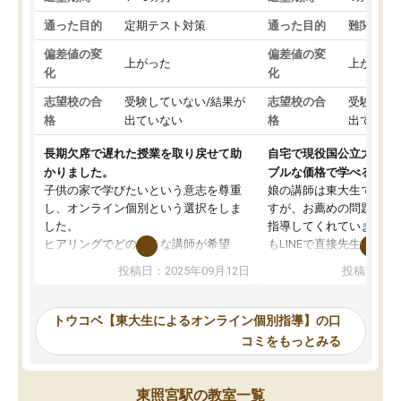
通った目的
定期テスト対策
通った目的
難関私立
偏差値の変
偏差値の変
上がった
上がった
化
化
志望校の合
受験していない/結果が
志望校の合
受験して
格
出ていない
格
出ていな
長期欠席で遅れた授業を取り戻せて助
自宅で現役国公立大学生
かりました。
ブルな価格で学べる
子供の家で学びたいという意志を尊重
娘の講師は東大生では無
し、オンライン個別という選択をしま
すが、お薦めの問題集や
した。
指導してくれています。2
ヒアリングでどのような講師が希望
もLINEで直接先生に質問
か、オプションは付帯するかなど選ぶ
教科でも)。受講科目や
投稿日：2025年09月12日
投稿日：20
事が出来ました。
めれるので、個人に合っ
講師とのマッチング後講師との初回ミ
ると思います。カリキュ
ーティングを行い、その講師で良いか
いなのがあり(有料)、受
トウコベ【東大生によるオンライン個別指導】の口
他の講師を希望するか子供との相性も
ことをどんなスケジュー
コミをもっとみる
見てから講師を決定する事ができま
くか相談したのですが、
す。
ち期待したものではなく
うちの子は、初回面談の講師の方で決
内容でした。それでも明
東照宮駅の教室一覧