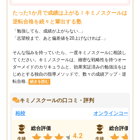
たった1か月で成績は上がる！キミノスクールは
逆転合格を続々と輩出する塾
「勉強しても、成績が上がらない…」
「志望校まで、あと偏差値を20上げなければ…」
そんな悩みを持っていたら、一度キミノスクールに相談し
てください。キミノスクールは、緻密な戦略性を持つオー
ダーメイドのカリキュラムと、効果実証済みの勉強法をは
じめとする独自の指導メソッドで、数々の成績アップ・逆
転合格...
続きを読む
キミノスクールの口コミ・評判
柏校
オンラインコース
総合評価
総合評価
4.2
生徒
生徒