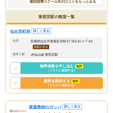
は、小学生に理解できる
個別指導スクールIEの口コミをもっとみる
はほとんど100点以外は取らなかった
時事的な例えを交えて説
が、カリキュラムも指導内容もしっか
ものだったから、受講後
りしていたのにも関わらず私立中学受
いと言ってました。
東照宮駅の教室一覧
験では結果を残せず非常に申し訳なか
しかしながら転勤の関係
った。
ことで、今はやめてしま
れでもスクールIEは、勉
仙台宮町校
詳しく見る
でいる保護者のかたには
オススメしたいです。
住所
宮城県仙台市青葉区宮町4丁目6-32 ｺｰﾌﾟK2
地図を見る
最寄り駅
JR仙山線 東照宮駅
無料体験を申し込む
無料
（リストに追加する）
資料を請求する
無料
（リストに追加する）
家庭教師のガンバ
詳しく見る