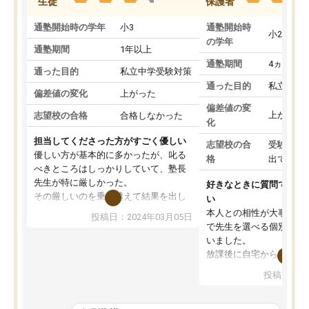
生徒
保護者
通塾開始時の学年
小3
通塾開始時
小2
の学年
通塾期間
1年以上
通塾期間
4ヵ月～1
通った目的
私立中学受験対策
通った目的
私立中学
偏差値の変化
上がった
偏差値の変
上がった
志望校の合格
合格しなかった
化
担当してくださった方がすごく優しい
志望校の合
受験して
優しい方が基本的に多かったが、叱る
格
出ていな
べきところはしっかりしていて、塾長
先生が特に厳しかった。
好きなときに質問できる
その厳しいのを乗り越えて結果を出し
い
た時ちゃんと塾長先生が褒めてくれた
本人との相性が大事だと
投稿日：2024年03月05日
ので、また褒められたいと思い更に頑
で先生を選べる個別指導
張る糧になった。
いました。
その塾長先生が変わってからIEは辞め
放課後に自宅から通える
てしまい、他の塾に通ったが、IEが1番
教室内が勉強に集中でき
投稿日：20
学力向上に繋がって、結果が出ていた
整頓されていたことが入
と感じる。
なりました。肝心な授業
IEに通っていたおかげで学校のテスト