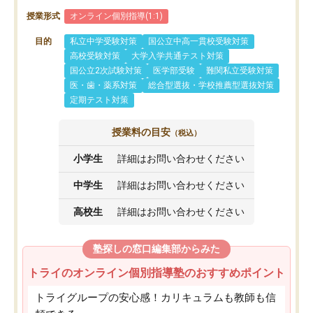
授業形式
オンライン個別指導(1:1)
目的
私立中学受験対策
国公立中高一貫校受験対策
高校受験対策
大学入学共通テスト対策
国公立2次試験対策
医学部受験
難関私立受験対策
医・歯・薬系対策
総合型選抜・学校推薦型選抜対策
定期テスト対策
授業料の目安
（税込）
小学生
詳細はお問い合わせください
中学生
詳細はお問い合わせください
高校生
詳細はお問い合わせください
塾探しの窓口編集部からみた
トライのオンライン個別指導塾のおすすめポイント
トライグループの安心感！カリキュラムも教師も信