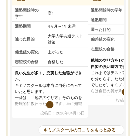
通塾開始時の
通塾開始時の学年
中
高1
学年
通塾期間
通塾期間
4ヵ月～1年未満
通った目的
大学入学共通テスト
通った目的
偏差値の変化
対策
志望校の合格
偏差値の変化
上がった
勉強のやり方を1から教
志望校の合格
合格した
自習の強い味方です。
これまではテスト前に何
良い先生が多く、充実した勉強ができ
か分からず、ただ机に座
た。
でしたが、キミノスクー
キミノスクールは本当に自分に合って
らは自習の質が劇的に変
いたと思います。
先生が毎日何をすべきか
一番は、「勉強のやり方」そのものを
投稿日：20
を明確にしてくれるので
徹底的に教わったことです。単に知識
ずに学習に取り組めるよ
を詰め込むのではなく、自学自習の習
投稿日：2026年04月16日
が一番の収穫です。
慣が身につくよう並走してくれるの
授業で教えてもらうとい
で、通塾日以外も机に向かうのが苦で
の仕方をコーチングして
はなくなりました。
キミノスクールの口コミをもっとみる
ルなので、家での学習習