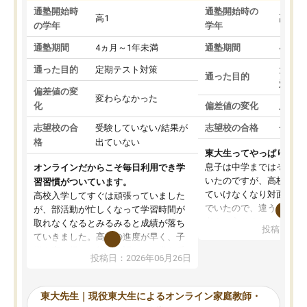
通塾開始時
通塾開始時の
高1
高3
の学年
学年
通塾期間
4ヵ月～1年未満
通塾期間
4ヵ月
通った目的
定期テスト対策
大学入
通った目的
対策
偏差値の変
変わらなかった
化
偏差値の変化
上がっ
志望校の合
受験していない/結果が
志望校の合格
合格し
格
出ていない
東大生ってやっぱりすご
息子は中学まではそこそ
オンラインだからこそ毎日利用でき学
いたのですが、高校に入
習習慣がついています。
ていけなくなり対面の塾
高校入学してすぐは頑張っていました
でいたので、違うアプロ
が、部活動が忙しくなって学習時間が
考えて入りました。地元
取れなくなるとみるみると成績が落ち
投稿日：20
で、当初は模試でD判定
ていきました。高校の進度が早く、子
していたのですが、やは
供も家に帰って勉強の話すると嫌な反
投稿日：2026年06月26日
験勉強に詳しく、先生か
応を示します。東大先生にお願いして
受け合格できました。ま
からは効率的な計画を先生が立ててく
自習室が毎日使えていつ
れるので、親としても安心です。毎日
東大先生｜現役東大生によるオンライン家庭教師・
るのが心強かったようで
使える自習室とかもあり、わからない