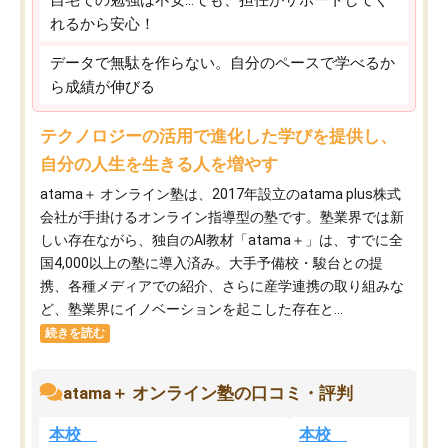
れるから安心！
データで無駄を作らない。自分のペースで学べるか
ら成績が伸びる
テクノロジーの活用で進化した学びを提供し、
自分の人生を生きる人を増やす
atama＋ オンライン塾は、2017年設立のatama plus株式
会社が手掛けるオンライン指導型の塾です。塾業界では新
しい存在ながら、独自のAI教材「atama＋」は、すでに全
国4,000以上の塾に導入済み。大手予備校・駿台との提
携、各種メディアでの紹介、さらに産学連携の取り組みな
ど、塾業界にイノベーションを起こした存在と...
続きを読む
atama＋ オンライン塾の口コミ・評判
本校
本校