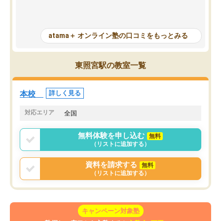
たので苦手だった英語の克服につなが
「特訓」項目で徹底的に
った点もよかった。ただAIをアピール
め、苦手克服に非常に役
して活用するのは良かった点もあった
また、その日の勉強時間
が、自分で自分の管理ができない人に
元数が可視化されるので
atama＋ オンライン塾の口コミをもっとみる
とっては難しい部分もあるのではない
しながら意欲的に取り組
かと思った。
常に効果を実感している
になった現在も大学受験
東照宮駅の教室一覧
して利用しており、自信
すめできる塾です。
本校
詳しく見る
対応エリア
全国
無料体験を申し込む
無料
（リストに追加する）
資料を請求する
無料
（リストに追加する）
キャンペーン対象塾