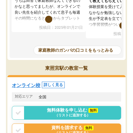
うちは田舎で家庭教師なんてできるの
く教えてもらえている
かなと思ってましたが、オンラインで
体験授業を受けて入塾し
良い先生を紹介してくれて息子も毎週
なかなか勉強しない息子
その時間になると自分からタブレット
生が予定表を立ててくれ
を開いてzoomを繋げるようになりまし
つ学習習慣がついてきま
投稿日：2025年01月21日
た！5科目なんでもOKなのもとても気
オンラインで週に一度の
投稿日：20
に入っています
指導が無い日も予定表に
成績もだいぶ下の方でしたが、通い始
したり、LINEでわから
めて1年ほどだった今では平均点以上の
問できるのでとても助か
家庭教師のガンバの口コミをもっとみる
科目が増えてきました！あと1年受験ま
であるので無料の週末教室を使用しな
がら頑張って欲しいと思います！
東照宮駅の教室一覧
オンライン校
詳しく見る
対応エリア
全国
無料体験を申し込む
無料
（リストに追加する）
資料を請求する
無料
（リストに追加する）