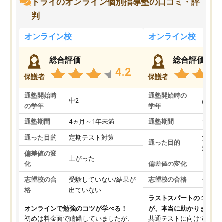
トライのオンライン個別指導塾の口コミ・評
判
オンライン校
オンライン校
総合評価
総合評価
4.2
保護者
保護者
通塾開始時
通塾開始時の
中2
高3
の学年
学年
通塾期間
4ヵ月～1年未満
通塾期間
1～3
通った目的
定期テスト対策
大学入
通った目的
対策
偏差値の変
上がった
化
偏差値の変化
上がっ
志望校の合
受験していない/結果が
志望校の合格
合格し
格
出ていない
ラストスパートの１か月
オンラインで勉強のコツが学べる！
が、本当に助かりました
初めは料金面で躊躇していましたが、
共通テストに向けての追