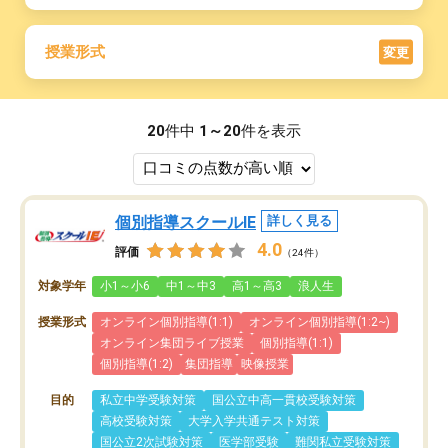
授業形式
変更
20
件中
1～20
件を表示
個別指導スクールIE
詳しく見る
4.0
評価
（24件）
対象学年
小1～小6
中1～中3
高1～高3
浪人生
授業形式
オンライン個別指導(1:1)
オンライン個別指導(1:2~)
オンライン集団ライブ授業
個別指導(1:1)
個別指導(1:2)
集団指導
映像授業
目的
私立中学受験対策
国公立中高一貫校受験対策
高校受験対策
大学入学共通テスト対策
国公立2次試験対策
医学部受験
難関私立受験対策