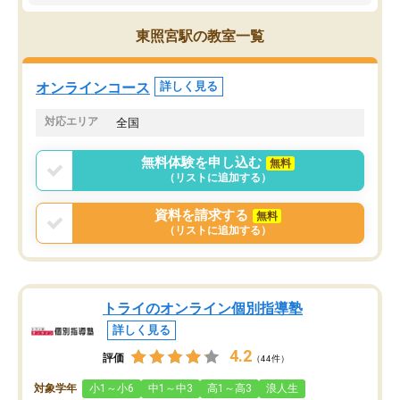
身につきました。結果と
講師の方との距離も近く、親身なコー
た英語の偏差値が10以上
チングのおかげで、停滞期もモチベー
東照宮駅の教室一覧
していた公立高校に無事
ションを維持できました。「やらされ
た。自分から学ぶ姿勢を
る勉強」から「目標のための勉強」へ
たい家庭には本当におす
意識が変わったことが、目標校への合
オンラインコース
詳しく見る
思います。
格に繋がったと思います。
対応エリア
全国
無料体験を申し込む
無料
（リストに追加する）
資料を請求する
無料
（リストに追加する）
トライのオンライン個別指導塾
詳しく見る
4.2
評価
（44件）
対象学年
小1～小6
中1～中3
高1～高3
浪人生