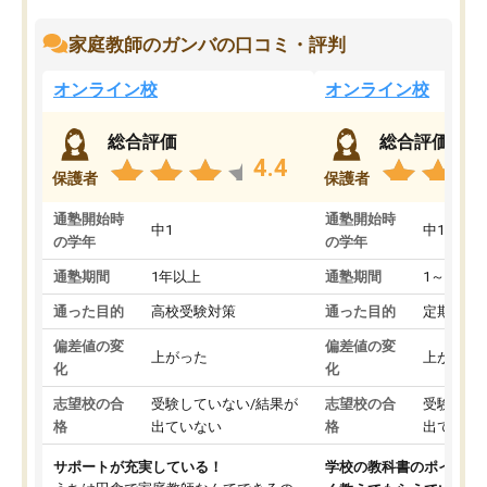
家庭教師のガンバの口コミ・評判
オンライン校
オンライン校
総合評価
総合評価
4.4
保護者
保護者
通塾開始時
通塾開始時
中1
中1
の学年
の学年
通塾期間
1年以上
通塾期間
1～3ヵ月
通った目的
高校受験対策
通った目的
定期テス
偏差値の変
偏差値の変
上がった
上がった
化
化
志望校の合
受験していない/結果が
志望校の合
受験して
格
出ていない
格
出ていな
サポートが充実している！
学校の教科書のポイント