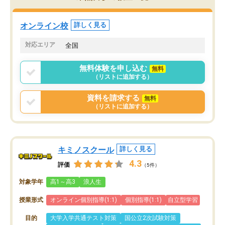
定しました。
やる気も出ましたし、苦
くなってきたようなので
オンラインツールを使用した単語帳の
お願いして良かったと思
オンライン校
詳しく見る
共有があり宿題もそちらで出される形
も合わなければチェンジ
でした。
娘は3科目ともずっと同
対応エリア
全国
2ヶ月で担当講師の方がお辞めになると
言う事で講師変更の申し出があり、あ
無料体験を申し込む
無料
まりに短期での変更だった為、塾に通
（リストに追加する）
う事にして退会しました。遅れも取り
戻せ、授業内容や講師の方は良かった
資料を請求する
無料
と思います。
（リストに追加する）
キミノスクール
詳しく見る
4.3
評価
（5件）
対象学年
高1～高3
浪人生
授業形式
オンライン個別指導(1:1)
個別指導(1:1)
自立型学習
目的
大学入学共通テスト対策
国公立2次試験対策