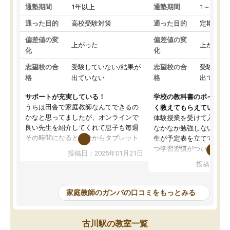
通塾期間
1年以上
通塾期間
1～3ヵ月
通った目的
高校受験対策
通った目的
定期テス
偏差値の変
偏差値の変
上がった
上がった
化
化
志望校の合
受験していない/結果が
志望校の合
受験して
格
出ていない
格
出ていな
サポートが充実している！
学校の教科書のポイント
うちは田舎で家庭教師なんてできるの
く教えてもらえている
かなと思ってましたが、オンラインで
体験授業を受けて入塾し
良い先生を紹介してくれて息子も毎週
なかなか勉強しない息子
その時間になると自分からタブレット
生が予定表を立ててくれ
を開いてzoomを繋げるようになりまし
つ学習習慣がついてきま
投稿日：2025年01月21日
た！5科目なんでもOKなのもとても気
オンラインで週に一度の
投稿日：20
に入っています
指導が無い日も予定表に
成績もだいぶ下の方でしたが、通い始
したり、LINEでわから
めて1年ほどだった今では平均点以上の
問できるのでとても助か
家庭教師のガンバの口コミをもっとみる
科目が増えてきました！あと1年受験ま
であるので無料の週末教室を使用しな
がら頑張って欲しいと思います！
古川駅の教室一覧