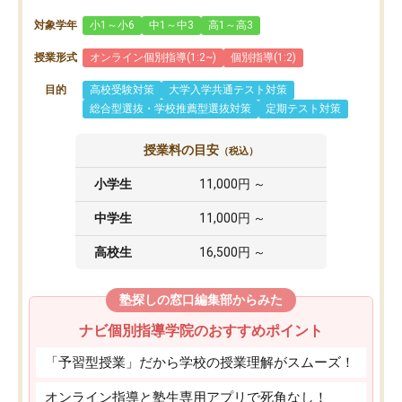
対象学年
小1～小6
中1～中3
高1～高3
授業形式
オンライン個別指導(1:2~)
個別指導(1:2)
目的
高校受験対策
大学入学共通テスト対策
総合型選抜・学校推薦型選抜対策
定期テスト対策
授業料の目安
（税込）
小学生
11,000円 ～
中学生
11,000円 ～
高校生
16,500円 ～
塾探しの窓口編集部からみた
ナビ個別指導学院のおすすめポイント
「予習型授業」だから学校の授業理解がスムーズ！
オンライン指導と塾生専用アプリで死角なし！