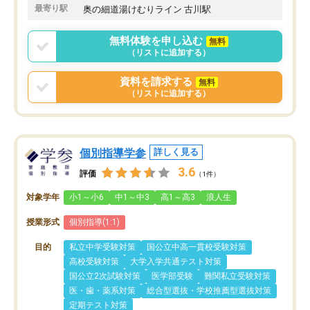
最寄り駅
奥の細道湯けむりライン 古川駅
無料体験を申し込む
無料
（リストに追加する）
資料を請求する
無料
（リストに追加する）
個別指導学参
詳しく見る
3.6
評価
（1件）
対象学年
小1～小6
中1～中3
高1～高3
浪人生
授業形式
個別指導(1:1)
目的
私立中学受験対策
国公立中高一貫校受験対策
高校受験対策
大学入学共通テスト対策
国公立2次試験対策
医学部受験
難関私立受験対策
医・歯・薬系対策
総合型選抜・学校推薦型選抜対策
定期テスト対策