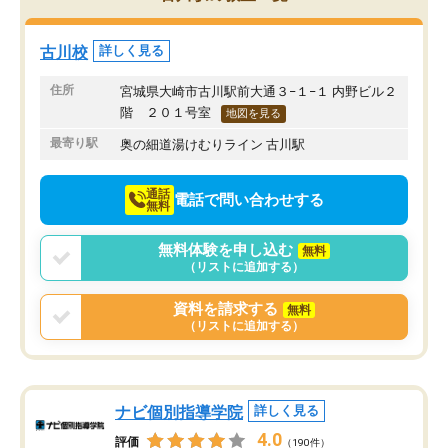
み方が真っすぐに変化（率先して自宅
先生も話しやすく、毎回
で復習や予習をする）し成績も向上し
たのを覚えています。
ています。
自分のペースで学びたい
古川校
詳しく見る
駅前なので送り迎えが少々負担になっ
業が苦手な人には特にお
ていますが、それを加味しても通って
塾だと思います。
住所
宮城県大崎市古川駅前大通３−１−１ 内野ビル２
損はないなと感じています。
階 ２０１号室
地図を見る
最寄り駅
奥の細道湯けむりライン 古川駅
通話
電話で問い合わせする
無料
無料体験を申し込む
無料
（リストに追加する）
資料を請求する
無料
（リストに追加する）
ナビ個別指導学院
詳しく見る
4.0
評価
（190件）