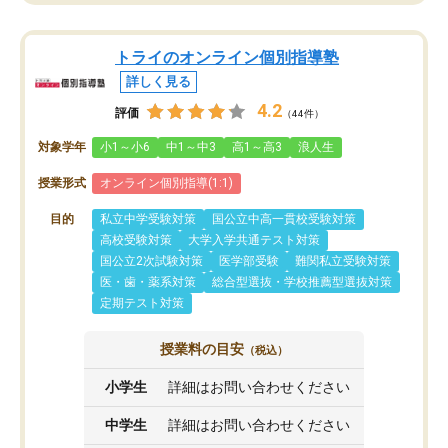
トライのオンライン個別指導塾
詳しく見る
4.2
評価
（44件）
対象学年
小1～小6
中1～中3
高1～高3
浪人生
授業形式
オンライン個別指導(1:1)
目的
私立中学受験対策
国公立中高一貫校受験対策
高校受験対策
大学入学共通テスト対策
国公立2次試験対策
医学部受験
難関私立受験対策
医・歯・薬系対策
総合型選抜・学校推薦型選抜対策
定期テスト対策
授業料の目安
（税込）
小学生
詳細はお問い合わせください
中学生
詳細はお問い合わせください