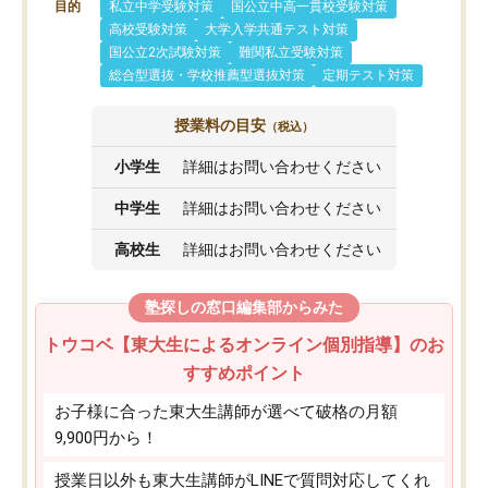
目的
私立中学受験対策
国公立中高一貫校受験対策
高校受験対策
大学入学共通テスト対策
国公立2次試験対策
難関私立受験対策
総合型選抜・学校推薦型選抜対策
定期テスト対策
授業料の目安
（税込）
小学生
詳細はお問い合わせください
中学生
詳細はお問い合わせください
高校生
詳細はお問い合わせください
塾探しの窓口編集部からみた
トウコベ【東大生によるオンライン個別指導】のお
すすめポイント
お子様に合った東大生講師が選べて破格の月額
9,900円から！
授業日以外も東大生講師がLINEで質問対応してくれ