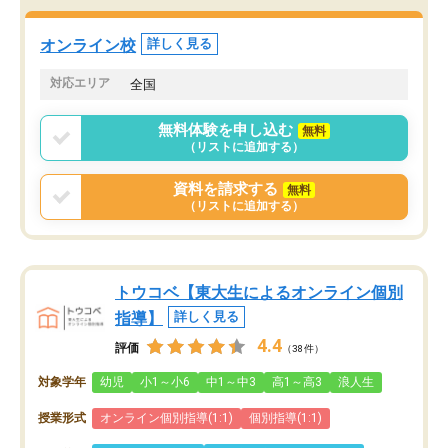
オンライン校
詳しく見る
対応エリア
全国
無料体験を申し込む
無料
（リストに追加する）
資料を請求する
無料
（リストに追加する）
トウコベ【東大生によるオンライン個別
指導】
詳しく見る
4.4
評価
（38件）
対象学年
幼児
小1～小6
中1～中3
高1～高3
浪人生
授業形式
オンライン個別指導(1:1)
個別指導(1:1)