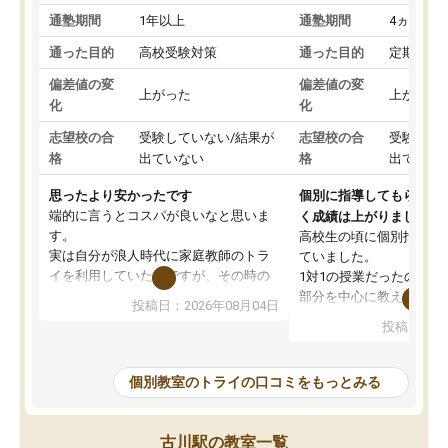
通塾期間
1年以上
通塾期間
4ヵ月～1
通った目的
高校受験対策
通った目的
定期テス
偏差値の変
偏差値の変
上がった
上がった
化
化
志望校の合
受験していない/結果が
志望校の合
受験して
格
出ていない
格
出ていな
思ったより安かったです
個別に指導してもらえる
端的に言うとコスパが良いなと思いま
く成績は上がりました。
す。
高校生の頃に個別指導の
実は自分が浪人時代に家庭教師のトラ
ていました。
イを利用していたのですが、その時の
1対1の授業だったので、
月謝がとても高くトライに良いイメー
部分を中心に教えてもら
投稿日：2026年08月04日
ジがありませんでした。
く良かったです。
投稿日：20
なので、少し不安だったのですが子供
わからないところもその
がどうしても行きたいと言うので利用
すく、理解できるまで丁
し始めた形です。
もらえたので、勉強への
個別教室のトライの口コミをもっとみる
しかし、以前とは違い料金がリーズナ
しずつなくなりました。
ブルでびっくりしました。
その結果成績も上がり、
通って1年以上ですが、勉強への取り組
勉強に取り組めるように
古川駅の教室一覧