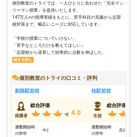
個別教室のトライでは、一人ひとりに合わせた「完全マン
ツーマン授業」を提供いたします。​
147万人※の指導実績をもとに、苦手科目の克服から志望
校対策まで、幅広いニーズに対応しています。​
「学校の授業についていけない」​
「苦手なところだけを教えてほしい」​
「志望校から逆算して効率的に点数を伸ばした...
続きを読む
個別教室のトライの口コミ・評判
釧路駅前校
桂駅前校
総合評価
総合評価
4.0
保護者
生徒
通塾開始時
通塾開始時
中2
高2
の学年
の学年