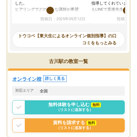
した。
指導してくれています。2
ヒアリングでどのような講師が希望
もLINEで直接先生に質問
か、オプションは付帯するかなど選ぶ
教科でも)。受講科目や
投稿日：2025年09月12日
投稿日：20
事が出来ました。
めれるので、個人に合っ
講師とのマッチング後講師との初回ミ
ると思います。カリキュ
ーティングを行い、その講師で良いか
いなのがあり(有料)、受
トウコベ【東大生によるオンライン個別指導】の口
他の講師を希望するか子供との相性も
ことをどんなスケジュー
コミをもっとみる
見てから講師を決定する事ができま
くか相談したのですが、
す。
ち期待したものではなく
うちの子は、初回面談の講師の方で決
内容でした。それでも明
古川駅の教室一覧
定しました。
やる気も出ましたし、苦
くなってきたようなので
オンラインツールを使用した単語帳の
お願いして良かったと思
オンライン校
詳しく見る
共有があり宿題もそちらで出される形
も合わなければチェンジ
でした。
娘は3科目ともずっと同
対応エリア
全国
2ヶ月で担当講師の方がお辞めになると
言う事で講師変更の申し出があり、あ
無料体験を申し込む
無料
まりに短期での変更だった為、塾に通
（リストに追加する）
う事にして退会しました。遅れも取り
戻せ、授業内容や講師の方は良かった
資料を請求する
無料
と思います。
（リストに追加する）