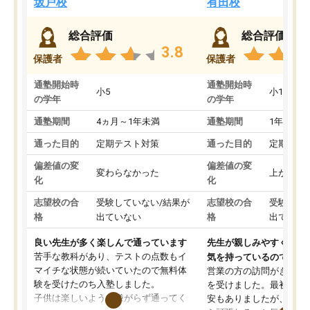
坂戸校
有田校
総合評価
総合評価
3.8
保護者
保護者
通塾開始時
通塾開始時
小5
小1
の学年
の学年
通塾期間
4ヵ月～1年未満
通塾期間
1年以上
通った目的
定期テスト対策
通った目的
定期テス
偏差値の変
偏差値の変
変わらなかった
上がった
化
化
志望校の合
受験していない/結果が
志望校の合
受験して
格
出ていない
格
出ていな
良い先生が多く楽しんで通っています
先生が親しみやすく勉強
苦手な教科があり、テストの点数もイ
気を持っているので安心
マイチな状態が続いていたので無料体
営業の方の訪問がきっか
験を受けたのち入塾しました。
を受けました。最初は続
子供は楽しいようで嫌がらず通ってく
安もありましたが、子ど