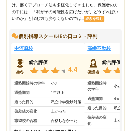
け、磨くアプローチ法も多様化してきました。保護者の方
の中には、「我が子の可能性を広げたいが、どうすればい
いのか」と悩む方も少なくないのでは...
続きを読む
個別指導スクールIEの口コミ・評判
中河原校
高幡不動校
総合評価
総合評価
4.4
生徒
保護者
通塾開始時の学年
小3
通塾開始時
小2
の学年
通塾期間
1年以上
通塾期間
4ヵ月～1
通った目的
私立中学受験対策
通った目的
私立中学
偏差値の変化
上がった
偏差値の変
上がった
志望校の合格
合格しなかった
化