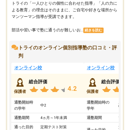
トライの「一人ひとりの個性に合わせた指導」「人の力に
よる教育」の理念はそのままに、ご自宅や好きな場所から
マンツーマン指導が受講できます。
部活や習い事で塾に通うのが難しいお...
続きを読む
トライのオンライン個別指導塾の口コミ・評
判
オンライン校
オンライン校
総合評価
総合評価
4.2
保護者
保護者
通塾開始時
通塾開始時の
中2
高3
の学年
学年
通塾期間
4ヵ月～1年未満
通塾期間
1～3
通った目的
定期テスト対策
大学入
通った目的