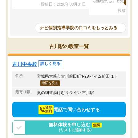
れています。
ら頑張れる」と気に入り
投稿日：2026年08月01日
先生は良い方が多く、いつも笑顔で対
以上お世話になっていま
投稿日：20
応して頂けるので安心してお任せする
ても分かりやすく、学校
ことができます。
き方や、子どもに合った
教室は少し狭い印象なので夜の時間帯
方を丁寧に教えてくださ
ナビ個別指導学院の口コミをもっとみる
など生徒さんが多い時間帯は手狭では
が深まっていると感じま
ないかな？と感じます。
熱心で、一人ひとりの苦
また駅前にあるのでアクセスは良いで
握し、復習や講習を通し
古川駅の教室一覧
すが駐車場がないのでお迎えの際に近
ポートしてくださいます
隣のコインパーキングを利用または路
前より勉強に前向きに取
上駐車をするしかない点が少し不便で
になり、安心して通わせ
古川中央校
詳しく見る
す。
感じています。これから
りたいと思える塾です。
住所
宮城県大崎市古川前田町1-28 ハイム前田 １Ｆ
地図を見る
最寄り駅
奥の細道湯けむりライン 古川駅
通話
電話で問い合わせする
無料
無料体験を申し込む
無料
（リストに追加する）