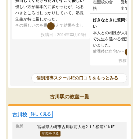
担当してくださった方がすごく優しい
志望校の合
受験して
優しい方が基本的に多かったが、叱る
格
出ていな
べきところはしっかりしていて、塾長
先生が特に厳しかった。
好きなときに質問できる
その厳しいのを乗り越えて結果を出し
い
た時ちゃんと塾長先生が褒めてくれた
本人との相性が大事だと
投稿日：2024年03月05日
ので、また褒められたいと思い更に頑
で先生を選べる個別指導
張る糧になった。
いました。
その塾長先生が変わってからIEは辞め
放課後に自宅から通える
てしまい、他の塾に通ったが、IEが1番
教室内が勉強に集中でき
投稿日：20
学力向上に繋がって、結果が出ていた
整頓されていたことが入
と感じる。
なりました。肝心な授業
IEに通っていたおかげで学校のテスト
は、小学生に理解できる
個別指導スクールIEの口コミをもっとみる
はほとんど100点以外は取らなかった
時事的な例えを交えて説
が、カリキュラムも指導内容もしっか
ものだったから、受講後
りしていたのにも関わらず私立中学受
いと言ってました。
古川駅の教室一覧
験では結果を残せず非常に申し訳なか
しかしながら転勤の関係
った。
ことで、今はやめてしま
れでもスクールIEは、勉
古川校
詳しく見る
でいる保護者のかたには
オススメしたいです。
住所
宮城県大崎市古川駅前大通2-1-3 松浦ﾋﾞﾙ1F
地図を見る