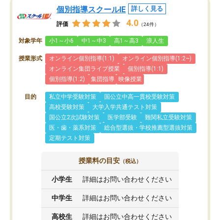
個別指導スクールIE
詳しく見る
4.0
評価
（24件）
対象学年
小1～小6
中1～中3
高1～高3
浪人生
授業形式
オンライン個別指導(1:1)
オンライン個別指導(1:2~)
オンライン集団ライブ授業
個別指導(1:1)
個別指導(1:2)
集団指導
映像授業
目的
私立中学受験対策
国公立中高一貫校受験対策
高校受験対策
大学入学共通テスト対策
国公立2次試験対策
医学部受験
難関私立受験対策
医・歯・薬系対策
総合型選抜・学校推薦型選抜対策
定期テスト対策
授業料の目安
（税込）
小学生
詳細はお問い合わせください
中学生
詳細はお問い合わせください
高校生
詳細はお問い合わせください