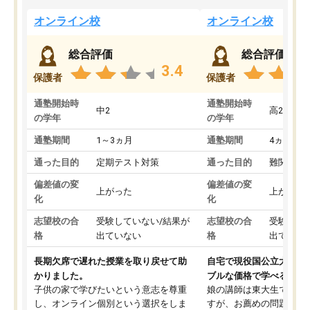
オンライン校
オンライン校
総合評価
総合評価
3.4
保護者
保護者
通塾開始時
通塾開始時
中2
高2
の学年
の学年
通塾期間
1～3ヵ月
通塾期間
4ヵ月～1
通った目的
定期テスト対策
通った目的
難関私立
偏差値の変
偏差値の変
上がった
上がった
化
化
志望校の合
受験していない/結果が
志望校の合
受験して
格
出ていない
格
出ていな
長期欠席で遅れた授業を取り戻せて助
自宅で現役国公立大学生
かりました。
ブルな価格で学べる
子供の家で学びたいという意志を尊重
娘の講師は東大生では無
し、オンライン個別という選択をしま
すが、お薦めの問題集や