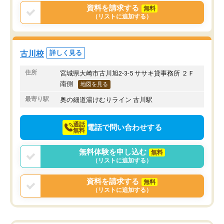
資料を請求する
無料
（リストに追加する）
古川校
詳しく見る
住所
宮城県大崎市古川旭2-3-5 ササキ貸事務所 ２Ｆ
南側
地図を見る
最寄り駅
奥の細道湯けむりライン 古川駅
通話
電話で問い合わせする
無料
無料体験を申し込む
無料
（リストに追加する）
資料を請求する
無料
（リストに追加する）