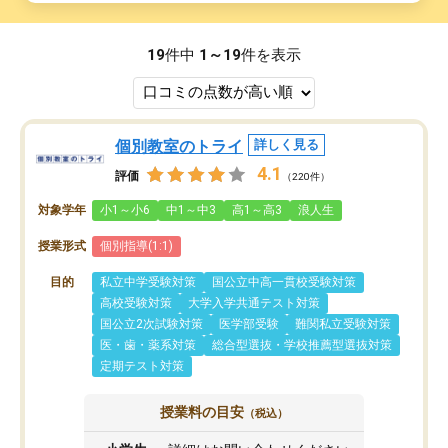
19
件中
1～19
件を表示
個別教室のトライ
詳しく見る
4.1
評価
（220件）
対象学年
小1～小6
中1～中3
高1～高3
浪人生
授業形式
個別指導(1:1)
目的
私立中学受験対策
国公立中高一貫校受験対策
高校受験対策
大学入学共通テスト対策
国公立2次試験対策
医学部受験
難関私立受験対策
医・歯・薬系対策
総合型選抜・学校推薦型選抜対策
定期テスト対策
授業料の目安
（税込）