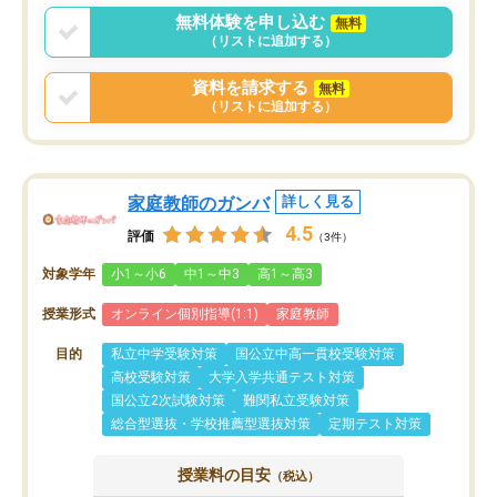
無料体験を申し込む
無料
（リストに追加する）
資料を請求する
無料
（リストに追加する）
家庭教師のガンバ
詳しく見る
4.5
評価
（3件）
対象学年
小1～小6
中1～中3
高1～高3
授業形式
オンライン個別指導(1:1)
家庭教師
目的
私立中学受験対策
国公立中高一貫校受験対策
高校受験対策
大学入学共通テスト対策
国公立2次試験対策
難関私立受験対策
総合型選抜・学校推薦型選抜対策
定期テスト対策
授業料の目安
（税込）