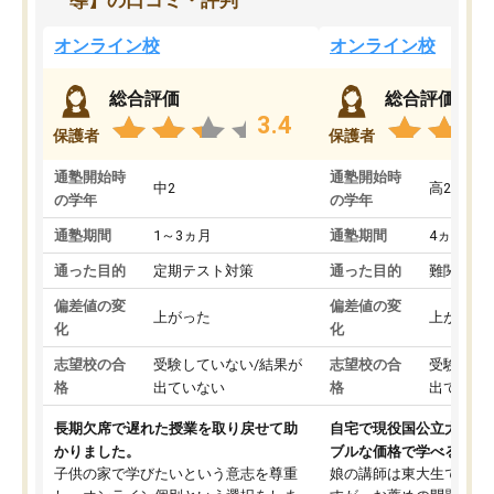
オンライン校
オンライン校
総合評価
総合評価
3.4
保護者
保護者
通塾開始時
通塾開始時
中2
高2
の学年
の学年
通塾期間
1～3ヵ月
通塾期間
4ヵ月～1
通った目的
定期テスト対策
通った目的
難関私立
偏差値の変
偏差値の変
上がった
上がった
化
化
志望校の合
受験していない/結果が
志望校の合
受験して
格
出ていない
格
出ていな
長期欠席で遅れた授業を取り戻せて助
自宅で現役国公立大学生
かりました。
ブルな価格で学べる
子供の家で学びたいという意志を尊重
娘の講師は東大生では無