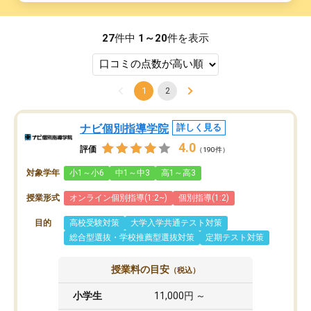
27
件中
1～20
件を表示
1
2
ナビ個別指導学院
詳しく見る
4.0
評価
（190件）
対象学年
小1～小6
中1～中3
高1～高3
授業形式
オンライン個別指導(1:2~)
個別指導(1:2)
目的
高校受験対策
大学入学共通テスト対策
総合型選抜・学校推薦型選抜対策
定期テスト対策
授業料の目安
（税込）
小学生
11,000円 ～