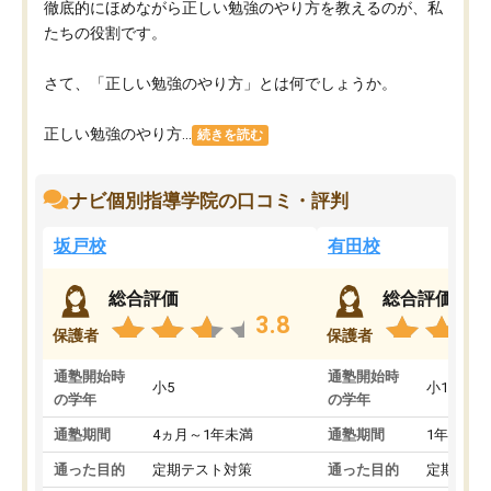
徹底的にほめながら正しい勉強のやり方を教えるのが、私
たちの役割です。
さて、「正しい勉強のやり方」とは何でしょうか。
正しい勉強のやり方...
続きを読む
ナビ個別指導学院の口コミ・評判
坂戸校
有田校
総合評価
総合評価
3.8
保護者
保護者
通塾開始時
通塾開始時
小5
小1
の学年
の学年
通塾期間
4ヵ月～1年未満
通塾期間
1年以上
通った目的
定期テスト対策
通った目的
定期テス