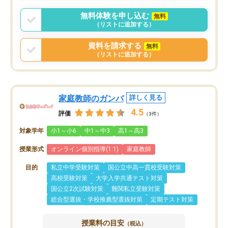
ポートを受け、学びたい
標を見つける事が出来ま
無料体験を申し込む
無料
（リストに追加する）
資料を請求する
無料
（リストに追加する）
家庭教師のガンバ
詳しく見る
4.5
評価
（3件）
対象学年
小1～小6
中1～中3
高1～高3
授業形式
オンライン個別指導(1:1)
家庭教師
目的
私立中学受験対策
国公立中高一貫校受験対策
高校受験対策
大学入学共通テスト対策
国公立2次試験対策
難関私立受験対策
総合型選抜・学校推薦型選抜対策
定期テスト対策
授業料の目安
（税込）