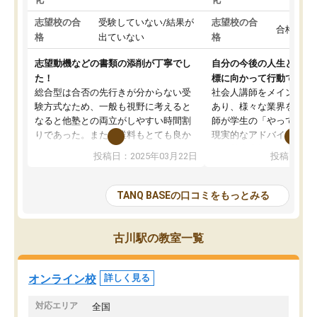
志望校の合
受験していない/結果が
志望校の合
合格した
格
出ていない
格
志望動機などの書類の添削が丁寧でし
自分の今後の人生と真剣
た！
標に向かって行動できる
総合型は合否の先行きが分からない受
社会人講師をメインとし
験方式なため、一般も視野に考えると
あり、様々な業界を経験
なると他塾との両立がしやすい時間割
師が学生の「やってみた
りであった。また授業料もとても良か
現実的なアドバイスを行
った。
す。基本応援ベースなの
投稿日：2025年03月22日
投稿日：20
総合型の多くの塾は大学生が見ること
分野について学生知識で
が多いが、はたらく部総合型コースは
い部分まで深ぼる事が出
大学生の目だけでなく、数人の大人に
総合型選抜対策として志
TANQ BASEの口コミをもっとみる
も目を通して頂ける。そのため多くの
接・小論文などの技術指
意見を聞くことができ、より良いもの
ション内容になっていま
を推敲することが可能だ。
選抜を通して将来自分が
古川駅の教室一覧
どの人も優しく、親身に接してくださ
のかといった人生設計・
るのでやる気も出て、良かったで
を社会人として働いてい
す！！
に考える事が出来る環境
オンライン校
詳しく見る
番の魅力だと思います。
い事が何もない所から社
対応エリア
全国