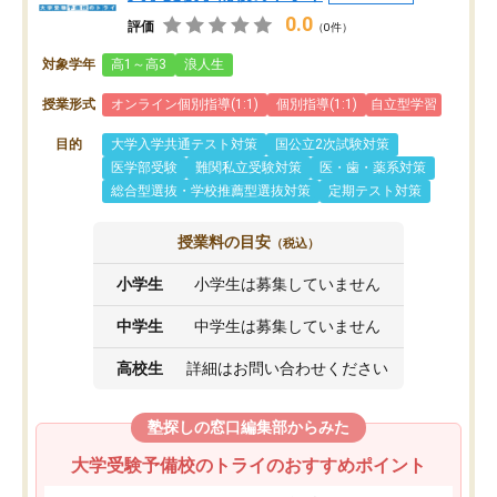
0.0
評価
（0件）
対象学年
高1～高3
浪人生
授業形式
オンライン個別指導(1:1)
個別指導(1:1)
自立型学習
目的
大学入学共通テスト対策
国公立2次試験対策
医学部受験
難関私立受験対策
医・歯・薬系対策
総合型選抜・学校推薦型選抜対策
定期テスト対策
授業料の目安
（税込）
小学生
小学生は募集していません
中学生
中学生は募集していません
高校生
詳細はお問い合わせください
塾探しの窓口編集部からみた
大学受験予備校のトライのおすすめポイント