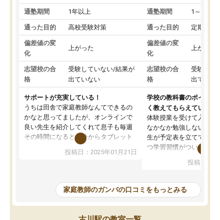
通塾期間
1年以上
通塾期間
1～3ヵ月
通った目的
高校受験対策
通った目的
定期テス
偏差値の変
偏差値の変
上がった
上がった
化
化
志望校の合
受験していない/結果が
志望校の合
受験して
格
出ていない
格
出ていな
サポートが充実している！
学校の教科書のポイント
うちは田舎で家庭教師なんてできるの
く教えてもらえている
かなと思ってましたが、オンラインで
体験授業を受けて入塾し
良い先生を紹介してくれて息子も毎週
なかなか勉強しない息子
その時間になると自分からタブレット
生が予定表を立ててくれ
を開いてzoomを繋げるようになりまし
つ学習習慣がついてきま
投稿日：2025年01月21日
た！5科目なんでもOKなのもとても気
オンラインで週に一度の
投稿日：20
に入っています
指導が無い日も予定表に
成績もだいぶ下の方でしたが、通い始
したり、LINEでわから
めて1年ほどだった今では平均点以上の
問できるのでとても助か
家庭教師のガンバの口コミをもっとみる
科目が増えてきました！あと1年受験ま
であるので無料の週末教室を使用しな
がら頑張って欲しいと思います！
古川駅の教室一覧