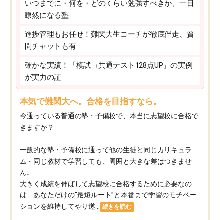
いつまでに・何を・どのくらい勉強すべきか、一目
瞭然になる塾
進捗管理もお任せ！難関大生コーチが徹底伴走、質
問チャットも有
確かな実績！「模試→共通テスト128点UP」の実例
が実力の証
本気で難関大へ。合格を目指すなら。
今通っている普通の塾・予備校で、本当に志望校に合格で
きますか？
一般的な塾・予備校に通って他の生徒と同じカリキュラ
ム・同じ教材で学習しても、周囲と大きな差はつきませ
ん。
大きく成績を伸ばして志望校に合格するために必要なの
は、あなただけの“最短ルート”と本番まで学習のモチベー
ションを維持してやり遂...
続きを読む