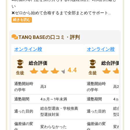
い
❌ゼロから始めて合格するまで全部まとめてサポート...
続きを読む
TANQ BASEの口コミ・評判
オンライン校
オンライン校
総合評価
総合評価
4.4
生徒
生徒
通塾開始時
通塾開始時
高3
高2
の学年
の学年
通塾期間
4ヵ月～1年未満
通塾期間
4ヵ月～1
総合型選抜・学校推薦
総合型選
通った目的
通った目的
型選抜対策
型選抜対
偏差値の変
偏差値の変
変わらなかった
変わらな
化
化