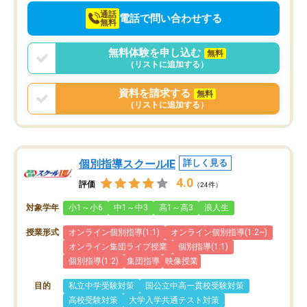
通話
電話で問い合わせする
無料
無料体験を申し込む
無料
（リストに追加する）
資料を請求する
無料
（リストに追加する）
個別指導スクールIE
詳しく見る
4.0
評価
（24件）
対象学年
小1～小6
中1～中3
高1～高3
浪人生
授業形式
オンライン個別指導(1:1)
オンライン個別指導(1:2~)
オンライン集団ライブ授業
個別指導(1:1)
個別指導(1:2)
集団指導
映像授業
目的
私立中学受験対策
国公立中高一貫校受験対策
高校受験対策
大学入学共通テスト対策