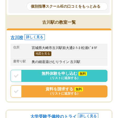
IEに通っていたおかげで学校のテスト
は、小学生に理解できる
個別指導スクールIEの口コミをもっとみる
はほとんど100点以外は取らなかった
時事的な例えを交えて説
が、カリキュラムも指導内容もしっか
ものだったから、受講後
りしていたのにも関わらず私立中学受
いと言ってました。
古川駅の教室一覧
験では結果を残せず非常に申し訳なか
しかしながら転勤の関係
った。
ことで、今はやめてしま
れでもスクールIEは、勉
古川校
詳しく見る
でいる保護者のかたには
オススメしたいです。
住所
宮城県大崎市古川駅前大通2-1-3 松浦ﾋﾞﾙ1F
地図を見る
最寄り駅
奥の細道湯けむりライン 古川駅
無料体験を申し込む
無料
（リストに追加する）
資料を請求する
無料
（リストに追加する）
大学受験予備校のトライ
詳しく見る