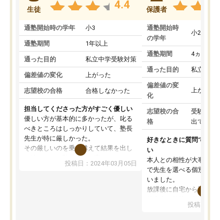
4.4
生徒
保護者
通塾開始時の学年
小3
通塾開始時
小2
の学年
通塾期間
1年以上
通塾期間
4ヵ月～1
通った目的
私立中学受験対策
通った目的
私立中学
偏差値の変化
上がった
偏差値の変
上がった
志望校の合格
合格しなかった
化
担当してくださった方がすごく優しい
志望校の合
受験して
優しい方が基本的に多かったが、叱る
格
出ていな
べきところはしっかりしていて、塾長
先生が特に厳しかった。
好きなときに質問できる
その厳しいのを乗り越えて結果を出し
い
た時ちゃんと塾長先生が褒めてくれた
本人との相性が大事だと
投稿日：2024年03月05日
ので、また褒められたいと思い更に頑
で先生を選べる個別指導
張る糧になった。
いました。
その塾長先生が変わってからIEは辞め
放課後に自宅から通える
てしまい、他の塾に通ったが、IEが1番
教室内が勉強に集中でき
投稿日：20
学力向上に繋がって、結果が出ていた
整頓されていたことが入
と感じる。
なりました。肝心な授業