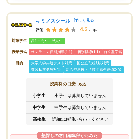
キミノスクール
詳しく見る
4.3
評価
（5件）
対象学年
高1～高3
浪人生
授業形式
オンライン個別指導(1:1)
個別指導(1:1)
自立型学習
目的
大学入学共通テスト対策
国公立2次試験対策
難関私立受験対策
総合型選抜・学校推薦型選抜対策
授業料の目安
（税込）
小学生
小学生は募集していません
中学生
中学生は募集していません
高校生
詳細はお問い合わせください
塾探しの窓口編集部からみた