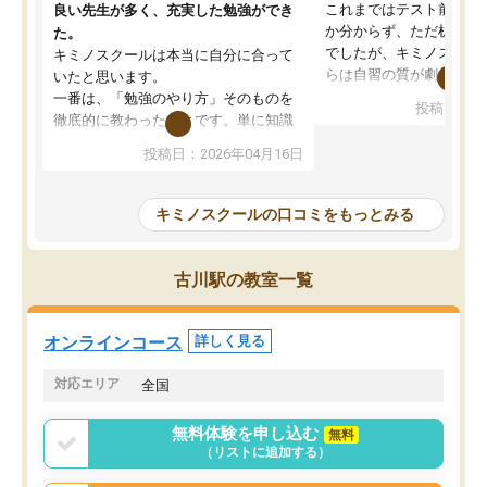
これまではテスト前に何
良い先生が多く、充実した勉強ができ
か分からず、ただ机に座
た。
でしたが、キミノスクー
キミノスクールは本当に自分に合って
らは自習の質が劇的に変
いたと思います。
先生が毎日何をすべきか
一番は、「勉強のやり方」そのものを
投稿日：20
を明確にしてくれるので
徹底的に教わったことです。単に知識
ずに学習に取り組めるよ
を詰め込むのではなく、自学自習の習
投稿日：2026年04月16日
が一番の収穫です。
慣が身につくよう並走してくれるの
授業で教えてもらうとい
で、通塾日以外も机に向かうのが苦で
の仕方をコーチングして
はなくなりました。
キミノスクールの口コミをもっとみる
ルなので、家での学習習
身につきました。結果と
講師の方との距離も近く、親身なコー
た英語の偏差値が10以上
チングのおかげで、停滞期もモチベー
古川駅の教室一覧
していた公立高校に無事
ションを維持できました。「やらされ
た。自分から学ぶ姿勢を
る勉強」から「目標のための勉強」へ
たい家庭には本当におす
意識が変わったことが、目標校への合
オンラインコース
詳しく見る
思います。
格に繋がったと思います。
対応エリア
全国
無料体験を申し込む
無料
（リストに追加する）