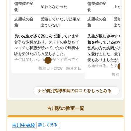
偏差値の変
偏差値の変
変わらなかった
上がった
化
化
志望校の合
受験していない/結果が
志望校の合
受験して
格
出ていない
格
出ていな
良い先生が多く楽しんで通っています
先生が親しみやすく勉強
苦手な教科があり、テストの点数もイ
気を持っているので安心
マイチな状態が続いていたので無料体
営業の方の訪問がきっか
験を受けたのち入塾しました。
を受けました。最初は続
子供は楽しいようで嫌がらず通ってく
安もありましたが、子ど
れています。
ら頑張れる」と気に入り
投稿日：2026年08月01日
先生は良い方が多く、いつも笑顔で対
以上お世話になっていま
投稿日：20
応して頂けるので安心してお任せする
ても分かりやすく、学校
ことができます。
き方や、子どもに合った
教室は少し狭い印象なので夜の時間帯
方を丁寧に教えてくださ
ナビ個別指導学院の口コミをもっとみる
など生徒さんが多い時間帯は手狭では
が深まっていると感じま
ないかな？と感じます。
熱心で、一人ひとりの苦
また駅前にあるのでアクセスは良いで
握し、復習や講習を通し
古川駅の教室一覧
すが駐車場がないのでお迎えの際に近
ポートしてくださいます
隣のコインパーキングを利用または路
前より勉強に前向きに取
上駐車をするしかない点が少し不便で
になり、安心して通わせ
古川中央校
詳しく見る
す。
感じています。これから