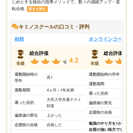
じめとする独自の指導メソッドで、数々の成績アップ・逆
転合格...
続きを読む
キミノスクールの口コミ・評判
柏校
オンラインコース
総合評価
総合評価
4.2
生徒
生徒
通塾開始時の
通塾開始時の学年
中
高1
学年
通塾期間
通塾期間
4ヵ月～1年未満
通った目的
大学入学共通テスト
通った目的
偏差値の変化
対策
志望校の合格
偏差値の変化
上がった
勉強のやり方を1から教
志望校の合格
合格した
自習の強い味方です。