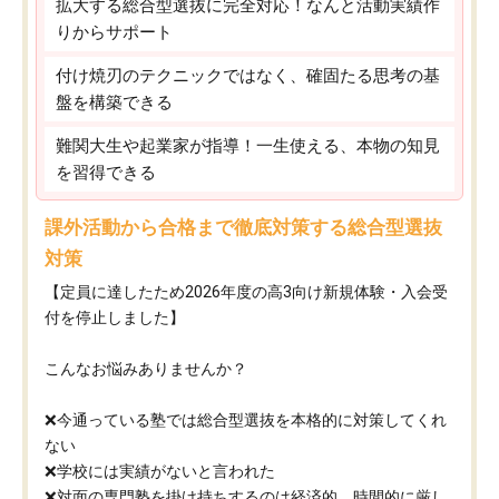
拡大する総合型選抜に完全対応！なんと活動実績作
りからサポート
付け焼刃のテクニックではなく、確固たる思考の基
盤を構築できる
難関大生や起業家が指導！一生使える、本物の知見
を習得できる
課外活動から合格まで徹底対策する総合型選抜
対策
【定員に達したため2026年度の高3向け新規体験・入会受
付を停止しました】
こんなお悩みありませんか？
❌今通っている塾では総合型選抜を本格的に対策してくれ
ない
❌学校には実績がないと言われた
❌対面の専門塾を掛け持ちするのは経済的、時間的に厳し