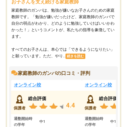
お子さんを支え続ける家庭教師
家庭教師のガンバは、勉強が嫌いなお子さんのための家庭
教師です。「勉強が嫌いだったけど、家庭教師のガンバで
自分の弱点がわかり、どのように勉強していけばいいかわ
かった！」というコメントが、私たちの指導を象徴してい
ます。
すべてのお子さんは、本心では「できるようになりたい」
と願っています。ただ、やり...
続きを読む
家庭教師のガンバの口コミ・評判
オンライン校
オンライン校
総合評価
総合評価
4.4
保護者
保護者
通塾開始時
通塾開始時
中1
中1
の学年
の学年