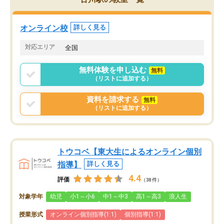
オンライン校
詳しく見る
対応エリア
全国
無料体験を申し込む
無料
（リストに追加する）
資料を請求する
無料
（リストに追加する）
トウコベ【東大生によるオンライン個別
指導】
詳しく見る
4.4
評価
（38件）
対象学年
幼児
小1～小6
中1～中3
高1～高3
浪人生
授業形式
オンライン個別指導(1:1)
個別指導(1:1)