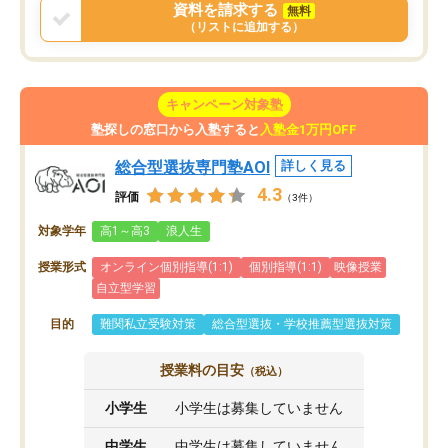
資料を請求する
無料
（リストに追加する）
キャンペーン対象塾
塾探しの窓口から入塾すると
入塾金1万円OFF
総合型選抜専門塾AOI
詳しく見る
4.3
評価
（3件）
対象学年
高1～高3
浪人生
授業形式
オンライン個別指導(1:1)
個別指導(1:1)
映像授業
自立型学習
目的
難関私立受験対策
総合型選抜・学校推薦型選抜対策
授業料の目安
（税込）
小学生
小学生は募集していません
中学生
中学生は募集していません