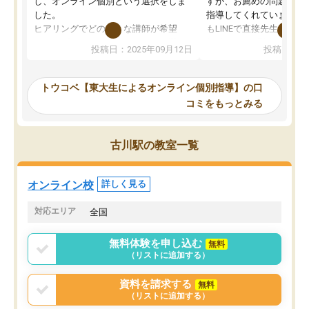
し、オンライン個別という選択をしま
すが、お薦めの問題集や
した。
指導してくれています。2
ヒアリングでどのような講師が希望
もLINEで直接先生に質問
か、オプションは付帯するかなど選ぶ
教科でも)。受講科目や
投稿日：2025年09月12日
投稿日：20
事が出来ました。
めれるので、個人に合っ
講師とのマッチング後講師との初回ミ
ると思います。カリキュ
ーティングを行い、その講師で良いか
いなのがあり(有料)、受
トウコベ【東大生によるオンライン個別指導】の口
他の講師を希望するか子供との相性も
ことをどんなスケジュー
コミをもっとみる
見てから講師を決定する事ができま
くか相談したのですが、
す。
ち期待したものではなく
うちの子は、初回面談の講師の方で決
内容でした。それでも明
古川駅の教室一覧
定しました。
やる気も出ましたし、苦
くなってきたようなので
オンラインツールを使用した単語帳の
お願いして良かったと思
オンライン校
詳しく見る
共有があり宿題もそちらで出される形
も合わなければチェンジ
でした。
娘は3科目ともずっと同
対応エリア
全国
2ヶ月で担当講師の方がお辞めになると
言う事で講師変更の申し出があり、あ
無料体験を申し込む
無料
まりに短期での変更だった為、塾に通
（リストに追加する）
う事にして退会しました。遅れも取り
戻せ、授業内容や講師の方は良かった
資料を請求する
無料
と思います。
（リストに追加する）