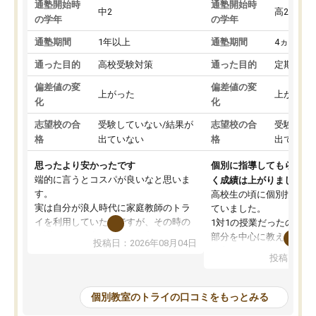
通塾開始時
通塾開始時
中2
高2
の学年
の学年
通塾期間
1年以上
通塾期間
4ヵ月～1
通った目的
高校受験対策
通った目的
定期テス
偏差値の変
偏差値の変
上がった
上がった
化
化
志望校の合
受験していない/結果が
志望校の合
受験して
格
出ていない
格
出ていな
思ったより安かったです
個別に指導してもらえる
端的に言うとコスパが良いなと思いま
く成績は上がりました。
す。
高校生の頃に個別指導の
実は自分が浪人時代に家庭教師のトラ
ていました。
イを利用していたのですが、その時の
1対1の授業だったので、
月謝がとても高くトライに良いイメー
部分を中心に教えてもら
投稿日：2026年08月04日
ジがありませんでした。
く良かったです。
投稿日：20
なので、少し不安だったのですが子供
わからないところもその
がどうしても行きたいと言うので利用
すく、理解できるまで丁
し始めた形です。
もらえたので、勉強への
個別教室のトライの口コミをもっとみる
しかし、以前とは違い料金がリーズナ
しずつなくなりました。