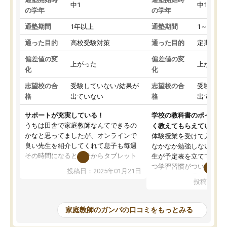
中1
中1
の学年
の学年
通塾期間
1年以上
通塾期間
1～3ヵ月
通った目的
高校受験対策
通った目的
定期テス
偏差値の変
偏差値の変
上がった
上がった
化
化
志望校の合
受験していない/結果が
志望校の合
受験して
格
出ていない
格
出ていな
サポートが充実している！
学校の教科書のポイント
うちは田舎で家庭教師なんてできるの
く教えてもらえている
かなと思ってましたが、オンラインで
体験授業を受けて入塾し
良い先生を紹介してくれて息子も毎週
なかなか勉強しない息子
その時間になると自分からタブレット
生が予定表を立ててくれ
を開いてzoomを繋げるようになりまし
つ学習習慣がついてきま
投稿日：2025年01月21日
た！5科目なんでもOKなのもとても気
オンラインで週に一度の
投稿日：20
に入っています
指導が無い日も予定表に
成績もだいぶ下の方でしたが、通い始
したり、LINEでわから
めて1年ほどだった今では平均点以上の
問できるのでとても助か
家庭教師のガンバの口コミをもっとみる
科目が増えてきました！あと1年受験ま
であるので無料の週末教室を使用しな