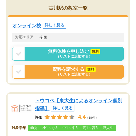
がら頑張って欲しいと思います！
古川駅の教室一覧
オンライン校
詳しく見る
対応エリア
全国
無料体験を申し込む
無料
（リストに追加する）
資料を請求する
無料
（リストに追加する）
トウコベ【東大生によるオンライン個別
指導】
詳しく見る
4.4
評価
（38件）
対象学年
幼児
小1～小6
中1～中3
高1～高3
浪人生