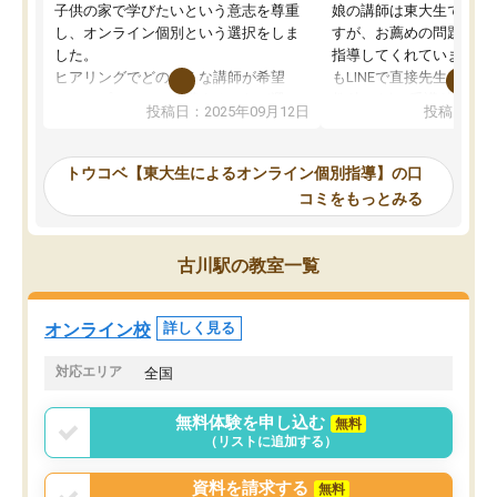
子供の家で学びたいという意志を尊重
娘の講師は東大生では無
し、オンライン個別という選択をしま
すが、お薦めの問題集や
した。
指導してくれています。2
ヒアリングでどのような講師が希望
もLINEで直接先生に質問
か、オプションは付帯するかなど選ぶ
教科でも)。受講科目や
投稿日：2025年09月12日
投稿日：20
事が出来ました。
めれるので、個人に合っ
講師とのマッチング後講師との初回ミ
ると思います。カリキュ
ーティングを行い、その講師で良いか
いなのがあり(有料)、受
トウコベ【東大生によるオンライン個別指導】の口
他の講師を希望するか子供との相性も
ことをどんなスケジュー
コミをもっとみる
見てから講師を決定する事ができま
くか相談したのですが、
す。
ち期待したものではなく
うちの子は、初回面談の講師の方で決
内容でした。それでも明
古川駅の教室一覧
定しました。
やる気も出ましたし、苦
くなってきたようなので
オンラインツールを使用した単語帳の
お願いして良かったと思
オンライン校
詳しく見る
共有があり宿題もそちらで出される形
も合わなければチェンジ
でした。
娘は3科目ともずっと同
対応エリア
全国
2ヶ月で担当講師の方がお辞めになると
言う事で講師変更の申し出があり、あ
無料体験を申し込む
無料
まりに短期での変更だった為、塾に通
（リストに追加する）
う事にして退会しました。遅れも取り
戻せ、授業内容や講師の方は良かった
資料を請求する
無料