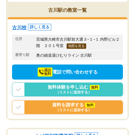
ブルでびっくりしました。
その結果成績も上がり、
通って1年以上ですが、勉強への取り組
勉強に取り組めるように
古川駅の教室一覧
み方が真っすぐに変化（率先して自宅
先生も話しやすく、毎回
で復習や予習をする）し成績も向上し
たのを覚えています。
ています。
自分のペースで学びたい
古川校
詳しく見る
駅前なので送り迎えが少々負担になっ
業が苦手な人には特にお
ていますが、それを加味しても通って
塾だと思います。
住所
宮城県大崎市古川駅前大通３−１−１ 内野ビル２
損はないなと感じています。
階 ２０１号室
地図を見る
最寄り駅
奥の細道湯けむりライン 古川駅
通話
電話で問い合わせする
無料
無料体験を申し込む
無料
（リストに追加する）
資料を請求する
無料
（リストに追加する）