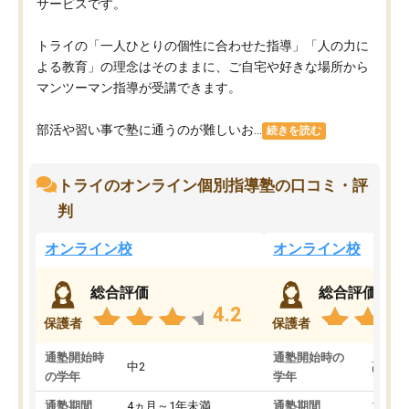
サービスです。
トライの「一人ひとりの個性に合わせた指導」「人の力に
よる教育」の理念はそのままに、ご自宅や好きな場所から
マンツーマン指導が受講できます。
部活や習い事で塾に通うのが難しいお...
続きを読む
トライのオンライン個別指導塾の口コミ・評
判
オンライン校
オンライン校
総合評価
総合評価
4.2
保護者
保護者
通塾開始時
通塾開始時の
中2
高3
の学年
学年
通塾期間
4ヵ月～1年未満
通塾期間
1～3