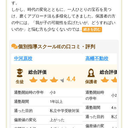
す。
しかし、時代の変化とともに、一人ひとりの宝石を見つ
け、磨くアプローチ法も多様化してきました。保護者の方
の中には、「我が子の可能性を広げたいが、どうすればい
いのか」と悩む方も少なくないのでは...
続きを読む
個別指導スクールIEの口コミ・評判
中河原校
高幡不動校
総合評価
総合評価
4.4
生徒
保護者
通塾開始時の学年
小3
通塾開始時
小2
の学年
通塾期間
1年以上
通塾期間
4ヵ月～1
通った目的
私立中学受験対策
通った目的
私立中学
偏差値の変化
上がった
偏差値の変