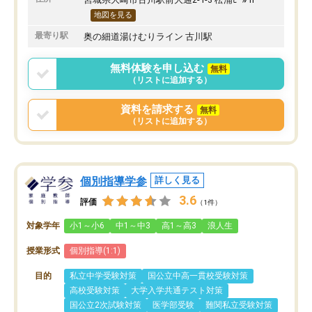
地図を見る
最寄り駅
奥の細道湯けむりライン 古川駅
無料体験を申し込む
無料
（リストに追加する）
資料を請求する
無料
（リストに追加する）
個別指導学参
詳しく見る
3.6
評価
（1件）
対象学年
小1～小6
中1～中3
高1～高3
浪人生
授業形式
個別指導(1:1)
目的
私立中学受験対策
国公立中高一貫校受験対策
高校受験対策
大学入学共通テスト対策
国公立2次試験対策
医学部受験
難関私立受験対策