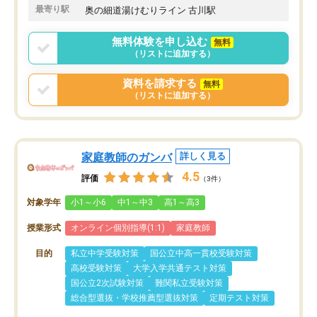
最寄り駅
奥の細道湯けむりライン 古川駅
無料体験を申し込む
無料
（リストに追加する）
資料を請求する
無料
（リストに追加する）
家庭教師のガンバ
詳しく見る
4.5
評価
（3件）
対象学年
小1～小6
中1～中3
高1～高3
授業形式
オンライン個別指導(1:1)
家庭教師
目的
私立中学受験対策
国公立中高一貫校受験対策
高校受験対策
大学入学共通テスト対策
国公立2次試験対策
難関私立受験対策
総合型選抜・学校推薦型選抜対策
定期テスト対策