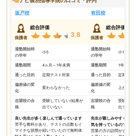
ナビ個別指導学院の口コミ・評判
坂戸校
有田校
総合評価
総合評価
3.8
保護者
保護者
通塾開始時
通塾開始時
小5
小1
の学年
の学年
通塾期間
4ヵ月～1年未満
通塾期間
1年以上
通った目的
定期テスト対策
通った目的
定期テス
偏差値の変
偏差値の変
変わらなかった
上がった
化
化
志望校の合
受験していない/結果が
志望校の合
受験して
格
出ていない
格
出ていな
良い先生が多く楽しんで通っています
先生が親しみやすく勉強
苦手な教科があり、テストの点数もイ
気を持っているので安心
マイチな状態が続いていたので無料体
営業の方の訪問がきっか