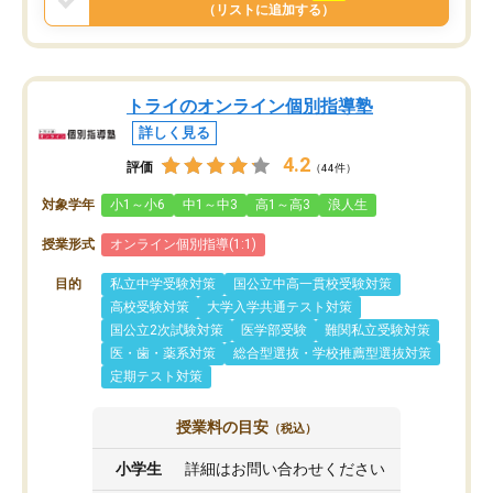
と思います。
（リストに追加する）
トライのオンライン個別指導塾
詳しく見る
4.2
評価
（44件）
対象学年
小1～小6
中1～中3
高1～高3
浪人生
授業形式
オンライン個別指導(1:1)
目的
私立中学受験対策
国公立中高一貫校受験対策
高校受験対策
大学入学共通テスト対策
国公立2次試験対策
医学部受験
難関私立受験対策
医・歯・薬系対策
総合型選抜・学校推薦型選抜対策
定期テスト対策
授業料の目安
（税込）
小学生
詳細はお問い合わせください