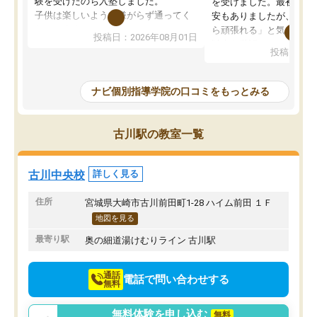
験を受けたのち入塾しました。
を受けました。最初は続
子供は楽しいようで嫌がらず通ってく
安もありましたが、子ど
れています。
ら頑張れる」と気に入り
投稿日：2026年08月01日
先生は良い方が多く、いつも笑顔で対
以上お世話になっていま
投稿日：20
応して頂けるので安心してお任せする
ても分かりやすく、学校
ことができます。
き方や、子どもに合った
教室は少し狭い印象なので夜の時間帯
方を丁寧に教えてくださ
ナビ個別指導学院の口コミをもっとみる
など生徒さんが多い時間帯は手狭では
が深まっていると感じま
ないかな？と感じます。
熱心で、一人ひとりの苦
また駅前にあるのでアクセスは良いで
握し、復習や講習を通し
古川駅の教室一覧
すが駐車場がないのでお迎えの際に近
ポートしてくださいます
隣のコインパーキングを利用または路
前より勉強に前向きに取
上駐車をするしかない点が少し不便で
になり、安心して通わせ
古川中央校
詳しく見る
す。
感じています。これから
りたいと思える塾です。
住所
宮城県大崎市古川前田町1-28 ハイム前田 １Ｆ
地図を見る
最寄り駅
奥の細道湯けむりライン 古川駅
通話
電話で問い合わせする
無料
無料体験を申し込む
無料