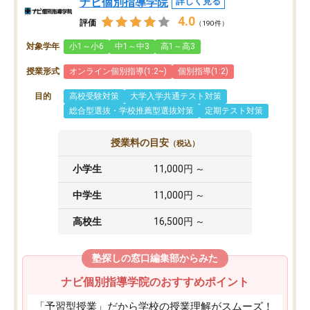
ナビ個別指導学院
詳しく見る
4.0
評価
（190件）
対象学年
小1～小6
中1～中3
高1～高3
授業形式
オンライン個別指導(1:2~)
個別指導(1:2)
目的
高校受験対策
大学入学共通テスト対策
総合型選抜・学校推薦型選抜対策
定期テスト対策
授業料の目安
（税込）
小学生
11,000円 ～
中学生
11,000円 ～
高校生
16,500円 ～
塾探しの窓口編集部からみた
ナビ個別指導学院のおすすめポイント
「予習型授業」だから学校の授業理解がスムーズ！