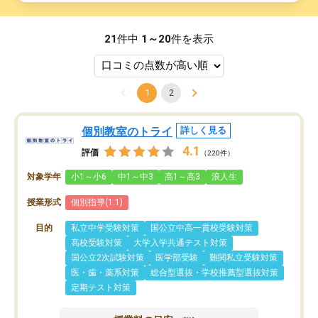
21
件中
1～20
件を表示
1
2
個別教室のトライ
詳しく見る
4.1
評価
（220件）
対象学年
小1～小6
中1～中3
高1～高3
浪人生
授業形式
個別指導(1:1)
目的
私立中学受験対策
国公立中高一貫校受験対策
高校受験対策
大学入学共通テスト対策
国公立2次試験対策
医学部受験
難関私立受験対策
医・歯・薬系対策
総合型選抜・学校推薦型選抜対策
定期テスト対策