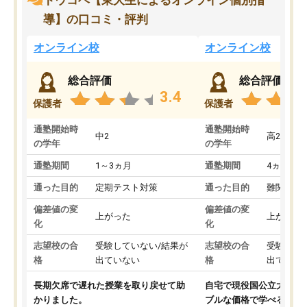
トウコベ【東大生によるオンライン個別指
導】の口コミ・評判
オンライン校
オンライン校
総合評価
総合評価
3.4
保護者
保護者
通塾開始時
通塾開始時
中2
高2
の学年
の学年
通塾期間
1～3ヵ月
通塾期間
4ヵ月～1
通った目的
定期テスト対策
通った目的
難関私立
偏差値の変
偏差値の変
上がった
上がった
化
化
志望校の合
受験していない/結果が
志望校の合
受験して
格
出ていない
格
出ていな
長期欠席で遅れた授業を取り戻せて助
自宅で現役国公立大学生
かりました。
ブルな価格で学べる