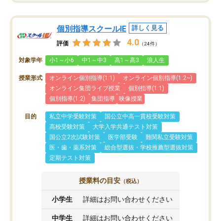
個別指導スクールIE
詳しく見る
4.0
評価
（24件）
対象学年
小1～小6
中1～中3
高1～高3
浪人生
授業形式
オンライン個別指導(1:1)
オンライン個別指導(1:2~)
オンライン集団ライブ授業
個別指導(1:1)
個別指導(1:2)
集団指導
映像授業
目的
私立中学受験対策
国公立中高一貫校受験対策
高校受験対策
大学入学共通テスト対策
国公立2次試験対策
医学部受験
難関私立受験対策
医・歯・薬系対策
総合型選抜・学校推薦型選抜対策
定期テスト対策
授業料の目安
（税込）
小学生
詳細はお問い合わせください
中学生
詳細はお問い合わせください