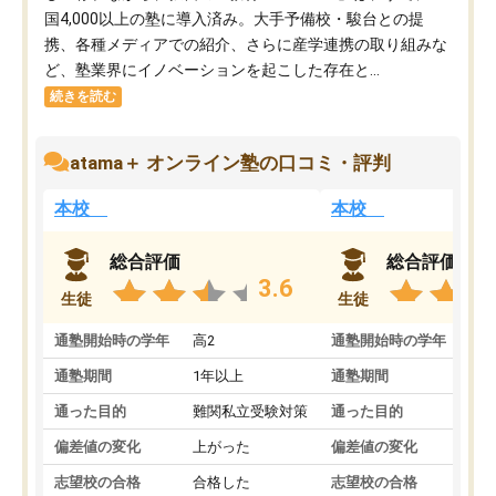
国4,000以上の塾に導入済み。大手予備校・駿台との提
携、各種メディアでの紹介、さらに産学連携の取り組みな
ど、塾業界にイノベーションを起こした存在と...
続きを読む
atama＋ オンライン塾の口コミ・評判
本校
本校
総合評価
総合評価
3.6
生徒
生徒
通塾開始時の学年
高2
通塾開始時の学年
中
通塾期間
1年以上
通塾期間
通った目的
難関私立受験対策
通った目的
偏差値の変化
上がった
偏差値の変化
志望校の合格
合格した
志望校の合格