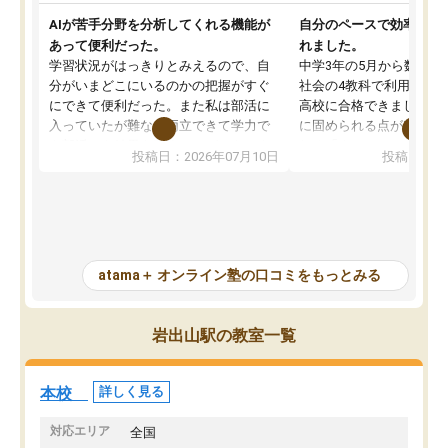
AIが苦手分野を分析してくれる機能が
自分のペースで効率よく
あって便利だった。
れました。
学習状況がはっきりとみえるので、自
中学3年の5月から数学・
分がいまどこにいるのかの把握がすぐ
社会の4教科で利用し、偏
にできて便利だった。また私は部活に
高校に合格できました。
入っていたが難なく両立できて学力で
に固められる点が魅力で
も部活でも結果を残すことができてよ
れる「ウォームアップ」
投稿日：2026年07月10日
投稿日：20
かった。また問題演習の際に、自分が
項目のおかげで、手軽に
一度間違えた問題を繰り返し学習でき
せられます。何度も間違
たので苦手だった英語の克服につなが
「特訓」項目で徹底的に
った点もよかった。ただAIをアピール
め、苦手克服に非常に役
して活用するのは良かった点もあった
また、その日の勉強時間
が、自分で自分の管理ができない人に
元数が可視化されるので
atama＋ オンライン塾の口コミをもっとみる
とっては難しい部分もあるのではない
しながら意欲的に取り組
かと思った。
常に効果を実感している
になった現在も大学受験
岩出山駅の教室一覧
して利用しており、自信
すめできる塾です。
本校
詳しく見る
対応エリア
全国