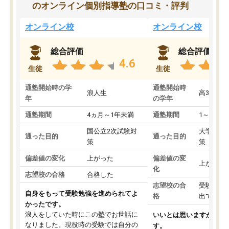
のオンライン個別指導塾の口コミ・評判
オンライン校
オンライン校
総合評価
総合評価
4.6
生徒
生徒
通塾開始時の学
通塾開始時
浪人生
高3
年
の学年
通塾期間
4ヵ月～1年未満
通塾期間
1～3ヵ月
国公立2次試験対
大学入学
通った目的
通った目的
策
策
偏差値の変化
上がった
偏差値の変
上がった
化
志望校の合格
合格した
志望校の合
受験して
自身をもって受験勉強を進められてよ
格
出ていな
かったです。
浪人をしていた時にこの塾でお世話に
いいとは思いますが、料
なりました。現役時の受験では自分の
す。