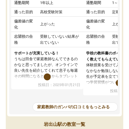
通塾期間
1年以上
通塾期間
1～3ヵ月
通った目的
高校受験対策
通った目的
定期テス
偏差値の変
偏差値の変
上がった
上がった
化
化
志望校の合
受験していない/結果が
志望校の合
受験して
格
出ていない
格
出ていな
サポートが充実している！
学校の教科書のポイント
うちは田舎で家庭教師なんてできるの
く教えてもらえている
かなと思ってましたが、オンラインで
体験授業を受けて入塾し
良い先生を紹介してくれて息子も毎週
なかなか勉強しない息子
その時間になると自分からタブレット
生が予定表を立ててくれ
を開いてzoomを繋げるようになりまし
つ学習習慣がついてきま
投稿日：2025年01月21日
た！5科目なんでもOKなのもとても気
オンラインで週に一度の
投稿日：20
に入っています
指導が無い日も予定表に
成績もだいぶ下の方でしたが、通い始
したり、LINEでわから
めて1年ほどだった今では平均点以上の
問できるのでとても助か
家庭教師のガンバの口コミをもっとみる
科目が増えてきました！あと1年受験ま
であるので無料の週末教室を使用しな
がら頑張って欲しいと思います！
岩出山駅の教室一覧