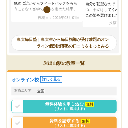
勉強に誰かからフィードバックをもら
自分が朝型なので、自習
うことなく独学で勉強を進めた結果、
つ、手助けしてくれる設
入試本番に地歴の学習が間に合わず不
この塾を選びました。
投稿日：2026年08月01日
合格となってしまいました。その経験
投稿日：20
を踏まえ、浪人が決まった際に勉強計
画を考えてもらえる塾を探した結果、
東大毎日塾にたどり着きました。学習
東大毎日塾｜東大生から毎日指導が受け放題のオン
の長期計画や日々の勉強のやり方につ
ライン個別指導塾の口コミをもっとみる
いて客観的なアドバイスをいただけた
ので、自信をもって受験勉強を進める
ことができました。自分のように勉強
岩出山駅の教室一覧
のやり方や進捗管理で苦労している方
には特におすすめしたい塾です。
オンライン校
詳しく見る
対応エリア
全国
無料体験を申し込む
無料
（リストに追加する）
資料を請求する
無料
（リストに追加する）