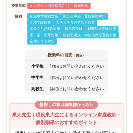
授業形式
オンライン個別指導(1:1)
家庭教師
目的
私立中学受験対策
国公立中高一貫校受験対策
高校受験対策
大学入学共通テスト対策
国公立2次試験対策
医学部受験
難関私立受験対策
医・歯・薬系対策
総合型選抜・学校推薦型選抜対策
定期テスト対策
授業料の目安
（税込）
小学生
詳細はお問い合わせください
中学生
詳細はお問い合わせください
高校生
詳細はお問い合わせください
塾探しの窓口編集部からみた
東大先生｜現役東大生によるオンライン家庭教師・
個別指導のおすすめポイント
成果につながる努力の仕方を教える塾！伸び悩む生