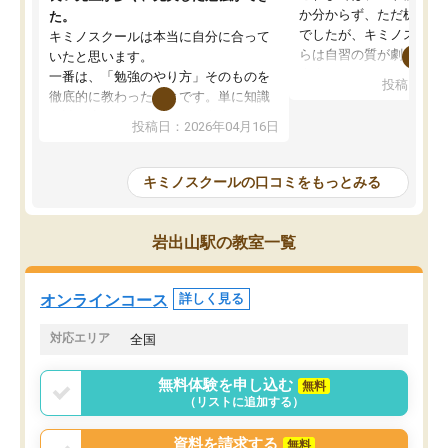
か分からず、ただ机に座
た。
でしたが、キミノスクー
キミノスクールは本当に自分に合って
らは自習の質が劇的に変
いたと思います。
先生が毎日何をすべきか
一番は、「勉強のやり方」そのものを
投稿日：20
を明確にしてくれるので
徹底的に教わったことです。単に知識
ずに学習に取り組めるよ
を詰め込むのではなく、自学自習の習
投稿日：2026年04月16日
が一番の収穫です。
慣が身につくよう並走してくれるの
授業で教えてもらうとい
で、通塾日以外も机に向かうのが苦で
の仕方をコーチングして
はなくなりました。
キミノスクールの口コミをもっとみる
ルなので、家での学習習
身につきました。結果と
講師の方との距離も近く、親身なコー
た英語の偏差値が10以上
チングのおかげで、停滞期もモチベー
岩出山駅の教室一覧
していた公立高校に無事
ションを維持できました。「やらされ
た。自分から学ぶ姿勢を
る勉強」から「目標のための勉強」へ
たい家庭には本当におす
意識が変わったことが、目標校への合
オンラインコース
詳しく見る
思います。
格に繋がったと思います。
対応エリア
全国
無料体験を申し込む
無料
（リストに追加する）
資料を請求する
無料