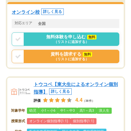
オンライン校
詳しく見る
対応エリア
全国
無料体験を申し込む
無料
（リストに追加する）
資料を請求する
無料
（リストに追加する）
トウコベ【東大生によるオンライン個別
指導】
詳しく見る
4.4
評価
（38件）
対象学年
幼児
小1～小6
中1～中3
高1～高3
浪人生
授業形式
オンライン個別指導(1:1)
個別指導(1:1)