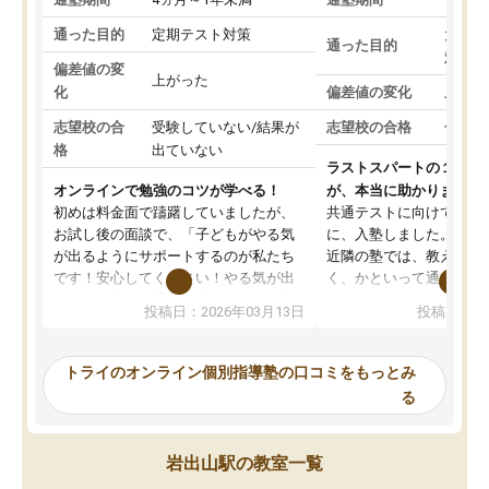
通った目的
定期テスト対策
大学入
通った目的
対策
偏差値の変
上がった
化
偏差値の変化
上がっ
志望校の合
受験していない/結果が
志望校の合格
合格し
格
出ていない
ラストスパートの１か月
オンラインで勉強のコツが学べる！
が、本当に助かりました
初めは料金面で躊躇していましたが、
共通テストに向けての追
お試し後の面談で、「子どもがやる気
に、入塾しました。田舎
が出るようにサポートするのが私たち
近隣の塾では、教えても
です！安心してください！やる気が出
く、かといって通うには
ないのは私たち講師の責任です」と言
が、トライならオンライ
投稿日：2026年03月13日
投稿日：20
ってくださり、確かに！と考えて、思
可能なので本当に助かり
い切って入塾しました。英語が苦手だ
テストの内容重視でした
ったんですが、学生の先生から学ぶこ
らないところをピンポイ
トライのオンライン個別指導塾の口コミをもっとみ
とで、勉強のコツみたいなものをつか
頂いて、とてもわかりや
る
み、徐々に成績が上がったらいいなと
していました。一生を左
思っていました。何が今足りないのか
スト、多少お金がかかっ
を的確に指導いただき、子どももびっ
思い切って入塾してよか
岩出山駅の教室一覧
くりするほど楽しんでやる気を持って