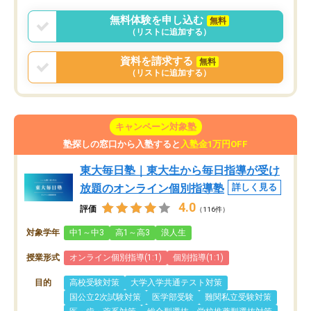
無料体験を申し込む
無料
（リストに追加する）
資料を請求する
無料
（リストに追加する）
キャンペーン対象塾
塾探しの窓口から入塾すると
入塾金1万円OFF
東大毎日塾｜東大生から毎日指導が受け
放題のオンライン個別指導塾
詳しく見る
4.0
評価
（116件）
対象学年
中1～中3
高1～高3
浪人生
授業形式
オンライン個別指導(1:1)
個別指導(1:1)
目的
高校受験対策
大学入学共通テスト対策
国公立2次試験対策
医学部受験
難関私立受験対策