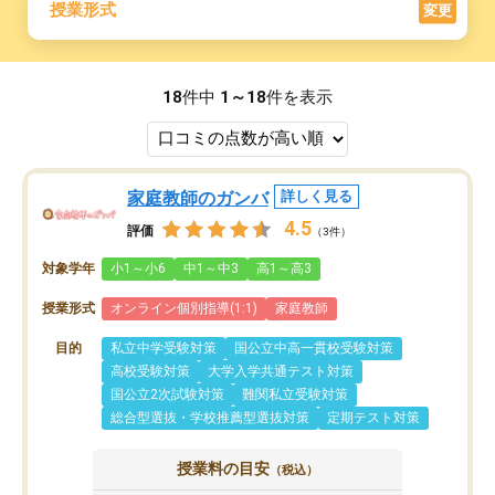
授業形式
変更
18
件中
1～18
件を表示
家庭教師のガンバ
詳しく見る
4.5
評価
（3件）
対象学年
小1～小6
中1～中3
高1～高3
授業形式
オンライン個別指導(1:1)
家庭教師
目的
私立中学受験対策
国公立中高一貫校受験対策
高校受験対策
大学入学共通テスト対策
国公立2次試験対策
難関私立受験対策
総合型選抜・学校推薦型選抜対策
定期テスト対策
授業料の目安
（税込）