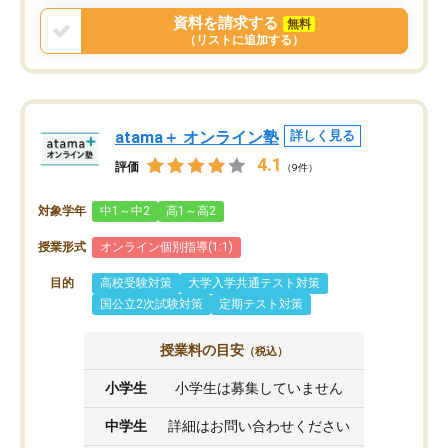
資料を請求する
無料
（リストに追加する）
atama＋ オンライン塾
詳しく見る
4.1
評価
（9件）
対象学年
中1～中2
高1～高2
授業形式
オンライン個別指導(1:1)
目的
高校受験対策
大学入学共通テスト対策
国公立2次試験対策
定期テスト対策
授業料の目安
（税込）
小学生
小学生は募集していません
中学生
詳細はお問い合わせください