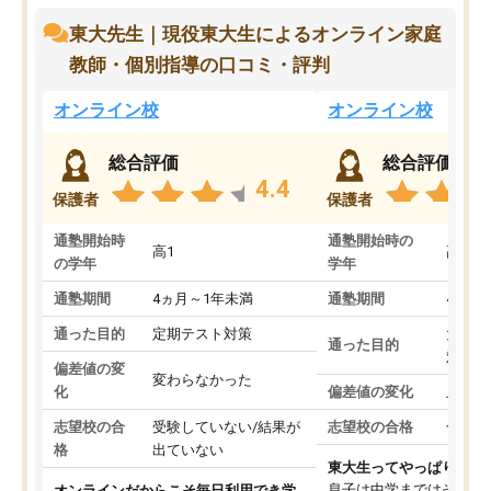
東大先生｜現役東大生によるオンライン家庭
教師・個別指導の口コミ・評判
オンライン校
オンライン校
総合評価
総合評価
4.4
保護者
保護者
通塾開始時
通塾開始時の
高1
高3
の学年
学年
通塾期間
4ヵ月～1年未満
通塾期間
4ヵ月
通った目的
定期テスト対策
大学入
通った目的
対策
偏差値の変
変わらなかった
化
偏差値の変化
上がっ
志望校の合
受験していない/結果が
志望校の合格
合格し
格
出ていない
東大生ってやっぱりすご
息子は中学まではそこそ
オンラインだからこそ毎日利用でき学