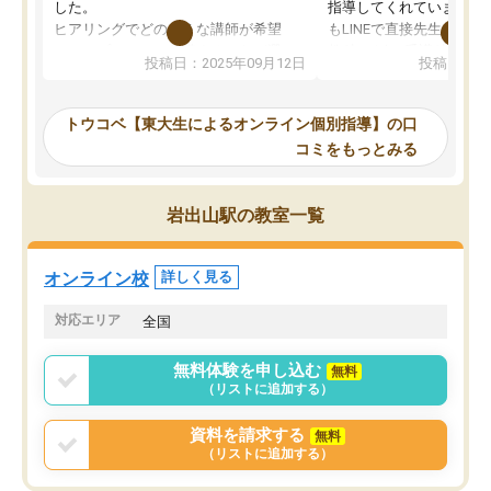
した。
指導してくれています。2
ヒアリングでどのような講師が希望
もLINEで直接先生に質問
か、オプションは付帯するかなど選ぶ
教科でも)。受講科目や
投稿日：2025年09月12日
投稿日：20
事が出来ました。
めれるので、個人に合っ
講師とのマッチング後講師との初回ミ
ると思います。カリキュ
ーティングを行い、その講師で良いか
いなのがあり(有料)、受
トウコベ【東大生によるオンライン個別指導】の口
他の講師を希望するか子供との相性も
ことをどんなスケジュー
コミをもっとみる
見てから講師を決定する事ができま
くか相談したのですが、
す。
ち期待したものではなく
うちの子は、初回面談の講師の方で決
内容でした。それでも明
岩出山駅の教室一覧
定しました。
やる気も出ましたし、苦
くなってきたようなので
オンラインツールを使用した単語帳の
お願いして良かったと思
オンライン校
詳しく見る
共有があり宿題もそちらで出される形
も合わなければチェンジ
でした。
娘は3科目ともずっと同
対応エリア
全国
2ヶ月で担当講師の方がお辞めになると
言う事で講師変更の申し出があり、あ
無料体験を申し込む
無料
まりに短期での変更だった為、塾に通
（リストに追加する）
う事にして退会しました。遅れも取り
戻せ、授業内容や講師の方は良かった
資料を請求する
無料
と思います。
（リストに追加する）