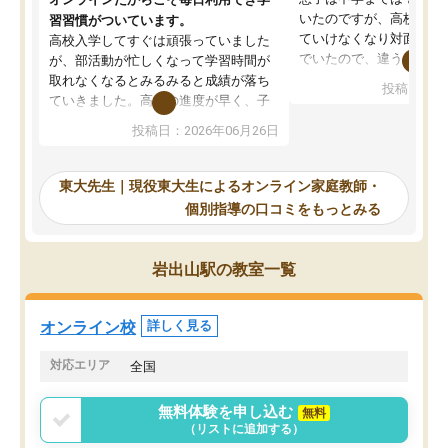
いたのですが、高校に入
習習慣がついています。
ていけなくなり対面の塾
高校入学してすぐは頑張っていました
でいたので、違うアプロ
が、部活動が忙しくなって学習時間が
考えて入りました。地元
取れなくなるとみるみると成績が落ち
投稿日：20
で、当初は模試でD判定
ていきました。高校の進度が早く、子
していたのですが、やは
供も家に帰って勉強の話すると嫌な反
投稿日：2026年06月26日
験勉強に詳しく、先生か
応を示します。東大先生にお願いして
受け合格できました。ま
からは効率的な計画を先生が立ててく
自習室が毎日使えていつ
れるので、親としても安心です。毎日
東大先生｜現役東大生によるオンライン家庭教師・
るのが心強かったようで
使える自習室とかもあり、わからない
個別指導の口コミをもっとみる
謝です。
ところがあれば先生が回答してくれる
のも重宝しています。
岩出山駅の教室一覧
オンライン校
詳しく見る
対応エリア
全国
無料体験を申し込む
無料
（リストに追加する）