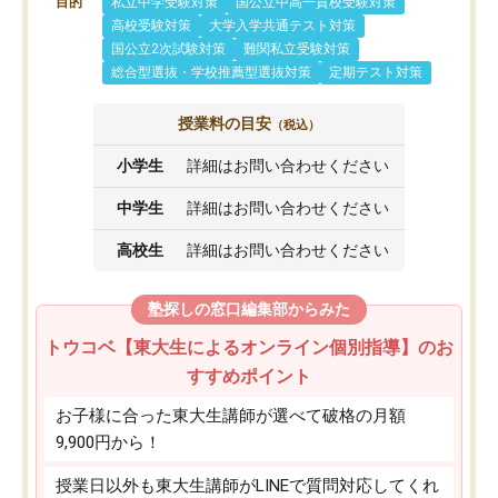
目的
私立中学受験対策
国公立中高一貫校受験対策
高校受験対策
大学入学共通テスト対策
国公立2次試験対策
難関私立受験対策
総合型選抜・学校推薦型選抜対策
定期テスト対策
授業料の目安
（税込）
小学生
詳細はお問い合わせください
中学生
詳細はお問い合わせください
高校生
詳細はお問い合わせください
塾探しの窓口編集部からみた
トウコベ【東大生によるオンライン個別指導】のお
すすめポイント
お子様に合った東大生講師が選べて破格の月額
9,900円から！
授業日以外も東大生講師がLINEで質問対応してくれ