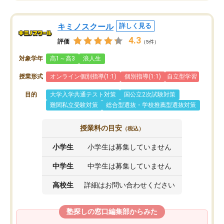
キミノスクール
詳しく見る
4.3
評価
（5件）
対象学年
高1～高3
浪人生
授業形式
オンライン個別指導(1:1)
個別指導(1:1)
自立型学習
目的
大学入学共通テスト対策
国公立2次試験対策
難関私立受験対策
総合型選抜・学校推薦型選抜対策
授業料の目安
（税込）
小学生
小学生は募集していません
中学生
中学生は募集していません
高校生
詳細はお問い合わせください
塾探しの窓口編集部からみた