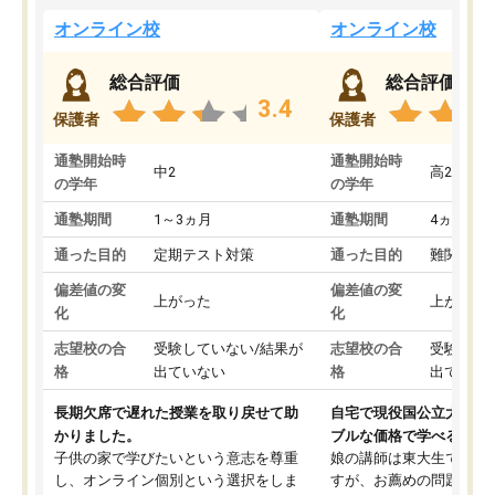
オンライン校
オンライン校
総合評価
総合評価
3.4
保護者
保護者
通塾開始時
通塾開始時
中2
高2
の学年
の学年
通塾期間
1～3ヵ月
通塾期間
4ヵ月～1
通った目的
定期テスト対策
通った目的
難関私立
偏差値の変
偏差値の変
上がった
上がった
化
化
志望校の合
受験していない/結果が
志望校の合
受験して
格
出ていない
格
出ていな
長期欠席で遅れた授業を取り戻せて助
自宅で現役国公立大学生
かりました。
ブルな価格で学べる
子供の家で学びたいという意志を尊重
娘の講師は東大生では無
し、オンライン個別という選択をしま
すが、お薦めの問題集や