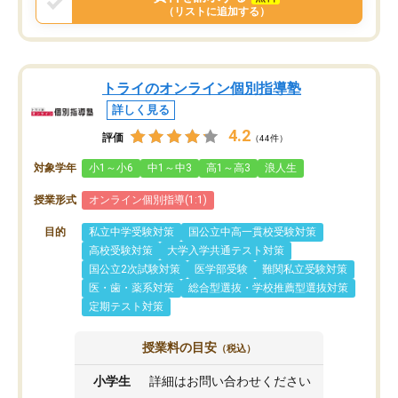
（リストに追加する）
トライのオンライン個別指導塾
詳しく見る
4.2
評価
（44件）
対象学年
小1～小6
中1～中3
高1～高3
浪人生
授業形式
オンライン個別指導(1:1)
目的
私立中学受験対策
国公立中高一貫校受験対策
高校受験対策
大学入学共通テスト対策
国公立2次試験対策
医学部受験
難関私立受験対策
医・歯・薬系対策
総合型選抜・学校推薦型選抜対策
定期テスト対策
授業料の目安
（税込）
小学生
詳細はお問い合わせください