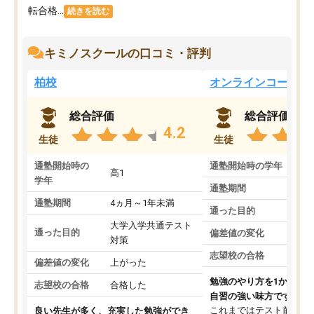
転合格...
続きを読む
キミノスクールの口コミ・評判
柏校
オンラインコース
総合評価
総合評価
4.2
生徒
生徒
通塾開始時の
通塾開始時の学年
中
高1
学年
通塾期間
通塾期間
4ヵ月～1年未満
通った目的
大学入学共通テスト
通った目的
偏差値の変化
対策
志望校の合格
偏差値の変化
上がった
勉強のやり方を1から教
志望校の合格
合格した
自習の強い味方です。
これまではテスト前に何
良い先生が多く、充実した勉強ができ