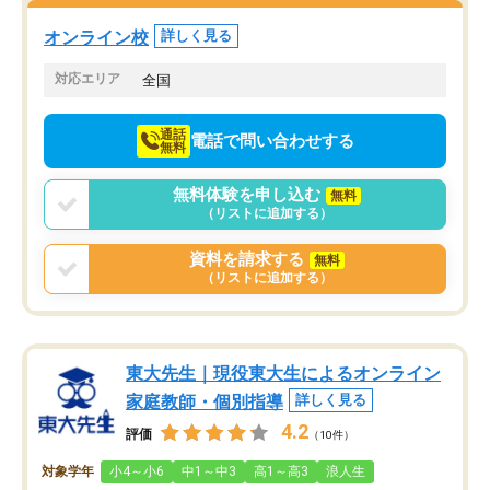
塾を受けています。狙い通り、少しず
つ成績も上がり、苦手意識も無くなっ
オンライン校
詳しく見る
てきたので、さらに苦手な数学も追加
でお願いしました。来年の高校受験に
対応エリア
全国
向けて頑張っています。
通話
電話で問い合わせする
無料
無料体験を申し込む
無料
（リストに追加する）
資料を請求する
無料
（リストに追加する）
東大先生｜現役東大生によるオンライン
家庭教師・個別指導
詳しく見る
4.2
評価
（10件）
対象学年
小4～小6
中1～中3
高1～高3
浪人生