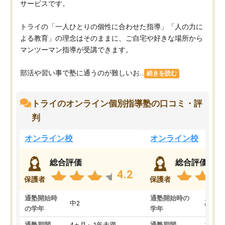
サービスです。
トライの「一人ひとりの個性に合わせた指導」「人の力に
よる教育」の理念はそのままに、ご自宅や好きな場所から
マンツーマン指導が受講できます。
部活や習い事で塾に通うのが難しいお...
続きを読む
トライのオンライン個別指導塾の口コミ・評
判
オンライン校
オンライン校
総合評価
総合評価
4.2
保護者
保護者
通塾開始時
通塾開始時の
中2
高3
の学年
学年
通塾期間
4ヵ月～1年未満
通塾期間
1～3