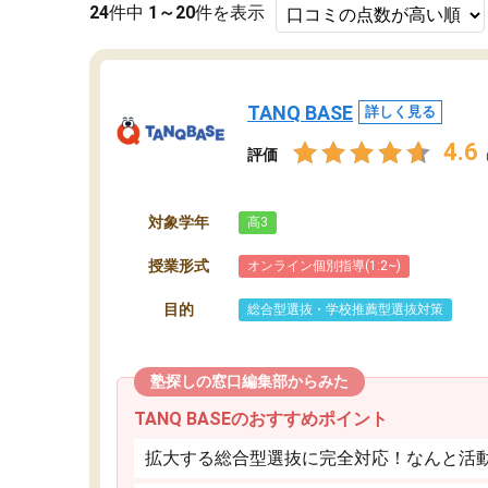
24
件中
1～20
件を表示
TANQ BASE
詳しく見る
4.6
評価
対象学年
高3
授業形式
オンライン個別指導(1:2~)
目的
総合型選抜・学校推薦型選抜対策
塾探しの窓口編集部からみた
TANQ BASEのおすすめポイント
拡大する総合型選抜に完全対応！なんと活