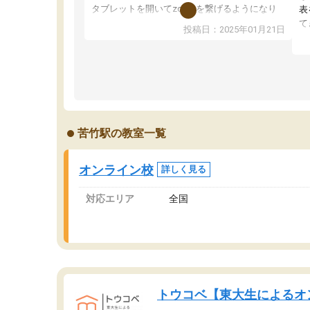
タブレットを開いてzoomを繋げるようになり
表
ました！5科目なんでもOKなのもとても気に入
て
投稿日：2025年01月21日
っています
オ
成績もだいぶ下の方でしたが、通い始めて1年ほ
い
どだった今では平均点以上の科目が増えてきま
か
した！あと1年受験まであるので無料の週末教室
て
を使用しながら頑張って欲しいと思います！
苦竹駅の教室一覧
オンライン校
詳しく見る
対応エリア
全国
トウコベ【東大生によるオ