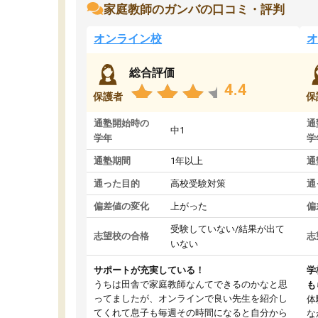
家庭教師のガンバの口コミ・評判
オンライン校
オ
総合評価
4.4
保護者
保
通塾開始時の
通
中1
学年
学
通塾期間
1年以上
通
通った目的
高校受験対策
通
偏差値の変化
上がった
偏
受験していない/結果が出て
志望校の合格
志
いない
サポートが充実している！
学
うちは田舎で家庭教師なんてできるのかなと思
も
ってましたが、オンラインで良い先生を紹介し
体
てくれて息子も毎週その時間になると自分から
な