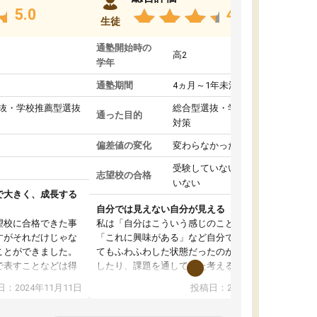
5.0
4.8
生徒
通塾開始時の
高2
学年
通塾期間
4ヵ月～1年未満
抜・学校推薦型選抜
総合型選抜・学校推薦型選抜
通った目的
対策
偏差値の変化
変わらなかった
受験していない/結果が出て
志望校の合格
いない
で大きく、成長する
自分では見えない自分が見える
望校に合格できた事
私は「自分はこういう感じのことがしたい」
すがそれだけじゃな
「これに興味がある」など自分で自己分析をし
ことができました。
てもふわふわした状態だったのが、コーチと話
で表すことなどは得
したり、課題を通してまた考えることで、もっ
話すことやコミュニ
と詳しく自分のことが理解できました。いつで
：2024年11月11日
投稿日：2024年10月31日
手でした。
も質問できるので、そこも1つの魅力です。ま
同じ学年の方々と関
た、はたらく部にいる生徒達は意識高い系の子