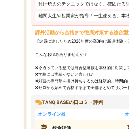
付け焼刃のテクニックではなく、確固たる
難関大生や起業家が指導！一生使える、本
課外活動から合格まで徹底対策する総合型
【定員に達したため2026年度の高3向け新規体験
こんなお悩みありませんか？
❌今通っている塾では総合型選抜を本格的に対策し
❌学校には実績がないと言われた
❌対面の専門塾を掛け持ちするのは経済的、時間的
❌ゼロから始めて合格するまで全部まとめてサポート.
TANQ BASEの口コミ・評判
オンライン校
オ
総合評価