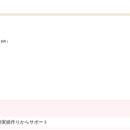
（8件）
動実績作りからサポート