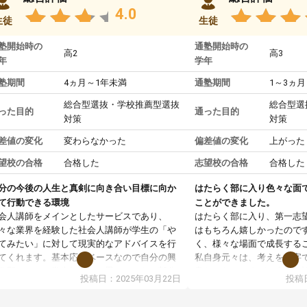
4.0
生徒
生徒
塾開始時の
通塾開始時の
高2
高3
年
学年
塾期間
4ヵ月～1年未満
通塾期間
1～3ヵ月
総合型選抜・学校推薦型選抜
総合型選
った目的
通った目的
対策
対策
差値の変化
変わらなかった
偏差値の変化
上がった
望校の合格
合格した
志望校の合格
合格した
分の今後の人生と真剣に向き合い目標に向か
はたらく部に入り色々な面
て行動できる環境
ことができました。
会人講師をメインとしたサービスであり、
はたらく部に入り、第一志
々な業界を経験した社会人講師が学生の「や
はもちろん嬉しかったので
てみたい」に対して現実的なアドバイスを行
く、様々な場面で成長する
てくれます。基本応援ベースなので自分の興
私自身元々は、考えを文字
分野について学生知識では思いつかない部分
意だったのですが、人前で
投稿日：2025年03月22日
投稿日
で深ぼる事が出来ます。
ケーションをとることが苦
合型選抜対策として志望理由書・面接・小論
しかし、はたらく部に入り