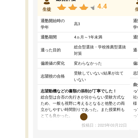
4.4
生徒
通塾開始時の
通
高3
学年
学
通塾期間
4ヵ月～1年未満
通
総合型選抜・学校推薦型選抜
通った目的
通
対策
偏差値の変化
変わらなかった
偏
受験していない/結果が出て
志
志望校の合格
いない
自
志望動機などの書類の添削が丁寧でした！
っ
総合型は合否の先行きが分からない受験方式な
社
ため、一般も視野に考えるとなると他塾との両
様
立がしやすい時間割りであった。また授業料も
っ
とても良かった。
っ
総合型の多くの塾は大学生が見ることが多い
味
投稿日：2025年03月22日
が、はたらく部総合型コースは大学生の目だけ
ま
でなく、数人の大人にも目を通して頂ける。そ
総