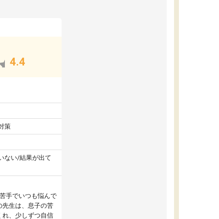
4.4
対策
いない/結果が出て
が苦手でいつも悩んで
の先生は、息子の苦
くれ、少しずつ自信