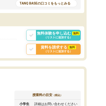
とる機会が増えたり
が多いので、その子達に感化されて自分も『も
TANQ BASEの口コミをもっとみる
次試験対策の面接練
っと何かに取り組んでみよう』と思えます。
てもらい飛躍的に成
はたらく部はオンラインなので、色々な場所の
面接自体も試験まで
コーチも生徒がいて、みんなフレンドリーなの
した。その結果本番
で気軽に話せるのでとても楽しいです。
りと伝えることもで
ことができました。
無料体験を申し込む
無料
（リストに追加する）
資料を請求する
無料
（リストに追加する）
授業料の目安
（税込）
小学生
詳細はお問い合わせください