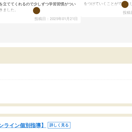
をつけていくことができま
を立ててくれるので少しずつ学習習慣がつい
期テストの成績が10点以上
きました。
投稿日
ても喜んでいます。
ンラインで週に一度の受講ですが、指導が無
投稿日：2025年01月21日
日も予定表に基づいて勉強したり、LINEでわ
らないところを質問できるのでとても助かっ
います。
ンライン個別指導】
詳しく見る