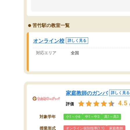
のため多くの意見を聞くことができ、より良い
文
ものを推敲することが可能だ。
て
どの人も優しく、親身に接してくださるのでや
う
る気も出て、良かったです！！
計
苦竹駅の教室一覧
る
い
会
オンライン校
詳しく見る
の
対応エリア
全国
家庭教師のガンバ
詳しく見る
4.5
評価
対象学年
小1～小6
中1～中3
高1～高3
授業形式
オンライン個別指導(1:1)
家庭教師