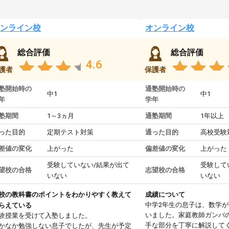
ンライン校
オンライン校
総合評価
総合評価
4.6
護者
保護者
塾開始時の
通塾開始時の
中1
中1
年
学年
塾期間
1～3ヵ月
通塾期間
1年以上
った目的
定期テスト対策
通った目的
高校受験
差値の変化
上がった
偏差値の変化
上がった
受験していない/結果が出て
受験して
望校の合格
志望校の合格
いない
いない
校の教科書のポイントをわかりやすく教えて
成績について
中学2年生の息子は、数学
らえている
いました。家庭教師ガンバ
験授業を受けて入塾しました。
手な部分を丁寧に解説して
かなか勉強しない息子でしたが、先生が予定