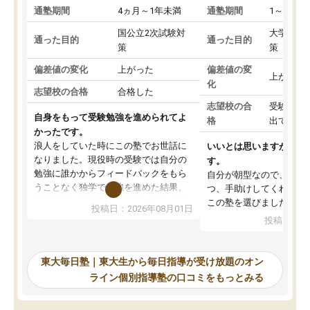
通塾期間
4ヵ月～1年未満
通塾期間
1～3ヵ月
国公立2次試験対
大学入学
通った目的
通った目的
策
策
偏差値の変化
上がった
偏差値の変
上がった
化
志望校の合格
合格した
志望校の合
受験して
自身をもって受験勉強を進められてよ
格
出ていな
かったです。
浪人をしていた時にこの塾でお世話に
いいとは思いますが、料
なりました。現役時の受験では自分の
す。
勉強に誰かからフィードバックをもら
自分が朝型なので、自習
うことなく独学で勉強を進めた結果、
つ、手助けしてくれる設
入試本番に地歴の学習が間に合わず不
この塾を選びました。
投稿日：2026年08月01日
合格となってしまいました。その経験
投稿日：20
を踏まえ、浪人が決まった際に勉強計
画を考えてもらえる塾を探した結果、
東大毎日塾にたどり着きました。学習
東大毎日塾｜東大生から毎日指導が受け放題のオン
の長期計画や日々の勉強のやり方につ
ライン個別指導塾の口コミをもっとみる
いて客観的なアドバイスをいただけた
ので、自信をもって受験勉強を進める