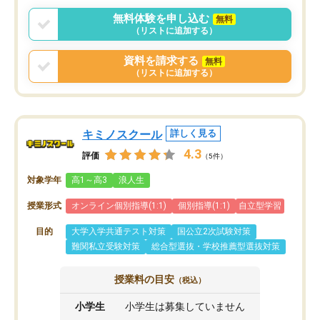
言う事で講師変更の申し出があり、あ
無料体験を申し込む
無料
まりに短期での変更だった為、塾に通
（リストに追加する）
う事にして退会しました。遅れも取り
戻せ、授業内容や講師の方は良かった
資料を請求する
無料
と思います。
（リストに追加する）
キミノスクール
詳しく見る
4.3
評価
（5件）
対象学年
高1～高3
浪人生
授業形式
オンライン個別指導(1:1)
個別指導(1:1)
自立型学習
目的
大学入学共通テスト対策
国公立2次試験対策
難関私立受験対策
総合型選抜・学校推薦型選抜対策
授業料の目安
（税込）
小学生
小学生は募集していません