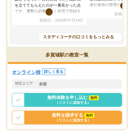
成や進捗の管理のみのコ
を立ててもらえたのが一番良かった点
ていましたが、あまり効
です。通塾の必要がなく自宅で完結す
投稿日：20
じ個別指導コースに変更
るため、学校や部活と両立しやすかっ
投稿日：2026年01月24日
講師には早稲田大学生の
たです。コーチが現役大学生で相談し
れましたが、はっきり言
やすく、勉強面だけでなく受験期の不
性が良くなかったです。
安も気軽に話せました。勉強習慣が身
スタディコーチの口コミをもっとみる
モチベーションが上がら
についたと感じています。また、チャ
にやめてしまいました。
ットで質問できるのも便利でした。一
追加で料金を払うことで
人では迷いがちだった受験勉強を、最
多賀城駅の教室一覧
方に変更することも可能
後まで続けられたのはこの塾のおかげ
の方の予定が空いていな
だと思います。
そもそも月謝が高い塾な
オンライン校
詳しく見る
人には合わないと思いま
総合してあまりお勧めで
対応エリア
全国
りませんでした。
唯一、塾内の設備だけは
無料体験を申し込む
無料
で素晴らしかったです。
（リストに追加する）
資料を請求する
無料
（リストに追加する）