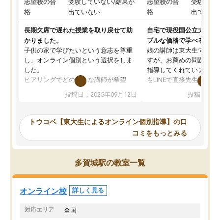
志望校の合
受験していない/結果が
志望校の合
受験して
格
出ていない
格
出ていな
長期欠席で遅れた授業を取り戻せて助
自宅で現役国公立大学生
かりました。
ブルな価格で学べる
子供の家で学びたいという意志を尊重
娘の講師は東大生では無
し、オンライン個別という選択をしま
すが、お薦めの問題集や
した。
指導してくれています。2
ヒアリングでどのような講師が希望
もLINEで直接先生に質問
か、オプションは付帯するかなど選ぶ
教科でも)。受講科目や
投稿日：2025年09月12日
投稿日：20
事が出来ました。
めれるので、個人に合っ
講師とのマッチング後講師との初回ミ
ると思います。カリキュ
ーティングを行い、その講師で良いか
いなのがあり(有料)、受
トウコベ【東大生によるオンライン個別指導】の口
他の講師を希望するか子供との相性も
ことをどんなスケジュー
コミをもっとみる
見てから講師を決定する事ができま
くか相談したのですが、
す。
ち期待したものではなく
うちの子は、初回面談の講師の方で決
内容でした。それでも明
多賀城駅の教室一覧
定しました。
やる気も出ましたし、苦
くなってきたようなので
オンラインツールを使用した単語帳の
お願いして良かったと思
オンライン校
詳しく見る
共有があり宿題もそちらで出される形
も合わなければチェンジ
でした。
娘は3科目ともずっと同
対応エリア
全国
2ヶ月で担当講師の方がお辞めになると