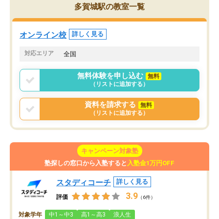
ことができました。自分のように勉強
多賀城駅の教室一覧
のやり方や進捗管理で苦労している方
には特におすすめしたい塾です。
オンライン校
詳しく見る
対応エリア
全国
無料体験を申し込む
無料
（リストに追加する）
資料を請求する
無料
（リストに追加する）
キャンペーン対象塾
塾探しの窓口から入塾すると
入塾金1万円OFF
スタディコーチ
詳しく見る
3.9
評価
（6件）
対象学年
中1～中3
高1～高3
浪人生