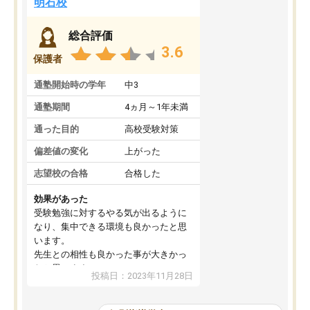
明石校
総合評価
3.6
保護者
通塾開始時の学年
中3
通塾期間
4ヵ月～1年未満
通った目的
高校受験対策
偏差値の変化
上がった
志望校の合格
合格した
効果があった
受験勉強に対するやる気が出るように
なり、集中できる環境も良かったと思
います。
先生との相性も良かった事が大きかっ
たと思います。
投稿日：2023年11月28日