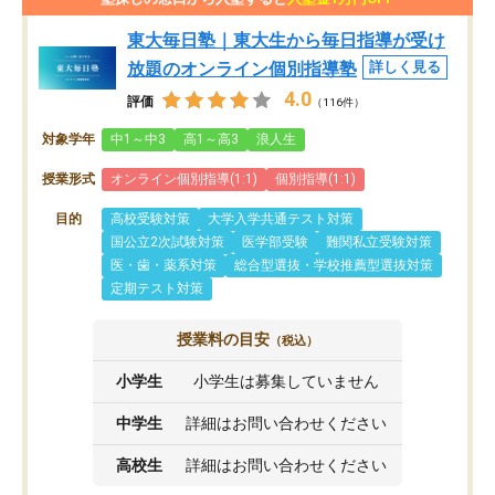
東大毎日塾｜東大生から毎日指導が受け
放題のオンライン個別指導塾
詳しく見る
4.0
評価
（116件）
対象学年
中1～中3
高1～高3
浪人生
授業形式
オンライン個別指導(1:1)
個別指導(1:1)
目的
高校受験対策
大学入学共通テスト対策
国公立2次試験対策
医学部受験
難関私立受験対策
医・歯・薬系対策
総合型選抜・学校推薦型選抜対策
定期テスト対策
授業料の目安
（税込）
小学生
小学生は募集していません
中学生
詳細はお問い合わせください
高校生
詳細はお問い合わせください