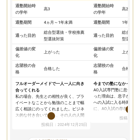
通塾開始時
通塾開始時
高3
高2
の学年
の学年
通塾期間
4ヵ月～1年未満
通塾期間
1年以上
総合型選抜・学校推薦
総合型選
通った目的
通った目的
型選抜対策
型選抜対
偏差値の変
偏差値の変
上がった
上がった
化
化
志望校の合
志望校の合
合格した
合格した
格
格
フルオーダーメイドで一人一人に向き
今までの塾になかったA
AO入試専門塾に息子を
合ってくれる
った理由は、息子が高校
私の場合、先生との相性が良く、プラ
への入試に入る時期に差
イベートなことから勉強のことまで幅
に、AO入試の存在を息
広く相談にのってくれました。ビジネ
してもその制度で合格し
ス的な付き合いでなく、その人の人間
投稿日：20
たことから、AOIに入塾
性までを適切に把握し、むきあってい
投稿日：2024年12月25日
思いました。
るなぁと強く感じることできました。
AOIでは、カウンセリン
また、他の先生の意見も聞いてみたい
で、AO入試を改めて知