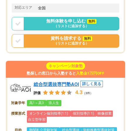
思います。
格に繋がったと思います。
対応エリア
全国
無料体験を申し込む
無料
（リストに追加する）
資料を請求する
無料
（リストに追加する）
キャンペーン対象塾
塾探しの窓口から入塾すると
入塾金1万円OFF
総合型選抜専門塾AOI
詳しく見る
4.3
評価
（3件）
対象学年
高1～高3
浪人生
授業形式
オンライン個別指導(1:1)
個別指導(1:1)
映像授業
自立型学習
目的
難関私立受験対策
総合型選抜・学校推薦型選抜対策