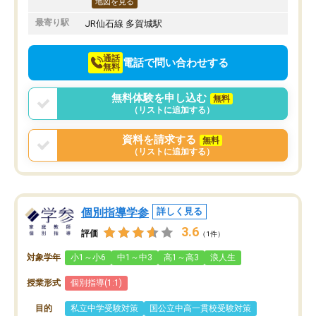
地図を見る
最寄り駅
JR仙石線 多賀城駅
通話
電話で問い合わせする
無料
無料体験を申し込む
無料
（リストに追加する）
資料を請求する
無料
（リストに追加する）
個別指導学参
詳しく見る
3.6
評価
（1件）
対象学年
小1～小6
中1～中3
高1～高3
浪人生
授業形式
個別指導(1:1)
目的
私立中学受験対策
国公立中高一貫校受験対策