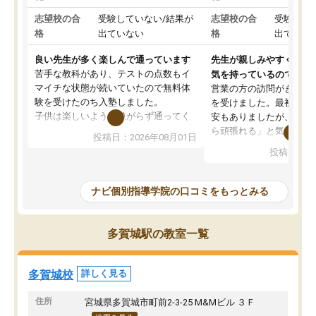
志望校の合
受験していない/結果が
志望校の合
受験して
格
出ていない
格
出ていな
良い先生が多く楽しんで通っています
先生が親しみやすく勉強
苦手な教科があり、テストの点数もイ
気を持っているので安心
マイチな状態が続いていたので無料体
営業の方の訪問がきっか
験を受けたのち入塾しました。
を受けました。最初は続
子供は楽しいようで嫌がらず通ってく
安もありましたが、子ど
れています。
ら頑張れる」と気に入り
投稿日：2026年08月01日
先生は良い方が多く、いつも笑顔で対
以上お世話になっていま
投稿日：20
応して頂けるので安心してお任せする
ても分かりやすく、学校
ことができます。
き方や、子どもに合った
教室は少し狭い印象なので夜の時間帯
方を丁寧に教えてくださ
ナビ個別指導学院の口コミをもっとみる
など生徒さんが多い時間帯は手狭では
が深まっていると感じま
ないかな？と感じます。
熱心で、一人ひとりの苦
また駅前にあるのでアクセスは良いで
握し、復習や講習を通し
多賀城駅の教室一覧
すが駐車場がないのでお迎えの際に近
ポートしてくださいます
隣のコインパーキングを利用または路
前より勉強に前向きに取
上駐車をするしかない点が少し不便で
になり、安心して通わせ
多賀城校
詳しく見る
す。
感じています。これから
りたいと思える塾です。
住所
宮城県多賀城市町前2-3-25 M&Mビル ３Ｆ