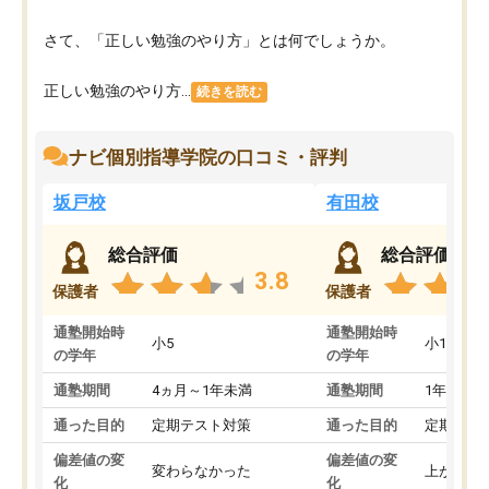
さて、「正しい勉強のやり方」とは何でしょうか。
正しい勉強のやり方...
続きを読む
ナビ個別指導学院の口コミ・評判
坂戸校
有田校
総合評価
総合評価
3.8
保護者
保護者
通塾開始時
通塾開始時
小5
小1
の学年
の学年
通塾期間
4ヵ月～1年未満
通塾期間
1年以上
通った目的
定期テスト対策
通った目的
定期テス
偏差値の変
偏差値の変
変わらなかった
上がった
化
化