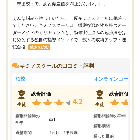
「志望校まで、あと偏差値を20上げなければ…」
そんな悩みを持っていたら、一度キミノスクールに相談し
てください。キミノスクールは、緻密な戦略性を持つオー
ダーメイドのカリキュラムと、効果実証済みの勉強法をは
じめとする独自の指導メソッドで、数々の成績アップ・逆
転合格...
続きを読む
キミノスクールの口コミ・評判
柏校
オンラインコース
総合評価
総合評価
4.2
生徒
生徒
通塾開始時の
通塾開始時の学年
中
高1
学年
通塾期間
通塾期間
4ヵ月～1年未満
通った目的