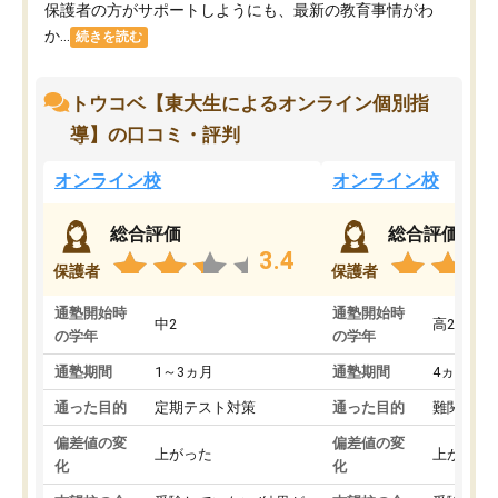
保護者の方がサポートしようにも、最新の教育事情がわ
か...
続きを読む
トウコベ【東大生によるオンライン個別指
導】の口コミ・評判
オンライン校
オンライン校
総合評価
総合評価
3.4
保護者
保護者
通塾開始時
通塾開始時
中2
高2
の学年
の学年
通塾期間
1～3ヵ月
通塾期間
4ヵ月～1
通った目的
定期テスト対策
通った目的
難関私立
偏差値の変
偏差値の変
上がった
上がった
化
化