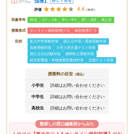
指導】
詳しく見る
4.4
評価
（38件）
対象学年
幼児
小1～小6
中1～中3
高1～高3
浪人生
授業形式
オンライン個別指導(1:1)
個別指導(1:1)
目的
私立中学受験対策
国公立中高一貫校受験対策
高校受験対策
大学入学共通テスト対策
国公立2次試験対策
難関私立受験対策
総合型選抜・学校推薦型選抜対策
定期テスト対策
授業料の目安
（税込）
小学生
詳細はお問い合わせください
中学生
詳細はお問い合わせください
高校生
詳細はお問い合わせください
塾探しの窓口編集部からみた