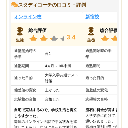
スタディコーチの口コミ・評判
オンライン校
新宿校
総合評価
総合評価
3.4
生徒
生徒
通塾開始時の
通塾開始時の学
高2
高2
学年
年
通塾期間
4ヵ月～1年未満
通塾期間
1～
大学入学共通テスト
国公
通った目的
通った目的
対策
策
偏差値の変化
上がった
偏差値の変化
変わ
志望校の合格
合格した
志望校の合格
合格
自宅で完結するので、学校生活と両立
流石に料金が高すぎる
大学受験に向けて、高2
しやすかった。
通い始めました。
毎週のオンライン面談で学習状況を確
最初は個別指導でなく、
認してもらい、自分に合った学習計画