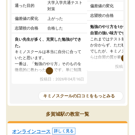
大学入学共通テスト
通った目的
偏差値の変化
対策
志望校の合格
偏差値の変化
上がった
勉強のやり方を1から教
志望校の合格
合格した
自習の強い味方です。
これまではテスト前に何
良い先生が多く、充実した勉強ができ
か分からず、ただ机に座
た。
でしたが、キミノスクー
キミノスクールは本当に自分に合って
らは自習の質が劇的に変
いたと思います。
先生が毎日何をすべきか
一番は、「勉強のやり方」そのものを
投稿日：20
を明確にしてくれるので
徹底的に教わったことです。単に知識
ずに学習に取り組めるよ
を詰め込むのではなく、自学自習の習
投稿日：2026年04月16日
が一番の収穫です。
慣が身につくよう並走してくれるの
授業で教えてもらうとい
で、通塾日以外も机に向かうのが苦で
の仕方をコーチングして
はなくなりました。
キミノスクールの口コミをもっとみる
ルなので、家での学習習
身につきました。結果と
講師の方との距離も近く、親身なコー
た英語の偏差値が10以上
チングのおかげで、停滞期もモチベー
多賀城駅の教室一覧
していた公立高校に無事
ションを維持できました。「やらされ
た。自分から学ぶ姿勢を
る勉強」から「目標のための勉強」へ
たい家庭には本当におす
意識が変わったことが、目標校への合
オンラインコース
詳しく見る