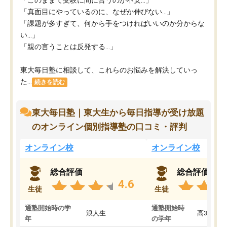
「このままで受験に間に合うのか不安…」
「真面目にやっているのに、なぜか伸びない…」
「課題が多すぎて、何から手をつければいいのか分からな
い…」
「親の言うことは反発する…」
東大毎日塾に相談して、これらのお悩みを解決していっ
た...
続きを読む
東大毎日塾｜東大生から毎日指導が受け放題
のオンライン個別指導塾の口コミ・評判
オンライン校
オンライン校
総合評価
総合評価
4.6
生徒
生徒
通塾開始時の学
通塾開始時
浪人生
高3
年
の学年