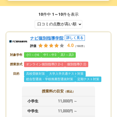
10
件中
1～10
件を表示
ナビ個別指導学院
詳しく見る
4.0
評価
（190件）
対象学年
小1～小6
中1～中3
高1～高3
授業形式
オンライン個別指導(1:2~)
個別指導(1:2)
目的
高校受験対策
大学入学共通テスト対策
総合型選抜・学校推薦型選抜対策
定期テスト対策
授業料の目安
（税込）
小学生
11,000円 ～
中学生
11,000円 ～