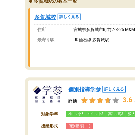
多賀城駅の教室一覧
ングを利用または路上駐車をするしかない点が
通
少し不便です。
お
多賀城校
詳しく見る
住所
宮城県多賀城市町前2-3-25 M&
最寄り駅
JR仙石線 多賀城駅
個別指導学参
詳しく見る
3.6
評価
対象学年
小1～小6
中1～中3
高1～高3
浪
授業形式
個別指導(1:1)