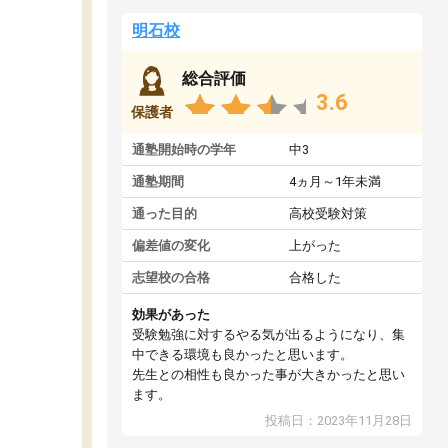
明石校
総合評価
3.6
保護者
通塾開始時の学年
中3
通塾期間
4ヵ月～1年未満
通った目的
高校受験対策
偏差値の変化
上がった
志望校の合格
合格した
効果があった
受験勉強に対するやる気が出るようになり、集
中できる環境も良かったと思います。
先生との相性も良かった事が大きかったと思い
ます。
投稿日：2023年11月28日