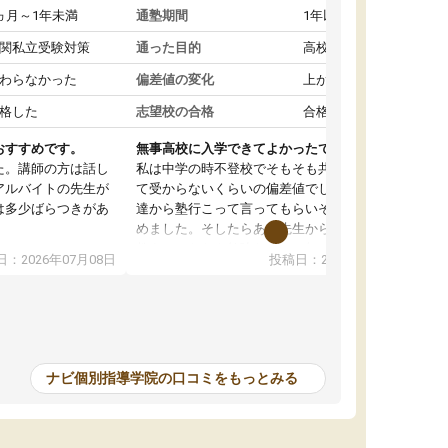
ヵ月～1年未満
通塾期間
1年以上
関私立受験対策
通った目的
高校受験対策
わらなかった
偏差値の変化
上がった
格した
志望校の合格
合格した
おすすめです。
無事高校に入学できてよかったです。
た。講師の方は話し
私は中学の時不登校でそもそも共学の高校なん
アルバイトの先生が
て受からないくらいの偏差値でした。ある日友
は多少ばらつきがあ
達から塾行こって言ってもらいそこから通い始
めました。そしたらある先生から学ぶ楽しさを
教えていただき勉強などして無かったのに自主
：2026年07月08日
投稿日：2026年07月01日
って説明してくれる
室で勉強するくらいハマりました。私の担当の
解しやすかったで
先生は無理に宿題などを押し付けてくるわけで
も自習室を利用でき
もなく優しく接して頂いてその感じが一年以上
ない人には便利な環
続き、お陰様で私は共学の高校に受かりまし
た。ほんと先生達には感謝しています。
ナビ個別指導学院の口コミをもっとみる
中学生の利用者が多
本格的に目指す高校
て自分に合う講師か