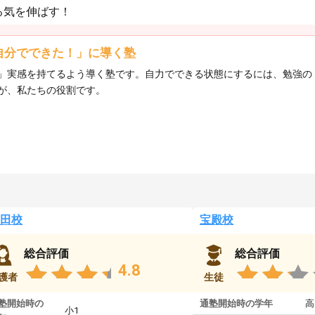
る気を伸ばす！
自分でできた！」に導く塾
」実感を持てるよう導く塾です。自力でできる状態にするには、勉強の
が、私たちの役割です。
田校
宝殿校
総合評価
総合評価
4.8
護者
生徒
塾開始時の
通塾開始時の学年
高
小1