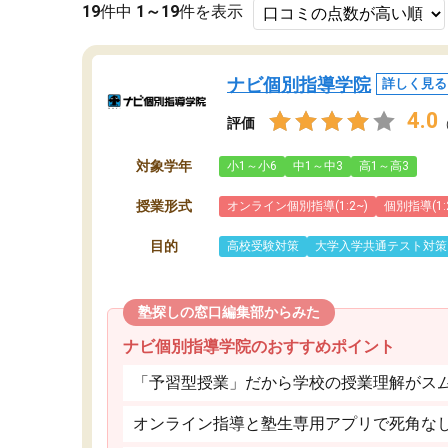
19
件中
1～19
件を表示
ナビ個別指導学院
詳しく見る
4.0
評価
対象学年
小1～小6
中1～中3
高1～高3
授業形式
オンライン個別指導(1:2~)
個別指導(1:
目的
高校受験対策
大学入学共通テスト対策
塾探しの窓口編集部からみた
ナビ個別指導学院のおすすめポイント
「予習型授業」だから学校の授業理解がス
オンライン指導と塾生専用アプリで死角な