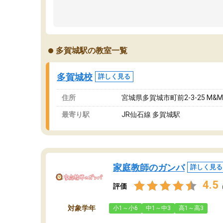
多賀城駅の教室一覧
多賀城校
詳しく見る
住所
宮城県多賀城市町前2-3-25 M&
最寄り駅
JR仙石線 多賀城駅
家庭教師のガンバ
詳しく見る
4.5
評価
対象学年
小1～小6
中1～中3
高1～高3