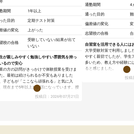
年
通塾期間
4
塾期間
1年以上
通った目的
難
った目的
定期テスト対策
偏差値の変化
変
差値の変化
上がった
志望校の合格
合
受験していない/結果が出て
望校の合格
自習室を活用できる人には
いない
大学受験対策で利用しまし
やすく親切でしたが、学生
生が親しみやすく勉強しやすい雰囲気を持っ
多いため、教え方や経験に
いるので安心
ると感じました。
業の方の訪問がきっかけで体験授業を受けま
た。最初は続けられるか不安もありました
投稿日
授業はホワイトボードを使
、子どもが「ここなら頑張れる」と気に入
ので、図や式を見ながら理
、現在まで5年以上お世話になっています。授
す。また、授業がない日で
はとても分かりやすく、学校とは違った解き
投稿日：2026年07月21日
るため、自宅では集中でき
や、子どもに合った覚え方・考え方を丁寧に
境だと思います。
えてくださるので、理解が深まっていると感
ます。先生方も熱心で、一人ひとりの苦手な
教室全体としては小学生や
元を把握し、復習や講習を通してしっかりサ
い印象でした。大学受験を
ートしてくださいます。子どもも以前より勉
生は、一度体験授業を受け
に前向きに取り組めるようになり、安心して