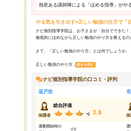
熱意ある講師陣による「ほめる指導」がや
やる気を引き出す×正しい勉強の仕方で「
ナビ個別指導学院は、お子さまが「自分でできた！
徹底的にほめながら正しい勉強のやり方を教えるの
さて、「正しい勉強のやり方」とは何でしょうか。
正しい勉強のやり方...
続きを読む
ナビ個別指導学院の口コミ・評判
坂戸校
有
総合評価
3.8
保護者
保
通塾開始時の
通
小5