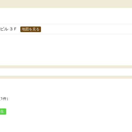
どうか確認してから入塾を
わせられる塾だと感じています。これからも
です。
世話になりたいと思える塾です。
Mビル ３Ｆ
地図を見る
（1件）
人生