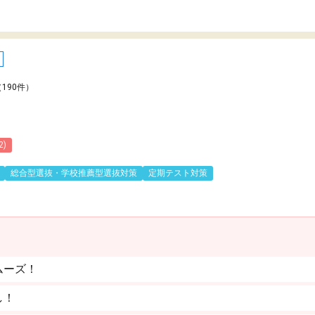
（190件）
2)
総合型選抜・学校推薦型選抜対策
定期テスト対策
ムーズ！
し！