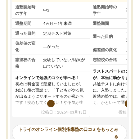
通塾開始時
通塾開始時の
中2
高3
の学年
学年
通塾期間
4ヵ月～1年未満
通塾期間
1～3
通った目的
定期テスト対策
大学入
通った目的
対策
偏差値の変
上がった
化
偏差値の変化
上がっ
志望校の合
受験していない/結果が
志望校の合格
合格し
格
出ていない
ラストスパートの１か月
オンラインで勉強のコツが学べる！
が、本当に助かりました
初めは料金面で躊躇していましたが、
共通テストに向けての追
お試し後の面談で、「子どもがやる気
に、入塾しました。田舎
が出るようにサポートするのが私たち
近隣の塾では、教えても
です！安心してください！やる気が出
く、かといって通うには
ないのは私たち講師の責任です」と言
が、トライならオンライ
投稿日：2026年03月13日
投稿日：20
ってくださり、確かに！と考えて、思
可能なので本当に助かり
い切って入塾しました。英語が苦手だ
テストの内容重視でした
ったんですが、学生の先生から学ぶこ
らないところをピンポイ
トライのオンライン個別指導塾の口コミをもっとみ
とで、勉強のコツみたいなものをつか
頂いて、とてもわかりや
る