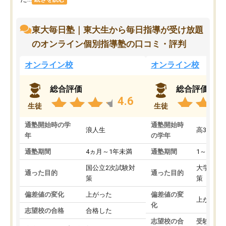
東大毎日塾｜東大生から毎日指導が受け放題
のオンライン個別指導塾の口コミ・評判
オンライン校
オンライン校
総合評価
総合評価
4.6
生徒
生徒
通塾開始時の学
通塾開始時
浪人生
高3
年
の学年
通塾期間
4ヵ月～1年未満
通塾期間
1～3ヵ月
国公立2次試験対
大学入学
通った目的
通った目的
策
策
偏差値の変化
上がった
偏差値の変
上がった
化
志望校の合格
合格した
志望校の合
受験して