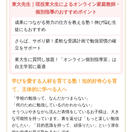
東大先生｜現役東大生によるオンライン家庭教師・
個別指導のおすすめポイント
成果につながる努力の仕方を教える塾！伸び悩む生
徒にもおすすめ
さらば、サボり癖！柔軟な受講計画で勉強習慣の確
立をサポート
東大生に質問し放題！「オンライン個別指導室」は
自主学習に最適
学びを愛する人材を育てる塾！知的好奇心を育
て、主体的に学べる人へ
「学校の勉強って、なんだかつまらない」
「何のために勉強しているのかわからない」
そうつぶやきながら沈んだ表情をしているお子様は、大き
な可能性を持っています。裏を返せば「もっと楽しい勉強
がしたい」「目的意識を持って、頑張りたい」という潜在
的な欲求が見て取れるからです。