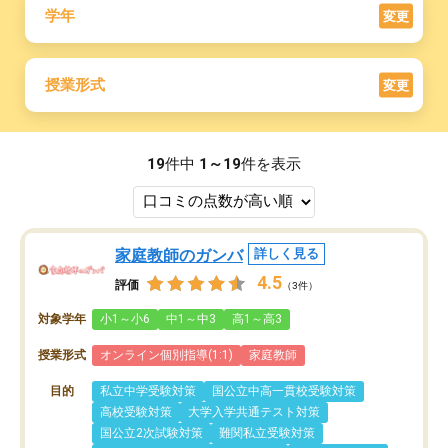
学年
変更
授業形式
変更
19
件中
1～19
件を表示
家庭教師のガンバ
詳しく見る
4.5
評価
（3件）
対象学年
小1～小6
中1～中3
高1～高3
授業形式
オンライン個別指導(1:1)
家庭教師
目的
私立中学受験対策
国公立中高一貫校受験対策
高校受験対策
大学入学共通テスト対策
国公立2次試験対策
難関私立受験対策