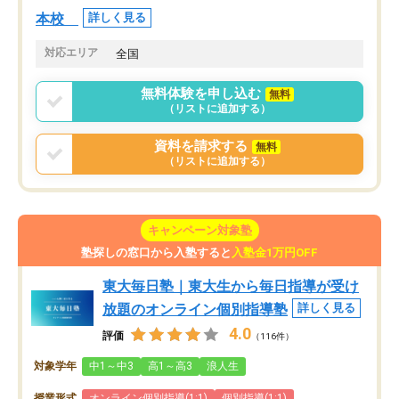
本校
詳しく見る
対応エリア
全国
無料体験を申し込む
無料
（リストに追加する）
資料を請求する
無料
（リストに追加する）
キャンペーン対象塾
塾探しの窓口から入塾すると
入塾金1万円OFF
東大毎日塾｜東大生から毎日指導が受け
放題のオンライン個別指導塾
詳しく見る
4.0
評価
（116件）
対象学年
中1～中3
高1～高3
浪人生
授業形式
オンライン個別指導(1:1)
個別指導(1:1)