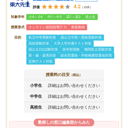
4.2
評価
（10件）
対象学年
小4～小6
中1～中3
高1～高3
浪人生
授業形式
オンライン個別指導(1:1)
家庭教師
目的
私立中学受験対策
国公立中高一貫校受験対策
高校受験対策
大学入学共通テスト対策
国公立2次試験対策
医学部受験
難関私立受験対策
医・歯・薬系対策
総合型選抜・学校推薦型選抜対策
定期テスト対策
授業料の目安
（税込）
小学生
詳細はお問い合わせください
中学生
詳細はお問い合わせください
高校生
詳細はお問い合わせください
塾探しの窓口編集部からみた