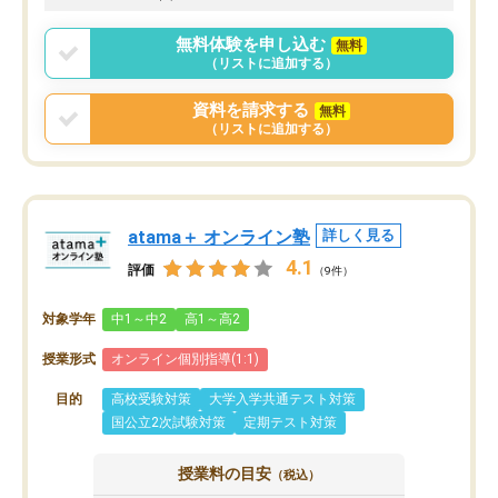
無料体験を申し込む
無料
（リストに追加する）
資料を請求する
無料
（リストに追加する）
atama＋ オンライン塾
詳しく見る
4.1
評価
（9件）
対象学年
中1～中2
高1～高2
授業形式
オンライン個別指導(1:1)
目的
高校受験対策
大学入学共通テスト対策
国公立2次試験対策
定期テスト対策
授業料の目安
（税込）