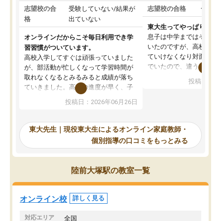
志望校の合
受験していない/結果が
志望校の合格
合格し
格
出ていない
東大生ってやっぱりすご
息子は中学まではそこそ
オンラインだからこそ毎日利用でき学
いたのですが、高校に入
習習慣がついています。
ていけなくなり対面の塾
高校入学してすぐは頑張っていました
でいたので、違うアプロ
が、部活動が忙しくなって学習時間が
考えて入りました。地元
取れなくなるとみるみると成績が落ち
投稿日：20
で、当初は模試でD判定
ていきました。高校の進度が早く、子
していたのですが、やは
供も家に帰って勉強の話すると嫌な反
投稿日：2026年06月26日
験勉強に詳しく、先生か
応を示します。東大先生にお願いして
受け合格できました。ま
からは効率的な計画を先生が立ててく
自習室が毎日使えていつ
れるので、親としても安心です。毎日
東大先生｜現役東大生によるオンライン家庭教師・
るのが心強かったようで
使える自習室とかもあり、わからない
個別指導の口コミをもっとみる
謝です。
ところがあれば先生が回答してくれる
のも重宝しています。
陸前大塚駅の教室一覧
オンライン校
詳しく見る
対応エリア
全国