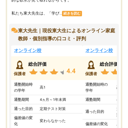
私たち東大先生は、「学び...
続きを読む
東大先生｜現役東大生によるオンライン家庭
教師・個別指導の口コミ・評判
オンライン校
オンライン校
総合評価
総合評価
4.4
保護者
保護者
通塾開始時
通塾開始時の
高1
高3
の学年
学年
通塾期間
4ヵ月～1年未満
通塾期間
4ヵ月
通った目的
定期テスト対策
大学入
通った目的
対策
偏差値の変
変わらなかった
化
偏差値の変化
上がっ