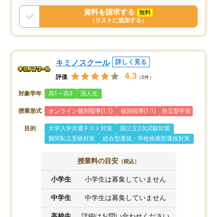
戻せ、授業内容や講師の方は良かった
資料を請求する
無料
と思います。
（リストに追加する）
キミノスクール
詳しく見る
4.3
評価
（5件）
対象学年
高1～高3
浪人生
授業形式
オンライン個別指導(1:1)
個別指導(1:1)
自立型学習
目的
大学入学共通テスト対策
国公立2次試験対策
難関私立受験対策
総合型選抜・学校推薦型選抜対策
授業料の目安
（税込）
小学生
小学生は募集していません
中学生
中学生は募集していません
高校生
詳細はお問い合わせください