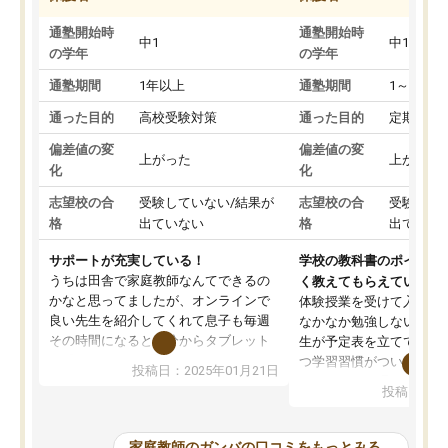
通塾開始時
通塾開始時
中1
中1
の学年
の学年
通塾期間
1年以上
通塾期間
1～3ヵ月
通った目的
高校受験対策
通った目的
定期テス
偏差値の変
偏差値の変
上がった
上がった
化
化
志望校の合
受験していない/結果が
志望校の合
受験して
格
出ていない
格
出ていな
サポートが充実している！
学校の教科書のポイント
うちは田舎で家庭教師なんてできるの
く教えてもらえている
かなと思ってましたが、オンラインで
体験授業を受けて入塾し
良い先生を紹介してくれて息子も毎週
なかなか勉強しない息子
その時間になると自分からタブレット
生が予定表を立ててくれ
を開いてzoomを繋げるようになりまし
つ学習習慣がついてきま
投稿日：2025年01月21日
た！5科目なんでもOKなのもとても気
オンラインで週に一度の
投稿日：20
に入っています
指導が無い日も予定表に
成績もだいぶ下の方でしたが、通い始
したり、LINEでわから
めて1年ほどだった今では平均点以上の
問できるのでとても助か
家庭教師のガンバの口コミをもっとみる