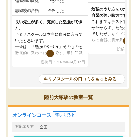
偏差値の変化
上がった
勉強のやり方を1から教
志望校の合格
合格した
自習の強い味方です。
これまではテスト前に何
良い先生が多く、充実した勉強ができ
か分からず、ただ机に座
た。
でしたが、キミノスクー
キミノスクールは本当に自分に合って
らは自習の質が劇的に変
いたと思います。
先生が毎日何をすべきか
一番は、「勉強のやり方」そのものを
投稿日：20
を明確にしてくれるので
徹底的に教わったことです。単に知識
ずに学習に取り組めるよ
を詰め込むのではなく、自学自習の習
投稿日：2026年04月16日
が一番の収穫です。
慣が身につくよう並走してくれるの
授業で教えてもらうとい
で、通塾日以外も机に向かうのが苦で
の仕方をコーチングして
はなくなりました。
キミノスクールの口コミをもっとみる
ルなので、家での学習習
身につきました。結果と
講師の方との距離も近く、親身なコー
た英語の偏差値が10以上
チングのおかげで、停滞期もモチベー
陸前大塚駅の教室一覧
していた公立高校に無事
ションを維持できました。「やらされ
た。自分から学ぶ姿勢を
る勉強」から「目標のための勉強」へ
たい家庭には本当におす
意識が変わったことが、目標校への合
オンラインコース
詳しく見る
思います。
格に繋がったと思います。
対応エリア
全国