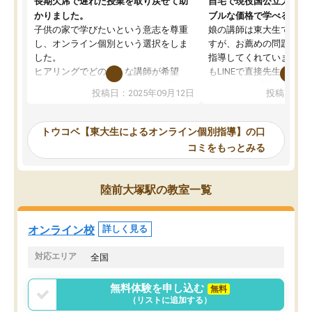
長期欠席で遅れた授業を取り戻せて助
自宅で現役国公立大学生
かりました。
ブルな価格で学べる
子供の家で学びたいという意志を尊重
娘の講師は東大生では無
し、オンライン個別という選択をしま
すが、お薦めの問題集や
した。
指導してくれています。2
ヒアリングでどのような講師が希望
もLINEで直接先生に質問
か、オプションは付帯するかなど選ぶ
教科でも)。受講科目や
投稿日：2025年09月12日
投稿日：20
事が出来ました。
めれるので、個人に合っ
講師とのマッチング後講師との初回ミ
ると思います。カリキュ
ーティングを行い、その講師で良いか
いなのがあり(有料)、受
トウコベ【東大生によるオンライン個別指導】の口
他の講師を希望するか子供との相性も
ことをどんなスケジュー
コミをもっとみる
見てから講師を決定する事ができま
くか相談したのですが、
す。
ち期待したものではなく
うちの子は、初回面談の講師の方で決
内容でした。それでも明
陸前大塚駅の教室一覧
定しました。
やる気も出ましたし、苦
くなってきたようなので
オンラインツールを使用した単語帳の
お願いして良かったと思
オンライン校
詳しく見る
共有があり宿題もそちらで出される形
も合わなければチェンジ
でした。
娘は3科目ともずっと同
対応エリア
全国
2ヶ月で担当講師の方がお辞めになると
言う事で講師変更の申し出があり、あ
無料体験を申し込む
無料
まりに短期での変更だった為、塾に通
（リストに追加する）
う事にして退会しました。遅れも取り