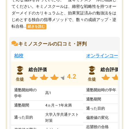
てください。キミノスクールは、緻密な戦略性を持つオー
ダーメイドのカリキュラムと、効果実証済みの勉強法をは
じめとする独自の指導メソッドで、数々の成績アップ・逆
転合格...
続きを読む
キミノスクールの口コミ・評判
柏校
オンラインコース
総合評価
総合評価
4.2
生徒
生徒
通塾開始時の
通塾開始時の学年
中
高1
学年
通塾期間
通塾期間
4ヵ月～1年未満
通った目的
大学入学共通テスト
通った目的
偏差値の変化
対策
志望校の合格