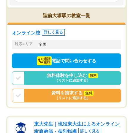
み、徐々に成績が上がったらいいなと
していました。一生を左
思っていました。何が今足りないのか
スト、多少お金がかかっ
を的確に指導いただき、子どももびっ
思い切って入塾してよか
陸前大塚駅の教室一覧
くりするほど楽しんでやる気を持って
塾を受けています。狙い通り、少しず
つ成績も上がり、苦手意識も無くなっ
オンライン校
詳しく見る
てきたので、さらに苦手な数学も追加
でお願いしました。来年の高校受験に
対応エリア
全国
向けて頑張っています。
通話
電話で問い合わせする
無料
無料体験を申し込む
無料
（リストに追加する）
資料を請求する
無料
（リストに追加する）
東大先生｜現役東大生によるオンライン
家庭教師・個別指導
詳しく見る