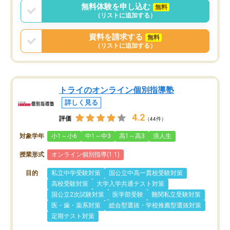
無料体験を申し込む
無料
（リストに追加する）
資料を請求する
無料
（リストに追加する）
トライのオンライン個別指導塾
詳しく見る
4.2
評価
（44件）
対象学年
小1～小6
中1～中3
高1～高3
浪人生
授業形式
オンライン個別指導(1:1)
目的
私立中学受験対策
国公立中高一貫校受験対策
高校受験対策
大学入学共通テスト対策
国公立2次試験対策
医学部受験
難関私立受験対策
医・歯・薬系対策
総合型選抜・学校推薦型選抜対策
定期テスト対策