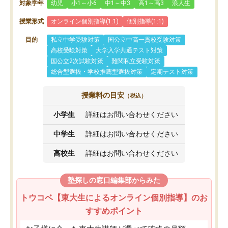
対象学年
幼児
小1～小6
中1～中3
高1～高3
浪人生
授業形式
オンライン個別指導(1:1)
個別指導(1:1)
目的
私立中学受験対策
国公立中高一貫校受験対策
高校受験対策
大学入学共通テスト対策
国公立2次試験対策
難関私立受験対策
総合型選抜・学校推薦型選抜対策
定期テスト対策
授業料の目安
（税込）
小学生
詳細はお問い合わせください
中学生
詳細はお問い合わせください
高校生
詳細はお問い合わせください
塾探しの窓口編集部からみた
トウコベ【東大生によるオンライン個別指導】のお
すすめポイント