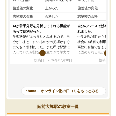
偏差値の変化
上がった
偏差値の変化
志望校の合格
合格した
志望校の合格
AIが苦手分野を分析してくれる機能が
自分のペースで効率よく
あって便利だった。
れました。
学習状況がはっきりとみえるので、自
中学3年の5月から数学・
分がいまどこにいるのかの把握がすぐ
社会の4教科で利用し、偏
にできて便利だった。また私は部活に
高校に合格できました。
入っていたが難なく両立できて学力で
に固められる点が魅力で
も部活でも結果を残すことができてよ
れる「ウォームアップ」
投稿日：2026年07月10日
投稿日：20
かった。また問題演習の際に、自分が
項目のおかげで、手軽に
一度間違えた問題を繰り返し学習でき
せられます。何度も間違
たので苦手だった英語の克服につなが
「特訓」項目で徹底的に
った点もよかった。ただAIをアピール
め、苦手克服に非常に役
して活用するのは良かった点もあった
また、その日の勉強時間
が、自分で自分の管理ができない人に
元数が可視化されるので
atama＋ オンライン塾の口コミをもっとみる
とっては難しい部分もあるのではない
しながら意欲的に取り組
かと思った。
常に効果を実感している
になった現在も大学受験
陸前大塚駅の教室一覧
して利用しており、自信
すめできる塾です。