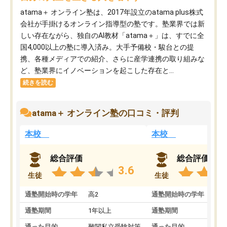
atama＋ オンライン塾は、2017年設立のatama plus株式
会社が手掛けるオンライン指導型の塾です。塾業界では新
しい存在ながら、独自のAI教材「atama＋」は、すでに全
国4,000以上の塾に導入済み。大手予備校・駿台との提
携、各種メディアでの紹介、さらに産学連携の取り組みな
ど、塾業界にイノベーションを起こした存在と...
続きを読む
atama＋ オンライン塾の口コミ・評判
本校
本校
総合評価
総合評価
3.6
生徒
生徒
通塾開始時の学年
高2
通塾開始時の学年
中
通塾期間
1年以上
通塾期間
通った目的
難関私立受験対策
通った目的