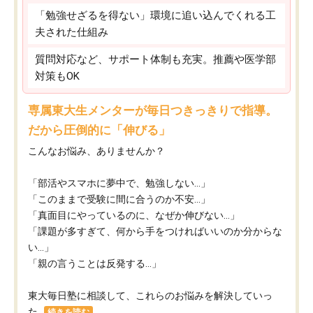
「勉強せざるを得ない」環境に追い込んでくれる工
夫された仕組み
質問対応など、サポート体制も充実。推薦や医学部
対策もOK
専属東大生メンターが毎日つきっきりで指導。
だから圧倒的に「伸びる」
こんなお悩み、ありませんか？
「部活やスマホに夢中で、勉強しない…」
「このままで受験に間に合うのか不安…」
「真面目にやっているのに、なぜか伸びない…」
「課題が多すぎて、何から手をつければいいのか分からな
い…」
「親の言うことは反発する…」
東大毎日塾に相談して、これらのお悩みを解決していっ
た...
続きを読む