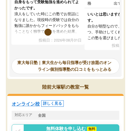
自身をもって受験勉強を進められてよ
格
出ていな
かったです。
浪人をしていた時にこの塾でお世話に
いいとは思いますが、料
なりました。現役時の受験では自分の
す。
勉強に誰かからフィードバックをもら
自分が朝型なので、自習
うことなく独学で勉強を進めた結果、
つ、手助けしてくれる設
入試本番に地歴の学習が間に合わず不
この塾を選びました。
投稿日：2026年08月01日
合格となってしまいました。その経験
投稿日：20
を踏まえ、浪人が決まった際に勉強計
画を考えてもらえる塾を探した結果、
東大毎日塾にたどり着きました。学習
東大毎日塾｜東大生から毎日指導が受け放題のオン
の長期計画や日々の勉強のやり方につ
ライン個別指導塾の口コミをもっとみる
いて客観的なアドバイスをいただけた
ので、自信をもって受験勉強を進める
ことができました。自分のように勉強
陸前大塚駅の教室一覧
のやり方や進捗管理で苦労している方
には特におすすめしたい塾です。
オンライン校
詳しく見る
対応エリア
全国
無料体験を申し込む
無料