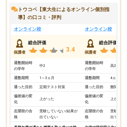
トウコベ【東大生によるオンライン個別指
導】の口コミ・評判
オンライン校
オンライン校
総合評価
総合評価
3.4
保護者
保護者
通塾開始時
通塾開始時
中2
高2
の学年
の学年
通塾期間
1～3ヵ月
通塾期間
4ヵ月～1
通った目的
定期テスト対策
通った目的
難関私立
偏差値の変
偏差値の変
上がった
上がった
化
化
志望校の合
受験していない/結果が
志望校の合
受験して
格
出ていない
格
出ていな