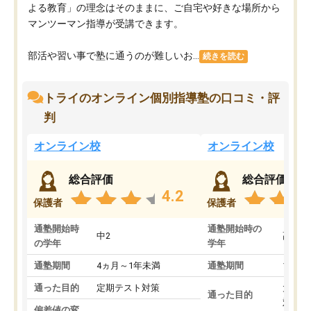
よる教育」の理念はそのままに、ご自宅や好きな場所から
マンツーマン指導が受講できます。
部活や習い事で塾に通うのが難しいお...
続きを読む
トライのオンライン個別指導塾の口コミ・評
判
オンライン校
オンライン校
総合評価
総合評価
4.2
保護者
保護者
通塾開始時
通塾開始時の
中2
高3
の学年
学年
通塾期間
4ヵ月～1年未満
通塾期間
1～3
通った目的
定期テスト対策
大学入
通った目的
対策
偏差値の変