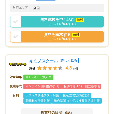
共有があり宿題もそちらで出される形
も合わなければチェンジ
でした。
娘は3科目ともずっと同
対応エリア
全国
2ヶ月で担当講師の方がお辞めになると
言う事で講師変更の申し出があり、あ
無料体験を申し込む
無料
まりに短期での変更だった為、塾に通
（リストに追加する）
う事にして退会しました。遅れも取り
戻せ、授業内容や講師の方は良かった
資料を請求する
無料
と思います。
（リストに追加する）
キミノスクール
詳しく見る
4.3
評価
（5件）
対象学年
高1～高3
浪人生
授業形式
オンライン個別指導(1:1)
個別指導(1:1)
自立型学習
目的
大学入学共通テスト対策
国公立2次試験対策
難関私立受験対策
総合型選抜・学校推薦型選抜対策
授業料の目安
（税込）