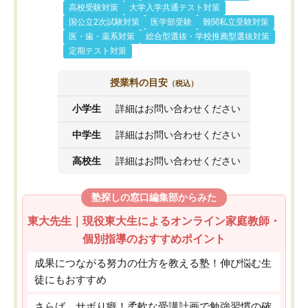
高校受験対策
大学入学共通テスト対策
国公立2次試験対策
医学部受験
難関私立受験対策
医・歯・薬系対策
総合型選抜・学校推薦型選抜対策
定期テスト対策
授業料の目安
（税込）
小学生
詳細はお問い合わせください
中学生
詳細はお問い合わせください
高校生
詳細はお問い合わせください
塾探しの窓口編集部からみた
東大先生｜現役東大生によるオンライン家庭教師・
個別指導のおすすめポイント
成果につながる努力の仕方を教える塾！伸び悩む生
徒にもおすすめ
さらば、サボり癖！柔軟な受講計画で勉強習慣の確