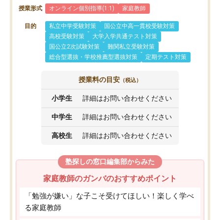
授業形式
オンライン個別指導(1:1)
家庭教師
目的
私立中学受験対策
国公立中高一貫校受験対策
高校受験対策
大学入学共通テスト対策
国公立2次試験対策
難関私立受験対策
総合型選抜・学校推薦型選抜対策
定期テスト対策
授業料の目安
（税込）
小学生
詳細はお問い合わせください
中学生
詳細はお問い合わせください
高校生
詳細はお問い合わせください
塾探しの窓口編集部からみた
家庭教師のガンバのおすすめポイント
「勉強が嫌い」な子こそ受けてほしい！楽しく学べ
る家庭教師