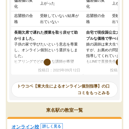
偏差値の変
偏差値の変
上がった
上がった
化
化
志望校の合
受験していない/結果が
志望校の合
受験して
格
出ていない
格
出ていな
長期欠席で遅れた授業を取り戻せて助
自宅で現役国公立大学生
かりました。
ブルな価格で学べる
子供の家で学びたいという意志を尊重
娘の講師は東大生では無
し、オンライン個別という選択をしま
すが、お薦めの問題集や
した。
指導してくれています。2
ヒアリングでどのような講師が希望
もLINEで直接先生に質問
か、オプションは付帯するかなど選ぶ
教科でも)。受講科目や
投稿日：2025年09月12日
投稿日：20
事が出来ました。
めれるので、個人に合っ
講師とのマッチング後講師との初回ミ
ると思います。カリキュ
ーティングを行い、その講師で良いか
いなのがあり(有料)、受
トウコベ【東大生によるオンライン個別指導】の口
他の講師を希望するか子供との相性も
ことをどんなスケジュー
コミをもっとみる
見てから講師を決定する事ができま
くか相談したのですが、
す。
ち期待したものではなく
うちの子は、初回面談の講師の方で決
内容でした。それでも明
東名駅の教室一覧
定しました。
やる気も出ましたし、苦
くなってきたようなので
オンラインツールを使用した単語帳の
お願いして良かったと思
オンライン校
詳しく見る