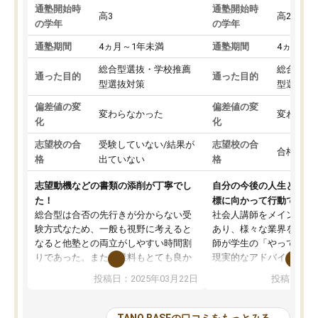
通塾開始時
通塾開始時
高3
高2
の学年
の学年
通塾期間
4ヵ月～1年未満
通塾期間
4ヵ月～1
総合型選抜・学校推薦
総合型選
通った目的
通った目的
型選抜対策
型選抜対
偏差値の変
偏差値の変
変わらなかった
変わらな
化
化
志望校の合
受験していない/結果が
志望校の合
合格した
格
出ていない
格
志望動機などの書類の添削が丁寧でし
自分の今後の人生と真剣
た！
標に向かって行動できる
総合型は合否の先行きが分からない受
社会人講師をメインとし
験方式なため、一般も視野に考えると
あり、様々な業界を経験
なると他塾との両立がしやすい時間割
師が学生の「やってみた
りであった。また授業料もとても良か
現実的なアドバイスを行
った。
す。基本応援ベースなの
投稿日：2025年03月22日
投稿日：20
総合型の多くの塾は大学生が見ること
分野について学生知識で
が多いが、はたらく部総合型コースは
い部分まで深ぼる事が出
大学生の目だけでなく、数人の大人に
総合型選抜対策として志