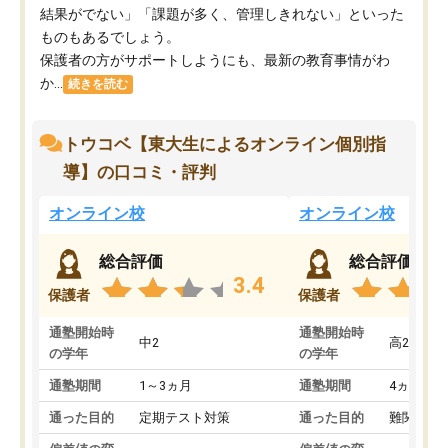
結果がでない」「課題が多く、管理しきれない」といった
ものもあるでしょう。
保護者の方がサポートしようにも、最新の教育事情がわ
か...
続きを読む
トウコベ【東大生によるオンライン個別指
導】の口コミ・評判
オンライン校
オンライン校
総合評価
総合評価
3.4
保護者
保護者
通塾開始時
通塾開始時
中2
高2
の学年
の学年
通塾期間
1～3ヵ月
通塾期間
4ヵ月～1
通った目的
定期テスト対策
通った目的
難関私立