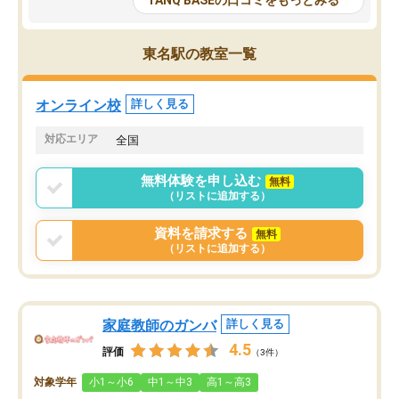
TANQ BASEの口コミをもっとみる
も目を通して頂ける。そのため多くの
接・小論文などの技術指
意見を聞くことができ、より良いもの
ション内容になっていま
を推敲することが可能だ。
選抜を通して将来自分が
東名駅の教室一覧
どの人も優しく、親身に接してくださ
のかといった人生設計・
るのでやる気も出て、良かったで
を社会人として働いてい
す！！
に考える事が出来る環境
オンライン校
詳しく見る
番の魅力だと思います。
い事が何もない所から社
対応エリア
全国
ポートを受け、学びたい
標を見つける事が出来ま
無料体験を申し込む
無料
（リストに追加する）
資料を請求する
無料
（リストに追加する）
家庭教師のガンバ
詳しく見る
4.5
評価
（3件）
対象学年
小1～小6
中1～中3
高1～高3