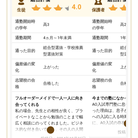
4.0
生徒
保護者
通塾開始時
通塾開始時
高3
高2
の学年
の学年
通塾期間
4ヵ月～1年未満
通塾期間
1年以上
総合型選抜・学校推薦
総合型選
通った目的
通った目的
型選抜対策
型選抜対
偏差値の変
偏差値の変
上がった
上がった
化
化
志望校の合
志望校の合
合格した
合格した
格
格
フルオーダーメイドで一人一人に向き
今までの塾になかったA
AO入試専門塾に息子を
合ってくれる
った理由は、息子が高校
私の場合、先生との相性が良く、プラ
への入試に入る時期に差
イベートなことから勉強のことまで幅
に、AO入試の存在を息
広く相談にのってくれました。ビジネ
してもその制度で合格し
ス的な付き合いでなく、その人の人間
投稿日：20
たことから、AOIに入塾
性までを適切に把握し、むきあってい