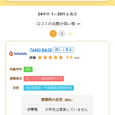
24
件中
1～20
件を表示
1
2
TANQ BASE
詳しく見る
4.6
評価
（8件）
対象学年
高3
授業形式
オンライン個別指導(1:2~)
目的
総合型選抜・学校推薦型選抜対策
授業料の目安
（税込）
小学生
小学生は募集していません