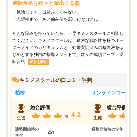
逆転合格を続々と輩出する塾
「勉強しても、成績が上がらない…」
「志望校まで、あと偏差値を20上げなければ…」
そんな悩みを持っていたら、一度キミノスクールに相談し
てください。キミノスクールは、緻密な戦略性を持つオー
ダーメイドのカリキュラムと、効果実証済みの勉強法をは
じめとする独自の指導メソッドで、数々の成績アップ・逆
転合格...
続きを読む
キミノスクールの口コミ・評判
柏校
オンラインコース
総合評価
総合評価
4.2
生徒
生徒
通塾開始時の
通塾開始時の学年
中
高1
学年