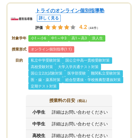
トライのオンライン個別指導塾
詳しく見る
4.2
評価
（44件）
対象学年
小1～小6
中1～中3
高1～高3
浪人生
授業形式
オンライン個別指導(1:1)
目的
私立中学受験対策
国公立中高一貫校受験対策
高校受験対策
大学入学共通テスト対策
国公立2次試験対策
医学部受験
難関私立受験対策
医・歯・薬系対策
総合型選抜・学校推薦型選抜対策
定期テスト対策
授業料の目安
（税込）
小学生
詳細はお問い合わせください
中学生
詳細はお問い合わせください
高校生
詳細はお問い合わせください