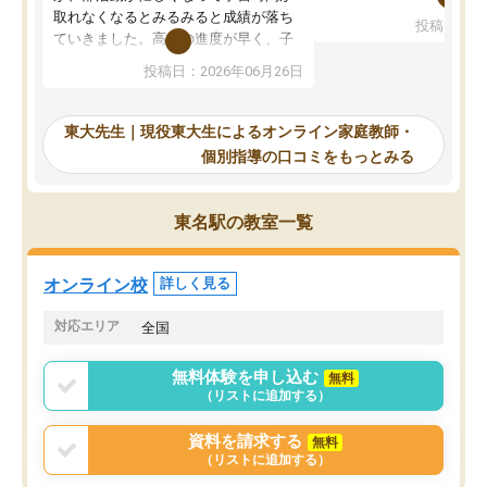
考えて入りました。地元
取れなくなるとみるみると成績が落ち
投稿日：20
で、当初は模試でD判定
ていきました。高校の進度が早く、子
していたのですが、やは
供も家に帰って勉強の話すると嫌な反
投稿日：2026年06月26日
験勉強に詳しく、先生か
応を示します。東大先生にお願いして
受け合格できました。ま
からは効率的な計画を先生が立ててく
自習室が毎日使えていつ
れるので、親としても安心です。毎日
東大先生｜現役東大生によるオンライン家庭教師・
るのが心強かったようで
使える自習室とかもあり、わからない
個別指導の口コミをもっとみる
謝です。
ところがあれば先生が回答してくれる
のも重宝しています。
東名駅の教室一覧
オンライン校
詳しく見る
対応エリア
全国
無料体験を申し込む
無料
（リストに追加する）
資料を請求する
無料
（リストに追加する）