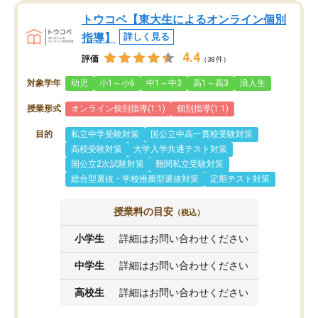
トウコベ【東大生によるオンライン個別
指導】
詳しく見る
4.4
評価
（38件）
対象学年
幼児
小1～小6
中1～中3
高1～高3
浪人生
授業形式
オンライン個別指導(1:1)
個別指導(1:1)
目的
私立中学受験対策
国公立中高一貫校受験対策
高校受験対策
大学入学共通テスト対策
国公立2次試験対策
難関私立受験対策
総合型選抜・学校推薦型選抜対策
定期テスト対策
授業料の目安
（税込）
小学生
詳細はお問い合わせください
中学生
詳細はお問い合わせください
高校生
詳細はお問い合わせください