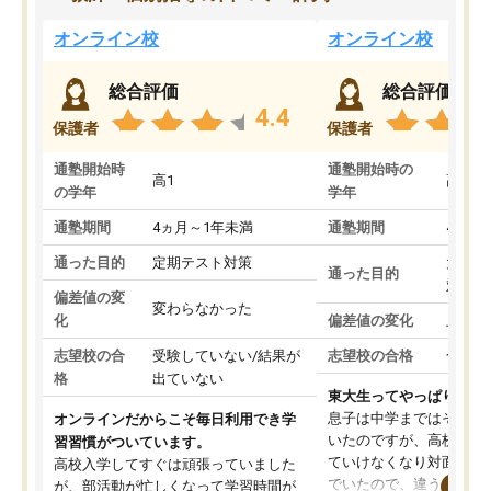
オンライン校
オンライン校
総合評価
総合評価
4.4
保護者
保護者
通塾開始時
通塾開始時の
高1
高3
の学年
学年
通塾期間
4ヵ月～1年未満
通塾期間
4ヵ月
通った目的
定期テスト対策
大学入
通った目的
対策
偏差値の変
変わらなかった
化
偏差値の変化
上がっ
志望校の合
受験していない/結果が
志望校の合格
合格し
格
出ていない
東大生ってやっぱりすご
息子は中学まではそこそ
オンラインだからこそ毎日利用でき学
いたのですが、高校に入
習習慣がついています。
ていけなくなり対面の塾
高校入学してすぐは頑張っていました
でいたので、違うアプロ
が、部活動が忙しくなって学習時間が