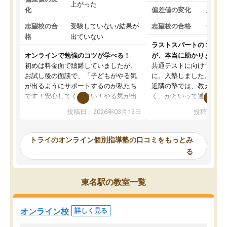
上がった
化
偏差値の変化
上がっ
志望校の合
受験していない/結果が
志望校の合格
合格し
格
出ていない
ラストスパートの１か月
オンラインで勉強のコツが学べる！
が、本当に助かりました
初めは料金面で躊躇していましたが、
共通テストに向けての追
お試し後の面談で、「子どもがやる気
に、入塾しました。田舎
が出るようにサポートするのが私たち
近隣の塾では、教えても
です！安心してください！やる気が出
く、かといって通うには
ないのは私たち講師の責任です」と言
が、トライならオンライ
投稿日：2026年03月13日
投稿日：20
ってくださり、確かに！と考えて、思
可能なので本当に助かり
い切って入塾しました。英語が苦手だ
テストの内容重視でした
ったんですが、学生の先生から学ぶこ
らないところをピンポイ
トライのオンライン個別指導塾の口コミをもっとみ
とで、勉強のコツみたいなものをつか
頂いて、とてもわかりや
る
み、徐々に成績が上がったらいいなと
していました。一生を左
思っていました。何が今足りないのか
スト、多少お金がかかっ
を的確に指導いただき、子どももびっ
思い切って入塾してよか
東名駅の教室一覧
くりするほど楽しんでやる気を持って
塾を受けています。狙い通り、少しず
つ成績も上がり、苦手意識も無くなっ
オンライン校
詳しく見る
てきたので、さらに苦手な数学も追加