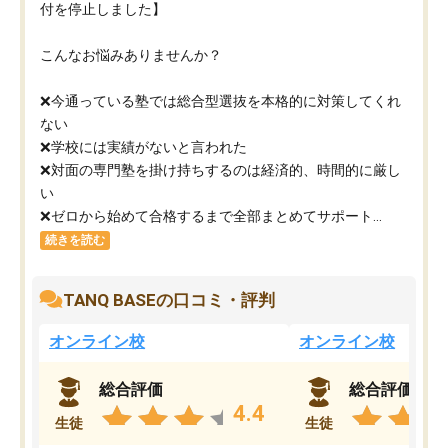
付を停止しました】
こんなお悩みありませんか？
❌今通っている塾では総合型選抜を本格的に対策してくれ
ない
❌学校には実績がないと言われた
❌対面の専門塾を掛け持ちするのは経済的、時間的に厳し
い
❌ゼロから始めて合格するまで全部まとめてサポート...
続きを読む
TANQ BASEの口コミ・評判
オンライン校
オンライン校
総合評価
総合評価
4.4
生徒
生徒