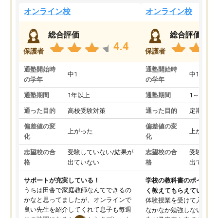
オンライン校
オンライン校
総合評価
総合評価
4.4
保護者
保護者
通塾開始時
通塾開始時
中1
中1
の学年
の学年
通塾期間
1年以上
通塾期間
1～3ヵ月
通った目的
高校受験対策
通った目的
定期テス
偏差値の変
偏差値の変
上がった
上がった
化
化
志望校の合
受験していない/結果が
志望校の合
受験して
格
出ていない
格
出ていな
サポートが充実している！
学校の教科書のポイント
うちは田舎で家庭教師なんてできるの
く教えてもらえている
かなと思ってましたが、オンラインで
体験授業を受けて入塾し
良い先生を紹介してくれて息子も毎週
なかなか勉強しない息子