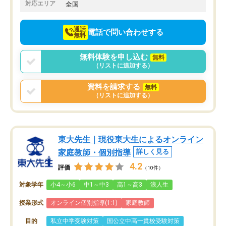
でお願いしました。来年の高校受験に
対応エリア
全国
向けて頑張っています。
通話
電話で問い合わせする
無料
無料体験を申し込む
無料
（リストに追加する）
資料を請求する
無料
（リストに追加する）
東大先生｜現役東大生によるオンライン
家庭教師・個別指導
詳しく見る
4.2
評価
（10件）
対象学年
小4～小6
中1～中3
高1～高3
浪人生
授業形式
オンライン個別指導(1:1)
家庭教師
目的
私立中学受験対策
国公立中高一貫校受験対策