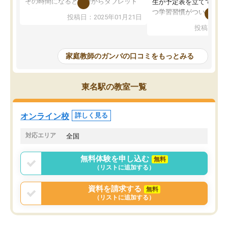
その時間になると自分からタブレット
生が予定表を立ててくれ
を開いてzoomを繋げるようになりまし
つ学習習慣がついてきま
投稿日：2025年01月21日
た！5科目なんでもOKなのもとても気
オンラインで週に一度の
投稿日：20
に入っています
指導が無い日も予定表に
成績もだいぶ下の方でしたが、通い始
したり、LINEでわから
めて1年ほどだった今では平均点以上の
問できるのでとても助か
家庭教師のガンバの口コミをもっとみる
科目が増えてきました！あと1年受験ま
であるので無料の週末教室を使用しな
がら頑張って欲しいと思います！
東名駅の教室一覧
オンライン校
詳しく見る
対応エリア
全国
無料体験を申し込む
無料
（リストに追加する）
資料を請求する
無料
（リストに追加する）