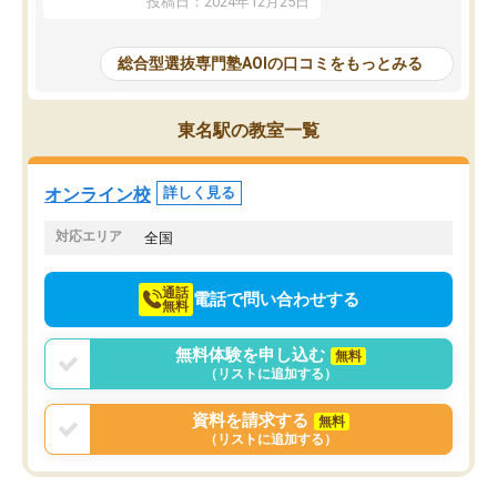
投稿日：2024年12月25日
思いました。
るなぁと強く感じることできました。
AOIでは、カウンセリン
また、他の先生の意見も聞いてみたい
で、AO入試を改めて知
と相談すると、他の先生も紹介してく
総合型選抜専門塾AOIの口コミをもっとみる
それに対しての具体的な
ださり、客観的なアドバイスもいただ
ことでした。更に子供の
くことができました（志望理由・自己
る適正等についても詳し
PR等の添削において）。そして、なに
東名駅の教室一覧
でき、メンターの方々も
より自習室が解放されている点がよか
けてらっしゃいますので
ったです。友達と好きな時間に自習
せることができました。
し、お互いを高めあえる環境がありま
オンライン校
詳しく見る
した。
対応エリア
全国
通話
電話で問い合わせする
無料
無料体験を申し込む
無料
（リストに追加する）
資料を請求する
無料
（リストに追加する）