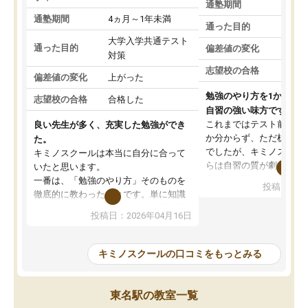
通塾期間
通塾期間
4ヵ月～1年未満
通った目的
大学入学共通テスト
通った目的
偏差値の変化
対策
志望校の合格
偏差値の変化
上がった
勉強のやり方を1から教
志望校の合格
合格した
自習の強い味方です。
これまではテスト前に何
良い先生が多く、充実した勉強ができ
か分からず、ただ机に座
た。
でしたが、キミノスクー
キミノスクールは本当に自分に合って
らは自習の質が劇的に変
いたと思います。
先生が毎日何をすべきか
一番は、「勉強のやり方」そのものを
投稿日：20
を明確にしてくれるので
徹底的に教わったことです。単に知識
ずに学習に取り組めるよ
を詰め込むのではなく、自学自習の習
投稿日：2026年04月16日
が一番の収穫です。
慣が身につくよう並走してくれるの
授業で教えてもらうとい
で、通塾日以外も机に向かうのが苦で
の仕方をコーチングして
はなくなりました。
キミノスクールの口コミをもっとみる
ルなので、家での学習習
身につきました。結果と
講師の方との距離も近く、親身なコー
た英語の偏差値が10以上
チングのおかげで、停滞期もモチベー
東名駅の教室一覧
していた公立高校に無事
ションを維持できました。「やらされ