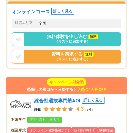
た。自分から学ぶ姿勢を
る勉強」から「目標のための勉強」へ
たい家庭には本当におす
意識が変わったことが、目標校への合
オンラインコース
詳しく見る
思います。
格に繋がったと思います。
対応エリア
全国
無料体験を申し込む
無料
（リストに追加する）
資料を請求する
無料
（リストに追加する）
キャンペーン対象塾
塾探しの窓口から入塾すると
入塾金1万円OFF
総合型選抜専門塾AOI
詳しく見る
4.3
評価
（3件）
対象学年
高1～高3
浪人生
授業形式
オンライン個別指導(1:1)
個別指導(1:1)
映像授業