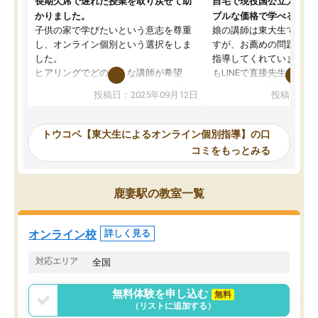
長期欠席で遅れた授業を取り戻せて助
自宅で現役国公立大学生
かりました。
ブルな価格で学べる
子供の家で学びたいという意志を尊重
娘の講師は東大生では無
し、オンライン個別という選択をしま
すが、お薦めの問題集や
した。
指導してくれています。2
ヒアリングでどのような講師が希望
もLINEで直接先生に質問
か、オプションは付帯するかなど選ぶ
教科でも)。受講科目や
投稿日：2025年09月12日
投稿日：20
事が出来ました。
めれるので、個人に合っ
講師とのマッチング後講師との初回ミ
ると思います。カリキュ
ーティングを行い、その講師で良いか
いなのがあり(有料)、受
トウコベ【東大生によるオンライン個別指導】の口
他の講師を希望するか子供との相性も
ことをどんなスケジュー
コミをもっとみる
見てから講師を決定する事ができま
くか相談したのですが、
す。
ち期待したものではなく
うちの子は、初回面談の講師の方で決
内容でした。それでも明
鹿妻駅の教室一覧
定しました。
やる気も出ましたし、苦
くなってきたようなので
オンラインツールを使用した単語帳の
お願いして良かったと思
オンライン校
詳しく見る
共有があり宿題もそちらで出される形
も合わなければチェンジ
でした。
娘は3科目ともずっと同
対応エリア
全国
2ヶ月で担当講師の方がお辞めになると
言う事で講師変更の申し出があり、あ
無料体験を申し込む
無料
まりに短期での変更だった為、塾に通
（リストに追加する）
う事にして退会しました。遅れも取り