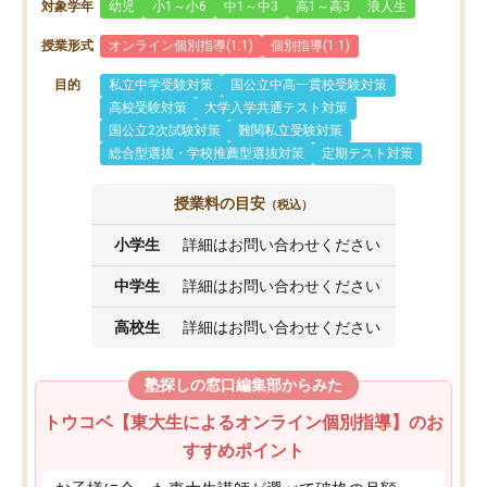
対象学年
幼児
小1～小6
中1～中3
高1～高3
浪人生
授業形式
オンライン個別指導(1:1)
個別指導(1:1)
目的
私立中学受験対策
国公立中高一貫校受験対策
高校受験対策
大学入学共通テスト対策
国公立2次試験対策
難関私立受験対策
総合型選抜・学校推薦型選抜対策
定期テスト対策
授業料の目安
（税込）
小学生
詳細はお問い合わせください
中学生
詳細はお問い合わせください
高校生
詳細はお問い合わせください
塾探しの窓口編集部からみた
トウコベ【東大生によるオンライン個別指導】のお
すすめポイント