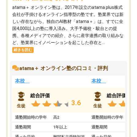
atama＋ オンライン塾は、2017年設立のatama plus株式
会社が手掛けるオンライン指導型の塾です。塾業界では新
しい存在ながら、独自のAI教材「atama＋」は、すでに全
国4,000以上の塾に導入済み。大手予備校・駿台との提
携、各種メディアでの紹介、さらに産学連携の取り組みな
ど、塾業界にイノベーションを起こした存在と...
続きを読む
atama＋ オンライン塾の口コミ・評判
本校
本校
総合評価
総合評価
3.6
生徒
生徒
通塾開始時の学年
高2
通塾開始時の学年
中
通塾期間
1年以上
通塾期間
通った目的
難関私立受験対策
通った目的