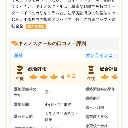
てください。キミノスクールは、緻密な戦略性を持つオー
ダーメイドのカリキュラムと、効果実証済みの勉強法をは
じめとする独自の指導メソッドで、数々の成績アップ・逆
転合格...
続きを読む
キミノスクールの口コミ・評判
柏校
オンラインコース
総合評価
総合評価
4.2
生徒
生徒
通塾開始時の
通塾開始時の学年
中
高1
学年
通塾期間
通塾期間
4ヵ月～1年未満
通った目的
大学入学共通テスト
通った目的
偏差値の変化
対策
志望校の合格