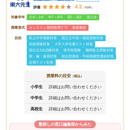
4.2
評価
（10件）
対象学年
小4～小6
中1～中3
高1～高3
浪人生
授業形式
オンライン個別指導(1:1)
家庭教師
目的
私立中学受験対策
国公立中高一貫校受験対策
高校受験対策
大学入学共通テスト対策
国公立2次試験対策
医学部受験
難関私立受験対策
医・歯・薬系対策
総合型選抜・学校推薦型選抜対策
定期テスト対策
授業料の目安
（税込）
小学生
詳細はお問い合わせください
中学生
詳細はお問い合わせください
高校生
詳細はお問い合わせください
塾探しの窓口編集部からみた