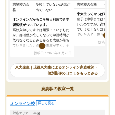
志望校の合
受験していない/結果が
志望校の合格
合格し
格
出ていない
東大生ってやっぱりすご
息子は中学まではそこそ
オンラインだからこそ毎日利用でき学
いたのですが、高校に入
習習慣がついています。
ていけなくなり対面の塾
高校入学してすぐは頑張っていました
でいたので、違うアプロ
が、部活動が忙しくなって学習時間が
考えて入りました。地元
取れなくなるとみるみると成績が落ち
投稿日：20
で、当初は模試でD判定
ていきました。高校の進度が早く、子
していたのですが、やは
供も家に帰って勉強の話すると嫌な反
投稿日：2026年06月26日
験勉強に詳しく、先生か
応を示します。東大先生にお願いして
受け合格できました。ま
からは効率的な計画を先生が立ててく
自習室が毎日使えていつ
れるので、親としても安心です。毎日
東大先生｜現役東大生によるオンライン家庭教師・
るのが心強かったようで
使える自習室とかもあり、わからない
個別指導の口コミをもっとみる
謝です。
ところがあれば先生が回答してくれる
のも重宝しています。
鹿妻駅の教室一覧
オンライン校
詳しく見る
対応エリア
全国