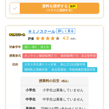
戻せ、授業内容や講師の方は良かった
資料を請求する
無料
と思います。
（リストに追加する）
キミノスクール
詳しく見る
4.3
評価
（5件）
対象学年
高1～高3
浪人生
授業形式
オンライン個別指導(1:1)
個別指導(1:1)
自立型学習
目的
大学入学共通テスト対策
国公立2次試験対策
難関私立受験対策
総合型選抜・学校推薦型選抜対策
授業料の目安
（税込）
小学生
小学生は募集していません
中学生
中学生は募集していません
高校生
詳細はお問い合わせください