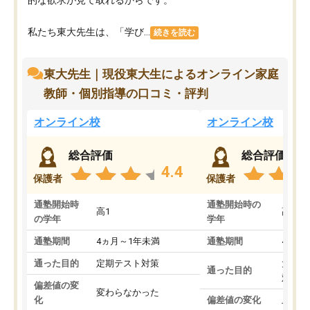
私たち東大先生は、「学び...
続きを読む
東大先生｜現役東大生によるオンライン家庭
教師・個別指導の口コミ・評判
オンライン校
オンライン校
総合評価
総合評価
4.4
保護者
保護者
通塾開始時
通塾開始時の
高1
高3
の学年
学年
通塾期間
4ヵ月～1年未満
通塾期間
4ヵ月
通った目的
定期テスト対策
大学入
通った目的
対策
偏差値の変
変わらなかった
化
偏差値の変化
上がっ