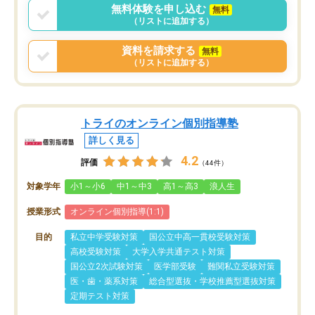
無料体験を申し込む
無料
（リストに追加する）
資料を請求する
無料
（リストに追加する）
トライのオンライン個別指導塾
詳しく見る
4.2
評価
（44件）
対象学年
小1～小6
中1～中3
高1～高3
浪人生
授業形式
オンライン個別指導(1:1)
目的
私立中学受験対策
国公立中高一貫校受験対策
高校受験対策
大学入学共通テスト対策
国公立2次試験対策
医学部受験
難関私立受験対策
医・歯・薬系対策
総合型選抜・学校推薦型選抜対策
定期テスト対策