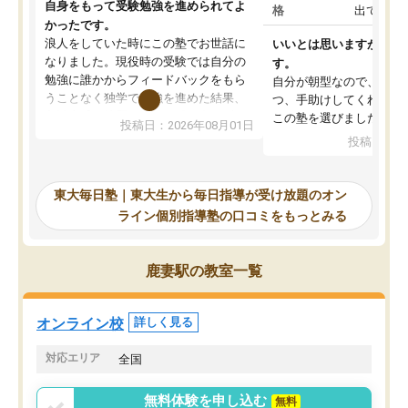
自身をもって受験勉強を進められてよ
格
出ていな
かったです。
浪人をしていた時にこの塾でお世話に
いいとは思いますが、料
なりました。現役時の受験では自分の
す。
勉強に誰かからフィードバックをもら
自分が朝型なので、自習
うことなく独学で勉強を進めた結果、
つ、手助けしてくれる設
入試本番に地歴の学習が間に合わず不
この塾を選びました。
投稿日：2026年08月01日
合格となってしまいました。その経験
投稿日：20
を踏まえ、浪人が決まった際に勉強計
画を考えてもらえる塾を探した結果、
東大毎日塾にたどり着きました。学習
東大毎日塾｜東大生から毎日指導が受け放題のオン
の長期計画や日々の勉強のやり方につ
ライン個別指導塾の口コミをもっとみる
いて客観的なアドバイスをいただけた
ので、自信をもって受験勉強を進める
ことができました。自分のように勉強
鹿妻駅の教室一覧
のやり方や進捗管理で苦労している方
には特におすすめしたい塾です。
オンライン校
詳しく見る
対応エリア
全国
無料体験を申し込む
無料