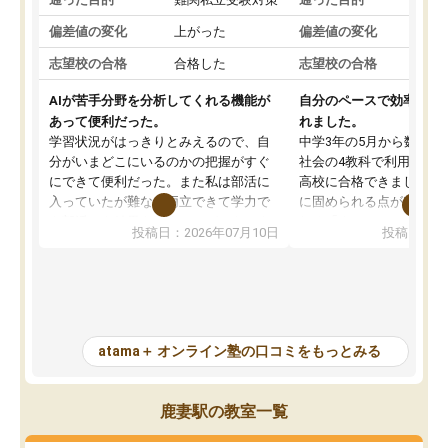
偏差値の変化
上がった
偏差値の変化
志望校の合格
合格した
志望校の合格
AIが苦手分野を分析してくれる機能が
自分のペースで効率よく
あって便利だった。
れました。
学習状況がはっきりとみえるので、自
中学3年の5月から数学・
分がいまどこにいるのかの把握がすぐ
社会の4教科で利用し、偏
にできて便利だった。また私は部活に
高校に合格できました。
入っていたが難なく両立できて学力で
に固められる点が魅力で
も部活でも結果を残すことができてよ
れる「ウォームアップ」
投稿日：2026年07月10日
投稿日：20
かった。また問題演習の際に、自分が
項目のおかげで、手軽に
一度間違えた問題を繰り返し学習でき
せられます。何度も間違
たので苦手だった英語の克服につなが
「特訓」項目で徹底的に
った点もよかった。ただAIをアピール
め、苦手克服に非常に役
して活用するのは良かった点もあった
また、その日の勉強時間
が、自分で自分の管理ができない人に
元数が可視化されるので
atama＋ オンライン塾の口コミをもっとみる
とっては難しい部分もあるのではない
しながら意欲的に取り組
かと思った。
常に効果を実感している
になった現在も大学受験
鹿妻駅の教室一覧
して利用しており、自信
すめできる塾です。