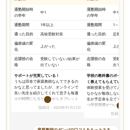
通塾開始時
通塾開始時
中1
中1
の学年
の学年
通塾期間
1年以上
通塾期間
1～3ヵ月
通った目的
高校受験対策
通った目的
定期テス
偏差値の変
偏差値の変
上がった
上がった
化
化
志望校の合
受験していない/結果が
志望校の合
受験して
格
出ていない
格
出ていな
サポートが充実している！
学校の教科書のポイント
うちは田舎で家庭教師なんてできるの
く教えてもらえている
かなと思ってましたが、オンラインで
体験授業を受けて入塾し
良い先生を紹介してくれて息子も毎週
なかなか勉強しない息子
その時間になると自分からタブレット
生が予定表を立ててくれ
を開いてzoomを繋げるようになりまし
つ学習習慣がついてきま
投稿日：2025年01月21日
た！5科目なんでもOKなのもとても気
オンラインで週に一度の
投稿日：20
に入っています
指導が無い日も予定表に
成績もだいぶ下の方でしたが、通い始
したり、LINEでわから
めて1年ほどだった今では平均点以上の
問できるのでとても助か
家庭教師のガンバの口コミをもっとみる