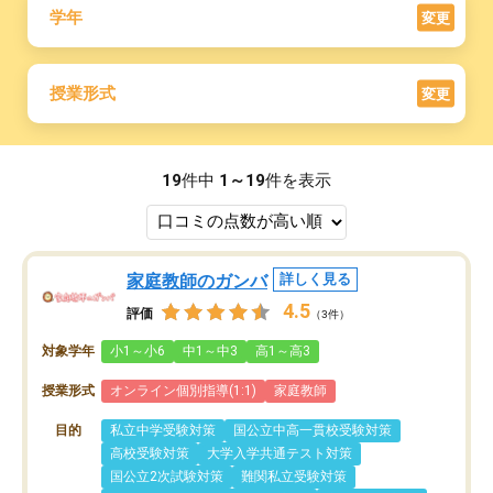
学年
変更
授業形式
変更
19
件中
1～19
件を表示
家庭教師のガンバ
詳しく見る
4.5
評価
（3件）
対象学年
小1～小6
中1～中3
高1～高3
授業形式
オンライン個別指導(1:1)
家庭教師
目的
私立中学受験対策
国公立中高一貫校受験対策
高校受験対策
大学入学共通テスト対策
国公立2次試験対策
難関私立受験対策