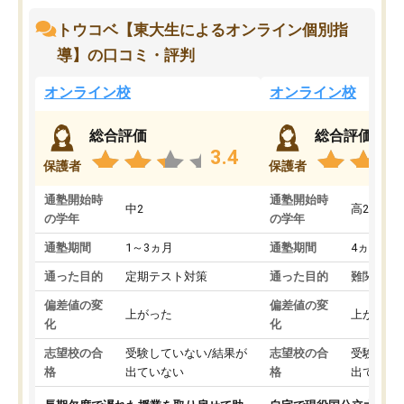
トウコベ【東大生によるオンライン個別指
導】の口コミ・評判
オンライン校
オンライン校
総合評価
総合評価
3.4
保護者
保護者
通塾開始時
通塾開始時
中2
高2
の学年
の学年
通塾期間
1～3ヵ月
通塾期間
4ヵ月～1
通った目的
定期テスト対策
通った目的
難関私立
偏差値の変
偏差値の変
上がった
上がった
化
化
志望校の合
受験していない/結果が
志望校の合
受験して
格
出ていない
格
出ていな