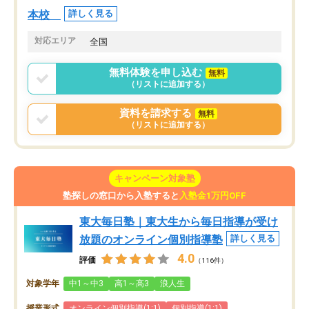
本校
詳しく見る
対応エリア
全国
無料体験を申し込む
無料
（リストに追加する）
資料を請求する
無料
（リストに追加する）
キャンペーン対象塾
塾探しの窓口から入塾すると
入塾金1万円OFF
東大毎日塾｜東大生から毎日指導が受け
放題のオンライン個別指導塾
詳しく見る
4.0
評価
（116件）
対象学年
中1～中3
高1～高3
浪人生
授業形式
オンライン個別指導(1:1)
個別指導(1:1)