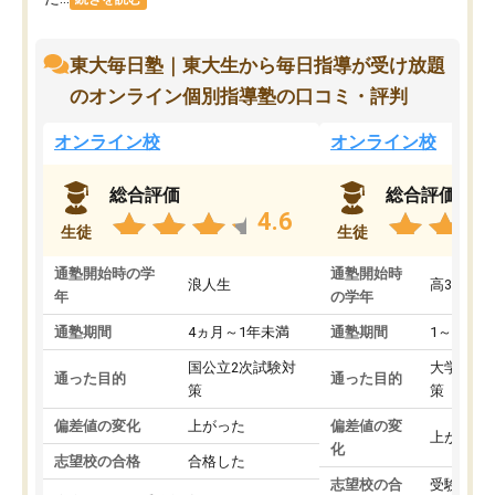
東大毎日塾｜東大生から毎日指導が受け放題
のオンライン個別指導塾の口コミ・評判
オンライン校
オンライン校
総合評価
総合評価
4.6
生徒
生徒
通塾開始時の学
通塾開始時
浪人生
高3
年
の学年
通塾期間
4ヵ月～1年未満
通塾期間
1～3ヵ月
国公立2次試験対
大学入学
通った目的
通った目的
策
策
偏差値の変化
上がった
偏差値の変
上がった
化
志望校の合格
合格した
志望校の合
受験して