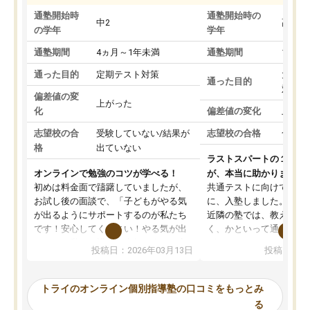
通塾開始時
通塾開始時の
中2
高3
の学年
学年
通塾期間
4ヵ月～1年未満
通塾期間
1～3
通った目的
定期テスト対策
大学入
通った目的
対策
偏差値の変
上がった
化
偏差値の変化
上がっ
志望校の合
受験していない/結果が
志望校の合格
合格し
格
出ていない
ラストスパートの１か月
オンラインで勉強のコツが学べる！
が、本当に助かりました
初めは料金面で躊躇していましたが、
共通テストに向けての追
お試し後の面談で、「子どもがやる気
に、入塾しました。田舎
が出るようにサポートするのが私たち
近隣の塾では、教えても
です！安心してください！やる気が出
く、かといって通うには
ないのは私たち講師の責任です」と言
が、トライならオンライ
投稿日：2026年03月13日
投稿日：20
ってくださり、確かに！と考えて、思
可能なので本当に助かり
い切って入塾しました。英語が苦手だ
テストの内容重視でした
ったんですが、学生の先生から学ぶこ
らないところをピンポイ
トライのオンライン個別指導塾の口コミをもっとみ
とで、勉強のコツみたいなものをつか
頂いて、とてもわかりや
る