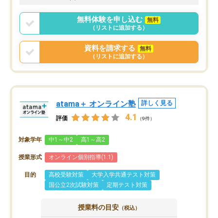
無料体験を申し込む
無料
（リストに追加する）
資料を請求する
無料
（リストに追加する）
atama＋ オンライン塾
詳しく見る
4.1
評価
（9件）
対象学年
中1～中2
高1～高2
授業形式
オンライン個別指導(1:1)
目的
高校受験対策
大学入学共通テスト対策
国公立2次試験対策
定期テスト対策
授業料の目安
（税込）