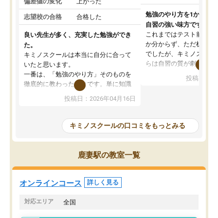
偏差値の変化
上がった
勉強のやり方を1から教
志望校の合格
合格した
自習の強い味方です。
これまではテスト前に何
良い先生が多く、充実した勉強ができ
か分からず、ただ机に座
た。
でしたが、キミノスクー
キミノスクールは本当に自分に合って
らは自習の質が劇的に変
いたと思います。
先生が毎日何をすべきか
一番は、「勉強のやり方」そのものを
投稿日：20
を明確にしてくれるので
徹底的に教わったことです。単に知識
ずに学習に取り組めるよ
を詰め込むのではなく、自学自習の習
投稿日：2026年04月16日
が一番の収穫です。
慣が身につくよう並走してくれるの
授業で教えてもらうとい
で、通塾日以外も机に向かうのが苦で
の仕方をコーチングして
はなくなりました。
キミノスクールの口コミをもっとみる
ルなので、家での学習習
身につきました。結果と
講師の方との距離も近く、親身なコー
た英語の偏差値が10以上
チングのおかげで、停滞期もモチベー
鹿妻駅の教室一覧
していた公立高校に無事
ションを維持できました。「やらされ
た。自分から学ぶ姿勢を
る勉強」から「目標のための勉強」へ
たい家庭には本当におす
意識が変わったことが、目標校への合
オンラインコース
詳しく見る
思います。
格に繋がったと思います。
対応エリア
全国