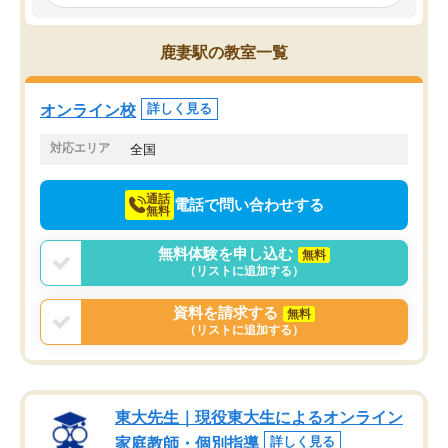
み、徐々に成績が上がったらいいなと
していました。一生を左
思っていました。何が今足りないのか
スト、多少お金がかかっ
を的確に指導いただき、子どももびっ
思い切って入塾してよか
鹿妻駅の教室一覧
くりするほど楽しんでやる気を持って
塾を受けています。狙い通り、少しず
つ成績も上がり、苦手意識も無くなっ
オンライン校
詳しく見る
てきたので、さらに苦手な数学も追加
でお願いしました。来年の高校受験に
対応エリア
全国
向けて頑張っています。
通話
電話で問い合わせする
無料
無料体験を申し込む
無料
（リストに追加する）
資料を請求する
無料
（リストに追加する）
東大先生｜現役東大生によるオンライン
家庭教師・個別指導
詳しく見る