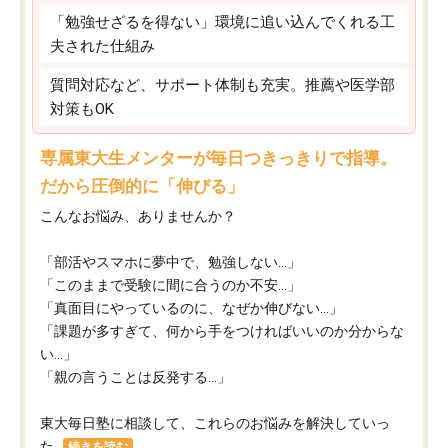
「勉強せざるを得ない」環境に追い込んでくれる工
夫された仕組み
質問対応など、サポート体制も充実。推薦や医学部
対策もOK
専属東大生メンターが毎日つきっきりで指導。
だから圧倒的に「伸びる」
こんなお悩み、ありませんか？
「部活やスマホに夢中で、勉強しない…」
「このままで受験に間に合うのか不安…」
「真面目にやっているのに、なぜか伸びない…」
「課題が多すぎて、何から手をつければいいのか分からな
い…」
「親の言うことは反発する…」
東大毎日塾に相談して、これらのお悩みを解決していっ
た...
続きを読む