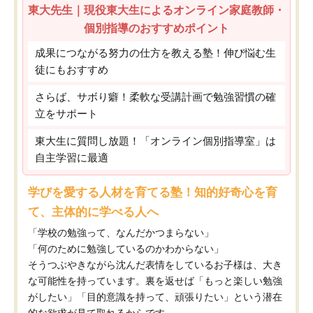
東大先生｜現役東大生によるオンライン家庭教師・
個別指導のおすすめポイント
成果につながる努力の仕方を教える塾！伸び悩む生
徒にもおすすめ
さらば、サボり癖！柔軟な受講計画で勉強習慣の確
立をサポート
東大生に質問し放題！「オンライン個別指導室」は
自主学習に最適
学びを愛する人材を育てる塾！知的好奇心を育
て、主体的に学べる人へ
「学校の勉強って、なんだかつまらない」
「何のために勉強しているのかわからない」
そうつぶやきながら沈んだ表情をしているお子様は、大き
な可能性を持っています。裏を返せば「もっと楽しい勉強
がしたい」「目的意識を持って、頑張りたい」という潜在
的な欲求が見て取れるからです。