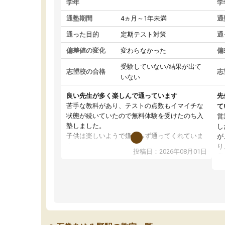
学年
学
通塾期間
4ヵ月～1年未満
通
通った目的
定期テスト対策
通
偏差値の変化
変わらなかった
偏
受験していない/結果が出て
志望校の合格
志
いない
良い先生が多く楽しんで通っています
先
苦手な教科があり、テストの点数もイマイチな
て
状態が続いていたので無料体験を受けたのち入
営
塾しました。
し
子供は楽しいようで嫌がらず通ってくれていま
が
す。
り
投稿日：2026年08月01日
先生は良い方が多く、いつも笑顔で対応して頂
業
けるので安心してお任せすることができます。
方
教室は少し狭い印象なので夜の時間帯など生徒
教
さんが多い時間帯は手狭ではないかな？と感じ
じ
ます。
単
また駅前にあるのでアクセスは良いですが駐車
ポ
場がないのでお迎えの際に近隣のコインパーキ
強