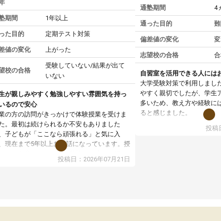
年
通塾期間
4
塾期間
1年以上
通った目的
難
った目的
定期テスト対策
偏差値の変化
変
差値の変化
上がった
志望校の合格
合
受験していない/結果が出て
望校の合格
自習室を活用できる人には
いない
大学受験対策で利用しまし
やすく親切でしたが、学生
生が親しみやすく勉強しやすい雰囲気を持っ
多いため、教え方や経験に
いるので安心
ると感じました。
業の方の訪問がきっかけで体験授業を受けま
た。最初は続けられるか不安もありました
投稿日
授業はホワイトボードを使
、子どもが「ここなら頑張れる」と気に入
ので、図や式を見ながら理
、現在まで5年以上お世話になっています。授
す。また、授業がない日で
はとても分かりやすく、学校とは違った解き
投稿日：2026年07月21日
るため、自宅では集中でき
や、子どもに合った覚え方・考え方を丁寧に
境だと思います。
えてくださるので、理解が深まっていると感
ます。先生方も熱心で、一人ひとりの苦手な
教室全体としては小学生や
元を把握し、復習や講習を通してしっかりサ
い印象でした。大学受験を
ートしてくださいます。子どもも以前より勉
生は、一度体験授業を受け
に前向きに取り組めるようになり、安心して