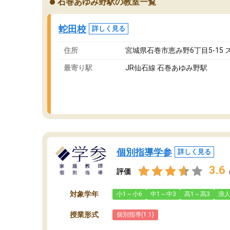
石巻あゆみ野駅の教室一覧
ングを利用または路上駐車をするしかない点が
通
少し不便です。
お
蛇田校
詳しく見る
住所
宮城県石巻市恵み野6丁目5-15 
最寄り駅
JR仙石線 石巻あゆみ野駅
個別指導学参
詳しく見る
3.6
評価
対象学年
小1～小6
中1～中3
高1～高3
浪
授業形式
個別指導(1:1)