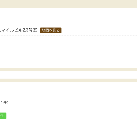
どうか確認してから入塾を
わせられる塾だと感じています。これからも
です。
世話になりたいと思える塾です。
スマイルビル2.3号室
地図を見る
（1件）
人生