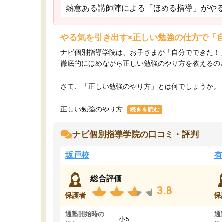
熱意ある講師陣による「ほめる指導」がや
やる気を引き出す×正しい勉強の仕方で「
ナビ個別指導学院は、お子さまが「自分でできた！
徹底的にほめながら正しい勉強のやり方を教えるの
さて、「正しい勉強のやり方」とは何でしょうか。
正しい勉強のやり方...
続きを読む
ナビ個別指導学院の口コミ・評判
坂戸校
有
総合評価
3.8
保護者
保
通塾開始時の
通
小5