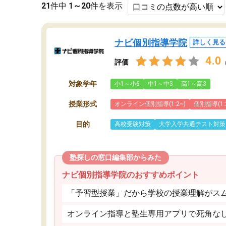
21
件中
1～20
件を表示
ナビ個別指導学院
詳しく見る
4.0
評価
対象学年
小1～小6
中1～中3
高1～高3
授業形式
オンライン個別指導(1:2~)
個別指導(1:
目的
高校受験対策
大学入学共通テスト対策
塾探しの窓口編集部からみた
ナビ個別指導学院のおすすめポイント
「予習型授業」だから学校の授業理解がス
オンライン指導と塾生専用アプリで死角な