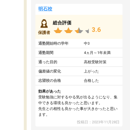
明石校
総合評価
3.6
保護者
通塾開始時の学年
中3
通塾期間
4ヵ月～1年未満
通った目的
高校受験対策
偏差値の変化
上がった
志望校の合格
合格した
効果があった
受験勉強に対するやる気が出るようになり、集
中できる環境も良かったと思います。
先生との相性も良かった事が大きかったと思い
ます。
投稿日：2023年11月28日