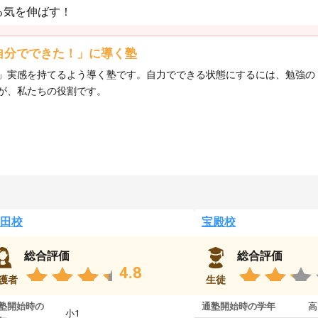
る気を伸ばす！
自分でできた！」に導く塾
」実感を持てるよう導く塾です。自力でできる状態にするには、勉強の
が、私たちの役割です。
田校
宝殿校
総合評価
総合評価
4.8
護者
生徒
塾開始時の
通塾開始時の学年
高
小1