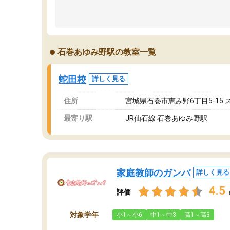
石巻あゆみ野駅の教室一覧
蛇田校
詳しく見る
住所
宮城県石巻市恵み野6丁目5-15 
最寄り駅
JR仙石線 石巻あゆみ野駅
家庭教師のガンバ
詳しく見る
4.5
評価
対象学年
小1～小6
中1～中3
高1～高3