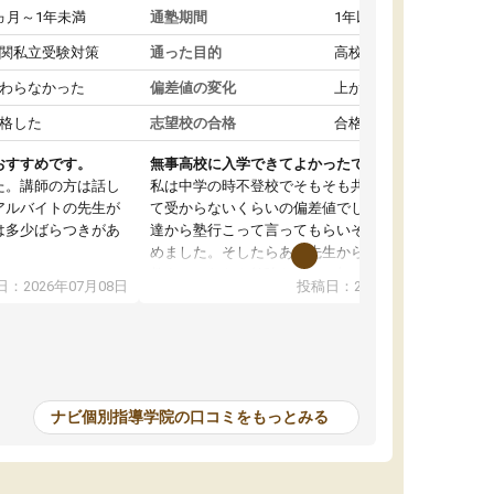
ヵ月～1年未満
通塾期間
1年以上
関私立受験対策
通った目的
高校受験対策
わらなかった
偏差値の変化
上がった
格した
志望校の合格
合格した
おすすめです。
無事高校に入学できてよかったです。
た。講師の方は話し
私は中学の時不登校でそもそも共学の高校なん
アルバイトの先生が
て受からないくらいの偏差値でした。ある日友
は多少ばらつきがあ
達から塾行こって言ってもらいそこから通い始
めました。そしたらある先生から学ぶ楽しさを
教えていただき勉強などして無かったのに自主
：2026年07月08日
投稿日：2026年07月01日
って説明してくれる
室で勉強するくらいハマりました。私の担当の
解しやすかったで
先生は無理に宿題などを押し付けてくるわけで
も自習室を利用でき
もなく優しく接して頂いてその感じが一年以上
ない人には便利な環
続き、お陰様で私は共学の高校に受かりまし
た。ほんと先生達には感謝しています。
ナビ個別指導学院の口コミをもっとみる
中学生の利用者が多
本格的に目指す高校
て自分に合う講師か