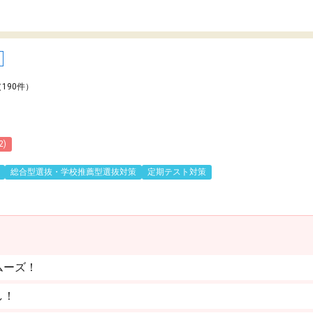
（190件）
2)
総合型選抜・学校推薦型選抜対策
定期テスト対策
ムーズ！
し！